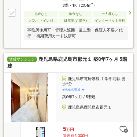
2
3階 / 1K（23.4m
）
礼金なし
敷金なし
一人暮らし
バス・トイレ別
駐車場(近隣含)
インターネット無料
事務所使用可・管理人巡回・最上階・保証人不要／代
行 ・初期費用カード決済可
鹿児島県鹿児島市郡元１ 築8年7ヶ月 5階
賃貸マンション
建
鹿児島市電唐湊線 工学部前駅 徒
歩2分
その他の交通
築8年7ヶ月 / 5階建
鹿児島県鹿児島市郡元１
5
万円
管理費3,000円