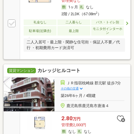
管理費なし
1ヶ月
なし
2
2階 / 2LDK（67.08m
）
礼金なし
二人暮らし
バス・トイレ別
モニタ付インターホ
駐車場(近隣含)
最上階
ン
二人入居可・最上階・閑静な住宅街・保証人不要／代
行 ・初期費用カード決済可
カレッジヒルコート
賃貸マンション
ＪＲ指宿枕崎線 郡元駅 徒歩7分
その他の交通
築26年6ヶ月 / 4階建
鹿児島県鹿児島市唐湊４
2.80
万円
管理費2,000円
なし
なし