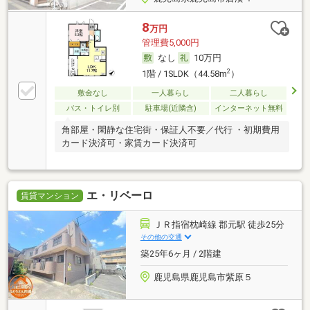
8
万円
管理費5,000円
なし
10万円
2
1階 / 1SLDK（44.58m
）
敷金なし
一人暮らし
二人暮らし
バス・トイレ別
駐車場(近隣含)
インターネット無料
角部屋・閑静な住宅街・保証人不要／代行 ・初期費用
カード決済可・家賃カード決済可
エ・リベーロ
賃貸マンション
ＪＲ指宿枕崎線 郡元駅 徒歩25分
その他の交通
築25年6ヶ月 / 2階建
鹿児島県鹿児島市紫原５