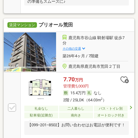
の準備もスムーズに♪
プリオール荒田
賃貸マンション
鹿児島市谷山線 騎射場駅 徒歩7
分
その他の交通
築26年4ヶ月 / 7階建
鹿児島県鹿児島市荒田２丁目
7.70
万円
管理費5,000円
15.4万円
なし
2
2階 / 2SLDK（64.03m
）
礼金なし
二人暮らし
バス・トイレ別
駐車場(近隣含)
南向き
オートロック付き
【099−201−8502】お問い合わせはお電話が便利です！