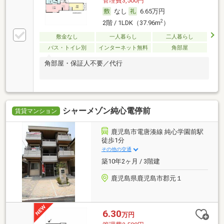
管理費3,500円
なし
6.65万円
2
2階 / 1LDK（37.96m
）
敷金なし
一人暮らし
二人暮らし
バス・トイレ別
インターネット無料
角部屋
角部屋・保証人不要／代行
シャーメゾン純心電停前
賃貸マンション
鹿児島市電唐湊線 純心学園前駅
徒歩1分
その他の交通
築10年2ヶ月 / 3階建
鹿児島県鹿児島市郡元１
6.30
万円