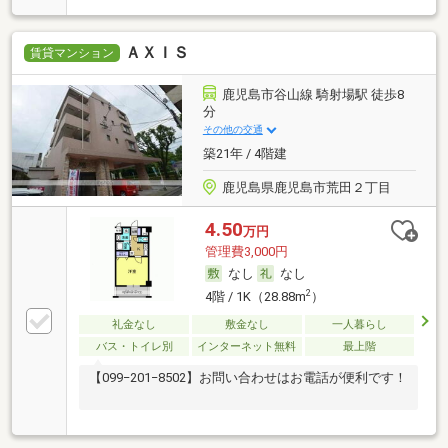
ＡＸＩＳ
賃貸マンション
鹿児島市谷山線 騎射場駅 徒歩8
分
その他の交通
築21年 / 4階建
鹿児島県鹿児島市荒田２丁目
4.50
万円
管理費3,000円
なし
なし
2
4階 / 1K（28.88m
）
礼金なし
敷金なし
一人暮らし
バス・トイレ別
インターネット無料
最上階
【099−201−8502】お問い合わせはお電話が便利です！