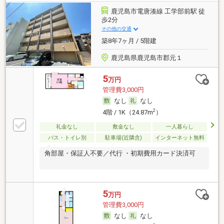
鹿児島市電唐湊線 工学部前駅 徒
歩2分
その他の交通
築8年7ヶ月 / 5階建
鹿児島県鹿児島市郡元１
5
万円
管理費3,000円
なし
なし
2
4階 / 1K（24.87m
）
礼金なし
敷金なし
一人暮らし
バス・トイレ別
駐車場(近隣含)
インターネット無料
角部屋・保証人不要／代行 ・初期費用カード決済可
5
万円
管理費3,000円
なし
なし