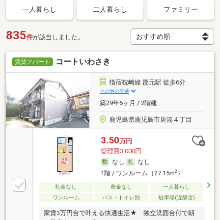
一人暮らし
二人暮らし
ファミリー
835
件
が該当しました。
コートいわさき
賃貸アパート
指宿枕崎線 郡元駅 徒歩6分
その他の交通
築29年6ヶ月 / 2階建
鹿児島県鹿児島市唐湊４丁目
3.50
万円
管理費3,000円
なし
なし
2
1階 / ワンルーム（27.15m
）
礼金なし
敷金なし
一人暮らし
ワンルーム
バス・トイレ別
駐車場(近隣含)
家賃3万円台で叶える快適生活★ 独立洗面台付で朝