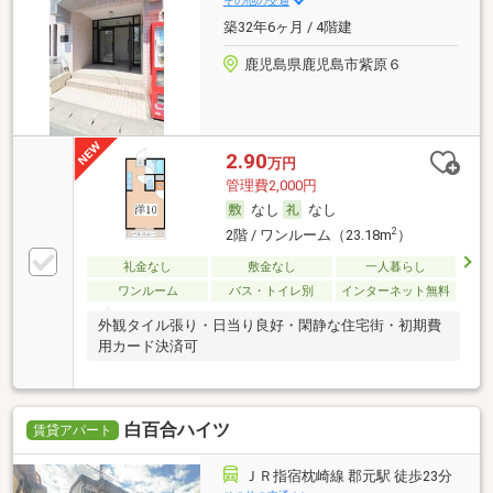
その他の交通
築32年6ヶ月 / 4階建
鹿児島県鹿児島市紫原６
2.90
万円
管理費2,000円
なし
なし
2
2階 / ワンルーム（23.18m
）
礼金なし
敷金なし
一人暮らし
ワンルーム
バス・トイレ別
インターネット無料
外観タイル張り・日当り良好・閑静な住宅街・初期費
用カード決済可
白百合ハイツ
賃貸アパート
ＪＲ指宿枕崎線 郡元駅 徒歩23分