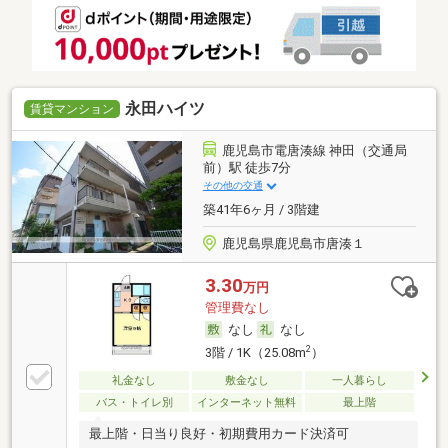
永田ハイツ
賃貸マンション
鹿児島市電唐湊線 神田（交通局
前）駅 徒歩7分
その他の交通
築41年6ヶ月 / 3階建
鹿児島県鹿児島市唐湊１
3.30
万円
管理費なし
なし
なし
2
3階 / 1K（25.08m
）
礼金なし
敷金なし
一人暮らし
バス・トイレ別
インターネット無料
最上階
最上階・日当り良好・初期費用カード決済可