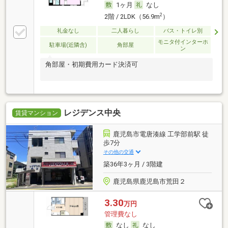
1ヶ月
なし
2
2階 / 2LDK（56.9m
）
礼金なし
二人暮らし
バス・トイレ別
モニタ付インターホ
駐車場(近隣含)
角部屋
ン
角部屋・初期費用カード決済可
レジデンス中央
賃貸マンション
鹿児島市電唐湊線 工学部前駅 徒
歩7分
その他の交通
築36年3ヶ月 / 3階建
鹿児島県鹿児島市荒田２
3.30
万円
管理費なし
なし
なし