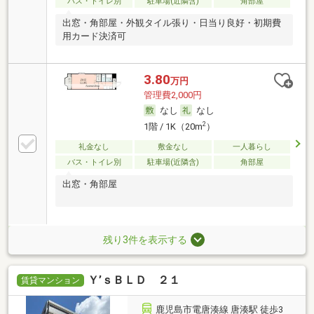
バス・トイレ別
駐車場(近隣含)
角部屋
出窓・角部屋・外観タイル張り・日当り良好・初期費
用カード決済可
3.80
万円
管理費2,000円
なし
なし
2
1階 / 1K（20m
）
礼金なし
敷金なし
一人暮らし
バス・トイレ別
駐車場(近隣含)
角部屋
出窓・角部屋
残り3件を表示する
Ｙ’ｓＢＬＤ ２１
賃貸マンション
鹿児島市電唐湊線 唐湊駅 徒歩3