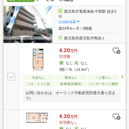
鹿児島市電唐湊線 中郡駅 徒歩5
分
その他の交通
築22年6ヶ月 / 5階建
鹿児島県鹿児島市鴨池１
4.20
万円
管理費-
なし
なし
2
5階 / 1K（24.5m
）
礼金なし
敷金なし
一人暮らし
バス・トイレ別
駐車場(近隣含)
インターネット無料
お問い合わせは、オーリック不動産荒田鹿大通り店ま
で♪
4.20
万円
管理費なし
なし
なし