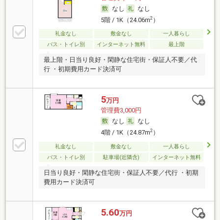
なし
なし
2
5階 / 1K（24.06m
）
礼金なし
敷金なし
一人暮らし
バス・トイレ別
インターネット無料
最上階
最上階・日当り良好・閑静な住宅街・保証人不要／代
行 ・初期費用カード決済可
5
万円
管理費3,000円
なし
なし
2
4階 / 1K（24.87m
）
礼金なし
敷金なし
一人暮らし
バス・トイレ別
駐車場(近隣含)
インターネット無料
日当り良好・閑静な住宅街・保証人不要／代行 ・初期
費用カード決済可
5.60
万円