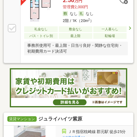
2.50
万円
管理費2,000円
なし
なし
2
2階 / 1K（20m
）
礼金なし
敷金なし
一人暮らし
バス・トイレ別
最上階
駐輪場
事務所使用可・最上階・日当り良好・閑静な住宅街・
初期費用カード決済可
ジュライハイツ紫原
賃貸マンション
ＪＲ指宿枕崎線 郡元駅 徒歩25分