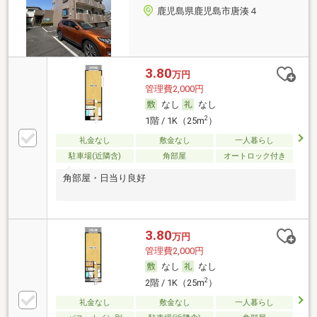
鹿児島県鹿児島市唐湊４
3.80
万円
管理費2,000円
なし
なし
2
1階 / 1K（25m
）
礼金なし
敷金なし
一人暮らし
駐車場(近隣含)
角部屋
オートロック付き
角部屋・日当り良好
3.80
万円
管理費2,000円
なし
なし
2
2階 / 1K（25m
）
礼金なし
敷金なし
一人暮らし