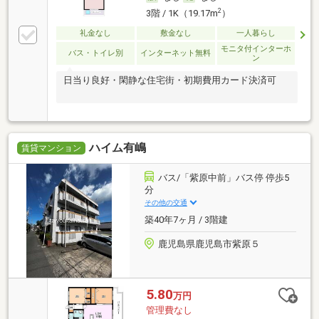
2
3階 / 1K（19.17m
）
礼金なし
敷金なし
一人暮らし
モニタ付インターホ
バス・トイレ別
インターネット無料
ン
日当り良好・閑静な住宅街・初期費用カード決済可
ハイム有嶋
賃貸マンション
バス/「紫原中前」バス停 停歩5
分
その他の交通
築40年7ヶ月 / 3階建
鹿児島県鹿児島市紫原５
5.80
万円
管理費なし