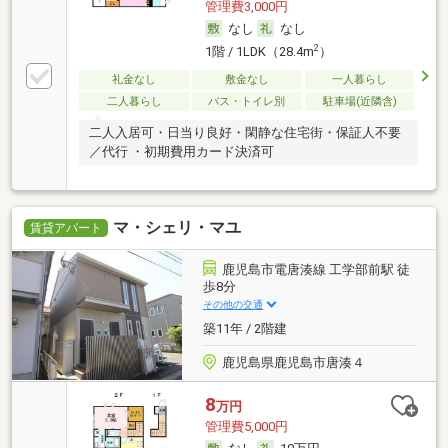
管理費3,000円
なし
なし
2
1階 / 1LDK（28.4m
）
礼金なし
敷金なし
一人暮らし
二人暮らし
バス・トイレ別
駐車場(近隣含)
二人入居可・日当り良好・閑静な住宅街・保証人不要
／代行 ・初期費用カード決済可
マ・シェリ・マユ
賃貸アパート
鹿児島市電唐湊線 工学部前駅 徒
歩8分
その他の交通
築11年 / 2階建
鹿児島県鹿児島市唐湊４
8
万円
管理費5,000円