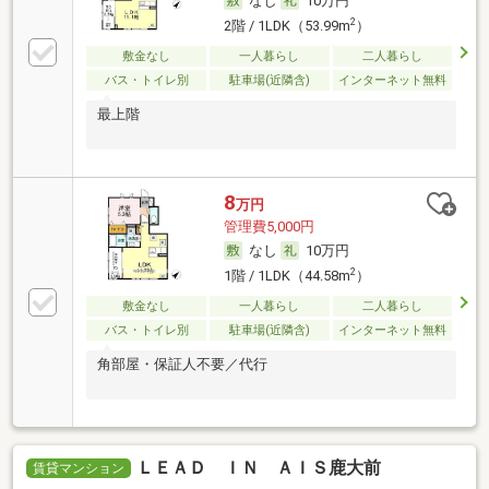
なし
10万円
2
2階 / 1LDK（53.99m
）
敷金なし
一人暮らし
二人暮らし
バス・トイレ別
駐車場(近隣含)
インターネット無料
最上階
8
万円
管理費5,000円
なし
10万円
2
1階 / 1LDK（44.58m
）
敷金なし
一人暮らし
二人暮らし
バス・トイレ別
駐車場(近隣含)
インターネット無料
角部屋・保証人不要／代行
ＬＥＡＤ ＩＮ ＡＩＳ鹿大前
賃貸マンション