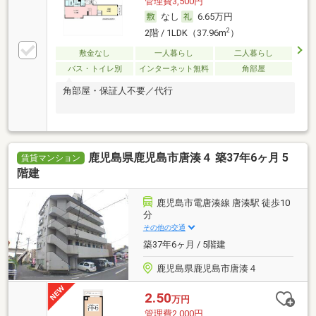
管理費3,500円
なし
6.65万円
2
2階 / 1LDK（37.96m
）
敷金なし
一人暮らし
二人暮らし
バス・トイレ別
インターネット無料
角部屋
角部屋・保証人不要／代行
鹿児島県鹿児島市唐湊４ 築37年6ヶ月 5
賃貸マンション
階建
鹿児島市電唐湊線 唐湊駅 徒歩10
分
その他の交通
築37年6ヶ月 / 5階建
鹿児島県鹿児島市唐湊４
2.50
万円
管理費2,000円