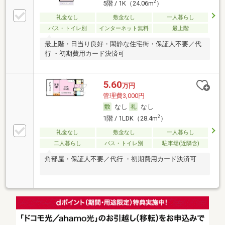
2
5階 / 1K（24.06m
）
礼金なし
敷金なし
一人暮らし
バス・トイレ別
インターネット無料
最上階
最上階・日当り良好・閑静な住宅街・保証人不要／代
行 ・初期費用カード決済可
5.60
万円
管理費3,000円
なし
なし
2
1階 / 1LDK（28.4m
）
礼金なし
敷金なし
一人暮らし
二人暮らし
バス・トイレ別
駐車場(近隣含)
角部屋・保証人不要／代行 ・初期費用カード決済可