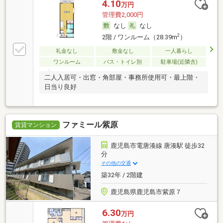
4.10
万円
管理費2,000円
なし
なし
2
2階 / ワンルーム（28.39m
）
礼金なし
敷金なし
一人暮らし
ワンルーム
バス・トイレ別
駐車場(近隣含)
二人入居可・出窓・角部屋・事務所使用可・最上階・
日当り良好
ファミール紫原
賃貸マンション
鹿児島市電唐湊線 唐湊駅 徒歩32
分
その他の交通
築32年 / 2階建
鹿児島県鹿児島市紫原７
6.30
万円