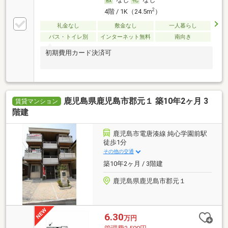
2
4階 / 1K（24.5m
）
礼金なし
敷金なし
一人暮らし
バス・トイレ別
インターネット無料
南向き
初期費用カード決済可
鹿児島県鹿児島市郡元１ 築10年2ヶ月 3
賃貸マンション
階建
鹿児島市電唐湊線 純心学園前駅
徒歩1分
その他の交通
築10年2ヶ月 / 3階建
鹿児島県鹿児島市郡元１
6.30
万円