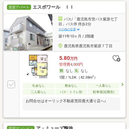
エスポワール ＩＩ
賃貸アパート
バス/「鹿児島市営バス紫原七丁
目」バス停 停歩2分
その他の交通
築11年10ヶ月 / 2階建
鹿児島県鹿児島市紫原７丁目
5.80
万円
管理費4,000円
なし
なし
2
1階 / 1LDK（42.38m
）
礼金なし
敷金なし
一人暮らし
二人暮らし
バス・トイレ別
駐車場(近隣含)
お問合せはオーリック不動産荒田鹿大通り店へ♪
ア・ミューズ鴨池
賃貸マンション