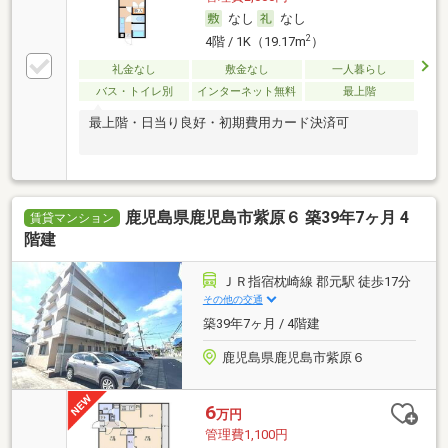
なし
なし
2
4階 / 1K（19.17m
）
礼金なし
敷金なし
一人暮らし
バス・トイレ別
インターネット無料
最上階
最上階・日当り良好・初期費用カード決済可
鹿児島県鹿児島市紫原６ 築39年7ヶ月 4
賃貸マンション
階建
ＪＲ指宿枕崎線 郡元駅 徒歩17分
その他の交通
築39年7ヶ月 / 4階建
鹿児島県鹿児島市紫原６
6
万円
管理費1,100円