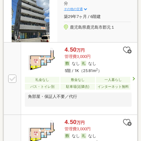
分
その他の交通
築29年7ヶ月 / 6階建
鹿児島県鹿児島市郡元１
4.50
万円
管理費3,000円
なし
なし
2
5階 / 1K（25.81m
）
礼金なし
敷金なし
一人暮らし
バス・トイレ別
駐車場(近隣含)
インターネット無料
角部屋・保証人不要／代行
4.50
万円
管理費3,000円
なし
なし