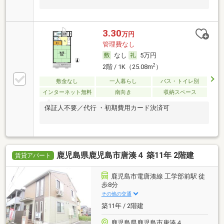
3.30
万円
管理費なし
なし
5万円
2
2階 / 1K（25.08m
）
敷金なし
一人暮らし
バス・トイレ別
インターネット無料
南向き
収納スペース
保証人不要／代行 ・初期費用カード決済可
鹿児島県鹿児島市唐湊４ 築11年 2階建
賃貸アパート
鹿児島市電唐湊線 工学部前駅 徒
歩8分
その他の交通
築11年 / 2階建
鹿児島県鹿児島市唐湊４