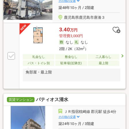
その他の交通
築48年10ヶ月 / 2階建
鹿児島県鹿児島市唐湊３
3.40
万円
管理費3,000円
なし
なし
2
2階 / 2K（32m
）
礼金なし
敷金なし
二人暮らし
バス・トイレ別
駐車場(近隣含)
最上階
角部屋・最上階
パティオス清水
賃貸マンション
ＪＲ指宿枕崎線 郡元駅 徒歩4分
その他の交通
築24年10ヶ月 / 3階建