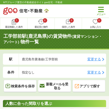
NTTグループ運営の不動産総合サイト goo住宅・不動産
1
0
0
0
最近検索した条件
最近見た物件
保存した条件
お気に入り
工学部前駅(鹿児島県)の賃貸物件
(賃貸マンション・
物件一覧
アパート)
駅
変更する
鹿児島市唐湊線/工学部前
条件
変更する
指定なし
新着メールを受
検索条件を保存
アプリで探す
取る
人数に合った間取りを選ぶ