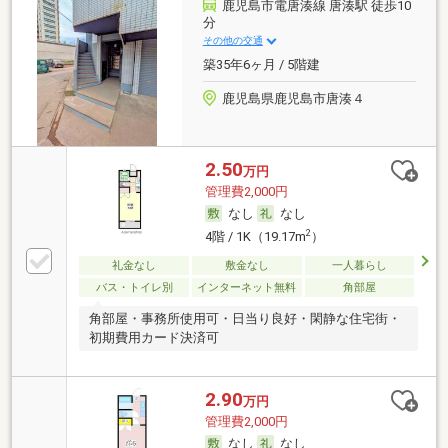
鹿児島市電唐湊線 唐湊駅 徒歩10
分
その他の交通
築35年6ヶ月 / 5階建
鹿児島県鹿児島市唐湊４
2.50
万円
管理費2,000円
なし
なし
2
4階 / 1K（19.17m
）
礼金なし
敷金なし
一人暮らし
バス・トイレ別
インターネット無料
角部屋
角部屋・事務所使用可・日当り良好・閑静な住宅街・
初期費用カード決済可
2.90
万円
管理費2,000円
なし
なし