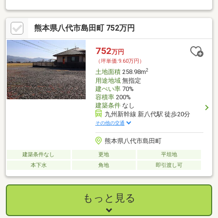
です。前面道路6ｍ以上は確保しているので車の出し入れもラクラ
クです。八代市エリアに精
熊本県八代市島田町 752万円
752
万円
（坪単価:9.60万円）
2
土地面積
258.98m
用途地域
無指定
建ぺい率
70%
容積率
200%
建築条件
なし
九州新幹線 新八代駅 徒歩20分
その他の交通
熊本県八代市島田町
建築条件なし
更地
平坦地
本下水
角地
即引渡し可
もっと見る