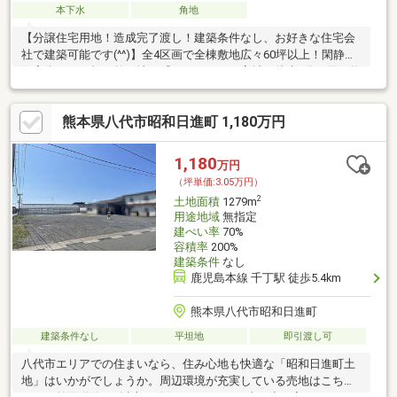
本下水
角地
【分譲住宅用地！造成完了渡し！建築条件なし、お好きな住宅会
社で建築可能です(^^)】全4区画で全棟敷地広々60坪以上！閑静な
住宅街での平坦な整形地！『イオンモール宇城』徒歩6分の買い物
便利な立地です♪
熊本県八代市昭和日進町 1,180万円
1,180
万円
（坪単価:3.05万円）
2
土地面積
1279m
用途地域
無指定
建ぺい率
70%
容積率
200%
建築条件
なし
鹿児島本線 千丁駅 徒歩5.4km
熊本県八代市昭和日進町
建築条件なし
平坦地
即引渡し可
八代市エリアでの住まいなら、住み心地も快適な「昭和日進町土
地」はいかがでしょうか。周辺環境が充実している売地はこちら