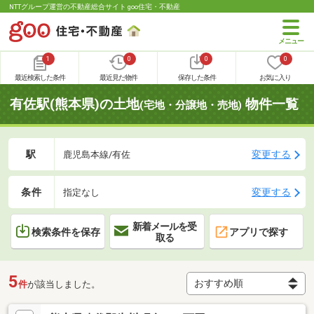
NTTグループ運営の不動産総合サイト goo住宅・不動産
1
0
0
0
最近検索した条件
最近見た物件
保存した条件
お気に入り
有佐駅(熊本県)の土地
物件一覧
(宅地・分譲地・売地)
駅
変更する
鹿児島本線/有佐
条件
変更する
指定なし
新着メールを受
検索条件を保存
アプリで探す
取る
5
件
が該当しました。