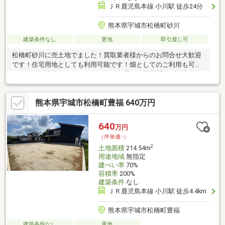
ＪＲ鹿児島本線 小川駅 徒歩24分
熊本県宇城市松橋町砂川
建築条件なし
更地
即引渡し可
松橋町砂川に売土地でました！買取業者様からのお問合せ大歓迎
です！住宅用地としても利用可能です！畑としてのご利用も可能
です！資料請求おまちしております☆曜日時間帯問わず、内覧の
ご予約をお待ちしております！当日の内覧を含め、お気軽にお問
い合わせください☆日本全国1000店舗以上展開中のCENTURY21
熊本県宇城市松橋町豊福 640万円
加盟店☆Next Links KMにお任せ下さい。お客様の悩みを弊社がし
っかりサポート致します！また、弊社では英語対応スタッフ・中
国語対応スタッフが在中しております。English and Chinese
640
万円
available！提供英文和中文！
（坪単価:-）
2
土地面積
214.54m
用途地域
無指定
建ぺい率
70%
容積率
200%
建築条件
なし
ＪＲ鹿児島本線 小川駅 徒歩4.4km
熊本県宇城市松橋町豊福
建築条件なし
更地