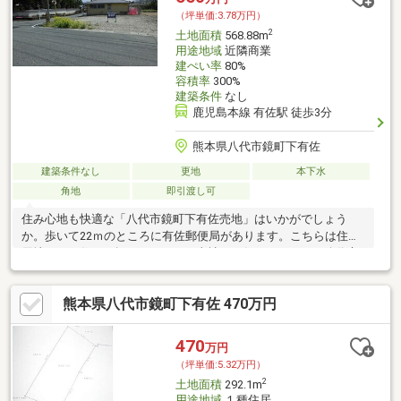
等の運用をサポート！
（坪単価:3.78万円）
2
土地面積
568.88m
用途地域
近隣商業
建ぺい率
80%
容積率
300%
建築条件
なし
鹿児島本線 有佐駅 徒歩3分
熊本県八代市鏡町下有佐
建築条件なし
更地
本下水
角地
即引渡し可
住み心地も快適な「八代市鏡町下有佐売地」はいかがでしょう
か。歩いて22ｍのところに有佐郵便局があります。こちらは住宅
用地です。住まい探しのことなら当社にお任せください。八代市
で不動産購入から新生活
熊本県八代市鏡町下有佐 470万円
470
万円
（坪単価:5.32万円）
2
土地面積
292.1m
用途地域
１種住居