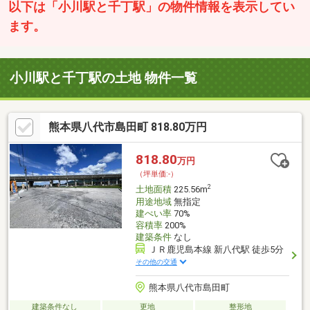
以下は「小川駅と千丁駅」の物件情報を表示してい
ます。
小川駅と千丁駅の土地 物件一覧
熊本県八代市島田町 818.80万円
818.80
万円
（坪単価:-）
2
土地面積
225.56m
用途地域
無指定
建ぺい率
70%
容積率
200%
建築条件
なし
ＪＲ鹿児島本線 新八代駅 徒歩5分
その他の交通
熊本県八代市島田町
建築条件なし
更地
整形地