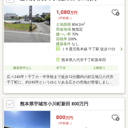
合計1136.42㎡・農転費用は買主負担となります。
1,080
万円
（坪単価:-）
2
土地面積
804.2m
用途地域
無指定
建ぺい率
70%
容積率
200%
建築条件
なし
ＪＲ鹿児島本線 千丁駅 徒歩11分
熊本県八代市千丁町新牟田
建築条件なし
本下水
上物有り
広々243坪！千丁小・中学校まで徒歩12分圏内の好立地◎八代市
千丁町に、約243坪というゆとりある広さの売地が登場しまし
た。千丁小学校まで徒歩10分、千丁中学校まで徒歩12分と、お子
様の通学に大変便利な立地です。周辺には郵便局（徒歩4分）や千
丁支所（徒歩8分）などの公共施設、さらにはJR千丁駅（徒歩11
熊本県宇城市小川町新田 800万円
分）も揃っており、生活環境が充実しています。この広さを活か
し、平屋建てや大きな庭、ガレージなど、こだわりのマイホーム
計画に最適です。
800
万円
（坪単価:-）