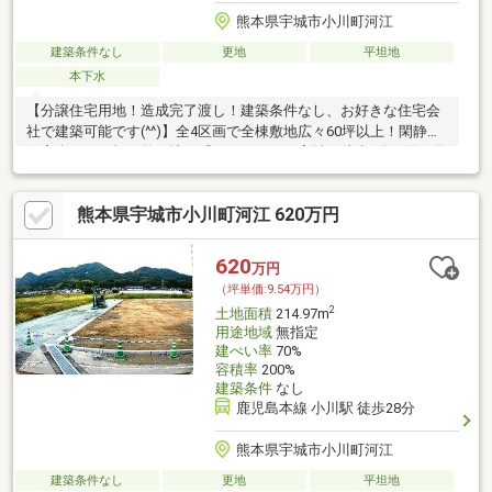
熊本県宇城市小川町河江
建築条件なし
更地
平坦地
本下水
【分譲住宅用地！造成完了渡し！建築条件なし、お好きな住宅会
社で建築可能です(^^)】全4区画で全棟敷地広々60坪以上！閑静な
住宅街での平坦な整形地！『イオンモール宇城』徒歩6分の買い物
便利な立地です♪
熊本県宇城市小川町河江 620万円
620
万円
（坪単価:9.54万円）
2
土地面積
214.97m
用途地域
無指定
建ぺい率
70%
容積率
200%
建築条件
なし
鹿児島本線 小川駅 徒歩28分
熊本県宇城市小川町河江
建築条件なし
更地
平坦地