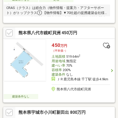
CRAS（クラス）は総合力（物件情報・提案力・アフターサポー
ト）がトップクラス① 【物件情報】▼70社超の提携建築会社様
モデルハウスや土地情報▼関連会社の新着・未公開物件情報関連
会社にグッドバイバイやいえコレ等② 【提案力】▼住宅ローン
提携金融機関が多数▼後悔しないためのライフプランシミュレー
熊本県八代市鏡町貝洲 450万円
ション家計の見直しのプロのFPが在籍③ 【アフターサポート】
▼税金面等のアドバイス資金贈与や住宅ローン控除等▼お引渡し
後の対応お引渡し後のリフォームもお任せ！将来的な売却・賃貸
450
万円
等の運用をサポート！
（坪単価:-）
2
土地面積
519.64m
用途地域
無指定
建ぺい率
70%
容積率
200%
建築条件
なし
ＪＲ鹿児島本線 千丁駅 徒歩4.9km
熊本県八代市鏡町貝洲
建築条件なし
熊本県宇城市小川町新田出 800万円