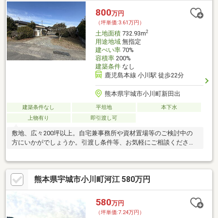
800
万円
（坪単価:3.61万円）
2
土地面積
732.93m
用途地域
無指定
建ぺい率
70%
容積率
200%
建築条件
なし
鹿児島本線 小川駅 徒歩22分
熊本県宇城市小川町新田出
建築条件なし
平坦地
本下水
上物有り
即引渡し可
敷地、広々200坪以上。自宅兼事務所や資材置場等のご検討中の
方にいかがでしょうか。引渡し条件等、お気軽にご相談くださ
い。
熊本県宇城市小川町河江 580万円
580
万円
（坪単価:7.24万円）