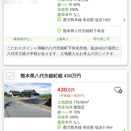
建ぺい率
60%
容積率
200%
建築条件
なし
鹿児島本線 有佐駅 徒歩14分
熊本県八代市鏡町下有佐
建築条件なし
上物有り
即引渡し可
こだわりポイント満載の八代市鏡町下有佐売地。徒歩6分の場所に
八代市立鏡小学校があります。土地購入をお考えの方にイチオシ
の売地がこちらです。鹿児島本線有佐周辺は住環境も整ってお
り、不動産購入にお薦めです
熊本県八代市鏡町鏡 430万円
430
万円
（坪単価:1.83万円）
2
土地面積
776.83m
用途地域
無指定
建ぺい率
70%
容積率
200%
建築条件
なし
鹿児島本線 有佐駅 徒歩3.1km