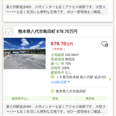
新八代駅徒歩8分、八代インターも近くアクセス抜群です。大型ス
ーパーも近く生活にも便利な立地です。ぜひ一度現地をご確認く
ださい！
熊本県八代市島田町 878.70万円
878.70
万円
（坪単価:-）
2
土地面積
242.06m
用途地域
無指定
建ぺい率
70%
容積率
200%
建築条件
なし
ＪＲ鹿児島本線 新八代駅 徒歩5分
その他の交通
熊本県八代市島田町
建築条件なし
更地
整形地
新八代駅徒歩8分、八代インターも近くアクセス抜群です。大型ス
ーパーも近く生活にも便利な立地です。ぜひ一度現地をご確認く