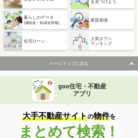
を見つけよう
暮らしのデータ
家賃相場
(補助金・助成金情報)
人気タウン
住宅ローン
ランキング
ページトップに戻る
goo住宅・不動産
アプリ
大手不動産サイト
物件
の
を
まとめて検索！