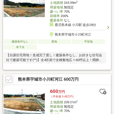
2
土地面積
265.09m
用途地域
無指定
建ぺい率
70%
容積率
200%
建築条件
なし
鹿児島本線 小川駅 徒歩28分
熊本県宇城市小川町河江
建築条件なし
更地
平坦地
本下水
【分譲住宅用地！造成完了渡し！建築条件なし、お好きな住宅会
社で建築可能です(^^)】全4区画で全棟敷地広々60坪以上！閑静な
住宅街での平坦な整形地！『イオンモール宇城』徒歩6分の買い物
便利な立地です♪
熊本県宇城市小川町河江 600万円
600
万円
（坪単価:9.48万円）
2
土地面積
209.31m
用途地域
無指定
建ぺい率
70%