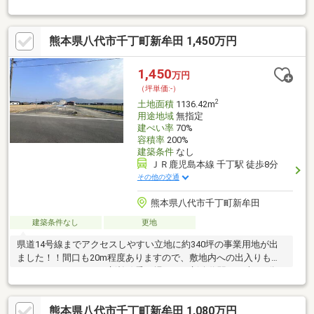
ださい！
熊本県八代市千丁町新牟田 1,450万円
1,450
万円
（坪単価:-）
2
土地面積
1136.42m
用途地域
無指定
建ぺい率
70%
容積率
200%
建築条件
なし
ＪＲ鹿児島本線 千丁駅 徒歩8分
その他の交通
熊本県八代市千丁町新牟田
建築条件なし
更地
県道14号線までアクセスしやすい立地に約340坪の事業用地が出
ました！！間口も20m程度ありますので、敷地内への出入りもし
やすくなっています。新幹線乗り場となる新八代駅まで車で6分程
度ですので、会社として利用の多い事業者さんにはうれしい立地
となっています！是非、現地をご確認ください。・対象地は2筆あ
熊本県八代市千丁町新牟田 1,080万円
ります。 地番284-1（宅地）896.42㎡、地番284-3（畑）240㎡、