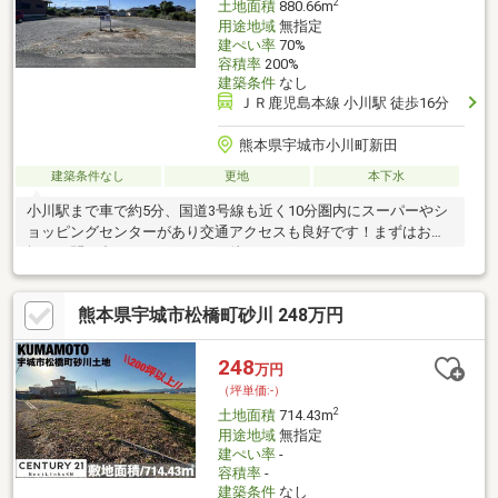
2
土地面積
880.66m
用途地域
無指定
建ぺい率
70%
容積率
200%
建築条件
なし
ＪＲ鹿児島本線 小川駅 徒歩16分
熊本県宇城市小川町新田
建築条件なし
更地
本下水
小川駅まで車で約5分、国道3号線も近く10分圏内にスーパーやシ
ョッピングセンターがあり交通アクセスも良好です！まずはお気
軽にお問い合わせください。お待ちしております♪
熊本県宇城市松橋町砂川 248万円
248
万円
（坪単価:-）
2
土地面積
714.43m
用途地域
無指定
建ぺい率
-
容積率
-
建築条件
なし