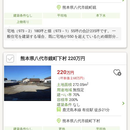
熊本県八代市鏡町鏡
建築条件なし
平坦地
本下水
上物有り
宅地（973－2）180坪と畑（973－1）55坪の合計235坪です。 一
般住宅を建築する場合、既に宅地が550 を超えているため畑部分
の農転が認められません。したがって全体を取得して利用するた
めには
熊本県八代市鏡町下村 220万円
220
万円
（坪単価:2.68万円）
2
土地面積
272.05m
用途地域
無指定
建ぺい率
70%
容積率
200%
建築条件
なし
鹿児島本線 有佐駅 徒歩21分
熊本県八代市鏡町下村
建築条件なし
更地
平坦地