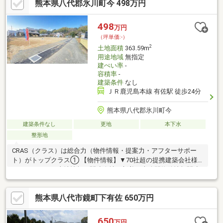
熊本県八代郡氷川町今 498万円
498
万円
（坪単価:-）
2
土地面積
363.59m
用途地域
無指定
建ぺい率
-
容積率
-
建築条件
なし
ＪＲ鹿児島本線 有佐駅 徒歩24分
熊本県八代郡氷川町今
建築条件なし
更地
本下水
整形地
CRAS（クラス）は総合力（物件情報・提案力・アフターサポー
ト）がトップクラス① 【物件情報】▼70社超の提携建築会社様
モデルハウスや土地情報▼関連会社の新着・未公開物件情報関連
会社にグッドバイバイやいえコレ等② 【提案力】▼住宅ローン
提携金融機関が多数▼後悔しないためのライフプランシミュレー
熊本県八代市鏡町下有佐 650万円
ション家計の見直しのプロのFPが在籍③ 【アフターサポート】
▼税金面等のアドバイス資金贈与や住宅ローン控除等▼お引渡し
後の対応お引渡し後のリフォームもお任せ！将来的な売却・賃貸
650
万円