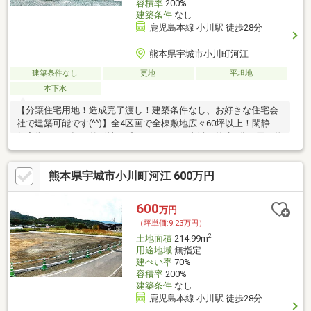
容積率
200%
建築条件
なし
鹿児島本線 小川駅 徒歩28分
熊本県宇城市小川町河江
建築条件なし
更地
平坦地
本下水
【分譲住宅用地！造成完了渡し！建築条件なし、お好きな住宅会
社で建築可能です(^^)】全4区画で全棟敷地広々60坪以上！閑静な
住宅街での平坦な整形地！『イオンモール宇城』徒歩6分の買い物
便利な立地です♪
熊本県宇城市小川町河江 600万円
600
万円
（坪単価:9.23万円）
2
土地面積
214.99m
用途地域
無指定
建ぺい率
70%
容積率
200%
建築条件
なし
鹿児島本線 小川駅 徒歩28分