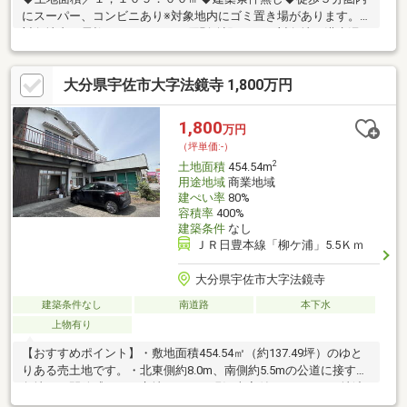
にスーパー、コンビニあり※対象地内にゴミ置き場があります。※
対象地内に電柱があります。（原則移設不可）※対象地は洪水浸
水想定区域内です。（０．５ｍ～３ｍ未満）※文化財包蔵地域内
（再建築の際は試掘調査等が必要になります。）※北東側接道に
大分県宇佐市大字法鏡寺 1,800万円
は、歩道部分を含みます。※北西側接道には、水路部分を含みま
せん。※対象地と北西側道路の間に、一部Ｕ字溝や縁石がありま
す。◆詳細は、担当にお尋ねください。
1,800
万円
（坪単価:-）
2
土地面積
454.54m
用途地域
商業地域
建ぺい率
80%
容積率
400%
建築条件
なし
ＪＲ日豊本線「柳ケ浦」5.5Ｋｍ
大分県宇佐市大字法鏡寺
建築条件なし
南道路
本下水
上物有り
【おすすめポイント】・敷地面積454.54㎡（約137.49坪）のゆと
りある売土地です。・北東側約8.0m、南側約5.5mの公道に接する
角地で、開放感のある立地です。・現況古家付きですが、更地渡
しではないため建物の活用や建替えなど幅広い選択肢がありま