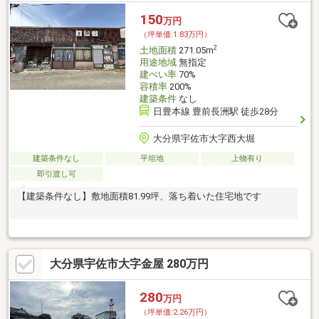
150
万円
（坪単価:1.83万円）
2
土地面積
271.05m
用途地域
無指定
建ぺい率
70%
容積率
200%
建築条件
なし
日豊本線 豊前長洲駅 徒歩28分
大分県宇佐市大字西大堀
建築条件なし
平坦地
上物有り
即引渡し可
【建築条件なし】敷地面積81.99坪、落ち着いた住宅地です
大分県宇佐市大字金屋 280万円
280
万円
（坪単価:2.26万円）