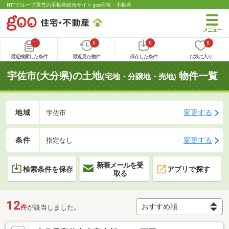
NTTグループ運営の不動産総合サイト goo住宅・不動産
1
0
0
0
最近検索した条件
最近見た物件
保存した条件
お気に入り
宇佐市(大分県)の土地
物件一覧
(宅地・分譲地・売地)
地域
変更する
宇佐市
条件
変更する
指定なし
新着メールを受
検索条件を保存
アプリで探す
取る
12
件
が該当しました。