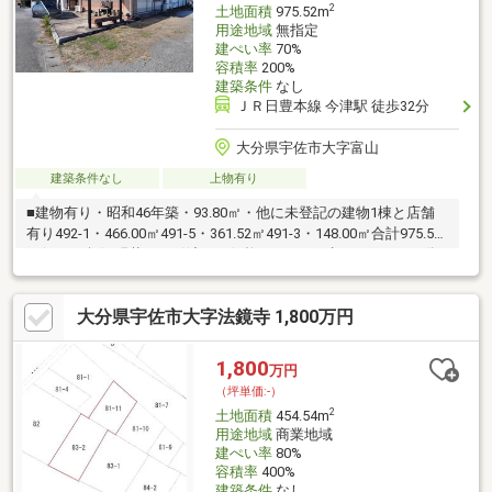
2
土地面積
975.52m
用途地域
無指定
建ぺい率
70%
容積率
200%
建築条件
なし
ＪＲ日豊本線 今津駅 徒歩32分
大分県宇佐市大字富山
建築条件なし
上物有り
■建物有り・昭和46年築・93.80㎡・他に未登記の建物1棟と店舗
有り492-1・466.00㎡491-5・361.52㎡491-3・148.00㎡合計975.52
㎡(295.09坪)■現状のお引渡しの価格です。■戸建・アパート・分
譲・法人建物・etc
大分県宇佐市大字法鏡寺 1,800万円
1,800
万円
（坪単価:-）
2
土地面積
454.54m
用途地域
商業地域
建ぺい率
80%
容積率
400%
建築条件
なし