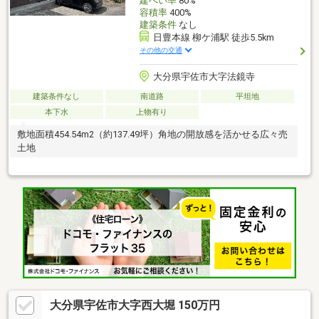
建ぺい率
80%
容積率
400%
建築条件
なし
日豊本線 柳ケ浦駅 徒歩5.5km
その他の交通
大分県宇佐市大字法鏡寺
建築条件なし
南道路
平坦地
本下水
上物有り
敷地面積454.54m2（約137.49坪）角地の開放感を活かせる広々売
土地
大分県宇佐市大字西大堀 150万円