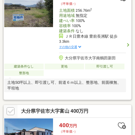
（坪単価:-）
2
土地面積
256.76m
用途地域
無指定
建ぺい率
100%
容積率
100%
建築条件
なし
ＪＲ日豊本線 豊前長洲駅 徒歩
3.3km
その他の交通
大分県宇佐市大字南鶴田新田
建築条件なし
更地
即引渡し可
整形地
土地50坪以上、即引渡し可、前道６ｍ以上、整形地、前面棟無、
平坦地
大分県宇佐市大字富山 400万円
400
万円
（坪単価:-）