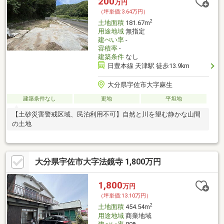
200
万円
（坪単価:3.64万円）
2
土地面積
181.67m
用途地域
無指定
建ぺい率
-
容積率
-
建築条件
なし
日豊本線 天津駅 徒歩13.9km
大分県宇佐市大字麻生
建築条件なし
更地
平坦地
【土砂災害警戒区域、民泊利用不可】自然と川を望む静かな山間
の土地
大分県宇佐市大字法鏡寺 1,800万円
1,800
万円
（坪単価:13.10万円）
2
土地面積
454.54m
用途地域
商業地域