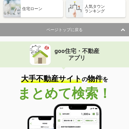
人気タウン
住宅ローン
ランキング
ページトップに戻る
goo住宅・不動産
アプリ
大手不動産サイト
物件
の
を
まとめて検索！