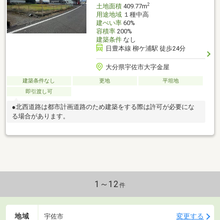
2
土地面積
409.77m
用途地域
１種中高
建ぺい率
60%
容積率
200%
建築条件
なし
日豊本線 柳ケ浦駅 徒歩24分
大分県宇佐市大字金屋
建築条件なし
更地
平坦地
即引渡し可
●北西道路は都市計画道路のため建築をする際は許可が必要にな
る場合があります。
1～12
件
地域
変更する
宇佐市