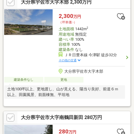
大分県宇佐市大字木部 2,300万円
2,300
万円
（坪単価:-）
2
土地面積
1442m
用途地域
無指定
建ぺい率
100%
容積率
100%
建築条件
なし
ＪＲ日豊本線 今津駅 徒歩32分
その他の交通
大分県宇佐市大字木部
建築条件なし
更地
土地100坪以上、更地渡し、山が見える、陽当り良好、前道６ｍ
以上、田園風景、前面棟無、平坦地
大分県宇佐市大字南鶴田新田 280万円
280
万円