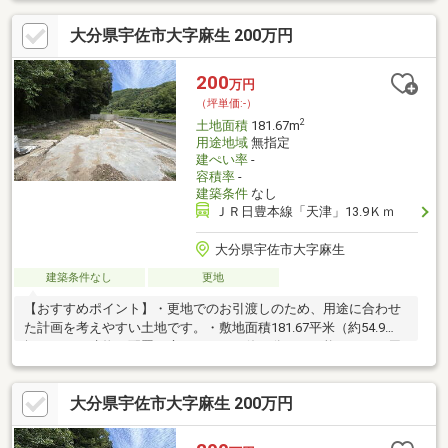
す。・複数台分の駐車スペースや庭を確保した住まい、事業用地
大分県宇佐市大字麻生 200万円
としての活用も検討可能です。
200
万円
（坪単価:-）
2
土地面積
181.67m
用途地域
無指定
建ぺい率
-
容積率
-
建築条件
なし
ＪＲ日豊本線「天津」13.9Ｋｍ
大分県宇佐市大字麻生
建築条件なし
更地
【おすすめポイント】・更地でのお引渡しのため、用途に合わせ
た計画を考えやすい土地です。・敷地面積181.67平米（約54.9
坪）あり、建物の配置や庭づくりなど使い分けが可能です。・周
囲は自然に囲まれた山間の環境で、車通りが少なく静かな時間が
流れます。・目の前に川があり、水の流れや季節の移ろいを身近
大分県宇佐市大字麻生 200万円
に感じながら過ごせます。・喧騒から離れ、落ち着いた暮らしを
思い描ける立地です。