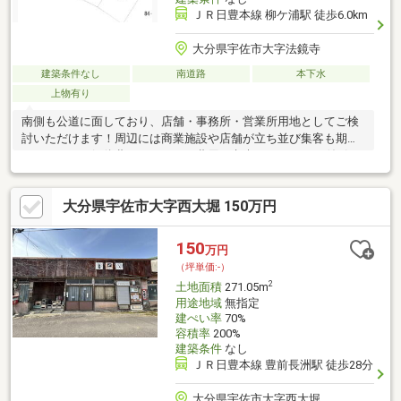
ＪＲ日豊本線 柳ケ浦駅 徒歩6.0km
大分県宇佐市大字法鏡寺
建築条件なし
南道路
本下水
上物有り
南側も公道に面しており、店舗・事務所・営業所用地としてご検
討いただけます！周辺には商業施設や店舗が立ち並び集客も期待
できます。・解体費やリフォーム費用を考慮し1800万円に値引き
しております！
大分県宇佐市大字西大堀 150万円
150
万円
（坪単価:-）
2
土地面積
271.05m
用途地域
無指定
建ぺい率
70%
容積率
200%
建築条件
なし
ＪＲ日豊本線 豊前長洲駅 徒歩28分
大分県宇佐市大字西大堀