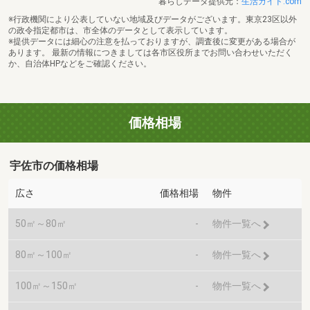
暮らしデータ提供元：
生活ガイド.com
※行政機関により公表していない地域及びデータがございます。東京23区以外
の政令指定都市は、市全体のデータとして表示しています。
※提供データには細心の注意を払っておりますが、調査後に変更がある場合が
あります。 最新の情報につきましては各市区役所までお問い合わせいただく
か、自治体HPなどをご確認ください。
価格相場
宇佐市の価格相場
広さ
価格相場
物件
50㎡～80㎡
-
物件一覧へ
80㎡～100㎡
-
物件一覧へ
100㎡～150㎡
-
物件一覧へ