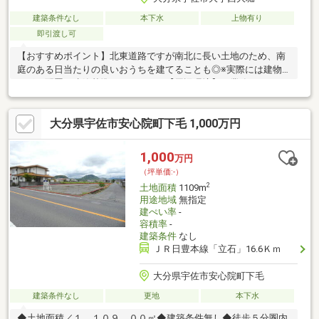
建築条件なし
本下水
上物有り
即引渡し可
【おすすめポイント】北東道路ですが南北に長い土地のため、南
庭のある日当たりの良いおうちを建てることも◎※実際には建物
の形や配置、建築基準によります。【周辺環境】・業務スーパー
宇佐店様2800ｍ（車6分）・ローソン宇佐長洲店様1800m（車4
分）・イオンタウン豊後高田店様4600ｍ（車10分）・和間海浜公
大分県宇佐市安心院町下毛 1,000万円
園3100m（車7分）
1,000
万円
（坪単価:-）
2
土地面積
1109m
用途地域
無指定
建ぺい率
-
容積率
-
建築条件
なし
ＪＲ日豊本線「立石」16.6Ｋｍ
大分県宇佐市安心院町下毛
建築条件なし
更地
本下水
◆土地面積／１，１０９．００㎡◆建築条件無し◆徒歩５分圏内