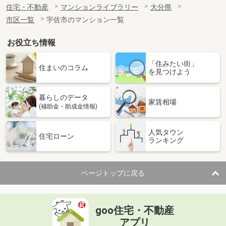
住宅・不動産
マンションライブラリー
大分県
市区一覧
宇佐市のマンション一覧
お役立ち情報
「住みたい街」
住まいのコラム
を見つけよう
暮らしのデータ
家賃相場
(補助金・助成金情報)
人気タウン
住宅ローン
ランキング
ページトップに戻る
goo住宅・不動産
アプリ