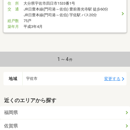
住 所
大分県宇佐市四日市1533番1号
交 通
JR日豊本線(門司港～佐伯) 豊前善光寺駅 徒歩60分
JR日豊本線(門司港～佐伯) 宇佐駅 バス20分
総戸数
75戸
築年月
平成3年4月
1～4
件
地域
変更する
宇佐市
近くのエリアから探す
福岡県
佐賀県