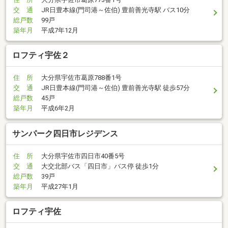
交 通
JR日豊本線(門司港～佐伯) 豊前善光寺駅 バス10分
総戸数
99戸
築年月
平成7年12月
ロフティ宇佐２
住 所
大分県宇佐市葛原788番1号
交 通
JR日豊本線(門司港～佐伯) 豊前善光寺駅 徒歩57分
総戸数
45戸
築年月
平成6年2月
サンパーク四日市レジデンス
住 所
大分県宇佐市四日市40番5号
交 通
大交北部バス「四日市」バス停 徒歩1分
総戸数
39戸
築年月
平成27年1月
ロフティ宇佐