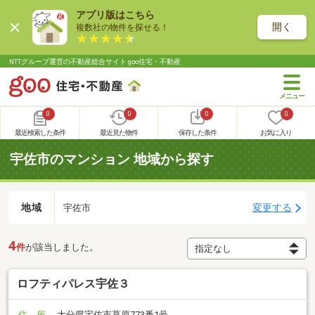
アプリ版はこちら
開く
複数社の物件を探せる！
NTTグループ運営の不動産総合サイト goo住宅・不動産
0
0
0
0
最近検索した条件
最近見た物件
保存した条件
お気に入り
宇佐市のマンション 地域から探す
地域
変更する
宇佐市
4
件
が該当しました。
ロフティパレス宇佐３
住 所
大分県宇佐市葛原773番1号