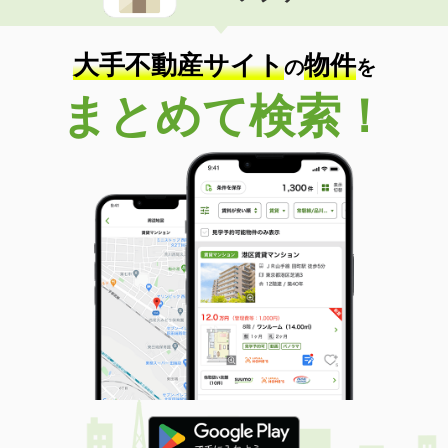
大手不動産サイト
物件
の
を
まとめて検索！