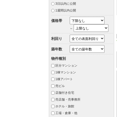
3日以内に公開
1週間以内公開
価格帯
～
利回り
築年数
物件種別
区分マンション
1棟マンション
1棟アパート
売ビル
店舗付き住宅
売店舗・売事務所
ホテル・旅館
工場・倉庫・他