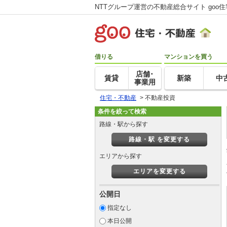
NTTグループ運営の不動産総合サイト goo
借りる
マンションを買う
店舗･
賃貸
新築
中
事業用
住宅・不動産
>
不動産投資
条件を絞って検索
路線・駅から探す
路線・駅 を変更する
エリアから探す
エリアを変更する
公開日
指定なし
本日公開