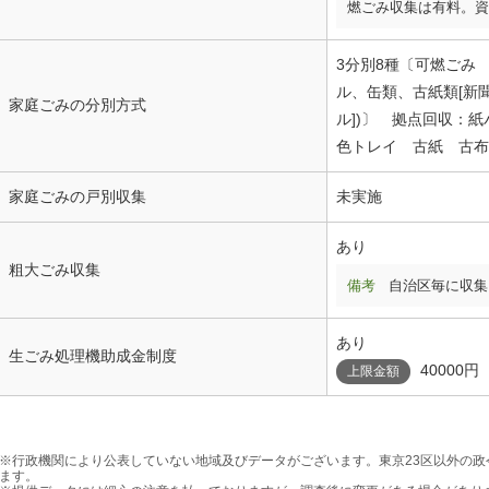
燃ごみ収集は有料。資
3分別8種〔可燃ごみ
ル、缶類、古紙類[新
家庭ごみの分別方式
ル])〕 拠点回収：
色トレイ 古紙 古布
家庭ごみの戸別収集
未実施
あり
粗大ごみ収集
備考
自治区毎に収集
あり
生ごみ処理機助成金制度
40000円
上限金額
※行政機関により公表していない地域及びデータがございます。東京23区以外の
ます。