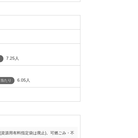
7.25人
り
6.05人
人当たり
(資源用有料指定袋は廃止)。可燃ごみ・不