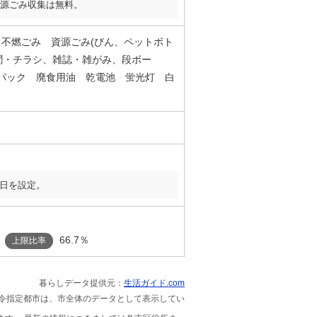
源ごみ収集は無料。
 不燃ごみ 資源ごみ(びん、ペットボト
聞・チラシ、雑誌・雑がみ、段ボー
紙パック 廃食用油 乾電池 蛍光灯 白
日を設定。
66.7％
上限比率
暮らしデータ提供元：
生活ガイド.com
政令指定都市は、市全体のデータとして表示してい