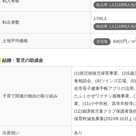
転入者数
転入率（人口1000人当
1795人
転出者数
転出率（人口1000人当
土地平均価格
8402円／m
住宅地
結婚・育児の助成金
(1)病児病後児保育事業。(2)5
食相談会。(4)ツインズ広場。(5
佐市母子健康手帳アプリの活用。(
子育て関連の独自の取り組み
たふくかぜワクチン接種事業。(
業。(11)小中学校、高等学校
(12)放課後児童クラブ保護者負担
保育料減免事業(2023年10月
出産祝い
あり