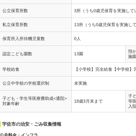
公立保育所数
3所（うち0歳児保育を実施して
私立保育所数
13所（うち0歳児保育を実施し
保育所入所待機児童数
0人
預
認定こども園数
13園
施
学校給食
【小学校】完全給食【中学校】
公立中学校の学校選択制
未実施
子
子ども・学生等医療費助成<通院>
18歳3月末まで
等
対象年齢
入
宇佐市の治安・ごみ収集情報
公共料金・インフラ