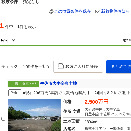
検索条件
： 指定なし
この検索条件を保存
新着物件お知ら
1
件中
1
件を表示
並び
チェックした物件を一括で
お気に入りに登録
まとめて
宇佐市大字辛島土地
工場・倉庫・他
Point
●現在206万円/年額で長期借地契約中 利回り8.2％で運用
2,500万円
価格
大分県宇佐市大字辛島
住所 交通
日豊本線 宇佐駅 バス19分/
土地面積
2
1894m
店舗名
株式会社アンサー倶楽部 本