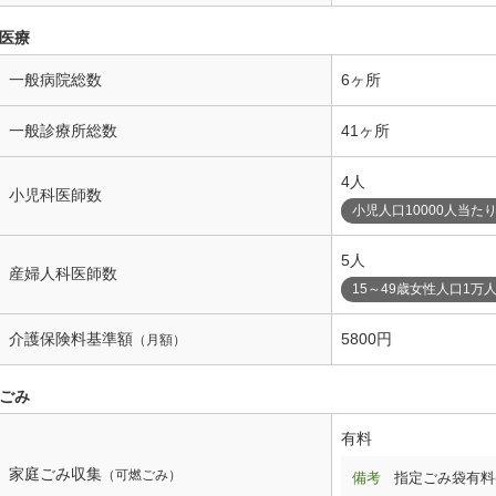
医療
一般病院総数
6ヶ所
一般診療所総数
41ヶ所
4人
小児科医師数
小児人口10000人当た
5人
産婦人科医師数
15～49歳女性人口1万
介護保険料基準額
5800円
（月額）
ごみ
有料
家庭ごみ収集
（可燃ごみ）
備考
指定ごみ袋有料