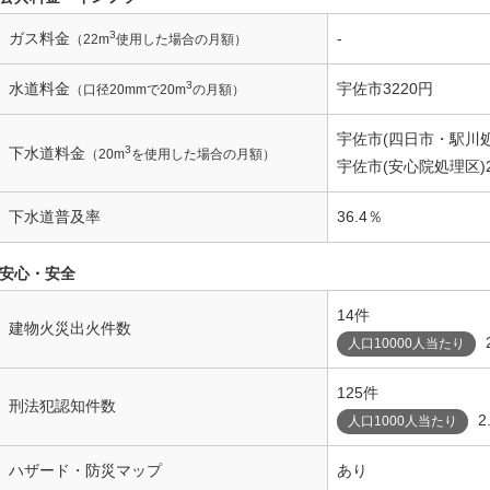
3
ガス料金
-
（22m
使用した場合の月額）
3
水道料金
宇佐市3220円
（口径20mmで20m
の月額）
宇佐市(四日市・駅川処
3
下水道料金
（20m
を使用した場合の月額）
宇佐市(安心院処理区)2
下水道普及率
36.4％
安心・安全
14件
建物火災出火件数
人口10000人当たり
125件
刑法犯認知件数
2
人口1000人当たり
ハザード・防災マップ
あり