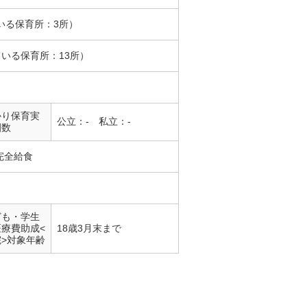
いる保育所：3所）
ている保育所：13所）
かり保育実
公立：- 私立：-
園数
完全給食
ども・学生
医療費助成<
18歳3月末まで
院>対象年齢