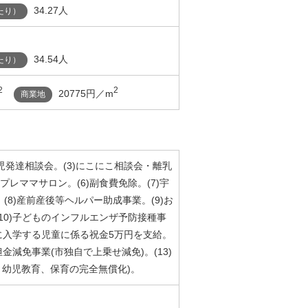
34.27人
たり）
34.54人
たり）
2
2
20775円／m
商業地
歳児発達相談会。(3)にこにこ相談会・離乳
)プレママサロン。(6)副食費免除。(7)宇
8)産前産後等ヘルパー助成事業。(9)お
10)子どものインフルエンザ予防接種事
等に入学する児童に係る祝金5万円を支給。
金減免事業(市独自で上乗せ減免)。(13)
より幼児教育、保育の完全無償化)。