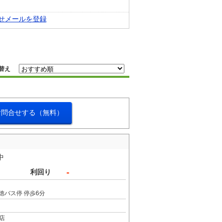
せメールを登録
替え
お問合せする（無料）
中
-
利回り
常徳バス停 停歩6分
店