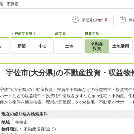
住宅・不動産
0
最近見た物件
保
一戸建てを買う
建てる
投資する
不動産
古
新築
中古
土地
土地活用
投資
宇佐市(大分県)の不動産投資・収益物
宇佐市(大分県)の不動産投資、投資用不動産などの収益物件・投資物
パートなどの収益物件・投資物件情報を探すならgoo住宅・不動産。
件から物件を簡単検索。理想の部屋探しをgoo住宅・不動産がサポート
現在の絞り込み検索条件
地域
： 宇佐市
物件種別
： 不動産投資(全て)