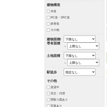
建物構造
木造
RC造・SRC造
鉄骨造
その他
建物面積/
専有面積
～
土地面積
～
駅徒歩
その他
賃貸中
売主・代理
間取り図あり
写真あり