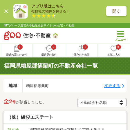
アプリ版はこちら
開く
複数社の物件を探せる！
NTTグループ運営の不動産総合サイト goo住宅・不動産
0
0
0
0
最近検索した条件
最近見た物件
保存した条件
お気に入り
福岡県糟屋郡篠栗町の不動産会社一覧
地域
変更する
糟屋郡篠栗町
全2
件
が該当しました。
（株）綾杉エステート
所在地
福岡県糟屋郡篠栗町大字尾仲２丁目１番２６