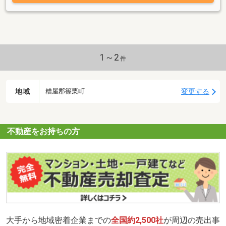
1～2
件
地域
変更する
糟屋郡篠栗町
不動産をお持ちの方
大手から地域密着企業までの
全国約2,500社
が周辺の売出事