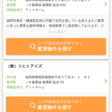
最寄駅
ＪＲ篠栗線 篠栗駅 徒歩10分
情報提供元
アットホーム
福岡市東区・糟屋郡近郊の戸建て住宅を探している皆さまのご要望
に合った豊富な物件情報を、地域密着でご提供致しております。ど
うぞお気軽にお問い合せ下さい。皆様のご来店を心よりお待ちして
もっと見る
おります。
この不動産会社が取り扱う
賃貸物件を探す
（株）リヒトアイズ
所在地
福岡県糟屋郡篠栗町中央３丁目９－１ Ｂ２
最寄駅
ＪＲ篠栗線 篠栗駅 徒歩7分
情報提供元
アットホーム
この不動産会社が取り扱う
賃貸物件を探す