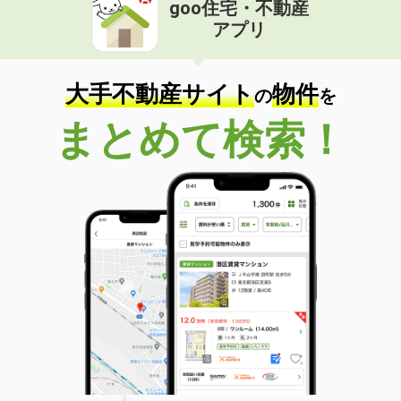
goo住宅・不動産
アプリ
大手不動産サイト
物件
の
を
まとめて検索！