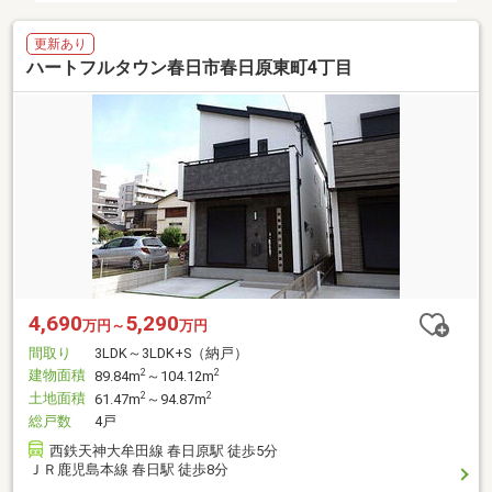
更新あり
ハートフルタウン春日市春日原東町4丁目
4,690
5,290
万円～
万円
間取り
3LDK～3LDK+S（納戸）
建物面積
2
2
89.84m
～104.12m
土地面積
2
2
61.47m
～94.87m
総戸数
4戸
西鉄天神大牟田線 春日原駅 徒歩5分
ＪＲ鹿児島本線 春日駅 徒歩8分