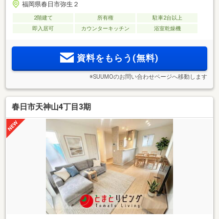
福岡県春日市弥生２
2階建て
所有権
駐車2台以上
即入居可
カウンターキッチン
浴室乾燥機
資料をもらう(無料)
※SUUMOのお問い合わせページへ移動します
春日市天神山4丁目3期