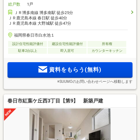
総戸数
1戸
ＪＲ博多南線 博多南駅 徒歩25分
ＪＲ鹿児島本線 春日駅 徒歩40分
ＪＲ鹿児島本線 大野城駅 徒歩47分
福岡県春日市白水池１
設計住宅性能評価付
建設住宅性能評価付
所有権
駐車2台以上
即入居可
カウンターキッチン
資料をもらう(無料)
※SUUMOのお問い合わせページへ移動します
春日市紅葉ケ丘西3丁目【第9】 新築戸建