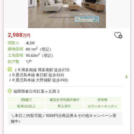
2,988
万円
間取り
4LDK
建物面積
2
89.1m
（登記）
土地面積
2
95.63m
（登記）
総戸数
1戸
ＪＲ博多南線 博多南駅 徒歩27分
ＪＲ鹿児島本線 春日駅 徒歩32分
ＪＲ鹿児島本線 大野城駅 徒歩39分
福岡県春日市紅葉ヶ丘西３
2階建て
建設住宅性能評価付
所有権
駐車2台以上
即入居可
カウンターキッチン
＼本日ご内覧可能／5000円分商品券＆その他キャンペーン実
施中♪