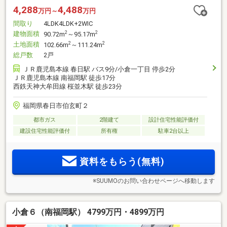
4,288
4,488
万円～
万円
間取り
4LDK4LDK+2WIC
建物面積
2
2
90.72m
～95.17m
土地面積
2
2
102.66m
～111.24m
総戸数
2戸
ＪＲ鹿児島本線 春日駅 バス9分/小倉一丁目 停歩2分
ＪＲ鹿児島本線 南福岡駅 徒歩17分
西鉄天神大牟田線 桜並木駅 徒歩23分
福岡県春日市伯玄町２
都市ガス
2階建て
設計住宅性能評価付
建設住宅性能評価付
所有権
駐車2台以上
資料をもらう(無料)
※SUUMOのお問い合わせページへ移動します
小倉６（南福岡駅） 4799万円・4899万円