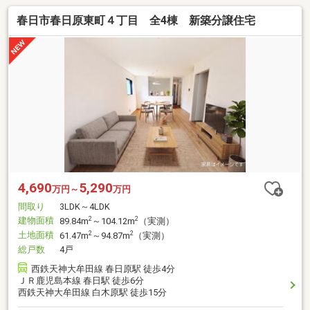
春日市春日原東町４丁目 全4棟 新築分譲住宅
4,690
5,290
万円～
万円
間取り
3LDK～4LDK
建物面積
2
2
89.84m
～104.12m
（実測）
土地面積
2
2
61.47m
～94.87m
（実測）
総戸数
4戸
西鉄天神大牟田線 春日原駅 徒歩4分
ＪＲ鹿児島本線 春日駅 徒歩6分
西鉄天神大牟田線 白木原駅 徒歩15分