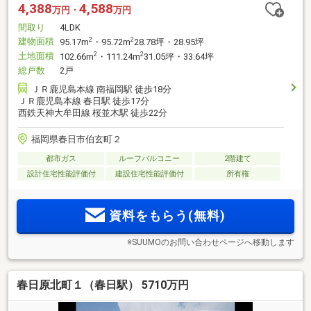
4,388
4,588
万円・
万円
間取り
4LDK
建物面積
2
2
95.17m
・95.72m
28.78坪・28.95坪
土地面積
2
2
102.66m
・111.24m
31.05坪・33.64坪
総戸数
2戸
ＪＲ鹿児島本線 南福岡駅 徒歩18分
ＪＲ鹿児島本線 春日駅 徒歩17分
西鉄天神大牟田線 桜並木駅 徒歩22分
福岡県春日市伯玄町２
都市ガス
ルーフバルコニー
2階建て
設計住宅性能評価付
建設住宅性能評価付
所有権
資料をもらう(無料)
※SUUMOのお問い合わせページへ移動します
春日原北町１（春日駅） 5710万円