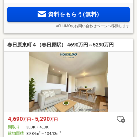
資料をもらう(無料)
※SUUMOのお問い合わせページへ移動します
春日原東町４（春日原駅） 4690万円～5290万円
4,690
5,290
万円～
万円
間取り
3LDK・4LDK
建物面積
2
2
89.84m
～104.12m