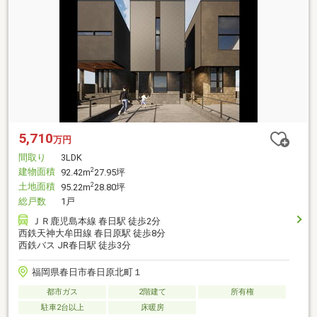
5,710
万円
間取り
3LDK
建物面積
2
92.42m
27.95坪
土地面積
2
95.22m
28.80坪
総戸数
1戸
ＪＲ鹿児島本線 春日駅 徒歩2分
西鉄天神大牟田線 春日原駅 徒歩8分
西鉄バス JR春日駅 徒歩3分
福岡県春日市春日原北町１
都市ガス
2階建て
所有権
駐車2台以上
床暖房