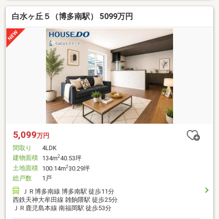
白水ヶ丘５（博多南駅） 5099万円
5,099
万円
間取り
4LDK
建物面積
2
134m
40.53坪
土地面積
2
100.14m
30.29坪
総戸数
1戸
ＪＲ博多南線 博多南駅 徒歩11分
西鉄天神大牟田線 雑餉隈駅 徒歩25分
ＪＲ鹿児島本線 南福岡駅 徒歩53分