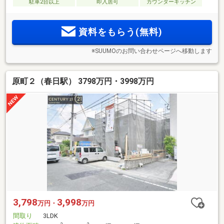
駐車2台以上
即入居可
カウンターキッチン
資料をもらう(無料)
※SUUMOのお問い合わせページへ移動します
原町２（春日駅） 3798万円・3998万円
3,798
3,998
万円・
万円
間取り
3LDK