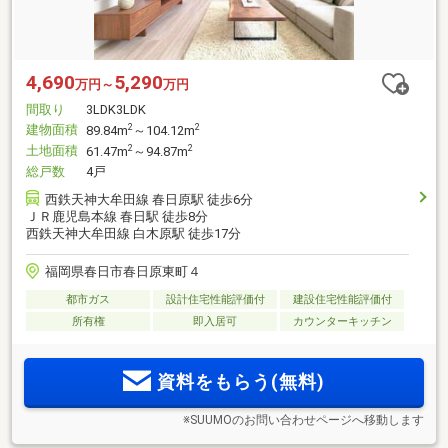
4,690
5,290
万円～
万円
間取り
3LDK3LDK
建物面積
2
2
89.84m
～104.12m
土地面積
2
2
61.47m
～94.87m
総戸数
4戸
西鉄天神大牟田線 春日原駅 徒歩6分
ＪＲ鹿児島本線 春日駅 徒歩8分
西鉄天神大牟田線 白木原駅 徒歩17分
福岡県春日市春日原東町４
都市ガス
設計住宅性能評価付
建設住宅性能評価付
所有権
即入居可
カウンターキッチン
資料をもらう(無料)
※SUUMOのお問い合わせページへ移動します