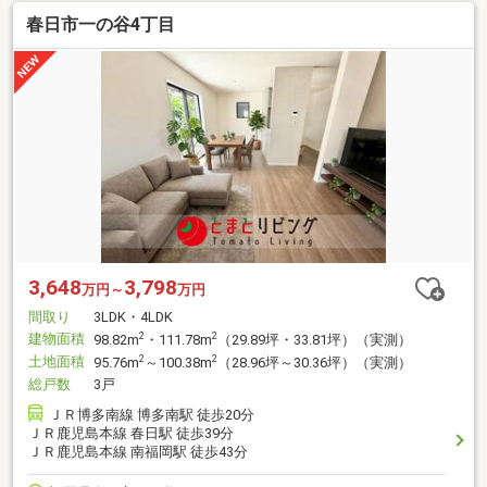
春日市一の谷4丁目
3,648
3,798
万円～
万円
間取り
3LDK・4LDK
建物面積
2
2
98.82m
・111.78m
（29.89坪・33.81坪）（実測）
土地面積
2
2
95.76m
～100.38m
（28.96坪～30.36坪）（実測）
総戸数
3戸
ＪＲ博多南線 博多南駅 徒歩20分
ＪＲ鹿児島本線 春日駅 徒歩39分
ＪＲ鹿児島本線 南福岡駅 徒歩43分