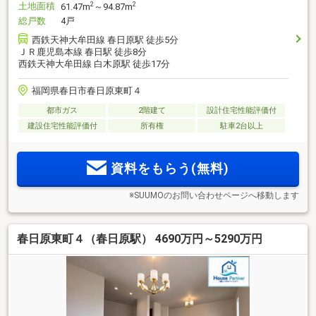
土地面積
2
2
61.47m
～94.87m
総戸数
4戸
西鉄天神大牟田線 春日原駅 徒歩5分
ＪＲ鹿児島本線 春日駅 徒歩8分
西鉄天神大牟田線 白木原駅 徒歩17分
福岡県春日市春日原東町４
都市ガス
2階建て
設計住宅性能評価付
建設住宅性能評価付
所有権
駐車2台以上
資料をもらう(無料)
※SUUMOのお問い合わせページへ移動します
春日原東町４（春日原駅） 4690万円～5290万円