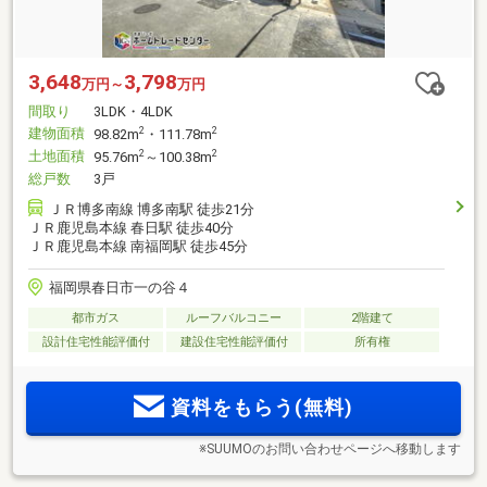
3,648
3,798
万円～
万円
間取り
3LDK・4LDK
建物面積
2
2
98.82m
・111.78m
土地面積
2
2
95.76m
～100.38m
総戸数
3戸
ＪＲ博多南線 博多南駅 徒歩21分
ＪＲ鹿児島本線 春日駅 徒歩40分
ＪＲ鹿児島本線 南福岡駅 徒歩45分
福岡県春日市一の谷４
都市ガス
ルーフバルコニー
2階建て
設計住宅性能評価付
建設住宅性能評価付
所有権
資料をもらう(無料)
※SUUMOのお問い合わせページへ移動します