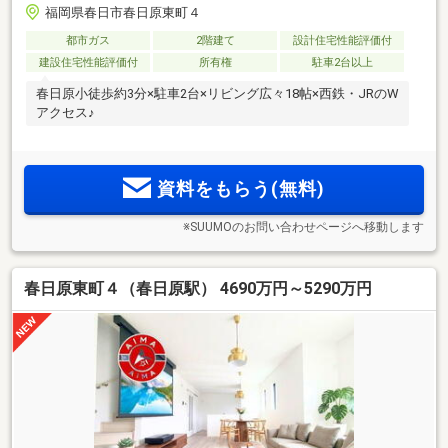
福岡県春日市春日原東町４
都市ガス
2階建て
設計住宅性能評価付
建設住宅性能評価付
所有権
駐車2台以上
春日原小徒歩約3分×駐車2台×リビング広々18帖×西鉄・JRのW
アクセス♪
資料をもらう(無料)
※SUUMOのお問い合わせページへ移動します
春日原東町４（春日原駅） 4690万円～5290万円