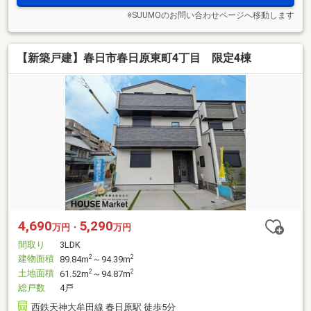
※SUUMOのお問い合わせページへ移動します
【新築戸建】春日市春日原東町4丁目 限定4棟
4,690
5,290
万円・
万円
間取り
3LDK
建物面積
2
2
89.84m
～94.39m
土地面積
2
2
61.52m
～94.87m
総戸数
4戸
西鉄天神大牟田線 春日原駅 徒歩5分