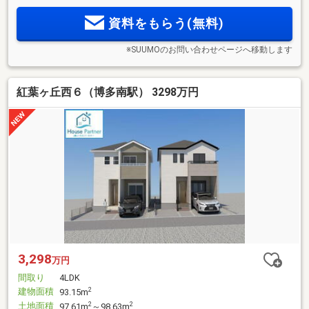
資料をもらう(無料)
※SUUMOのお問い合わせページへ移動します
紅葉ヶ丘西６（博多南駅） 3298万円
3,298
万円
間取り
4LDK
建物面積
2
93.15m
土地面積
2
2
97.61m
～98.63m