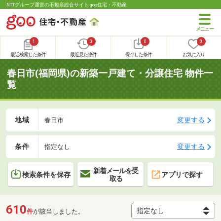
NTTグループ運営の不動産総合サイト goo住宅・不動産
1
0
0
0
最近検索した条件
最近見た物件
保存した条件
お気に入り
春日市(福岡県)の新築一戸建て・分譲住宅 物件一
覧
地域
変更する
春日市
条件
変更する
指定なし
新着メールを受
検索条件を保存
アプリで探す
取る
610
件
が該当しました。