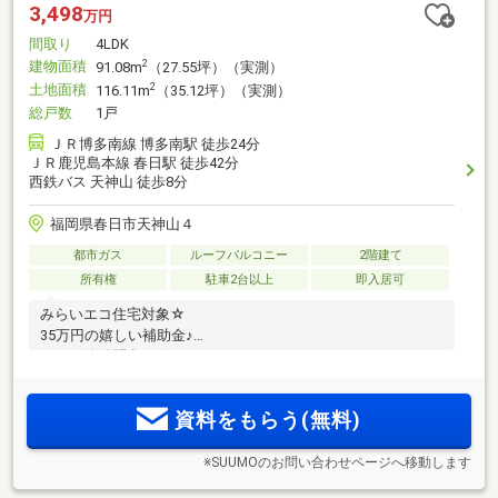
3,498
万円
間取り
4LDK
建物面積
2
91.08m
（27.55坪）（実測）
土地面積
2
116.11m
（35.12坪）（実測）
総戸数
1戸
ＪＲ博多南線 博多南駅 徒歩24分
ＪＲ鹿児島本線 春日駅 徒歩42分
西鉄バス 天神山 徒歩8分
福岡県春日市天神山４
都市ガス
ルーフバルコニー
2階建て
所有権
駐車2台以上
即入居可
みらいエコ住宅対象☆
35万円の嬉しい補助金♪
LINEで簡単問合せ☆
資料をもらう(無料)
※SUUMOのお問い合わせページへ移動します