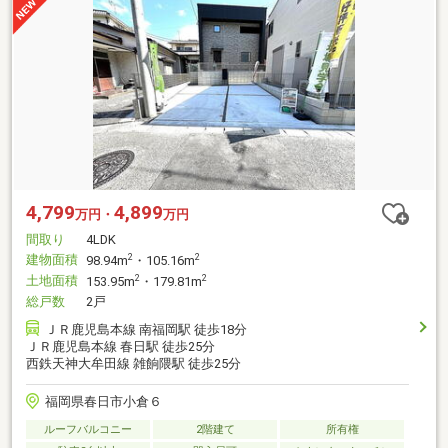
4,799
4,899
万円・
万円
間取り
4LDK
建物面積
2
2
98.94m
・105.16m
土地面積
2
2
153.95m
・179.81m
総戸数
2戸
ＪＲ鹿児島本線 南福岡駅 徒歩18分
ＪＲ鹿児島本線 春日駅 徒歩25分
西鉄天神大牟田線 雑餉隈駅 徒歩25分
福岡県春日市小倉６
ルーフバルコニー
2階建て
所有権