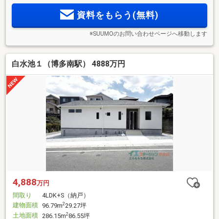
資料をもらう(無料)
※SUUMOのお問い合わせページへ移動します
白水池１（博多南駅） 4888万円
4,888
万円
間取り
4LDK+S（納戸）
建物面積
2
96.79m
29.27坪
土地面積
2
286.15m
86.55坪