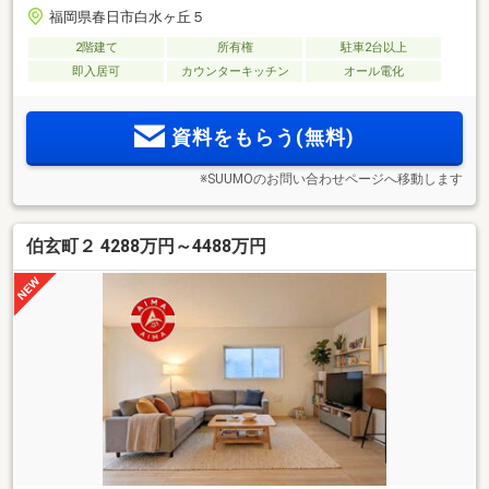
福岡県春日市白水ヶ丘５
2階建て
所有権
駐車2台以上
即入居可
カウンターキッチン
オール電化
資料をもらう(無料)
※SUUMOのお問い合わせページへ移動します
伯玄町２ 4288万円～4488万円