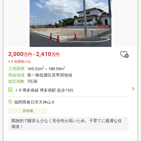
2,000
2,410
万円～
万円
※土地価格のみ
土地面積
2
2
169.32m
～188.59m
用途地域
第一種低層住居専用地域
総区画数
7区画
ＪＲ博多南線 博多南駅 徒歩19分
福岡県春日市天神山６
所有権
開放的で騒音も少なく安全性が高いため、子育てに最適な住
環境！