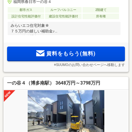
福岡県春日市一の谷４
都市ガス
ルーフバルコニー
2階建て
設計住宅性能評価付
建設住宅性能評価付
所有権
みらいエコ住宅対象☆
７５万円の嬉しい補助金♪
LINEで簡単問合せ☆
資料をもらう(無料)
※SUUMOのお問い合わせページへ移動します
一の谷４（博多南駅） 3648万円～3798万円