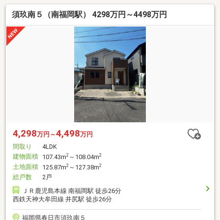
須玖南５（南福岡駅） 4298万円～4498万円
4,298
4,498
万円～
万円
間取り
4LDK
建物面積
2
2
107.43m
～108.04m
土地面積
2
2
125.87m
～127.38m
総戸数
2戸
ＪＲ鹿児島本線 南福岡駅 徒歩26分
西鉄天神大牟田線 井尻駅 徒歩26分
福岡県春日市須玖南５