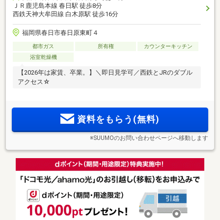
ＪＲ鹿児島本線 春日駅 徒歩8分
西鉄天神大牟田線 白木原駅 徒歩16分
福岡県春日市春日原東町４
都市ガス
所有権
カウンターキッチン
浴室乾燥機
【2026年は家賃、卒業。】＼即日見学可／西鉄とJRのダブル
アクセス☆
資料をもらう(無料)
※SUUMOのお問い合わせページへ移動します