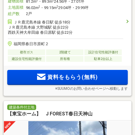
建物面積
2
2
81.2m
・89.3m
24.56坪・27.01坪
土地面積
2
2
96.02m
・99.15m
29.04坪・29.99坪
総戸数
2戸
ＪＲ鹿児島本線 春日駅 徒歩18分
ＪＲ鹿児島本線 大野城駅 徒歩22分
西鉄天神大牟田線 春日原駅 徒歩22分
福岡県春日市原町２
都市ガス
2階建て
設計住宅性能評価付
建設住宅性能評価付
所有権
駐車2台以上
資料をもらう(無料)
※SUUMOのお問い合わせページへ移動します
建築条件付土地
【東宝ホーム】 J FOREST春日天神山