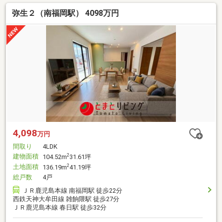
弥生２（南福岡駅） 4098万円
4,098
万円
間取り
4LDK
建物面積
2
104.52m
31.61坪
土地面積
2
136.19m
41.19坪
総戸数
4戸
ＪＲ鹿児島本線 南福岡駅 徒歩22分
西鉄天神大牟田線 雑餉隈駅 徒歩27分
ＪＲ鹿児島本線 春日駅 徒歩32分