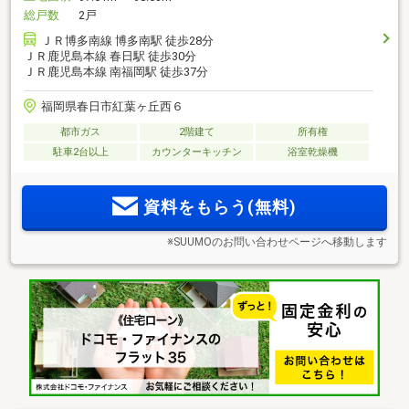
総戸数
2戸
ＪＲ博多南線 博多南駅 徒歩28分
ＪＲ鹿児島本線 春日駅 徒歩30分
ＪＲ鹿児島本線 南福岡駅 徒歩37分
福岡県春日市紅葉ヶ丘西６
都市ガス
2階建て
所有権
駐車2台以上
カウンターキッチン
浴室乾燥機
資料をもらう(無料)
※SUUMOのお問い合わせページへ移動します