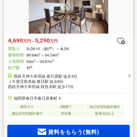
4,690
5,290
万円～
万円
間取り
3LDK+S（納戸）～4LDK
建物面積
2
2
89.84m
～94.39m
土地面積
2
2
65m
～94.87m
総戸数
4戸
西鉄天神大牟田線 春日原駅 徒歩5分
ＪＲ鹿児島本線 春日駅 徒歩8分
西鉄天神大牟田線 桜並木駅 徒歩17分
福岡県春日市春日原東町４
都市ガス
2階建て
設計住宅性能評価付
建設住宅性能評価付
所有権
駐車2台以上
資料をもらう(無料)