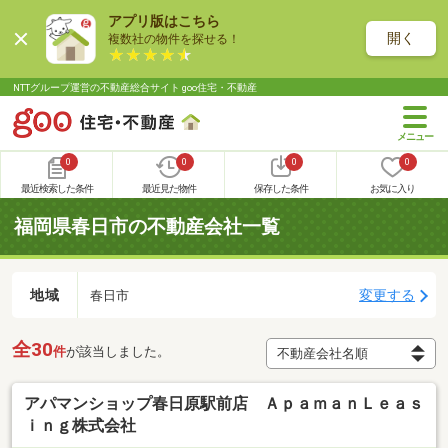
アプリ版はこちら
開く
複数社の物件を探せる！
NTTグループ運営の不動産総合サイト goo住宅・不動産
0
0
0
0
最近検索した条件
最近見た物件
保存した条件
お気に入り
福岡県春日市の不動産会社一覧
地域
変更する
春日市
全30
件
が該当しました。
アパマンショップ春日原駅前店 ＡｐａｍａｎＬｅａｓ
ｉｎｇ株式会社