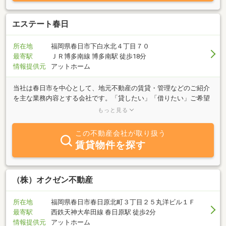
エステート春日
所在地
福岡県春日市下白水北４丁目７０
最寄駅
ＪＲ博多南線 博多南駅 徒歩18分
情報提供元
アットホーム
当社は春日市を中心として、地元不動産の賃貸・管理などのご紹介
を主な業務内容とする会社です。「貸したい」「借りたい」ご希望
の方、不動産に関する質問は何でもお気軽にご相談下さい。特に春
もっと見る
日市・那珂川町・福岡市南区エリアの不動産のことなら是非、当社
へご相談ください。
この不動産会社が取り扱う
賃貸物件を探す
（株）オクゼン不動産
所在地
福岡県春日市春日原北町３丁目２５丸洋ビル１Ｆ
最寄駅
西鉄天神大牟田線 春日原駅 徒歩2分
情報提供元
アットホーム