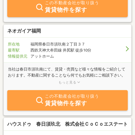
この不動産会社が取り扱う
で、ご売却又は、賃貸をご検討のお客様は、お気軽にお声をかけ下
賃貸物件を探す
さい。２～３日で、回答させて頂きます。
ネオガイア福岡
所在地
福岡県春日市須玖南２丁目３７
最寄駅
西鉄天神大牟田線 井尻駅 徒歩10分
情報提供元
アットホーム
当社は春日市須玖南にて、賃貸・売買など様々な情報をご紹介して
おります。不動産に関することなら何でもお気軽にご相談下さい。
あらゆる不動産ネットワークから、最新の情報をお届けします。
もっと見る
｢庭のある一戸建てに住みたい｣｢ペットの飼える部屋がいい｣・・・
まずは皆様の理想の暮らしをお聞せ下さい。お問い合せ、ご来店を
この不動産会社が取り扱う
心よりお待ちしております。
賃貸物件を探す
ハウスドゥ 春日須玖北 株式会社ＣｏＣｏエステート