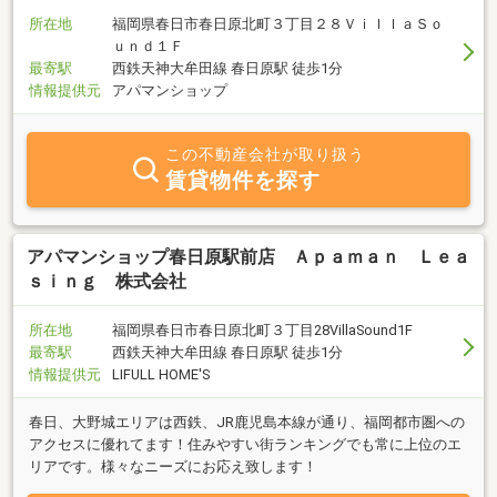
所在地
福岡県春日市春日原北町３丁目２８ＶｉｌｌａＳｏ
ｕｎｄ１Ｆ
最寄駅
西鉄天神大牟田線 春日原駅 徒歩1分
情報提供元
アパマンショップ
この不動産会社が取り扱う
賃貸物件を探す
アパマンショップ春日原駅前店 Ａｐａｍａｎ Ｌｅａ
ｓｉｎｇ 株式会社
所在地
福岡県春日市春日原北町３丁目28VillaSound1F
最寄駅
西鉄天神大牟田線 春日原駅 徒歩1分
情報提供元
LIFULL HOME'S
春日、大野城エリアは西鉄、JR鹿児島本線が通り、福岡都市圏への
アクセスに優れてます！住みやすい街ランキングでも常に上位のエ
リアです。様々なニーズにお応え致します！