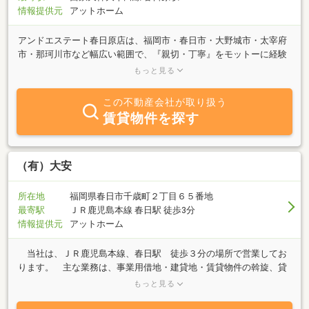
情報提供元
アットホーム
アンドエステート春日原店は、福岡市・春日市・大野城市・太宰府
市・那珂川市など幅広い範囲で、『親切・丁寧』をモットーに経験
豊富なスタッフがお部屋探しのお手伝いをさせていただいておりま
もっと見る
す！ また、全物件クレジット支払い可能です☆ お部屋の事な
ら、交渉、ご質問、わがままなど何でもお申し付け下さい(^^♪ キ
この不動産会社が取り扱う
ッズスペースも設けておりますので、お子様連れの方もＯＫです
賃貸物件を探す
♪ 春日原店スタッフ一同心よりご来店お待ちしております(^^)/
（有）大安
所在地
福岡県春日市千歳町２丁目６５番地
最寄駅
ＪＲ鹿児島本線 春日駅 徒歩3分
情報提供元
アットホーム
当社は、ＪＲ鹿児島本線、春日駅 徒歩３分の場所で営業してお
ります。 主な業務は、事業用借地・建貸地・賃貸物件の斡旋、貸
家・分譲マンション・駐車場・貸地の賃貸管理、売地・売戸建・売
もっと見る
マンションの仲介等です。 今後は、土地・建物・マンションの買
取り及び賃貸物件の借り上げを、積極的に取り組んでまいりますの