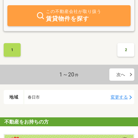
に。すべての人に“ちょうどよい暮らし”を。」という理念のもと、
良い面もリスクも正直にお伝えします。前職は新幹線整備。精密さ
この不動産会社が取り扱う
が求められる現場で培った観察力と、安全を大切にする姿勢を活か
賃貸物件を探す
し、物件を見る際に気になる点があれば一緒に確認しながら検討を
進めます。長く安心して暮らせそうかどうかを、将来のメンテナン
スの視点も含めて丁寧に考えていきます。LINE相談も気軽にどう
ぞ。春日市の学校区や子育て環境も含め、代表の私が最後まで伴走
します。
1
2
1～20
次へ
件
地域
変更する
春日市
不動産をお持ちの方