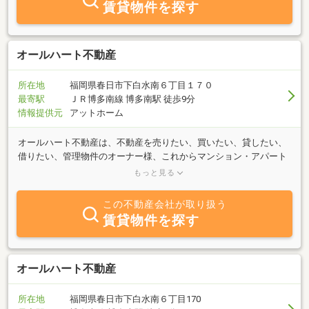
賃貸物件を探す
ぜひ私たちにお任せ下さい。お客様が実感出来る満足と豊かさ、そ
してご家族の喜ぶ笑顔。それが私たちの喜びです。スタッフ一同努
力してまいりますので、今後ともお引立てを賜りますようお願い申
し上げます。
オールハート不動産
所在地
福岡県春日市下白水南６丁目１７０
最寄駅
ＪＲ博多南線 博多南駅 徒歩9分
情報提供元
アットホーム
オールハート不動産は、不動産を売りたい、買いたい、貸したい、
借りたい、管理物件のオーナー様、これからマンション・アパート
経営を始めるお客様、すべてのお客様に安心して頂けますよう一人
もっと見る
ひとりにきめ細かな不動産サービスをお届けいたします。ファイナ
ンシャルプランナーが、お客様一人ひとりに合わせた分かりやすい
この不動産会社が取り扱う
説明とご購入のお手伝いをいたします。・住宅ローンのご相談・銀
賃貸物件を探す
行融資申請代行・資金計画のご相談・税金のご相談・司法書士のご
紹介無料で行います。ご質問・内覧のご希望等お気軽にお問い合わ
せくださいませ！
オールハート不動産
所在地
福岡県春日市下白水南６丁目170