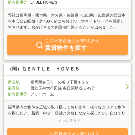
情報提供元
LIFULL HOME'S
弊社は福岡県・熊本県・大分県・佐賀県・山口県・広島県の西日本
を中心に20店舗・約400ｋｍにもおよび一大ネットワークを展開し
ております。おかげさまで創業40年迎えることが出来ました。
この不動産会社が取り扱う
賃貸物件を探す
（同）ＧＥＮＴＬＥ ＨＯＭＥＳ
所在地
福岡県春日市一の谷３丁目１２２
最寄駅
西鉄天神大牟田線 春日原駅 徒歩49分
情報提供元
アットホーム
福岡県内の物件を広域で取り扱っております！様々なエリアで物件
を探したい、新築・中古・賃貸と比較しながら探したい、自分でリ
フォームしたい、インターネットにない物件情報が知りたい、購入
もっと見る
前に周辺の調査をしてほしいetc...不動産の探偵に住まい探し、住ま
いのお悩み、小さなことからなんでもご相談ください♪
この不動産会社が取り扱う