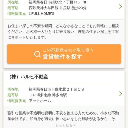
所在地
福岡県春日市須玖北７丁目115 1F
最寄駅
西鉄天神大牟田線 井尻駅 徒歩23分
情報提供元
LIFULL HOME'S
お住まい探しの不安や疑問、どんな小さなことでもお気軽にご相談
ください。お客様一人ひとりに寄り添い、理想の住まい探しを丁寧
にサポートいたします。
この不動産会社が取り扱う
賃貸物件を探す
（株）ハルヒ不動産
所在地
福岡県春日市下白水北２丁目１８
最寄駅
ＪＲ博多南線 博多南駅
情報提供元
アットホーム
強引な営業や不透明な説明に不安を抱える方のための、小さな不動
産会社です。私自身が過去に怖い思いをした経験があるからこそ、
同じ思いを誰にもさせたくありません。「誠実に、丁寧に、正直
もっと見る