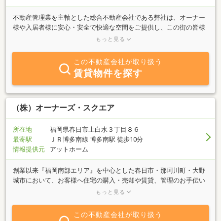
不動産管理業を主軸とした総合不動産会社である弊社は、オーナー
様や入居者様に安心・安全で快適な空間をご提供し、この街の皆様
の暮らしを豊かにすることで素晴らしい未来へ繋いでいくことが、
もっと見る
私どもの使命だと考えます。 昨今は新型コロナウィルス感染拡大
を発端として、社会情勢や経済環境が大きく変化し、お客様のニー
この不動産会社が取り扱う
ズの多様化は加速しています。こうした時代の転換期においても、
賃貸物件を探す
創業当時から私の支えになっていることはお客様から必要とされ、
感謝された瞬間です。だからこそ、常にお客様の目線に立ち、相手
を想いやることを忘れずに社員一丸となってサービスの提供に尽力
して参ります。 皆様が信頼・安心できる地域密着企業として、弊
（株）オーナーズ・スクエア
社を選んでいただけるよう精進してまいります。今後も変わらぬご
愛顧とご支援を賜りますようお願い申し上げます。
所在地
福岡県春日市上白水３丁目８６
最寄駅
ＪＲ博多南線 博多南駅 徒歩10分
情報提供元
アットホーム
創業以来『福岡南部エリア』を中心とした春日市・那珂川町・大野
城市において、お客様へ住宅の購入・売却や賃貸、管理のお手伝い
をさせていただいております。 日々変化する不動産事業を取り巻
もっと見る
く環境の中、お客様の身になって努力し、時代に即したサービスを
提供出来る様、変化に対応するため行動し、常にチャレンジして行
この不動産会社が取り扱う
きたいと考えております。 大切な財産である不動産だからこそ、