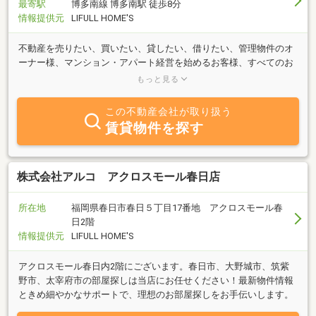
最寄駅
博多南線 博多南駅 徒歩8分
情報提供元
LIFULL HOME'S
不動産を売りたい、買いたい、貸したい、借りたい、管理物件のオ
ーナー様、マンション・アパート経営を始めるお客様、すべてのお
客様に安心して頂けますよう一人一人にきめ細かな不動産サービス
もっと見る
をお届け致します。
この不動産会社が取り扱う
賃貸物件を探す
株式会社アルコ アクロスモール春日店
所在地
福岡県春日市春日５丁目17番地 アクロスモール春
日2階
情報提供元
LIFULL HOME'S
アクロスモール春日内2階にございます。春日市、大野城市、筑紫
野市、太宰府市の部屋探しは当店にお任せください！最新物件情報
ときめ細やかなサポートで、理想のお部屋探しをお手伝いします。