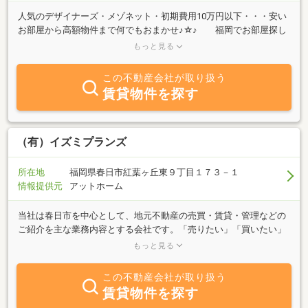
人気のデザイナーズ・メゾネット・初期費用10万円以下・・・安い
お部屋から高額物件まで何でもおまかせ♪☆♪ 福岡でお部屋探し
はドリームステージへ♪どんな条件でもきっと見つかります！女性
もっと見る
スタッフもご対応可能です。ご来店頂かなくてもオンライン接客・
動画サービスより物件ご紹介・ご入居までの手続き全てオンライン
この不動産会社が取り扱う
も可能です◎LINEでのお問合せも受け付けております(LINE ID
賃貸物件を探す
@674ylitr) 詳細は当社HPにて☆http://www.dream-stage.net/ ←福
岡一見やすいサイトです！アプリからも簡単お部屋探しお得な情報
をプッシュ通知でゲット！https://yappli.plus/dreamstage_athome
（有）イズミプランズ
所在地
福岡県春日市紅葉ヶ丘東９丁目１７３－１
情報提供元
アットホーム
当社は春日市を中心として、地元不動産の売買・賃貸・管理などの
ご紹介を主な業務内容とする会社です。「売りたい」「買いたい」
「借りたい」ご希望の方、不動産に関する質問は何でもお気軽にご
もっと見る
相談ください。
この不動産会社が取り扱う
賃貸物件を探す