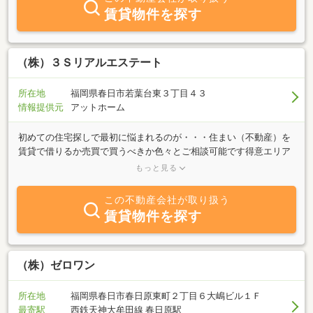
賃貸物件を探す
（株）３Ｓリアルエステート
所在地
福岡県春日市若葉台東３丁目４３
情報提供元
アットホーム
初めての住宅探しで最初に悩まれるのが・・・住まい（不動産）を
賃貸で借りるか売買で買うべきか色々とご相談可能です得意エリア
（不動産）としては、福岡県 春日市、福岡市南区、福岡市博多区、
もっと見る
福岡市中央区、福岡市東区、福岡市城南区、福岡市西区、福岡市早
良区、那珂川町、大野城市筑紫野市、太宰府市、糟屋郡、宗像市、
この不動産会社が取り扱う
糸島市、古賀市、福津市 など
賃貸物件を探す
（株）ゼロワン
所在地
福岡県春日市春日原東町２丁目６大嶋ビル１Ｆ
最寄駅
西鉄天神大牟田線 春日原駅