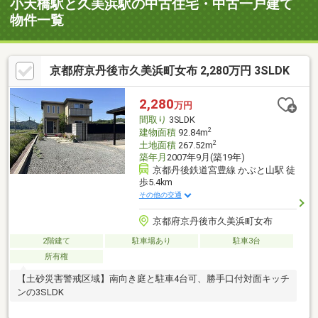
小天橋駅と久美浜駅の中古住宅・中古一戸建て
物件一覧
京都府京丹後市久美浜町女布 2,280万円 3SLDK
2,280
万円
間取り
3SLDK
2
建物面積
92.84m
2
土地面積
267.52m
築年月
2007年9月(築19年)
京都丹後鉄道宮豊線 かぶと山駅 徒
歩5.4km
その他の交通
京都府京丹後市久美浜町女布
2階建て
駐車場あり
駐車3台
所有権
【土砂災害警戒区域】南向き庭と駐車4台可、勝手口付対面キッチ
ンの3SLDK