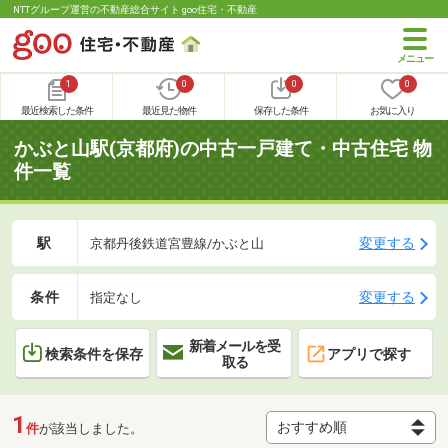
NTTグループ運営の不動産総合サイト goo住宅・不動産
1
0
0
0
最近検索した条件
最近見た物件
保存した条件
お気に入り
かぶと山駅(京都府)の中古一戸建て・中古住宅 物
件一覧
駅
変更する
京都丹後鉄道宮豊線/かぶと山
条件
変更する
指定なし
新着メールを受
検索条件を保存
アプリで探す
取る
1
件
が該当しました。