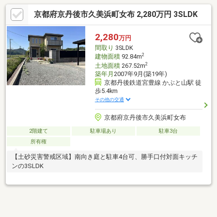
京都府京丹後市久美浜町女布 2,280万円 3SLDK
2,280
万円
間取り
3SLDK
2
建物面積
92.84m
2
土地面積
267.52m
築年月
2007年9月(築19年)
京都丹後鉄道宮豊線 かぶと山駅 徒
歩5.4km
その他の交通
京都府京丹後市久美浜町女布
2階建て
駐車場あり
駐車3台
所有権
【土砂災害警戒区域】南向き庭と駐車4台可、勝手口付対面キッチ
ンの3SLDK