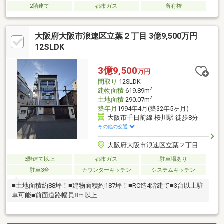
2階建て
都市ガス
所有権
大阪府大阪市浪速区立葉２丁目 3億9,500万円
12SLDK
3億9,500
万円
間取り
12SLDK
2
建物面積
619.89m
2
土地面積
290.07m
築年月
1994年4月(築32年5ヶ月)
大阪市千日前線 桜川駅 徒歩8分
その他の交通
大阪府大阪市浪速区立葉２丁目
3階建て以上
都市ガス
駐車場あり
駐車3台
カウンターキッチン
システムキッチン
■土地面積約88坪！■建物面積約187坪！■RC造4階建て■3台以上駐
車可能■前面道路幅員8ｍ以上