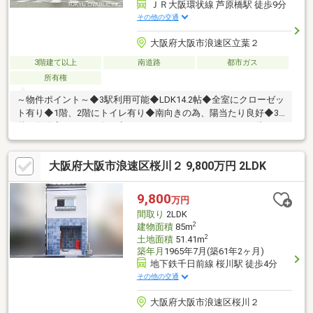
ＪＲ大阪環状線 芦原橋駅 徒歩9分
その他の交通
大阪府大阪市浪速区立葉２
3階建て以上
南道路
都市ガス
所有権
～物件ポイント～◆3駅利用可能◆LDK14.2帖◆全室にクローゼッ
ト有り◆1階、2階にトイレ有り◆南向きの為、陽当たり良好◆3
階の各洋室にロフト有り◆セコムホームセキュリティー 防犯シ
ャッター有り◆IHクッキングヒーター、IHグリルを採用～周辺施
設～◆ライフ塩草店・・・徒歩8分(約592m)◆ダイコクドラッグ
大阪府大阪市浪速区桜川２ 9,800万円 2LDK
桜川駅前店・・・徒歩11分(約882m) ◆立葉幼稚園・・・徒歩6
分(約424m) ◆塩草立葉小学校・・・徒歩9分(約657m) ◆難波
中学校・・・徒歩8分(約613m)お問合せ心よりお待ちしておりま
9,800
万円
す。（フリーコール：0120-109-273）
間取り
2LDK
2
建物面積
85m
2
土地面積
51.41m
築年月
1965年7月(築61年2ヶ月)
地下鉄千日前線 桜川駅 徒歩4分
その他の交通
大阪府大阪市浪速区桜川２