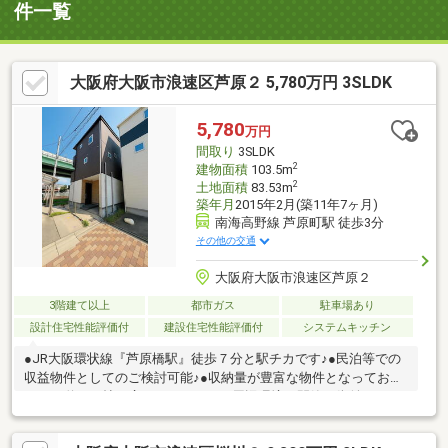
件一覧
大阪府大阪市浪速区芦原２ 5,780万円 3SLDK
5,780
万円
間取り
3SLDK
2
建物面積
103.5m
2
土地面積
83.53m
築年月
2015年2月(築11年7ヶ月)
南海高野線 芦原町駅 徒歩3分
その他の交通
大阪府大阪市浪速区芦原２
3階建て以上
都市ガス
駐車場あり
設計住宅性能評価付
建設住宅性能評価付
システムキッチン
●JR大阪環状線『芦原橋駅』徒歩７分と駅チカです♪●民泊等での
収益物件としてのご検討可能♪●収納量が豊富な物件となっており
ます♪●約15.5帖の広々としたLDK♪●周辺環境は閑静な街並みとな
っております♪●市内へのアクセスがしやすく、生活至便です♪