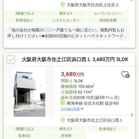
大阪府大阪市住吉区上住吉２
3階建て以上
都市ガス
ルーフバルコニー
駐車場あり
システムキッチン
浴室乾燥機
「他の会社が掲載の〇〇一戸建ても一緒に見たい」複数内覧もお
申し付けください♪■全国633店舗のピタットハウスネットワーク
で必ずぴったりな物件をご紹介させて頂きます■◆◆見学ご希望
のお客様◆◆いつでもお気軽にお問合せください♪◆◆住宅ロー
ン審査に不安のある方◆◆是非当社にご相談を！！お役に立ちま
大阪府大阪市住之江区浜口西１ 3,680万円 3LDK
す！！■ご自宅のお迎えはもちろん、最寄りの駅などご指定での
お待ち合わせも可能です♪ お客様のご条件をお聞かせいただけれ
ば他の物件や周辺環境も一緒にご案内させていただきます！■是
3,680
万円
非一度お問い合わせください■
間取り
3LDK
2
建物面積
105.42m
2
土地面積
62.11m
築年月
2020年10月(築5年11ヶ月)
南海本線 住吉大社駅 徒歩9分
その他の交通
大阪府大阪市住之江区浜口西１
3階建て以上
都市ガス
駐車場あり
駐車2台
所有権