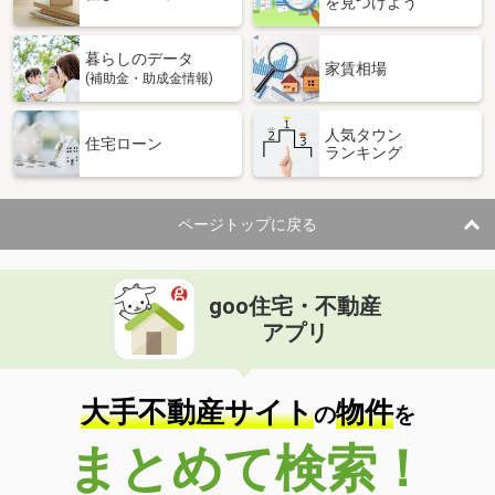
を見つけよう
暮らしのデータ
家賃相場
(補助金・助成金情報)
人気タウン
住宅ローン
ランキング
ページトップに戻る
goo住宅・不動産
アプリ
大手不動産サイト
物件
の
を
まとめて検索！