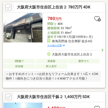
大阪府大阪市住吉区上住吉２ 780万円 4DK
780
万円
間取り
4DK
2
建物面積
53.78m
2
土地面積
51.46m
築年月
1921年1月(築105年8ヶ月)
南海高野線 住吉東駅 徒歩4分
その他の交通
大阪府大阪市住吉区上住吉２
2階建て
南道路
都市ガス
所有権
即入居可
～おすすめポイント～○お好きなリフォーム出来ます！○広々４DK
物件！○南向きにつき日当り良好！○４WAYアクセス可能！
大阪府大阪市住吉区千躰２ 1,400万円 5DK