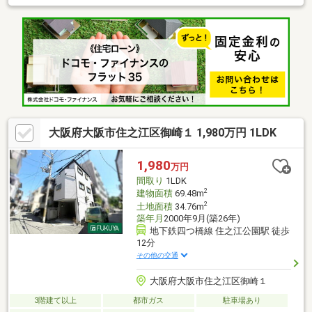
南向きの物件です。スーパーも近いので、お買い物も楽々です
ね。3880万円と、魅力的な価格の物件で新生活を始めませんか。
大阪府大阪市住之江区御崎１ 1,980万円 1LDK
1,980
万円
間取り
1LDK
2
建物面積
69.48m
2
土地面積
34.76m
築年月
2000年9月(築26年)
地下鉄四つ橋線 住之江公園駅 徒歩
12分
その他の交通
大阪府大阪市住之江区御崎１
3階建て以上
都市ガス
駐車場あり