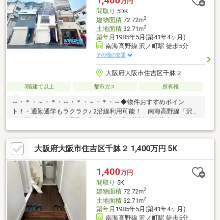
1,400
万円
間取り
5DK
2
建物面積
72.72m
2
土地面積
32.71m
築年月
1985年5月(築41年4ヶ月)
南海高野線 沢ノ町駅 徒歩5分
その他の交通
大阪府大阪市住吉区千躰２
3階建て以上
都市ガス
所有権
～・＊・～・＊・～・＊・～・＊・～◆物件おすすめポイン
ト！・通勤通学もラクラク♪ 2沿線利用可能！ 南海高野線「沢ノ
町」駅 徒歩5分 阪堺電気軌道阪堺線「細井川」駅 徒歩10分・ゆ
とりある部屋数の5DK！・小中学校やスーパー、病院などが徒歩
圏内に揃う、 生活至便な好立地です♪≪周辺環境≫・墨江小学
大阪府大阪市住吉区千躰２ 1,400万円 5K
校…徒歩7分・墨江丘中学校…徒歩8分・セブンイレブン…徒歩3
分・デイリーカナート…徒歩9分・阪和記念病院…徒歩14分ハウス
フリーダムは【東証スタンダード上場企業】です。「見るだけ・
1,400
万円
聞くだけ」OK！不動産購入や住宅ローンなど、お気軽にご相談く
間取り
5K
ださい♪♪
2
建物面積
72.72m
2
土地面積
32.71m
築年月
1985年5月(築41年4ヶ月)
南海高野線 沢ノ町駅 徒歩5分