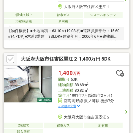
大阪府大阪市住吉区墨江１
3階建て以上
都市ガス
システムキッチン
浴室乾燥機
所有権
【物件概要】■土地面積：63.10㎡(19.08坪)■道路負担部分：15.60
㎡(4.71坪)■木造3階建 3SLDK■建築年月：2006年6月■建物面
積：95.78㎡(1階27.54㎡、2階39.08㎡、3階29.16㎡)【周辺環境】■
ファミリーマート上住吉二丁目店まで約150ｍ！■カナート住吉店
まで約360ｍ！■サンディ住吉墨江店まで約360ｍ！■ほわいと保育
大阪府大阪市住吉区墨江２ 1,400万円 5DK
園住吉まで約240ｍ！■墨江幼稚園まで約480ｍ！■墨江小学校まで
約240ｍ！■墨江丘中学校まで約570ｍ！【交通アクセス】■阪堺電
気軌道上町線、阪堺電気軌道阪堺線「細井川」駅まで徒歩6分！■
1,400
万円
南海高野線「沢ノ町」駅徒歩8分！
間取り
5DK
2
建物面積
88.68m
2
土地面積
80.82m
築年月
1991年7月(築35年2ヶ月)
南海高野線 沢ノ町駅 徒歩7分
その他の交通
大阪府大阪市住吉区墨江２
2階建て
都市ガス
所有権
即入居可