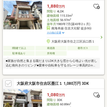
わせください。≪～利便性良い周辺環境～≫◆小学校…粉浜小学
1,880
万円
校まで徒歩１３分◆中学校…住吉第一中学校まで徒歩１５分◆ス
間取り
4LDK
ーパー…プロマート住之江店まで徒歩７分
2
建物面積
115.33m
2
土地面積
56.97m
築年月
1983年7月(築43年2ヶ月)
南海本線 住吉大社駅 徒歩9分
その他の交通
大阪府大阪市住之江区浜口西１
3階建て以上
南道路
都市ガス
駐車場あり
所有権
■家族が自然と集まる陽だまりLDK大きな窓から心地よい光が差し
込む南向きのリビング■愛車や自転車を守るガレージ車高約2ｍの
車庫はシャッターレスで車の出し入れがスムーズ。大切なマイカ
ーはもちろん、お子様の自転車やベビーカーも安心して置けま
す。■家族と繋がるカウンターキッチン料理中もリビングで遊ぶ
大阪府大阪市住吉区墨江１ 1,080万円 3DK
お子様の様子が見守れる安心の対面仕様。
1,080
万円
間取り
3DK
2
建物面積
60.89m