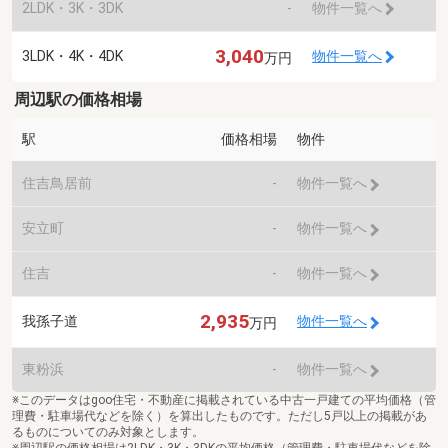
2LDK・3K・3DK
-
物件一覧へ
3,040
3LDK・4K・4DK
物件一覧へ
万円
周辺駅の価格相場
駅
価格相場
物件
住吉鳥居前
-
物件一覧へ
安立町
-
物件一覧へ
住吉
-
物件一覧へ
2,935
我孫子道
物件一覧へ
万円
東粉浜
-
物件一覧へ
※このデータはgoo住宅・不動産に掲載されている中古一戸建ての平均価格（管
理費・駐車場代などを除く）を算出したものです。ただし5戸以上の掲載があ
るものについてのみ対象とします。
※周辺駅の価格相場は2LDK・3K・3DKの平均価格（管理費・駐車場代などを除