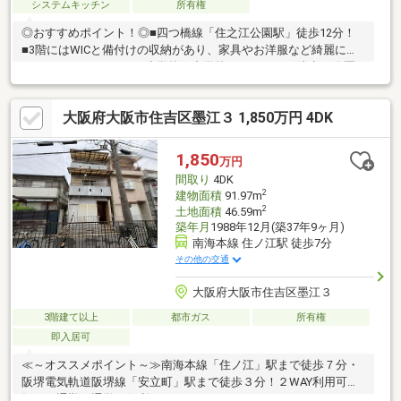
システムキッチン
所有権
◎おすすめポイント！◎■四つ橋線「住之江公園駅」徒歩12分！
■3階にはWICと備付けの収納があり、家具やお洋服など綺麗にお
まとめいただけます。■小学校、中学校、スーパーが徒歩10分圏
内にあり、子育てにもおすすめ♪
大阪府大阪市住吉区墨江３ 1,850万円 4DK
1,850
万円
間取り
4DK
2
建物面積
91.97m
2
土地面積
46.59m
築年月
1988年12月(築37年9ヶ月)
南海本線 住ノ江駅 徒歩7分
その他の交通
大阪府大阪市住吉区墨江３
3階建て以上
都市ガス
所有権
即入居可
≪～オススメポイント～≫南海本線「住ノ江」駅まで徒歩７分・
阪堺電気軌道阪堺線「安立町」駅まで徒歩３分！２WAY利用可能♪
毎日の通勤・通学に便利ですね♪ファミリーにおすすめの４ＤＫの