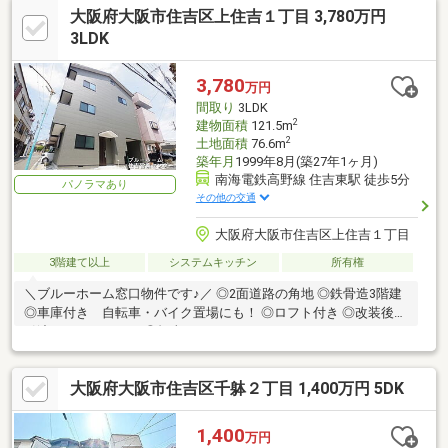
大阪府大阪市住吉区上住吉１丁目 3,780万円
3LDK
3,780
万円
間取り
3LDK
2
建物面積
121.5m
2
土地面積
76.6m
築年月
1999年8月(築27年1ヶ月)
南海電鉄高野線 住吉東駅 徒歩5分
パノラマあり
その他の交通
大阪府大阪市住吉区上住吉１丁目
3階建て以上
システムキッチン
所有権
＼ブルーホーム窓口物件です♪／ ◎2面道路の角地 ◎鉄骨造3階建
◎車庫付き 自転車・バイク置場にも！ ◎ロフト付き ◎改装後の
引渡しとなります！ ◎担当：たかはし
大阪府大阪市住吉区千躰２丁目 1,400万円 5DK
1,400
万円