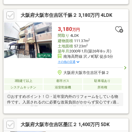
装■2020年:3Fトイレ・シャワートイレ設備交換■2022年:インナー
サッシ追加工事(ＬＤＫ・主寝室)■2023年:システムキッチン交
大阪府大阪市住吉区千躰２ 3,180万円 4LDK
換、給湯器交換■物件周辺は街灯で夜間も明るく、人通りの多い
環境【ライフインフォメーション】■墨江小学校 370ｍ■墨江丘中
学校 640m■肉のハナマサ千躰店 220m■スギドラッグ南住吉店
3,180
万円
650m■物件の詳細は石川までお願いします。
間取り
4LDK
2
建物面積
111.37m
2
土地面積
57.23m
築年月
2000年1月(築26年8ヶ月)
南海高野線 沢ノ町駅 徒歩5分
その他の交通
大阪府大阪市住吉区千躰２
3階建て以上
都市ガス
駐車場あり
システムキッチン
浴室乾燥機
所有権
◎おすすめポイント！◎・近年室内外のリフォームをしている物
件です。入居されるのに必要な改装負担がかからず安心です♪過去
のリフォーム履歴：2019年 屋根・外壁・防水塗装 2020年 洗
面化粧台交換 2022年 インプラス追加工事 2023年 システム
キッチン・給湯器交換・全居室に収納完備のため、間取りの広さ
大阪府大阪市住吉区墨江２ 1,400万円 5DK
を最大限ご活用いただけます。・現在、玄関前スペースには門扉
や物置が設置されておりますが、改装して駐車スペースとしても