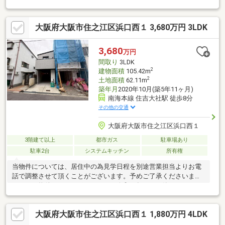
お住まい！ライフスタイルや家族構成に合わせて多目的にご使用
いただけます♪≪～利便性よい周辺環境～≫◆小学校…墨江小学校
大阪府大阪市住之江区浜口西１ 3,680万円 3LDK
まで徒歩７分◆中学校…墨江丘中学校まで徒歩６分◆スーパー…サ
ンディ住吉墨江店まで徒歩６分◆コンビニ…セブンイレブン大阪
浜口東2丁目店まで徒歩８分
3,680
万円
間取り
3LDK
2
建物面積
105.42m
2
土地面積
62.11m
築年月
2020年10月(築5年11ヶ月)
南海本線 住吉大社駅 徒歩8分
その他の交通
大阪府大阪市住之江区浜口西１
3階建て以上
都市ガス
駐車場あり
駐車2台
システムキッチン
所有権
当物件については、居住中の為見学日程を別途営業担当よりお電
話で調整させて頂くことがございます。予めご了承くださいま
せ。≪～物件おすすめポイント～≫令和２年１０月築！まだまだ
綺麗なお住まいです！交通は、南海本線「住吉大社」駅まで徒歩
約８分の駅近物件！毎日の通勤・通学に便利ですね！プライバシ
大阪府大阪市住之江区浜口西１ 1,880万円 4LDK
ーを守る２階リビングですよ♪車は車種によりますが、駐車２台可
能です♪閑静な住宅地で子育て家族にピッタリ！お気軽にお問い合