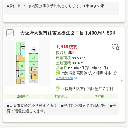
●居住中につき内覧は事前予約制となります。●東向きの家。
大阪府大阪市住吉区墨江２丁目 1,400万円 5DK
1,400
万円
間取り
5DK
2
建物面積
88.68m
2
土地面積
80.82m
築年月
1991年7月(築35年2ヶ月)
南海電鉄高野線 沢ノ町駅 徒歩6分
その他の交通
大阪府大阪市住吉区墨江２丁目
2階建て
都市ガス
所有権
■大阪市立墨江小学校すぐ近く！■墨江丘公園まで徒歩約5分！■子
育て環境に適してます。