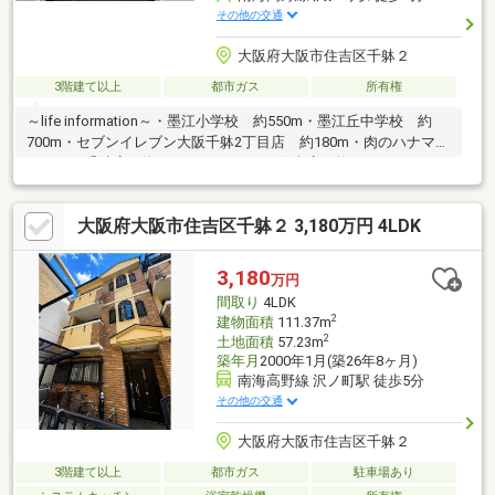
その他の交通
大阪府大阪市住吉区千躰２
3階建て以上
都市ガス
所有権
～life information～・墨江小学校 約550m・墨江丘中学校 約
700m・セブンイレブン大阪千躰2丁目店 約180m・肉のハナマサ
ＰＬＵＳ千躰店 約200m・ジョーシン住吉店 約270m
大阪府大阪市住吉区千躰２ 3,180万円 4LDK
3,180
万円
間取り
4LDK
2
建物面積
111.37m
2
土地面積
57.23m
築年月
2000年1月(築26年8ヶ月)
南海高野線 沢ノ町駅 徒歩5分
その他の交通
大阪府大阪市住吉区千躰２
3階建て以上
都市ガス
駐車場あり