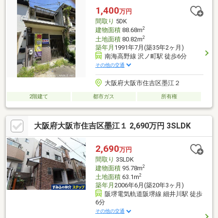
ご利用いただけます。（改装見積り有り 税込20万円）
1,400
万円
間取り
5DK
2
建物面積
88.68m
2
土地面積
80.82m
築年月
1991年7月(築35年2ヶ月)
南海高野線 沢ノ町駅 徒歩6分
その他の交通
大阪府大阪市住吉区墨江２
2階建て
都市ガス
所有権
大阪府大阪市住吉区墨江１ 2,690万円 3SLDK
2,690
万円
間取り
3SLDK
2
建物面積
95.78m
2
土地面積
63.1m
築年月
2006年6月(築20年3ヶ月)
阪堺電気軌道阪堺線 細井川駅 徒歩
6分
その他の交通