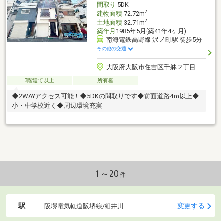
間取り
5DK
2
建物面積
72.72m
2
土地面積
32.71m
築年月
1985年5月(築41年4ヶ月)
南海電鉄高野線 沢ノ町駅 徒歩5分
その他の交通
大阪府大阪市住吉区千躰２丁目
3階建て以上
所有権
◆2WAYアクセス可能！◆5DKの間取りです◆前面道路4ｍ以上◆
小・中学校近く◆周辺環境充実
1～20
件
駅
変更する
阪堺電気軌道阪堺線/細井川