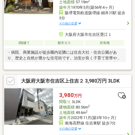
2
土地面積
57.19m
築年月
1970年5月(築56年4ヶ月)
阪堺電気軌道阪堺線 細井川駅 徒歩
3分
その他の交通
大阪府大阪市住吉区墨江１
2階建て
都市ガス
所有権
・病院、商業施設が徒歩圏内近隣には住吉大社・住吉公園があ
り、歴史と自然が豊かな住宅街です。治安が良く子育て世帯や落
ち着いた生活を望む方に・・・都市へのアクセスも良く、便利な
がらにローカルな暮らしを両立できます♪住吉区・阿倍野区・天王
寺区・東住吉区・住之江区・西成区の土地・戸建・マンション・
大阪府大阪市住吉区上住吉２ 3,980万円 3LDK
収益物件等様々な物件を取り扱っています。インターネットへ掲
載の無い物件等もございますので、まずは１度お問い合わせくだ
さい♪また、売却の価格査定や賃貸への住み替え、改装のご相談も
3,980
万円
弊社にて一人の営業マンで一貫してご対応させて頂きます！お客
間取り
3LDK
様からのお問合せ心よりお待ちしております！
2
建物面積
80.56m
2
土地面積
49.6m
築年月
2022年11月(築3年10ヶ月)
南海高野線 住吉東駅 徒歩7分
その他の交通