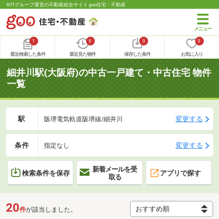
NTTグループ運営の不動産総合サイト goo住宅・不動産
1
0
0
0
最近検索した条件
最近見た物件
保存した条件
お気に入り
細井川駅(大阪府)の中古一戸建て・中古住宅 物件
一覧
駅
変更する
阪堺電気軌道阪堺線/細井川
条件
変更する
指定なし
新着メールを受
検索条件を保存
アプリで探す
取る
20
件
が該当しました。