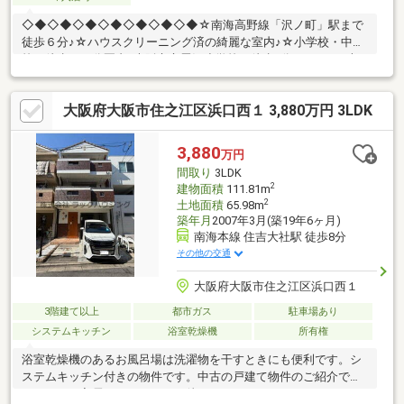
◇◆◇◆◇◆◇◆◇◆◇◆◇◆☆南海高野線「沢ノ町」駅まで
徒歩６分♪☆ハウスクリーニング済の綺麗な室内♪☆小学校・中学
校が徒歩１０分圏内♪大阪市立墨江小学校：徒歩2分（153ｍ）大
阪市立墨江丘中学校：徒歩7分（517ｍ）・スーパーやコンビニ、
ドラッグストアなど生活に便利な施設が周辺には充実しています♪
大阪府大阪市住之江区浜口西１ 3,880万円 3LDK
〇サンディ住吉墨江店：徒歩5分（370ｍ）〇ファミリーマート上
住吉二丁目店：徒歩4分（300ｍ）〇スギ薬局南住吉店：徒歩16分
（1210ｍ）◇◆◇◆◇◆◇◆◇◆◇◆◇◆
3,880
万円
間取り
3LDK
2
建物面積
111.81m
2
土地面積
65.98m
築年月
2007年3月(築19年6ヶ月)
南海本線 住吉大社駅 徒歩8分
その他の交通
大阪府大阪市住之江区浜口西１
3階建て以上
都市ガス
駐車場あり
システムキッチン
浴室乾燥機
所有権
浴室乾燥機のあるお風呂場は洗濯物を干すときにも便利です。シ
ステムキッチン付きの物件です。中古の戸建て物件のご紹介で
す。すぐに入居できるので、お待ちいただくことはありません。