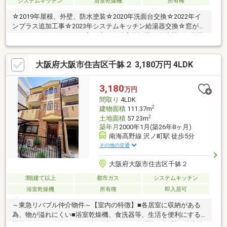
システムキッチン
浴室乾燥機
所有権
☆2019年屋根、外壁、防水塗装☆2020年洗面台交換☆2022年イ
ンプラス追加工事☆2023年システムキッチン給湯器交換☆窓が防
犯サッシ（セキュオ）に変更済み☆浴室乾燥機、食洗機の便利機
能有り☆追い焚きあり
大阪府大阪市住吉区千躰２ 3,180万円 4LDK
3,180
万円
間取り
4LDK
2
建物面積
111.37m
2
土地面積
57.23m
築年月
2000年1月(築26年8ヶ月)
南海高野線 沢ノ町駅 徒歩5分
その他の交通
大阪府大阪市住吉区千躰２
3階建て以上
都市ガス
システムキッチン
浴室乾燥機
所有権
即入居可
～東急リバブル仲介物件～【室内の特徴】■各居室に収納がある
為、物が溢れにくい■浴室乾燥機、食洗器等、生活を便利にする
機能付き■2017年:1Fトイレ設備交換■2019年:屋根・外壁・防水塗