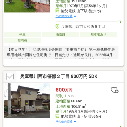
2
土地面積
197.85m
築年月
1970年7月(築56年2ヶ月)
能勢電鉄 山下駅 徒歩7分
その他の交通
兵庫県川西市大和西５丁目
平屋
南道路
駐車場あり
所有権
【本日見学可】◇現地説明会開催（要事前予約） 第一種低層住居
専用地域の閑静な住宅街で、日当たり・通風が良好。2022年4月
外壁・屋根塗装（リフォーム履歴有り）能勢電鉄「山下」駅徒歩7
分。
兵庫県川西市笹部２丁目 800万円 5DK
800
万円
間取り
5DK
2
建物面積
88.6m
2
土地面積
106.51m
築年月
1982年3月(築44年6ヶ月)
能勢電鉄 山下駅 徒歩5分
その他の交通