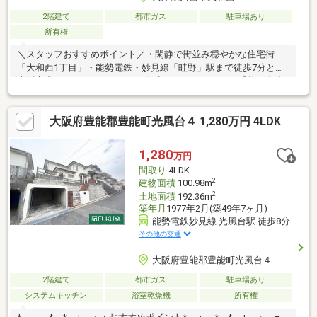
2階建て
都市ガス
駐車場あり
所有権
＼スタッフおすすめポイント／・閑静で街並み穏やかな住宅街
「大和西1丁目」・能勢電鉄・妙見線「畦野」駅まで徒歩7分と、
大阪市内にもアクセスしやすい便利なロケーション・「牧の台小
学校」まで徒歩4分(約250ｍ)ですので、小さなお子様の通学も安
心です♪・敷地と前面道路の高低差がないフラットな整形地・土地
大阪府豊能郡豊能町光風台４ 1,280万円 4LDK
面積約80.09坪/建物面積約46.43坪・前面道路は約5.9ｍございます
ので、お車の出し入れもスムーズに行っていただけます・収納豊
富な4LDK+2S・南側には陽当りの良いお庭がございますので、ガ
1,280
万円
ーデニングや家庭菜園にもおすすめ・リフォームのご相談も受付
間取り
4LDK
中！併せてご相談ください♪
2
建物面積
100.98m
2
土地面積
192.36m
築年月
1977年2月(築49年7ヶ月)
能勢電鉄妙見線 光風台駅 徒歩8分
その他の交通
大阪府豊能郡豊能町光風台４
2階建て
都市ガス
駐車場あり
システムキッチン
浴室乾燥機
所有権