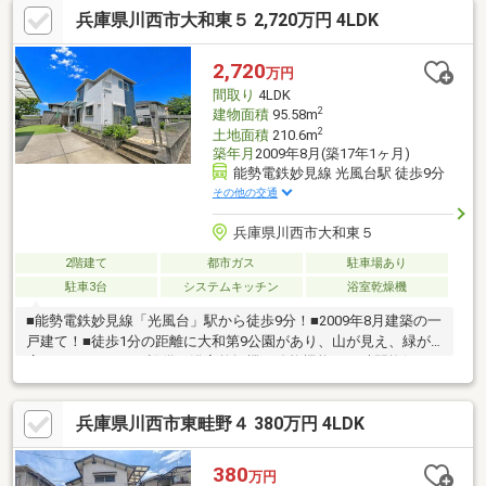
兵庫県川西市大和東５ 2,720万円 4LDK
面収納付）■8帖の洋室に3.5帖のウォークインクロゼット■健康・
快適・省エネな第１種計画換気システム「澄家」搭載（窓を開け
なくても換気されているので、室内温度環境がずっと良好）■施
2,720
万円
工会社による基礎工事や躯体工事の写真が残っていて安心感があ
間取り
4LDK
ります。
2
建物面積
95.58m
2
土地面積
210.6m
築年月
2009年8月(築17年1ヶ月)
能勢電鉄妙見線 光風台駅 徒歩9分
その他の交通
兵庫県川西市大和東５
2階建て
都市ガス
駐車場あり
駐車3台
システムキッチン
浴室乾燥機
■能勢電鉄妙見線「光風台」駅から徒歩9分！■2009年8月建築の一
戸建て！■徒歩1分の距離に大和第9公園があり、山が見え、緑が
広がっています。■設備に浴室乾燥機・追炊機能・24時間換気シ
ステム・TV付インターホンがあります。■敷地面積210.6平米、約
63.70坪と広々！■庭にはウッドデッキ付き！お子様の遊び場や家
兵庫県川西市東畦野４ 380万円 4LDK
庭菜園もできます！■リフォーム歴多数！～阪神間北摂で12店
舗、東証上場のウィルで安心取引！～ウィル不動産販売川西営業
所は、阪急「川西能勢口」駅から徒歩1分。駐車場完備、キッズス
380
万円
ペースもあるのでぜひご家族皆さまでお越しください。