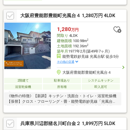
大阪府豊能郡豊能町光風台４ 1,280万円 4LDK
1,280
万円
間取り
4LDK
2
建物面積
100.98m
2
土地面積
192.36m
築年月
1977年2月(築49年7ヶ月)
能勢電鉄妙見線 光風台駅 徒歩5分
その他の交通
大阪府豊能郡豊能町光風台４
2階建て
駐車場あり
システムキッチン
浴室乾燥機
所有権
即入居可
《物件の特徴》【新調】キッチン・洗面台・トイレ・浴室乾燥機
【張替】クロス・フローリング・畳・能勢電鉄妙見線「光風台」
駅徒歩5分・前面道路幅員約6ｍと広く駐車も楽々・光風台小学
校・吉川中学校◇他社様が掲載している物件もご紹介可能◇スマ
ホユーザーの方は右下の青いボタンでお問い合わせいただければ
兵庫県川辺郡猪名川町白金２ 1,899万円 5LDK
スムーズにご案内できます◆自己資金０円でも一戸建の購入が可
能◆住宅ローンの不安な方（年収・転職歴・年齢・他の借入な