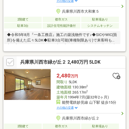
その他の交通
兵庫県川西市大和東５
2階建て
都市ガス
駐車場あり
駐車3台
設計住宅性能評価付
システムキッチン
◆令和5年8月『一条工務店』施工の築浅物件です♪◆SICやWIC(箇
所)を備えた広々5LDK◆駐車3台可能(車種制限あり)で来客時も安
心。◆ウッドデッキ付きのお庭は広々約80平米！ 人工芝で仕上
げられお庭はドッグランやお子様のお水遊びスペース、 休日に
ご友人を招いてのBBQやホームパーティーなどにもぴったり♪ ま
兵庫県川西市緑が丘２ 2,480万円 5LDK
たガーデニングスペースもございます。◆住宅機能が充実♪・長
期優良住宅（耐震等級3・断熱等級6）・全館床暖房・1620サイズ
の広々浴室・断熱・防音性に優れたトリプルガラス樹脂サッシ・
2,480
万円
家事のしやすい回遊導線・屋外収納には季節タイヤやキャンプ用
間取り
5LDK
品など収納可能
2
建物面積
130.38m
2
土地面積
265.17m
築年月
1994年7月(築32年2ヶ月)
能勢電鉄妙見線 山下駅 徒歩15分
その他の交通
兵庫県川西市緑が丘２
2階建て
都市ガス
駐車場あり