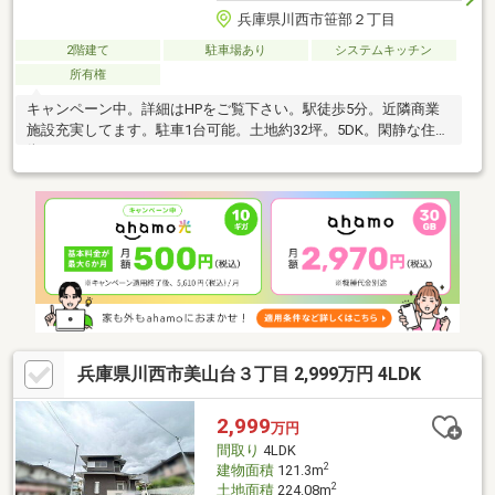
兵庫県川西市笹部２丁目
2階建て
駐車場あり
システムキッチン
所有権
キャンペーン中。詳細はHPをご覧下さい。駅徒歩5分。近隣商業
施設充実してます。駐車1台可能。土地約32坪。5DK。閑静な住宅
街です。
兵庫県川西市美山台３丁目 2,999万円 4LDK
2,999
万円
間取り
4LDK
2
建物面積
121.3m
2
土地面積
224.08m