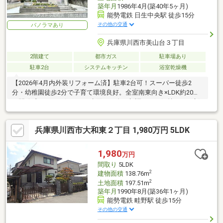
築年月
1986年4月(築40年5ヶ月)
能勢電鉄 日生中央駅 徒歩15分
その他の交通
パノラマあり
兵庫県川西市美山台３丁目
2階建て
都市ガス
駐車場あり
駐車2台
システムキッチン
浴室乾燥機
【2026年4月内外装リフォーム済】駐車2台可！スーパー徒歩2
分・幼稚園徒歩2分で子育て環境良好。全室南東向き×LDK約20帖
の開放感あふれる住まい。水回りも全て新調され、気持ちよく新
生活をスタート！
兵庫県川西市大和東２丁目 1,980万円 5LDK
1,980
万円
間取り
5LDK
2
建物面積
138.76m
2
土地面積
197.51m
築年月
1990年8月(築36年1ヶ月)
能勢電鉄 畦野駅 徒歩15分
その他の交通