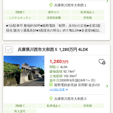
兵庫県川西市大和西１
2階建て
都市ガス
駐車場あり
システムキッチン
浴室乾燥機
所有権
■1台駐車可 敷地約50坪■能勢電鉄「畦野」歩5分の立地■全室2面
採光 陽当り通風良好■3面採光の明るい約17帖LDK■全居室6帖以上
あるゆとりある間取■収納充実！全居室・床下・廊下収納、ウォ
ークインCL、パントリー■設備充実！浴室乾燥機、食洗器など■キ
ッチン横に勝手口有 ゴミの一時置きや換気に便利■お庭付！家庭
兵庫県川西市大和西５ 1,280万円 4LDK
菜園やガーデニングなどにも◎■生活動線良好！お手洗い×2ヶ所■
風通しの良い2面バルコニー■モニタ付インターホン有■小学校、
スーパー、病院が徒歩10分圏内で生活便利お家探しは、『物件掲
1,280
万円
載数No.1』のトラストホームにお任せください！ 0120-39-3909
間取り
4LDK
2
建物面積
92.74m
2
土地面積
102.36m
築年月
2000年8月(築26年1ヶ月)
能勢電鉄妙見線 笹部駅 徒歩2分
その他の交通
兵庫県川西市大和西５
2階建て
駐車場あり
所有権
即入居可