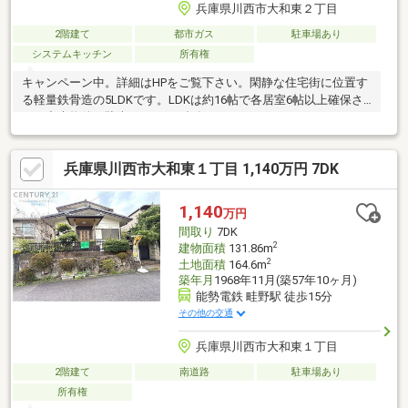
兵庫県川西市大和東２丁目
2階建て
都市ガス
駐車場あり
システムキッチン
所有権
キャンペーン中。詳細はHPをご覧下さい。閑静な住宅街に位置す
る軽量鉄骨造の5LDKです。LDKは約16帖で各居室6帖以上確保さ
れた中古物件。駐車スペース1台有り。
兵庫県川西市大和東１丁目 1,140万円 7DK
1,140
万円
間取り
7DK
2
建物面積
131.86m
2
土地面積
164.6m
築年月
1968年11月(築57年10ヶ月)
能勢電鉄 畦野駅 徒歩15分
その他の交通
兵庫県川西市大和東１丁目
2階建て
南道路
駐車場あり
所有権