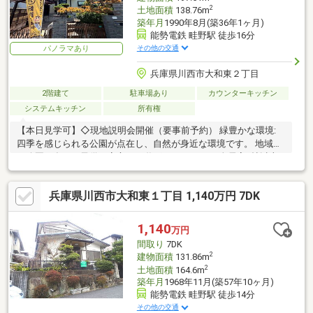
2
土地面積
138.76m
築年月
1990年8月(築36年1ヶ月)
能勢電鉄 畦野駅 徒歩16分
その他の交通
パノラマあり
兵庫県川西市大和東２丁目
2階建て
駐車場あり
カウンターキッチン
システムキッチン
所有権
【本日見学可】◇現地説明会開催（要事前予約） 緑豊かな環境:
四季を感じられる公園が点在し、自然が身近な環境です。 地域内
に公園が多く、子供を安心して遊ばせられます。 全居室6帖以上
と室内広々。
兵庫県川西市大和東１丁目 1,140万円 7DK
1,140
万円
間取り
7DK
2
建物面積
131.86m
2
土地面積
164.6m
築年月
1968年11月(築57年10ヶ月)
能勢電鉄 畦野駅 徒歩14分
その他の交通