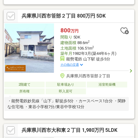
ます。
兵庫県川西市笹部２丁目 800万円 5DK
800
万円
間取り
5DK
2
建物面積
88.6m
2
土地面積
106.51m
築年月
1982年3月(築44年6ヶ月)
能勢電鉄 山下駅 徒歩5分
その他の交通
兵庫県川西市笹部２丁目
2階建て
駐車場あり
浴室乾燥機
所有権
即入居可
・能勢電鉄妙見線「山下」駅徒歩5分 ・カースペース1台分 ・閑静
な住宅地 ・東谷小学校7分/東谷中学校12分
兵庫県川西市大和東２丁目 1,980万円 5LDK