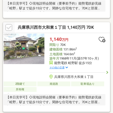
【本日見学可】◇現地説明会開催（要事前予約）能勢電鉄妙見線
「畦野」駅まで徒歩15分です。閑静な住宅地です。7DKと部屋数
多く、ご家族が多いご家庭におすすめです。
兵庫県川西市大和東１丁目 1,140万円 7DK
1,140
万円
間取り
7DK
2
建物面積
131.86m
2
土地面積
164.6m
築年月
1968年11月(築57年10ヶ月)
能勢電鉄 畦野駅 徒歩15分
その他の交通
兵庫県川西市大和東１丁目
2階建て
南道路
駐車場あり
所有権
【本日見学可】◇現地説明会開催（要事前予約）能勢電鉄妙見線
「畦野」駅まで徒歩15分です。閑静な住宅地です。7DKと部屋数
多く、ご家族が多いご家庭におすすめです。