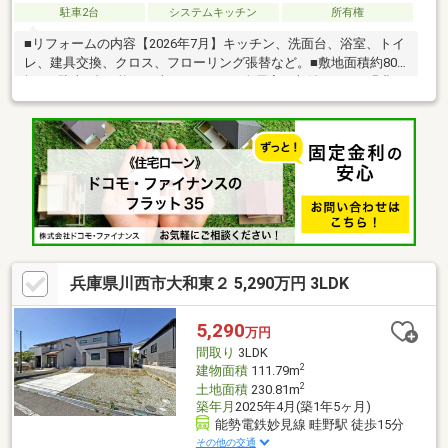
駐車2台
システムキッチン
所有権
■リフォームの内容【2026年7月】キッチン、洗面台、浴室、トイ
レ、建具交換、クロス、フローリング張替など。■敷地面積約80
坪！■駐車2台可能！（車種による）■全居室に収納あり！■緑豊か
で閑静な住宅地！■弊社の特徴について・駐車場完備。お車での
ご来場も可能です。・キッズスペースもございますので、小さな
お子様がいらっしゃるご家族もお気軽にご来場ください。【営業
日】定休日はございません。水曜日も営業しております。【営業
時間】10：00～19：00※上記時間はお電話が繋がりやすくなって
おります。・物件担当、リフォーム担当、ローン担当がチームと
なりお客様をサポートします。
兵庫県川西市大和東２ 5,290万円 3LDK
5,290
万円
間取り
3LDK
2
建物面積
111.79m
2
土地面積
230.81m
築年月
2025年4月(築1年5ヶ月)
能勢電鉄妙見線 畦野駅 徒歩15分
その他の交通