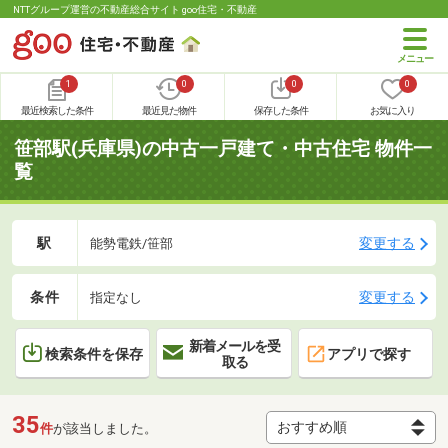
NTTグループ運営の不動産総合サイト goo住宅・不動産
1
0
0
0
最近検索した条件
最近見た物件
保存した条件
お気に入り
笹部駅(兵庫県)の中古一戸建て・中古住宅 物件一
覧
駅
変更する
能勢電鉄/笹部
条件
変更する
指定なし
新着メールを受
検索条件を保存
アプリで探す
取る
35
件
が該当しました。