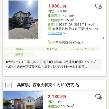
ン付きの物件で作業効率がとても良くなります。建物面積は
1,980
万円
175.29㎡となっており広々とした空間で生活することができま
間取り
4SLDK
す。
2
建物面積
142.13m
2
土地面積
232.58m
築年月
1993年10月(築32年11ヶ月)
能勢電鉄妙見線 山下駅 徒歩18分
その他の交通
兵庫県川西市緑が丘２
2階建て
都市ガス
システムキッチン
所有権
■大和ハウス工業（株）旧施工■平成5年10月建築■間取りタイプ
4LDK＋納戸■能勢電鉄戦「山下」駅 徒歩18分■土地面積
232.58m2（70.35坪）■建物面積142.13m2（42.99坪）■駐車スペ
ース2台分有り■北東角地
兵庫県川西市大和東２ 2,180万円 他
2,180
万円
間取り
他
2
建物面積
168.67m