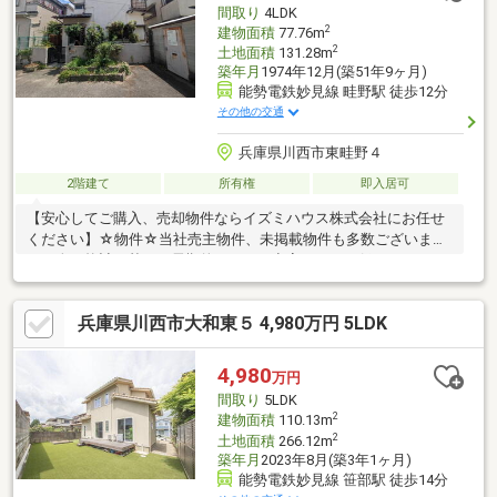
間取り
4LDK
2
建物面積
77.76m
2
土地面積
131.28m
築年月
1974年12月(築51年9ヶ月)
能勢電鉄妙見線 畦野駅 徒歩12分
その他の交通
兵庫県川西市東畦野４
2階建て
所有権
即入居可
【安心してご購入、売却物件ならイズミハウス株式会社にお任せ
ください】☆物件☆当社売主物件、未掲載物件も多数ございま
す。人口統計を基に、長期的にみても空室リスクの低いエリアに
特化しております。☆無料相談☆不動産投資をご検討されるにあ
たってお客様にどんなメリットがあるか、また、疑問点、ご不安
兵庫県川西市大和東５ 4,980万円 5LDK
点などに対し丁寧にご説明致します。さらに、ご購入時のご資金
計画、ローン、節税対策についてもご説明致します。☆アフター
ケア☆ご購入後のアフターケアも当社にお任せ下さい。不動産全
4,980
万円
般に関わるご相談も当社スタッフが分かりやすくご説明、ご対応
間取り
5LDK
致します。◇まずはお気軽にお問い合わせ下さい◇
2
建物面積
110.13m
2
土地面積
266.12m
築年月
2023年8月(築3年1ヶ月)
能勢電鉄妙見線 笹部駅 徒歩14分