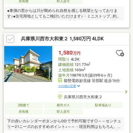
所有権
即入居可
●東側の窓からは川が眺められ自然を感じる眺望となっておりま
す♪●住宅用地としてもご検討いただけます♪・ミニストップ…約
720ｍ ・サンディ…約700ｍ・スギ薬局…約1300ｍ ・川西見野
郵便局…約670ｍ・川西市立東谷幼稚園…約600ｍ ・川西市立東
谷小学校…約540ｍ・川西市立東谷中学校…約900ｍ
兵庫県川西市大和東２ 1,580万円 4LDK
1,580
万円
間取り
4LDK
2
建物面積
131.77m
2
土地面積
165m
築年月
1987年3月(築39年6ヶ月)
能勢電鉄妙見線 笹部駅 徒歩16分
その他の交通
兵庫県川西市大和東２
2階建て
都市ガス
駐車場あり
所有権
即入居可
下の赤いカレンダーボタンから0分で予約可能です◎～～センチュ
リー21ニーズのおすすめポイント♪～～・現況利用はもちろん、
建て替え用地としてもご検討いただけます。・リフォームのご相