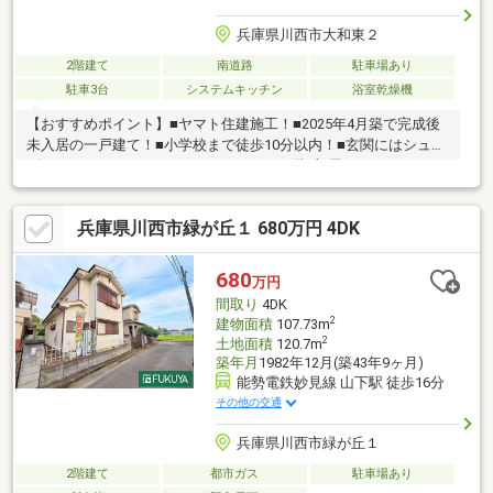
兵庫県川西市大和東２
2階建て
南道路
駐車場あり
駐車3台
システムキッチン
浴室乾燥機
【おすすめポイント】■ヤマト住建施工！■2025年4月築で完成後
未入居の一戸建て！■小学校まで徒歩10分以内！■玄関にはシュー
ズクローク、キッチンにはパントリー、2階1部屋はウォークイン
クロゼットと収納スペースが充実しております！■駐車4台可能
（車種による）で来客時も安心の広々スペース！自転車やバイク
兵庫県川西市緑が丘１ 680万円 4DK
も止めることができます。■LDK約23.4帖にタタミコーナ―もあり
ます！～阪神間北摂で12店舗、東証上場のウィルで安心取引！～
ウィル不動産販売川西営業所は、阪急「川西能勢口」駅から徒歩1
680
万円
分。駐車場完備、キッズスペースもあるのでぜひご家族皆さまで
間取り
4DK
お越しください！
2
建物面積
107.73m
2
土地面積
120.7m
築年月
1982年12月(築43年9ヶ月)
能勢電鉄妙見線 山下駅 徒歩16分
その他の交通
兵庫県川西市緑が丘１
2階建て
都市ガス
駐車場あり