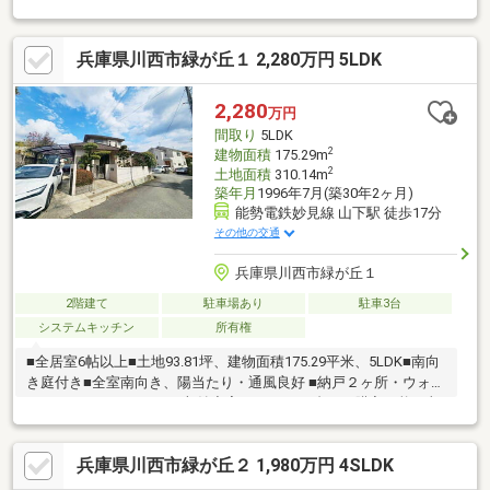
談も承っております◎・全居室収納、6帖以上でゆとりある
4LDK◇小学校が近くて安心◇●牧の台小学校まで徒歩10分○東谷
兵庫県川西市緑が丘１ 2,280万円 5LDK
中学校まで徒歩14分◇2沿線以上利用可能◇●能勢電鉄妙見線「笹
部」「畦野」まで徒歩16分◇便利な周辺環境◇○ローソンまで徒
歩分●コープこうべまで車で4分○サンドラッグまで車で4分●坂本
2,280
万円
医院(内科)まで徒歩4分
間取り
5LDK
2
建物面積
175.29m
2
土地面積
310.14m
築年月
1996年7月(築30年2ヶ月)
能勢電鉄妙見線 山下駅 徒歩17分
その他の交通
兵庫県川西市緑が丘１
2階建て
駐車場あり
駐車3台
システムキッチン
所有権
■全居室6帖以上■土地93.81坪、建物面積175.29平米、5LDK■南向
き庭付き■全室南向き、陽当たり・通風良好 ■納戸２ヶ所・ウォー
クインクローゼットなど収納充実■月々6万円台から購入可能 ■東
谷小学校徒歩12分、東谷中学校徒歩18分 ■スーパー徒歩14分、コ
ンビニ徒歩13分■生活施設が近隣にあり大変便利な立地■閑静な住
兵庫県川西市緑が丘２ 1,980万円 4SLDK
宅街駐車が4台まで可ということで、複数の世帯のご入居でも安心
して駐車できます。こちらは南向きの物件です。システムキッチ