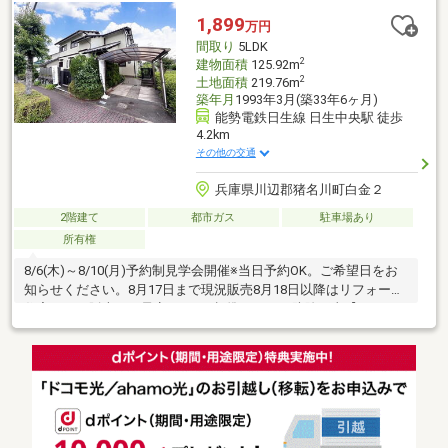
ど）◆ご自宅までのお迎え無料サービス実施中◆担当：佐藤
1,899
万円
間取り
5LDK
2
建物面積
125.92m
2
土地面積
219.76m
築年月
1993年3月(築33年6ヶ月)
能勢電鉄日生線 日生中央駅 徒歩
4.2km
その他の交通
兵庫県川辺郡猪名川町白金２
2階建て
都市ガス
駐車場あり
所有権
8/6(木)～8/10(月)予約制見学会開催※当日予約OK。ご希望日をお
知らせください。8月17日まで現況販売8月18日以降はリフォーム
住宅として販売する予定です。●標準シロアリ防除工事【おすす
めポイント】・本物件は条件により住宅ローン減税が適用されま
す。・シロアリ防除工事施工後5年間保証。・お客様に合わせたロ
ーンの組み方や金融機関をご提案。住宅ローンが初めての方でも
お気軽にご相談ください。【周辺施設】・セブン-イレブン 猪名川
パークタウン店様まで約1200ｍ（徒歩約15分）・猪名川町立白金
小学校まで約650ｍ（徒歩約9分）