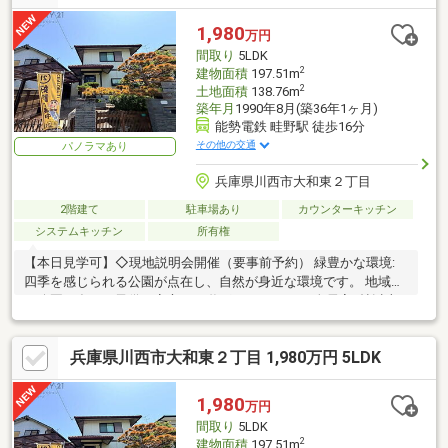
年：給湯器・キッチン・洗面所・トイレ交換●2021年5月：屋根塗
装●2021年5月：シロアリ駆除●2021年6月：レンジフード清掃
1,980
万円
●2022年2月：給湯器交換●2025年6月：配管清掃
間取り
5LDK
2
建物面積
197.51m
2
土地面積
138.76m
築年月
1990年8月(築36年1ヶ月)
能勢電鉄 畦野駅 徒歩16分
その他の交通
パノラマあり
兵庫県川西市大和東２丁目
2階建て
駐車場あり
カウンターキッチン
システムキッチン
所有権
【本日見学可】◇現地説明会開催（要事前予約） 緑豊かな環境:
四季を感じられる公園が点在し、自然が身近な環境です。 地域内
に公園が多く、子供を安心して遊ばせられます。 全居室6帖以上
と室内広々。
兵庫県川西市大和東２丁目 1,980万円 5LDK
1,980
万円
間取り
5LDK
2
建物面積
197.51m