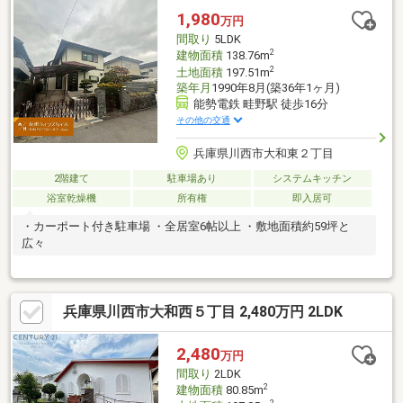
1,980
万円
間取り
5LDK
2
建物面積
138.76m
2
土地面積
197.51m
築年月
1990年8月(築36年1ヶ月)
能勢電鉄 畦野駅 徒歩16分
その他の交通
兵庫県川西市大和東２丁目
2階建て
駐車場あり
システムキッチン
浴室乾燥機
所有権
即入居可
・カーポート付き駐車場 ・全居室6帖以上 ・敷地面積約59坪と
広々
兵庫県川西市大和西５丁目 2,480万円 2LDK
2,480
万円
間取り
2LDK
2
建物面積
80.85m