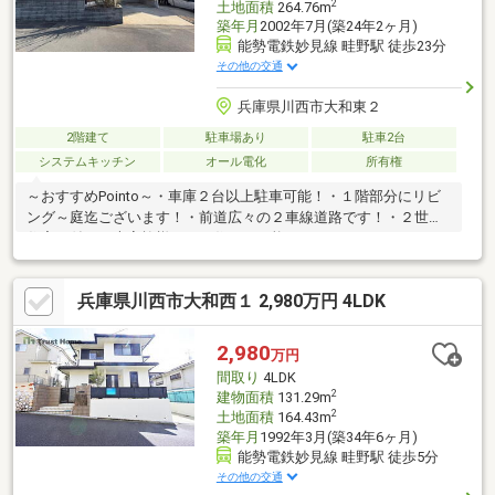
2
土地面積
264.76m
築年月
2002年7月(築24年2ヶ月)
能勢電鉄妙見線 畦野駅 徒歩23分
その他の交通
兵庫県川西市大和東２
2階建て
駐車場あり
駐車2台
システムキッチン
オール電化
所有権
～おすすめPointo～・車庫２台以上駐車可能！・１階部分にリビ
ング～庭迄ございます！・前道広々の２車線道路です！・２世帯
住宅に付き、大家族様でもお住まい可能です！
兵庫県川西市大和西１ 2,980万円 4LDK
2,980
万円
間取り
4LDK
2
建物面積
131.29m
2
土地面積
164.43m
築年月
1992年3月(築34年6ヶ月)
能勢電鉄妙見線 畦野駅 徒歩5分
その他の交通