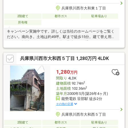
兵庫県川西市大和東１丁目
2階建て
都市ガス
駐車場あり
所有権
キャンペーン実施中です。詳しくは当社のホームページをご覧く
ださい。南向き。土地は約49坪。駅まで徒歩15分。建て替え用地
としても検討してください。解体の見積もりも賜ります。
兵庫県川西市大和西５丁目 1,280万円 4LDK
1,280
万円
間取り
4LDK
2
建物面積
92.74m
2
土地面積
102.36m
築年月
2000年5月(築26年4ヶ月)
能勢電鉄 笹部駅 徒歩2分
その他の交通
兵庫県川西市大和西５丁目
2階建て
都市ガス
駐車場あり