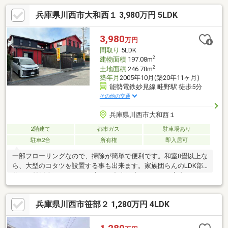
兵庫県川西市大和西１ 3,980万円 5LDK
3,980
万円
間取り
5LDK
2
建物面積
197.08m
2
土地面積
246.78m
築年月
2005年10月(築20年11ヶ月)
能勢電鉄妙見線 畦野駅 徒歩5分
その他の交通
兵庫県川西市大和西１
2階建て
都市ガス
駐車場あり
駐車2台
所有権
即入居可
一部フローリングなので、掃除が簡単で便利です。和室8畳以上な
ら、大型のコタツを設置する事も出来ます。家族団らんのLDK部
分は25帖以上のこだわりの広さ。中古戸建てながら、室内はとて
もきれいです。小さなお子さんがいる家庭はウッドデッキで日向
ぼっこもできるので楽しめます。4380万円の物件価格で経済的に
兵庫県川西市笹部２ 1,280万円 4LDK
もゆとりのある生活が可能。197.08㎡の建物面積でゆったりと暮
らすことができる物件です。