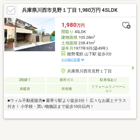
兵庫県川西市見野１丁目 1,980万円 4SLDK
1,980
万円
間取り
4SLDK
2
建物面積
105.28m
2
土地面積
238.41m
築年月
1977年9月(築49年)
能勢電鉄 山下駅 徒歩3分
その他の交通
兵庫県川西市見野１丁目
2階建て
都市ガス
駐車場あり
リフォームリノベーシ
床暖房
所有権
ョン
■ウィル不動産販売■ 最寄り駅より徒歩3分！ 広々なお庭とテラス
付き！ 小学校・買い物施設まで徒歩10分以内！