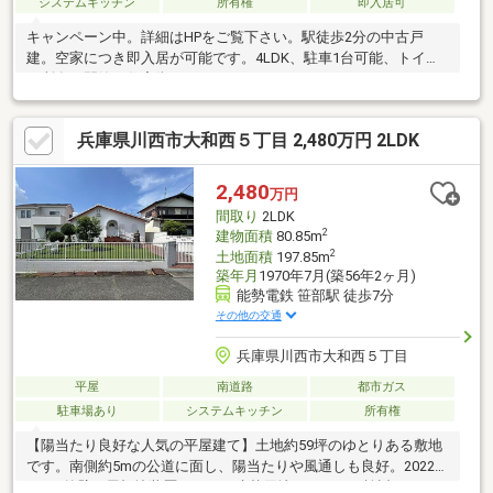
システムキッチン
所有権
即入居可
キャンペーン中。詳細はHPをご覧下さい。駅徒歩2分の中古戸
建。空家につき即入居が可能です。4LDK、駐車1台可能、トイレ2
ヶ所有、閑静な住宅街。
兵庫県川西市大和西５丁目 2,480万円 2LDK
2,480
万円
間取り
2LDK
2
建物面積
80.85m
2
土地面積
197.85m
築年月
1970年7月(築56年2ヶ月)
能勢電鉄 笹部駅 徒歩7分
その他の交通
兵庫県川西市大和西５丁目
平屋
南道路
都市ガス
駐車場あり
システムキッチン
所有権
【陽当たり良好な人気の平屋建て】土地約59坪のゆとりある敷地
です。南側約5mの公道に面し、陽当たりや風通しも良好。2022年
4月に外壁・屋根塗装歴があり、建替用地としてもご検討いただけ