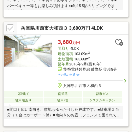
*．＋．*．*．+。・＋おすすめポイント*．＋．*．*．+。・＋■
バーベキュー等もお楽しみ頂けます♪■約15.5帖のリビングではお
友達を呼んでホームパーティーもできます♪■すぐ横になれる和室
は、みんながほっと一息つける空間♪■毎日利用しない卓上コンロ
やホットプレート等は床下収納に収納可能♪■便利とおしゃれが両
兵庫県川西市大和西３ 3,680万円 4LDK
立！システムキッチン搭載♪■環境にもママの手にも優しい食器洗
浄乾燥機付♪■浴室乾燥機付でいつも快適バスタイム♪■図書館まで
約17分の近さで、小さな頃から沢山の本を読んであげられそう♪■
3,680
万円
徒歩約15分の保育園は仕事帰りにさっと立ち寄れる♪■徒歩圏内に
間取り
4LDK
スーパーがあるので買い物に便利♪
2
建物面積
103.09m
2
土地面積
165.68m
築年月
2016年9月(築10年)
能勢電鉄妙見線 畦野駅 徒歩8分
その他の交通
兵庫県川西市大和西３
2階建て
南道路
都市ガス
駐車場あり
駐車2台
システムキッチン
■間口も広い南向き、敷地もゆったりした戸建です。■駐車場２台
分（１台はカーポート付）■南向きのお庭（フェンスで囲まれて
おり、視線をカットできています。）■外断熱の断熱性を生かし
た間取り（大きな吹き抜けやリビングイン階段）による広々開放
的な室内空間■幅2580×奥行1050のアイランドタイプキッチン（前