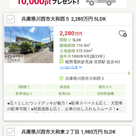
兵庫県川西市大和西５ 2,280万円 5LDK
2,280
万円
間取り
5LDK
2
建物面積
116.5m
2
土地面積
373.33m
築年月
1993年9月(築33年)
能勢電鉄妙見線 笹部駅 徒歩4分
その他の交通
兵庫県川西市大和西５
2階建て
南道路
都市ガス
駐車場あり
駐車2台
浴室乾燥機
●広々としたウッドデッキが魅力！●駐車スペースも広く、大型車
の駐車可能！●前面道路も広く、お車の出し入れもスムーズ！●閑
静な住宅街に位置し最寄り駅まで徒歩約4分の好立地！●リフォー
ム歴のある物件！●リフォーム・リノベーションで、お好みに合
わせた住まいづくりが可能！●現在空き家につき、即内覧可能！
兵庫県川西市大和東２丁目 1,980万円 5LDK
【リフォーム歴】●2010年：屋根塗装 ●2013年：外壁塗装●2015