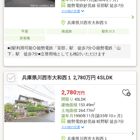
能勢電鉄妙見線 笹部駅 徒歩7分
その他の交通
兵庫県川西市大和西５
平屋
南道路
都市ガス
所有権
■2駅利用可能◇能勢電鉄「笹部」駅 徒歩7分◇能勢電鉄「山
下」駅 徒歩7分■立替用地としても検討いただけます
兵庫県川西市大和西１ 2,780万円 4SLDK
2,780
万円
間取り
4SLDK
2
建物面積
153.49m
2
土地面積
264.77m
築年月
1990年11月(築35年10ヶ月)
能勢電鉄妙見線 畦野駅 徒歩7分
その他の交通
兵庫県川西市大和西１