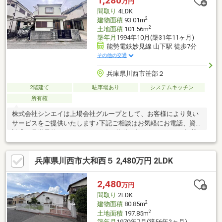
1,280
万円
間取り
4LDK
2
建物面積
93.01m
2
土地面積
101.56m
築年月
1994年10月(築31年11ヶ月)
能勢電鉄妙見線 山下駅 徒歩7分
その他の交通
兵庫県川西市笹部２
2階建て
駐車場あり
システムキッチン
所有権
株式会社シンエイは上場会社グループとして、お客様により良い
サービスをご提供いたします♪下記ご相談はお気軽にお電話、資料
請求、見学予約をクリック♪●一緒に物件を探してほしい！●掲載
物件が気になる！●他掲載の物件をまとめて内覧したい！●諸費用
がいくらかかる？●住宅ローンって？●住み替えの場合は？●購
兵庫県川西市大和西５ 2,480万円 2LDK
入・売却の流れは？●税金って必要？●リフォームについて●アフ
ターサービスについてなど、あらゆる悩みを解決いたします♪
2,480
万円
間取り
2LDK
2
建物面積
80.85m
2
土地面積
197.85m
築年月
1970年7月(築56年2ヶ月)