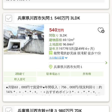
兵庫県川西市矢問１ 540万円 3LDK
540
万円
間取り
3LDK
2
建物面積
69.12m
2
土地面積
96.84m
築年月
1977年5月(築49年4ヶ月)
能勢電鉄妙見線 鼓滝駅 徒歩11分
その他の交通
兵庫県川西市矢問１
2階建て
駐車場あり
所有権
即入居可
●月額63，000円で賃貸中●年間収入：756，000円/現況利回り：約
14％ *．＋．*．*．+。・＋おすすめポイント*．＋．*．*．+。・
＋■浴室に窓があるので清潔感のある浴室環境■シャンプーや手洗
い洗濯などをスムーズに行うことができるシャワー付き洗面化粧
台■冬場でもひやっとしない温水洗浄便座採用■来客者を確認でき
兵庫県川西市鼓が滝３ 980万円 7DK
るＴＶモニタ付インターホン■徒歩圏内にスーパーがあるので買