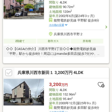
間取り
4LDK
ださい。
2
建物面積
90.72m
2
土地面積
120m
築年月
2002年6月(築24年3ヶ月)
能勢電鉄妙見線 平野駅 徒歩8分
その他の交通
兵庫県川西市平野２
2階建て
都市ガス
所有権
◇◇【CASAの仲介】 川西市平野2丁目◇◇◆能勢電鉄妙見線
「平野」駅から徒歩8分！周辺にはmandai多田店(徒歩7分)や、ロ
ーソン川西平野二丁目店(徒歩3分)がございます。お買い物施設が
充実しており、生活に便利な立地となっております。◆多田東小
学校へは徒歩13分、多田中学校へは徒歩10分の距離となっており
兵庫県川西市新田１ 3,200万円 4LDK
ます。お子さまの通学もしやすく、送り出される保護者の方にと
っても安心の環境です。お客様の条件などをしっかりとおうかが
いさせていただき、お家探しのパートナーとしてサポートさせて
3,200
万円
いただきます♪
間取り
4LDK
2
建物面積
152.96m
2
土地面積
95.4m
築年月
2000年12月(築25年9ヶ月)
能勢電鉄妙見線 多田駅 徒歩8分