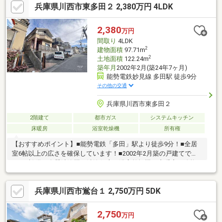
兵庫県川西市東多田２ 2,380万円 4LDK
2,380
万円
間取り
4LDK
2
建物面積
97.71m
2
土地面積
122.24m
築年月
2002年2月(築24年7ヶ月)
能勢電鉄妙見線 多田駅 徒歩9分
その他の交通
兵庫県川西市東多田２
2階建て
都市ガス
システムキッチン
床暖房
浴室乾燥機
所有権
【おすすめポイント】■能勢電鉄「多田」駅より徒歩9分！■全居
室6帖以上の広さを確保しています！■2002年2月築の戸建てで
す。■設備に食器洗浄機・洗浄便座・浴室乾燥機・床暖房・追炊
機能があります！■道路からの高低差があり目線が気になりませ
ん！～阪神間北摂で12店舗、東証上場のウィルで安心取引！～ウ
兵庫県川西市鴬台１ 2,750万円 5DK
ィル不動産販売川西営業所は、阪急「川西能勢口」駅から徒歩1
分。駐車場完備、キッズスペースもあるのでぜひご家族皆さまで
お越しください。リフォームや住宅ローンのご相談もワンストッ
2,750
万円
プで可能！まずはお気軽にお電話ください！