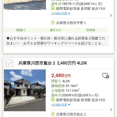
築年月
1987年11月(築38年10ヶ月)
能勢電鉄妙見線 多田駅 徒歩13分
その他の交通
兵庫県川西市平野１
2階建て
都市ガス
所有権
◆おすすめポイント・耐久性・耐火性に優れる鉄骨造２階建ての
住まい！・お子さま部屋やワーキングスペースを設けることもで
きる「５ＬＤＫ」の間取り。・三方向に開口部がある開放的なＬ
ＤＫ空間。・全居室収納付き！２階に納戸があり、住空間を広く
使うことができます。・キッチン、浴室、納戸に窓があり自然換
兵庫県川西市鴬台２ 2,480万円 4LDK
気がスムーズ◎・各階トイレ付きです。◆アクセス・能勢電鉄妙
見線「多田」駅まで徒歩１３分・能勢電鉄妙見線「平野」駅まで
徒歩１４分◆周辺施設・川西市立多田東小学校まで１０２０ｍ
2,480
万円
（徒歩１３分）・ローソン川西平野２丁目店まで６８０ｍ（徒歩
間取り
4LDK
９分）・万代多田店まで１０６０ｍ（徒歩１４分）
2
建物面積
93.16m
2
土地面積
121.24m
築年月
2000年6月(築26年3ヶ月)
能勢電鉄妙見線 鼓滝駅 徒歩13分
その他の交通
兵庫県川西市鴬台２