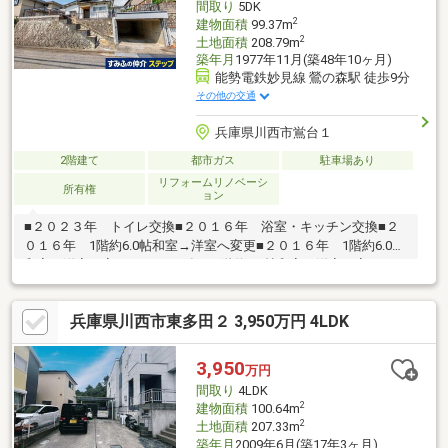
間取り
5DK
2
建物面積
99.37m
2
土地面積
208.79m
築年月
1977年11月(築48年10ヶ月)
能勢電鉄妙見線 鶯の森駅 徒歩9分
その他の交通
兵庫県川西市鴬台１
2階建て
都市ガス
駐車場あり
リフォームリノベーシ
所有権
ョン
■２０２３年 トイレ交換■２０１６年 浴室・キッチン交換■２
０１６年 1階約6.0帖和室→洋室へ変更■２０１６年 1階約6.0帖
和室→洋室へ変更■２０１６年 1階約7.5帖和室→洋室へ変更■２
０１６年 クロス全室張替え■静かで落ち着いた住環境■低層住宅
中心のため、眺望良好■室内・設備ともに清掃済のため、快適に
兵庫県川西市東多田２ 3,950万円 4LDK
新生活をスタートしていただけます！
3,950
万円
間取り
4LDK
2
建物面積
100.64m
2
土地面積
207.33m
築年月
2009年6月(築17年3ヶ月)