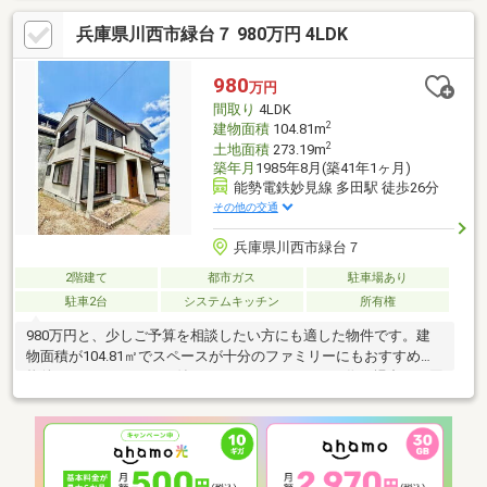
す)
兵庫県川西市緑台７ 980万円 4LDK
980
万円
間取り
4LDK
2
建物面積
104.81m
2
土地面積
273.19m
築年月
1985年8月(築41年1ヶ月)
能勢電鉄妙見線 多田駅 徒歩26分
その他の交通
兵庫県川西市緑台７
2階建て
都市ガス
駐車場あり
駐車2台
システムキッチン
所有権
980万円と、少しご予算を相談したい方にも適した物件です。建
物面積が104.81㎡でスペースが十分のファミリーにもおすすめの
物件です。3口コンロが付いているので、たくさん作る場合でも同
時に料理を進められます。広々とした15帖以上のLDKで家族とゆ
ったり過ごせます。スーパーが近いので、買い物に時間をかけず
に済みますよ。システムキッチン付きの物件です。ここでご紹介
している物件は、南東向きです。