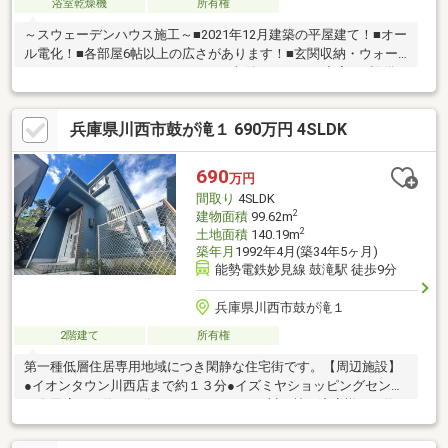
浴室乾燥機
所有権
～スウェーデンハウス施工～■2021年12月建築の平屋建て！■オー
ル電化！■各部屋6帖以上の広さがあります！■玄関収納・ウォー
クインクロゼット・ パントリーと収納スペースが充実！■設備
にIHクッキングヒーター・洗浄 便座・追炊機能等■室内、大変綺
麗に使用されています！■周辺は閑静な住宅街です！～阪神間北
兵庫県川西市鼓が滝１ 690万円 4SLDK
摂で12店舗、東証上場のウィルで安心取引！～ウィル不動産販売
川西営業所は、阪急「川西能勢口」駅から徒歩1分。駐車場完備、
キッズスペースもあるのでぜひご家族皆さまでお越しください。
690
万円
間取り
4SLDK
2
建物面積
99.62m
2
土地面積
140.19m
築年月
1992年4月(築34年5ヶ月)
能勢電鉄妙見線 鼓滝駅 徒歩9分
兵庫県川西市鼓が滝１
2階建て
所有権
第一種低層住居専用地域につき閑静な住宅街です。【周辺施設】
●イオンタウン川西店まで約１３分●イズミヤショッピングセンタ
ー多田店まで約１７分●ファミリーマート川西鼓が滝店様まで約
１０分●百合が丘第２公園まで約５分