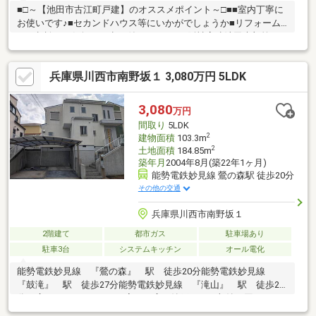
■□～【池田市古江町戸建】のオススメポイント～□■■室内丁寧に
お使いです♪■セカンドハウス等にいかがでしょうか■リフォーム
のご相談もお気軽にお申し付けください■阪神高速池田木部第一IC
まで約1.3km 車で約4分■高速道路インターも近い為、大阪市内
から等のアクセス良好■２階建て■近隣に山、川があり自然が多い
兵庫県川西市南野坂１ 3,080万円 5LDK
環境です※再建築不可となります。
3,080
万円
間取り
5LDK
2
建物面積
103.3m
2
土地面積
184.85m
築年月
2004年8月(築22年1ヶ月)
能勢電鉄妙見線 鶯の森駅 徒歩20分
その他の交通
兵庫県川西市南野坂１
2階建て
都市ガス
駐車場あり
駐車3台
システムキッチン
オール電化
能勢電鉄妙見線 『鶯の森』 駅 徒歩20分能勢電鉄妙見線
『鼓滝』 駅 徒歩27分能勢電鉄妙見線 『滝山』 駅 徒歩25
分・広々103.3㎡の5LDKの家！・広い納戸があり収納に困らない
家・太陽光発電付住宅・オール電化使用の家(ガスも使用できま