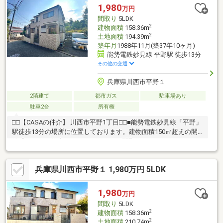
1,980
万円
間取り
5LDK
2
建物面積
158.36m
2
土地面積
194.39m
築年月
1988年11月(築37年10ヶ月)
能勢電鉄妙見線 平野駅 徒歩13分
その他の交通
兵庫県川西市平野１
2階建て
都市ガス
駐車場あり
駐車2台
所有権
□□【CASAの仲介】 川西市平野1丁目□□■能勢電鉄妙見線「平野」
駅徒歩13分の場所に位置しております。建物面積150㎡超えの開
放感あふれる住宅となっております。間取りは5LDK＋Ｓとなって
おり、ゆとりのある室内や吹き抜けが特徴です。■バルコニーと
LDKは南向きにつき陽当たり良好♪窓からの光が心地よい空間とな
兵庫県川西市平野１ 1,980万円 5LDK
っております。全居室6帖以上の広さが確保されており、お客様そ
れぞれの生活に合わせた使い方が可能です。■川西市立多田小学
校まで徒歩9分の距離となっております。お子さまの通学もしやす
1,980
万円
く、送り出されるご家族の方にとっても安心できる立地です。
間取り
5LDK
2
建物面積
158.36m
2
土地面積
210.74m