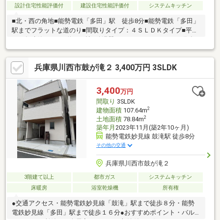
設計住宅性能評価付
建設住宅性能評価付
システムキッチン
■北・西の角地■能勢電鉄「多田」駅 徒歩8分■能勢電鉄「多田」
駅までフラットな道のり■間取りタイプ：４ＳＬＤＫタイプ■平成
２６年建築■ＬＤＫ約17.7帖■給湯器はエネファームです■万代多
田店 約490m（徒歩6分）
兵庫県川西市鼓が滝２ 3,400万円 3SLDK
3,400
万円
間取り
3SLDK
2
建物面積
107.64m
2
土地面積
78.84m
築年月
2023年11月(築2年10ヶ月)
能勢電鉄妙見線 鼓滝駅 徒歩8分
その他の交通
兵庫県川西市鼓が滝２
3階建て以上
都市ガス
システムキッチン
床暖房
浴室乾燥機
所有権
●交通アクセス・能勢電鉄妙見線「鼓滝」駅まで徒歩８分・能勢
電鉄妙見線「多田」駅まで徒歩１６分●おすすめポイント・バル