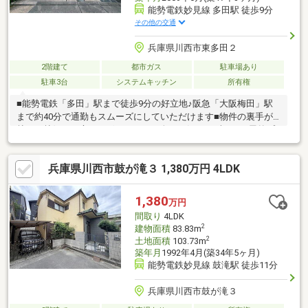
能勢電鉄妙見線 多田駅 徒歩9分
その他の交通
兵庫県川西市東多田２
2階建て
都市ガス
駐車場あり
駐車3台
システムキッチン
所有権
■能勢電鉄「多田」駅まで徒歩9分の好立地♪阪急「大阪梅田」駅
まで約40分で通勤もスムーズにしていただけます■物件の裏手が
林で、林側にお庭がございますので人目を気にせずBBQや屋外プ
ールをお楽しみいただけます■駅まで平坦かつ駅周辺に商業施設
が２つございますので、お買い物も便利にしていただける人気の
兵庫県川西市鼓が滝３ 1,380万円 4LDK
高いエリア【設備】■キッチンから洗面室への導線◎■1階の部屋
とLDKをつなげることで22.8畳のLDKに♪■ワイドバルコニーは人
目に付かない林側◎■各洋室6畳以上でお子様のお部屋も広々
1,380
万円
♪【周辺環境】■イズミヤ 徒歩9分■イオン 徒歩10分■病院 徒
間取り
4LDK
歩10分■小学校 徒歩8分
2
建物面積
83.83m
2
土地面積
103.73m
築年月
1992年4月(築34年5ヶ月)
能勢電鉄妙見線 鼓滝駅 徒歩11分
兵庫県川西市鼓が滝３