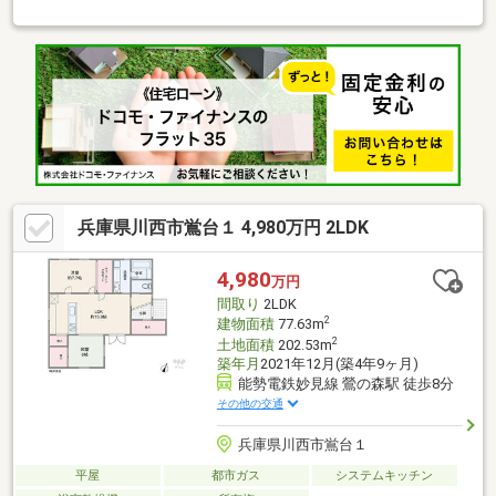
コニー３ヶ所付き、全居室＋ＬＤＫに収納付きの住まい。・ＬＤ
Ｋと水回り設備が２階に配置され、生活動線スムーズな間取
り。・会話が弾む対面式キッチン。食器洗乾燥機、勝手口付きで
す。・床暖房、浴室暖房換気乾燥機、ＴＶモニター付きインター
ホンなどが搭載されています。・１階に広さ５．４３帖の納戸あ
り。●周辺環境・ファミリーマート川西鼓が滝店まで９０ｍ（徒
歩２分）・イオンタウン川西まで７１０ｍ（徒歩９分）・イズミ
ヤショッピングセンター多田店まで１０４０ｍ（徒歩１３分）
兵庫県川西市鴬台１ 4,980万円 2LDK
4,980
万円
間取り
2LDK
2
建物面積
77.63m
2
土地面積
202.53m
築年月
2021年12月(築4年9ヶ月)
能勢電鉄妙見線 鶯の森駅 徒歩8分
その他の交通
兵庫県川西市鴬台１
平屋
都市ガス
システムキッチン