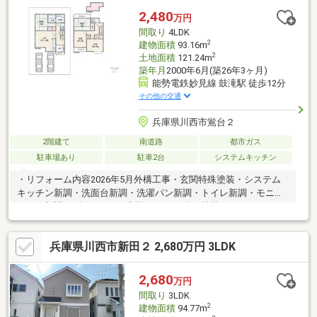
が可能です。◇ウォークインクローゼットつきご家族の衣類や季
2,480
万円
節のものをたっぷり収納していただけます。また、奥行きがござ
間取り
4LDK
いますので書斎にもご使用いただけます！
2
建物面積
93.16m
2
土地面積
121.24m
築年月
2000年6月(築26年3ヶ月)
能勢電鉄妙見線 鼓滝駅 徒歩12分
その他の交通
兵庫県川西市鴬台２
2階建て
南道路
都市ガス
駐車場あり
駐車2台
システムキッチン
・リフォーム内容2026年5月外構工事・玄関特殊塗装・システム
キッチン新調・洗面台新調・洗濯パン新調・トイレ新調・モニタ
ーホン新調・ダウンライト新設・クロス全て貼替・フロアタイル
貼替・CF貼替・室内一部塗装・網戸一部貼替・畳表替・襖貼替・
障子貼替・洗い工事一式。・全居室2面採光！・廊下収納や屋根裏
兵庫県川西市新田２ 2,680万円 3LDK
収納あり！・落ち着いた住宅街！・徒歩圏内に買い物施設あり！
■平日のお住まい探しがお得！弊社では、平日にご内覧・契約・
決済など、平日にお住まい探しをされるお客様にお得なサービス
2,680
万円
をご用意しています。■お仕事で忙しい方も安心！定休日なし、
間取り
3LDK
午前10時から午後7時まで営業。
2
建物面積
94.77m