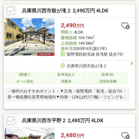
兵庫県川西市鼓が滝２ 2,490万円 4LDK
2,490
万円
間取り
4LDK
2
建物面積
104.74m
2
土地面積
149.58m
築年月
2005年9月(築21年)
能勢電鉄妙見線 鼓滝駅 徒歩7分
兵庫県川西市鼓が滝２
2階建て
駐車場あり
駐車3台
オール電化
床暖房
浴室乾燥機
－物件のおすすめポイント－▼立地・能勢電鉄「鼓滝」徒歩7分・
第一種低層住居専用地域内▼特徴・LDKは約17.5帖・リビングを
見渡せる対面式キッチン、食洗機付・屋根裏収納・2箇所のWIC
有・浴室は1坪以上のサイズ・雨の日の洗濯に重宝する浴室乾燥
機・足元から暖まる床暖房・南西向きバルコニー仕様▼周辺環
兵庫県川西市平野２ 2,480万円 4LDK
境・イオンタウン川西 徒歩9分(約720m)※宅地造成及び特定盛土等
規制法:許可の対象となる工事を行う場合、着手前に必ず川西市長
の許可が必要■ ご希望の住まい探しをお手伝いします
2,480
万円
━━━━━・・・物件の詳細・ご相談はお気軽にお問い合わせく