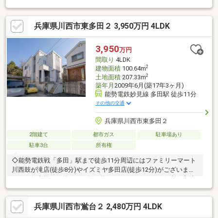
学校 徒歩9分■株式会社あんしん不動産【0120-213-577】まで、
365日お時間を問わず、お気軽にお問合せ下さい。地域密着☆彡
兵庫県川西市東多田２ 3,950万円 4LDK
秘密厳守☆彡
3,950
万円
間取り
4LDK
2
建物面積
100.64m
2
土地面積
207.33m
築年月
2009年6月(築17年3ヶ月)
能勢電鉄妙見線 多田駅 徒歩11分
その他の交通
兵庫県川西市東多田２
2階建て
都市ガス
駐車場あり
駐車3台
所有権
◇能勢電鉄戦「多田」駅まで徒歩11分周辺にはファミリーマート
川西鼓が滝店(徒歩8分)やイズミヤ多田店(徒歩12分)がございま
す。お仕事帰りや休日のお買い物もアクセスしやすく便利な立地
となっております。◇南向きの庭・バルコニーにつき陽当たり良
好1日を通して陽当たりが良いため、お洗濯ものもよく乾きます。
兵庫県川西市鴬台２ 2,480万円 4LDK
また1階には庭、2階にはバルコニーがございますのでガーデニン
グやペットの遊び場などライフスタイルに合わせて様々な使い方