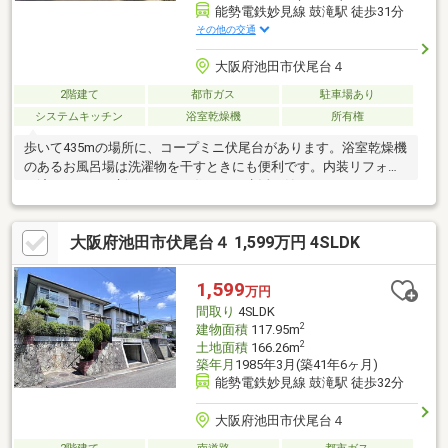
能勢電鉄妙見線 鼓滝駅 徒歩31分
その他の交通
大阪府池田市伏尾台４
2階建て
都市ガス
駐車場あり
システムキッチン
浴室乾燥機
所有権
歩いて435mの場所に、コープミニ伏尾台があります。浴室乾燥機
のあるお風呂場は洗濯物を干すときにも便利です。内装リフォー
ム済みなので、新しくなった住まいで生活を始めることができま
す。4SLDK物件のサービスルームは使い勝手も良く魅力的です。
南向きの物件をお探しの方、コチラよりご覧ください。建物面積
大阪府池田市伏尾台４ 1,599万円 4SLDK
119.24㎡でご家族と過ごすのにも問題のない広さです。新婚さん
の新しい暮らしを応援します。
1,599
万円
間取り
4SLDK
2
建物面積
117.95m
2
土地面積
166.26m
築年月
1985年3月(築41年6ヶ月)
能勢電鉄妙見線 鼓滝駅 徒歩32分
大阪府池田市伏尾台４