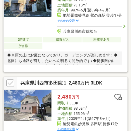
2
土地面積
73.15m
築年月
1987年5月(築39年4ヶ月)
能勢電鉄妙見線 鶯の森駅 徒歩17分
その他の交通
兵庫県川西市錦松台
2階建て
都市ガス
駐車場あり
所有権
◆車庫の上はお庭になっており、ガーデニングが楽しめます！◆
北側にも通路が有り、たいへん明るく開放的です♪◆徒歩圏内に
スーパー・コンビニも有り生活便利な立地です♪■□■周辺環境■□■
ミニストップ 川西西多田店まで徒歩６分キリン堂 川西西店まで徒
歩７分ライフォート鶯が丘店まで徒歩８分サンディ 川西西多田店
兵庫県川西市多田院１ 2,480万円 3LDK
まで徒歩８分◇明峰小学校まで徒歩１０分◇明峰中学校まで徒歩
１１分◆◇◆今すぐご覧になられたい方◆◇◆【電話で問い合わ
せ】をタップしてください！！ ■□アルバイト等、ローン審査が心
2,480
万円
配な方も、まずはご相談下さい！□■
間取り
3LDK
2
建物面積
98.53m
2
土地面積
155.96m
築年月
2009年1月(築17年8ヶ月)
能勢電鉄妙見線 多田駅 徒歩17分
その他の交通