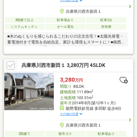
その他の交通
兵庫県川西市新田１
3階建て以上
駐車場あり
駐車2台
システムキッチン
オール電化
所有権
■木のぬくもりを感じられるこだわりの注文住宅！■太陽光発電・
蓄電池付きで電気を自給自足、家計も環境もスマートに！■南西
角地で日当たり・風通し良好！■万代多田店 徒歩4分■吹抜・天
窓付きで自然光が差し込む明るい室内！■3階北側洋室は間仕切り
可能！■駐車スペース2台（車種による）可能！■LDKの掘りごた
兵庫県川西市新田１ 3,280万円 4SLDK
つで家族団らんの時間に！■収納スペースたっぷり！■2・3階にバ
ルコニーがあり、洗濯物を干すことができます！お子様の遊び場
や家庭菜園にも活用できます！■多田小学校 徒歩9分でお子様の
3,280
万円
通学も安心！
間取り
4SLDK
2
建物面積
111.89m
2
土地面積
103.51m
築年月
2014年8月(築12年1ヶ月)
能勢電鉄妙見線 多田駅 徒歩8分
その他の交通
兵庫県川西市新田１
2階建て
都市ガス
駐車場あり