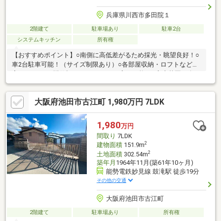
兵庫県川西市多田院１
2階建て
駐車場あり
駐車2台
システムキッチン
所有権
【おすすめポイント】○南側に高低差がるため採光・眺望良好！○
車2台駐車可能！（サイズ制限あり）○各部屋収納・ロフトなど充
実した3LDK 間仕切りをして4LDKに変更可能！○家庭菜園を楽し
める庭スペースあり！○小中学校まで徒歩10分圏内！ 子育てが
しやすい住環境です！○幹線道路へのアクセルも良好！・多田小
大阪府池田市古江町 1,980万円 7LDK
学校・・・徒歩3分（240ｍ）・多田中学校・・・徒歩6分（480
ｍ）・イズミヤ多田店・・・徒歩19分（1520ｍ）・万代多田
店・・・徒歩13分（1040ｍ）・医療法人晋真会 ベリタス病
1,980
万円
院・・・徒歩10分（750ｍ）リフォームや住宅ローンのご相談も
間取り
7LDK
ワンストップで可能！
2
建物面積
151.9m
2
土地面積
302.54m
築年月
1964年11月(築61年10ヶ月)
能勢電鉄妙見線 鼓滝駅 徒歩19分
その他の交通
大阪府池田市古江町
2階建て
駐車場あり
所有権