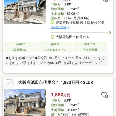
間取り
4SLDK
2
建物面積
119.24m
2
土地面積
185.08m
築年月
1988年9月(築38年)
能勢電鉄妙見線 鼓滝駅 徒歩30分
その他の交通
大阪府池田市伏尾台４
2階建て
南道路
都市ガス
駐車場あり
システムキッチン
浴室乾燥機
■おすすめポイント■◎令和8年2月リフォーム済みですので、すぐ
にお住まい頂けます。◎土地55.98坪でお庭もありガーデニングや
家庭菜園などが楽しめます。◎LDK17帖以上、南向きで住戸内全
体が明るく開放的です。◎トヨタホーム施工■リフォーム内容■外
壁塗装、ベランダ塗装、玄関特殊塗装、間取り変更工事、洗い工
大阪府池田市伏尾台４ 1,880万円 4SLDK
事一式【新調】キッチン、キッチンパネル、ユニットバス、洗面
台、洗濯パン、トイレ、給湯器、モニターホン、ポスト、【張
替】クロス全部、フロアタイル、ＣＦ、網戸、畳表替、襖、障
1,880
万円
子、
間取り
4SLDK
2
建物面積
119.24m
2
土地面積
185.08m
築年月
1988年9月(築38年)