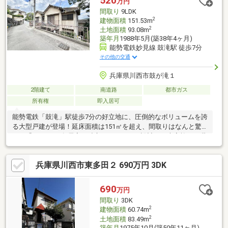
520
万円
フォームや住宅ローンのご相談もワンストップで可能！まずはお
間取り
9LDK
気軽にお電話ください！
2
建物面積
151.53m
2
土地面積
93.08m
築年月
1988年5月(築38年4ヶ月)
能勢電鉄妙見線 鼓滝駅 徒歩7分
その他の交通
兵庫県川西市鼓が滝１
2階建て
南道路
都市ガス
所有権
即入居可
能勢電鉄「鼓滝」駅徒歩7分の好立地に、圧倒的なボリュームを誇
る大型戸建が登場！延床面積は151㎡を超え、間取りはなんと驚
きの「9LDK」。各居室が独立したゆとりの設計で、大家族や二世
帯住宅をお探しの方に最適です。また、部屋数の多さと駅チカの
利便性を活かし、シェアハウスや社宅、賃貸用の収益物件として
兵庫県川西市東多田２ 690万円 3DK
も高いポテンシャルを秘めています。カースペースに関しては、
隣地に駐車場（※要別途契約）があるためお車をお持ちの方も安
心。一般の実需ファミリー層から不動産投資家様まで、幅広い用
690
万円
途でぜひご検討ください！
間取り
3DK
2
建物面積
60.74m
2
土地面積
83.49m
築年月
1975年10月(築50年11ヶ月)