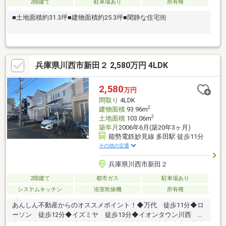
2階建て
駐車場あり
所有権
■土地面積約31.3坪■建物面積約25.3坪■閑静な住宅街
兵庫県川西市新田２ 2,580万円 4LDK
2,580
万円
間取り
4LDK
2
建物面積
93.96m
2
土地面積
103.06m
築年月
2006年6月(築20年3ヶ月)
能勢電鉄妙見線 多田駅 徒歩11分
その他の交通
兵庫県川西市新田２
2階建て
都市ガス
駐車場あり
システムキッチン
浴室乾燥機
所有権
あんしん不動産からのオススメポイント！◆万代 徒歩11分◆ロ
ーソン 徒歩12分◆イズミヤ 徒歩13分◆イオンタウン川西 徒
歩18分◆ベリタス病院 徒歩3分◆多田小学校 徒歩4分◆多田中