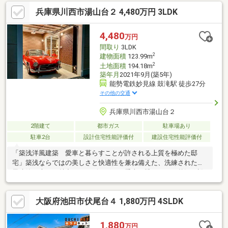
す。
兵庫県川西市湯山台２ 4,480万円 3LDK
4,480
万円
間取り
3LDK
2
建物面積
123.99m
2
土地面積
194.18m
築年月
2021年9月(築5年)
能勢電鉄妙見線 鼓滝駅 徒歩27分
その他の交通
兵庫県川西市湯山台２
2階建て
都市ガス
駐車場あり
駐車2台
設計住宅性能評価付
建設住宅性能評価付
「築浅洋風建築 愛車と暮らすことが許される上質を極めた邸
宅」築浅ならではの美しさと快適性を兼ね備えた、洗練された洋
風建築・大きな魅力は、リビングから愛車を眺められる贅沢な設
計。ガレージと居住空間が緩やかにつながり、まるでショールー
ムのような特別感を日常で味わえます。室内は明るく開放感があ
大阪府池田市伏尾台４ 1,880万円 4SLDK
り、デザイン性と機能性を両立。大切なお車とともに暮らすライ
フスタイルを叶えたい方に、ぜひ一度ご覧いただきたい一邸で
す。
1,880
万円