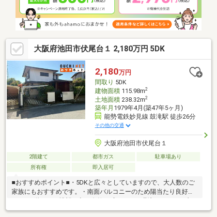
大阪府池田市伏尾台１ 2,180万円 5DK
2,180
万円
間取り
5DK
2
建物面積
115.98m
2
土地面積
238.32m
築年月
1979年4月(築47年5ヶ月)
能勢電鉄妙見線 鼓滝駅 徒歩26分
その他の交通
大阪府池田市伏尾台１
2階建て
都市ガス
駐車場あり
所有権
即入居可
■おすすめポイント■・5DKと広々としていますので、大人数のご
家族にもおすすめです。・南面バルコニーのため陽当たり良好で
す。・2階からの眺望が良く自然を感じられる環境です。・お庭は
水栓付きですのでガーデニングや家庭菜園のお手入れに役立ちま