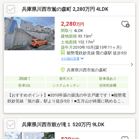
兵庫県川西市鴬の森町 2,280万円 4LDK
2,280
万円
間取り
4LDK
2
建物面積
93.15m
2
土地面積
152.17m
築年月
2010年10月(築15年11ヶ月)
能勢電鉄妙見線 鶯の森駅 徒歩5分
その他の交通
兵庫県川西市鴬の森町
2階建て
都市ガス
駐車場あり
駐車2台
システムキッチン
浴室乾燥機
【おすすめポイント】■2010年築の築浅の中古戸建です！■能勢電
鉄妙見線「鴬の森」駅より徒歩5分！■五月山が綺麗に眺めること
ができます！■駐車2台可能（車種による）！■程よいサイズのお
庭付き！■バルコニーは奥行があり、洗濯物が干しやすいです！
ウィル不動産販売川西営業所は、阪急「川西能勢口」駅から徒歩1
兵庫県川西市鼓が滝１ 520万円 9LDK
分。駐車場完備、キッズスペースもあるのでぜひご家族皆さまで
お越しください。掲載物件以外にも阪神北摂間で約1万件からご紹
介！一緒にあなたにとってベストなお住まいを探しましょう。リ