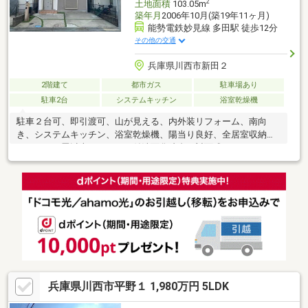
2
土地面積
103.05m
築年月
2006年10月(築19年11ヶ月)
能勢電鉄妙見線 多田駅 徒歩12分
その他の交通
兵庫県川西市新田２
2階建て
都市ガス
駐車場あり
駐車2台
システムキッチン
浴室乾燥機
駐車２台可、即引渡可、山が見える、内外装リフォーム、南向
き、システムキッチン、浴室乾燥機、陽当り良好、全居室収納、
ＬＤＫ１５畳以上、シャワー付洗面化粧台、対面式キッチン、ト
イレ２ヶ所、２階建、温水洗浄便座、南庭、浴室に窓、緑豊かな
住宅地、全居室フローリング、ウォークインクローゼット、都市
ガス、平坦地、区画整理地内、食器洗乾燥機
兵庫県川西市平野１ 1,980万円 5LDK