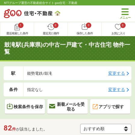
NTTグループ運営の不動産総合サイト goo住宅・不動産
1
0
0
0
最近検索した条件
最近見た物件
保存した条件
お気に入り
鼓滝駅(兵庫県)の中古一戸建て・中古住宅 物件一
覧
駅
変更する
能勢電鉄/鼓滝
条件
変更する
指定なし
新着メールを受
検索条件を保存
アプリで探す
取る
82
件
が該当しました。