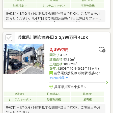
2階建て
南道路
都市ガス
駐車場あり
システムキッチン
浴室乾燥機
8/6(木)～8/10(月)予約制見学会開催※当日予約OK。ご希望日をお
知らせください。8月17日まで現況販売8月18日以降はリフォーム
住宅として販売する予定です。【リフォーム内容】シロアリ工防
除工事、クリーニング【おすすめポイント】・シロアリ防除工事
施工後5年間保証。・お客様に合わせたローンの組み方や金融機関
兵庫県川西市東多田２ 2,399万円 4LDK
をご提案。住宅ローンが初めての方でもお気軽にご相談くださ
い。【周辺施設】・池田市立ほそごう学園まで約350ｍ（徒歩約5
分）・ローソン ハッピーローソンタウン 池田伏尾台店様まで約
2,399
万円
400ｍ（徒歩5分）
間取り
4LDK
2
建物面積
93.35m
2
土地面積
102.02m
築年月
2003年10月(築22年11ヶ月)
能勢電鉄妙見線 鼓滝駅 徒歩5分
その他の交通
兵庫県川西市東多田２
2階建て
駐車場あり
駐車2台
システムキッチン
浴室乾燥機
所有権
8/6(木)～8/10(月)予約制見学会開催※当日予約OK。ご希望日をお
知らせください。