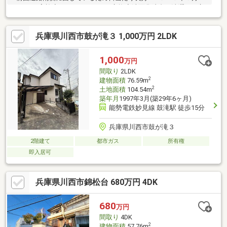
フォーム実施◇システムキッチン交換◇洗面化粧台、洗濯パン交
換◇トイレ器具一式交換◇クロス全て貼替◇畳表替・襖貼替・障
子貼替
兵庫県川西市鼓が滝３ 1,000万円 2LDK
1,000
万円
間取り
2LDK
2
建物面積
76.59m
2
土地面積
104.54m
築年月
1997年3月(築29年6ヶ月)
能勢電鉄妙見線 鼓滝駅 徒歩15分
兵庫県川西市鼓が滝３
2階建て
都市ガス
所有権
即入居可
兵庫県川西市錦松台 680万円 4DK
680
万円
間取り
4DK
2
建物面積
57.76m