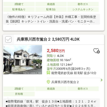
2階建て
南道路
都市ガス
駐車場あり
駐車2台
システムキッチン
《物件の特徴》☆リフォーム内容【外装】外構工事・玄関特殊塗
装【新調】キッチン・トイレ・洗面台・洗濯パン・モニターホン
【貼替】クロス・フロアタイル・CF・網戸・畳・襖・障子【その
他】洗い工事一式等・全居室6帖以上・屋根裏収納付き・明峰小学
校・明峰中学校◇他社様が掲載している物件もご紹介可能スマホ
兵庫県川西市鴬台２ 2,580万円 4LDK
ユーザーの方は右下の青いボタンでお問い合わせいただければス
ムーズにご案内させていただけます◆自己資金０円でも一戸建の
購入が可能です◆住宅ローンの不安な方（年収・転職歴・年齢・
2,580
万円
他の借入など）◆近隣の一戸建もまとめて内覧可能です◆ご自宅
間取り
4LDK
までのお迎え無料サービス実施中
2
建物面積
93.16m
2
土地面積
121.24m
築年月
2000年6月(築26年3ヶ月)
能勢電鉄妙見線 鼓滝駅 徒歩13分
兵庫県川西市鴬台２
2階建て
南道路
都市ガス
所有権
■能勢電鉄線「鼓滝」駅 徒歩１３分■土地面積：１２１．２４㎡
■前面道路南側に面しているため日当たり良好■２０２６年５月リ