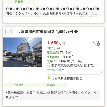
所有権
◇◆◇◆◇◆◇◆◇◆◇◆◇◆◇◆◇◆◇◆◇◆◇◆◇◆◇◆◇■
間取り５ＤＫです。ゆとりのある間取り■駅徒歩７分の立地、生
活便利万代多田店まで約200ｍ（徒歩約3分）ローソン川西平野2
丁目店まで約600ｍ（徒歩約8分）アイン川西多田店まで約700ｍ
（徒歩約9分）
兵庫県川西市東多田２ 1,650万円 4K
1,650
万円
間取り
4K
2
建物面積
71.19m
2
土地面積
103.49m
築年月
1988年9月(築38年)
能勢電鉄妙見線 鼓滝駅 徒歩7分
その他の交通
兵庫県川西市東多田２
2階建て
所有権
■第一種低層住居専用地域につき閑静な住宅街■間取りタイプ：４
Ｋタイプ