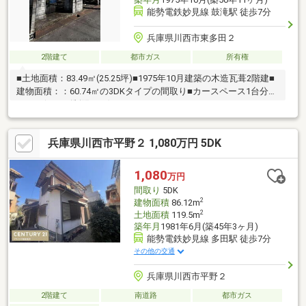
能勢電鉄妙見線 鼓滝駅 徒歩7分
兵庫県川西市東多田２
2階建て
都市ガス
所有権
■土地面積：83.49㎡(25.25坪)■1975年10月建築の木造瓦葺2階建■
建物面積：：60.74㎡の3DKタイプの間取り■カースペース1台分あ
ります(サイズ制限あり)■ライフインフォメーション・イオンタウ
ン川西…徒歩10分（約760ｍ）・イズミヤ多田店…徒歩11分（約
840ｍ）・ファミリーマート川西鼓が滝店…徒歩3分（約230ｍ）・
兵庫県川西市平野２ 1,080万円 5DK
川西東多田郵便局…徒歩３分（約190ｍ）・多田保育所…徒歩10分
（約760ｍ）・多田東小学校…徒歩12分（約940ｍ）・多田中学
校…徒歩32分（約2520ｍ）・ベリタス病院…徒歩20分（約1560
1,080
万円
ｍ）
間取り
5DK
2
建物面積
86.12m
2
土地面積
119.5m
築年月
1981年6月(築45年3ヶ月)
能勢電鉄妙見線 多田駅 徒歩7分
その他の交通
兵庫県川西市平野２
2階建て
南道路
都市ガス