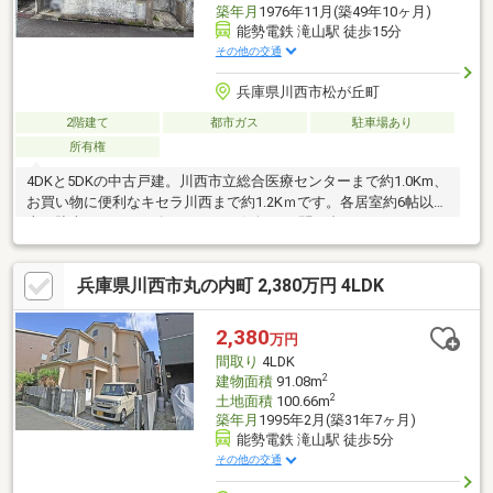
築年月
1976年11月(築49年10ヶ月)
能勢電鉄 滝山駅 徒歩15分
その他の交通
兵庫県川西市松が丘町
2階建て
都市ガス
駐車場あり
所有権
4DKと5DKの中古戸建。川西市立総合医療センターまで約1.0Km、
お買い物に便利なキセラ川西まで約1.2Kｍです。各居室約6帖以
上。駐車スペースが有ります。お気軽にお問い合わせください
兵庫県川西市丸の内町 2,380万円 4LDK
2,380
万円
間取り
4LDK
2
建物面積
91.08m
2
土地面積
100.66m
築年月
1995年2月(築31年7ヶ月)
能勢電鉄 滝山駅 徒歩5分
その他の交通