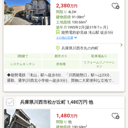
2,380
万円
間取り
4LDK
2
建物面積
91.08m
2
土地面積
100.66m
築年月
1995年2月(築31年7ヶ月)
能勢電鉄妙見線 滝山駅 徒歩5分
その他の交通
兵庫県川西市丸の内町
2階建て
都市ガス
駐車場あり
リフォームリノベーシ
システムキッチン
所有権
ョン
◆能勢電鉄「滝山」駅へ徒歩5分、「川西能勢口」駅へは23分、
通勤、通学(川西北小学校へ徒歩3分)、買物に大変便利な立地で
す。「オアシスタウンキセラ川西」へは徒歩14分♪◆1995年2月建
築、駐車場サイズ 横幅2.8ｍ 奥行4.7ｍ◆東側が行き止まりのた
め、車両の往来がなく、とても静かな住環境♪◆室内はフルリフ
兵庫県川西市松が丘町 1,480万円 他
ォーム前提となります。新築用地としてもご検討くださいませ
♪【リフォーム履歴】・2024年…システムキッチン新調「ピタット
ハウス池田店」では、リフォーム＆リノベーションのご相談も大
1,480
万円
歓迎で承ります♪
間取り
他
2
建物面積
190.68m