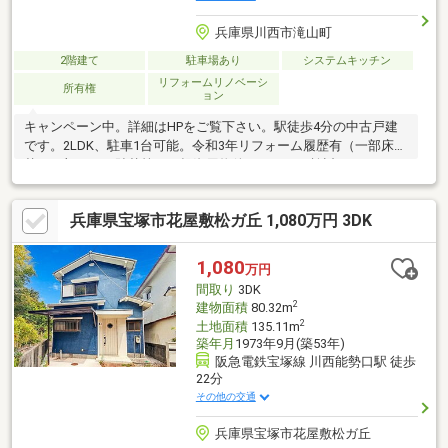
兵庫県川西市滝山町
2階建て
駐車場あり
システムキッチン
リフォームリノベーシ
所有権
ョン
キャンペーン中。詳細はHPをご覧下さい。駅徒歩4分の中古戸建
です。2LDK、駐車1台可能。令和3年リフォーム履歴有（一部床貼
替、一部クロス貼替等）。投資用物件としてもご検討いただけま
す。
兵庫県宝塚市花屋敷松ガ丘 1,080万円 3DK
1,080
万円
間取り
3DK
2
建物面積
80.32m
2
土地面積
135.11m
築年月
1973年9月(築53年)
阪急電鉄宝塚線 川西能勢口駅 徒歩
22分
その他の交通
兵庫県宝塚市花屋敷松ガ丘