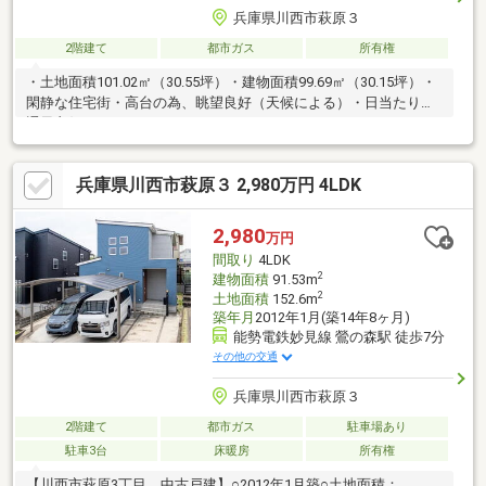
兵庫県川西市萩原３
2階建て
都市ガス
所有権
・土地面積101.02㎡（30.55坪）・建物面積99.69㎡（30.15坪）・
閑静な住宅街・高台の為、眺望良好（天候による）・日当たり、
通風良好
兵庫県川西市萩原３ 2,980万円 4LDK
2,980
万円
間取り
4LDK
2
建物面積
91.53m
2
土地面積
152.6m
築年月
2012年1月(築14年8ヶ月)
能勢電鉄妙見線 鶯の森駅 徒歩7分
その他の交通
兵庫県川西市萩原３
2階建て
都市ガス
駐車場あり
駐車3台
床暖房
所有権
【川西市萩原3丁目 中古戸建】○2012年1月築○土地面積：