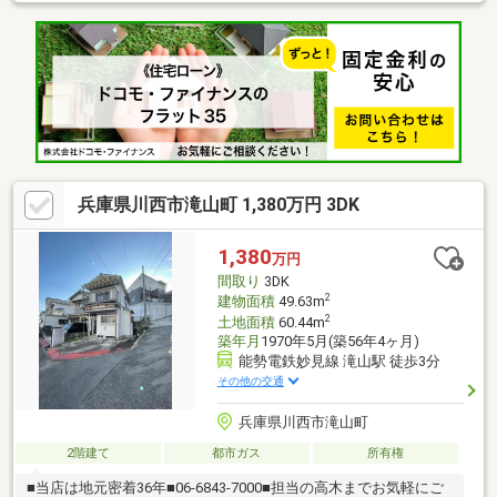
兵庫県川西市滝山町 1,380万円 3DK
1,380
万円
間取り
3DK
2
建物面積
49.63m
2
土地面積
60.44m
築年月
1970年5月(築56年4ヶ月)
能勢電鉄妙見線 滝山駅 徒歩3分
その他の交通
兵庫県川西市滝山町
2階建て
都市ガス
所有権
■当店は地元密着36年■06-6843-7000■担当の高木までお気軽にご