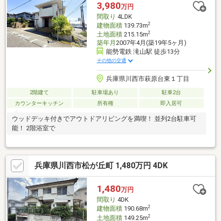
3,980
万円
間取り
4LDK
2
建物面積
139.73m
2
土地面積
215.15m
築年月
2007年4月(築19年5ヶ月)
能勢電鉄 滝山駅 徒歩13分
その他の交通
兵庫県川西市萩原台東１丁目
2階建て
駐車場あり
駐車2台
カウンターキッチン
所有権
即入居可
ウッドデッキ付きでアウトドアリビングを満喫！ 並列2台駐車可
能！ 2階浴室で
兵庫県川西市松が丘町 1,480万円 4DK
1,480
万円
間取り
4DK
2
建物面積
190.68m
2
土地面積
149.25m