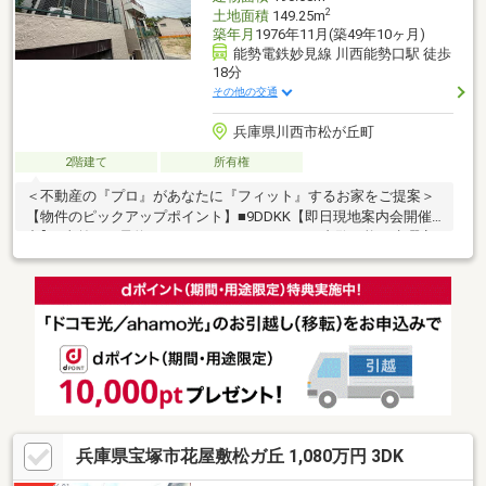
2
土地面積
149.25m
築年月
1976年11月(築49年10ヶ月)
能勢電鉄妙見線 川西能勢口駅 徒歩
18分
その他の交通
兵庫県川西市松が丘町
2階建て
所有権
＜不動産の『プロ』があなたに『フィット』するお家をご提案＞
【物件のピックアップポイント】■9DDKK【即日現地案内会開催
中】※事前にご予約ください10：00～18：00ご内覧可能（水曜定
休）≪ご案内方法≫次のご案内方法からご指定下さい。◆現地集
合◆駅から送迎◆ご自宅から送迎◆ご来店ご指定いただきました
内容でお伺い致します。・時間があまり無いのだけど、、、・こ
の物件の中だけ見たい。・条件に近い物件をたくさん紹介して欲
しい。・住宅ローンが不安、、、などなど、、、お気軽にお申し
付けください。
兵庫県宝塚市花屋敷松ガ丘 1,080万円 3DK