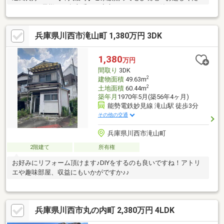
さい。■お子様のお留守番にも安心なＴＶモニター付インターホ
ン■いぐさの香る和室でリラックスした毎日を■のびのびスローラ
イフを叶える、閑静な住宅地■子供部屋にも嬉しい収納スペース
兵庫県川西市滝山町 1,380万円 3DK
多数あり！■駐車場スペースもあります。コープミニ萩原台まで
徒歩１２分です。☆ご希望のお時間にご案内できます☆お問合せ
先は 078-882-3300 までお気軽にご連絡下さい。◆～◇～◆～
1,380
万円
◇～◆～◇～◆～◇～◆～◇～◆
間取り
3DK
2
建物面積
49.63m
2
土地面積
60.44m
築年月
1970年5月(築56年4ヶ月)
能勢電鉄妙見線 滝山駅 徒歩3分
その他の交通
兵庫県川西市滝山町
2階建て
所有権
お好みにリフォーム頂けます♪DIYをするのも良いですね！アトリ
エや趣味部屋、収益にもいかがですか♪♪
兵庫県川西市丸の内町 2,380万円 4LDK