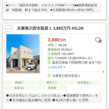
■□━━「池田市木部町」のオススメPOINT━━□■■能勢電鉄妙見
線「絹延橋」駅まで徒歩10分。■土地面積208.26㎡(約62.99坪)。■
小さなお子様やご高齢の方も暮らしやすい平屋造り。■続き間設
計の和室が5部屋備わっています。 ■和室4部屋は押入付き。 寝
具のほか、衣類なども収納できます。■洋室は2面採光&約8.0帖の
兵庫県川西市萩原１ 3,880万円 4SLDK
広さ。 独立性が高く、ワークスペース兼主寝室としても◎■家
庭菜園やガーデニングを楽しめる庭付き。■事務所兼住宅や教
室、アトリエなどとしても使えます。■周辺環境・ジャパン池田
3,880
万円
木部店 徒歩2分(約110m)・ファミリーマート池田木部町店 徒
間取り
4SLDK
歩9分(約650m)
2
建物面積
95.02m
2
土地面積
102.69m
築年月
2006年1月(築20年8ヶ月)
阪急宝塚線 川西能勢口駅 徒歩15分
その他の交通
兵庫県川西市萩原１
2階建て
都市ガス
駐車場あり
駐車2台
所有権
◆注文住宅ならではのこだわりの住まい◆収納豊富で室内スッキ
リ◆生活施設が徒歩圏内に充実♪◆4LDKの落ち着いた空間