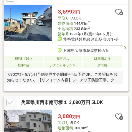
は床暖房、浴室には浴室乾燥機付き◆土地間口広々約１５ｍ、ほ
ぼ正方形な整形地、建物2階からは眺望あり◆建物築年数は古い
3,599
万円
ですが、外装内装共に要所要所手を加えており大変丁寧にお住ま
間取り
5SLDK
いです◆暫くお住まいになり、今後の新築建替え用地として
2
建物面積
144.91m
2
土地面積
233.84m
築年月
1991年1月(築35年8ヶ月)
能勢電鉄妙見線 滝山駅 徒歩17分
兵庫県宝塚市花屋敷松ガ丘
3階建て以上
都市ガス
駐車場あり
駐車3台
システムキッチン
所有権
7/30(木)～8/3(月)予約制見学会開催※当日予約OK。ご希望日をお
知らせください。【リフォーム内容】シロアリ工防除工事、クリ
ーニング、雨漏り点検、設備点検駐車場拡張、外壁屋根塗装シス
テムキッチン交換、ユニットバス交換、トイレ交換、洗面化粧台
交換間取変更、床材上張り、クロス張替え、畳表替え、障子・襖
兵庫県川西市南野坂１ 3,080万円 5LDK
張替え給湯器交換、インターホン設置、火災警報器設置、照明器
具交換【おすすめポイント】・本物件は条件により住宅ローン減
税が適用されます。・雨漏り、構造上主要な部分の欠陥や・腐
3,080
万円
食、給排水管の故障や漏水についてお引渡しより２年間保証。
間取り
5LDK
2
建物面積
103.3m