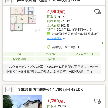
兵庫県川西市鴬台１ 4,980万円 2LDK
全室壁紙張替 ◇全室窓枠交換 ◇全室巾木交換 ◇全サッシ廻
りシール打ち直し ◇全室コンセント、スイッチプレート交換
◇ダウンライト・ブラケットライト交換、ダクトレール新設 ◇
4,980
万円
モニター本交換 ◇換気扇交換（トイレ・洗面室） ◇給湯器交
間取り
2LDK
換 ◇メッシュフェンス新設
2
建物面積
77.63m
2
土地面積
202.53m
築年月
2021年12月(築4年9ヶ月)
能勢電鉄妙見線 鶯の森駅 徒歩8分
その他の交通
兵庫県川西市鴬台１
平屋
都市ガス
システムキッチン
浴室乾燥機
所有権
～スウェーデンハウス施工～■2021年12月建築の平屋建て！■オー
ル電化！■各部屋6帖以上の広さがあります！■玄関収納・ウォー
クインクロゼット・ パントリーと収納スペースが充実！■設備
にIHクッキングヒーター・洗浄 便座・追炊機能等■室内、大変綺
麗に使用されています！■周辺は閑静な住宅街です！～阪神間北
兵庫県川西市錦松台 1,780万円 4SLDK
摂で12店舗、東証上場のウィルで安心取引！～ウィル不動産販売
川西営業所は、阪急「川西能勢口」駅から徒歩1分。駐車場完備、
キッズスペースもあるのでぜひご家族皆さまでお越しください。
1,780
万円
間取り
4SLDK