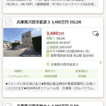
152.60.㎡（46.16坪）○建物面積：91.53㎡○カースペース3台分有
（カーポート２台＋駐車スペース１台）○全居室に収納有〇閑静
な住宅街
兵庫県川西市萩原３ 3,480万円 3SLDK
3,480
万円
間取り
3SLDK
2
建物面積
95.87m
2
土地面積
200.01m
築年月
1998年1月(築28年8ヶ月)
能勢電鉄妙見線 滝山駅 徒歩8分
兵庫県川西市萩原３
2階建て
都市ガス
駐車場あり
システムキッチン
浴室乾燥機
所有権
■リビングに吹き抜けあり■東側お庭はBBQや家庭菜園等にお使い
いただけます■2026年6月リフォーム済 ◇屋根（ガルバリウム鋼
板）葺き替え ◇外壁塗装 ◇システムキッチン交換 ◇ユニッ
トバス交換 ◇トイレ器具一式交換 ◇トイレ手洗い交換 ◇洗
面化粧台交換 ◇洗濯パン新設 ◇全室フロアタイル上張り ◇