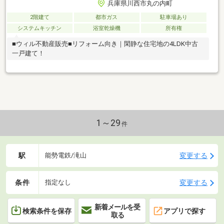
兵庫県川西市丸の内町
2階建て
都市ガス
駐車場あり
システムキッチン
浴室乾燥機
所有権
■ウィル不動産販売■リフォーム向き｜閑静な住宅地の4LDK中古
一戸建て！
1～29
件
駅
変更する
能勢電鉄/滝山
条件
変更する
指定なし
新着メールを受
検索条件を保存
アプリで探す
取る