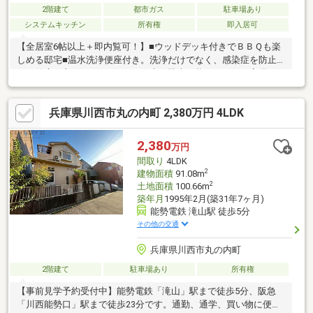
2階建て
都市ガス
駐車場あり
システムキッチン
所有権
即入居可
【全居室6帖以上＋即内覧可！】■ウッドデッキ付きでＢＢＱも楽
しめる邸宅■温水洗浄便座付き。洗浄だけでなく、感染症を防止
して健康を守ります■ハイルーフ車も駐車可能なスペース完備
兵庫県川西市丸の内町 2,380万円 4LDK
2,380
万円
間取り
4LDK
2
建物面積
91.08m
2
土地面積
100.66m
築年月
1995年2月(築31年7ヶ月)
能勢電鉄 滝山駅 徒歩5分
その他の交通
兵庫県川西市丸の内町
2階建て
駐車場あり
所有権
【事前見学予約受付中】能勢電鉄「滝山」駅まで徒歩5分、阪急
「川西能勢口」駅まで徒歩23分です。通勤、通学、買い物に便利