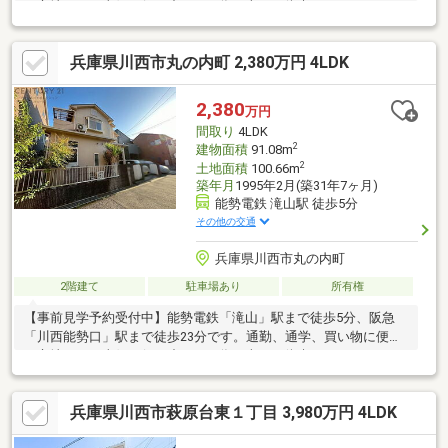
な立地です。東側が行き止まりの為、車両の往来がなく、とても
静かな住環境です。
兵庫県川西市丸の内町 2,380万円 4LDK
2,380
万円
間取り
4LDK
2
建物面積
91.08m
2
土地面積
100.66m
築年月
1995年2月(築31年7ヶ月)
能勢電鉄 滝山駅 徒歩5分
その他の交通
兵庫県川西市丸の内町
2階建て
駐車場あり
所有権
【事前見学予約受付中】能勢電鉄「滝山」駅まで徒歩5分、阪急
「川西能勢口」駅まで徒歩23分です。通勤、通学、買い物に便利
な立地です。東側が行き止まりの為、車両の往来がなく、とても
静かな住環境です。
兵庫県川西市萩原台東１丁目 3,980万円 4LDK