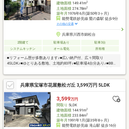
2
建物面積
149.41m
2
土地面積
274.78m
築年月
1976年6月(築50年3ヶ月)
能勢電鉄妙見線 鶯の森駅 徒歩9分
その他の交通
兵庫県川西市錦松台
2階建て
駐車場あり
駐車3台
システムキッチン
オール電化
所有権
■リフォーム歴が多数あります♪■広い納戸付、広々間取り
4SLDK♪■ゆとりある敷地、土地約83坪♪■駐車場4台分あり♪■BBQ
やガーデニングを楽しめるお庭♪■南向きで日当たり良好♪■室内、
外壁等リフォーム履歴あり♪■LDK広々20帖♪■室内丁寧にお使いで
す♪
兵庫県宝塚市花屋敷松ガ丘 3,599万円 5LDK
3,599
万円
間取り
5LDK
2
建物面積
144.91m
2
土地面積
233.84m
築年月
1991年1月(築35年8ヶ月)
能勢電鉄妙見線 滝山駅 徒歩16分