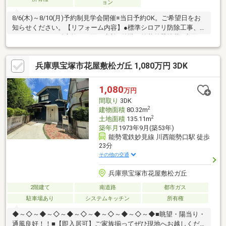
ョン
8/6(木)～8/10(月)予約制見学会開催※当日予約OK。ご希望日をお
知らせください。【リフォーム内容】●標準シロアリ防除工事、
クリーニング、鍵交換、雨漏り点検●外構・外装外壁塗装●水回り
システムキッチン交換、ユニットバス交換、トイレ交換、洗面化
粧台交換●内装間取変更、室内ドア（一部）交換、床材上張り、
兵庫県宝塚市花屋敷松ガ丘 1,080万円 3DK
クロス張替え、畳表替え、障子・襖張替え●その他設備給湯器交
換、インターホン設置、火災警報器設置、照明器具交換【おすす
めポイント】・本物件は条件により住宅ローン減税が適用されま
1,080
万円
す。・雨漏り、構造上主要な部分の欠陥や・腐食、給排水管の故
間取り
3DK
障や漏水についてお引渡
2
建物面積
80.32m
2
土地面積
135.11m
築年月
1973年9月(築53年)
能勢電鉄妙見線 川西能勢口駅 徒歩
23分
その他の交通
兵庫県宝塚市花屋敷松ガ丘
2階建て
南道路
都市ガス
駐車場あり
システムキッチン
所有権
◆～◇～◆～◇～◆～◇～◆～◇～◆～◇～◆■眺望・陽当り・
通風良好！！■【即入居可】ご家族揃ってぜひ現地へお越しくだ