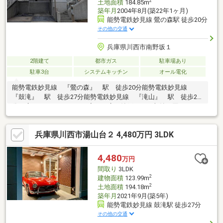
2
土地面積
184.85m
築年月
2004年8月(築22年1ヶ月)
能勢電鉄妙見線 鶯の森駅 徒歩20分
その他の交通
兵庫県川西市南野坂１
2階建て
都市ガス
駐車場あり
駐車3台
システムキッチン
オール電化
能勢電鉄妙見線 『鶯の森』 駅 徒歩20分能勢電鉄妙見線
『鼓滝』 駅 徒歩27分能勢電鉄妙見線 『滝山』 駅 徒歩25
分・広々103.3㎡の5LDKの家！・広い納戸があり収納に困らない
家・太陽光発電付住宅・オール電化使用の家(ガスも使用できま
す)
兵庫県川西市湯山台２ 4,480万円 3LDK
4,480
万円
間取り
3LDK
2
建物面積
123.99m
2
土地面積
194.18m
築年月
2021年9月(築5年)
能勢電鉄妙見線 鼓滝駅 徒歩27分
その他の交通