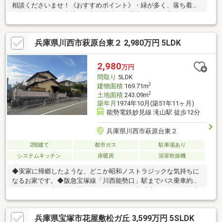
相談くださいませ！《おすすめポイント》・緑が多く、落ち着い
た街並みです！・建替えや収益物件にも最適です！・室内をお好
みにリフォームいかがでしょうか？
兵庫県川西市萩原台東２ 2,980万円 5LDK
2,980
万円
間取り
5LDK
2
建物面積
169.71m
2
土地面積
243.09m
築年月
1974年10月(築51年11ヶ月)
能勢電鉄妙見線 滝山駅 徒歩12分
兵庫県川西市萩原台東２
2階建て
都市ガス
駐車場あり
システムキッチン
床暖房
浴室乾燥機
◆実家に帰郷したような、どこか昭和ノストラジックな気持ちに
なるお家です。◆阪急宝塚線「川西能勢口」駅までバス乗車約１
３分、バスは本数多く駅までストレスなし◆延床５１．３３坪◆
各部屋広々ゆとりの５LDK＋収納庫付き！建物は全て本間サイズ
にて一回り大きなお家です◆室内設備（キッチン、トイレ、浴室
兵庫県宝塚市花屋敷松ガ丘 3,599万円 5SLDK
等）入れ替え、廊下や室内はフローリング張替え◆1階8畳和室に