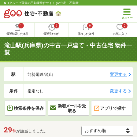
NTTグループ運営の不動産総合サイト goo住宅・不動産
1
0
0
0
最近検索した条件
最近見た物件
保存した条件
お気に入り
滝山駅(兵庫県)の中古一戸建て・中古住宅 物件一
覧
駅
変更する
能勢電鉄/滝山
条件
変更する
指定なし
新着メールを受
検索条件を保存
アプリで探す
取る
29
件
が該当しました。