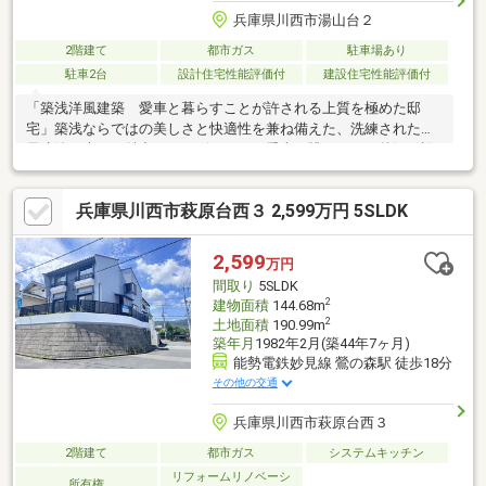
兵庫県川西市湯山台２
2階建て
都市ガス
駐車場あり
駐車2台
設計住宅性能評価付
建設住宅性能評価付
「築浅洋風建築 愛車と暮らすことが許される上質を極めた邸
宅」築浅ならではの美しさと快適性を兼ね備えた、洗練された洋
風建築・大きな魅力は、リビングから愛車を眺められる贅沢な設
計。ガレージと居住空間が緩やかにつながり、まるでショールー
ムのような特別感を日常で味わえます。室内は明るく開放感があ
兵庫県川西市萩原台西３ 2,599万円 5SLDK
り、デザイン性と機能性を両立。大切なお車とともに暮らすライ
フスタイルを叶えたい方に、ぜひ一度ご覧いただきたい一邸で
す。
2,599
万円
間取り
5SLDK
2
建物面積
144.68m
2
土地面積
190.99m
築年月
1982年2月(築44年7ヶ月)
能勢電鉄妙見線 鶯の森駅 徒歩18分
その他の交通
兵庫県川西市萩原台西３
2階建て
都市ガス
システムキッチン
リフォームリノベーシ
所有権