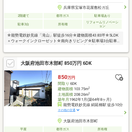
兵庫県宝塚市花屋敷松ガ丘
2階建て
都市ガス
駐車場あり
リフォームリノベーシ
駐車3台
所有権
ョン
☆能勢電鉄妙見線「滝山」駅徒歩16分☆建物面積43.83坪☆5LDK
＋ウォークインクローゼット☆南向きリビング☆駐車場3台駐車
可能（車種による）☆2026年8月リフォーム完成予定 ◎システ
ムキッチン・ユニットバス・トイレ・洗面化粧台交換 ◎外壁・
屋根塗装、シロアリ防除工事 ◎全室床材上張り、全室クロス張
大阪府池田市木部町 850万円 6DK
替、畳表替、障子襖張替え ◎火災警報器新設、インターホン新
設
850
万円
間取り
6DK
2
建物面積
103.75m
2
土地面積
208.26m
築年月
1962年1月(築64年8ヶ月)
能勢電鉄妙見線 絹延橋駅 徒歩10分
その他の交通
大阪府池田市木部町
平屋
都市ガス
所有権