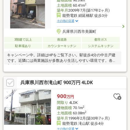
建物面積
96.39m
2
土地面積
60.41m
築年月
2009年7月(築17年2ヶ月)
能勢電鉄 絹延橋駅 徒歩3分
その他の交通
兵庫県川西市美園町
3階建て以上
南道路
都市ガス
駐車場あり
カウンターキッチン
システムキッチン
キャンペーン中。詳細はHPをご覧下さい。駅徒歩4分の中古戸建
です。近隣には商業施設が多数あり生活しやすい環境です。各居
室6帖以上の3LDKの物件。南向き、駐車1台可能です。
兵庫県川西市滝山町 900万円 4LDK
900
万円
間取り
4LDK
2
建物面積
70.1m
2
土地面積
63.08m
築年月
1996年2月(築30年7ヶ月)
能勢電鉄 滝山駅 徒歩4分
その他の交通