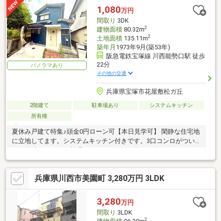
1,080
万円
間取り
3DK
2
建物面積
80.32m
2
土地面積
135.11m
築年月
1973年9月(築53年)
阪急電鉄宝塚線 川西能勢口駅 徒歩
22分
パノラマあり
その他の交通
兵庫県宝塚市花屋敷松ガ丘
2階建て
駐車場あり
システムキッチン
所有権
夏休み戸建て特集♪頭金0円ローン可【本日見学可】 閑静な住宅地
に立地してます。システムキッチン付きです。3口コンロがついて
いて同時にたくさん料理ができるので毎日忙しい人におすすめで
す。
兵庫県川西市美園町 3,280万円 3LDK
3,280
万円
間取り
3LDK
2