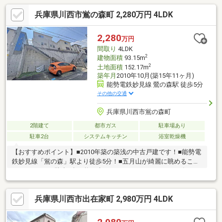
兵庫県川西市鴬の森町 2,280万円 4LDK
2,280
万円
間取り
4LDK
2
建物面積
93.15m
2
土地面積
152.17m
築年月
2010年10月(築15年11ヶ月)
能勢電鉄妙見線 鶯の森駅 徒歩5分
その他の交通
兵庫県川西市鴬の森町
2階建て
都市ガス
駐車場あり
駐車2台
システムキッチン
浴室乾燥機
【おすすめポイント】■2010年築の築浅の中古戸建です！■能勢電
鉄妙見線「鴬の森」駅より徒歩5分！■五月山が綺麗に眺めること
ができます！■駐車2台可能（車種による）！■程よいサイズのお
庭付き！■バルコニーは奥行があり、洗濯物が干しやすいです！
ウィル不動産販売川西営業所は、阪急「川西能勢口」駅から徒歩1
兵庫県川西市出在家町 2,980万円 4LDK
分。駐車場完備、キッズスペースもあるのでぜひご家族皆さまで
お越しください。掲載物件以外にも阪神北摂間で約1万件からご紹
介！一緒にあなたにとってベストなお住まいを探しましょう。リ