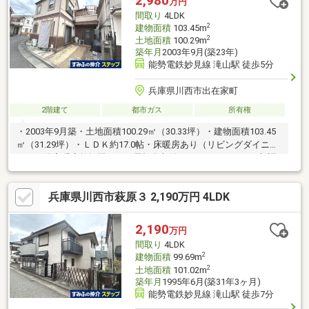
2,980
万円
フォームや住宅ローンのご相談もワンストップで可能！まずはお
間取り
4LDK
気軽にお電話ください！
2
建物面積
103.45m
2
土地面積
100.29m
築年月
2003年9月(築23年)
能勢電鉄妙見線 滝山駅 徒歩5分
兵庫県川西市出在家町
2階建て
都市ガス
所有権
・2003年9月築・土地面積100.29㎡（30.33坪）・建物面積103.45
㎡（31.29坪）・ＬＤＫ約17.0帖・床暖房あり（リビングダイニン
グ）・浴室暖房乾燥機あり・屋根裏収納あり・エコキュート新調
（2024年4月）
兵庫県川西市萩原３ 2,190万円 4LDK
2,190
万円
間取り
4LDK
2
建物面積
99.69m
2
土地面積
101.02m
築年月
1995年6月(築31年3ヶ月)
能勢電鉄妙見線 滝山駅 徒歩7分