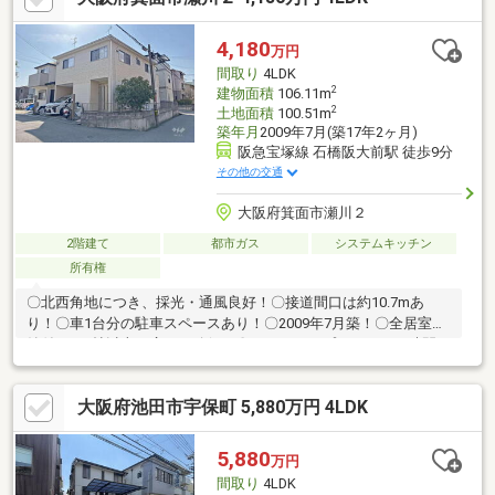
4,180
万円
間取り
4LDK
2
建物面積
106.11m
2
土地面積
100.51m
築年月
2009年7月(築17年2ヶ月)
阪急宝塚線 石橋阪大前駅 徒歩9分
その他の交通
大阪府箕面市瀬川２
2階建て
都市ガス
システムキッチン
所有権
〇北西角地につき、採光・通風良好！〇接道間口は約10.7mあ
り！〇車1台分の駐車スペースあり！〇2009年7月築！〇全居室収
納付き、6帖以上の広さを確保！〇それぞれのプライベート時間が
確保できる4LDK！〇『西南小学校』『第三中学校』徒歩10分！〇
『コープミニ 井口堂』徒歩8分！〇『阪急オアシス 箕面店』徒歩
大阪府池田市宇保町 5,880万円 4LDK
12分！〇室内は丁寧にお使いです！■弊社の特徴について・駐車
場を完備しておりますのでご利用ください。・キッズスペースも
ございますので、小さなお子様がいらっしゃるご家庭もお気軽に
5,880
万円
ご来場ください！【営業日】定休日はございません。
間取り
4LDK