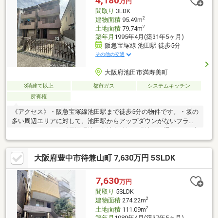
4,180
万円
間取り
3LDK
2
建物面積
95.49m
2
土地面積
79.74m
築年月
1995年4月(築31年5ヶ月)
阪急宝塚線 池田駅 徒歩5分
その他の交通
大阪府池田市満寿美町
3階建て以上
都市ガス
システムキッチン
所有権
《アクセス》・阪急宝塚線池田駅まで徒歩5分の物件です。・坂の
多い周辺エリアに対して、池田駅からアップダウンがないフラッ
トな道のりです。《周辺環境・立地条件》・現地は、通りから1本
入ったところに立地。現地周辺は閑静な住宅地が広がっていま
す。・宅地内は高低差のないフラットな地形です。～ライフイン
大阪府豊中市待兼山町 7,630万円 5SLDK
フォメーション～●ダイエー池田駅前店・・・約400m(徒歩5分)●
セブンイレブン・・・約130m(徒歩2分)●ダイコクドラッグ・・・
約260m(徒歩4分)●池田郵便局・・・約280m(徒歩4分)●呉服小学
7,630
万円
校・・・約660m(徒歩9分)●池田中学校・・・約1100m(徒歩14分)
間取り
5SLDK
2
建物面積
274.22m
2
土地面積
111.09m
築年月
1989年4月(築37年5ヶ月)