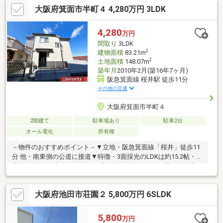
大阪府箕面市半町４ 4,280万円 3LDK
軽にご来場ください！【営業日】定休日はございません。（年末
年始を除く）水曜日も営業しております。【営業時間】10：00～
19：00※上記時間はお電話が繋がりやすくなっております。・リ
4,280
万円
フォーム担当、ローン担当が居りますので、何でも気軽にご相談
間取り
3LDK
いただけます！
2
建物面積
83.21m
2
土地面積
148.07m
築年月
2010年2月(築16年7ヶ月)
阪急箕面線 桜井駅 徒歩11分
その他の交通
大阪府箕面市半町４
2階建て
駐車場あり
駐車2台
オール電化
所有権
－物件のおすすめポイント－▼立地・阪急箕面線「桜井」徒歩11
分 他・南東側の公道に接道▼特徴・3面採光のLDKは約15.2帖・作
業動線の短いL字型キッチン、床下収納有・キッチン横の洗面室は
2WAY、家事・生活動線に配慮・各洋室に収納を設置・洋室2部屋
に面する南西向きバルコニー・駐車2台可能(車種による)・室内丁
大阪府池田市荘園２ 5,800万円 6SLDK
寧にお使いです▼周辺環境・フレスコ桜井店 徒歩6分(約420m)・
箕面市立西南小学校 徒歩8分(約630m)※容積率は前面道路幅員
(m)×4／10×100%に制限■ ご希望の住まい探しをお手伝いします
5,800
万円
詳細はお気軽にお問い合わせください