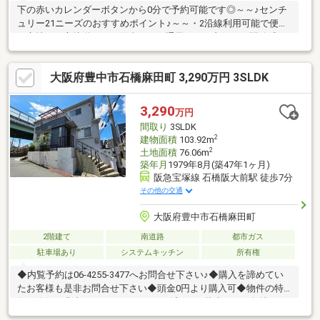
下の赤いカレンダーボタンから0分で予約可能です◎～～♪センチ
ュリー21ニーズのおすすめポイント♪～～・2沿線利用可能で便利
な立地・三方接道につき陽当たり・通風ともに良好で、開放感の
ある住環境・前面道路も広く、お車の出し入れもスムーズ◎ シ
ャッター付き車庫を備え、大切なお車の保管にも安心ですよ・全
大阪府豊中市石橋麻田町 3,290万円 3SLDK
居室収納、WIC、洗面所、リビング収納があり、物が多いご家庭
でも安心！◇充実した周辺環境・ファミリーマートまで徒歩8
分・阪急オアシスまで徒歩10分・スギ薬局まで徒歩7分・内科ま
3,290
万円
で徒歩5分・小児科まで徒歩6分
間取り
3SLDK
2
建物面積
103.92m
2
土地面積
76.06m
築年月
1979年8月(築47年1ヶ月)
阪急宝塚線 石橋阪大前駅 徒歩7分
その他の交通
大阪府豊中市石橋麻田町
2階建て
南道路
都市ガス
駐車場あり
システムキッチン
所有権
◆内覧予約は06-4255-3477へお問合せ下さい♪◆購入を諦めてい
たお客様も是非お問合せ下さい◆頭金0円より購入可◆物件の特
徴・人気の豊中エリア♪・リフォーム済みの2階建て！・角地につ
き陽当たり・通風良好！・シャッター付き車庫あり！・ウォーク