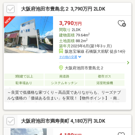
大阪府池田市豊島北２ 3,790万円 2LDK
3,790
万円
間取り
2LDK
2
建物面積
79.64m
2
土地面積
88.2m
築年月
2025年6月(築1年3ヶ月)
阪急宝塚線 石橋阪大前駅 徒歩14分
その他の交通
大阪府池田市豊島北２
3階建て以上
南道路
都市ガス
駐車場あり
システムキッチン
浴室乾燥機
～良質で低価格な家づくり～高品質でありながらも、リーズナブ
ルな価格の「価値ある住まい」を実現！【物件ポイント】・南東
角地で日当たり良好！ビルトインガレージで愛車も安心♪・空間を
最大限に活かした間取り設計！各居室収納付き♪・リビングを見渡
せる対面キッチンで家事快適♪【周辺環境】・スーパー 徒歩３分
大阪府池田市満寿美町 4,180万円 3LDK
♪・コンビニ 徒歩５分♪・小学校 徒歩５分♪