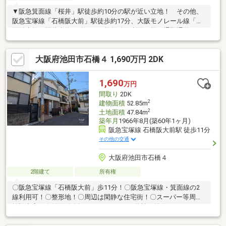
▼阪急箕面線「桜井」駅徒歩約10分の駅が近い立地！ その他、
阪急宝塚線「石橋阪大前」駅徒歩約17分、大阪モノレール線「柴
原阪大前」駅徒歩約19分など 複数路線利用可能で通勤通学に便
利！▼周辺にスーパーやコンビニなど毎日使いやすいお買い物施
設が充実しております♪【周辺施設】・フレスコ桜井店：約240ｍ
大阪府池田市石橋４ 1,690万円 2DK
（徒歩約3分）・阪急オアシス箕面店：約460ｍ（徒歩約6分）・
ファミリーマート箕面半町店：約370ｍ（徒歩約5分）・セブンイ
レブン豊中宮山町2丁目店：約600ｍ（徒歩約8分）・コジマドラ
1,690
万円
ッグ箕面店：約460ｍ（徒歩約6分）
間取り
2DK
2
建物面積
52.85m
2
土地面積
47.84m
築年月
1966年8月(築60年1ヶ月)
阪急宝塚線 石橋阪大前駅 徒歩11分
その他の交通
大阪府池田市石橋４
2階建て
所有権
〇阪急宝塚線「石橋阪大前」歩11分！〇阪急宝塚線・箕面線の2
線利用可！〇整形地！〇周辺は閑静な住宅街！〇スーパー等周辺
施設充実！〇前面道路幅にゆとりあり！■弊社の特徴について・
駐車場を完備しておりますのでご利用ください。・キッズスペー
スもございますので、小さなお子様がいらっしゃるご家庭もお気