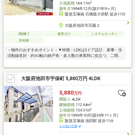
2
土地面積
164.17m
築年月
1994年12月(築31年9ヶ月)
阪急宝塚線 石橋阪大前駅 徒歩11分
大阪府池田市荘園２
2階建て
都市ガス
システムキッチン
所有権
－物件のおすすめポイント－▼特徴・LDKは2ドア設計、家事・生
活動線良好・約4.0帖の納戸有・多人数の来客時に役立つ、二間続
きの和室有※容積率は前面道路幅員により4.2m×4／10×100％に制
限されます。※宅地造成工事規制区域内に位置するため、許可を
伴う宅地造成工事を行う際、大阪府知事の許可が必要。※建築基
大阪府池田市宇保町 5,880万円 4LDK
準法に定める道路に接道していないため原則として建物の建築・
増築・改築は不可。 建築基準法43条2項1号の認定を受けた場合
には、建築物の建築・増築・改築が可能。■ ご希望の住まい探し
5,880
万円
をお手伝いします ━━━━━・・・物件の詳細・ご相談はお気軽
間取り
4LDK
にお問い合わせください。
2
建物面積
112.64m
2
土地面積
134.31m
築年月
1995年10月(築30年11ヶ月)
阪急宝塚線 池田駅 徒歩11分
その他の交通