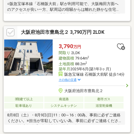
○阪急宝塚本線「石橋阪大前」駅が利用可能で、大阪梅田方面へ
のアクセスが良い一方、駅周辺の喧騒からは離れた静かな住宅
地。○「豊島北2丁目公園」や「豊島東公園」が近隣にあり、子供
の遊び場や散歩に適している。○ 日常の買い物や生活に必要な施
設が揃っており、住みやすい。■弊社について■センチュリー21加
大阪府池田市豊島北２ 3,790万円 2LDK
盟店中28年連続No.1 (1997年～2024年兵庫地区仲介実績)阪神間
（尼崎・伊丹・西宮・宝塚）阪急沿線沿い全店駅前に8店舗展開中
（駅前に情報は集まる！）このエリアで物件掲載数最多！宝塚
3,790
万円
市・尼崎市・西宮市・伊丹市・川西市でお家をお探しの方、まず
間取り
2LDK
はご気軽にお問い合わせください！
2
建物面積
79.64m
2
土地面積
88.2m
築年月
2025年6月(築1年3ヶ月)
阪急宝塚線 石橋阪大前駅 徒歩14分
その他の交通
大阪府池田市豊島北２
3階建て以上
南道路
都市ガス
駐車場あり
システムキッチン
浴室乾燥機
8月8日（土）・8月9日(日)11：00～16：00為、事前に必ずご連絡
ください。※担当が常駐していない為、事前に必ずご連絡くださ
い。阪急宝塚線「石橋阪大前」徒歩14分！スーパー・コンビニ徒
歩圏内！小学校徒歩4分！中学校徒歩8分！