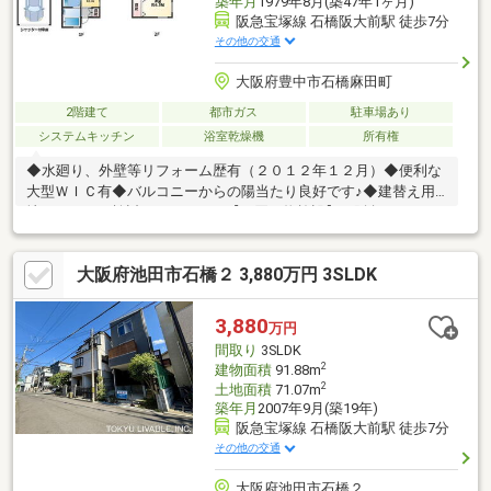
築年月
1979年8月(築47年1ヶ月)
阪急宝塚線 石橋阪大前駅 徒歩7分
その他の交通
大阪府豊中市石橋麻田町
2階建て
都市ガス
駐車場あり
システムキッチン
浴室乾燥機
所有権
◆水廻り、外壁等リフォーム歴有（２０１２年１２月）◆便利な
大型ＷＩＣ有◆バルコニーからの陽当たり良好です♪◆建替え用
地としてもご検討いただけます【お買い物施設】・阪急オアシス
箕面店：徒歩8分・ファミリーマート石橋駅東店：徒歩7分・ロー
ソン瀬川店：徒歩6分・ニトリ箕面店：徒歩8分・コジマドラッグ
大阪府池田市石橋２ 3,880万円 3SLDK
箕面店：徒歩8分【教育施設】・わくわく保育園：徒歩6分・池田
市立石橋小学校：徒歩10分・池田市立石橋中学校：徒歩8分【そ
の他施設】・医療法人マックシール巽病院：徒歩10分◆現地見
3,880
万円
学・内覧をご希望の際は下記の見学カレンダーまたはお電話でお
間取り
3SLDK
気軽にご予約ください♪
2
建物面積
91.88m
2
土地面積
71.07m
築年月
2007年9月(築19年)
阪急宝塚線 石橋阪大前駅 徒歩7分
その他の交通
大阪府池田市石橋２