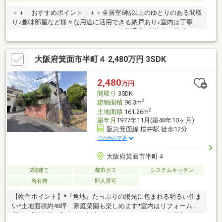
＋＋ おすすめポイント ＋＋全居室6帖以上のゆとりのある間取
り♪趣味部屋など様々な用途に活用できる納戸あり♪室内は丁寧に
お使い頂いております♪※Sは納戸です※普通車1台駐車可(駐車スペ
ース・掘込式)奥行約4.9ｍ×間口約2.5ｍ×高さ約1.6ｍ※増築未登記
有：１階ＬＤＫ一部約2.48㎡【リフォーム内容】・システムキッ
大阪府箕面市半町４ 2,480万円 3SDK
チン新調・ガス給湯器新調・シャワー付き洗面化粧台新調・温水
洗浄便座付きトイレ新調・クロス張替（全居室）・床クッション
フロア上張り（LDK、洗面室、トイレ、洋室6.5帖、納戸）・コン
2,480
万円
セント、スイッチプレート新調・TVモニターホン取付・玄関収納
間取り
3SDK
取付・外壁塗装工事・耐震補強工事
2
建物面積
96.3m
2
土地面積
161.26m
築年月
1977年11月(築48年10ヶ月)
阪急箕面線 桜井駅 徒歩12分
その他の交通
大阪府箕面市半町４
2階建て
都市ガス
システムキッチン
所有権
即入居可
【物件ポイント】*『角地』たっぷりの陽光に包まれる明るい住ま
い*土地面積約48坪 家庭菜園も楽しめます*室内はリフォーム履
歴有*【即入居可】今すぐ新生活をスタートできます*各居室6帖以