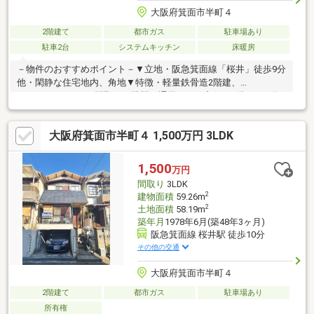
大阪府箕面市半町４
2階建て
都市ガス
駐車場あり
駐車2台
システムキッチン
床暖房
－物件のおすすめポイント－▼立地・阪急箕面線「桜井」徒歩9分
他・閑静な住宅地内、角地▼特徴・軽量鉄骨造2階建、
5SLDK+DEN+DKの間取り・眺望・通風ともに良好・1階LDKは約
17.9帖、対面式キッチン・南東側にバルコニー・お庭スペース有
▼設備・床暖房(リビング)・浴室乾燥機※仮測量面積／約257.46平
大阪府箕面市半町４ 1,500万円 3LDK
米(約77.88坪)(2026年5月28日実施) 仮測量面積および寸周り間に
ついては、隣地境界立会等が未了のため、確定測量の結果増減す
る可能性有■ ご希望の住まい探しをお手伝いします
1,500
万円
━━━━━・・・物件の詳細・ご相談はお気軽にお問い合わせく
間取り
3LDK
ださい。
2
建物面積
59.26m
2
土地面積
58.19m
築年月
1978年6月(築48年3ヶ月)
阪急箕面線 桜井駅 徒歩10分
その他の交通
大阪府箕面市半町４
2階建て
都市ガス
駐車場あり
所有権