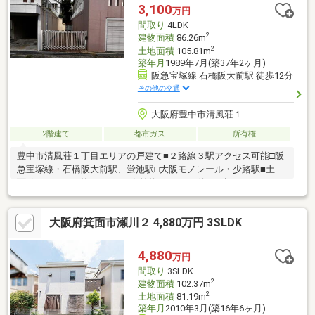
3,100
万円
間取り
4LDK
2
建物面積
86.26m
2
土地面積
105.81m
築年月
1989年7月(築37年2ヶ月)
阪急宝塚線 石橋阪大前駅 徒歩12分
その他の交通
大阪府豊中市清風荘１
2階建て
都市ガス
所有権
豊中市清風荘１丁目エリアの戸建て■２路線３駅アクセス可能□阪
急宝塚線・石橋阪大前駅、蛍池駅□大阪モノレール・少路駅■土地
面積105.81㎡（約32.0坪）□有効約75.83㎡（約22.9坪）
■4LDK86.26㎡（約26.0坪）+屋根裏収納■1989（平成１）年７月
築■間口約2.7ｍ駐車１台可能※サイズ制限有周辺環境ーーー■豊中
大阪府箕面市瀬川２ 4,880万円 3SLDK
市立刀根山小学校 徒歩約14分■豊中市立第十八中学校 徒歩約
15分
4,880
万円
間取り
3SLDK
2
建物面積
102.37m
2
土地面積
81.19m
築年月
2010年3月(築16年6ヶ月)