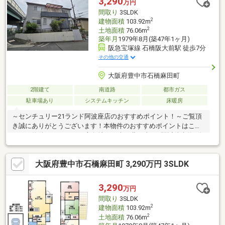
3,290
万円
間取り
3SLDK
2
建物面積
103.92m
2
土地面積
76.06m
築年月
1979年8月(築47年1ヶ月)
阪急宝塚線 石橋阪大前駅 徒歩7分
その他の交通
大阪府豊中市石橋麻田町
2階建て
南道路
都市ガス
駐車場あり
システムキッチン
床暖房
～センチュリー21ランド阿波座店のおすすめポイント！～ご覧頂
き誠にありがとうございます！本物件のおすすめポイントはこち
ら！＜物件について＞●3方角地！（南・北・東）●駅近徒歩約7分
●2024年12月フルリノベーション済＜立地＞●阪急宝塚線「石橋阪
大前」駅より徒歩約7分お気軽にお問い合わせください！＜センチ
大阪府豊中市石橋麻田町 3,290万円 3SLDK
ュリー21ランドについて＞●センチュリー21ランド阿波座店
は・・・ お客様のニーズに寄り添い、大切なお住まいのご購入
に最後まで伴走いたします！●リフォームのご相談も承っており
3,290
万円
ます。●不動産に関するお悩み等、なんでもお気軽にご相談くだ
間取り
3SLDK
さいませ！
2
建物面積
103.92m
2
土地面積
76.06m