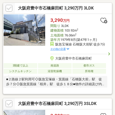
インクローゼットあり◆見るだけ大歓迎◆接客対応品質に自信が
大阪府豊中市石橋麻田町 3,290万円 3LDK
あり◆夜間早朝もお気軽にご連絡ください！◆無料送迎可「購入
するか分からないけど見るだけ見たい」「他社の物件もまとめて
見てみたい」等ご購入をご検討中のお客様にとって、より良い条
3,290
万円
件でご購入頂く為に精一杯サポート致します不動産の事なら何で
間取り
3LDK
もお気軽にご相談下さい！
2
建物面積
103.92m
2
土地面積
76.06m
築年月
1979年8月(築47年1ヶ月)
阪急宝塚線 石橋阪大前駅 徒歩7分
その他の交通
大阪府豊中市石橋麻田町
3階建て以上
南道路
都市ガス
システムキッチン
浴室乾燥機
所有権
■２路線２駅利用可◇阪急宝塚線・箕面線「石橋阪大前」駅 徒
歩７分◇阪急箕面線「桜井」駅 徒歩１８分■物件の詳細及び内
覧希望のお問い合わせにつきましては担当までお願いいたしま
す。（フリーコール ０１２０－９８９－１０１）
大阪府豊中市石橋麻田町 3,290万円 3SLDK