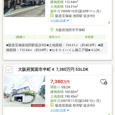
2
建物面積
112.64m
2
土地面積
134.31m
築年月
1995年10月(築30年11ヶ月)
阪急宝塚線 池田駅 徒歩9分
その他の交通
大阪府池田市宇保町
2階建て
都市ガス
所有権
■阪急宝塚線池田駅徒歩9分■土地面積：134.31㎡（約40.6坪）■建
物面積：112.64㎡（約34坪）■セキスイハイム施工戸建■４LDK間
取り■前面道路約7.3ｍ有【リフォーム履歴】●2014年 浴室交換
●2016年 伸縮門扉交換●2018年 １階トイレ改装●2018年 全体
塗装工事、屋根交換●2019年 キッチン交換【ライフインフォメ
大阪府箕面市半町４ 7,380万円 5SLDK
ーション】■サンディ池田城南店・・・370ｍ■セブンイレブン池
田城南店・・・400ｍ■ダイコクドラッグ池田駅前店・・・570ｍ■
池田宇保郵便局・・・210ｍ■呉服小学校・・・860ｍ■池田中学
7,380
万円
校・・・1300ｍ
間取り
5SLDK
2
建物面積
160.82m
2
土地面積
190.45m
築年月
2001年11月(築24年10ヶ月)
阪急箕面線 桜井駅 徒歩9分
その他の交通