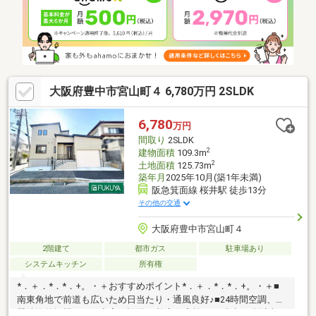
塚線.「石橋阪大前」駅…徒歩9分②令和8年4月リフォーム済み
【周辺施設】●サンディ石橋店…徒歩約7分●池田市立北.豊島小学
校…徒歩約7分●池田.市立北豊島小学校…徒歩約14分●宣真こども
園…徒歩約8分
大阪府豊中市宮山町４ 6,780万円 2SLDK
6,780
万円
間取り
2SLDK
2
建物面積
109.3m
2
土地面積
125.73m
築年月
2025年10月(築1年未満)
阪急箕面線 桜井駅 徒歩13分
その他の交通
大阪府豊中市宮山町４
2階建て
都市ガス
駐車場あり
システムキッチン
所有権
*．＋．*．*．+。・＋おすすめポイント*．＋．*．*．+。・＋■
南東角地で前道も広いため日当たり・通風良好♪■24時間空調、食
器洗浄乾燥機、など充実の設備♪■桧家住宅施工♪■徒歩10分以内に