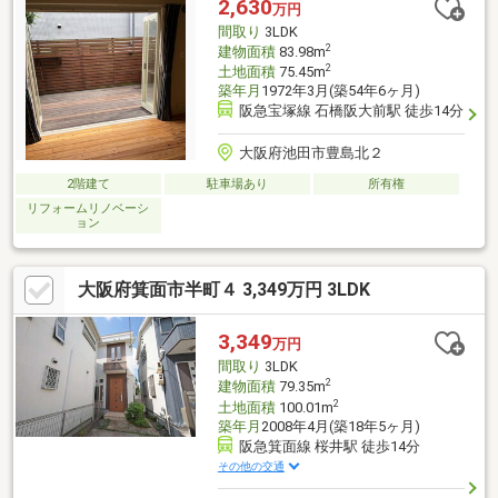
2,630
万円
伝いします ━━━━━・・・物件の詳細・ご相談はお気軽にお問
間取り
3LDK
い合わせください。
2
建物面積
83.98m
2
土地面積
75.45m
築年月
1972年3月(築54年6ヶ月)
阪急宝塚線 石橋阪大前駅 徒歩14分
大阪府池田市豊島北２
2階建て
駐車場あり
所有権
リフォームリノベーシ
ョン
大阪府箕面市半町４ 3,349万円 3LDK
3,349
万円
間取り
3LDK
2
建物面積
79.35m
2
土地面積
100.01m
築年月
2008年4月(築18年5ヶ月)
阪急箕面線 桜井駅 徒歩14分
その他の交通