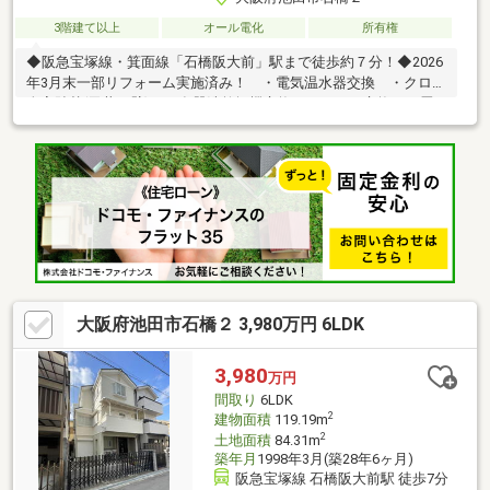
3階建て以上
オール電化
所有権
◆阪急宝塚線・箕面線「石橋阪大前」駅まで徒歩約７分！◆2026
年3月末一部リフォーム実施済み！ ・電気温水器交換 ・クロス
全室貼替(天井・壁) ・食器洗乾燥機交換 ・トイレ交換 ・畳
表貼替(3階納戸) ・洗濯パン設置◆2025年4月 外壁・屋根塗装
工事実施済み！◆2024年12月 ＩＨクッキングヒーター交換済
み！◆2021年9月 シロアリ予防工事実施済み！（1階部分）◆オ
ール電化
大阪府池田市石橋２ 3,980万円 6LDK
3,980
万円
間取り
6LDK
2
建物面積
119.19m
2
土地面積
84.31m
築年月
1998年3月(築28年6ヶ月)
阪急宝塚線 石橋阪大前駅 徒歩7分