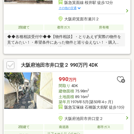
阪急箕面線 桜井駅 徒歩12分
その他の交通
大阪府箕面市瀬川２
2階建て
都市ガス
所有権
◆◆各種相談受付中◆◆【物件相談】・とりあえず実際の物件を
見てみたい！・希望条件にあった物件と巡り会えない！・購入の
意思はまだないが、色々話を聞いてみたい！・物件の探し方が分
からない！・色々みて比較検討をしたい！【リフォーム相談】弊
社では、リフォーム工事専門チームがいる為、専門のスタッフが
大阪府池田市井口堂２ 990万円 4DK
お客様のお悩みに合わせてお話をうかがい、お客様のニーズに合
わせたご提案をさせていただいております♪お客様の条件などをし
っかりとおうかがいさせていただき、お家探しのパートナーとし
990
万円
てサポートさせていただきます♪現地ご内覧ご希望のお客様は、お
間取り
4DK
電話いただければスムーズにご案内させていただけます
2
建物面積
75.98m
2
土地面積
89.16m
築年月
1976年5月(築50年4ヶ月)
阪急宝塚線 石橋阪大前駅 徒歩13分
大阪府池田市井口堂２
2階建て
南道路
都市ガス
リフォームリノベーシ