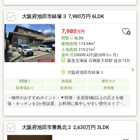
小学校・中学校がある為お子様の通学も安心♪■徒歩圏内にスーパ
ーやコンビニなどがあり、買い物にも便利♪■現地案内、お気軽に
大阪府池田市鉢塚３ 7,980万円 6LDK
お問い合わせください♪【周辺】◇食品館アプロ豊中春日店：徒
歩約10分(約750ｍ)◇ファミリーマート箕面半町店：徒歩約7分(約
550ｍ)◇豊中春日郵便局：徒歩約10分(約800ｍ)
7,980
万円
間取り
6LDK
2
建物面積
174.94m
2
土地面積
219.21m
築年月
2000年4月(築26年5ヶ月)
阪急宝塚線 石橋阪大前駅 徒歩13分
大阪府池田市鉢塚３
2階建て
南道路
都市ガス
駐車場あり
駐車3台
所有権
－物件のおすすめポイント－▼特徴・全居室6帖以上の広さを確
保・キッチンを2か所設置、お料理に集中しやすい壁付タイプ・足
を伸ばしてくつろげる和室有・パントリー等、随所に収納スペー
スを確保・トイレは3か所、来客時もゆとりを持って使用できる設
計・2階洋室3室に面する南向きバルコニー・駐車スペース4台分
大阪府池田市豊島北２ 2,630万円 3LDK
有(車種による)※容積率は前面道路幅員(4.4m)×4／10×100％に制限
※宅地造成及び特定盛土等規制法 許可対象工事を行う場合、着
手前に必ず大阪府知事の許可が必要■ ご希望の住まい探しをお手