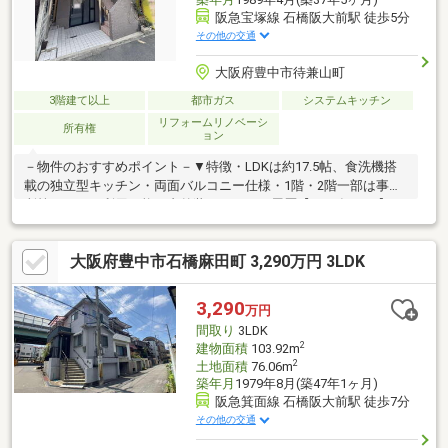
阪急宝塚線 石橋阪大前駅 徒歩5分
その他の交通
大阪府豊中市待兼山町
3階建て以上
都市ガス
システムキッチン
リフォームリノベーシ
所有権
ョン
－物件のおすすめポイント－▼特徴・LDKは約17.5帖、食洗機搭
載の独立型キッチン・両面バルコニー仕様・1階・2階一部は事務
所等としても利用可能▼内外装リフォーム履歴【2020年11月】・
外壁塗替 他【2016年4月】・トイレ新調(2・3階)【2014年5月】・
キッチン交換 他【2010年2月】・洗面台・浴室新調※容積率が都市
大阪府豊中市石橋麻田町 3,290万円 3LDK
計画に定める制限を超過しており、再建築の際は同規模の再建築
は不可。※契約不適合責任・設備修補義務免責／建築基準法第22
条区域■ ご希望の住まい探しをお手伝いします ━━━━━・・・
3,290
万円
物件の詳細・ご相談はお気軽にお問い合わせください。
間取り
3LDK
2
建物面積
103.92m
2
土地面積
76.06m
築年月
1979年8月(築47年1ヶ月)
阪急箕面線 石橋阪大前駅 徒歩7分
その他の交通