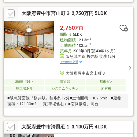
上を確保 ゆったりした間取りプラン*各居室収納＋納戸『収納力
の高いプラン』*２階には8畳和室＋6畳和室 ほっこりできる空間
大阪府豊中市宮山町３ 2,750万円 5LDK
*阪急箕面線「桜井駅」徒歩12分*毎日のお買物や子育て施設が充
実*2023年 給湯器交換済◆建物状況調査報告書有 安心の中古
戸建◆～現況は空家につき気兼ねなくご内覧可能です～
2,750
万円
間取り
5LDK
2
建物面積
121.3m
2
土地面積
102.5m
築年月
1983年8月(築43年1ヶ月)
阪急箕面線 桜井駅 徒歩12分
その他の交通
大阪府豊中市宮山町３
3階建て以上
南道路
都市ガス
駐車場あり
システムキッチン
所有権
■阪急箕面線『桜井駅』徒歩約12分■土地面積：102.5m2 ■建物
面積：121.30m2 （駐車場含む）■南側接道、高台
大阪府豊中市清風荘１ 3,100万円 4LDK