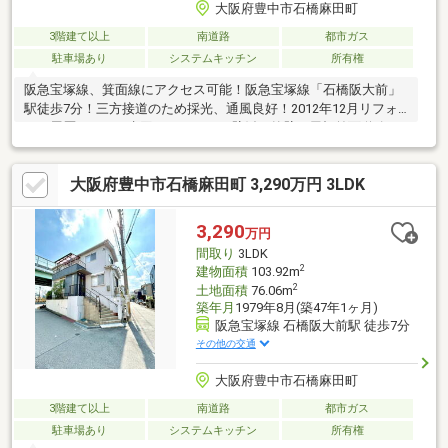
大阪府豊中市石橋麻田町
3階建て以上
南道路
都市ガス
駐車場あり
システムキッチン
所有権
阪急宝塚線、箕面線にアクセス可能！阪急宝塚線「石橋阪大前」
駅徒歩7分！三方接道のため採光、通風良好！2012年12月リフォ
ーム履歴あり！⇒水回り、クロス、壁紙、外壁、屋根前面道路も
広く、駐車しやすいです！即引き渡し可能！駅からの道のりはほ
ぼ平坦！シャッター付き車庫！約17帖のゆったり使えるLDK！ウ
大阪府豊中市石橋麻田町 3,290万円 3LDK
ォークインクロゼットなど収納充実！／周辺施設＼・阪急オアシ
ス石橋店徒歩10分…800ｍ・食品館アプロ石橋店徒歩10分…800
ｍ・医療法人マックシール巽病院徒歩10分…800ｍ
3,290
万円
間取り
3LDK
2
建物面積
103.92m
2
土地面積
76.06m
築年月
1979年8月(築47年1ヶ月)
阪急宝塚線 石橋阪大前駅 徒歩7分
その他の交通
大阪府豊中市石橋麻田町
3階建て以上
南道路
都市ガス
駐車場あり
システムキッチン
所有権