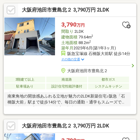
大阪府池田市豊島北２ 3,790万円 2LDK
3,790
万円
間取り
2LDK
2
建物面積
79.64m
2
土地面積
88.2m
築年月
2025年6月(築1年3ヶ月)
阪急宝塚線 石橋阪大前駅 徒歩14分
その他の交通
大阪府池田市豊島北２
3階建て以上
南道路
都市ガス
駐車場あり
設計住宅性能評価付
システムキッチン
南東角地の開放感あふれる立地が魅力の2LDK新築住宅♪阪急「石
橋阪大前」駅まで徒歩14分で、毎日の通勤・通学もスムーズで
す。1坪タイプのゆったり浴室や複合サッシ、雨戸シャッターなど
設備も充実♪ビルトインガレージ付きで、車をお持ちの方にも嬉し
い仕様です。北豊島小学校まで徒歩3分、買物施設も近くに揃い、
大阪府池田市豊島北２ 3,790万円 2LDK
子育てにも日々の暮らしにも便利♪生活利便性の高さが光る、魅力
たっぷりの一邸です。気になる仕様や現地のご案内、住宅ローン
等の資金計画から追加工事、お引越しのお見積、住み替えの為の