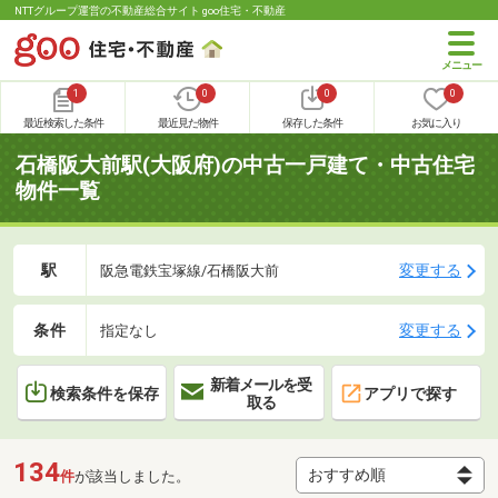
NTTグループ運営の不動産総合サイト goo住宅・不動産
1
0
0
0
最近検索した条件
最近見た物件
保存した条件
お気に入り
石橋阪大前駅(大阪府)の中古一戸建て・中古住宅
物件一覧
駅
変更する
阪急電鉄宝塚線/石橋阪大前
条件
変更する
指定なし
新着メールを受
検索条件を保存
アプリで探す
取る
134
件
が該当しました。