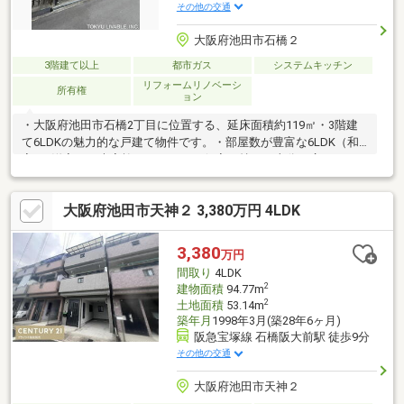
その他の交通
大阪府池田市石橋２
3階建て以上
都市ガス
システムキッチン
リフォームリノベーシ
所有権
ョン
・大阪府池田市石橋2丁目に位置する、延床面積約119㎡・3階建
て6LDKの魅力的な戸建て物件です。・部屋数が豊富な6LDK（和
室2・洋室4）: 大家族でもそれぞれ個室を持てる十分な広さがあ
り、テレワークや趣味の部屋としても柔軟に活用できます。・
日々の暮らしを快適にする設備・収納: トイレが2箇所にあり、複
大阪府池田市天神２ 3,380万円 4LDK
数バルコニーも完備。各居室にクローゼットや押入がしっかりと
備わっています。・子育て世帯に最適な好環境: 「第一種中高層住
居専用地域」に守られた閑静な住宅街で、至近には「三角公園」
3,380
万円
もあり静かに暮らせます。
間取り
4LDK
2
建物面積
94.77m
2
土地面積
53.14m
築年月
1998年3月(築28年6ヶ月)
阪急宝塚線 石橋阪大前駅 徒歩9分
その他の交通
大阪府池田市天神２