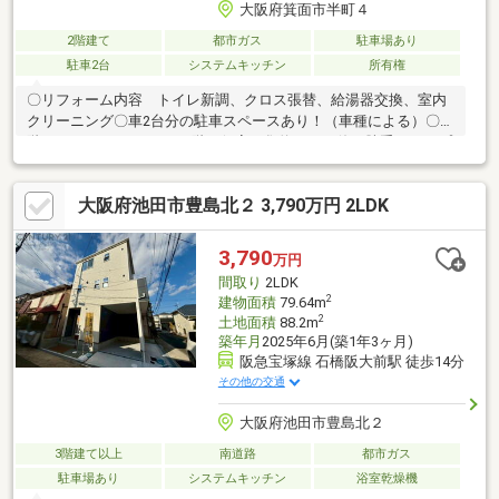
大阪府箕面市半町４
2階建て
都市ガス
駐車場あり
駐車2台
システムキッチン
所有権
〇リフォーム内容 トイレ新調、クロス張替、給湯器交換、室内
クリーニング〇車2台分の駐車スペースあり！（車種による）〇1
階にLDKとサニタリー、2階に個室が集約された使い勝手のよいプ
ラン！〇家族のコミュニケーションが増える、リビング階段！〇
「西南小学校」「第三中学校」徒歩9分！〇「フレスコ 桜井店」
大阪府池田市豊島北２ 3,790万円 2LDK
徒歩9分！〇「阪急オアシス 箕面店」徒歩12分！〇「赤坂上池公
園」徒歩4分！〇「西南図書館」「半町南公園」徒歩5分！■弊社
の特徴について・駐車場も完備しておりますのでご利用くださ
3,790
万円
い。・キッズスペースもございますので、小さなお子様がいらっ
間取り
2LDK
しゃるご家庭もお気軽にご来場ください！
2
建物面積
79.64m
2
土地面積
88.2m
築年月
2025年6月(築1年3ヶ月)
阪急宝塚線 石橋阪大前駅 徒歩14分
その他の交通
大阪府池田市豊島北２
3階建て以上
南道路
都市ガス
駐車場あり
システムキッチン
浴室乾燥機