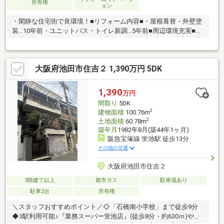
所有権
ョン
・閑静な住宅街で良環境！■リフォーム内容■・屋根葺替・外壁塗
装…10年前・ユニットバス・トイレ新調…5年前■周辺環境充実■石
橋小学校・・・徒歩7分■石橋中学校・・・徒歩8分■コープミニ井
口堂・・・・徒歩5分■イズミヤ池田旭丘店・・・徒歩9分◇ と
りあえず見てみたいなどでも直接現地にて待合せ 見学可能で
大阪府池田市住吉２ 1,390万円 5DK
す！【フリーダイヤル 0120-306-922】◇ ご来店時、公共交通
機関ご利用のお考えのお客様は 営業スタッフがご自宅までの
送迎も可能です。
1,390
万円
間取り
5DK
2
建物面積
100.76m
2
土地面積
60.78m
築年月
1982年8月(築44年1ヶ月)
阪急宝塚線 蛍池駅 徒歩13分
その他の交通
大阪府池田市住吉２
3階建て以上
都市ガス
駐車場あり
駐車2台
所有権
＼スタッフおすすめポイント／◇「石橋南小学校」まで徒歩9分
◆3駅利用可能♪『業務スーパー蛍池店』(徒歩8分・約630ｍ)やが