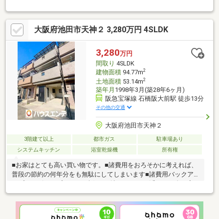
ありお仕事帰りのお買い物にも便利です◎阪急宝塚線「蛍池」駅
まで徒歩約13分と大阪市内へもアクセスしやすく日々の通勤や通
学にも便利な立地◎■リフォームのご相談も弊社で承ります！
大阪府池田市天神２ 3,280万円 4SLDK
水回り交換や和室⇒洋室への変更など、お客様のご要望やご予算
に応じて ぴったりなリフォームプランを経験豊富なリフォーム
専門スタッフがご提案させていただきます。□空き家につき、お
3,280
万円
客様のお好きなお日にち・お時間帯にご内覧いただけます。 土
間取り
4SLDK
日祝日はもちろん、平日のお仕事帰りでも可能♪
2
建物面積
94.77m
2
土地面積
53.14m
築年月
1998年3月(築28年6ヶ月)
阪急宝塚線 石橋阪大前駅 徒歩13分
その他の交通
大阪府池田市天神２
3階建て以上
都市ガス
駐車場あり
システムキッチン
浴室乾燥機
所有権
■お家はとても高い買い物です。■諸費用をおろそかに考えれば、
普段の節約の何年分をも無駄にしてしまいます■諸費用バックア
ップサービスはプレゼント欄をご確認ください■浮いたお金は家
具・家電・引越代などにお使いください！■諸費用明細書はご内
覧時に持参致しますので何でもご質問ください。■ハウスエンテ
はお客様の味方で相談相手です。【おすすめポイント】①阪急宝