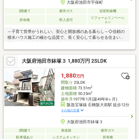
大阪府池田市宇保町
2階建て
都市ガス
浴室乾燥機
リフォームリノベーシ
所有権
即入居可
ョン
～子育て世帯がうれしい、安心と開放感のある暮らし～◇信頼の
積水ハウス施工の確かな品質で、長く安心して暮らせる住まい◇
家族それぞれが心地よく、プライベートな時間も大切にできるゆ
とりある4LDKの間取り◇駅徒歩11分の好立地で毎日の通勤、通学
に便利なアクセスの良さ◇開放的で落ち着いた周辺環境◇前面道
大阪府池田市鉢塚３ 1,880万円 2SLDK
路が広く開放感あり◇人気の教育環境「池田市立呉服小学校」エ
リア【上場企業グループの不動産部門・なんぼや不動産】まずは
資料から→オレンジの【資料請求する】ボタンから！気軽に予約
1,880
万円
→赤の【見学予約する】ボタンから！電話で相談→フリーダイヤ
間取り
2SLDK
ル：0120-963-221（年中無休）
2
建物面積
73.51m
2
土地面積
50.25m
築年月
1977年1月(築49年8ヶ月)
阪急宝塚線 石橋阪大前駅 徒歩12分
その他の交通
大阪府池田市鉢塚３
2階建て
南道路
都市ガス
駐車場あり
システムキッチン
所有権