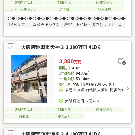
3階建て以上
都市ガス
駐車場あり
システムキッチン
所有権
即入居可
◇◆◇◆◇◆◇◆◇◆◇◆◇◆◇◆◇◆◇◆◇◆◇◆◇◆◇◆◇■20
年4月リフォーム済みキッチン・浴室・トイレ・ダウンライト・ポ
スト・モニターホン新調フロアタイル・畳・襖・障子貼替 等■
阪急宝塚本線「石橋阪大前」駅徒歩9分■鉄骨造の3階建て■収納ス
ペース豊富■周辺施設サンディ石橋店まで約560ｍ（徒歩7分）フ
大阪府池田市天神２ 3,380万円 4LDK
ァミリーマート池田住吉一丁目店まで約290ｍ（徒歩4分）マツモ
トキヨシ阪急石橋駅前店まで約570ｍ（徒歩8分）池田北豊島郵便
局まで約510ｍ（徒歩7分）
3,380
万円
間取り
4LDK
2
建物面積
94.77m
2
土地面積
53.14m
築年月
1998年3月(築28年6ヶ月)
阪急宝塚線 石橋阪大前駅 徒歩9分
大阪府池田市天神２
3階建て以上
都市ガス
駐車場あり
所有権
即入居可
大阪府箕面市瀬川２ 4,180万円 4LDK