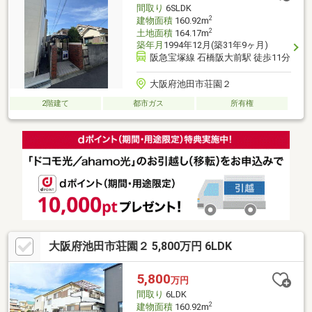
間取り
6SLDK
2
建物面積
160.92m
2
土地面積
164.17m
築年月
1994年12月(築31年9ヶ月)
阪急宝塚線 石橋阪大前駅 徒歩11分
大阪府池田市荘園２
2階建て
都市ガス
所有権
大阪府池田市荘園２ 5,800万円 6LDK
5,800
万円
間取り
6LDK
2
建物面積
160.92m