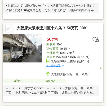
■お家はとても高い買い物です。■諸費用金額はプレゼント欄をご
確認ください■諸費用をおろそかに考えれば、普段の節約の何年
分をも無駄にしてしまいます■浮いたお金は家具・家電・引越代
などにお使いください！■諸費用明細書はご内覧時に持参致しま
すので何でもご質問ください。■ハウスエンテはお客様の味方で
大阪府大阪市淀川区十八条３ 50万円 3DK
相談相手です。【おすすめポイント】①土地１０１．２８㎡・建
物１１６．４６㎡：ゆとりのある戸建て住宅です！②４月開校の
小中一貫校庄内よつば学園③阪急神戸線「神崎川」駅まで徒歩１
50
万円
３分④フルリフォーム物件⑤前面道路は公道15ｍ⑥平成１３年
間取り
3DK
８月築⑦鉄骨造3階建
2
建物面積
40.85m
2
土地面積
1348.76m
築年月
1963年3月(築63年6ヶ月)
阪急宝塚線 三国駅 徒歩15分
その他の交通
大阪府大阪市淀川区十八条３
2階建て
都市ガス
＋・＋・＋ おすすめpoint ＋・＋・＋・大阪市淀川区十八条３
丁目 中古戸建♪・2WAY3駅利用可能♪・近隣にお買い物できる場
所が多数あり(ショッピングセンターやスーパ、コンビニ、薬局な
ど)、毎日の住生活に便利♪・乗り換えなし3駅にて阪急宝塚本線