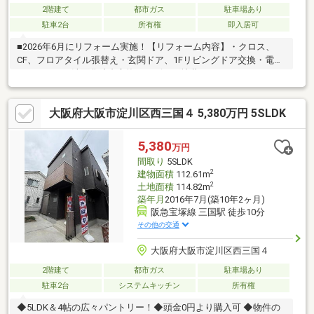
2階建て
都市ガス
駐車場あり
駐車2台
所有権
即入居可
■2026年6月にリフォーム実施！【リフォーム内容】・クロス、
CF、フロアタイル張替え・玄関ドア、1Fリビングドア交換・電動
シャッター、洗面化粧台交換・リビング塗装・ハウスクリーニン
グなど。■『神崎川（なにわ自転車道）』徒歩11分！散策やジョ
ギングも楽しめる住環境！■2016年7月築の2階建て！■5LDKのゆ
大阪府大阪市淀川区西三国４ 5,380万円 5SLDK
とりあるファミリープラン！■リビング階段！会話の増える間取
り！■全居室収納付き！収納豊富な“片付く”間取り！■大型納戸＋
屋根裏収納で収納力◎！■水回りを1階に集約した家事ラク動線！
5,380
万円
■各所に採光面複数！■敷地内車2台駐車可能！（車種による）
間取り
5SLDK
2
建物面積
112.61m
2
土地面積
114.82m
築年月
2016年7月(築10年2ヶ月)
阪急宝塚線 三国駅 徒歩10分
その他の交通
大阪府大阪市淀川区西三国４
2階建て
都市ガス
駐車場あり
駐車2台
システムキッチン
所有権
◆5LDK＆4帖の広々パントリー！◆頭金0円より購入可 ◆物件の