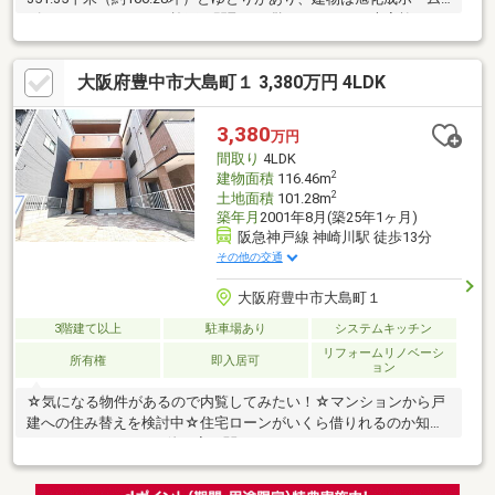
ズ（ヘーベルハウス）施工。間取りは驚きの10LDK。大家族や二
世帯住宅、または趣味の部屋を多数確保したい方にも最適です。
太陽光発電システムやオール電化、電動シャッターウィンドウな
大阪府豊中市大島町１ 3,380万円 4LDK
ど設備も充実。和室には掘りごたつも設置されており、寛ぎの空
間を演出します♪駐車場は3台分確保されており、複数台所有の方
も安心です。現況空家のため、ご内覧のご希望等お気軽にお問い
3,380
万円
合わせください！※駐車場シャッター撤去予定
間取り
4LDK
2
建物面積
116.46m
2
土地面積
101.28m
築年月
2001年8月(築25年1ヶ月)
阪急神戸線 神崎川駅 徒歩13分
その他の交通
大阪府豊中市大島町１
3階建て以上
駐車場あり
システムキッチン
リフォームリノベーシ
所有権
即入居可
ョン
☆気になる物件があるので内覧してみたい！☆マンションから戸
建への住み替えを検討中☆住宅ローンがいくら借りれるのか知り
たい…などなど、その他お家に関することでも、そうでないこと
でもお気軽にご相談ください！経験豊富なスタッフがお話お伺い
します！資料をお求めの方はオレンジのマークをクリック！ご相