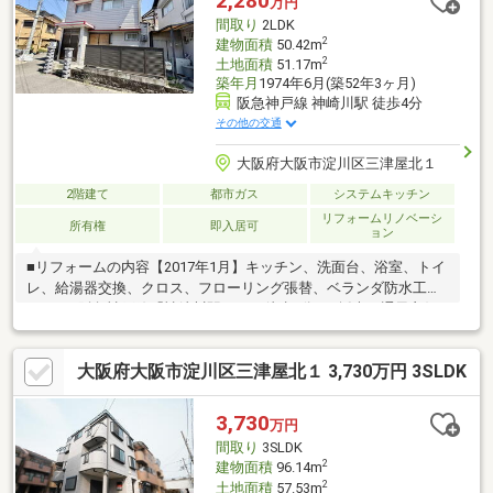
2,280
万円
間取り
2LDK
2
建物面積
50.42m
2
土地面積
51.17m
築年月
1974年6月(築52年3ヶ月)
阪急神戸線 神崎川駅 徒歩4分
その他の交通
大阪府大阪市淀川区三津屋北１
2階建て
都市ガス
システムキッチン
リフォームリノベーシ
所有権
即入居可
ョン
■リフォームの内容【2017年1月】キッチン、洗面台、浴室、トイ
レ、給湯器交換、クロス、フローリング張替、ベランダ防水工事
など。■阪急神戸線「神崎川駅」まで徒歩4分！■採光・通風良好
な角地の戸建て！■全居室6帖以上！■全居室2面採光！■スーパー
まで徒歩4分！■駐車スペースなし■弊社の特徴について・駐車場
大阪府大阪市淀川区三津屋北１ 3,730万円 3SLDK
完備。お車でのご来場も可能です。・キッズスペースもございま
すので、小さなお子様がいらっしゃるご家族もお気軽にご来場く
ださい。【営業日】定休日はございません。水曜日も営業してお
3,730
万円
ります。【営業時間】10：00～19：00※上記時間はお電話が繋が
間取り
3SLDK
りやすくなっております。
2
建物面積
96.14m
2
土地面積
57.53m