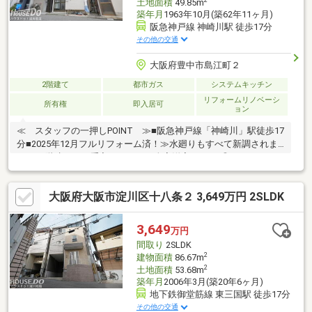
土地面積
49.85m
築年月
1963年10月(築62年11ヶ月)
阪急神戸線 神崎川駅 徒歩17分
その他の交通
大阪府豊中市島江町２
2階建て
都市ガス
システムキッチン
リフォームリノベーシ
所有権
即入居可
ョン
≪ スタッフの一押しPOINT ≫■阪急神戸線「神崎川」駅徒歩17
分■2025年12月フルリフォーム済！≫水廻りもすべて新調されま
した■2階建て・お手入れしやすい全室洋室の3LDK◎■エアコン2
台設置済で初期費用も抑えることができます■居住用としても収
益でお考えの方にもおすすめ■スーパーやホームセンターが近く
大阪府大阪市淀川区十八条２ 3,649万円 2SLDK
生活至便エリアです！≪ 周辺環境 ≫スーパーライフ…徒歩7分
関西スーパー…徒歩8分ファミリーマート…徒歩4分コーナン…徒歩
3分ドラッグストアキリン堂…徒歩7分
3,649
万円
間取り
2SLDK
2
建物面積
86.67m
2
土地面積
53.68m
築年月
2006年3月(築20年6ヶ月)
地下鉄御堂筋線 東三国駅 徒歩17分
その他の交通