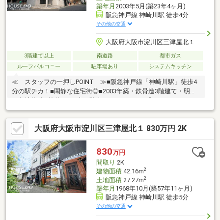
築年月
2003年5月(築23年4ヶ月)
阪急神戸線 神崎川駅 徒歩4分
その他の交通
大阪府大阪市淀川区三津屋北１
3階建て以上
南道路
都市ガス
ルーフバルコニー
駐車場あり
システムキッチン
≪ スタッフの一押しPOINT ≫■阪急神戸線「神崎川駅」徒歩4
分の駅チカ！■閑静な住宅街◎■2003年築・鉄骨造3階建て・明る
い角地物件■前道5ｍで車の駐車がしやすいです◎■ルーフバルコ
ニーから淀川花火大会鑑賞可能♪■明るく広々としたリビングは
17.5帖！■1階納戸も収納部屋として便利に使用できます■2026年3
大阪府大阪市淀川区三津屋北１ 830万円 2K
月リフォーム済！■2026年3月バルコニー防水工事済！≪ 周辺環
境 ≫＼ スーパー・コンビニも近くて便利！ ／三津屋小学
校…徒歩3分美津島中学校…徒歩13分阪急オアシス…徒歩5分ロピア
830
万円
新高店…徒歩10分セブンイレブン…徒歩2分スギ薬局…徒歩4分
間取り
2K
2
建物面積
42.16m
2
土地面積
27.27m
築年月
1968年10月(築57年11ヶ月)
阪急神戸線 神崎川駅 徒歩5分
その他の交通