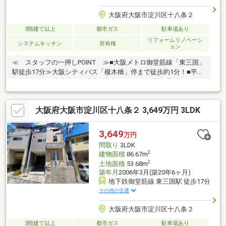
大阪府大阪市淀川区十八条２
3階建て以上
都市ガス
駐車場あり
リフォームリノベーシ
システムキッチン
所有権
ョン
≪ スタッフの一押しPOINT ≫■大阪メトロ御堂筋線「東三国」
駅徒歩17分≫大阪シティバス「榎木橋」停まで徒歩約1分！■平成
18年3月築・3階建て・全居室6帖確保の2SLDK■駐車場1台分あり
■2階部分にリビング・水廻りが集約されています◎■2026年5月リ
フォーム済！≫水廻りすべて新調されます♪≫クロス・床・建具交
大阪府大阪市淀川区十八条２ 3,649万円 3LDK
換・ハウスクリーニング 等≪ 周辺環境 ≫西三国小学校…徒
歩9分三国中学校…徒歩17分サンディ西三国店…徒歩10分ローソ
ン…徒歩8分
3,649
万円
間取り
3LDK
2
建物面積
86.67m
2
土地面積
53.68m
築年月
2006年3月(築20年6ヶ月)
地下鉄御堂筋線 東三国駅 徒歩17分
その他の交通
大阪府大阪市淀川区十八条２
3階建て以上
都市ガス
駐車場あり