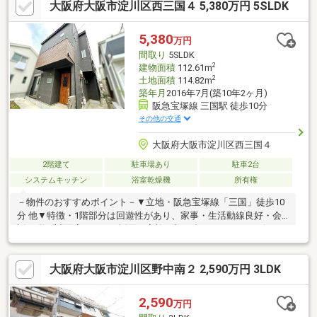
大阪府大阪市淀川区西三国４ 5,380万円 5SLDK
玄関ドア・リビングドア交換電動シャッター・洗面台交換、リビ
ング塗装、洗い工事【教育施設】三国小学校：徒歩8分三国中学
校：徒歩5分業務スーパー新大阪三国店：徒歩9分セブンイレブ
5,380
万円
ン：徒歩6分スギ薬局三国駅前店：徒歩8分皆様からのご連絡を心
間取り
5SLDK
よりお待ちしております。
2
建物面積
112.61m
2
土地面積
114.82m
築年月
2016年7月(築10年2ヶ月)
阪急宝塚線 三国駅 徒歩10分
その他の交通
大阪府大阪市淀川区西三国４
2階建て
駐車場あり
駐車2台
システムキッチン
浴室乾燥機
所有権
－物件のおすすめポイント－▼立地・阪急宝塚線「三国」徒歩10
分 他▼特徴・1階部分は回遊性があり、家事・生活動線良好・会
話が弾む対面式キッチン採用・家族が顔を合わせやすいリビング
階段・2階各洋室は2面採光・駐車場2台分有(車種による)・即引渡
し可能(残金精算後)▼設備・食洗機・浴室乾燥機▼2026年4月室内
大阪府大阪市淀川区野中南２ 2,590万円 3LDK
リフォーム済【交換】洗面化粧台、玄関ドア 等【その他】ハウス
クリーニング▼周辺環境・業務スーパー新大阪三国店 徒歩9分(約
660m)■ ご希望の住まい探しをお手伝いします ━━━━━・・・
2,590
万円
物件の詳細・ご相談はお気軽にお問い合わせください。