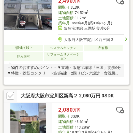
2,490
万円
交換・ハウスクリーニング等
間取り
3LDK
2
建物面積
74.52m
2
土地面積
31.2m
築年月
1995年8月(築31年1ヶ月)
阪急宝塚線 三国駅 徒歩6分
大阪府大阪市淀川区西三国３
3階建て以上
システムキッチン
所有権
リフォームリノベーシ
即入居可
ョン
－物件のおすすめポイント－▼立地・阪急宝塚線「三国」徒歩6分
▼特徴・鉄筋コンクリート造3階建・2階リビング設計・食洗機搭
載の壁付キッチン・WICや納戸付▼設備・温水洗浄便座▼2025年
12月内外装リフォーム済【新調】キッチン、UB、洗面台、トイ
レ、給湯器 等【張替】全室壁・天井クロス、全室フロアタイル
大阪府大阪市淀川区新高２ 2,080万円 3SDK
【その他】車庫塗装、バルコニー防水工事 他▼周辺環境・生鮮ス
ーパー八百鮮三国店 徒歩3分(約170m)・三国小学校 徒歩5分(約
350m)■ ご希望の住まい探しをお手伝いします ━━━━━・・・
2,080
万円
物件の詳細・ご相談はお気軽にお問い合わせください。
間取り
3SDK
2
建物面積
43.61m
2
土地面積
113.28m
築年月
1970年3月(築56年6ヶ月)