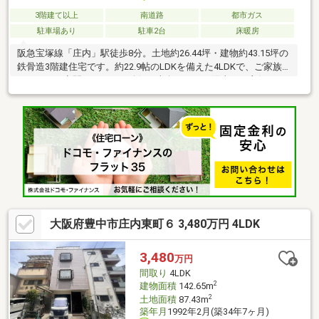
3階建て以上
南道路
都市ガス
駐車場あり
駐車2台
床暖房
阪急宝塚線「庄内」駅徒歩8分。土地約26.44坪・建物約43.15坪の
鉄骨造3階建住宅です。約22.9帖のLDKを備えた4LDKで、ご家族
それぞれの空間もしっかり確保。南向きにつき陽当たり良好、ル
ーフバルコニー付きで開放感のある住まいです。駐車2台可（サイ
ズ制限有）、買物施設や公園など周辺環境も充実♪
大阪府豊中市庄内東町６ 3,480万円 4LDK
3,480
万円
間取り
4LDK
2
建物面積
142.65m
2
土地面積
87.43m
築年月
1992年2月(築34年7ヶ月)