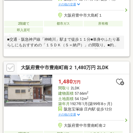
その他の交通
大阪府豊中市大島町１
2階建て
都市ガス
所有権
即入居可
■交通・阪急神戸線「神崎川」駅まで徒歩１１分■単身やふたり暮
らしにもおすすめの「１ＳＤＫ（Ｓ＝納戸）」の間取り。■約
９．６帖のＤＫは２面採光が確保されています。■壁付けキッチ
ンが採用され、ダイニングスペースをゆったり使える設計。■２
階に配置された洋室は、約１１．３帖のゆとりある広さ。■ＴＶ
大阪府豊中市豊南町南２ 1,480万円 2LDK
モニター付きインターフォンが搭載されています。■前面道路の
幅員は、東側・北西側共に約４ｍです。■カースペースに駐車１
台可能です！■周辺環境・セブンイレブン豊中千成町店まで３５
1,480
万円
０ｍ（徒歩５分）・業務スーパー千成店まで６３０ｍ（徒歩８
間取り
2LDK
分）・豊中千成郵便局まで６１０ｍ（徒歩８分）
2
建物面積
57.66m
2
土地面積
54.12m
築年月
1927年1月(築99年8ヶ月)
阪急宝塚線 庄内駅 徒歩12分
その他の交通
大阪府豊中市豊南町南２