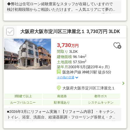
◆弊社は住宅ローン経験豊富なスタッフが在籍していますので
検討初期段階からご相談いただけます。～人気エリアにて夢のマ
イホームはいかがでしょうか～南向きにつき陽当たり・通風良好
でございます☆家族との楽しい思い出がたくさん作れる広々ルー
フバルコニーが魅力的な1邸。ぜひ現地を実際にご覧ください!!・2
大阪府大阪市淀川区三津屋北１ 3,730万円 3LDK
階に水廻りを集約させた動線スムーズな間取り・周辺環境が整っ
た人気エリア・弊社窓口につき迅速で柔軟な対応が可能◆◆◆不
動産のことなら株式会社ジノベーションへ◆◆◆住まい探しはも
3,730
万円
ちろん相続相談などもお任せください!!06-4309-8878までお問い合
間取り
3LDK
わせお待ちしております。
2
建物面積
96.14m
2
土地面積
57.53m
築年月
2003年5月(築23年4ヶ月)
阪急神戸線 神崎川駅 徒歩5分
その他の交通
大阪府大阪市淀川区三津屋北１
3階建て以上
南道路
都市ガス
ルーフバルコニー
駐車場あり
システムキッチン
■2026年3月にリフォーム実施！【リフォーム内容】・キッチン、
トイレ、浴室、洗面台、給湯器新調・フローリング張替え・クロ
ス（和室天井以外）、CF張替え・ハウスクリーニングなど。■駅
徒歩5分の利便性の高い立地！■神崎川河川敷はサイクリングロー