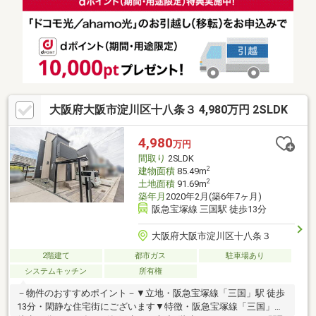
談やお急ぎのお客様は【お電話】でお問い合わせください！▼お
問い合わせはこちら▼TEL：0120-194830※SUUMOの予約システ
ム上、ご予約いただいたお時間からご変更のご相談をさせていた
だく場合がございます。ご了承よろしくお願いいたします
大阪府大阪市淀川区十八条３ 4,980万円 2SLDK
4,980
万円
間取り
2SLDK
2
建物面積
85.49m
2
土地面積
91.69m
築年月
2020年2月(築6年7ヶ月)
阪急宝塚線 三国駅 徒歩13分
大阪府大阪市淀川区十八条３
2階建て
都市ガス
駐車場あり
システムキッチン
所有権
－物件のおすすめポイント－▼立地・阪急宝塚線「三国」駅 徒歩
13分・閑静な住宅街にございます▼特徴・阪急宝塚線「三国」駅