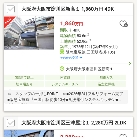
大阪府大阪市淀川区新高１ 1,860万円 4DK
1,860
万円
間取り
4DK
2
建物面積
83.6m
2
土地面積
52.96m
築年月
1978年12月(築47年9ヶ月)
阪急宝塚線 三国駅 徒歩10分
その他の交通
大阪府大阪市淀川区新高１
3階建て以上
南道路
都市ガス
駐車場あり
システムキッチン
浴室乾燥機
≪ スタッフの一押しPOINT ≫■2026年8月フルリフォーム完了
■阪急宝塚線『三国』駅徒歩10分■食洗器付システムキッチン■浴
室乾燥機付きバスルームファミリーマート…徒歩3分スーパーマル
ハチ野中北店…徒歩4分万代淀川新高店…徒歩6分ドラッグアカカベ
新高店…徒歩3分
大阪府大阪市淀川区三津屋北１ 2,280万円 2LDK