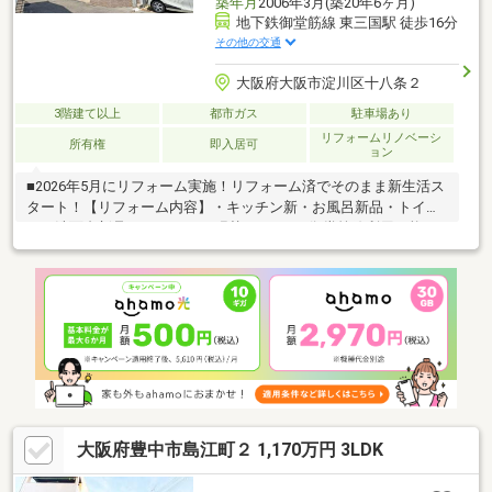
築年月
2006年3月(築20年6ヶ月)
地下鉄御堂筋線 東三国駅 徒歩16分
その他の交通
大阪府大阪市淀川区十八条２
3階建て以上
都市ガス
駐車場あり
リフォームリノベーシ
所有権
即入居可
ョン
■2026年5月にリフォーム実施！リフォーム済でそのまま新生活ス
タート！【リフォーム内容】・キッチン新・お風呂新品・トイ
レ、洗面台新品・クロス、CF張替えなど。■御堂筋線利用可能で
都心アクセス良好！■周辺は公園が点在！お子さまの遊び場にリ
フレッシュに◎！■『ローソン 東三国店』まで徒歩8分！■2006年
3月築！■2SLDK！■南西付け道路で陽当たり良好！■TVモニター
付きインターホン完備で防犯面にも配慮！■全居室2面採光以上確
保！お部屋に光が入ります！■2階リビング！プライバシーに配慮
されたプラン！■独立型キッチン！生活感の出にくい造り！
大阪府豊中市島江町２ 1,170万円 3LDK