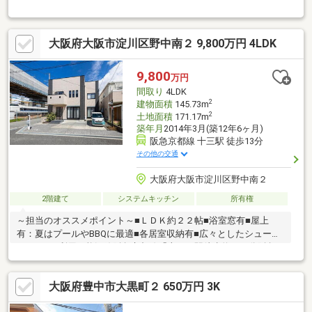
徒歩13分・2020年2月築 戸建て・木造2階建て2SLDK＋WICの間取
り・北西側接道間口約4.7ｍにつき採光通風良好・駐車スペースあ
り（サイズによる制限あり）・浴室１６１６サイズ・3階にバルコ
大阪府大阪市淀川区野中南２ 9,800万円 4LDK
ニーがございます・室内丁寧にお使いです▼周辺環境・万代豊中
豊南店 徒歩9分(約650m)■ ご希望の住まい探しをお手伝いします
━━━━━・・・物件の詳細・ご相談はお気軽にお問い合わせく
9,800
万円
ださい。
間取り
4LDK
2
建物面積
145.73m
2
土地面積
171.17m
築年月
2014年3月(築12年6ヶ月)
阪急京都線 十三駅 徒歩13分
その他の交通
大阪府大阪市淀川区野中南２
2階建て
システムキッチン
所有権
～担当のオススメポイント～■ＬＤＫ約２２帖■浴室窓有■屋上
有：夏はプールやBBQに最適■各居室収納有■広々としたシューズ
クローク■利用可能沿線阪急京都線「十三」駅徒歩約１３分阪急
宝塚線「三国」駅徒歩約１５分【リフォーム相談】住友林業のリ
フォーム（大幅な改装工事もお任せください）、その他提携リフ
大阪府豊中市大黒町２ 650万円 3K
ォーム業者のご紹介によりお客様のご希望・ニーズに合わせたご
提案をさせていただきます！ご希望のリフォーム内容、内装イメ