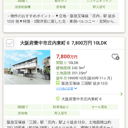
2階建て
都市ガス
システムキッチン
浴室乾燥機
所有権
即入居可
－物件のおすすめポイント－▼立地・阪急宝塚線「庄内」駅 徒歩
12分 他▼特徴・2階洋室に面した北・東側バルコニー・玄関から
直接キッチンへ出入りも可能・LDKは約11.1帖、収納有▼設備・
食洗機・浴室乾燥機▼2008年8月内外装リフォーム履歴【交換】
キッチン、トイレ、浴室、洗面台 等【張替】全室フローリング・
大阪府豊中市庄内東町６ 7,800万円 10LDK
クロス【その他】間取り変更、外壁塗装 他▼周辺環境・スーパー
「ライフ三国橋店」徒歩6分(約450m)・豊南小学校 徒歩9分(約
650m)■ ご希望の住まい探しをお手伝いします ━━━━━・・・
7,800
万円
物件の詳細・ご相談はお気軽にお問い合わせください。
間取り
10LDK
2
建物面積
242.5m
2
土地面積
351.35m
築年月
1995年10月(築30年11ヶ月)
阪急宝塚線 三国駅 徒歩12分
その他の交通
大阪府豊中市庄内東町６
2階建て
駐車場あり
オール電化
所有権
即入居可
阪急宝塚線「三国」駅「庄内」駅より徒歩12分。土地面積は約
351.35平米（約106.28坪）とゆとりがあり、建物は旭化成ホーム