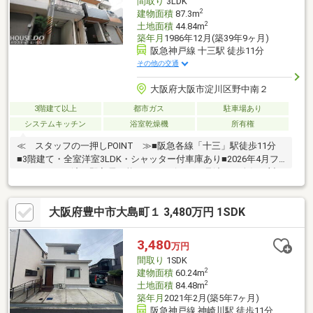
間取り
3LDK
2
建物面積
87.3m
2
土地面積
44.84m
築年月
1986年12月(築39年9ヶ月)
阪急神戸線 十三駅 徒歩11分
その他の交通
大阪府大阪市淀川区野中南２
3階建て以上
都市ガス
駐車場あり
システムキッチン
浴室乾燥機
所有権
≪ スタッフの一押しPOINT ≫■阪急各線「十三」駅徒歩11分
■3階建て・全室洋室3LDK・シャッター付車庫あり■2026年4月フ
ルリフォーム済！即入居可能です■リビングを見渡せる人気の対
面式キッチン♪（食洗器付）■バスタイムも快適な浴室乾燥機完
備！■収納が豊富でお部屋もスッキリ保てます■2階に洗濯機置
大阪府豊中市大島町１ 3,480万円 1SDK
場・バルコニーがありお洗濯もラクラク♪■2.4帖洋室にはデスクが
あり書斎としてもピッタリ≪ 周辺環境 ≫スーパー万代…徒歩7
分スーパーマルハチ…徒歩8分セブンイレブン…徒歩6分ドラッグア
3,480
万円
カカベ…徒歩9分十三市民病院…徒歩5分
間取り
1SDK
2
建物面積
60.24m
2
土地面積
84.48m
築年月
2021年2月(築5年7ヶ月)
阪急神戸線 神崎川駅 徒歩11分