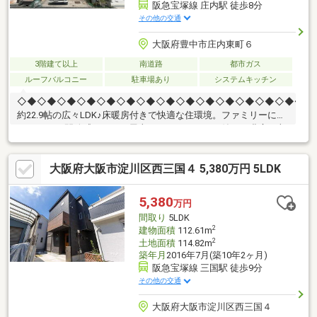
阪急宝塚線 庄内駅 徒歩8分
その他の交通
大阪府豊中市庄内東町６
3階建て以上
南道路
都市ガス
ルーフバルコニー
駐車場あり
システムキッチン
◇◆◇◆◇◆◇◆◇◆◇◆◇◆◇◆◇◆◇◆◇◆◇◆◇◆◇◆◇■
約22.9帖の広々LDK♪床暖房付きで快適な住環境。ファミリーにも
おすすめ♪■開放感あふれる屋上ルーフバルコニー付き♪■豊富な収
納スペースを確保した使いやすい間取り♪■周辺施設イオンフード
スタイル豊中庄内店まで約320ｍ（徒歩約4分）ファミリーマート
大阪府大阪市淀川区西三国４ 5,380万円 5LDK
庄内駅東店まで約560ｍ（徒歩約7分）アルカ庄内西薬局まで約
210m（徒歩3分）豊中庄内郵便局まで約410ｍ（徒歩6分）
5,380
万円
間取り
5LDK
2
建物面積
112.61m
2
土地面積
114.82m
築年月
2016年7月(築10年2ヶ月)
阪急宝塚線 三国駅 徒歩9分
その他の交通
大阪府大阪市淀川区西三国４