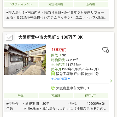
システムキッチン
浴室乾燥機
所有権
■即入居可！■南西向き・陽当り良好■令和８年５月室内リフォー
ム済・食器洗浄乾燥機付システムキッチン/ ユニットバス/洗面
化粧台/トイレ/建具新調・クロス貼替・網戸張替・ＣＦ/フロアタ
イル貼替・シロアリ点検・ハウスクリーニング等■全居室６帖確
保・収納有■ビルトインガレージ・ハイルーフ車駐車可■設備充
大阪府豊中市大黒町１ 100万円 3K
実・ＩＨクッキングヒーター・食器洗浄乾燥機・浄水器・ヒート
ポンプ給湯器・浴室自動お湯張り、追い焚き機能・温水洗浄便座
付トイレ×２■大阪メトロ御堂筋線「東三国」駅徒歩１７分＊空家
100
万円
につき即日ご内覧可能です！＊お気軽にお問い合わせください！
間取り
3K
2
建物面積
24.29m
2
土地面積
1117.35m
築年月
1950年1月(築76年8ヶ月)
阪急宝塚線 庄内駅 徒歩18分
その他の交通
大阪府豊中市大黒町１
平屋
南道路
都市ガス
■借地権 ・新規期間 20年 ・地代 19600円■築
年数 不明■洗面・風呂場なし→近くに【神州温泉あるごの
湯】あります。 1.1キロメートル 15分■周辺環境関西ス