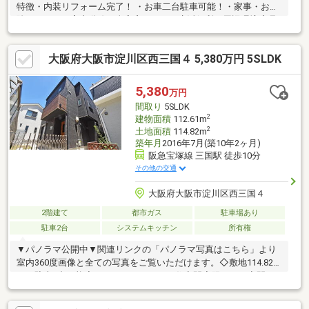
特徴・内装リフォーム完了！ ・お車二台駐車可能！・家事・お掃
除ラクラクの家事動線・全室窓あり！・生活便利な周辺環境◆見
るだけ大歓迎◆接客対応品質に自信があり◆ご相談だけでも承り
ます◆夜間早朝対応可能◆無料送迎可
大阪府大阪市淀川区西三国４ 5,380万円 5SLDK
◇―◇―◇―◇―◇―◇―◇―◇―◇―◇―◇「購入するか分からな
いけど見るだけ見たい」「家を見るのが初めてで不安」「他社の
物件もまとめて見てみたい」等 ご購入をご検討中のお客様にとっ
5,380
万円
て、より良い条件でご購入頂く為に精一杯サポート致します！不
間取り
5SLDK
動産の事なら何でもお気軽にご相談下さい！
2
建物面積
112.61m
2
土地面積
114.82m
築年月
2016年7月(築10年2ヶ月)
阪急宝塚線 三国駅 徒歩10分
その他の交通
大阪府大阪市淀川区西三国４
2階建て
都市ガス
駐車場あり
駐車2台
システムキッチン
所有権
▼パノラマ公開中▼関連リンクの「パノラマ写真はこちら」より
室内360度画像と全ての写真をご覧いただけます。◇敷地114.82
㎡／駐車2台可能◇5SLDKのゆとりある住空間◇限られた空間を
有効に活用した屋根裏収納付き◇近隣に小中学校があり、安心の
通学環境～リフォーム内容～クロス・ＣＦ・フロアタイル張替、