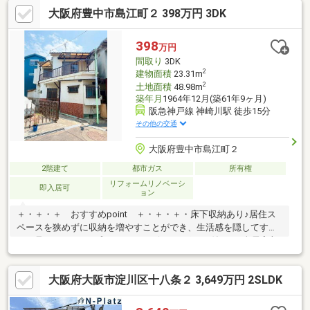
「大阪梅田」駅でアクセス可能、毎日の通勤や通学、お出かけに
大阪府豊中市島江町２ 398万円 3DK
便利♪・全居室和室で断熱性・保湿性が高いため、冬は暖かく、夏
は涼しく過ごせる♪・キッチン及び全居室に自然な風を取り込みや
すい窓あり♪・生活感を隠せる床下収納付き♪・小さい子どものい
398
万円
る家族に最適な3DK♪・現況空家♪・再建築不可・土地返却時は更
間取り
3DK
地にて返却
2
建物面積
23.31m
2
土地面積
48.98m
築年月
1964年12月(築61年9ヶ月)
阪急神戸線 神崎川駅 徒歩15分
その他の交通
大阪府豊中市島江町２
2階建て
都市ガス
所有権
リフォームリノベーシ
即入居可
ョン
＋・＋・＋ おすすめpoint ＋・＋・＋・床下収納あり♪居住ス
ペースを狭めずに収納を増やすことができ、生活感を隠してすっ
きり見せられる♪・プライバシーを保てるポーチ付き♪・全居室収
納あり♪整理整頓しやすく、部屋を広く使える♪・全居室及びDKや
浴室に窓あり♪換気をしやすく、空気がこもりにくい♪・空間が広
大阪府大阪市淀川区十八条２ 3,649万円 2SLDK
く見せることができる出窓あり♪・ベランダが2箇所あり♪洗濯物
をたくさん干すことができる♪・現況空家♪お気軽にお問い合わせ
ください♪・令和8年7月リフォーム済♪美麗な状態で生活できる♪