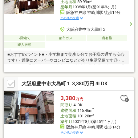
2
土地面積
89.99m
築年月
1935年1月(築91年8ヶ月)
阪急神戸線 神崎川駅 徒歩14分
その他の交通
大阪府豊中市大黒町２
2階建て
都市ガス
所有権
即入居可
■おすすめポイント■・小学校まで徒歩５分でお子様の通学も安心
です♪・近隣にスーパーやコンビニなどがあり生活至便です◎・人
気の角地で通風良好です・空家につき即内覧/即入居可能です！豊
中市で新しい住環境をお探しなら、ウエマチ不動産 大阪北店にご
来店をお待ちしております。※物件写真は一部、AIによる画像処理
大阪府豊中市大島町１ 3,380万円 4LDK
を行っており家具や備品が削除されております。現況とは異なる
ことをご承知ください。※建築年月日不詳
3,380
万円
間取り
4LDK
2
建物面積
116.46m
2
土地面積
101.28m
築年月
2001年8月(築25年1ヶ月)
阪急神戸線 神崎川駅 徒歩14分
その他の交通