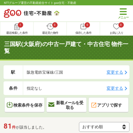
NTTグループ運営の不動産総合サイト goo住宅・不動産
1
0
0
0
最近検索した条件
最近見た物件
保存した条件
お気に入り
三国駅(大阪府)の中古一戸建て・中古住宅 物件一
覧
駅
変更する
阪急電鉄宝塚線/三国
条件
変更する
指定なし
新着メールを受
検索条件を保存
アプリで探す
取る
81
件
が該当しました。