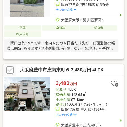
阪急神戸線 神崎川駅 徒歩8分
その他の交通
大阪府大阪市淀川区新高２
平屋
南道路
所有権
即入居可
・間口は約2.9ｍです・南向きにつき日当たり良好・前面道路の幅
員は約5ｍあります※地積測量図が存在しないため地形が不明です
※本物件には都市ガスの引き込みがありません《周辺施設》・ス
ーパー万代淀川新高店まで徒歩2分・ＫＯＨＹＯ阪急三国店まで徒
歩11分・ロピア 新高店まで徒歩7分・阪急オアシス神崎川店まで
大阪府豊中市庄内東町６ 3,480万円 4LDK
徒歩11分・スーパーマルハチ野中北店まで徒歩5分・ローソンま
で徒歩2分・ファミリーマートまで徒歩4分・十三市民病院まで徒
歩4分
3,480
万円
間取り
4LDK
2
建物面積
142.65m
2
土地面積
87.43m
築年月
1992年2月(築34年7ヶ月)
阪急宝塚線 庄内駅 徒歩8分
その他の交通
大阪府豊中市庄内東町６