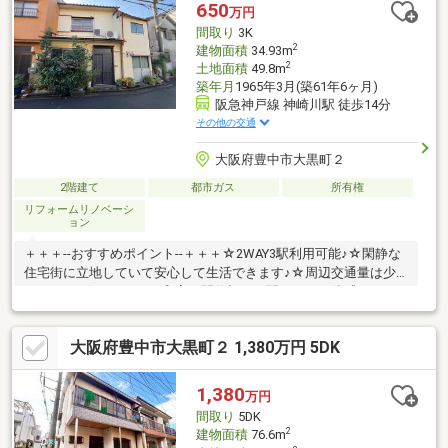
ージをお聞かせください。
650
万円
間取り
3K
2
建物面積
34.93m
2
土地面積
49.8m
築年月
1965年3月(築61年6ヶ月)
阪急神戸線 神崎川駅 徒歩14分
その他の交通
大阪府豊中市大黒町２
2階建て
都市ガス
所有権
リフォームリノベーシ
ョン
＋＋＋--おすすめポイント--＋＋＋☆2WAY3駅利用可能♪☆閑静な
住宅街に立地していて安心して生活できます♪☆周辺交通量は少
なめです♪☆キッチンは和室の間仕切りを開けると一体感にある
空間になります♪☆キッチンに窓がある為、お料理の際の換気も
安心です♪☆L字型キッチンがあり、作業効率が良いです♪☆収納
大阪府豊中市大黒町２ 1,380万円 5DK
スペースがございますので、お部屋がすっきり片付きます♪☆使
用用途により使い分けやすい和室と洋室があります♪☆嬉しい照
明器具、冷房・暖房付きです♪☆地上デジタル放送、CATV対応で
1,380
万円
す♪☆2022年11月リフォーム済でトイレが美麗です♪トイレを和室
間取り
5DK
から洋室へ変更
2
建物面積
76.6m