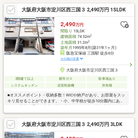
ドが整備！■『三津屋小学校』徒歩2分で通学安心！■スーパー至
大阪府大阪市淀川区西三国３ 2,490万円 1SLDK
近！買い物ラクラク！■鉄骨造のしっかりとした建物！■3LDKと
約3.5帖の納戸付き！■陽当たり・風通し良好！■2階リビングで明
るくプライバシー性良好！■屋上はBBQやガーデニングなど多用途
2,490
万円
に活用可能！■車1台分の駐車スペースあり（車種による）！
間取り
1SLDK
2
建物面積
74.52m
2
土地面積
31.2m
築年月
1995年8月(築31年1ヶ月)
阪急宝塚線 三国駅 徒歩6分
その他の交通
大阪府大阪市淀川区西三国３
3階建て以上
都市ガス
駐車場あり
システムキッチン
浴室乾燥機
所有権
■オススメポイント・収納多数！WICや納戸があり、お部屋をスッ
キリ見せることができます。・小、中学校が徒歩10分圏内にあ
り、お子様の通学も安心・駐車場有・LDKは約11帖と家族が自然
と集まる広さです■リフォーム内容（2025年11月）・システムキ
ッチン新調（食洗器付）・ユニットバス新調（浴室乾燥機付
大阪府大阪市淀川区西三国３ 2,490万円 3LDK
き）・洗面化粧台新調・全室フロアタイル張替・全室クロス張
替・ダウンライト新設・給湯器交換・トイレ交換・建具全て交
換・玄関扉交換・車庫塗装・バルコニー防水・シューズボックス