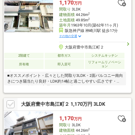
1,170
万円
間取り
3LDK
2
建物面積
44.26m
2
土地面積
49.85m
築年月
1963年10月(築62年11ヶ月)
阪急神戸線 神崎川駅 徒歩17分
その他の交通
大阪府豊中市島江町２
2階建て
都市ガス
システムキッチン
リフォームリノベーシ
所有権
即入居可
ョン
■オススメポイント・広々とした間取り3LDK・2面バルコニー南向
きにつき陽当たり良好・LDK約14帖と過ごしやすい広さです・収
納スペース多数！お部屋をスッキリ見せることができます。・
小、中学校が徒歩10分圏内にあり、お子様の通学も安心です■リ
フォーム内容・新調（システムキッチン、浴室、洗面化粧台、ト
大阪府豊中市島江町２ 1,170万円 3LDK
イレ、建具、ＴＶモニター付きインターホン、シューズボック
ス、エアコン2台）・張替（全室クロス）・網戸一部交換・ハウス
クリーニング等
1,170
万円
間取り
3LDK
2
建物面積
44.26m
2