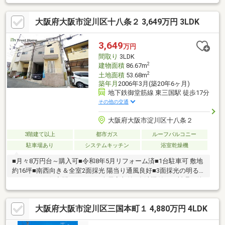
ーパー 約3分 （約260ｍ）サンディ庄内南 約5分
（約400ｍ）キリン堂 約5分 （約400ｍ）庄内南小学
大阪府大阪市淀川区十八条２ 3,649万円 3LDK
校 約1分 （約86ｍ）大黒1丁目公園 約2分 （約2
分）
3,649
万円
間取り
3LDK
2
建物面積
86.67m
2
土地面積
53.68m
築年月
2006年3月(築20年6ヶ月)
地下鉄御堂筋線 東三国駅 徒歩17分
その他の交通
大阪府大阪市淀川区十八条２
3階建て以上
都市ガス
ルーフバルコニー
駐車場あり
システムキッチン
浴室乾燥機
■月々8万円台～購入可■令和8年5月リフォーム済■1台駐車可 敷地
約16坪■南西向き＆全室2面採光 陽当り通風良好■3面採光の明る
いリビング■住空間スッキリ！全居室収納■食洗機付！お料理の後
片付けをサポート◎■洗濯物が乾きやすい南西向きバルコニー■大
切なお車を雨風から守るビルドインガレージ■小学校、スーパー
大阪府大阪市淀川区三国本町１ 4,880万円 4LDK
が徒歩10分圏内〈リフォーム内容〉・システムキッチン新調・洗
面台新調・ユニットバス新調・温水洗浄便座付トイレ新調・クロ