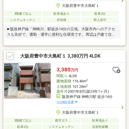
大阪府豊中市大島町１
3階建て以上
駐車場あり
駐車2台
システムキッチン
所有権
即入居可
■ 阪急神戸線「神崎川」駅徒歩14分の立地。大阪市内へのアクセ
スも良好で、通勤・通学に便利な住環境です。周辺は戸建て住宅
が並ぶ落ち着いた街並みで、穏やかな暮らしが叶います。■ 敷地
面積約30坪のゆとりある戸建住宅。建物と敷地にゆとりがあり、
ご家族でゆったりとお住まいいただけます。■ 駐車スペースは2台
大阪府豊中市大島町１ 3,380万円 4LDK
分を確保（車種による）。ご夫婦でお車を所有されるご家庭や来
客時にも便利なポイントです。■ プライバシーに配慮された2階リ
ビングを採用。通行人の視線を気にせず、ご家族がくつろげる明
3,380
万円
るく開放的な住空間となっています。
間取り
4LDK
2
建物面積
116.46m
2
土地面積
101.28m
築年月
2001年8月(築25年1ヶ月)
阪急神戸線 神崎川駅 徒歩14分
その他の交通
大阪府豊中市大島町１
3階建て以上
都市ガス
駐車場あり
駐車2台
システムキッチン
浴室乾燥機