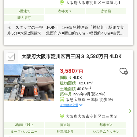
大阪府大阪市淀川区三津屋北１
2階建て
都市ガス
所有権
即入居可
≪ スタッフの一押しPOINT ≫■阪急神戸線「神崎川」駅まで徒
歩5分■木造2階建て・北西向き■間口約3.6ｍ・幅員約4.0ｍ■古民家
風の外観がお洒落な店舗付住宅■これから事業を始める方にもお
すすめです♪≫1階部分（店舗スペース）≫2階部分（和室・洋
室）≫キッチン・トイレあり■三津屋商店街から徒歩30秒の場所
大阪府大阪市淀川区西三国３ 3,580万円 4LDK
にあります♪■周辺環境が充実した三津屋エリア≫徒歩5分圏内に
スーパー・コンビニ・ドラッグストアがあります≫小学校も近
く、ファミリー世帯が多い三津屋エリア≪周辺環境≫阪急オアシ
3,580
万円
ス…徒歩8分ロピア新高…徒歩11分ローソン…徒歩4分セブンイレブ
間取り
4LDK
ン…徒歩4分スギ薬局…徒歩5分
2
建物面積
102.01m
2
土地面積
40.02m
築年月
1999年9月(築27年)
阪急宝塚線 三国駅 徒歩5分
その他の交通
大阪府大阪市淀川区西三国３
3階建て以上
南道路
都市ガス
ルーフバルコニー
駐車場あり
システムキッチン