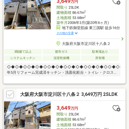
3,649
万円
キッチン新調、洗面所新調、浴室新調、トイレ新調、給湯器新
間取り
2SLDK
調・昭和61年：2階増築未登記
2
建物面積
86.67m
2
土地面積
53.68m
築年月
2006年3月(築20年6ヶ月)
地下鉄御堂筋線 東三国駅 徒歩16分
その他の交通
大阪府大阪市淀川区十八条２
3階建て以上
都市ガス
駐車場あり
システムキッチン
浴室乾燥機
所有権
◇◆◇◆◇◇◆◇◆◇◇◆◇◆◇◇◆◇◆◇◇◆◇◆◇◇◆◇◆◇◇◆
年5月リフォーム完成済キッチン・洗面化粧台・トイレ・クロス・
フローリングetc.■大阪メトロ御堂筋線「東三国」駅まで徒歩16分
大阪シティバス「榎木橋」停まで徒歩1分阪急宝塚線「三国」駅ま
で徒歩21分●西三国小学校まで約670ｍ●三国中学校まで約1260ｍ
大阪府大阪市淀川区十八条２ 3,649万円 2SLDK
■周辺施設ローソン 東三国店まで約570ｍ山陽マルナカ 三国店ま
で約660ｍ新駅8号公園まで約600ｍ◎見学カレンダーから予約で
きます◎赤い見学ボタンをクリック♪お電話でのお問い合わせもお
3,649
万円
待ちしております！
間取り
2SLDK
2
建物面積
86.67m
2
土地面積
53.68m