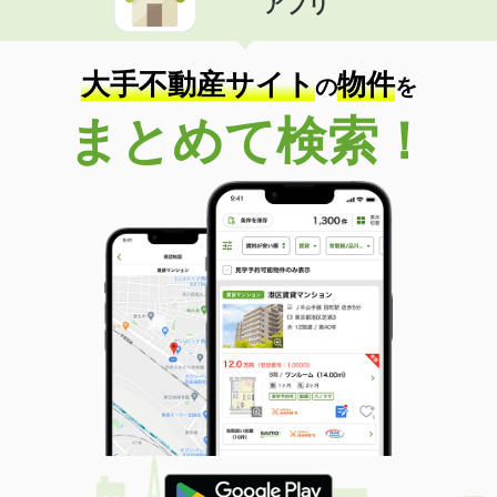
アプリ
大手不動産サイト
物件
の
を
まとめて検索！