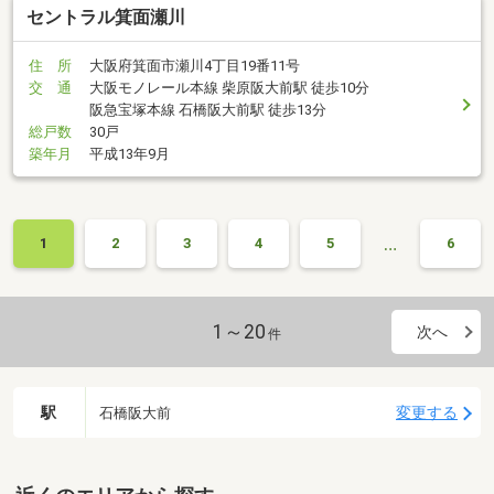
セントラル箕面瀬川
住 所
大阪府箕面市瀬川4丁目19番11号
交 通
大阪モノレール本線 柴原阪大前駅 徒歩10分
阪急宝塚本線 石橋阪大前駅 徒歩13分
総戸数
30戸
築年月
平成13年9月
…
1
2
3
4
5
6
1～20
次へ
件
駅
変更する
石橋阪大前