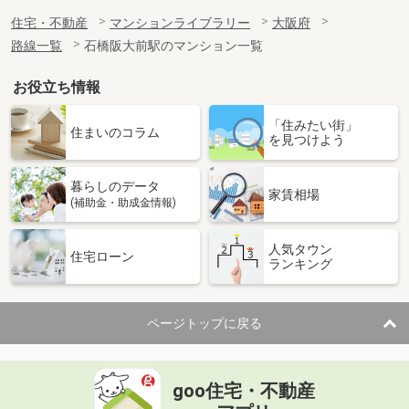
住宅・不動産
マンションライブラリー
大阪府
路線一覧
石橋阪大前駅のマンション一覧
お役立ち情報
「住みたい街」
住まいのコラム
を見つけよう
暮らしのデータ
家賃相場
(補助金・助成金情報)
人気タウン
住宅ローン
ランキング
ページトップに戻る
goo住宅・不動産