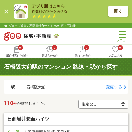
アプリ版はこちら
開く
複数社の物件を探せる！
NTTグループ運営の不動産総合サイト goo住宅・不動産
0
0
0
0
最近検索した条件
最近見た物件
保存した条件
お気に入り
石橋阪大前駅のマンション 路線・駅から探す
駅
変更する
石橋阪大前
110
件
が該当しました。
日商岩井箕面ハイツ
住 所
大阪府箕面市半町3丁目5番