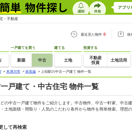
住宅・不動産
0
最近見た物件
保
一戸建てを買う
建てる
投資する
不動産
古
新築
中古
土地
土地活用
投資
府
>
木津川市
>
奈良線
>
上狛駅の中古一戸建て 物件一覧
古一戸建て・中古住宅 物件一覧
家などの中古一戸建て物件をご紹介します。中古物件、中古一軒家、中古
積・土地面積・間取り・人気のこだわり条件から物件を簡単検索。理想の
更して再検索