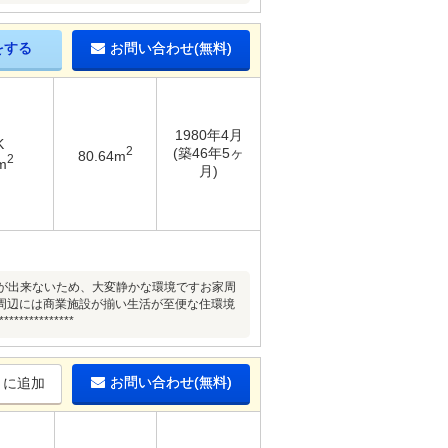
をする
お問い合わせ(無料)
1980年4月
K
2
(築46年5ヶ
80.64m
2
m
月)
り通り抜けが出来ないため、大変静かな環境ですお家周
周辺には商業施設が揃い生活が至便な住環境
*********
お問い合わせ(無料)
りに追加