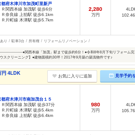
京都府木津川市加茂町里新戸
2,280
ＪＲ関西本線 加茂駅 徒歩6分
4LD
ＪＲ奈良線 上狛駅 徒歩6.1km
万円
102.4
ＪＲ片町線 木津駅 徒歩5.7km
あり
駐車3台
所有権
リフォームリノベーション
------------------------------●関西本線「加茂」駅まで徒歩約6分！●令和8年8
ウスクリーニング】●建物面積約30坪！2017年9月築の築浅物件です♪
円 4LDK
見学予約
お気に入りに追加
京都府木津川市南加茂台１５
980
ＪＲ関西本線 加茂駅 徒歩37分
4LD
ＪＲ片町線 木津駅 徒歩5.4km
万円
105.7
ＪＲ奈良線 上狛駅 徒歩6.4km