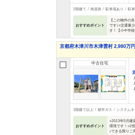
2階建て
南道路
駐車場あり
駐車
【この物件の良
おすすめポイント
です♪○交通量
す！【小中学校】
京都府木津川市木津雲村 2,980万円 
中古住宅
3階建て以上
都市ガス
システムキ
○2013年5
おすすめポイント
環境です！○2
♪できる限りご