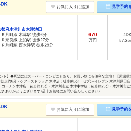
DK
見学予約
お気に入りに追加
京都府木津川市木津池田
670
ＪＲ片町線 木津駅 徒歩6分
4D
ＪＲ奈良線 上狛駅 徒歩27分
万円
57.25
ＪＲ片町線 西木津駅 徒歩28分
ント】◆周辺にはスーパー・コンビニもあり、お買い物にも便利な立地！【周辺環境
：徒歩約6分・ケアーズドラッグ 木津店：徒歩約5分・セブン-イレブン 木津川原田
・コーナン木津店：徒歩約15分・木津川市立 木津中学校：徒歩約25分・木津川市
だきありがとうございます♪是非お気軽にお問い合わせください♪
DK
見学予約
お気に入りに追加