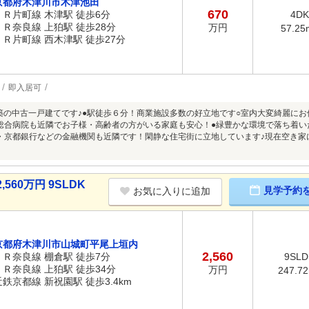
京都府木津川市木津池田
670
ＪＲ片町線 木津駅 徒歩6分
4DK
ＪＲ奈良線 上狛駅 徒歩28分
万円
57.25
ＪＲ片町線 西木津駅 徒歩27分
即入居可
月建築の中古一戸建てです♪●駅徒歩６分！商業施設多数の好立地です○室内大変綺麗に
総合病院も近隣でお子様・高齢者の方がいる家庭も安心！●緑豊かな環境で落ち着い
・京都銀行などの金融機関も近隣です！閑静な住宅街に立地しています♪現在空き家
60万円 9SLDK
見学予約
お気に入りに追加
京都府木津川市山城町平尾上垣内
2,560
ＪＲ奈良線 棚倉駅 徒歩7分
9SLD
ＪＲ奈良線 上狛駅 徒歩34分
万円
247.7
近鉄京都線 新祝園駅 徒歩3.4km