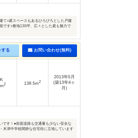
戸建て○庭スペースもあるひろびろとした戸建
能です○敷地130坪、広々とした庭も魅力で
をする
お問い合わせ(無料)
2013年5月
DK
2
(築13年4ヶ
138.5m
2
9m
月)
使いです！●前面道路も交通量も少ない安全な
校・木津中学校閑静な住宅街に立地しています