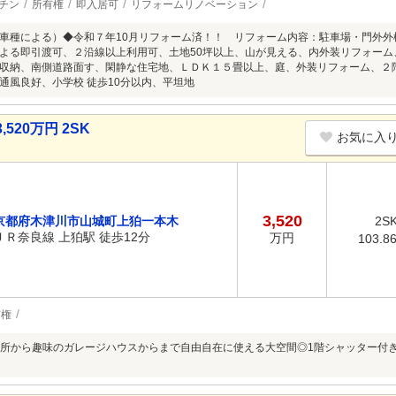
チン
所有権
即入居可
リフォームリノベーション
車種による）◆令和７年10月リフォーム済！！ リフォーム内容：駐車場・門外
よる即引渡可、２沿線以上利用可、土地50坪以上、山が見える、内外装リフォー
収納、南側道路面す、閑静な住宅地、ＬＤＫ１５畳以上、庭、外装リフォーム、２
通風良好、小学校 徒歩10分以内、平坦地
20万円 2SK
お気に入
3,520
京都府木津川市山城町上狛一本木
2S
ＪＲ奈良線 上狛駅 徒歩12分
万円
103.8
有権
所から趣味のガレージハウスからまで自由自在に使える大空間◎1階シャッター付き