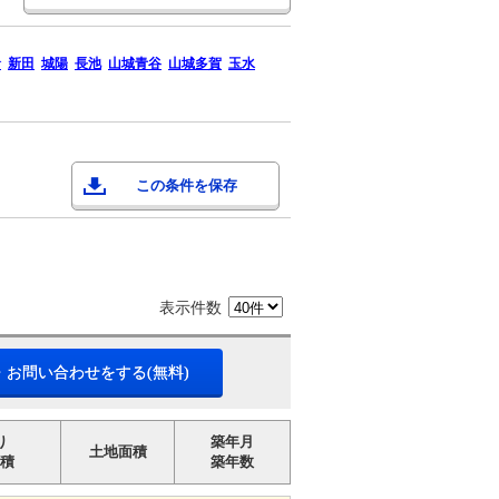
倉
新田
城陽
長池
山城青谷
山城多賀
玉水
この条件を保存
表示件数
・お問い合わせをする(無料)
り
築年月
土地面積
積
築年数