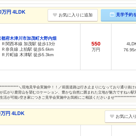
万円 4LDK
見学予約
お気に入りに追加
京都府木津川市加茂町大野内畑
550
ＪＲ関西本線 加茂駅 徒歩13分
4LD
ＪＲ奈良線 上狛駅 徒歩5.6km
万円
76.95
ＪＲ片町線 木津駅 徒歩5.3km
*********************＼現地見学会実施中！！／前面道路は行き止まりになってお
が広がり鹿背山を望むロケーション、豊かな自然に囲まれた立地が魅力ですね♪♪駅
が可能♪空き家につきご見学会実施中お気軽にご相談くださいませ********************
万円 4LDK
お気に入