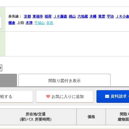
奈良線：
京都
東福寺
稲荷
ＪＲ藤森
桃山
六地蔵
木幡
黄檗
宇治
ＪＲ小
棚倉
上狛
木津
平城山
奈良
間取り図付き表示
お気に入りに追加
資料請求
所在地/交通
間取
価格
（駅/バス 所要時間）
建物面