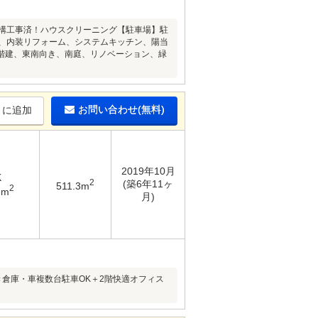
外構工事済！ハウスクリーニング【駐車場】駐
ム、内装リフォーム、システムキッチン、陽当
階建、東南向き、南庭、リノベーション、緑
お問い合わせ(無料)
りに追加
2019年10月
K
2
(築6年11ヶ
511.3m
2
6m
月)
倉庫・車複数台駐車OK＋2階快適オフィス