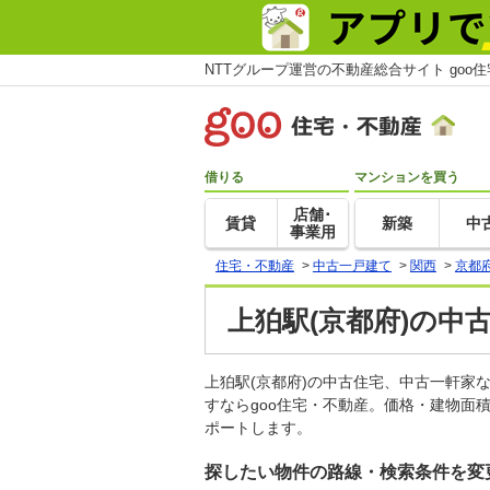
NTTグループ運営の不動産総合サイト goo
借りる
マンションを買う
店舗･
賃貸
新築
中
事業用
住宅・不動産
>
中古一戸建て
>
関西
>
京都
上狛駅(京都府)の中
上狛駅(京都府)の中古住宅、中古一軒
すならgoo住宅・不動産。価格・建物面
ポートします。
探したい物件の路線・検索条件を変