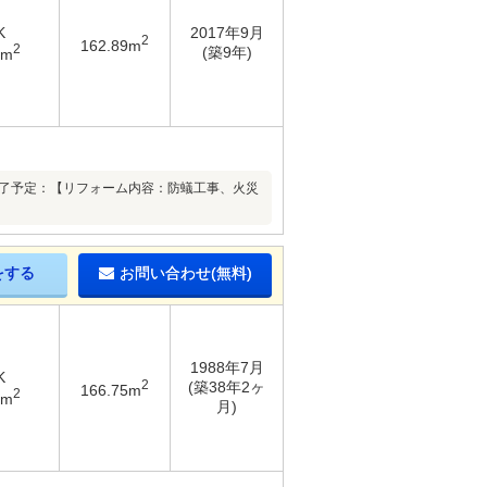
K
2017年9月
2
162.89m
2
(築9年)
6m
月下旬リフォーム完了予定：【リフォーム内容：防蟻工事、火災
をする
お問い合わせ(無料)
1988年7月
K
2
(築38年2ヶ
166.75m
2
6m
月)