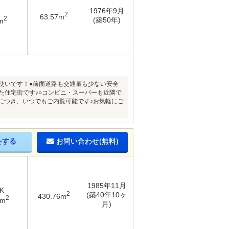
1976年9月
2
63.57m
2
(築50年)
m
お使いです！●前面道路も交通量も少ない安全
た住宅街です♪○コンビニ・スーパーも近隣で
につき、いつでもご内覧可能です♪お気軽にご
をする
お問い合わせ(無料)
1985年11月
K
2
(築40年10ヶ
430.76m
2
2m
月)