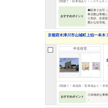
2階建て
駐車場あり
システムキッ
◆駐車２台可（
車台数は車種に
おすすめポイント
り良好、全居室
豊かな住宅地、
京都府木津川市山城町上狛一本木 3,5
中古住宅
2階建て
南道路
駐車場あり
所
◎本格的な事務
おすすめポイント
。