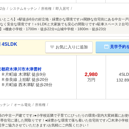
2台
システムキッチン
所有権
即入居可
いところ】○駅徒歩6分の好立地・緑豊かな環境です♪○閑静な住宅街にある中古一
少なく安全な環境です！○９LDKと大家族でも安心の間取りです○駐車スペース２台可
○棚倉小学校・1700m・徒歩22分○山城中学校・1800m・徒歩23分
4SLDK
見学予約
お気に入りに追加
京都府木津川市木津雲村
2,980
ＪＲ片町線 木津駅 徒歩9分
4SL
ＪＲ奈良線 上狛駅 徒歩20分
万円
132.8
ＪＲ片町線 西木津駅 徒歩28分
ッチン
オール電化
所有権
月建築の中古一戸建てです♪●小学校近隣で子育てにぴったりの環境○室内大変綺麗にお
世帯住宅に適した間取りです！●緑豊かな環境で落ち着いた住宅街です♪◯木津小学
見学ご協力させていただきます♪お気軽にご内覧ください！