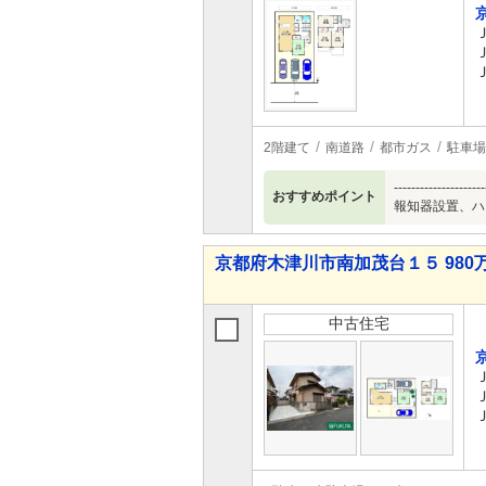
2階建て
南道路
都市ガス
駐車場
----------
おすすめポイント
報知器設置、ハ
京都府木津川市南加茂台１５ 980万
中古住宅