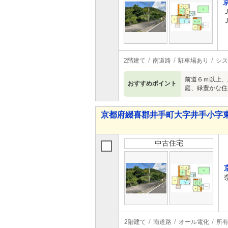
2階建て
南道路
駐車場あり
シス
前道６ｍ以上、
おすすめポイント
庭、緑豊かな住
京都府綴喜郡井手町大字井手小字東垣内
中古住宅
2階建て
南道路
オール電化
所