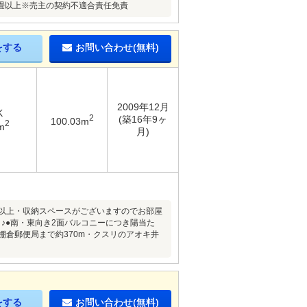
畳以上※売主の契約不適合責任免責
をする
お問い合わせ(無料)
2009年12月
K
2
(築16年9ヶ
100.03m
2
m
月)
6帖以上・収納スペースがございますのでお部屋
♪●南・東向き2面バルコニーにつき陽当た
棚倉郵便局まで約370m・クスリのアオキ井
をする
お問い合わせ(無料)