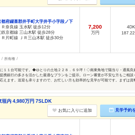
京都府綴喜郡井手町大字井手小字段ノ下
7,200
ＪＲ奈良線 玉水駅 徒歩12分
4DK
近鉄京都線 三山木駅 徒歩28分
万円
187.2
ＪＲ片町線 ＪＲ三山木駅 徒歩30分
所有権
に１１台可能です。◆ゆとりの土地２２８．６９坪！◇南東角地で陽当り・通風良好
提携銀行の多さを活かした最適なプランをご提示。ローン審査が不安な方もご相談
応えます。送迎も承りますので、お忙しい方も効率的な見学が可能です。まずは資
 4,980万円 7SLDK
見学予約
お気に入りに追加