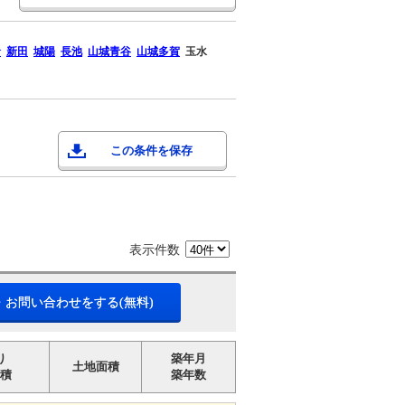
倉
新田
城陽
長池
山城青谷
山城多賀
玉水
この条件を保存
表示件数
・お問い合わせをする(無料)
り
築年月
土地面積
積
築年数