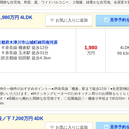
閑静な住宅地、和室、庭、ワイドバルコニー、２階建、緑豊かな住宅地、全居室６
80万円 4LDK
見学予約
お気に入りに追加
京都府木津川市山城町綺田南河原
1,980
ＪＲ奈良線 棚倉駅 徒歩12分
4LD
ＪＲ奈良線 玉水駅 徒歩31分
万円
99.63
近鉄京都線 狛田駅 徒歩4.3km
】の仲介―物件のおすすめポイント―●JR奈良線「棚倉」駅まで徒歩12分！●全居室
使いいただけます。●IHクッキングヒーターのためキッチン周りのお掃除もらくらく
す！●喧騒から離れた閑静な住宅地です。◇近隣施設◇・棚倉小学校まで約320m・
0m
 7,200万円 4DK
見学予約
お気に入りに追加