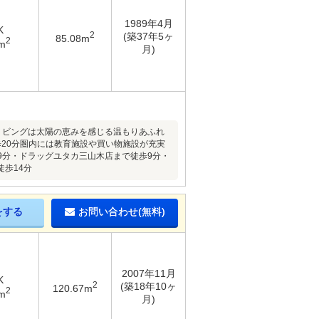
1989年4月
K
2
(築37年5ヶ
85.08m
2
m
月)
光のリビングは太陽の恵みを感じる温もりあふれ
20分圏内には教育施設や買い物施設が充実
9分・ドラッグユタカ三山木店まで徒歩9分・
歩14分
をする
お問い合わせ(無料)
2007年11月
K
2
(築18年10ヶ
120.67m
2
m
月)