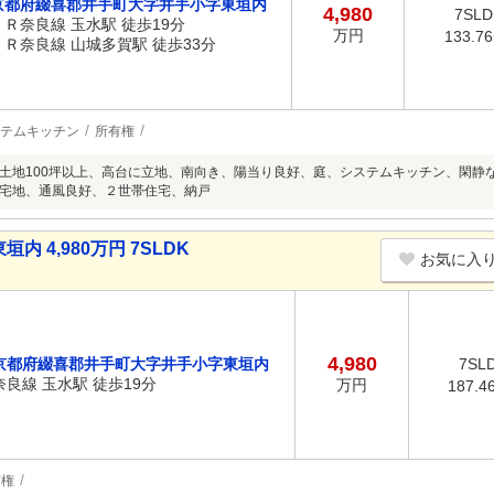
京都府綴喜郡井手町大字井手小字東垣内
4,980
7SLD
ＪＲ奈良線 玉水駅 徒歩19分
万円
133.7
ＪＲ奈良線 山城多賀駅 徒歩33分
テムキッチン
所有権
土地100坪以上、高台に立地、南向き、陽当り良好、庭、システムキッチン、閑静
宅地、通風良好、２世帯住宅、納戸
 4,980万円 7SLDK
お気に入
4,980
京都府綴喜郡井手町大字井手小字東垣内
7SL
奈良線 玉水駅 徒歩19分
万円
187.4
有権