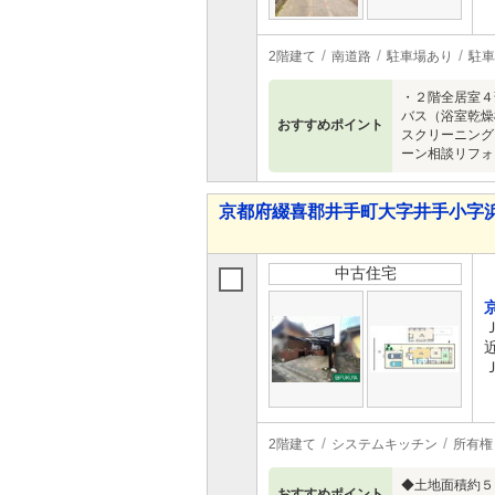
2階建て
南道路
駐車場あり
駐車
・２階全居室４
バス（浴室乾燥
おすすめポイント
スクリーニング
ーン相談リフォ
京都府綴喜郡井手町大字井手小字浜田 
中古住宅
2階建て
システムキッチン
所有権
◆土地面積約５
おすすめポイント