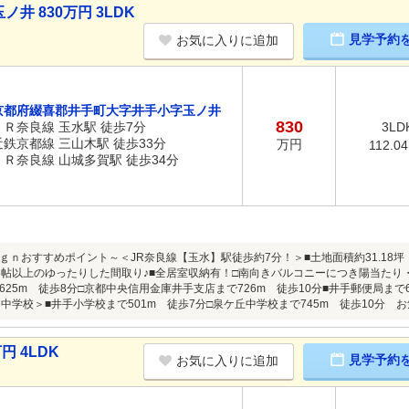
 830万円 3LDK
見学予約
お気に入りに追加
京都府綴喜郡井手町大字井手小字玉ノ井
830
ＪＲ奈良線 玉水駅 徒歩7分
3LD
近鉄京都線 三山木駅 徒歩33分
万円
112.0
ＪＲ奈良線 山城多賀駅 徒歩34分
ｇｎおすすめポイント～＜JR奈良線【玉水】駅徒歩約7分！＞■土地面積約31.18坪！
6帖以上のゆったりした間取り♪■全居室収納有！□南向きバルコニーにつき陽当たり
25m 徒歩8分□京都中央信用金庫井手支店まで726m 徒歩10分■井手郵便局まで6
・中学校＞■井手小学校まで501m 徒歩7分□泉ケ丘中学校まで745m 徒歩10分 
円 4LDK
見学予約
お気に入りに追加