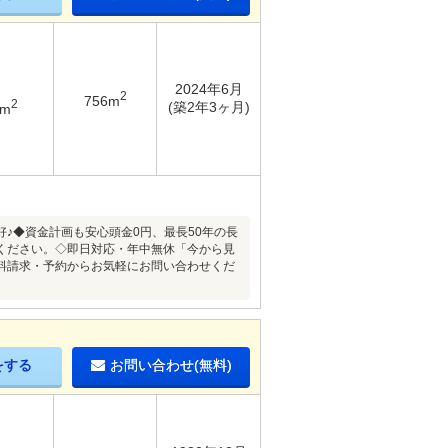
2024年6月
2
756m
2
(築2年3ヶ月)
2m
♪◆資金計画も安心頭金0円、最長50年の長
ください。◇即日対応・年中無休「今から見
料請求・予約からお気軽にお問い合わせくだ
をする
お問い合わせ(無料)