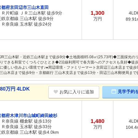
京都府京田辺市三山木直田
1,300
ＪＲ片町線 ＪＲ三山木駅 徒歩9分
4LD
近鉄京都線 三山木駅 徒歩9分
万円
89.91
ＪＲ奈良線 玉水駅 徒歩24分
JR三山木駅・近鉄三山木駅まで徒歩9分◆土地面積85.08㎡(25.73坪)◆三面採
りできる和室でくつろぐひととき◆2沿線利用可で各方面へのアクセスも良好◆徒歩
に優しい住みよい環境です♪●周辺環境・ファミリーマート京田辺三山木店まで徒歩
三山木店まで徒歩9分・京都銀行 三山木支店まで徒歩13分・田辺三山木郵便局まで徒
0万円 4LDK
見学予約
お気に入りに追加
京都府木津川市山城町綺田綾杉
1,480
ＪＲ奈良線 棚倉駅 徒歩13分
4LD
ＪＲ奈良線 玉水駅 徒歩33分
万円
104.4
近鉄京都線 三山木駅 徒歩4.0km