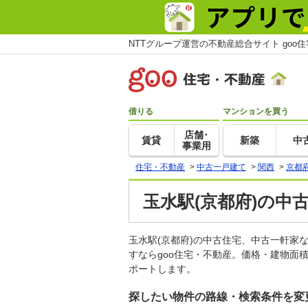
NTTグループ運営の不動産総合サイト goo
借りる
マンションを買う
店舗･
賃貸
新築
中
事業用
住宅・不動産
>
中古一戸建て
>
関西
>
京都
玉水駅(京都府)の中
玉水駅(京都府)の中古住宅、中古一軒
すならgoo住宅・不動産。価格・建物面
ポートします。
探したい物件の路線・検索条件を変