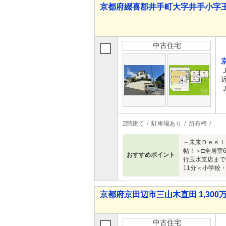
京都府綴喜郡井手町大字井手小字玉ノ井
中古住宅
2階建て
駐車場あり
所有権
～未来Ｄｅｓｉ
帖！＞□全居室
おすすめポイント
行玉水支店まで6
11分＜小学校
京都府京田辺市三山木直田 1,300万
中古住宅