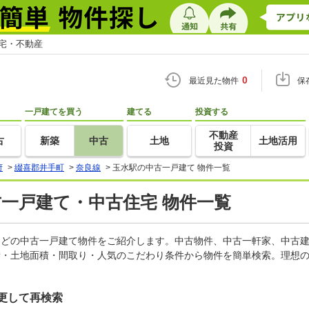
住宅・不動産
0
最近見た物件
保
一戸建てを買う
建てる
投資する
不動産
古
新築
中古
土地
土地活用
投資
府
>
綴喜郡井手町
>
奈良線
>
玉水駅の中古一戸建て 物件一覧
古一戸建て・中古住宅 物件一覧
家などの中古一戸建て物件をご紹介します。中古物件、中古一軒家、中古
積・土地面積・間取り・人気のこだわり条件から物件を簡単検索。理想の
更して再検索