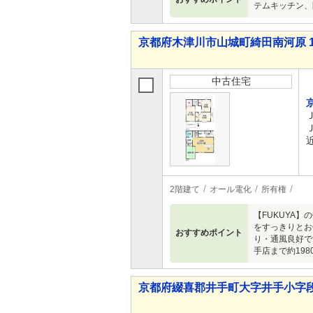
テムキッチン、
京都府木津川市山城町綺田南河原 1,9
中古住宅
2階建て
オール電化
所有権
【FUKUYA
をすっきりとお
おすすめポイント
り・通風良好で
手店まで約198
京都府綴喜郡井手町大字井手小字段ノ下