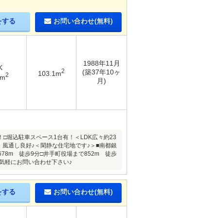
をする
お問い合わせ(無料)
1988年11月
K
2
(築37年10ヶ
103.1m
2
4m
月)
□堀込駐車スペース1台有！＜LDK広々約23
・風通し良好♪＜閑静な住宅地です♪＞■南都銀
78m 徒歩9分□井手町役場まで852m 徒歩
お気軽にお問い合わせ下さい♪
をする
お問い合わせ(無料)