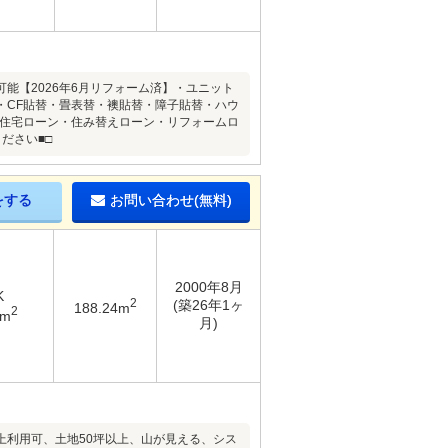
能【2026年6月リフォーム済】・ユニット
・CF貼替・畳表替・襖貼替・障子貼替・ハウ
明住宅ローン・住み替えローン・リフォームロ
ださい■□
をする
お問い合わせ(無料)
2000年8月
K
2
(築26年1ヶ
188.24m
2
8m
月)
上利用可、土地50坪以上、山が見える、シス