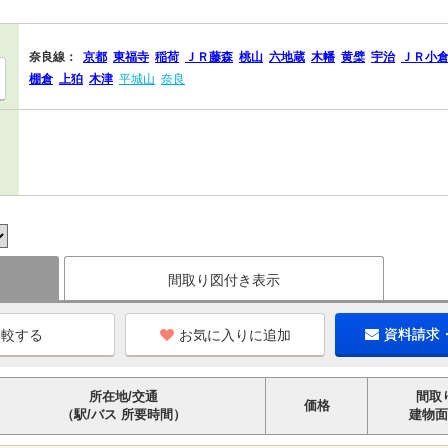
奈良線：
京都
東福寺
稲荷
ＪＲ藤森
桃山
六地蔵
木幡
黄檗
宇治
ＪＲ小
棚倉
上狛
木津
平城山
奈良
間取り図付き表示
お気に入りに追加
資料請求
所在地/交通
間取
価格
（駅/バス 所要時間）
建物面