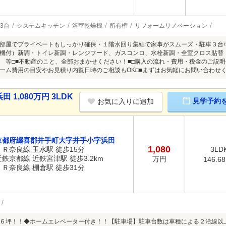
3台
システムキッチン
浴室乾燥機
所有権
リフォームリノベーション
部屋でプライベートもしっかり確保・１階水回り集結で家事がスムーズ・駐車３台可
機付）新調・トイレ新調・レンジフード、ガスコンロ、水栓新調・全室クロス貼替
 等□■不動産のこと、全部おまかせください！■□購入の流れ・費用・税金のご説
ーム費用の目安やお見積り内覧日時のご相談もOK□■まずはお気軽にお問い合わせく
1,080万円 3LDK
見学予約
お気に入りに追加
京都府綴喜郡井手町大字井手小字浜田
1,080
ＪＲ奈良線 玉水駅 徒歩15分
3LD
近鉄京都線 近鉄宮津駅 徒歩3.2km
万円
146.6
ＪＲ奈良線 棚倉駅 徒歩31分
６坪！！◆ホームエレベーター付き！！【駐車場】駐車台数は車種による２沿線以