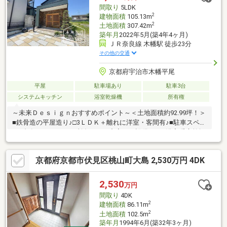
中！物件の詳細はGI不動産まで♪公式LINEやお電話でご連絡いただ
間取り
5LDK
けます♪
2
建物面積
105.13m
2
土地面積
307.42m
築年月
2022年5月(築4年4ヶ月)
ＪＲ奈良線 木幡駅 徒歩23分
その他の交通
京都府宇治市木幡平尾
平屋
駐車場あり
駐車3台
システムキッチン
浴室乾燥機
所有権
～未来Ｄｅｓｉｇｎおすすめポイント～＜土地面積約92.99坪！＞
■鉄骨造の平屋造り♪□3ＬＤＫ＋離れに洋室・客間有♪■駐車スペー
ス3台有！□トイレ2ヶ所有！ ＜充実した設備！＞■浴室暖房乾燥
機付き！□アイランドキッチン！■食器洗乾燥機付き！＜落ち着い
たお洒落な外観♪＞□玄関に囲炉裏ございます♪■縁側や広々とした
京都府京都市伏見区桃山町大島 2,530万円 4DK
お庭もございます♪□天井が高く平屋ならではの ゆったりとした
間取り♪＜周辺買い物施設充実♪＞■フレンドマート御蔵山店 徒
歩約9分！□ドラッグユタカ宇治御蔵山店 徒歩約6分！■ローソン
2,530
万円
宇治木幡平尾店 徒歩約7分！ お気軽にお問い合わせ下さい♪
間取り
4DK
2
建物面積
86.11m
2
土地面積
102.5m
築年月
1994年6月(築32年3ヶ月)