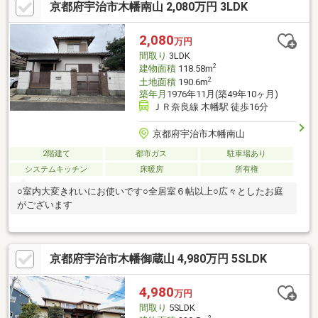
京都府宇治市木幡南山 2,080万円 3LDK
にご相談下さい◇物件探しからアフターフォローまで、お客様に
寄り添い徹底サポート！◇無理のない返済計画で、憧れのマイホ
ームを実現！◆◇--周辺環境--◇◆御蔵山小学校・・徒歩11分木
2,080
万円
幡中学校・・・徒歩19分フレンドマート御蔵山店・・徒歩14分ロ
間取り
3LDK
ーソン宇治木幡平尾店・・徒歩13分
2
建物面積
118.58m
2
土地面積
190.6m
築年月
1976年11月(築49年10ヶ月)
ＪＲ奈良線 木幡駅 徒歩16分
京都府宇治市木幡南山
2階建て
都市ガス
駐車場あり
システムキッチン
床暖房
所有権
○室内大変きれいにお使いです○全居室６帖以上○広々としたお庭
がございます
京都府宇治市木幡御蔵山 4,980万円 5SLDK
4,980
万円
間取り
5SLDK
2