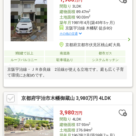
万円
間取り
3LDK
2
建物面積
89.47m
2
土地面積
90.03m
築年月
1981年4月(築45年5ヶ月)
京阪宇治線 木幡駅 徒歩8分
その他の交通
京都府京都市伏見区桃山町大島
3階建て以上
南道路
都市ガス
ルーフバルコニー
駐車場あり
システムキッチン
京阪宇治線・ＪＲ奈良線 2沿線が使える立地です。庭も広く子育
て環境にお勧めです。
京都府宇治市木幡御蔵山 3,980万円 4LDK
3,980
万円
間取り
4LDK
2
建物面積
57.93m
2
土地面積
276.84m
築年月
1967年2月(築59年7ヶ月)