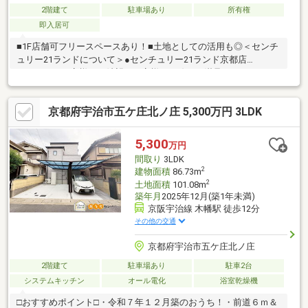
2階建て
駐車場あり
所有権
即入居可
■1F店舗可フリースペースあり！■土地としての活用も◎＜センチ
ュリー21ランドについて＞●センチュリー21ランド京都店
は・・・ お客様のご希望をお客様の目線でご満足いただけるお
住いを全力でお探し致します！●購入・売却・ローンのご相談な
ど、些細なことでもお気軽にご相談下さいませ！●リフォームの
京都府宇治市五ケ庄北ノ庄 5,300万円 3LDK
ご相談も承っております。○京阪鴨東線 「出町柳」駅 徒歩約6分○
京都市営地下鉄烏丸線 「今出川」駅 徒歩約10分○営業時間：10：
00～20：00（火曜日・水曜日定休日※祝日は営業）事前にご連絡
5,300
万円
いただけますと、スムーズにご案内が可能です。ご連絡お待ちし
間取り
3LDK
ております！
2
建物面積
86.73m
2
土地面積
101.08m
築年月
2025年12月(築1年未満)
京阪宇治線 木幡駅 徒歩12分
その他の交通
京都府宇治市五ケ庄北ノ庄
2階建て
駐車場あり
駐車2台
システムキッチン
オール電化
浴室乾燥機
□おすすめポイント□・令和７年１２月築のおうち！・前道６ｍ＆