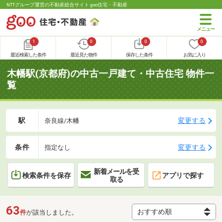
NTTグループ運営の不動産総合サイト goo住宅・不動産
1
0
0
0
最近検索した条件
最近見た物件
保存した条件
お気に入り
木幡駅(京都府)の中古一戸建て・中古住宅 物件一
覧
駅
変更する
奈良線/木幡
条件
変更する
指定なし
新着メールを受
検索条件を保存
アプリで探す
取る
63
件
が該当しました。