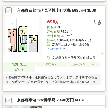
Ｋ、ホール、洋室全室床フロアタイル新調◇和室畳表替え、建具
障子張替え◇トイレ洗浄機能付き便座新調◇全室ハウスクリーニ
京都府京都市伏見区桃山町大島 698万円 3LDK
ング他
698
万円
間取り
3LDK
2
建物面積
75.92m
2
土地面積
75.92m
築年月
1981年4月(築45年5ヶ月)
京阪宇治線 木幡駅 徒歩7分
その他の交通
京都府京都市伏見区桃山町大島
3階建て以上
都市ガス
ルーフバルコニー
所有権
※改装要す※本物件は連棟住宅となっております。解体をする場合
は、管理組合の許可が必要です。※前面道路が非道路のため、接
道条件を満たしておらず、再建築不可です。※桃山第三住宅管理
組合に加入要、管理費：3000円/月、町内会費：300円/月の支払い
を要します。※2階和室にルーフテラスからの雨漏り跡がありま
京都府宇治市木幡平尾 2,490万円 4LDK
す。現状での引渡しとなりますので、現地でご確認ください。