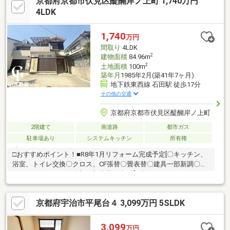
京都府京都市伏見区醍醐岸ノ上町 1,740万円
4LDK
1,740
万円
間取り
4LDK
2
建物面積
84.96m
2
土地面積
100m
築年月
1985年2月(築41年7ヶ月)
地下鉄東西線 石田駅 徒歩17分
その他の交通
京都府京都市伏見区醍醐岸ノ上町
2階建て
南道路
都市ガス
駐車場あり
システムキッチン
所有権
□おすすめポイント！■R8年1月リフォーム完成予定[〇キッチン、
浴室、トイレ交換〇クロス、CF張替〇畳表替〇建具一部新調〇ハ
ウスクリーニング〇外部一部塗装工事 他]■南面のワイドバルコニ
ー付きで陽当り良好♪洗濯物が良く乾きそう♪■全居室6帖以上収納
付きで利便性◎■駐車スペースもございます♪□近隣環境■地下鉄
京都府宇治市平尾台４ 3,099万円 5SLDK
「石田」徒歩15分■日野小学校 徒歩7分■春日丘中学校 徒歩8分■サ
ンディ醍醐店 徒歩10分 当日の見学やご予約受付中！物件の詳細
は、GI不動産までご相談ください公式LINEやお電話でご連絡いた
3,099
万円