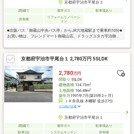
京都府宇治市平尾台３
2階建て
都市ガス
駐車場あり
リフォームリノベーシ
所有権
ョン
■京阪バス「御蔵山中央バス停」からJR六地蔵駅まで乗車約10分■
お買い物は、フレンドマート御蔵山店、ドラッグユタカ宇治御蔵
山店、ローソンが徒歩10分以内にあり便利です■徒歩約5分圏内
に、内科・小児科・歯科のクリニックがあります■宇治カントリ
ークラブまで車で約15分なので、ゴルフが趣味の方にもおすすめ
京都府宇治市平尾台１ 2,780万円 5SLDK
です！■堀込車庫で大事な車やバイクを汚れや盗難から守れます■
児童公園が点在しており、お子様を連れての遊び場やペットのお
散歩に丁度良い環境です※容積率超過※堀込車庫：幅約2.9ｍ 高さ
2,780
万円
約1.9ｍ 奥行約5.6ｍ※令和2年5月外壁塗装、ガス給湯器交換※令
間取り
5SLDK
和5年6月レンジフード交換
2
建物面積
134.73m
2
土地面積
166.48m
築年月
1991年7月(築35年2ヶ月)
ＪＲ奈良線 木幡駅 徒歩27分
その他の交通
京都府宇治市平尾台１
2階建て
都市ガス
駐車場あり
駐車2台
システムキッチン
所有権