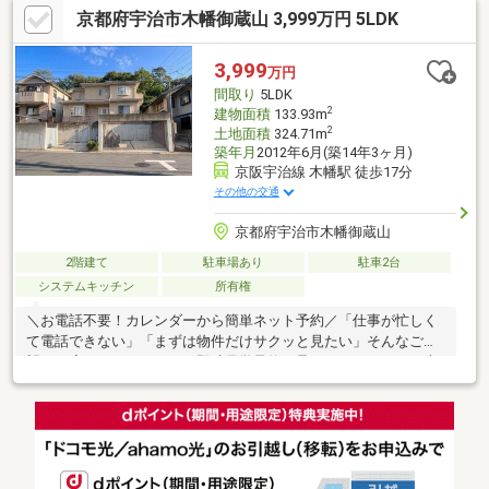
京都府宇治市木幡御蔵山 3,999万円 5LDK
♪□近隣環境■地下鉄「石田」徒歩22分■JR「六地蔵」徒歩25分■御
蔵山小学校 徒歩8分■木幡中学校 徒歩36分■フレンドマート御蔵山
店 徒歩6分 当日の見学やご予約受付中！物件詳細は、GI不動産ま
3,999
万円
でご相談ください公式LINEやお電話でご連絡いただけます♪
間取り
5LDK
2
建物面積
133.93m
2
土地面積
324.71m
築年月
2012年6月(築14年3ヶ月)
京阪宇治線 木幡駅 徒歩17分
その他の交通
京都府宇治市木幡御蔵山
2階建て
駐車場あり
駐車2台
システムキッチン
所有権
＼お電話不要！カレンダーから簡単ネット予約／「仕事が忙しく
て電話できない」「まずは物件だけサクッと見たい」そんなご要
望にお応えし、ネットでの即時見学予約を承っております！お車
も並列2台ゆったり駐車可能。道路より一段高いプライベート感の
ある敷地設計です。1階のLDKは18帖の広々とした大空間で家族の
笑顔が集まる、明るく開放的なリビングと間取りです♪さらに、2
階には吹抜空間があり、家全体に開放感と心地よい風を届けます
見学予約ボタンより、ご希望の日時を選択するだけで予約完了で
す！☆オープンハウス・イベント情報もご覧ください☆