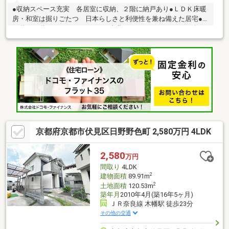
●収納スペース充実 各居室に収納、２階に納戸あり●ＬＤＫ床暖
房・和室は掘りごたつ 日本らしさと利便性を兼ね備えた居宅●
１階・２階それぞれトイレあり●南北にバルコニー・ベランダあ
り 洗濯物がたくさん干せます
京都府京都市伏見区日野野色町 2,580万円 4LDK
2,580
万円
間取り
4LDK
2
建物面積
89.91m
2
土地面積
120.53m
築年月
2010年4月(築16年5ヶ月)
ＪＲ奈良線 木幡駅 徒歩23分
その他の交通