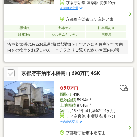
京阪宇治線 黄檗駅 徒歩10分
その他の交通
京都府宇治市五ケ庄芝ノ東
2階建て
都市ガス
駐車場あり
駐車3台
システムキッチン
床暖房
浴室乾燥機のあるお風呂場は洗濯物を干すときにも便利です☆南
向きの物件をお探しの方、コチラよりご覧ください☆室内の環境
も良好な、住みよい中古の戸建て物件☆好評の駅近物件となって
おり、駅より徒歩10分に立地しています☆TVインターフォン付き
の物件です☆すぐに入居できるので、お急ぎの方も安心してお問
京都府宇治市木幡南山 690万円 4SK
い合わせください☆建物面積91.71㎡もありますので、ご検討くだ
さい(*^^*)
690
万円
間取り
4SK
2
建物面積
59.94m
2
土地面積
87.45m
築年月
1974年5月(築52年4ヶ月)
ＪＲ奈良線 木幡駅 徒歩12分
その他の交通
京都府宇治市木幡南山