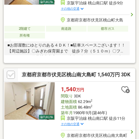
京阪宇治線 桃山南口駅 徒歩9分
その他の交通
京都府京都市伏見区桃山町大島
2階建て
南道路
都市ガス
所有権
■お部屋数にゆとりのある４ＤＫ！■駐車スペースございます！！
【周辺施設】〇みぎわ保育園まで 徒歩７分（５１０ｍ）〇ファ
ミリーマート伏見桃山南店まで 徒歩８分（６２０ｍ）〇セブン
イレブン桃山町因幡店まで 徒歩１７分（１２９０ ｍ）〇フレ
スコ桃山南口店まで 徒歩６分（４６０ｍ）〇ドラッグユタカ桃
京都府京都市伏見区桃山南大島町 1,540万円 3DK
山南店まで 徒歩５分（３８０ｍ）〇京都桃山南口郵便局まで
徒歩１０分（７６０ｍ）〇京都信用金庫南桃山支店まで 徒歩７
分（５００ｍ）☆周辺施設も充実♪
1,540
万円
間取り
3DK
2
建物面積
62.29m
2
土地面積
86.48m
築年月
1980年9月(築46年)
京阪宇治線 桃山南口駅 徒歩11分
その他の交通
京都府京都市伏見区桃山南大島町