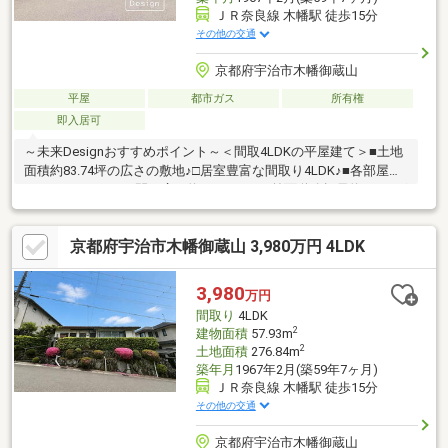
ＪＲ奈良線 木幡駅 徒歩15分
その他の交通
京都府宇治市木幡御蔵山
平屋
都市ガス
所有権
即入居可
～未来Designおすすめポイント～＜間取4LDKの平屋建て＞■土地
面積約83.74坪の広さの敷地♪□居室豊富な間取り4LDK♪■各部屋ゆ
ったりスペース♪＜間口広々約16.2ｍ！＞□前面道路幅員約6ｍござ
います♪■交通量の少ない安全なエリア♪＜バスの利便性＞■JR奈良
線【木幡】駅徒歩約15分！□物件徒歩約4分に最寄りのバス停【西
京都府宇治市木幡御蔵山 3,980万円 4LDK
住宅】停ございます♪ ＜閑静な住宅地です＞■静かな住宅街の一
角に立地、落ち着いた佇まいです♪＜周辺施設＞□フレンドマート
御蔵山店 徒歩約10分！■セブンイレブン宇治木幡店 徒歩約9
3,980
万円
分！□キリン堂木幡店 徒歩約10分！ お気軽にお問合せ下さい♪
間取り
4LDK
2
建物面積
57.93m
2
土地面積
276.84m
築年月
1967年2月(築59年7ヶ月)
ＪＲ奈良線 木幡駅 徒歩15分
その他の交通
京都府宇治市木幡御蔵山