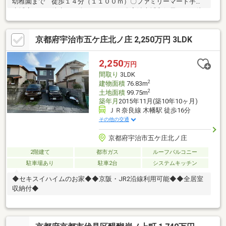
幼稚園まで 徒歩１４分（１１００ｍ）〇ファミリーマート宇治
木幡店まで 徒歩１１分（８１０ｍ）〇宇治木幡郵便局まで 徒
歩１４分（１１００ｍ）〇ドラッグユタカ宇治木幡南店まで 徒
歩１４分（１０７０ｍ）〇フレンドマート御蔵山店まで 徒歩１
京都府宇治市五ケ庄北ノ庄 2,250万円 3LDK
５分（１２００ｍ）〇京都中央信用金庫黄檗支店まで 徒歩１７
分（１３００ｍ）☆周辺施設も充実♪
2,250
万円
間取り
3LDK
2
建物面積
76.83m
2
土地面積
99.75m
築年月
2015年11月(築10年10ヶ月)
ＪＲ奈良線 木幡駅 徒歩16分
その他の交通
京都府宇治市五ケ庄北ノ庄
2階建て
都市ガス
ルーフバルコニー
駐車場あり
駐車2台
システムキッチン
◆セキスイハイムのお家◆◆京阪・JR2沿線利用可能◆◆全居室
収納付◆