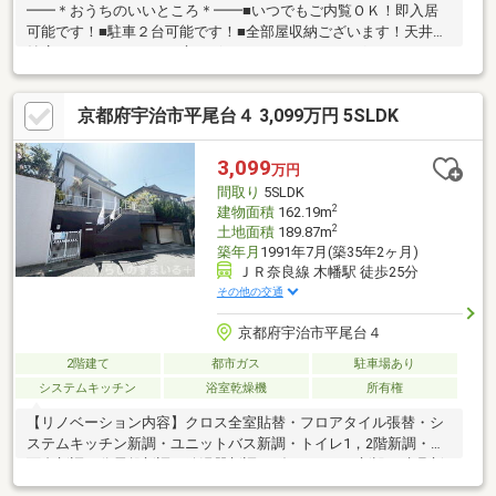
━━＊おうちのいいところ＊━━■いつでもご内覧ＯＫ！即入居
可能です！■駐車２台可能です！■全部屋収納ございます！天井収
納庫＆ロフトあり！■お庭ございます！ガーデニングもしめます
ね！■水廻りが１階にあるので階段の上り下りの負担が減ります
ね！■全居室複層ガラス！嬉しい結露防止＆断熱効果！■閑静な住
京都府宇治市平尾台４ 3,099万円 5SLDK
宅街！子育て世代やまったり過ごしたい方にも♪‐‐‐‐‐‐‐‐‐‐【周辺施
設】・日野小学校…歩１５分・ローソン…歩２分・ドラッグユタ
カ…歩２分・フレンドマート…歩３分‐‐‐‐‐‐‐‐‐‐
3,099
万円
間取り
5SLDK
2
建物面積
162.19m
2
土地面積
189.87m
築年月
1991年7月(築35年2ヶ月)
ＪＲ奈良線 木幡駅 徒歩25分
その他の交通
京都府宇治市平尾台４
2階建て
都市ガス
駐車場あり
システムキッチン
浴室乾燥機
所有権
【リノベーション内容】クロス全室貼替・フロアタイル張替・シ
ステムキッチン新調・ユニットバス新調・トイレ1，2階新調・洗
面台新調・分電盤新調・給湯器新調・ダウンライト新設・建具新
調・畳表替え・襖張替・障子張替・外壁、屋根塗装・ハウスクリ