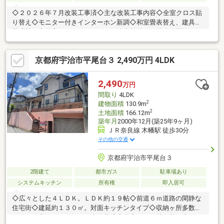
◇２０２６年７月改装工事済◇主な改装工事内容◇全室クロス貼
り替え◇モニター付きインターホン新調◇和室畳表替え、建具障
子張替え◇全室ハウスクリーニング他◇前道６ｍ道路の閑静な住
宅街◇東南向き、日当たり通風良好
京都府宇治市平尾台３ 2,490万円 4LDK
2,490
万円
間取り
4LDK
2
建物面積
130.9m
2
土地面積
166.12m
築年月
2000年12月(築25年9ヶ月)
ＪＲ奈良線 木幡駅 徒歩30分
その他の交通
京都府宇治市平尾台３
2階建て
都市ガス
駐車場あり
システムキッチン
所有権
即入居可
◇広々とした４ＬＤＫ。ＬＤＫ約１９帖◇前道６ｍ道路の閑静な
住宅街◇建延約１３０㎡。対面キッチンタイプ◇収納ヶ所多数ご
ざいます◇２０２５年７月末改装済◇全室クロス貼り替え◇LＤ