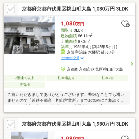
ーニング等
京都府京都市伏見区桃山町大島 1,080万円 3LDK
1,080
万円
間取り
3LDK
2
建物面積
86.11m
2
土地面積
87.2m
築年月
1981年4月(築45年5ヶ月)
京阪宇治線 木幡駅 徒歩7分
その他の交通
京都府京都市伏見区桃山町大島
3階建て以上
駐車場あり
駐車2台
所有権
ご覧いただきましてありがとうございます。些細なことでも構い
ませんので「近鉄不動産 桃山営業所」までお気軽にご相談くだ
さい！不動産の事なら、近鉄グループ【近鉄不動産】にお任せ下
さい！
京都府京都市伏見区桃山町大島 1,980万円 3LDK
1,980