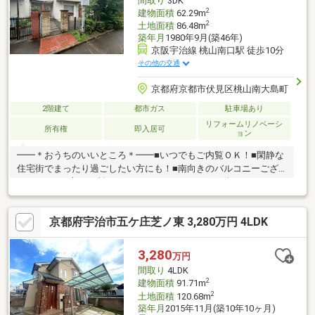
間取り
3DK
2
建物面積
62.29m
2
土地面積
86.48m
築年月
1980年9月(築46年)
京阪宇治線 桃山南口駅 徒歩10分
その他の交通
京都府京都市伏見区桃山南大島町
2階建て
都市ガス
駐車場あり
リフォームリノベーシ
所有権
即入居可
ョン
━━＊おうちのいいところ＊━━■いつでもご内覧ＯＫ！■閑静な
住宅街でまったり過ごしたい方にも！■南向きのバルコニーござ
います！■お庭２カ所ございます！ガーデニングを楽しめます
ね！■水廻りが１階にあるので家事導線がスムーズ！【リフォー
ム内容】・キッチン新調・トイレ新調・畳新調・全室クロス新
京都府宇治市五ケ庄芝ノ東 3,280万円 4LDK
調・風呂新調・屋根防水塗装など‐‐‐‐‐‐‐‐‐‐【教育施設】・ファミリ
ーマート…歩２分・スーパー山田屋…歩６分・ドラッグユタカ…歩
７分・フレスコ…歩８分・郵便局…歩１２分‐‐‐‐‐‐‐‐‐‐
3,280
万円
間取り
4LDK
2
建物面積
91.71m
2
土地面積
120.68m
築年月
2015年11月(築10年10ヶ月)