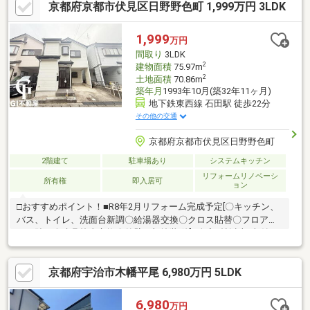
京都府京都市伏見区日野野色町 1,999万円 3LDK
帖！■南向きにつき陽当り良好♪＜普通車駐車スペース2台有！＞
□1台シャッター付き！■前面道路幅員約5.9ｍ！□間口広々約11.8
ｍ！＜閑静な住宅地です♪＞□閑静で緑豊かな住環境が魅力の 第
1,999
万円
一種低層住居専用地域！ お気軽にお問い合わせ下さい！
間取り
3LDK
2
建物面積
75.97m
2
土地面積
70.86m
築年月
1993年10月(築32年11ヶ月)
地下鉄東西線 石田駅 徒歩22分
その他の交通
京都府京都市伏見区日野野色町
2階建て
駐車場あり
システムキッチン
リフォームリノベーシ
所有権
即入居可
ョン
□おすすめポイント！■R8年2月リフォーム完成予定[〇キッチン、
バス、トイレ、洗面台新調〇給湯器交換〇クロス貼替〇フロアタ
イル貼り〇建具枠事交換〇外壁一部塗装 他]■全室6帖以上♪収納ス
ペースも大変充実しており利便性も◎■駐車スペースにはカーポ
ート付きで雨の日でも安心♪■徒歩6分圏内にコンビニ、スーパ
京都府宇治市木幡平尾 6,980万円 5LDK
ー、ドラッグストアがあり周辺環境充実♪□近隣環境■JR・地下鉄
「六地蔵」徒歩25分■日野小学校 徒歩11分■春日丘中学校 徒歩15
分■フレンドマート御蔵山店 徒歩5分 当日の見学やご予約受付
6,980
万円