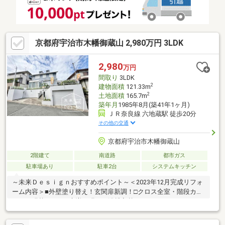
京都府宇治市木幡御蔵山 2,980万円 3LDK
2,980
万円
間取り
3LDK
2
建物面積
121.33m
2
土地面積
165.7m
築年月
1985年8月(築41年1ヶ月)
ＪＲ奈良線 六地蔵駅 徒歩20分
その他の交通
京都府宇治市木幡御蔵山
2階建て
南道路
都市ガス
駐車場あり
駐車2台
システムキッチン
～未来Ｄｅｓｉｇｎおすすめポイント～＜2023年12月完成リフォ
ーム内容＞■外壁塗り替え！玄関扉新調！□クロス全室・階段カー
ペット張替！■1F 床増し張り！浴槽入替！□スイッチ・コンセン
トカバー新調！■パントリー新設！2F 洋室を2部屋に！＜土地面
積約50.12坪！＞■間取り3ＬＤＫ＋屋根裏収納付き！□LD広々約18