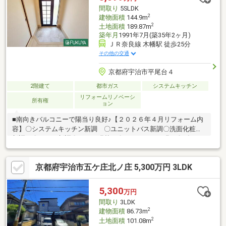
だけます♪
間取り
5SLDK
2
建物面積
144.9m
2
土地面積
189.87m
築年月
1991年7月(築35年2ヶ月)
ＪＲ奈良線 木幡駅 徒歩25分
その他の交通
京都府宇治市平尾台４
2階建て
都市ガス
システムキッチン
リフォームリノベーシ
所有権
ョン
■南向きバルコニーで陽当り良好♪【２０２６年４月リフォーム内
容】〇システムキッチン新調 〇ユニットバス新調〇洗面化粧台
新調 〇トイレ新調〇クロス張替 〇フロアタイル張り〇ダウン
ライト新設 〇建具枠交換〇畳表替 〇襖張替 〇障子張替〇給
湯器新調 〇分電盤新調〇外壁・屋根・擁壁塗装〇バルコニー防
京都府宇治市五ケ庄北ノ庄 5,300万円 3LDK
水〇ハウスクリーニング【周辺施設】〇ローソン宇治木幡平尾店
まで 徒歩７分（４９０ｍ）〇フレンドマート御蔵山店まで 徒
歩８分（６３０ｍ）〇ドラッグユタカ宇治御蔵山店まで 徒歩７
5,300
万円
分（５６０ｍ）〇医療法人新生十全会なごみの里病院まで 徒歩
間取り
3LDK
１７分（１２９０ｍ）☆周辺施設も充実♪
2
建物面積
86.73m
2
土地面積
101.08m