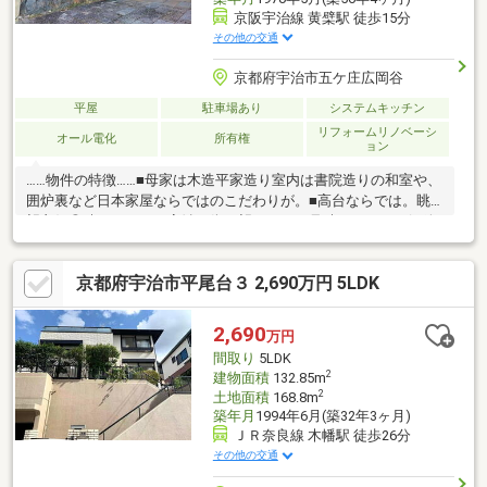
京阪宇治線 黄檗駅 徒歩15分
その他の交通
京都府宇治市五ケ庄広岡谷
平屋
駐車場あり
システムキッチン
リフォームリノベーシ
オール電化
所有権
ョン
……物件の特徴……■母家は木造平家造り室内は書院造りの和室や、
囲炉裏など日本家屋ならではのこだわりが。■高台ならでは。眺
望良好◎晴れた日には宇治の街を望めます。見晴らしもよく解放
感ある立地ですので、日当たり・通風も良好です。■お庭の中に
東家、藤棚あり玄関から母家までの間に東家がございますので、
京都府宇治市平尾台３ 2,690万円 5LDK
お客様をおもてなしする場としてもご活用いただけます。■2023
年にリフォーム済みキッチンや浴室、トイレなどリフォームがさ
れており、綺麗な水回りで快適にお過ごしいただけます。■京
2,690
万円
阪、JR奈良線の２沿線利用可宇治周辺だけでなく、伏見や京都駅
間取り
5LDK
など京都市内も乗り換えなしで移動いただけます。
2
建物面積
132.85m
2
土地面積
168.8m
築年月
1994年6月(築32年3ヶ月)
ＪＲ奈良線 木幡駅 徒歩26分
その他の交通