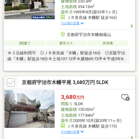
建物面積
230.5m
2
土地面積
354.13m
築年月
1993年8月(築33年1ヶ月)
ＪＲ奈良線 木幡駅 徒歩16分
その他の交通
京都府宇治市木幡御蔵山
2階建て
都市ガス
所有権
☆２沿線利用可 ◎ＪＲ奈良線『木幡』駅徒歩16分 ◎京阪宇治
線『木幡』駅徒歩18分☆土地107.12坪☆建物69.72坪☆平成5年8
月築☆前面道路幅員約6.6ｍ《周辺施設》・フレンドマート御蔵山
店：約840ｍ・新鮮市場六地蔵店：約1040ｍ・セブンイレブン宇
治木幡店：約800ｍ・キリン堂木幡店：約800ｍ・宇治御蔵山郵便
京都府宇治市木幡平尾 3,680万円 5LDK
局：約860ｍ・御蔵山児童公園：約650ｍ・御蔵山小学校：約520
ｍ・木幡中学校：約1660ｍ
3,680
万円
間取り
5LDK
2
建物面積
130.02m
2
土地面積
177.84m
築年月
2005年10月(築20年11ヶ月)
ＪＲ奈良線 木幡駅 徒歩17分
その他の交通