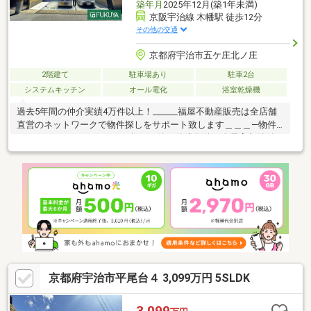
築年月
2025年12月(築1年未満)
京阪宇治線 木幡駅 徒歩12分
その他の交通
京都府宇治市五ケ庄北ノ庄
2階建て
駐車場あり
駐車2台
システムキッチン
オール電化
浴室乾燥機
過去5年間の仲介実績4万件以上！______福屋不動産販売は全店舗
直営のネットワークで物件探しをサポート致します＿＿＿―物件
のおすすめポイント―■2025年12月築の築浅物件！全居室収納付
きの3LDK！■太陽光発電システム搭載！エコな暮らしをしながら
光熱費の削減が期待できます♪■駐車スペースは並列2台駐車可
能！複数台お車をお持ちのご家族にもピッタリです♪■前面道路幅
員約6ｍございますので、お車を駐車の際も安心です♪■JR奈良
線・京阪宇治線の2沿線利用可能のため、通勤・通学に便利！・京
阪宇治線「木幡」駅まで徒歩12分・JR奈良線「木幡」駅まで徒歩
14分
京都府宇治市平尾台４ 3,099万円 5SLDK
3,099