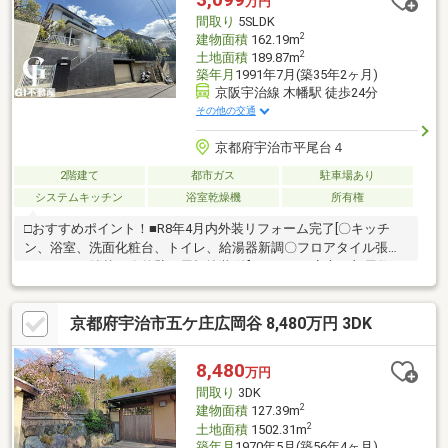
万円
間取り
5SLDK
2
建物面積
162.19m
2
土地面積
189.87m
築年月
1991年7月(築35年2ヶ月)
京阪宇治線 木幡駅 徒歩24分
その他の交通
京都府宇治市平尾台４
2階建て
都市ガス
駐車場あり
システムキッチン
浴室乾燥機
所有権
□おすすめポイント！■R8年4月内外装リフォーム完了[〇キッチ
ン、浴室、洗面化粧台、トイレ、給湯器新調〇フロアタイル張
り、クロス貼替え〇外壁、屋根塗装 他]■5SLDKと安心の部屋数で
す♪■LDK22帖+全居室収納付き6帖以上♪■庭付きなのでガーデニン
グやBBQなどご家族様で満喫いただけます♪■シャッター付のガレ
京都府宇治市五ケ庄広岡谷 8,480万円 3DK
ージは雨風から車を守っていただけます♪□近隣環境■JR「木幡」
徒歩30分■御蔵山小学校 徒歩14分■木幡中学校 徒歩34分■フレンド
マート御蔵山店 徒歩10分当日の見学やご予約受付中！物件の詳細
8,480
万円
はGI不動産まで♪公式LINEやお電話でご連絡いただけます♪
間取り
3DK
2
建物面積
127.39m
2
土地面積
1502.31m
築年月
1970年5月(築56年4ヶ月)