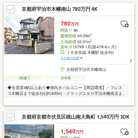
京都府宇治市木幡南山 780万円 4K
780
万円
間取り
4K
2
建物面積
69.09m
2
土地面積
63.01m
築年月
1979年1月(築47年8ヶ月)
ＪＲ奈良線 木幡駅 徒歩9分
その他の交通
京都府宇治市木幡南山
2階建て
所有権
◆全居室6帖以上あり◆南向きバルコニー【周辺環境】・フレス
コ木幡店まで徒歩5分(約400m)・ドラッグユタカ宇治木幡南店ま
で徒歩4分(約280m)・宇治病院まで徒歩7分(約530m)・京都中央信
用金庫 黄檗支店まで徒歩7分(約490m)・明星っ子こども園まで
徒歩7分(約490m)・京都中央信用金庫 木幡支店まで徒歩9分(約
京都府京都市伏見区桃山南大島町 1,540万円 3DK
720m)・木幡幼稚園まで徒歩12分(約940m)・宇治木幡郵便局まで
徒歩11分(約860m)・セブンイレブン 宇治京阪木幡駅前店まで徒
歩11分(約860m)
1,540
万円