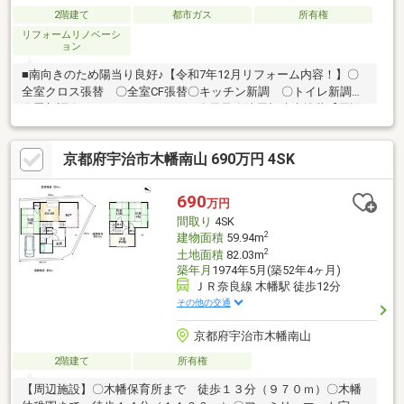
2階建て
都市ガス
所有権
リフォームリノベーシ
ョン
■南向きのため陽当り良好♪【令和7年12月リフォーム内容！】〇
全室クロス張替 〇全室CF張替〇キッチン新調 〇トイレ新調
〇畳新調〇ハウスクリーニング 〇風呂〇陸屋根防水塗装【周辺
施設】〇みぎわ保育園まで 徒歩４分（３１０ｍ）〇フレスコ桃
山南口店まで 徒歩８分（６４０ｍ）〇ファミリーマート伏見桃
京都府宇治市木幡南山 690万円 4SK
山南店まで 徒歩２分（１５０ｍ）〇セブンイレブン伏見桃山南
口店まで 徒歩１２分（９３０ｍ）〇ドラッグユタカ桃山南店ま
で 徒歩８分（６１０ｍ）〇京都桃山南口郵便局まで 徒歩１２
690
万円
分（９５０ｍ）〇京都信用金庫南桃山支店まで 徒歩９分（６８
間取り
4SK
０ｍ）☆周辺施設も充実♪
2
建物面積
59.94m
2
土地面積
82.03m
築年月
1974年5月(築52年4ヶ月)
ＪＲ奈良線 木幡駅 徒歩12分
その他の交通
京都府宇治市木幡南山
2階建て
所有権
【周辺施設】〇木幡保育所まで 徒歩１３分（９７０ｍ）〇木幡