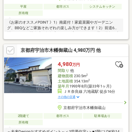
平屋
都市ガス
システムキッチン
所有権
《お家のオススメPOINT 》1）南庭付！家庭菜園やガーデニン
グ、BBQなどご家族それぞれの楽しみ方ができます！2）前道6ｍ×
間口16.2ｍ！開放感＆存在感のあるお家です！3）平屋は階段の上
り下りがなく、家事や移動がスムーズです！家族とのつながりを
感じやすい！《 周辺施設 》・御蔵山小学校…歩7分（約507ｍ）・
京都府宇治市木幡御蔵山 4,980万円 他
セブンイレブン…歩9分（約701ｍ）・登りこども園…徒歩10分
（約778ｍ）・フレンドマート…歩10分（約767ｍ）資料請求など
お気軽にお問い合わせください！※ご案内はお電話でのご予約が
4,980
万円
スムーズです♪→『0120-041-191』
間取り
他
2
建物面積
230.5m
2
土地面積
354.13m
築年月
1993年8月(築33年1ヶ月)
ＪＲ奈良線 六地蔵駅 徒歩16分
その他の交通
京都府宇治市木幡御蔵山
2階建て
都市ガス
駐車場あり
所有権
～未来Designおすすめポイント～＜3世帯住宅♪＞■1階にLDK約14