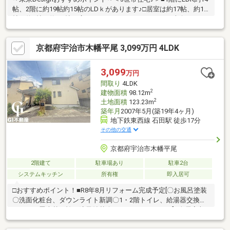
帖、2階に約19帖約15帖のLDｋがあります♪□居室は約17帖、約10
帖、約6帖、約4.5帖と広々としています♪■バルコニー南向きにつ
き陽当り良好♪間口約14.6ｍで広々♪隣家との間隔が広く通風良好
です♪＜前面道路幅員約6.6ｍ♪＞■車通りの少ない閑静な住宅地♪□
京都府宇治市木幡平尾 3,099万円 4LDK
駐車の苦手なお客様も楽々駐車可能です♪■間口約14.6ｍあります
♪□シャッター付きガレージになっています♪セキュリティもバッ
チリ♪物件詳細お気軽にお問い合わせ下さい！！
3,099
万円
間取り
4LDK
2
建物面積
98.12m
2
土地面積
123.23m
築年月
2007年5月(築19年4ヶ月)
地下鉄東西線 石田駅 徒歩17分
その他の交通
京都府宇治市木幡平尾
2階建て
駐車場あり
駐車2台
システムキッチン
所有権
即入居可
□おすすめポイント！■R8年8月リフォーム完成予定[〇お風呂塗装
〇洗面化粧台、ダウンライト新調〇1・2階トイレ、給湯器交換〇
クロス、畳表替、襖、障子貼替〇ハウスクリーニング]■全居室収
納付き4LDK♪■水回りがまとまっており家事導線良好♪■南向きに
ウッドデッキ+バルコニー有り♪■駐車スペースは2台分ございます