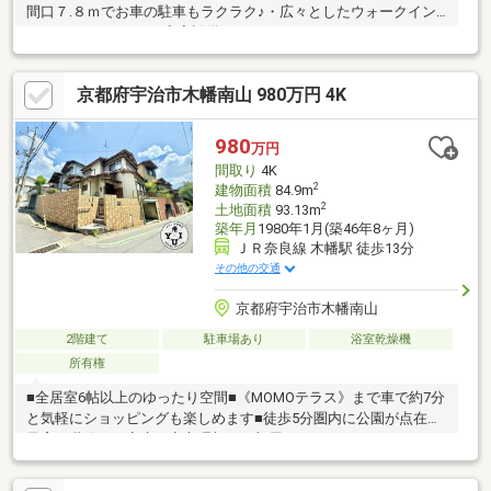
間口７.８ｍでお車の駐車もラクラク♪・広々としたウォークイン
クローゼットあり！□充実設備□・システムキッチン ・IHコン
ロ・追い焚き機能 ・浴室暖房換気乾燥機・TVモニター付きイン
ターホン など□周辺施設□・熊小路児童公園…徒歩５分（約３５
京都府宇治市木幡南山 980万円 4K
５ｍ）・山田屋…徒歩１０分（約７４０ｍ）・キリン堂…徒歩１１
分（約８４４ｍ）・セブンイレブン…徒歩１１分（約８５６
ｍ）・岡屋小学校…徒歩８分（約６２７ｍ）・東宇治中学校…徒歩
980
万円
２１分（約１６３６ｍ）●定休日なし！お車での送迎も承ります♪
間取り
4K
2
建物面積
84.9m
2
土地面積
93.13m
築年月
1980年1月(築46年8ヶ月)
ＪＲ奈良線 木幡駅 徒歩13分
その他の交通
京都府宇治市木幡南山
2階建て
駐車場あり
浴室乾燥機
所有権
■全居室6帖以上のゆったり空間■《MOMOテラス》まで車で約7分
と気軽にショッピングも楽しめます■徒歩5分圏内に公園が点在、
子育て世代のご家庭も安心理想のお部屋にリフォームしたい、と
にかく安く綺麗にしたい、リフォーム費用を住宅ローンで借りた
い等お客様のご要望に合わせたご提案をさせて頂きます。お気軽