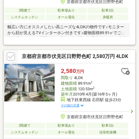
京都府京都市伏見区日野野色町
2階建て
駐車場あり
駐車2台
システムキッチン
オール電化
床暖房
幅広い方にオススメしたい高ニーズな4LDKの物件です♪モニター
から顔が見えるTVインターホン付きです♪建物面積89.91㎡でご家
族と過ごすのにも問題のない広さです♪区画整理地内なので、安心
で使いやすい道路です♪子供が汚しても大丈夫、ご家族にオススメ
の中古の戸建て物件で新しい暮らしを♪手洗いや歯磨きに必要な洗
京都府京都市伏見区日野野色町 2,580万円 4LDK
面台も備え付けられています♪IHクッキングヒーターを設置してい
る物件です(*^^*)
2,580
万円
間取り
4LDK
2
建物面積
89.91m
2
土地面積
120.53m
築年月
2010年4月(築16年5ヶ月)
地下鉄東西線 石田駅 徒歩23分
その他の交通
京都府京都市伏見区日野野色町
2階建て
駐車場あり
駐車2台
システムキッチン
オール電化
浴室乾燥機