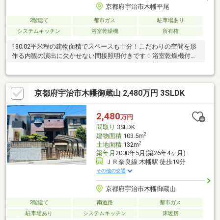
京都府宇治市木幡平尾
2階建て
都市ガス
駐車場あり
システムキッチン
浴室乾燥機
所有権
130.02平米程の建物面積でスペースも十分！こだわりの空間を形
作る内観の演出に欠かせない間接照明付きです！浴室乾燥機付き
の物件なので、外に干したくない日でも浴室乾燥機を利用してバ
スルームに干せば効率よくカラッと乾きます！利便性の高い間口
10m以上の広々空間です！5LDKの物件で、開放感のある生活を送
京都府宇治市木幡御蔵山 2,480万円 3SLDK
る事ができます！設備も充実で、快適な生活を送る事のできる、
中古の戸建て物件！顔が見える安心のTVインターホン付きです
(*^_^*)
2,480
万円
間取り
3SLDK
2
建物面積
103.5m
2
土地面積
132m
築年月
2000年5月(築26年4ヶ月)
ＪＲ奈良線 木幡駅 徒歩19分
その他の交通
京都府宇治市木幡御蔵山
2階建て
南道路
都市ガス
駐車場あり
システムキッチン
床暖房