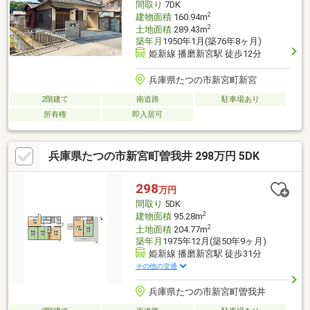
間取り
7DK
2
建物面積
160.94m
2
土地面積
289.43m
築年月
1950年1月(築76年8ヶ月)
姫新線 播磨新宮駅 徒歩12分
兵庫県たつの市新宮町新宮
2階建て
南道路
駐車場あり
所有権
即入居可
兵庫県たつの市新宮町曽我井 298万円 5DK
298
万円
間取り
5DK
2
建物面積
95.28m
2
土地面積
204.77m
築年月
1975年12月(築50年9ヶ月)
姫新線 播磨新宮駅 徒歩31分
その他の交通
兵庫県たつの市新宮町曽我井