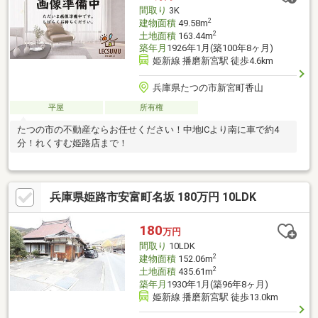
間取り
3K
2
建物面積
49.58m
2
土地面積
163.44m
築年月
1926年1月(築100年8ヶ月)
姫新線 播磨新宮駅 徒歩4.6km
兵庫県たつの市新宮町香山
平屋
所有権
たつの市の不動産ならお任せください！中地ICより南に車で約4
分！れくすむ姫路店まで！
兵庫県姫路市安富町名坂 180万円 10LDK
180
万円
間取り
10LDK
2
建物面積
152.06m
2
土地面積
435.61m
築年月
1930年1月(築96年8ヶ月)
姫新線 播磨新宮駅 徒歩13.0km