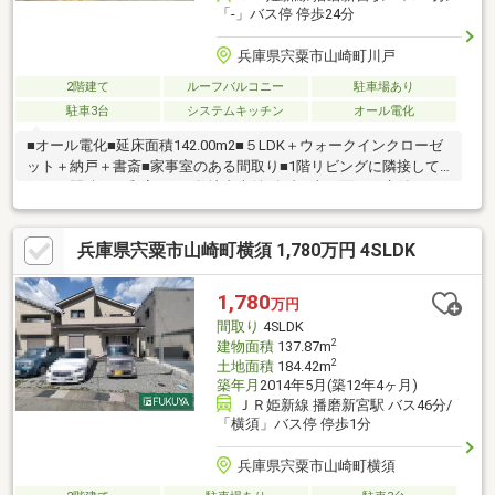
「-」バス停 停歩24分
兵庫県宍粟市山崎町川戸
2階建て
ルーフバルコニー
駐車場あり
駐車3台
システムキッチン
オール電化
■オール電化■延床面積142.00m2■５LDK＋ウォークインクローゼ
ット＋納戸＋書斎■家事室のある間取り■1階リビングに隣接して
いる二間続きの和室あり■敷地内車並列3台■南に面した庭付
兵庫県宍粟市山崎町横須 1,780万円 4SLDK
1,780
万円
間取り
4SLDK
2
建物面積
137.87m
2
土地面積
184.42m
築年月
2014年5月(築12年4ヶ月)
ＪＲ姫新線 播磨新宮駅 バス46分/
「横須」バス停 停歩1分
兵庫県宍粟市山崎町横須