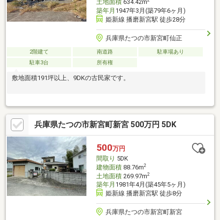
2
土地面積
634.42m
築年月
1947年3月(築79年6ヶ月)
姫新線 播磨新宮駅 徒歩28分
兵庫県たつの市新宮町仙正
2階建て
南道路
駐車場あり
駐車3台
所有権
敷地面積191坪以上、9DKの古民家です。
兵庫県たつの市新宮町新宮 500万円 5DK
500
万円
間取り
5DK
2
建物面積
88.76m
2
土地面積
269.97m
築年月
1981年4月(築45年5ヶ月)
姫新線 播磨新宮駅 徒歩8分
兵庫県たつの市新宮町新宮