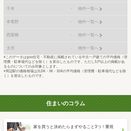
千本
-
物件一覧へ
本竜野
-
物件一覧へ
西栗栖
-
物件一覧へ
太市
-
物件一覧へ
※このデータはgoo住宅・不動産に掲載されている中古一戸建ての平均価格（管
理費・駐車場代などを除く）を算出したものです。ただし5戸以上の掲載があ
るものについてのみ対象とします。
※周辺駅の価格相場は2LDK・3K・3DKの平均価格（管理費・駐車場代などを除
く）を算出したものです。
住まいのコラム
家を買うと決めたらまずやること3つ！重視