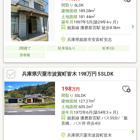
間取り
6LDK
2
建物面積
189.28m
2
土地面積
181.44m
築年月
1997年5月(築29年4ヶ月)
姫新線 播磨新宮駅 徒歩8.5km
兵庫県姫路市安富町安志
2階建て
駐車場あり
駐車2台
所有権
兵庫県宍粟市波賀町皆木 198万円 5SLDK
198
万円
間取り
5SLDK
2
建物面積
127.27m
2
土地面積
605.2m
築年月
1972年6月(築54年3ヶ月)
姫新線 播磨新宮駅 バス55分/「飯
見橋」バス停 停歩4分
兵庫県宍粟市波賀町皆木