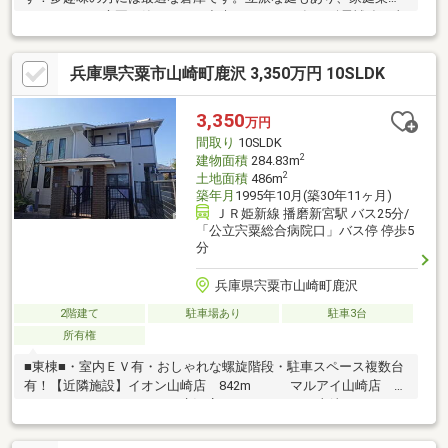
だけでなく、庭園も築くことが出来ます♪●2004年頃耐震補強工事
施工●2014年頃ユニットバス、洗面、リフォーム済別途建物登記
物置：99.81㎡、倉庫：52.88㎡物件のご案内、詳細は０１２０－
兵庫県宍粟市山崎町鹿沢 3,350万円 10SLDK
２８８－７８８８タカセ不動産姫路店までお気軽にお問合せ下さ
い♪ご連絡心よりお待ちしております
3,350
万円
間取り
10SLDK
2
建物面積
284.83m
2
土地面積
486m
築年月
1995年10月(築30年11ヶ月)
ＪＲ姫新線 播磨新宮駅 バス25分/
「公立宍粟総合病院口」バス停 停歩5
分
兵庫県宍粟市山崎町鹿沢
2階建て
駐車場あり
駐車3台
所有権
■東棟■・室内ＥＶ有・おしゃれな螺旋階段・駐車スペース複数台
有！【近隣施設】イオン山崎店 842m マルアイ山崎店
1371mファミリーマート西鹿沢店 396mエネオス山崎IC西
SS 582mジョーシン山崎イオン店 842m山崎鹿沢郵便局
436m 本多公園 477m宍粟市立山崎小学校 532m宍粟市