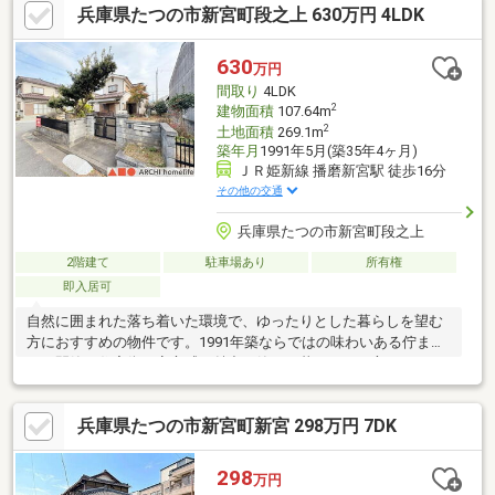
兵庫県たつの市新宮町段之上 630万円 4LDK
立山崎西中学校 50m
630
万円
間取り
4LDK
2
建物面積
107.64m
2
土地面積
269.1m
築年月
1991年5月(築35年4ヶ月)
ＪＲ姫新線 播磨新宮駅 徒歩16分
その他の交通
兵庫県たつの市新宮町段之上
2階建て
駐車場あり
所有権
即入居可
自然に囲まれた落ち着いた環境で、ゆったりとした暮らしを望む
方におすすめの物件です。1991年築ならではの味わいある佇まい
と、閑静な住宅街の安心感が魅力。静かに暮らしたい方、セカン
ドハウスをお探しの方にもぴったりです。☆のどかな環境に佇
む、落ち着いた雰囲気のお家です。☆周辺は静かでゆとりがあ
兵庫県たつの市新宮町新宮 298万円 7DK
り、毎日がゆっくりと流れるような住み心地が魅力です。●日当
たり良好●駐車場有●閑静な住宅地▲■●是非、お問い合わせくださ
い▲■●
298
万円