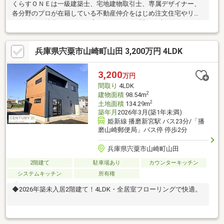
くらすＯＮＥは一級建築士、宅地建物取引士、専属デザイナー、
各分野のプロが在籍している不動産仲介をはじめ注文住宅やリフ
ォームにも特化しているお店です♪住まいに関する事は何でも気軽
にお問い合わせください。
兵庫県宍粟市山崎町山田 3,200万円 4LDK
3,200
万円
間取り
4LDK
2
建物面積
98.54m
2
土地面積
134.29m
築年月
2026年3月(築1年未満)
姫新線 播磨新宮駅 バス23分/「播
磨山崎郵便局」バス停 停歩2分
兵庫県宍粟市山崎町山田
2階建て
駐車場あり
カウンターキッチン
システムキッチン
所有権
◆2026年築未入居2階建て！4LDK・全居室フローリングで快適。