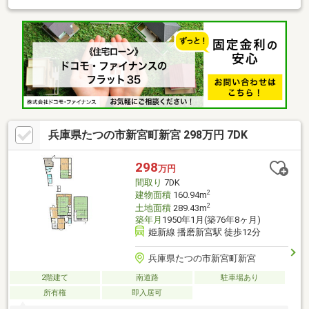
兵庫県たつの市新宮町新宮 298万円 7DK
298
万円
間取り
7DK
2
建物面積
160.94m
2
土地面積
289.43m
築年月
1950年1月(築76年8ヶ月)
姫新線 播磨新宮駅 徒歩12分
兵庫県たつの市新宮町新宮
2階建て
南道路
駐車場あり
所有権
即入居可