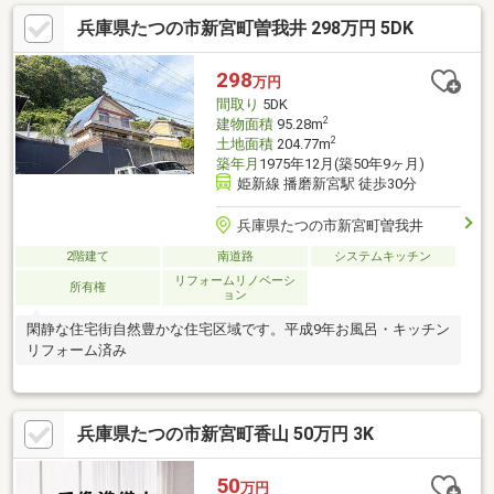
兵庫県たつの市新宮町曽我井 298万円 5DK
298
万円
間取り
5DK
2
建物面積
95.28m
2
土地面積
204.77m
築年月
1975年12月(築50年9ヶ月)
姫新線 播磨新宮駅 徒歩30分
兵庫県たつの市新宮町曽我井
2階建て
南道路
システムキッチン
リフォームリノベーシ
所有権
ョン
閑静な住宅街自然豊かな住宅区域です。平成9年お風呂・キッチン
リフォーム済み
兵庫県たつの市新宮町香山 50万円 3K
50
万円