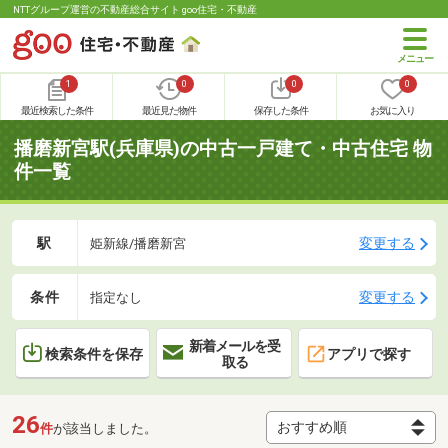
NTTグループ運営の不動産総合サイト goo住宅・不動産
1
0
0
0
最近検索した条件
最近見た物件
保存した条件
お気に入り
播磨新宮駅(兵庫県)の中古一戸建て・中古住宅 物
件一覧
駅
変更する
姫新線/播磨新宮
条件
変更する
指定なし
新着メールを受
検索条件を保存
アプリで探す
取る
26
件
が該当しました。