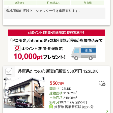
2階建て
駐車場あり
所有権
敷地面積81坪以上、シャッター付き車庫有ります。
兵庫県たつの市新宮町新宮 550万円 12SLDK
550
万円
間取り
12SLDK
2
建物面積
310.62m
2
土地面積
248.08m
築年月
1971年9月(築55年)
姫新線 播磨新宮駅 徒歩9分