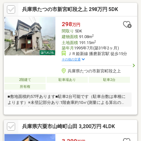
兵庫県たつの市新宮町段之上 298万円 5DK
298
万円
間取り
5DK
2
建物面積
91.08m
2
土地面積
191.15m
築年月
1995年7月(築31年2ヶ月)
ＪＲ姫新線 播磨新宮駅 徒歩15分
その他の交通
兵庫県たつの市新宮町段之上
2階建て
駐車場あり
駐車2台
所有権
■敷地面積約57坪あります■駐車2台可能です（駐車台数は車種に
よります）※未登記部分あり:1階倉庫約10㎡(測量による算出の
為、面積に誤差が生じる可能性があります)
兵庫県宍粟市山崎町山田 3,200万円 4LDK