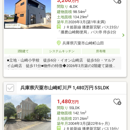
3,200
万円
間取り
4LDK
2
建物面積
98.54m
2
土地面積
134.29m
築年月
2026年3月(築1年未満)
ＪＲ姫新線 播磨新宮駅 バス23分/
「播磨山崎郵便局」バス停 停歩2分
兵庫県宍粟市山崎町山田
2階建て
システムキッチン
所有権
■立地・山崎小学校 徒歩6分・イオン山崎店 徒歩5分・マルア
イ山崎店 徒歩11分■物件の特徴◆2026年3月築の2階建て築後未
入居物件！新しい生活を始めませんか？◆全居室フローリングで
お手入れ簡単！快適な空間を実現。 ◆4LDKの間取り！家族みん
ながゆったり過ごせる広さです。◆充実の収納スペース！ウォー
兵庫県宍粟市山崎町川戸 1,480万円 5SLDK
クインクローゼット完備でスッキリ整理。◆追焚機能付きで、い
つでも温かいお風呂に入れます。【世界最大級のネットワーク×地
域密着センチュリー21ファーストホームの強み】・豊富な物件情
1,480
万円
報の中から、お客様に合った最適な物件のご紹介・提携銀行多
間取り
5SLDK
数：有利な金利・プランをご提案
2
建物面積
142.1m
2
土地面積
231.26m
築年月
2004年3月(築22年6ヶ月)
ＪＲ姫新線 播磨新宮駅 バス15分/