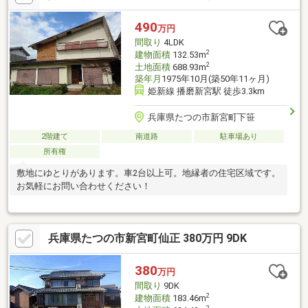
490
万円
間取り
4LDK
2
建物面積
132.53m
2
土地面積
688.93m
築年月
1975年10月(築50年11ヶ月)
姫新線 播磨新宮駅 徒歩3.3km
兵庫県たつの市新宮町下笹
2階建て
南道路
駐車場あり
所有権
敷地にゆとりがあります。車2台以上可。地縁者の住宅区域です。
お気軽にお問い合わせください！
兵庫県たつの市新宮町仙正 380万円 9DK
380
万円
間取り
9DK
2
建物面積
183.46m