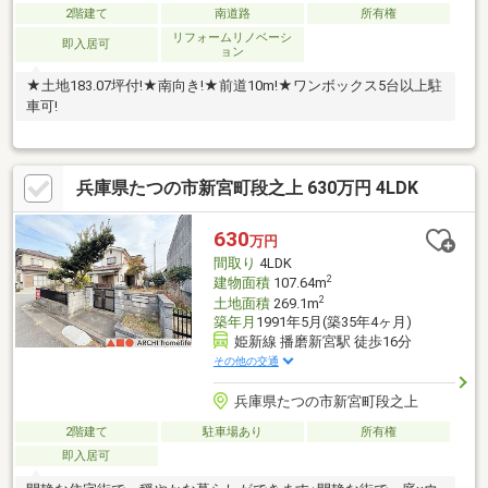
2階建て
南道路
所有権
リフォームリノベーシ
即入居可
ョン
★土地183.07坪付!★南向き!★前道10m!★ワンボックス5台以上駐
車可!
兵庫県たつの市新宮町段之上 630万円 4LDK
630
万円
間取り
4LDK
2
建物面積
107.64m
2
土地面積
269.1m
築年月
1991年5月(築35年4ヶ月)
姫新線 播磨新宮駅 徒歩16分
その他の交通
兵庫県たつの市新宮町段之上
2階建て
駐車場あり
所有権
即入居可