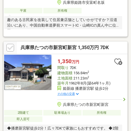
兵庫県姫路市安富町名坂
平屋
所有権
趣のある古民家を改装して住居兼店舗としていかがですか？沿道
沿いにあり、中国自動車道夢前スマートIC・山崎ICの真ん中に位
置し、どちらからも車で15分です。
兵庫県たつの市新宮町新宮 1,350万円 7DK
1,350
万円
間取り
7DK
2
建物面積
156.84m
2
土地面積
211.23m
築年月
1962年8月(築64年1ヶ月)
姫新線 播磨新宮駅 徒歩2分
その他の交通
兵庫県たつの市新宮町新宮
2階建て
駐車場あり
所有権
即入居可
◆播磨新宮駅徒歩2分！広々7DKで家族にもおすすめです。 ◆2階