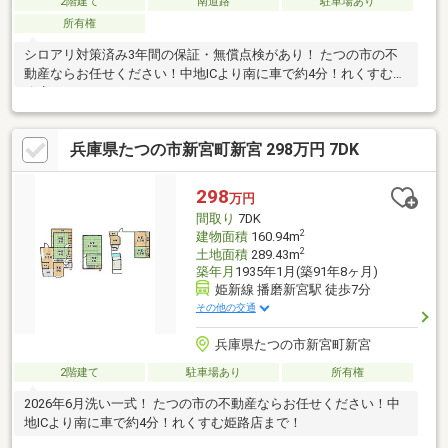
2階建て
南道路
駐車場あり
所有権
シロアリ対策済み3年間の保証・無償点検があり！ たつの市の不
動産ならお任せください！中地ICより南に車で約4分！れくすむ姫
路店まで！
兵庫県たつの市新宮町新宮 298万円 7DK
298
万円
間取り
7DK
2
建物面積
160.94m
2
土地面積
289.43m
築年月
1935年1月(築91年8ヶ月)
姫新線 播磨新宮駅 徒歩7分
その他の交通
兵庫県たつの市新宮町新宮
2階建て
駐車場あり
所有権
2026年6月洗い一式！ たつの市の不動産ならお任せください！中
地ICより南に車で約4分！れくすむ姫路店まで！