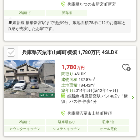
兵庫県たつの市新宮町新宮
2階建て
所有権
JR姫新線 播磨新宮駅まで徒歩9分、敷地面積75坪に12のお部屋と
収納が充実したお家です。
兵庫県宍粟市山崎町横須 1,780万円 4SLDK
1,780
万円
間取り
4SLDK
2
建物面積
137.87m
2
土地面積
184.42m
築年月
2014年5月(築12年4ヶ月)
姫新線 播磨新宮駅 バス46分/「横
須」バス停 停歩1分
兵庫県宍粟市山崎町横須
2階建て
駐車場あり
駐車3台
カウンターキッチン
システムキッチン
オール電化