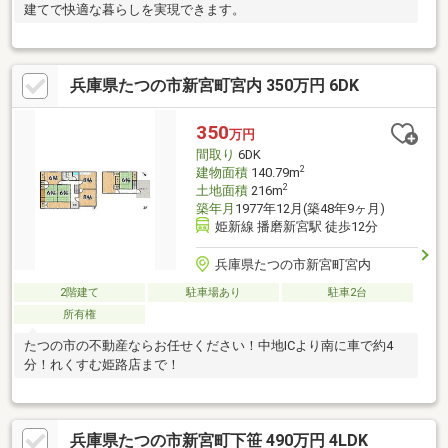
建てで快適な暮らしを実現できます。
兵庫県たつの市新宮町宮内 350万円 6DK
350
万円
間取り
6DK
2
建物面積
140.79m
2
土地面積
216m
築年月
1977年12月(築48年9ヶ月)
姫新線 播磨新宮駅 徒歩12分
兵庫県たつの市新宮町宮内
2階建て
駐車場あり
駐車2台
所有権
たつの市の不動産ならお任せください！中地ICより南に車で約4
分！れくすむ姫路店まで！
兵庫県たつの市新宮町下笹 490万円 4LDK