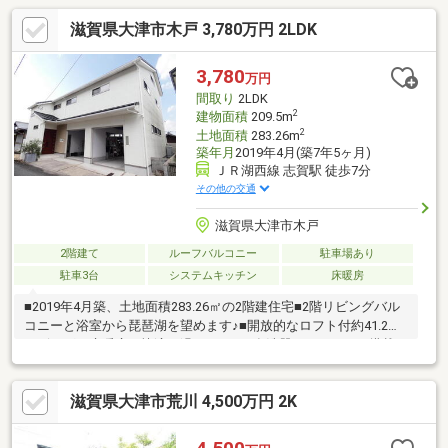
滋賀県大津市木戸 3,780万円 2LDK
3,780
万円
間取り
2LDK
2
建物面積
209.5m
2
土地面積
283.26m
築年月
2019年4月(築7年5ヶ月)
ＪＲ湖西線 志賀駅 徒歩7分
その他の交通
滋賀県大津市木戸
2階建て
ルーフバルコニー
駐車場あり
駐車3台
システムキッチン
床暖房
■2019年4月築、土地面積283.26㎡の2階建住宅■2階リビングバル
コニーと浴室から琵琶湖を望めます♪■開放的なロフト付約41.2帖
リビング。床暖房で快適に過ごせます■食洗器、IHコンロを搭載し
た収納豊富なアイランドキッチン■明るく風通し良好なロフト部
分はゲストルームとしても使用可能■BBQのできるテラス、家庭菜
滋賀県大津市荒川 4,500万円 2K
園ができる日当り良好な庭がついております↓リンクから室内パノ
ラマ画像をご覧頂けます【交通】 JR湖西線「志賀」駅まで徒歩
7分 湖西道路「志賀」ICまで車で3分（1.3ｋｍ）【周辺施設】