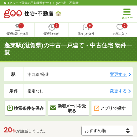
NTTグループ運営の不動産総合サイト goo住宅・不動産
1
0
0
0
最近検索した条件
最近見た物件
保存した条件
お気に入り
蓬莱駅(滋賀県)の中古一戸建て・中古住宅 物件一
覧
駅
変更する
湖西線/蓬莱
条件
変更する
指定なし
新着メールを受
検索条件を保存
アプリで探す
取る
20
件
が該当しました。