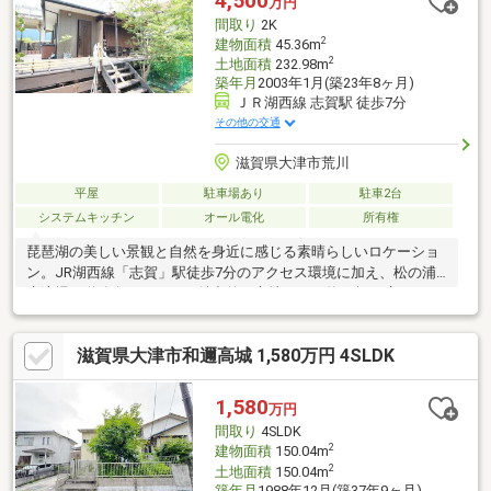
4,500
万円
「ローソン志賀荒川店」徒歩11分「ゲンキー志賀木戸店」徒歩11
間取り
2K
分「大津市立木戸小学校」徒歩14分
2
建物面積
45.36m
2
土地面積
232.98m
築年月
2003年1月(築23年8ヶ月)
ＪＲ湖西線 志賀駅 徒歩7分
その他の交通
滋賀県大津市荒川
平屋
駐車場あり
駐車2台
システムキッチン
オール電化
所有権
琵琶湖の美しい景観と自然を身近に感じる素晴らしいロケーショ
ン。JR湖西線「志賀」駅徒歩7分のアクセス環境に加え、松の浦
水泳場が道路向かいにある魅力的な立地です。約70坪の広々とし
た敷地で、湖畔の心地よい風を感じながらゆったりとした時間を
お過ごしいただけます。※本物件は各種建築許可や利用条件等に
滋賀県大津市和邇高城 1,580万円 4SLDK
ついて事前確認が必要な区域となります。ご検討の目的に応じた
詳細要件や最新の価格・諸条件につきましては、お気軽に弊社ま
でご相談ください。現地ご案内も承っております。詳細は担当の
1,580
万円
LIXIL不動産ショップ ピアライフの岸田まで。
間取り
4SLDK
2
建物面積
150.04m
2
土地面積
150.04m
築年月
1988年12月(築37年9ヶ月)