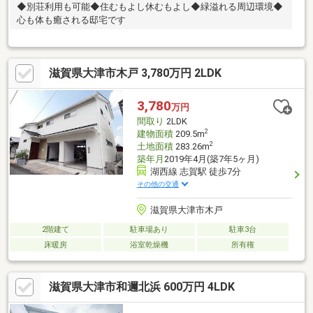
◆別荘利用も可能◆住むもよし休むもよし◆緑溢れる周辺環境◆
心も体も癒される邸宅です
滋賀県大津市木戸 3,780万円 2LDK
3,780
万円
間取り
2LDK
2
建物面積
209.5m
2
土地面積
283.26m
築年月
2019年4月(築7年5ヶ月)
湖西線 志賀駅 徒歩7分
その他の交通
滋賀県大津市木戸
2階建て
駐車場あり
駐車3台
床暖房
浴室乾燥機
所有権
滋賀県大津市和邇北浜 600万円 4LDK