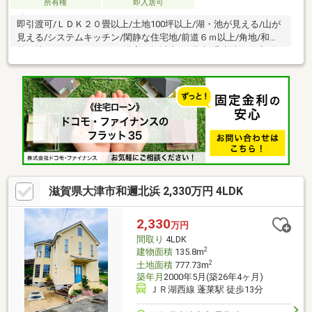
所有権
即入居可
即引渡可/ＬＤＫ２０畳以上/土地100坪以上/湖・池が見える/山が
見える/システムキッチン/閑静な住宅地/前道６ｍ以上/角地/和室/
整形地/ワイドバルコニー/浴室１坪以上/２階建/温水洗浄便座/全
居室６畳以上
滋賀県大津市和邇北浜 2,330万円 4LDK
2,330
万円
間取り
4LDK
2
建物面積
135.8m
2
土地面積
777.73m
築年月
2000年5月(築26年4ヶ月)
ＪＲ湖西線 蓬莱駅 徒歩13分