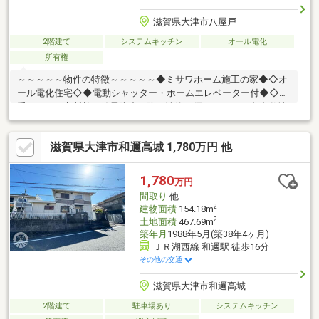
滋賀県大津市八屋戸
2階建て
システムキッチン
オール電化
所有権
～～～～～物件の特徴～～～～～◆ミサワホーム施工の家◆◇オ
ール電化住宅◇◆電動シャッター・ホームエレベーター付◆◇二
重サッシで高断熱・結露防止・防犯性能に優れています◇◆敷地
が約150坪と広く家庭菜園も作るのも可能です◆
滋賀県大津市和邇高城 1,780万円 他
1,780
万円
間取り
他
2
建物面積
154.18m
2
土地面積
467.69m
築年月
1988年5月(築38年4ヶ月)
ＪＲ湖西線 和邇駅 徒歩16分
その他の交通
滋賀県大津市和邇高城
2階建て
駐車場あり
システムキッチン