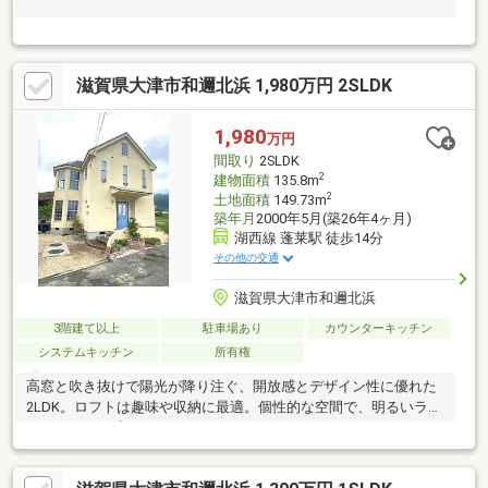
滋賀県大津市和邇北浜 1,980万円 2SLDK
1,980
万円
間取り
2SLDK
2
建物面積
135.8m
2
土地面積
149.73m
築年月
2000年5月(築26年4ヶ月)
湖西線 蓬莱駅 徒歩14分
その他の交通
滋賀県大津市和邇北浜
3階建て以上
駐車場あり
カウンターキッチン
システムキッチン
所有権
高窓と吹き抜けで陽光が降り注ぐ、開放感とデザイン性に優れた
2LDK。ロフトは趣味や収納に最適。個性的な空間で、明るいライ
フスタイルを叶えます。