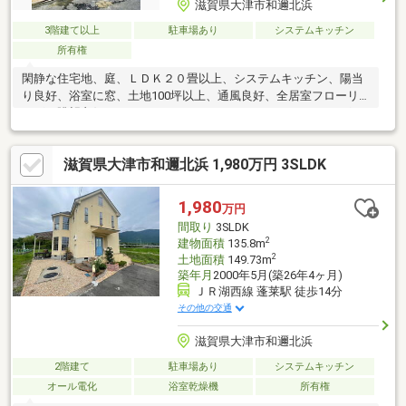
滋賀県大津市和邇北浜
3階建て以上
駐車場あり
システムキッチン
所有権
閑静な住宅地、庭、ＬＤＫ２０畳以上、システムキッチン、陽当
り良好、浴室に窓、土地100坪以上、通風良好、全居室フローリ
ング、眺望良好、ウォークインクローゼット、ＩＨクッキングヒ
ーター、３階建以上、シューズインクローク、屋根裏収納■■お家
の事ならアフターホームにお任せください■■京都全域、大津市、
滋賀県大津市和邇北浜 1,980万円 3SLDK
高島市を中心とした中心とした地域密着型の不動産業者です。・
新築・中古・土地・マンション・リフォーム・建築・別荘・田
畑・事業用地・店舗用地・住み替えの相談など、お気軽にご相談
1,980
万円
下さい！！お家のことでお困りのことがあれば、ぜひアフターホ
間取り
3SLDK
ームへ！
2
建物面積
135.8m
2
土地面積
149.73m
築年月
2000年5月(築26年4ヶ月)
ＪＲ湖西線 蓬莱駅 徒歩14分
その他の交通
滋賀県大津市和邇北浜
2階建て
駐車場あり
システムキッチン
オール電化
浴室乾燥機
所有権