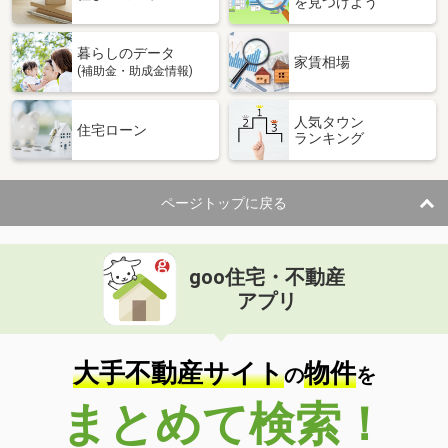
を見つけよう
暮らしのデータ
家賃相場
(補助金・助成金情報)
人気タウン
住宅ローン
ランキング
ページトップに戻る
goo住宅・不動産
アプリ
大手不動産サイト
物件
の
を
まとめて検索！