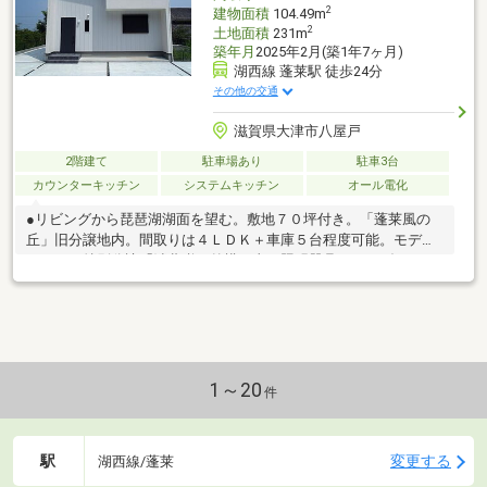
2
建物面積
104.49m
2
土地面積
231m
築年月
2025年2月(築1年7ヶ月)
湖西線 蓬莱駅 徒歩24分
その他の交通
滋賀県大津市八屋戸
2階建て
駐車場あり
駐車3台
カウンターキッチン
システムキッチン
オール電化
●リビングから琵琶湖湖面を望む。敷地７０坪付き。「蓬莱風の
丘」旧分譲地内。間取りは４ＬＤＫ＋車庫５台程度可能。モデル
ハウスを特別分譲「消費税＋外構工事＋照明器具＋オーダーカー
テン＋エアコン」込み
1～20
件
駅
変更する
湖西線/蓬莱