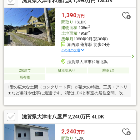
滋賀県大津市和邇北浜 1,390万円 1SLDK
1,390
万円
間取り
1SLDK
2
建物面積
108m
2
土地面積
495m
築年月
1988年9月(築38年)
湖西線 蓬莱駅 徒歩24分
その他の交通
滋賀県大津市和邇北浜
2階建て
駐車場あり
駐車2台
所有権
1階の広大な土間（コンクリート床）が最大の特徴。工房・アトリ
エなど趣味や仕事に最適です。2階はLDKと和室の居住空間。吹抜
で繋がる屋根裏部屋も魅力。理想の「職住一体」を実現します。
滋賀県大津市八屋戸 2,240万円 4LDK
2,240
万円
間取り
4LDK