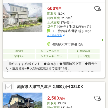
等の諸条件含む）については詳細な確認が必要となります。最新
の価格情報や物件の仕様、周辺環境など、気になる点は何でもご
600
万円
相談ください。詳細は担当のLIXIL不動産ショップ ピアライフの西
間取り
4LDK
村までお気軽にお問い合わせください。
2
建物面積
52.99m
2
土地面積
176.93m
築年月
1994年3月(築32年6ヶ月)
ＪＲ湖西線 和邇駅 徒歩18分
その他の交通
滋賀県大津市和邇北浜
2階建て
ルーフバルコニー
駐車場あり
駐車2台
システムキッチン
オール電化
～物件おすすめポイント～◆南向き！◆周辺施設充実！◆日当た
り・通風良好♪◆大型商業施設まで徒歩17分
◇――――――――――――――――――◇～周辺環境～平和堂 和邇
店 …1，316ｍ(徒歩17分)ファミリーマート 和邇南浜店 …1，
559ｍ(20分)◇――――――――――――――――――◇～弊社の特徴～◆
滋賀県大津市八屋戸 2,500万円 3SLDK
遠方のお客様も安心のオンライン案内実施中！！◆店舗内キッズ
スペース有◆店舗裏に駐車場有
2,500
万円
間取り
3SLDK
2
建物面積
142.5m