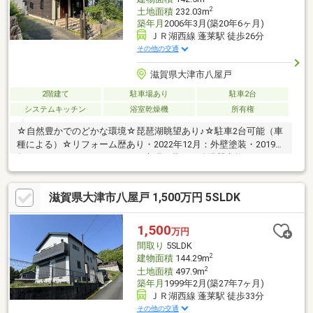
2
土地面積
232.03m
築年月
2006年3月(築20年6ヶ月)
ＪＲ湖西線 蓬莱駅 徒歩26分
その他の交通
滋賀県大津市八屋戸
2階建て
駐車場あり
駐車2台
システムキッチン
浴室乾燥機
所有権
☆自然豊かでのどかな環境☆琵琶湖眺望あり♪☆駐車2台可能（車
種による）☆リフォーム歴あり・2022年12月：外壁塗装・2019
年：バルコニー、ウッドデッキ床張り替え、給湯器交換
滋賀県大津市八屋戸 1,500万円 5SLDK
1,500
万円
間取り
5SLDK
2
建物面積
144.29m
2
土地面積
497.9m
築年月
1999年2月(築27年7ヶ月)
ＪＲ湖西線 蓬莱駅 徒歩33分
その他の交通