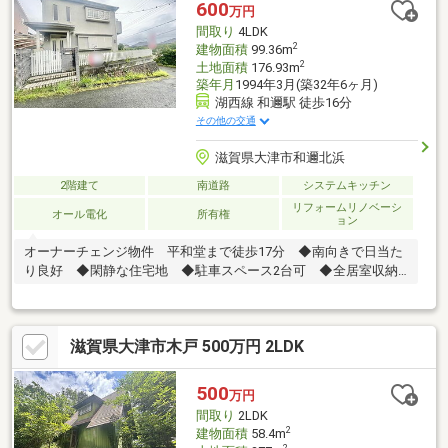
600
万円
間取り
4LDK
2
建物面積
99.36m
2
土地面積
176.93m
築年月
1994年3月(築32年6ヶ月)
湖西線 和邇駅 徒歩16分
その他の交通
滋賀県大津市和邇北浜
2階建て
南道路
システムキッチン
リフォームリノベーシ
オール電化
所有権
ョン
オーナーチェンジ物件 平和堂まで徒歩17分 ◆南向きで日当た
り良好 ◆閑静な住宅地 ◆駐車スペース2台可 ◆全居室収納
あり
滋賀県大津市木戸 500万円 2LDK
500
万円
間取り
2LDK
2
建物面積
58.4m