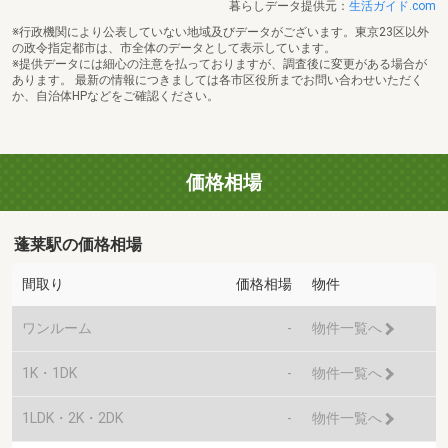
暮らしデータ提供元：
生活ガイド.com
※行政機関により公表していない地域及びデータがございます。東京23区以外
の政令指定都市は、市全体のデータとして表示しています。
※提供データには細心の注意を払っておりますが、調査後に変更がある場合が
あります。 最新の情報につきましては各市区役所までお問い合わせいただく
か、自治体HPなどをご確認ください。
価格相場
蓬莱駅の価格相場
間取り
価格相場
物件
ワンルーム
-
物件一覧へ
1K・1DK
-
物件一覧へ
1LDK・2K・2DK
-
物件一覧へ