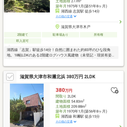
2
土地面積
277m
築年月
1975年1月(築51年8ヶ月)
湖西線 志賀駅 徒歩14分
その他の交通
滋賀県大津市木戸
2階建て
駐車場あり
所有権
即入居可
湖西線「志賀」駅徒歩14分！自然に囲まれた約83坪のひな段角
地。18帖LDKのある2階建ログハウス風建物（未登記・現状有姿）
付きで土地売買。一定の要件満たせば再建築も可。趣味の拠点や
別荘に最適です。
滋賀県大津市和邇北浜 380万円 2LDK
380
万円
間取り
2LDK
2
建物面積
54.83m
2
土地面積
209.88m
築年月
1970年1月(築56年8ヶ月)
湖西線 和邇駅 徒歩15分
その他の交通