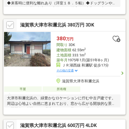
◆来客時に便利な離れあり（洋室１８．５帖）◆ドッグランやア
ウトドアに便利な裏庭あり◆外からも浴室への出入り可◆ＦＢソ
ーラーシステム（太陽熱を床・壁に温風送風）◆全窓ペアガラス
（２枚重ね）◆外壁の断熱材での温暖効果◆薪ストーブ設置◆琵
滋賀県大津市和邇北浜 380万円 3DK
琶湖湖岸（八屋戸浜）まで約８５０ｍ◆駐車３台可（駐車台数は
車種によります）【改装履歴】２０１９年１月屋根・外壁の修
復、塗装済◎再建築不可（４３条許可 大土許８０２号の為、同規
380
万円
模・同用途・同敷地で再建築可能）◎給湯（石油ボイラー）◎間
間取り
3DK
取り表記（Ｓは納戸）◎写真中の家具等は売買対象外
2
建物面積
62.55m
2
土地面積
333.1m
築年月
1975年1月(築51年8ヶ月)
ＪＲ湖西線 和邇駅 徒歩17分
その他の交通
滋賀県大津市和邇北浜
平屋
所有権
大津市和邇北浜の、緑豊かなロケーションに佇む中古戸建です。
周辺は心地よい自然に恵まれており、窓から広がる開放的な景色
や琵琶湖を遠望できる環境が、日々の暮らしに潤いを与えてくれ
ます。陽当りも良く、静かで落ち着いた環境での新生活をご検討
の方にぜひご覧いただきたい物件です。※当物件は市街化調整区
滋賀県大津市和邇北浜 600万円 4LDK
域内にございます。建築許可や今後の利用条件（セカンドハウス