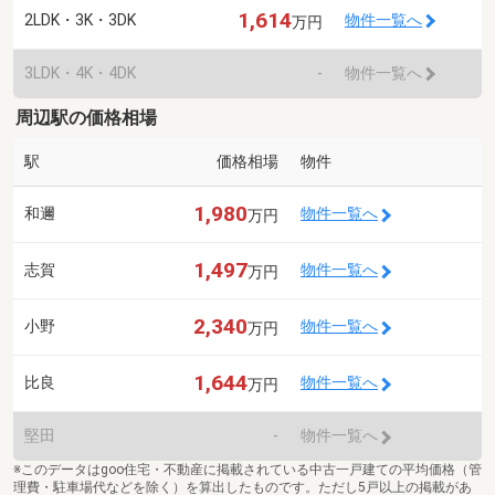
1,614
2LDK・3K・3DK
物件一覧へ
万円
3LDK・4K・4DK
-
物件一覧へ
周辺駅の価格相場
駅
価格相場
物件
1,980
和邇
物件一覧へ
万円
1,497
志賀
物件一覧へ
万円
2,340
小野
物件一覧へ
万円
1,644
比良
物件一覧へ
万円
堅田
-
物件一覧へ
※このデータはgoo住宅・不動産に掲載されている中古一戸建ての平均価格（管
理費・駐車場代などを除く）を算出したものです。ただし5戸以上の掲載があ