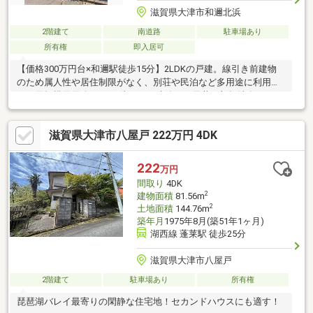
滋賀県大津市和邇北浜
2階建て
南道路
駐車場あり
所有権
即入居可
【価格300万円台×和邇駅徒歩15分】2LDKの戸建。線引き前建物
のため属人性や居住制限がなく、別荘や民泊など多用途に利用
可。同規模同用途なら1.5倍まで再建築可。天井一部損壊有、DIY
やリフォームに
滋賀県大津市八屋戸 222万円 4DK
222
万円
間取り
4DK
2
建物面積
81.56m
2
土地面積
144.76m
築年月
1975年8月(築51年1ヶ月)
湖西線 蓬莱駅 徒歩25分
滋賀県大津市八屋戸
2階建て
駐車場あり
所有権
琵琶湖バレイ最寄りの閑静な住宅地！セカンドハウスにも適す！