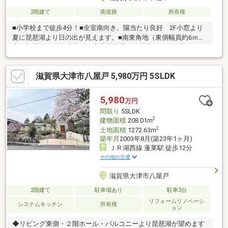
2階建て
南道路
所有権
■小学校まで徒歩4分！■全室南向き、陽当たり良好 2F小窓より
夏に琵琶湖より日の出が見えます。■南東角地（東側幅員約6ｍ、
南側幅員約8ｍ）■南東西 家庭菜園適す 敷地西側は工事にてガ
レージに変更可能家からすぐ近くの所(徒歩5分)には大津赤十字志
賀病院があります。建物面積が90.46平米と十分な広さでゆったり
滋賀県大津市八屋戸 5,980万円 5SLDK
と生活できるのではないのでしょうか。こちらは多くの方が憧れ
る庭付きの物件です。不動産購入は、人生の中でも大きな買い物
だと言われています。LIXIL不動産ショップ ピアライフではそんな
5,980
万円
不動産購入をしっかりとサポート致しますので、ぜひお問い合わ
間取り
5SLDK
せください。
2
建物面積
208.01m
2
土地面積
1272.63m
築年月
2003年8月(築23年1ヶ月)
ＪＲ湖西線 蓬莱駅 徒歩12分
その他の交通
滋賀県大津市八屋戸
2階建て
駐車場あり
駐車3台
リフォームリノベーシ
システムキッチン
所有権
ョン
◆リビング東側・２階ホール・バルコニーより琵琶湖が望めます