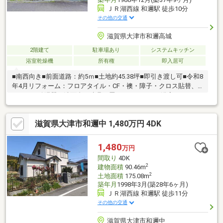
ＪＲ湖西線 和邇駅 徒歩10分
その他の交通
滋賀県大津市和邇高城
2階建て
駐車場あり
システムキッチン
浴室乾燥機
所有権
即入居可
■南西向き■前面道路：約5ｍ■土地約45.38坪■即引き渡し可■令和8
年4月リフォーム：フロアタイル・CF・襖・障子・クロス貼替、
トイレ・給湯器・洗面台・建具・畳・コンセント・浴室・キッチ
ン・SB・間接照明・収納新調、2階和室を洋室へ変更等■空家です
ので鍵もございますのでいつでもご内覧可能です。一度ごゆっく
滋賀県大津市和邇中 1,480万円 4DK
りご内覧下さい。０１２０－０２１－３１３までお気軽にお問い
合わせ下さい。■経験年数10年以上の営業スタッフ在籍、宅地建
物取引士・古民家鑑定士1級等も取得しておりますのでご安心くだ
1,480
万円
さい。
間取り
4DK
2
建物面積
90.46m
2
土地面積
175.08m
築年月
1998年3月(築28年6ヶ月)
ＪＲ湖西線 和邇駅 徒歩11分
その他の交通
滋賀県大津市和邇中