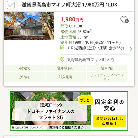
滋賀県高島市マキノ町大沼 1,980万円 1LDK
1,980
万円
間取り
1LDK
2
建物面積
53.82m
2
土地面積
331m
築年月
1999年10月(築26年11ヶ月)
ＪＲ湖西線 近江中庄駅 徒歩26分
滋賀県高島市マキノ町大沼
2階建て
駐車場あり
駐車2台
リフォームリノベーシ
所有権
即入居可
ョン