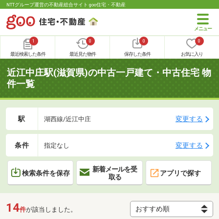
NTTグループ運営の不動産総合サイト goo住宅・不動産
1
0
0
0
最近検索した条件
最近見た物件
保存した条件
お気に入り
近江中庄駅(滋賀県)の中古一戸建て・中古住宅 物
件一覧
駅
変更する
湖西線/近江中庄
条件
変更する
指定なし
新着メールを受
検索条件を保存
アプリで探す
取る
14
件
が該当しました。