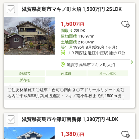
滋賀県高島市マキノ町大沼 1,500万円 2SLDK
1,500
万円
間取り
2SLDK
2
建物面積
116.97m
2
土地面積
216.04m
築年月
1996年8月(築30年1ヶ月)
ＪＲ湖西線 近江中庄駅 徒歩17分
滋賀県高島市マキノ町大沼
2階建て
南道路
オール電化
所有権
〇住友林業施工〇駐車１台可〇南向き〇アドミールリゾート別荘
地内〇平成8年8月築周辺施設・マキノ南小学校まで約1500ｍ徒歩
20分・平和堂今津店まで約5900ｍ車10分・ローソン今津上弘部店
店まで約6300ｍ徒歩13分
滋賀県高島市今津町南新保 1,380万円 4LDK
1,380
万円