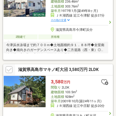
2
建物面積
236.46m
2
土地面積
303.76m
築年月
1977年1月(築49年8ヶ月)
ＪＲ湖西線 近江今津駅 徒歩37分
その他の交通
滋賀県高島市今津町浜分
2階建て
所有権
今津浜水泳場まで約７００ｍ◆土地面積約９１．８８坪◆全室南
向き◆南向きのガーデンスペースあり◆二方道路（西・東）◎灯
油給湯 ◎汲取り◎別途、前面道路管理費：年額３０，３７６円
要す◎建築月不詳の為、課税開始当年の１月と記載しています
滋賀県高島市マキノ町大沼 3,580万円 2LDK
3,580
万円
間取り
2LDK
2
建物面積
103.5m
2
土地面積
928m
築年月
2001年10月(築24年11ヶ月)
ＪＲ湖西線 近江中庄駅 徒歩20分
滋賀県高島市マキノ町大沼