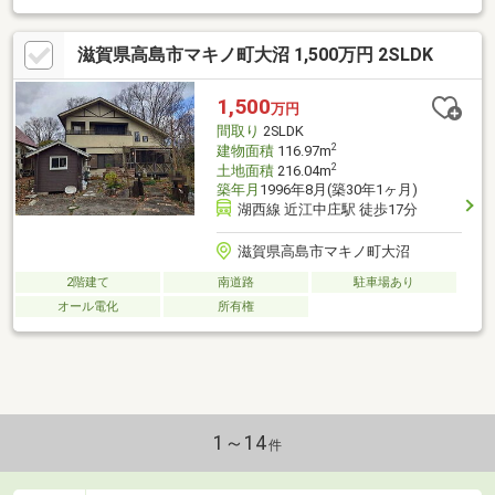
滋賀県高島市マキノ町大沼 1,500万円 2SLDK
1,500
万円
間取り
2SLDK
2
建物面積
116.97m
2
土地面積
216.04m
築年月
1996年8月(築30年1ヶ月)
湖西線 近江中庄駅 徒歩17分
滋賀県高島市マキノ町大沼
2階建て
南道路
駐車場あり
オール電化
所有権
1～14
件