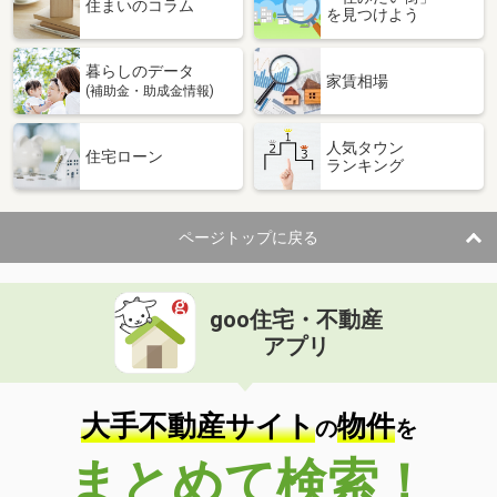
住まいのコラム
を見つけよう
暮らしのデータ
家賃相場
(補助金・助成金情報)
人気タウン
住宅ローン
ランキング
ページトップに戻る
goo住宅・不動産
アプリ
大手不動産サイト
物件
の
を
まとめて検索！