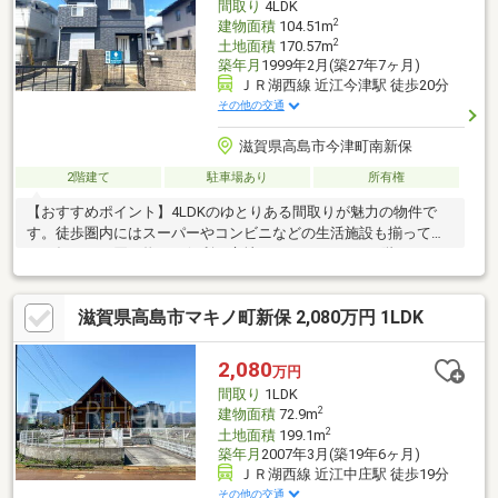
間取り
4LDK
2
建物面積
104.51m
2
土地面積
170.57m
築年月
1999年2月(築27年7ヶ月)
ＪＲ湖西線 近江今津駅 徒歩20分
その他の交通
滋賀県高島市今津町南新保
2階建て
駐車場あり
所有権
【おすすめポイント】4LDKのゆとりある間取りが魅力の物件で
す。徒歩圏内にはスーパーやコンビニなどの生活施設も揃ってお
り、毎日のお買い物にも便利な立地となっています。1階はLDKと
和室、2階には洋室3室を備え、ご家族の多い方でもそれぞれの空
間を大切にしながら生活していただける間取りとなっています。
滋賀県高島市マキノ町新保 2,080万円 1LDK
自然に囲まれた落ち着いた環境と、生活のしやすさを兼ね備え
た、家族で心地よく暮らせる住まいです。【備考】・外壁、屋根
塗装後引き渡し。・地下水利用可。
2,080
万円
間取り
1LDK
2
建物面積
72.9m
2
土地面積
199.1m
築年月
2007年3月(築19年6ヶ月)
ＪＲ湖西線 近江中庄駅 徒歩19分
その他の交通