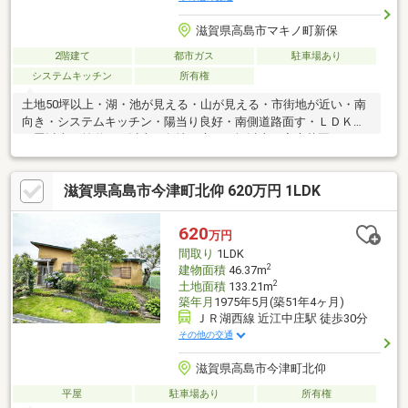
滋賀県高島市マキノ町新保
2階建て
都市ガス
駐車場あり
システムキッチン
所有権
土地50坪以上・湖・池が見える・山が見える・市街地が近い・南
向き・システムキッチン・陽当り良好・南側道路面す・ＬＤＫ１
５畳以上・前道６ｍ以上・角地・庭１０坪以上・家庭菜園・シャ
ワー付洗面化粧台・２階建・南庭・浴室に窓・吹抜け・通風良
好・眺望良好・全居室６畳以上・全室２面採光・平坦地■■お家の
滋賀県高島市今津町北仰 620万円 1LDK
事ならアフターホームにお任せください■■京都を中心とした地域
密着型の不動産業者です。・新築・中古・土地・マンション・リ
フォーム・建築・住み替えの相談など・お気軽にご相談下さ
620
万円
い！！
間取り
1LDK
2
建物面積
46.37m
2
土地面積
133.21m
築年月
1975年5月(築51年4ヶ月)
ＪＲ湖西線 近江中庄駅 徒歩30分
その他の交通
滋賀県高島市今津町北仰
平屋
駐車場あり
所有権