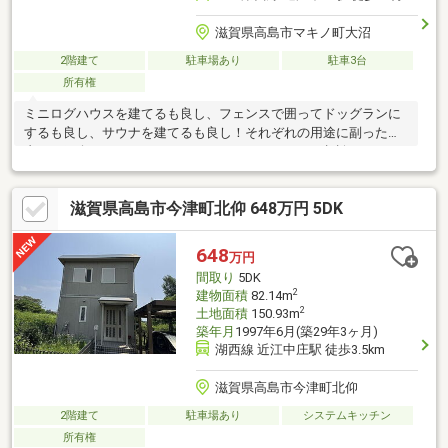
滋賀県高島市マキノ町大沼
2階建て
駐車場あり
駐車3台
所有権
ミニログハウスを建てるも良し、フェンスで囲ってドッグランに
するも良し、サウナを建てるも良し！それぞれの用途に副った業
者をご紹介させていただきますので、なんなりとご相談くださ
い。
滋賀県高島市今津町北仰 648万円 5DK
648
万円
間取り
5DK
2
建物面積
82.14m
2
土地面積
150.93m
築年月
1997年6月(築29年3ヶ月)
湖西線 近江中庄駅 徒歩3.5km
滋賀県高島市今津町北仰
2階建て
駐車場あり
システムキッチン
所有権