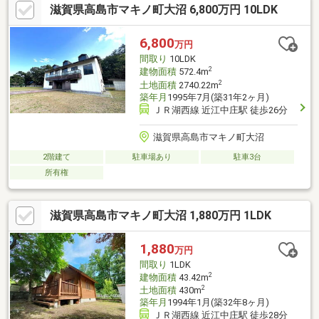
滋賀県高島市マキノ町大沼 6,800万円 10LDK
6,800
万円
間取り
10LDK
2
建物面積
572.4m
2
土地面積
2740.22m
築年月
1995年7月(築31年2ヶ月)
ＪＲ湖西線 近江中庄駅 徒歩26分
滋賀県高島市マキノ町大沼
2階建て
駐車場あり
駐車3台
所有権
滋賀県高島市マキノ町大沼 1,880万円 1LDK
1,880
万円
間取り
1LDK
2
建物面積
43.42m
2
土地面積
430m
築年月
1994年1月(築32年8ヶ月)
ＪＲ湖西線 近江中庄駅 徒歩28分