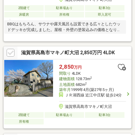
2階建て
駐車場あり
駐車3台
床暖房
所有権
即入居可
BBQはもちろん、サウナや露天風呂も設置できる広々としたウッ
ドデッキが完成しました。屋根・外壁の塗装込みの価格となりま
す。
滋賀県高島市マキノ町大沼 2,850万円 4LDK
2,850
万円
間取り
4LDK
2
建物面積
128.73m
2
土地面積
682m
築年月
1999年4月(築27年5ヶ月)
ＪＲ湖西線 近江中庄駅 徒歩24分
滋賀県高島市マキノ町大沼
2階建て
駐車場あり
駐車3台
所有権