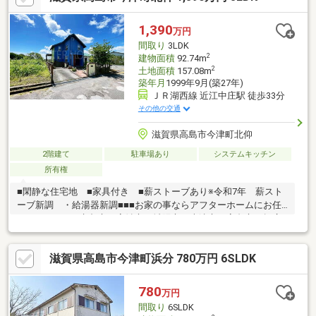
1,390
万円
間取り
3LDK
2
建物面積
92.74m
2
土地面積
157.08m
築年月
1999年9月(築27年)
ＪＲ湖西線 近江中庄駅 徒歩33分
その他の交通
滋賀県高島市今津町北仰
2階建て
駐車場あり
システムキッチン
所有権
■閑静な住宅地 ■家具付き ■薪ストーブあり※令和7年 薪スト
ーブ新調 ・給湯器新調■■■お家の事ならアフターホームにお任
せください■■■京都市・宇治市・城陽市・大津市・高島市と幅広
く展開中の地域密着型不動産業者です。新築・中古・土地・マン
ション・リフォーム・建築・住み替えの相談など、お気軽にご相
滋賀県高島市今津町浜分 780万円 6SLDK
談下さい！！お家のことでお困りのことがあれば、ぜひアフター
ホームへ
780
万円
間取り
6SLDK