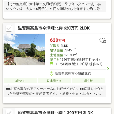
【その他交通】大津第一交通(予約要) 乗り合いタクシーあいあ
いタウン線 大人300円子供150円今津駅から北仰東まで約12分大
体、１時間に1本あります。※北仰東から徒歩約5分■■お家の事な
らアフターホームにお任せください■■京都を中心とした地域密着
型の不動産業者です。・新築・中古・土地・マンション・リフォ
滋賀県高島市今津町北仰 620万円 2LDK
ーム・建築・住み替えの相談など、お気軽にご相談下さい！！お
家のことでお困りのことがあれば、ぜひアフターホームへ！
620
万円
間取り
2LDK
2
建物面積
78.45m
2
土地面積
378.38m
築年月
1996年10月(築29年11ヶ月)
ＪＲ湖西線 近江中庄駅 徒歩32分
滋賀県高島市今津町北仰
2階建て
駐車場あり
所有権
■■お家の事ならアフターホームにお任せください■■京都を中心と
した地域密着型の不動産業者です。・新築・中古・土地・マンシ
ョン・リフォーム・建築・住み替えの相談など、お気軽にご相談
下さい！！お家のことでお困りのことがあれば、ぜひアフターホ
ームへ！
滋賀県高島市今津町北仰 1,390万円 3LDK