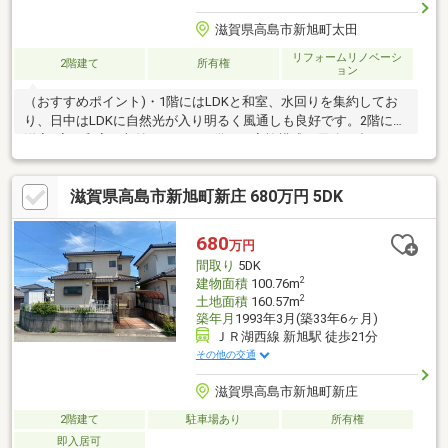
滋賀県高島市新旭町太田
リフォームリノベーシ
2階建て
所有権
ョン
（おすすめポイント)・1階にはLDKと和室、水回りを集約してお
り、日中はLDKに自然光が入り明るく風通しも良好です。2階には
洋室2室と和室、収納スペースを備え、家族構成や用途に合わせて
お使いいただけます。・建物南側の約80坪の土地は駐車スペース
などにお使いいただけます！（備考）・建物南側の土地付きの販
滋賀県高島市新旭町新庄 680万円 5DK
売となります。・上水道引き込み有り(建物敷地内のみ)、加入金
支払い済み。・前面道路に公共下水道管が無いため、集中浄化槽
の利用となります。また、維持管理費は月額3500円となりま
680
万円
す。・給湯はボイラーとなっております。・1階(バルコニー下)は
間取り
5DK
増築されており、未登記となっております。
2
建物面積
100.76m
2
土地面積
160.57m
築年月
1993年3月(築33年6ヶ月)
ＪＲ湖西線 新旭駅 徒歩21分
その他の交通
滋賀県高島市新旭町新庄
2階建て
駐車場あり
所有権
即入居可