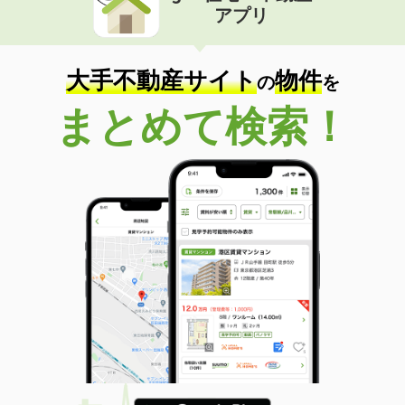
アプリ
大手不動産サイト
物件
の
を
まとめて検索！