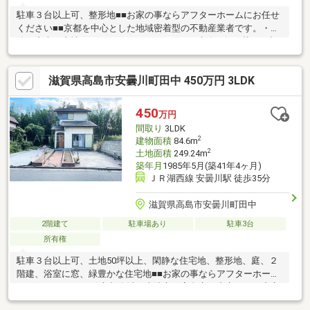
駐車３台以上可、整形地■■お家の事ならアフターホームにお任せ
ください■■京都を中心とした地域密着型の不動産業者です。・新
築・中古・土地・マンション・リフォーム・建築・住み替えの相
談など、お気軽にご相談下さい！！お家のことでお困りのことが
あれば、ぜひアフターホームへ！
滋賀県高島市安曇川町田中 450万円 3LDK
450
万円
間取り
3LDK
2
建物面積
84.6m
2
土地面積
249.24m
築年月
1985年5月(築41年4ヶ月)
ＪＲ湖西線 安曇川駅 徒歩35分
滋賀県高島市安曇川町田中
2階建て
駐車場あり
駐車3台
所有権
駐車３台以上可、土地50坪以上、閑静な住宅地、整形地、庭、２
階建、浴室に窓、緑豊かな住宅地■■お家の事ならアフターホーム
にお任せください■■京都全域、大津市、高島市を中心とした中心
とした地域密着型の不動産業者です。・新築・中古・土地・マン