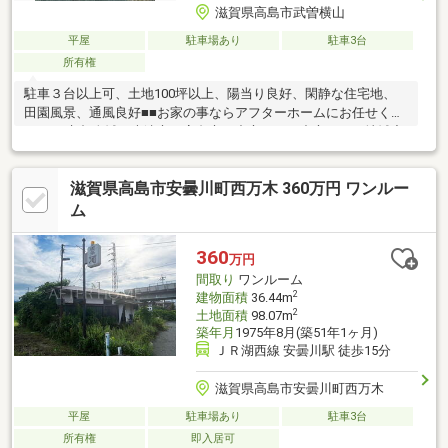
滋賀県高島市武曽横山
平屋
駐車場あり
駐車3台
所有権
駐車３台以上可、土地100坪以上、陽当り良好、閑静な住宅地、
田園風景、通風良好■■お家の事ならアフターホームにお任せくだ
さい■■京都全域、大津市、高島市を中心とした中心とした地域密
着型の不動産業者です。・新築・中古・土地・マンション・リフ
ォーム・建築・別荘・田畑・事業用地・店舗用地・住み替えの相
滋賀県高島市安曇川町西万木 360万円 ワンルー
談など、お気軽にご相談下さい！！お家のことでお困りのことが
あれば、ぜひアフターホームへ！
ム
360
万円
間取り
ワンルーム
2
建物面積
36.44m
2
土地面積
98.07m
築年月
1975年8月(築51年1ヶ月)
ＪＲ湖西線 安曇川駅 徒歩15分
滋賀県高島市安曇川町西万木
平屋
駐車場あり
駐車3台
所有権
即入居可