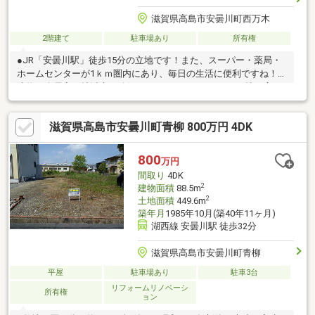
滋賀県高島市安曇川町西万木
2階建て
駐車場あり
所有権
●JR「安曇川駅」徒歩15分の立地です！また、スーパー・薬局・
ホームセンターが1ｋｍ圏内にあり、毎日の生活に便利ですね！●
建物は全居室６帖以上を確保した４ＬＤＫで、LDKは15帖の広さ
がございます。壁付のキッチンになっているのでリビングダイニ
ングを広く使うことができますね。●居室はそれぞれ南西側に窓
滋賀県高島市安曇川町青柳 800万円 4DK
があり、陽が差し込みます。敷地の南西側は道路と河川があり、
隣接して建物はございません。《周辺施設のおススメポイント》
●バロー安曇川店まで約650ｍ●業務スーパー安曇川店まで約670ｍ
800
万円
●ドラッグユタカ安曇川店まで約640ｍ●アヤハディオ安曇川店ま
間取り
4DK
で約880ｍ
2
建物面積
88.5m
2
土地面積
449.6m
築年月
1985年10月(築40年11ヶ月)
湖西線 安曇川駅 徒歩32分
滋賀県高島市安曇川町青柳
平屋
駐車場あり
駐車3台
リフォームリノベーシ
所有権
ョン