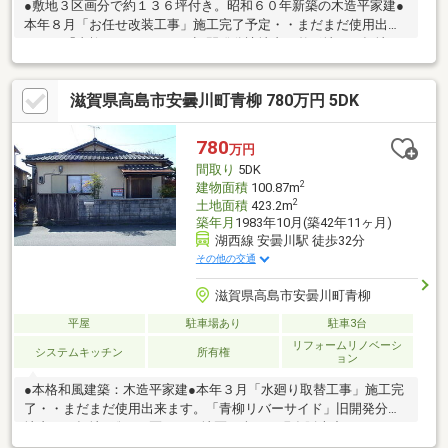
●敷地３区画分で約１３６坪付き。昭和６０年新築の木造平家建●
本年８月「お任せ改装工事」施工完了予定・・まだまだ使用出来
ます。「青柳リバーサイド」旧開発分譲地内。整形地・平坦地：
両面道路に面す。
滋賀県高島市安曇川町青柳 780万円 5DK
780
万円
間取り
5DK
2
建物面積
100.87m
2
土地面積
423.2m
築年月
1983年10月(築42年11ヶ月)
湖西線 安曇川駅 徒歩32分
その他の交通
滋賀県高島市安曇川町青柳
平屋
駐車場あり
駐車3台
リフォームリノベーシ
システムキッチン
所有権
ョン
●本格和風建築：木造平家建●本年３月「水廻り取替工事」施工完
了・・まだまだ使用出来ます。「青柳リバーサイド」旧開発分譲
地内。平坦地●総１５区画（更地区画含む）現在販売中。