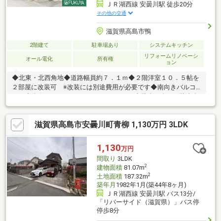
ＪＲ湖西線 安曇川駅 徒歩20分
その他の交通
滋賀県高島市鴨
2階建て
駐車場あり
システムキッチン
リフォームリノベーシ
オール電化
所有権
ョン
◆北東・北西角地◆道路幅員約７．１ｍ◆２階洋室１０．５帖を
２部屋に改装可 ※改装には別途費用が必要です◆南向きバルコ
ニー◆南向きのガーデニングスペースあり◆駐車１台可（駐車台
数は車種によります）◆全室照明器具・エアコン２基付◆平成２
５年６月改装済 ●天井・壁クロス張替（和室以外全室） ●襖張
滋賀県高島市安曇川町青柳 1,130万円 3LDK
替・畳表替（和室）◎商品タイプ：シェモア
1,130
万円
間取り
3LDK
2
建物面積
81.07m
2
土地面積
187.32m
築年月
1982年1月(築44年8ヶ月)
ＪＲ湖西線 安曇川駅 バス13分/
「リバーサイド（滋賀県）」バス停
停歩8分