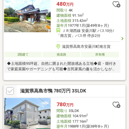
480
万円
間取り
4K
2
建物面積
91.1m
2
土地面積
315.42m
築年月
1977年1月(築49年8ヶ月)
ＪＲ湖西線 安曇川駅 バス10分/
「南古賀」バス停 停歩2分
滋賀県高島市安曇川町南古賀
2階建て
南道路
所有権
◆土地面積95坪超、自然に囲まれた開放感ある立地◆庭・畑付き
で家庭菜園やガーデニングも可能◆古民家風の趣を活かしなが
ら、リフォームも楽しめる建物です※建築年月不詳、昭和52年月
日不詳増築リヴの仲介では、お客様に安心してお家探し、お家づ
くりをしていただけるよう、どのようなご相談にも柔軟に対応さ
滋賀県高島市鴨 780万円 3SLDK
せていただくよう努めております。「物件は見たいけどわざわざ
不動産屋に足を運ぶのは煩わしい…」「リヴの事務所の場所がわ
からない…」「そもそも土地勘があまりない…」そうお考えの方で
780
万円
も大丈夫です！ご自宅はもちろん、物件のお近くやご指定頂いた
間取り
3SLDK
場所でのお待ち合わせも承っております。
2
建物面積
104.91m
2
土地面積
177.16m
築年月
1988年1月(築38年8ヶ月)