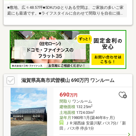
■敷地、広々48.57坪■5DKのゆとりある空間は、ご家族の多いご家
庭にも最適です。■ライフスタイルに合わせて間取りを自在に描
ける一邸
滋賀県高島市武曽横山 690万円 ワンルーム
690
万円
間取り
ワンルーム
2
建物面積
132.25m
2
土地面積
1724.03m
築年月
1980年1月(築46年8ヶ月)
ＪＲ湖西線 安曇川駅 バス7分/「新
田」バス停 停歩1分