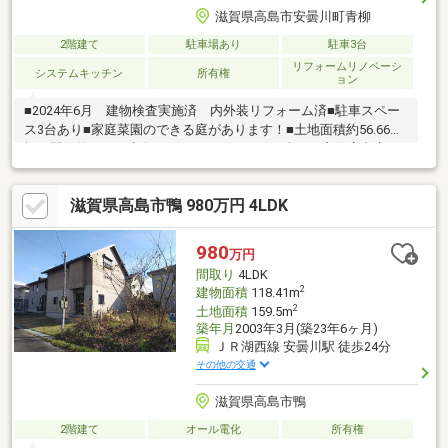
滋賀県高島市安曇川町青柳
2階建て
駐車場あり
駐車3台
リフォームリノベーシ
システムキッチン
所有権
ョン
■2024年6月 建物検査実施済 内外装リフォーム済■駐車スペー
ス3台あり■家庭菜園のできる庭があります！■土地面積約56.66
坪 間口約9.0ｍ■南向きバルコニーにつき日当たり良好高島市エ
リアの新居にピッタリ。小学校が十分通学できる範囲にありま
す。小学校が徒歩19分です。もとからエアコンが付いていますの
滋賀県高島市鴨 980万円 4LDK
で、快適な室温にすることができます。ストレスなく伸び伸びと
した生活を送ることができるのは大型タウン内だからです。多種
多様な不動産情報を取り扱う当社なら、きっとお客様の住まい探
980
万円
しに役立てることでしょう。お引っ越しをお考えの方からのお問
間取り
4LDK
い合わせをお待ちしております。
2
建物面積
118.41m
2
土地面積
159.5m
築年月
2003年3月(築23年6ヶ月)
ＪＲ湖西線 安曇川駅 徒歩24分
その他の交通
滋賀県高島市鴨
2階建て
オール電化
所有権