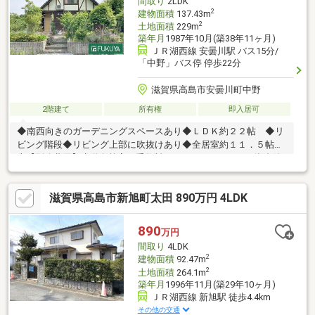
間取り
2LDK
2
建物面積
137.43m
2
土地面積
229m
築年月
1987年10月(築38年11ヶ月)
ＪＲ湖西線 安曇川駅 バス15分/
「中野」バス停 停歩22分
滋賀県高島市安曇川町中野
2階建て
所有権
即入居可
◆南西向きのガーデニングスペースあり◆ＬＤＫ約２２帖 ◆リ
ビング階段◆リビング上部に吹抜けあり◆全居室約１１．５帖以
上【別途費用】水道名義変更手数料３３０，０００円びわ湖台管
理費年額２２，０００円◎交通記載のバスは江若バス朽木線の
コミュニティバスになります◎駐車場はございません
滋賀県高島市新旭町太田 890万円 4LDK
890
万円
間取り
4LDK
2
建物面積
92.47m
2
土地面積
264.1m
築年月
1996年11月(築29年10ヶ月)
ＪＲ湖西線 新旭駅 徒歩4.4km
その他の交通