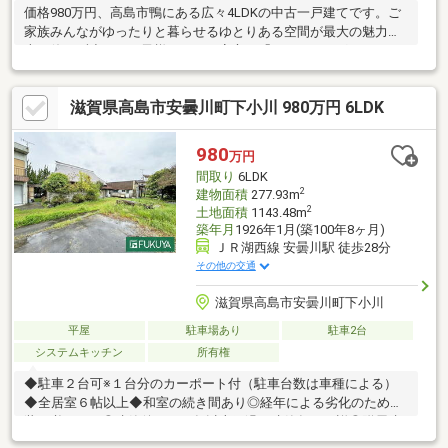
価格980万円、高島市鴨にある広々4LDKの中古一戸建てです。ご
家族みんながゆったりと暮らせるゆとりある空間が最大の魅力！
火を使わず小さなお子様がいても安心の「IHクッキングヒータ
ー」を備え、家計にも優しい「オール電化住宅」を採用していま
す。毎日のお料理や後片付けなどの家事もラクラク。湖西線「安
滋賀県高島市安曇川町下小川 980万円 6LDK
曇川」駅を利用でき、落ち着いた住環境でのびのびとした新生活
をスタートしませんか？ゆとりのある広さと、エコで経済的な設
備が揃った物件です。ぜひ一度、お気軽にご見学・お問い合わせ
980
万円
ください！
間取り
6LDK
2
建物面積
277.93m
2
土地面積
1143.48m
築年月
1926年1月(築100年8ヶ月)
ＪＲ湖西線 安曇川駅 徒歩28分
その他の交通
滋賀県高島市安曇川町下小川
平屋
駐車場あり
駐車2台
システムキッチン
所有権
◆駐車２台可※１台分のカーポート付（駐車台数は車種による）
◆全居室６帖以上◆和室の続き間あり◎経年による劣化のため改
装が必要です◎建築後１００年以上経過、建築年月不詳◎附属建
物も売買対象に含みます 種類：居宅 構造：鉄骨造陸屋根２階