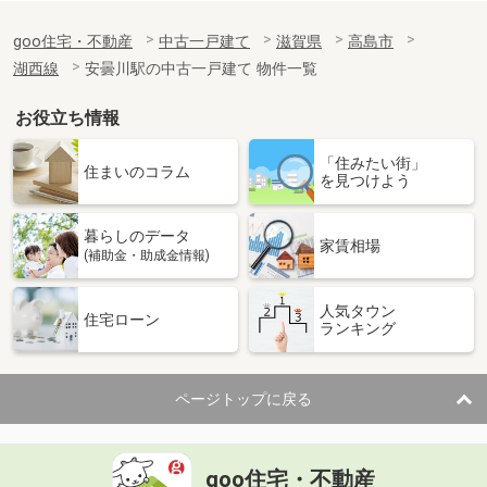
goo住宅・不動産
中古一戸建て
滋賀県
高島市
湖西線
安曇川駅の中古一戸建て 物件一覧
お役立ち情報
「住みたい街」
住まいのコラム
を見つけよう
暮らしのデータ
家賃相場
(補助金・助成金情報)
人気タウン
住宅ローン
ランキング
ページトップに戻る
goo住宅・不動産