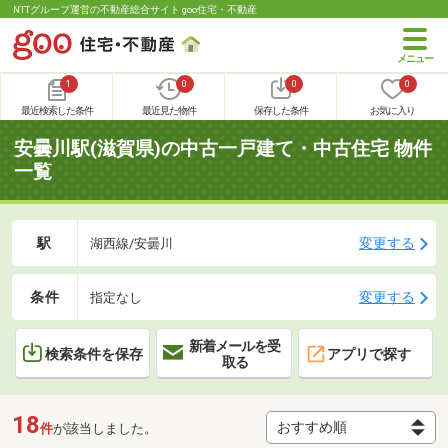
NTTグループ運営の不動産総合サイト goo住宅・不動産
1
0
0
0
最近検索した条件
最近見た物件
保存した条件
お気に入り
安曇川駅(滋賀県)の中古一戸建て・中古住宅 物件
一覧
駅
変更する
湖西線/安曇川
条件
変更する
指定なし
新着メールを受
検索条件を保存
アプリで探す
取る
18
件
が該当しました。