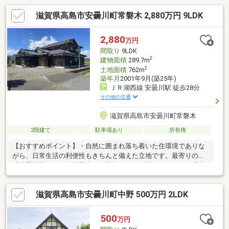
建 床面積：１階３８．８８㎡ ２階３８．８８㎡ ※２階西側
滋賀県高島市安曇川町常磐木 2,880万円 9LDK
約１０帖の詳細については不明となっています◎写真中の家具等
は売買対象外
2,880
万円
間取り
9LDK
2
建物面積
289.7m
2
土地面積
762m
築年月
2001年9月(築25年)
ＪＲ湖西線 安曇川駅 徒歩28分
その他の交通
滋賀県高島市安曇川町常磐木
2階建て
駐車場あり
所有権
【おすすめポイント】・自然に囲まれ落ち着いた住環境でありな
がら、日常生活の利便性もきちんと備えた立地です。最寄りの
「安曇川駅」まで徒歩圏内かつ周辺には道の駅があるため、週末
のお出かけやお買い物にも便利です。・倉庫が2棟あるため工具や
アウトドア用品の収納、DIYスペースとしてもご活用いただけま
滋賀県高島市安曇川町中野 500万円 2LDK
す。・静かな住宅地に位置しているため、落ち着いた暮らしを求
める方や、セカンドハウスをお考えの方にもおすすめの物件で
す。
500
万円