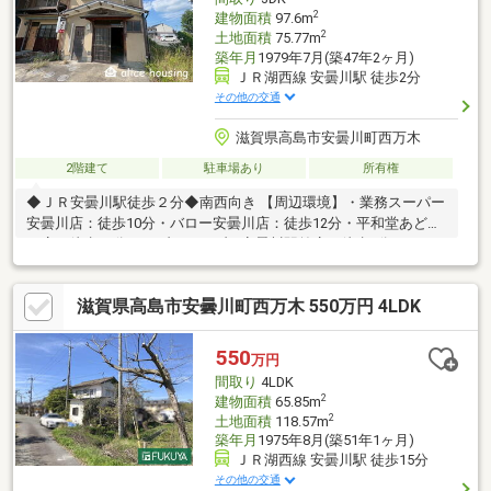
2
建物面積
97.6m
2
土地面積
75.77m
築年月
1979年7月(築47年2ヶ月)
ＪＲ湖西線 安曇川駅 徒歩2分
その他の交通
滋賀県高島市安曇川町西万木
2階建て
駐車場あり
所有権
◆ＪＲ安曇川駅徒歩２分◆南西向き 【周辺環境】・業務スーパー
安曇川店：徒歩10分・バロー安曇川店：徒歩12分・平和堂あどが
わ店：徒歩15分・セブンイレブン安曇川駅前店：徒歩6分・ディ
スカウントドラッグコスモス安曇川店：徒歩10分・アヤハディオ
安曇川店：徒歩10分・高島市立安曇小学校：徒歩10分・中央ユニ
滋賀県高島市安曇川町西万木 550万円 4LDK
バーサルこども園中央幼稚園：徒歩12分・安曇川郵便局：徒歩4
分※隣地も同時に販売中。詳しくは担当者にお問合せ下さい。※令
和8年度固定資産税：22053円※接面 テープ測量：約4.6ｍ
550
万円
間取り
4LDK
2
建物面積
65.85m
2
土地面積
118.57m
築年月
1975年8月(築51年1ヶ月)
ＪＲ湖西線 安曇川駅 徒歩15分
その他の交通