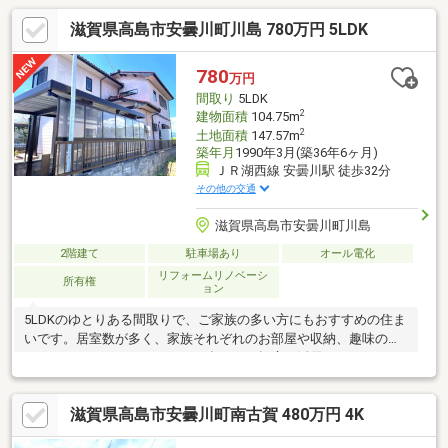
滋賀県高島市安曇川町川島 780万円 5LDK
780
万円
間取り
5LDK
2
建物面積
104.75m
2
土地面積
147.57m
築年月
1990年3月(築36年6ヶ月)
ＪＲ湖西線 安曇川駅 徒歩32分
その他の交通
滋賀県高島市安曇川町川島
2階建て
駐車場あり
オール電化
リフォームリノベーシ
所有権
ョン
5LDKのゆとりある間取りで、ご家族の多い方にもおすすめの住ま
いです。居室数が多く、家族それぞれのお部屋や収納、趣味のス
ペースなど、ライフスタイルに合わせて幅広く活用できます。
滋賀県高島市安曇川町南古賀 480万円 4K