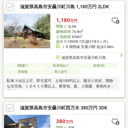
ション・リフォーム・建築・別荘・田畑・事業用地・店舗用地・
滋賀県高島市安曇川町川島 1,180万円 2LDK
住み替えの相談など、お気軽にご相談下さい！！お家のことでお
困りのことがあれば、ぜひアフターホームへ！
1,180
万円
間取り
2LDK
2
建物面積
74.4m
2
土地面積
654m
築年月
1995年7月(築31年2ヶ月)
ＪＲ湖西線 安曇川駅 徒歩3.6km
滋賀県高島市安曇川町川島
2階建て
駐車場あり
駐車3台
所有権
即入居可
駐車３台以上可、即引渡可、土地100坪以上、陽当り良好、閑静
な住宅地、ＬＤＫ１５畳以上、整形地、庭、２階建、東南向き、
通風良好■■お家の事ならアフターホームにお任せください■■京都
全域、大津市、高島市を中心とした中心とした地域密着型の不動
産業者です。・新築・中古・土地・マンション・リフォーム・建
滋賀県高島市安曇川町西万木 380万円 3DK
築・別荘・田畑・事業用地・店舗用地・住み替えの相談など、お
気軽にご相談下さい！！お家のことでお困りのことがあれば、ぜ
ひアフターホームへ！
380
万円
間取り
3DK