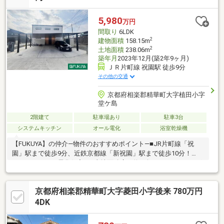
5,980
万円
間取り
6LDK
2
建物面積
158.15m
2
土地面積
238.06m
築年月
2023年12月(築2年9ヶ月)
ＪＲ片町線 祝園駅 徒歩9分
その他の交通
京都府相楽郡精華町大字植田小字
堂ケ島
2階建て
駐車場あり
駐車3台
システムキッチン
オール電化
浴室乾燥機
【FUKUYA】の仲介―物件のおすすめポイント―■JR片町線「祝
園」駅まで徒歩9分、近鉄京都線「新祝園」駅まで徒歩10分！
■6LDKのオール電化住宅！■土地面積広々約72坪！■IHクッキング
ヒーターを採用した広々アイランドキッチン♪■ウォークインクロ
ーゼットやシューズクロークなど収納設備充実しており、お部屋
京都府相楽郡精華町大字菱田小字後来 780万円
をすっきりとお使いいただけます！■2階には室内物干しスペース
やシャワールームなどを完備！■カーポート付き 駐車3台可能（車
4DK
種によります）■せいかガーデンシティまで約700m！お買い物に
便利な立地です！