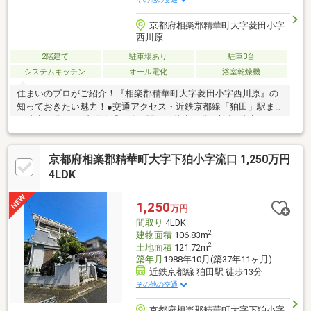
京都府相楽郡精華町大字菱田小字
西川原
2階建て
駐車場あり
駐車3台
システムキッチン
オール電化
浴室乾燥機
住まいのプロがご紹介！『相楽郡精華町大字菱田小字西川原』の
知っておきたい魅力！●交通アクセス・近鉄京都線「狛田」駅ま
で徒歩14分・JR片町線「下狛」駅まで徒歩15分●木造2階建の
「4LDK」。●和室1部屋＋洋室3部屋が配置されています。●全居
室、南東側の窓より採光が可能です。●キッチンは、IHクッキング
京都府相楽郡精華町大字下狛小字流口 1,250万円
ヒーター・食器洗乾燥機搭載。●トイレは各階に設置有。●和室・
各洋室・1階ホールに、収納スペース有。●各洋室は、いずれも6
4LDK
帖以上の広さです。●南東側に、2ヶ所のバルコニーが設けられて
います。●前面道路は、幅員約6.0m。●第一種低層住居専用地域内
1,250
万円
に位置しています。
間取り
4LDK
2
建物面積
106.83m
2
土地面積
121.72m
築年月
1988年10月(築37年11ヶ月)
近鉄京都線 狛田駅 徒歩13分
その他の交通
京都府相楽郡精華町大字下狛小字