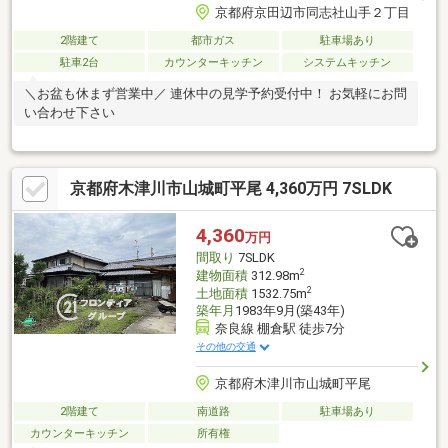
京都府京田辺市同志社山手２丁目
2階建て
都市ガス
駐車場あり
駐車2台
カウンターキッチン
システムキッチン
＼お盆も休まず営業中／ 連休中の見学予約受付中！ お気軽にお問
い合わせ下さい
京都府木津川市山城町平尾 4,360万円 7SLDK
4,360
万円
間取り
7SLDK
2
建物面積
312.98m
2
土地面積
1532.75m
築年月
1983年9月(築43年)
奈良線 棚倉駅 徒歩7分
その他の交通
京都府木津川市山城町平尾
2階建て
南道路
駐車場あり
カウンターキッチン
所有権