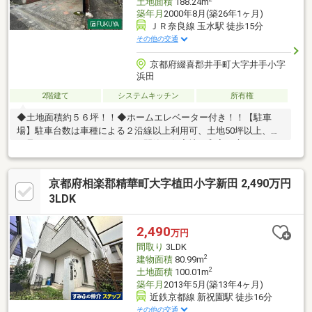
土地面積
188.24m
築年月
2000年8月(築26年1ヶ月)
ＪＲ奈良線 玉水駅 徒歩15分
その他の交通
京都府綴喜郡井手町大字井手小字
浜田
2階建て
システムキッチン
所有権
◆土地面積約５６坪！！◆ホームエレベーター付き！！【駐車
場】駐車台数は車種による２沿線以上利用可、土地50坪以上、山
が見える、システムキッチン、閑静な住宅地、和室、庭、ワイド
バルコニー、２階建、緑豊かな住宅地、全居室６畳以上※売主の
契約不適合責任免責
京都府相楽郡精華町大字植田小字新田 2,490万円
3LDK
2,490
万円
間取り
3LDK
2
建物面積
80.99m
2
土地面積
100.01m
築年月
2013年5月(築13年4ヶ月)
近鉄京都線 新祝園駅 徒歩16分
その他の交通