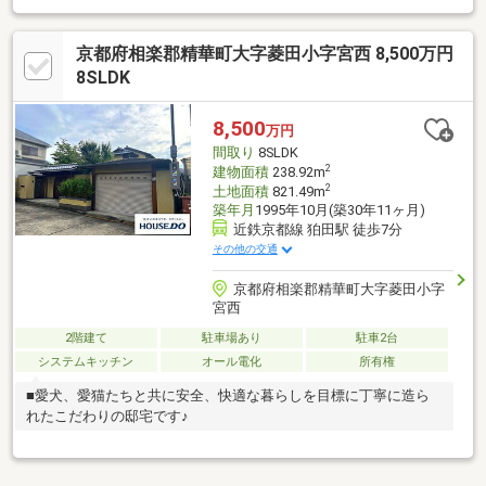
京都府相楽郡精華町大字菱田小字宮西 8,500万円
8SLDK
8,500
万円
間取り
8SLDK
2
建物面積
238.92m
2
土地面積
821.49m
築年月
1995年10月(築30年11ヶ月)
近鉄京都線 狛田駅 徒歩7分
その他の交通
京都府相楽郡精華町大字菱田小字
宮西
2階建て
駐車場あり
駐車2台
システムキッチン
オール電化
所有権
■愛犬、愛猫たちと共に安全、快適な暮らしを目標に丁寧に造ら
れたこだわりの邸宅です♪