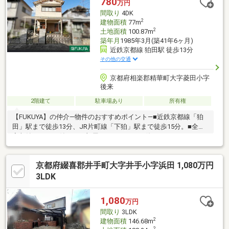
780
万円
間取り
4DK
2
建物面積
77m
2
土地面積
100.87m
築年月
1985年3月(築41年6ヶ月)
近鉄京都線 狛田駅 徒歩13分
その他の交通
京都府相楽郡精華町大字菱田小字
後来
2階建て
駐車場あり
所有権
【FUKUYA】の仲介―物件のおすすめポイント―■近鉄京都線「狛
田」駅まで徒歩13分、JR片町線「下狛」駅まで徒歩15分。■全居
室収納スペース付き！お部屋をすっきりとお使いいただけます。
■喧騒から離れた閑静な住宅地です。◎現況空き家のためゆっく
りご内覧可能です！是非お気軽にお問い合わせください！◇近隣
京都府綴喜郡井手町大字井手小字浜田 1,080万円
施設◇・サンフレッシュ狛田店まで約1050m・クスリのアオキ下
狛店まで約1400m
3LDK
1,080
万円
間取り
3LDK
2
建物面積
146.68m
2