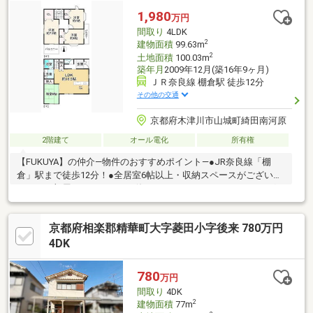
レープフルーツ・レモン等■京奈和『精華下拍I.C』まで車5分です
1,980
万円
♪
間取り
4LDK
2
建物面積
99.63m
2
土地面積
100.03m
築年月
2009年12月(築16年9ヶ月)
ＪＲ奈良線 棚倉駅 徒歩12分
その他の交通
京都府木津川市山城町綺田南河原
2階建て
オール電化
所有権
【FUKUYA】の仲介―物件のおすすめポイント―●JR奈良線「棚
倉」駅まで徒歩12分！●全居室6帖以上・収納スペースがございま
すのでお部屋をすっきりとお使いいただけます。●IHクッキングヒ
ーターのためキッチン周りのお掃除もらくらく♪●南・東向き2面
バルコニーにつき陽当たり・通風良好です！●喧騒から離れた閑
京都府相楽郡精華町大字菱田小字後来 780万円
静な住宅地です。◇近隣施設◇・棚倉小学校まで約320m・棚倉
郵便局まで約370m・クスリのアオキ井手店まで約1980m
4DK
780
万円
間取り
4DK
2
建物面積
77m