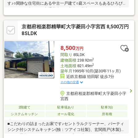
す♪○閑静な住宅街にある中古一戸建て○庭スペースもあるひろび
ろとした戸建です♪○交通量少なく安全な環境です！○９LDKと大
家族でも安心の間取りです○駐車スペース２台可能です○敷地130
坪、広々とした庭も魅力です！【小中学校】○棚倉小学校・
京都府相楽郡精華町大字菱田小字宮西 8,500万円
1700m・徒歩22分○山城中学校・1800m・徒歩23分
8SLDK
8,500
万円
間取り
8SLDK
2
建物面積
238.92m
2
土地面積
821.49m
築年月
1995年10月(築30年11ヶ月)
近鉄京都線 狛田駅 徒歩7分
その他の交通
京都府相楽郡精華町大字菱田小字
宮西
2階建て
駐車場あり
駐車3台
システムキッチン
オール電化
所有権
■こだわりの詰まったお家です♪セントラルクリーナー、パーティ
シンク付システムキッチン(独：ツアイコ社製)、玄関雨戸(木製)、
オール電化、バリアフリー、コルク床、ブラインド窓、勾配天