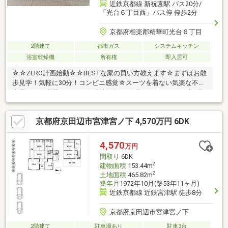
近鉄京都線 新祝園駅 バス20分/
「光台６丁目西」バス停 停歩2分
京都府相楽郡精華町光台６丁目
2階建て
都市ガス
システムキッチン
浴室乾燥機
所有権
即入居可
☆☆ZERO計画始動☆☆BESTな家の買い方教えます☆まずはお散
歩見学！気軽に30分！コンビニ感覚☆スーツを着ない気楽な不動
産屋さん☆営業しません☆現地解散OK☆見るだけOK☆まずは見
る事が大事です☆
京都府京田辺市宮津宮ノ下 4,570万円 6DK
4,570
万円
間取り
6DK
2
建物面積
153.44m
2
土地面積
465.82m
築年月
1972年10月(築53年11ヶ月)
近鉄京都線 近鉄宮津駅 徒歩8分
京都府京田辺市宮津宮ノ下
2階建て
駐車場あり
駐車3台