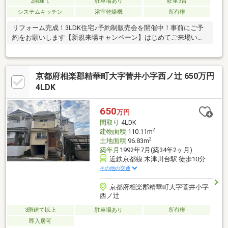
2階建て
駐車場あり
駐車3台
システムキッチン
浴室乾燥機
所有権
リフォーム完成！3LDK住宅♪予約制販売会を開催中！事前にご予
約をお願いします【新規来場キャンペーン】はじめてご来場いた
だいたお客様にヤマダポイント3000円分プレゼント！※ポイント
付与にはヤマダデジタル会員登録が必要です。2025年6月下旬リ
フォーム完成！■家庭菜園可能■駐車3台可能（車種による）■2階
京都府相楽郡精華町大字菅井小字西ノ辻 650万円
は約12帖・約14帖の広々とした洋室【リフォーム内容】・トイレ
新品交換・クロス新調（一部除く）・畳表替え・襖張替え・シリ
4LDK
ンダー交換
650
万円
間取り
4LDK
2
建物面積
110.11m
2
土地面積
96.83m
築年月
1992年7月(築34年2ヶ月)
近鉄京都線 木津川台駅 徒歩10分
その他の交通
京都府相楽郡精華町大字菅井小字
西ノ辻
3階建て以上
駐車場あり
所有権
即入居可