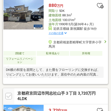
880
万円
間取り
5DK
2
建物面積
88.3m
2
土地面積
100.01m
築年月
1990年5月(築36年4ヶ月)
近鉄京都線 新祝園駅 徒歩16分
その他の交通
京都府相楽郡精華町大字菅井小字
馬渕
2階建て
駐車場あり
所有権
リフォームリノベーシ
ョン
DK横の和室を居間として、また畳をフローリングに交換すれば、
リビングとしてお使いいただけます。居住中のため内装の写真は
家具消加工をしてます防蟻処理も令和2年7月に施工されています
ので安心ですね
京都府京田辺市同志社山手３丁目 3,720万円
4LDK
3,720
万円