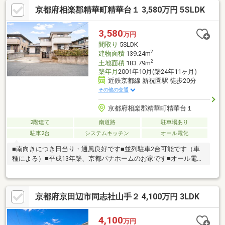
京都府相楽郡精華町精華台１ 3,580万円 5SLDK
3,580
万円
間取り
5SLDK
2
建物面積
139.24m
2
土地面積
183.79m
築年月
2001年10月(築24年11ヶ月)
近鉄京都線 新祝園駅 徒歩20分
その他の交通
京都府相楽郡精華町精華台１
2階建て
南道路
駐車場あり
駐車2台
システムキッチン
オール電化
■南向きにつき日当り・通風良好です■並列駐車2台可能です（車
種による）■平成13年築、京都パナホームのお家です■オール電化
住宅■緑豊かな精華台住宅地です
京都府京田辺市同志社山手２ 4,100万円 3LDK
4,100
万円