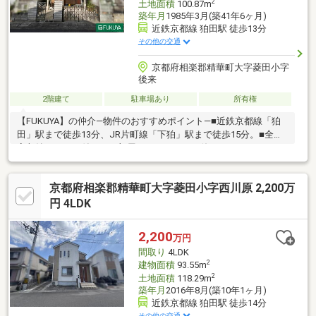
2
土地面積
100.87m
築年月
1985年3月(築41年6ヶ月)
近鉄京都線 狛田駅 徒歩13分
その他の交通
京都府相楽郡精華町大字菱田小字
後来
2階建て
駐車場あり
所有権
【FUKUYA】の仲介―物件のおすすめポイント―■近鉄京都線「狛
田」駅まで徒歩13分、JR片町線「下狛」駅まで徒歩15分。■全居
室収納スペース付き！お部屋をすっきりとお使いいただけます。
■喧騒から離れた閑静な住宅地です。◎現況空き家のためゆっく
りご内覧可能です！是非お気軽にお問い合わせください！◇近隣
京都府相楽郡精華町大字菱田小字西川原 2,200万
施設◇・サンフレッシュ狛田店まで約1050m・クスリのアオキ下
狛店まで約1400m
円 4LDK
2,200
万円
間取り
4LDK
2
建物面積
93.55m
2
土地面積
118.29m
築年月
2016年8月(築10年1ヶ月)
近鉄京都線 狛田駅 徒歩14分
その他の交通