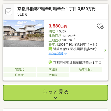
京都府相楽郡精華町精華台１丁目 3,580万円
5LDK
3,580
万円
間取り
5LDK
2
建物面積
139.24m
2
土地面積
183.79m
築年月
2001年10月(築24年11ヶ月)
近鉄京都線 新祝園駅 徒歩20分
その他の交通
京都府相楽郡精華町精華台１丁目
2階建て
南道路
駐車場あり
駐車2台
所有権
もっと見る