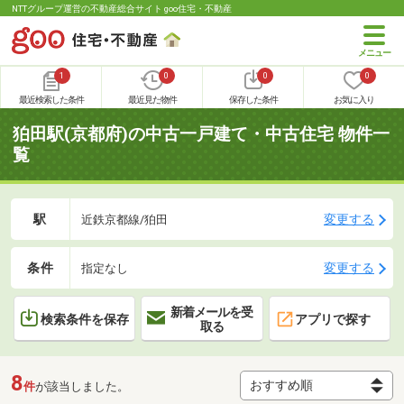
NTTグループ運営の不動産総合サイト goo住宅・不動産
1
0
0
0
最近検索した条件
最近見た物件
保存した条件
お気に入り
狛田駅(京都府)の中古一戸建て・中古住宅 物件一
覧
駅
変更する
近鉄京都線/狛田
条件
変更する
指定なし
新着メールを受
検索条件を保存
アプリで探す
取る
8
件
が該当しました。