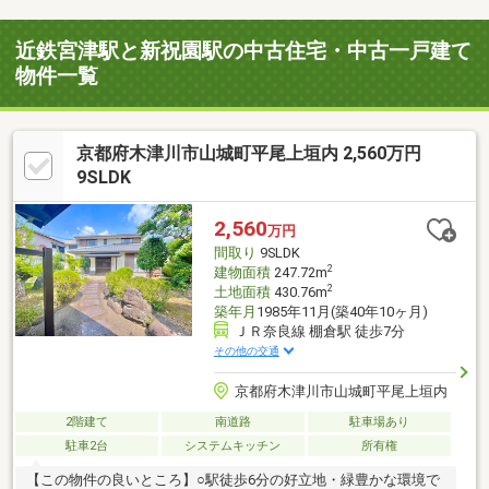
近鉄宮津駅と新祝園駅の中古住宅・中古一戸建て
物件一覧
京都府木津川市山城町平尾上垣内 2,560万円
9SLDK
2,560
万円
間取り
9SLDK
2
建物面積
247.72m
2
土地面積
430.76m
築年月
1985年11月(築40年10ヶ月)
ＪＲ奈良線 棚倉駅 徒歩7分
その他の交通
京都府木津川市山城町平尾上垣内
2階建て
南道路
駐車場あり
駐車2台
システムキッチン
所有権
【この物件の良いところ】○駅徒歩6分の好立地・緑豊かな環境で