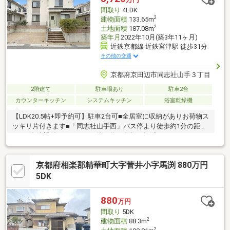
間取り
4LDK
2
建物面積
133.65m
2
土地面積
187.08m
築年月
2022年10月(築3年11ヶ月)
近鉄京都線 近鉄宮津駅 徒歩31分
その他の交通
京都府京田辺市同志社山手３丁目
2階建て
駐車場あり
駐車2台
カウンターキッチン
システムキッチン
浴室乾燥機
【LDK20.5帖+即予約可】駐車2台可■全居室に収納がありお荷物ス
ッキリ片付きます■「同志社山手西」バス停より徒歩約1分の距離
です■食洗機付きキッチンで洗い物の負担を軽減できます
京都府相楽郡精華町大字菅井小字馬渕 880万円
5DK
880
万円
間取り
5DK
2
建物面積
88.3m
2