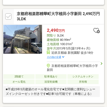
りした広さ ご家族それぞれの個室が作れます！■ガーデニン
グのできるスペースあり■落ち着いた静かな住宅街です※駐車台数
は車種による※売主契約不適合責任免責
京都府相楽郡精華町大字植田小字新田 2,490万円
3LDK
2,490
万円
間取り
3LDK
2
建物面積
80.99m
2
土地面積
100.01m
築年月
2013年5月(築13年4ヶ月)
近鉄京都線 新祝園駅 徒歩18分
その他の交通
京都府相楽郡精華町大字植田小字
新田
2階建て
駐車場あり
システムキッチン
オール電化
浴室乾燥機
所有権
■平成25年5月建築のオール電化住宅です■玄関横に便利なシュー
ズインクローゼット付きです■駐車1台可能です（車種による）