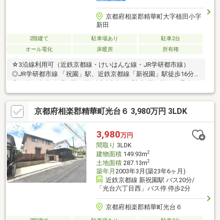
京都府相楽郡精華町大字植田小字
新田
2階建て
駐車場あり
駐車2台
オール電化
床暖房
所有権
☆3沿線利用可（近鉄京都線・けいはんな線・JR学研都市線）
◎JR学研都市線 「祝園」駅、近鉄京都線「新祝園」駅徒歩16分
◎JR学研都市線「祝園」駅、近鉄京都線「新祝園」駅バス乗車6
分「精華台一丁目」バス停徒歩2分 ◎近鉄けいはんな線「学研奈
良登美ヶ丘」駅までバス乗車28分「畑ノ前公園」バス停徒歩4分
京都府相楽郡精華町光台６ 3,980万円 3LDK
☆オール電化☆玄関横にシューズインクローゼットあり☆平成25
年5月建築☆開発分譲地内☆前面道路幅員約6.0ｍ☆リビング上部
に吹抜あり、日当たり良好☆駐車2台可（車種による）☆ＷＯＯ
3,980
万円
Ｄ ＯＮＥ製のキッチン☆全居室に収納あり
間取り
3LDK
2
建物面積
149.93m
2
土地面積
287.13m
築年月
2003年3月(築23年6ヶ月)
近鉄京都線 新祝園駅 バス20分/
「光台六丁目西」バス停 停歩2分
京都府相楽郡精華町光台６