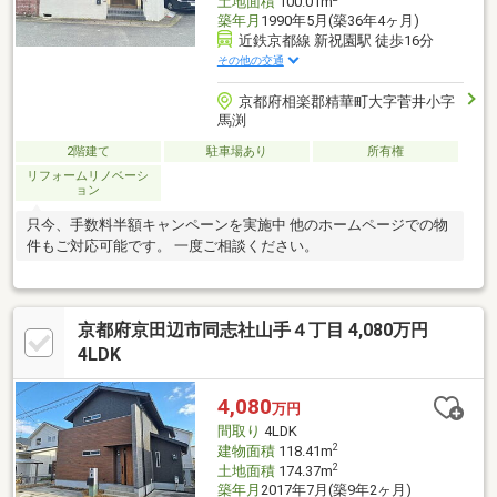
土地面積
100.01m
築年月
1990年5月(築36年4ヶ月)
近鉄京都線 新祝園駅 徒歩16分
その他の交通
京都府相楽郡精華町大字菅井小字
馬渕
2階建て
駐車場あり
所有権
リフォームリノベーシ
ョン
只今、手数料半額キャンペーンを実施中 他のホームページでの物
件もご対応可能です。 一度ご相談ください。
京都府京田辺市同志社山手４丁目 4,080万円
4LDK
4,080
万円
間取り
4LDK
2
建物面積
118.41m
2
土地面積
174.37m
築年月
2017年7月(築9年2ヶ月)