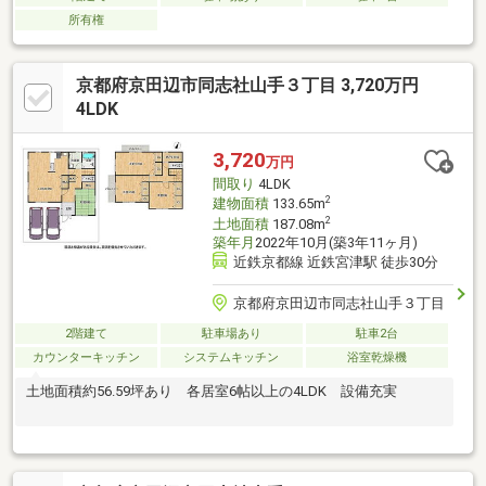
所有権
京都府京田辺市同志社山手３丁目 3,720万円
4LDK
3,720
万円
間取り
4LDK
2
建物面積
133.65m
2
土地面積
187.08m
築年月
2022年10月(築3年11ヶ月)
近鉄京都線 近鉄宮津駅 徒歩30分
京都府京田辺市同志社山手３丁目
2階建て
駐車場あり
駐車2台
カウンターキッチン
システムキッチン
浴室乾燥機
土地面積約56.59坪あり 各居室6帖以上の4LDK 設備充実