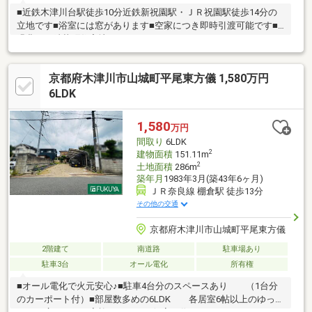
■近鉄木津川台駅徒歩10分近鉄新祝園駅・ＪＲ祝園駅徒歩14分の
立地です■浴室には窓があります■空家につき即時引渡可能です■
緑豊かな精華町住宅地です
京都府木津川市山城町平尾東方儀 1,580万円
6LDK
1,580
万円
間取り
6LDK
2
建物面積
151.11m
2
土地面積
286m
築年月
1983年3月(築43年6ヶ月)
ＪＲ奈良線 棚倉駅 徒歩13分
その他の交通
京都府木津川市山城町平尾東方儀
2階建て
南道路
駐車場あり
駐車3台
オール電化
所有権
■オール電化で火元安心♪■駐車4台分のスペースあり （1台分
のカーポート付）■部屋数多めの6LDK 各居室6帖以上のゆった