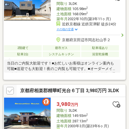
間取り
3LDK
2
建物面積
105.98m
2
土地面積
168.09m
築年月
2022年10月(築3年11ヶ月)
近鉄京都線 近鉄宮津駅 徒歩24分
その他の交通
京都府京田辺市同志社山手２
2階建て
都市ガス
駐車場あり
駐車2台
システムキッチン
浴室乾燥機
当日のご内覧大歓迎です！■お忙しいお客様はオンライン案内も
可能■送迎でも大歓迎！夜のご内覧も可能です。■オーダーメイド
の資金シミュレーション無料！住宅ローン相談無料！～弊社が選
ばれる理由～１．住宅ローンアドバイザー＆ファイナンシャルプ
ランナー在籍のため、ローンや将来に不安な方でも安心２．購入
京都府相楽郡精華町光台６丁目 3,980万円 3LDK
専門のチームで対応するため、建物や地域に不安な方でも安心
３．買い替え等も対応できる売却専門チームも完備
3,980
万円
間取り
3LDK
2
建物面積
149.93m
2
土地面積
287.13m
築年月
2003年3月(築23年6ヶ月)