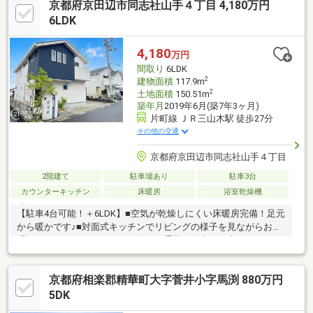
京都府京田辺市同志社山手４丁目 4,180万円
6LDK
4,180
万円
間取り
6LDK
2
建物面積
117.9m
2
土地面積
150.51m
築年月
2019年6月(築7年3ヶ月)
片町線 ＪＲ三山木駅 徒歩27分
その他の交通
京都府京田辺市同志社山手４丁目
2階建て
駐車場あり
駐車3台
カウンターキッチン
床暖房
浴室乾燥機
【駐車4台可能！＋6LDK】■空気が乾燥しにくい床暖房完備！足元
から暖かです♪■対面式キッチンでリビングの様子を見ながらお料
理できますね■バルコニーが2面あり通風・陽当たり良好です！
京都府相楽郡精華町大字菅井小字馬渕 880万円
5DK