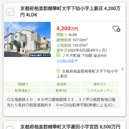
京都府相楽郡精華町大字下狛小字上新庄 4,200万
円 4LDK
4,200
万円
間取り
4LDK
2
建物面積
107.02m
2
土地面積
135.07m
築年月
2022年6月(築4年3ヶ月)
ＪＲ片町線 下狛駅 徒歩6分
その他の交通
京都府相楽郡精華町大字下狛小字
上新庄
2階建て
南道路
都市ガス
駐車場あり
駐車2台
システムキッチン
◎土地面積４０．８５坪◎建物面積３２．３７坪◎南西角地◎陽
当たり良好◎前面道路約６．０ｍ◎2台駐車可能(車種による)◎カ
ーポート有◎２面バルコニー◎南向きバルコニー◎ＬＤＫ約１
９．０帖◎ＬＤ部分床暖房有◎食器洗浄乾燥機有◎浴室暖房・浴
室乾燥機有～その他周辺環境～・クスリのアオキ下狛店：約580
京都府相楽郡精華町大字菱田小字宮西 8,500万円
ｍ・村西循環器クリニック：約790ｍ・下狛郵便局：約540ｍ