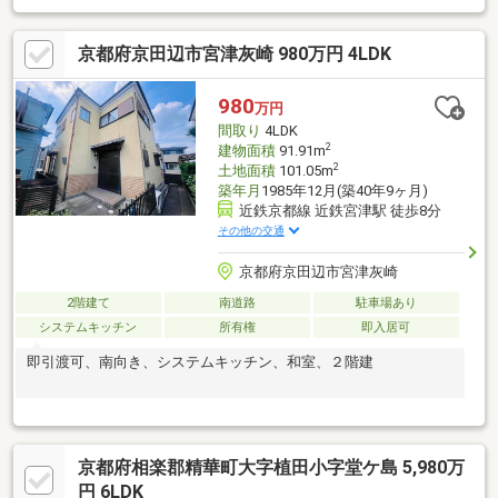
井、トイレと洗面室(各3カ所)■大型犬用放し飼いフェンス：扉(ヨ
ドコウ製) 愛犬のストレスフリー＆散歩不要の感染予防長寿老
京都府京田辺市宮津灰崎 980万円 4LDK
犬/癒しと防犯■裏通路/4ｍ幅屋根付きロング作業所物干し、洗濯
機置き場(2台分)、大型キャビネット(三台)■下記現在敷地内の庭
園・菜園・果樹園で栽培中です♪八朔・イチジク・梅・みかん・グ
980
万円
レープフルーツ・レモン等■京奈和『精華下拍I.C』まで車5分です
間取り
4LDK
♪
2
建物面積
91.91m
2
土地面積
101.05m
築年月
1985年12月(築40年9ヶ月)
近鉄京都線 近鉄宮津駅 徒歩8分
その他の交通
京都府京田辺市宮津灰崎
2階建て
南道路
駐車場あり
システムキッチン
所有権
即入居可
即引渡可、南向き、システムキッチン、和室、２階建
京都府相楽郡精華町大字植田小字堂ケ島 5,980万
円 6LDK