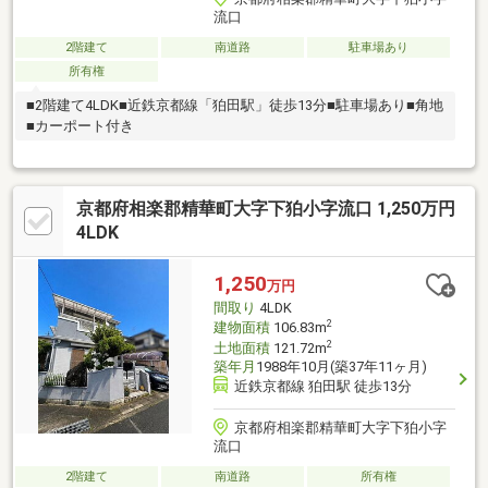
流口
2階建て
南道路
駐車場あり
所有権
■2階建て4LDK■近鉄京都線「狛田駅」徒歩13分■駐車場あり■角地
■カーポート付き
京都府相楽郡精華町大字下狛小字流口 1,250万円
4LDK
1,250
万円
間取り
4LDK
2
建物面積
106.83m
2
土地面積
121.72m
築年月
1988年10月(築37年11ヶ月)
近鉄京都線 狛田駅 徒歩13分
京都府相楽郡精華町大字下狛小字
流口
2階建て
南道路
所有権