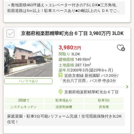
＜敷地面積463坪越え＞エレベーター付きの7ＳLＤK■三方角地、
前面道路は5ｍ以上！駐車スペースあり■24帖以上のＬＤＫでご家
族とゆったりお過ごし頂けます！
京都府相楽郡精華町光台６丁目 3,980万円 3LDK
3,980
万円
間取り
3LDK
2
建物面積
149.93m
2
土地面積
287.13m
築年月
2003年3月(築23年6ヶ月)
近鉄京都線 新祝園駅 バス20分/
「光台六丁目西」バス停 停歩2分
パノラマあり
京都府相楽郡精華町光台６丁目
2階建て
駐車場あり
駐車3台
システムキッチン
浴室乾燥機
所有権
家庭菜園・駐車3台可能♪リフォーム完成！住宅瑕疵保険付き3LDK
住宅！