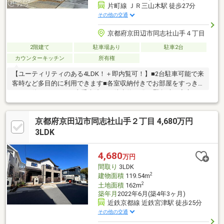
片町線 ＪＲ三山木駅 徒歩27分
その他の交通
京都府京田辺市同志社山手４丁目
2階建て
駐車場あり
駐車2台
カウンターキッチン
所有権
【ユーティリティのある4LDK！＋即内覧可！】■2台駐車可能で来
客時など多目的に利用できます■各室収納付きでお部屋をすっき
りとお使い頂けます■山手病院まで徒歩約10分！緊急時も安心で
す
京都府京田辺市同志社山手２丁目 4,680万円
3LDK
4,680
万円
間取り
3LDK
2
建物面積
119.54m
2
土地面積
162m
築年月
2022年6月(築4年3ヶ月)
近鉄京都線 近鉄宮津駅 徒歩25分
その他の交通