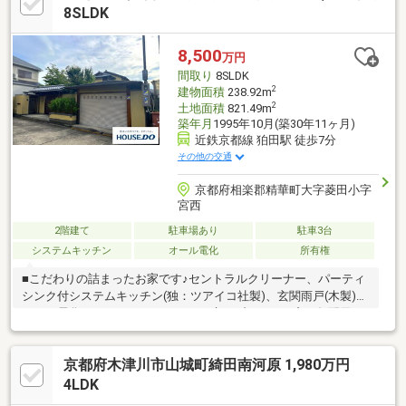
8SLDK
8,500
万円
間取り
8SLDK
2
建物面積
238.92m
2
土地面積
821.49m
築年月
1995年10月(築30年11ヶ月)
近鉄京都線 狛田駅 徒歩7分
その他の交通
京都府相楽郡精華町大字菱田小字
宮西
2階建て
駐車場あり
駐車3台
システムキッチン
オール電化
所有権
■こだわりの詰まったお家です♪セントラルクリーナー、パーティ
シンク付システムキッチン(独：ツアイコ社製)、玄関雨戸(木製)、
オール電化、バリアフリー、コルク床、ブラインド窓、勾配天
井、トイレと洗面室(各3カ所)■大型犬用放し飼いフェンス：扉(ヨ
ドコウ製) 愛犬のストレスフリー＆散歩不要の感染予防長寿老
京都府木津川市山城町綺田南河原 1,980万円
犬/癒しと防犯■裏通路/4ｍ幅屋根付きロング作業所物干し、洗濯
機置き場(2台分)、大型キャビネット(三台)■下記現在敷地内の庭
4LDK
園・菜園・果樹園で栽培中です♪八朔・イチジク・梅・みかん・グ