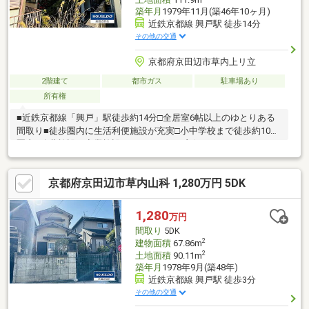
築年月
1979年11月(築46年10ヶ月)
近鉄京都線 興戸駅 徒歩14分
その他の交通
京都府京田辺市草内上リ立
2階建て
都市ガス
駐車場あり
所有権
■近鉄京都線「興戸」駅徒歩約14分□全居室6帖以上のゆとりある
間取り■徒歩圏内に生活利便施設が充実□小中学校まで徒歩約10分
圏内■公共施設や商業施設へのアクセスも良好
京都府京田辺市草内山科 1,280万円 5DK
1,280
万円
間取り
5DK
2
建物面積
67.86m
2
土地面積
90.11m
築年月
1978年9月(築48年)
近鉄京都線 興戸駅 徒歩3分
その他の交通