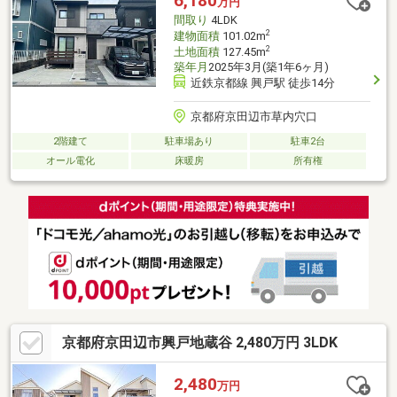
6,180
万円
間取り
4LDK
2
建物面積
101.02m
2
土地面積
127.45m
築年月
2025年3月(築1年6ヶ月)
近鉄京都線 興戸駅 徒歩14分
京都府京田辺市草内穴口
2階建て
駐車場あり
駐車2台
オール電化
床暖房
所有権
京都府京田辺市興戸地蔵谷 2,480万円 3LDK
2,480
万円