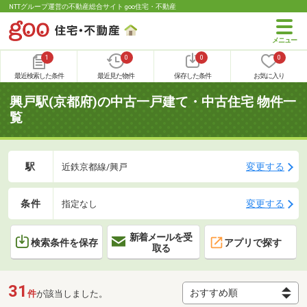
NTTグループ運営の不動産総合サイト goo住宅・不動産
1
0
0
0
最近検索した条件
最近見た物件
保存した条件
お気に入り
興戸駅(京都府)の中古一戸建て・中古住宅 物件一
覧
駅
変更する
近鉄京都線/興戸
条件
変更する
指定なし
新着メールを受
検索条件を保存
アプリで探す
取る
31
件
が該当しました。