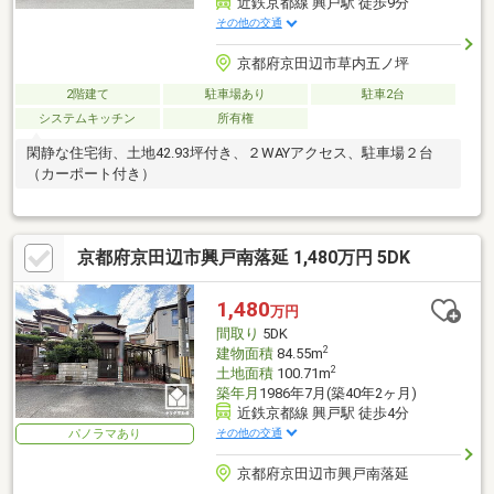
近鉄京都線 興戸駅 徒歩9分
その他の交通
京都府京田辺市草内五ノ坪
2階建て
駐車場あり
駐車2台
システムキッチン
所有権
閑静な住宅街、土地42.93坪付き、２WAYアクセス、駐車場２台
（カーポート付き）
京都府京田辺市興戸南落延 1,480万円 5DK
1,480
万円
間取り
5DK
2
建物面積
84.55m
2
土地面積
100.71m
築年月
1986年7月(築40年2ヶ月)
近鉄京都線 興戸駅 徒歩4分
その他の交通
パノラマあり
京都府京田辺市興戸南落延