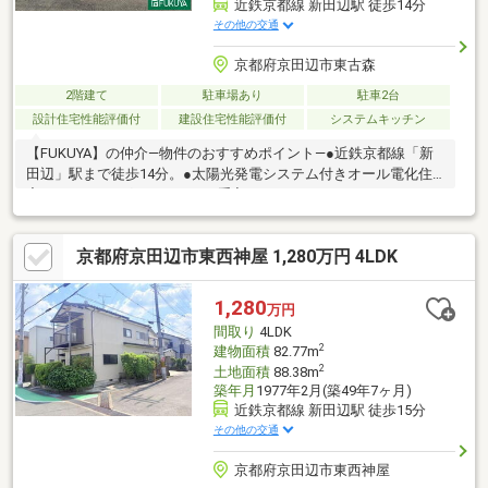
近鉄京都線 新田辺駅 徒歩14分
その他の交通
京都府京田辺市東古森
2階建て
駐車場あり
駐車2台
設計住宅性能評価付
建設住宅性能評価付
システムキッチン
【FUKUYA】の仲介―物件のおすすめポイント―●近鉄京都線「新
田辺」駅まで徒歩14分。●太陽光発電システム付きオール電化住
宅●IHクッキングヒーターでお手入れらくらく♪●ウォークインク
ローゼットなど収納充実♪お部屋をすっきりとお使いいただけま
す。●駐車2台可能（車種によります）●前面道路幅員約7m以上ご
京都府京田辺市東西神屋 1,280万円 4LDK
ざいますので、スムーズに駐車可能です。●徒歩10分圏内にお買
い物施設充実！生活に便利な立地です！◆近隣施設◆・業務スー
パー京田辺店まで約620m・ファミリーマート京田辺草内店まで約
1,280
万円
300m
間取り
4LDK
2
建物面積
82.77m
2
土地面積
88.38m
築年月
1977年2月(築49年7ヶ月)
近鉄京都線 新田辺駅 徒歩15分
その他の交通
京都府京田辺市東西神屋