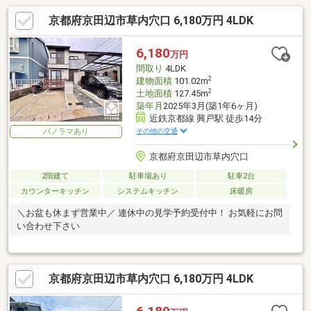
京都府京田辺市草内穴口 6,180万円 4LDK
6,180
万円
間取り
4LDK
2
建物面積
101.02m
2
土地面積
127.45m
築年月
2025年3月(築1年6ヶ月)
近鉄京都線 興戸駅 徒歩14分
その他の交通
パノラマあり
京都府京田辺市草内穴口
2階建て
駐車場あり
駐車2台
カウンターキッチン
システムキッチン
床暖房
＼お盆も休まず営業中／ 連休中の見学予約受付中！ お気軽にお問
い合わせ下さい
京都府京田辺市草内穴口 6,180万円 4LDK