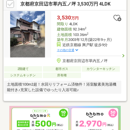
京都府京田辺市草内五ノ坪 3,530万円 4LDK
3,530
万円
間取り
4LDK
2
建物面積
92.34m
2
土地面積
103.36m
築年月
2003年12月(築22年9ヶ月)
近鉄京都線 興戸駅 徒歩9分
その他の交通
京都府京田辺市草内五ノ坪
2階建て
都市ガス
カウンターキッチン
システムキッチン
所有権
土地面積100m2超！水回りリフォーム済物件！浴室酸素美泡湯機
能付き♪充実した設備でゆったり入浴可能♪