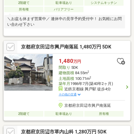
2階建て
駐車場あり
システムキッチン
所有権
バリアフリー
＼お盆も休まず営業中／ 連休中の見学予約受付中！ お気軽にお問
い合わせ下さい
京都府京田辺市興戸南落延 1,480万円 5DK
1,480
万円
間取り
5DK
2
建物面積
84.55m
2
土地面積
100.71m
築年月
1986年7月(築40年2ヶ月)
近鉄京都線 興戸駅 徒歩4分
その他の交通
京都府京田辺市興戸南落延
2階建て
駐車場あり
所有権
京都府京田辺市草内山科 1,280万円 5DK