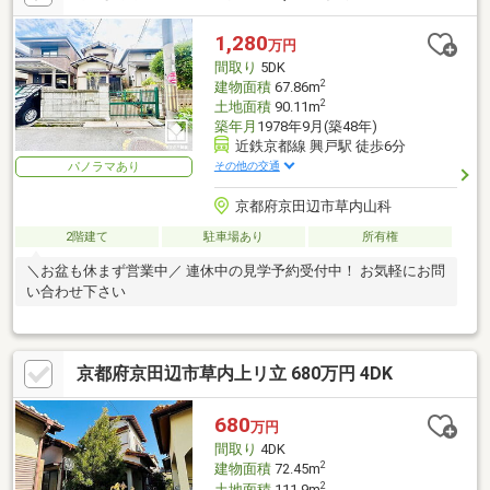
1,280
万円
間取り
5DK
2
建物面積
67.86m
2
土地面積
90.11m
築年月
1978年9月(築48年)
近鉄京都線 興戸駅 徒歩6分
その他の交通
パノラマあり
京都府京田辺市草内山科
2階建て
駐車場あり
所有権
＼お盆も休まず営業中／ 連休中の見学予約受付中！ お気軽にお問
い合わせ下さい
京都府京田辺市草内上リ立 680万円 4DK
680
万円
間取り
4DK
2
建物面積
72.45m
2
土地面積
111.9m