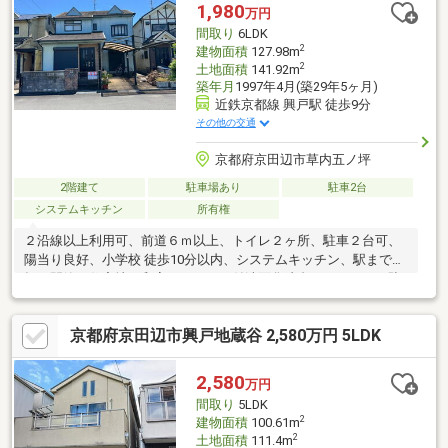
1,980
万円
間取り
6LDK
2
建物面積
127.98m
2
土地面積
141.92m
築年月
1997年4月(築29年5ヶ月)
近鉄京都線 興戸駅 徒歩9分
その他の交通
京都府京田辺市草内五ノ坪
2階建て
駐車場あり
駐車2台
システムキッチン
所有権
２沿線以上利用可、前道６ｍ以上、トイレ２ヶ所、駐車２台可、
陽当り良好、小学校 徒歩10分以内、システムキッチン、駅まで平
坦、閑静な住宅地、和室、シャワー付洗面化粧台、ハイルーフ駐
車場、２階建、温水洗浄便座、床下収納、ＴＶモニタ付インター
ホン、都市近郊、通風良好、平坦地
京都府京田辺市興戸地蔵谷 2,580万円 5LDK
2,580
万円
間取り
5LDK
2
建物面積
100.61m
2
土地面積
111.4m