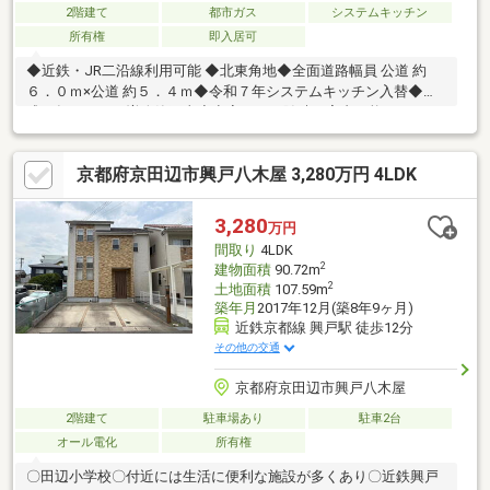
2階建て
都市ガス
システムキッチン
所有権
即入居可
◆近鉄・JR二沿線利用可能 ◆北東角地◆全面道路幅員 公道 約
６．０ｍ×公道 約５．４ｍ◆令和７年システムキッチン入替◆平
成６年１０月頃増改築工事◆空室につき随時ご案内可能です
京都府京田辺市興戸八木屋 3,280万円 4LDK
3,280
万円
間取り
4LDK
2
建物面積
90.72m
2
土地面積
107.59m
築年月
2017年12月(築8年9ヶ月)
近鉄京都線 興戸駅 徒歩12分
その他の交通
京都府京田辺市興戸八木屋
2階建て
駐車場あり
駐車2台
オール電化
所有権
〇田辺小学校〇付近には生活に便利な施設が多くあり〇近鉄興戸