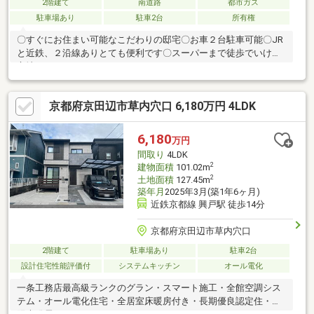
2階建て
南道路
都市ガス
駐車場あり
駐車2台
所有権
〇すぐにお住まい可能なこだわりの邸宅〇お車２台駐車可能〇JR
と近鉄、２沿線ありとても便利です〇スーパーまで徒歩でいける
立地
京都府京田辺市草内穴口 6,180万円 4LDK
6,180
万円
間取り
4LDK
2
建物面積
101.02m
2
土地面積
127.45m
築年月
2025年3月(築1年6ヶ月)
近鉄京都線 興戸駅 徒歩14分
京都府京田辺市草内穴口
2階建て
駐車場あり
駐車2台
設計住宅性能評価付
システムキッチン
オール電化
一条工務店最高級ランクのグラン・スマート施工・全館空調シス
テム・オール電化住宅・全居室床暖房付き・長期優良認定住・太