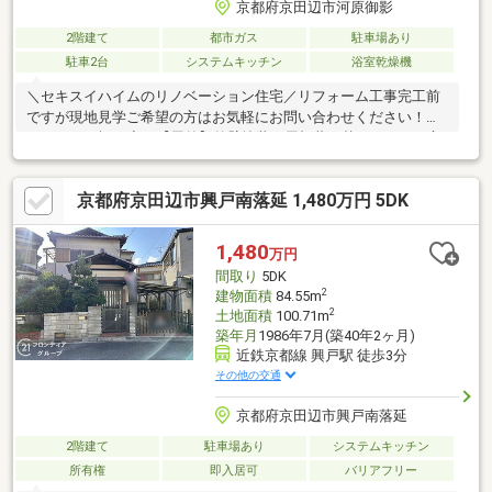
京都府京田辺市河原御影
2階建て
都市ガス
駐車場あり
駐車2台
システムキッチン
浴室乾燥機
＼セキスイハイムのリノベーション住宅／リフォーム工事完工前
ですが現地見学ご希望の方はお気軽にお問い合わせください！◇
リフォーム概要◇ 【屋外】外壁塗装、屋根葺き替え、ポスト交
換、門灯交換、2Fテラス屋根撤去、カーポート撤去、戸車(雨戸・
網戸)交換、土間洗浄【屋内】キッチン交換、全居室クロス張替、
京都府京田辺市興戸南落延 1,480万円 5DK
フローリング上張(LDK・全洋室)、CF張替(洗面・トイレ)、LDKエ
アコン1台交換、LDK内窓設置、ユニットバス交換、トイレ本体・
換気扇交換、洗面台交換、インターフォン交換、玄関扉・勝手口
1,480
万円
扉交換、火災警報器設置交換、分電盤交換、他※詳細は担当者ま
間取り
5DK
でお問い合わせください。
2
建物面積
84.55m
2
土地面積
100.71m
築年月
1986年7月(築40年2ヶ月)
近鉄京都線 興戸駅 徒歩3分
その他の交通
京都府京田辺市興戸南落延
2階建て
駐車場あり
システムキッチン
所有権
即入居可
バリアフリー