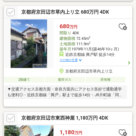
インターホン付きです。67.2㎡の建物面積でスペースの面でも問
題なく快適に過ごせますよ。広々としたリビングに充実設備のキ
京都府京田辺市草内上リ立 680万円 4DK
ッチンを備えた3LDK。
680
万円
間取り
4DK
2
建物面積
72.45m
2
土地面積
111.9m
築年月
1979年11月(築46年10ヶ月)
近鉄京都線 興戸駅 徒歩14分
その他の交通
京都府京田辺市草内上リ立
2階建て
都市ガス
所有権
▼交通アクセス京都方面・奈良方面共にアクセス良好で通勤通学
も便利◎・近鉄京都線「興戸」駅まで徒歩14分・JR片町線「同志
社前」駅まで徒歩19分◆土地面積111.90㎡(33.84坪)◆季節の移ろ
いを身近に感じる、自然豊かで閑静な住宅地◆豊富な収納スペー
スで住空間もスッキリ広々◆徒歩10分圏内には教育施設や買い物
京都府京田辺市東西神屋 1,180万円 4DK
施設が充実◎▼周辺環境・業務スーパー京田辺店まで徒歩2分・ロ
ーソン京田辺草内店まで徒歩4分・草内郵便局まで徒歩6分・京都
田辺中央病院まで徒歩22分・駅直結大型ショッピングモールのア
1,180
万円
ルプラザ京田辺まで車で6分