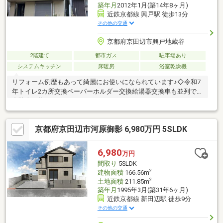
築年月
2012年1月(築14年8ヶ月)
近鉄京都線 興戸駅 徒歩13分
その他の交通
京都府京田辺市興戸地蔵谷
2階建て
都市ガス
駐車場あり
システムキッチン
床暖房
浴室乾燥機
リフォーム例歴もあって綺麗にお使いになられています♪◇令和7
年トイレ2カ所交換ペーパーホルダー交換給湯器交換車も並列で2
台駐車可能ですよ！
京都府京田辺市河原御影 6,980万円 5SLDK
6,980
万円
間取り
5SLDK
2
建物面積
166.56m
2
土地面積
211.85m
築年月
1995年3月(築31年6ヶ月)
近鉄京都線 新田辺駅 徒歩9分
その他の交通