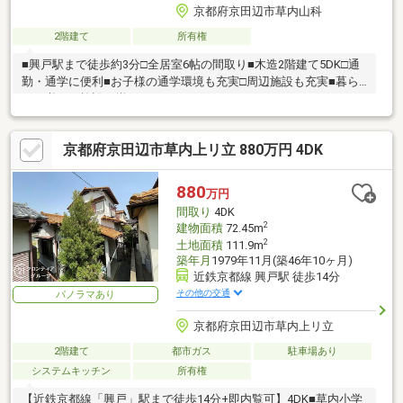
京都府京田辺市草内山科
2階建て
所有権
■興戸駅まで徒歩約3分□全居室6帖の間取り■木造2階建て5DK□通
勤・通学に便利■お子様の通学環境も充実□周辺施設も充実■暮ら
しに必要な施設が揃っています
京都府京田辺市草内上リ立 880万円 4DK
880
万円
間取り
4DK
2
建物面積
72.45m
2
土地面積
111.9m
築年月
1979年11月(築46年10ヶ月)
近鉄京都線 興戸駅 徒歩14分
その他の交通
パノラマあり
京都府京田辺市草内上リ立
2階建て
都市ガス
駐車場あり
システムキッチン
所有権
【近鉄京都線「興戸」駅まで徒歩14分+即内覧可】4DK■草内小学