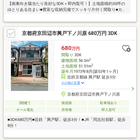
【南東向き陽当たり良好な5DK＋即内覧可！】土地面積約30坪の
ゆとりある住まい■豊富な収納完備でスッキリ片付く間取り■カー
ポート一台分付き■1階バリアフリー仕様の優しい設計
京都府京田辺市興戸下ノ川原 680万円 3DK
680
万円
間取り
3DK
2
建物面積
56.3m
2
土地面積
51.51m
築年月
1973年8月(築53年1ヶ月)
近鉄京都線 興戸駅 徒歩3分
その他の交通
京都府京田辺市興戸下ノ川原
2階建て
南道路
駐車場あり
オール電化
所有権
即入居可
■3DK680万円■近鉄「興戸駅」徒歩3分！■JR「同志社前駅」徒歩
8分！