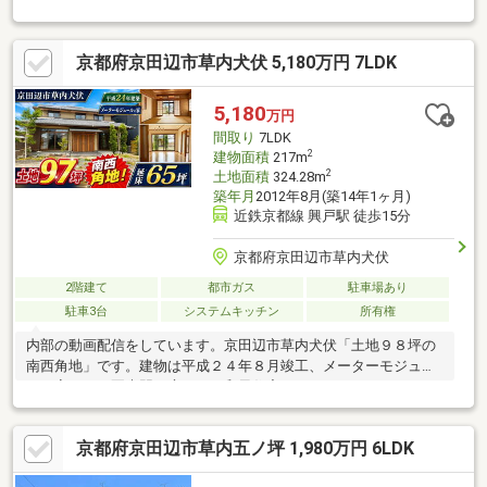
陽光発電システムetc
京都府京田辺市草内犬伏 5,180万円 7LDK
5,180
万円
間取り
7LDK
2
建物面積
217m
2
土地面積
324.28m
築年月
2012年8月(築14年1ヶ月)
近鉄京都線 興戸駅 徒歩15分
京都府京田辺市草内犬伏
2階建て
都市ガス
駐車場あり
駐車3台
システムキッチン
所有権
内部の動画配信をしています。京田辺市草内犬伏「土地９８坪の
南西角地」です。建物は平成２４年８月竣工、メーターモジュー
ルの家です。冠木門と庭のある和風住宅。
京都府京田辺市草内五ノ坪 1,980万円 6LDK