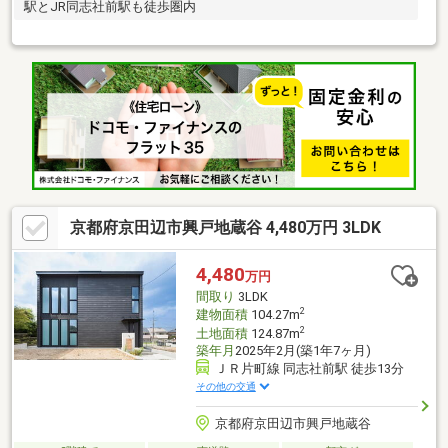
駅とJR同志社前駅も徒歩圏内
京都府京田辺市興戸地蔵谷 4,480万円 3LDK
4,480
万円
間取り
3LDK
2
建物面積
104.27m
2
土地面積
124.87m
築年月
2025年2月(築1年7ヶ月)
ＪＲ片町線 同志社前駅 徒歩13分
その他の交通
京都府京田辺市興戸地蔵谷