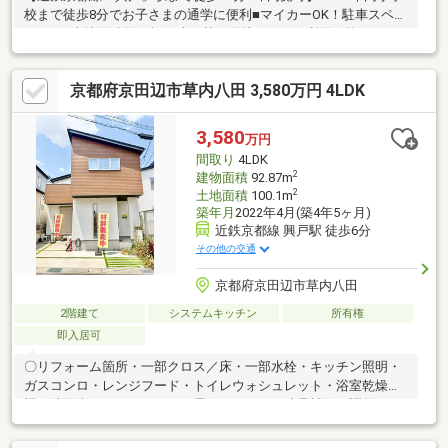
校まで徒歩8分でお子さまの通学に便利■マイカーOK！駐車スペー
スあり■土地面積約33坪！建て替え用地としても利用可能
京都府京田辺市草内八田 3,580万円 4LDK
3,580
万円
間取り
4LDK
2
建物面積
92.87m
2
土地面積
100.1m
築年月
2022年4月(築4年5ヶ月)
近鉄京都線 興戸駅 徒歩6分
その他の交通
京都府京田辺市草内八田
2階建て
システムキッチン
所有権
即入居可
〇リフォーム箇所・一部クロス／床・一部水栓・キッチン照明・
ガスコンロ・レンジフード・トイレウォシュレット・浴室乾燥
機・洗面台・インターホン・電気スイッチ・建具補修・調整・ハ
ウスクリーニング