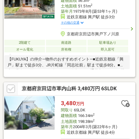
建物面積
56.3m
2
土地面積
51.51m
築年月
1973年8月(築53年1ヶ月)
近鉄京都線 興戸駅 徒歩3分
その他の交通
京都府京田辺市興戸下ノ川原
2階建て
南道路
駐車場あり
オール電化
所有権
即入居可
【FUKUYA】の仲介―物件のおすすめポイント―■近鉄京都線「興
戸」駅まで徒歩3分、JR片町線「同志社前」駅まで徒歩8分。■
南・北向き2面にベランダがあり、陽当たり・通風良好です！■駐
車スペース1台可能（車種によります）◎現況空き家のためゆっく
りご内覧可能です！是非お気軽にお問い合わせください！
京都府京田辺市草内山科 3,480万円 6SLDK
3,480
万円
間取り
6SLDK
2
建物面積
166.34m
2
土地面積
198.38m
築年月
2004年3月(築22年6ヶ月)
近鉄京都線 興戸駅 徒歩4分