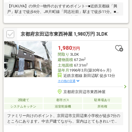
【FUKUYA】の仲介―物件のおすすめポイント―■近鉄京都線「興
戸」駅まで徒歩6分、JR片町線「同志社前」駅まで徒歩11分。■全
居室6帖以上・収納スペース付きでお部屋をすっきりとお使いいた
だけます。■カーポート付き駐車1台可（車種によります）■喧騒
から離れた閑静な住宅地です。■小学校徒歩10分圏内！お子様の
京都府京田辺市東西神屋 1,980万円 3LDK
通学も安心です♪◎現況空き家のためゆっくりご内覧可能です！是
非お気軽にお問い合わせください！◇近隣施設◇・業務スーパー
京田辺店まで約800m・コーナン京田辺店まで約800m・草内郵便
1,980
万円
局まで約330m
間取り
3LDK
2
建物面積
67.2m
2
土地面積
67.31m
築年月
1996年3月(築30年6ヶ月)
近鉄京都線 新田辺駅 徒歩13分
その他の交通
京都府京田辺市東西神屋
2階建て
都市ガス
駐車場あり
システムキッチン
浴室乾燥機
所有権
ファミリー向けのポイント、京田辺市立田辺東小学校が徒歩7分の
ところにあります。中古戸建てながら、室内はとてもきれいで
す。玄関ポーチがございます。来訪者をモニターで確認できるTV