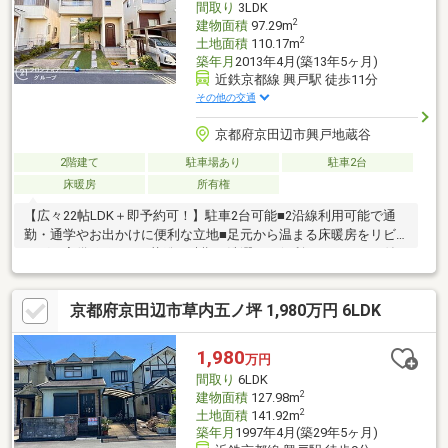
間取り
3LDK
2
建物面積
97.29m
2
土地面積
110.17m
築年月
2013年4月(築13年5ヶ月)
近鉄京都線 興戸駅 徒歩11分
その他の交通
京都府京田辺市興戸地蔵谷
2階建て
駐車場あり
駐車2台
床暖房
所有権
【広々22帖LDK＋即予約可！】駐車2台可能■2沿線利用可能で通
勤・通学やお出かけに便利な立地■足元から温まる床暖房をリビ
ングに完備■雨の日や花粉の時期の洗濯にも便利なサンルーム付
き
京都府京田辺市草内五ノ坪 1,980万円 6LDK
1,980
万円
間取り
6LDK
2
建物面積
127.98m
2
土地面積
141.92m
築年月
1997年4月(築29年5ヶ月)