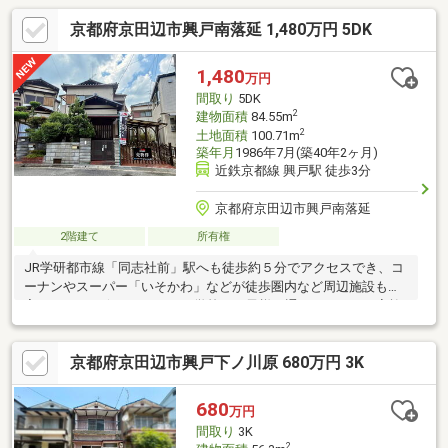
京都府京田辺市興戸南落延 1,480万円 5DK
1,480
万円
間取り
5DK
2
建物面積
84.55m
2
土地面積
100.71m
築年月
1986年7月(築40年2ヶ月)
近鉄京都線 興戸駅 徒歩3分
京都府京田辺市興戸南落延
2階建て
所有権
JR学研都市線「同志社前」駅へも徒歩約５分でアクセスでき、コ
ーナンやスーパー「いそかわ」などが徒歩圏内など周辺施設も充
実しています☆シュタイナー学校へお子様を通わせているご家族
様にもおすすめしたいお家です！土地面積約３０坪、５DK、水回
り等リフォーム歴あり（平成25年にキッチン・トイレ・浴室・洗
京都府京田辺市興戸下ノ川原 680万円 3K
面台新調、1階フローリングバリアフリー化）、室内丁寧にお使い
です☆リフォーム相談、新築のご相談も承ります♪お気軽にお問
い合わせください☆
680
万円
間取り
3K
2