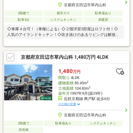
京都府京田辺市草内山科
2階建て
都市ガス
駐車場あり
駐車3台
システムキッチン
床暖房
◇車庫４台可！（車種による）◇２階洋室3部屋はロフト付！◇
人気のアイランドキッチン！◇吹き抜けのあるリビングは解放感
抜群です！◇玄関横には、たっぷり入る収納があり便利です！◇
大家族でも大丈夫な６LDKの間取り！収納もたっぷりあります！
売主の契約不適合責任免責
京都府京田辺市草内山科 1,480万円 4LDK
1,480
万円
間取り
4LDK
2
建物面積
85.45m
2
土地面積
104.83m
築年月
1997年9月(築29年)
近鉄京都線 興戸駅 徒歩6分
その他の交通
京都府京田辺市草内山科
2階建て
駐車場あり
システムキッチン
所有権