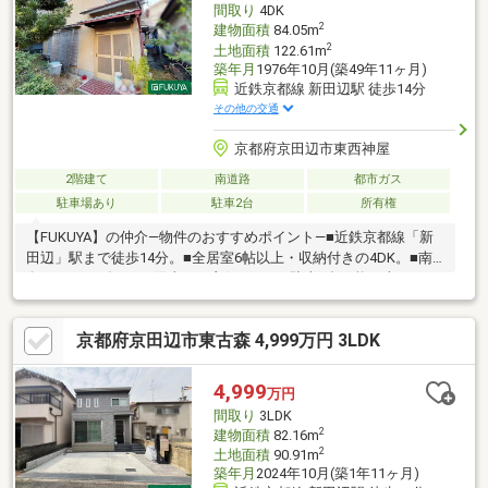
間取り
4DK
2
建物面積
84.05m
2
土地面積
122.61m
築年月
1976年10月(築49年11ヶ月)
近鉄京都線 新田辺駅 徒歩14分
その他の交通
京都府京田辺市東西神屋
2階建て
南道路
都市ガス
駐車場あり
駐車2台
所有権
【FUKUYA】の仲介―物件のおすすめポイント―■近鉄京都線「新
田辺」駅まで徒歩14分。■全居室6帖以上・収納付きの4DK。■南
向きベランダにつき陽当たり良好です。■駐車2台可能（車種によ
ります）■庭スペース付き◎現況空き家のためゆっくりご内覧可
能です！是非お気軽にお問合せください！◆近隣施設◆・業務ス
京都府京田辺市東古森 4,999万円 3LDK
ーパー 京田辺店まで約1000m・セブンイレブン 京田辺河原店まで
約800m
4,999
万円
間取り
3LDK
2
建物面積
82.16m
2
土地面積
90.91m
築年月
2024年10月(築1年11ヶ月)