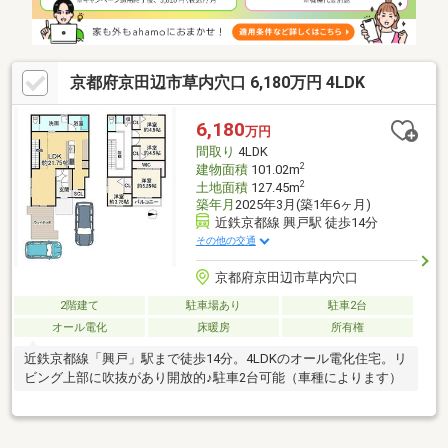
京都府京田辺市草内穴口 6,180万円 4LDK
6,180
万円
間取り
4LDK
2
建物面積
101.02m
2
土地面積
127.45m
築年月
2025年3月(築1年6ヶ月)
近鉄京都線 興戸駅 徒歩14分
その他の交通
京都府京田辺市草内穴口
2階建て
駐車場あり
駐車2台
オール電化
床暖房
所有権
近鉄京都線「興戸」駅まで徒歩14分。4LDKのオール電化住宅。リ
ビング上部に吹抜があり開放的♪駐車2台可能（車種によります）