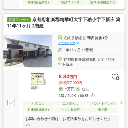
駐車場(近隣含)
収納スペース
室内洗濯機置き場
京都府相楽郡精華町大字下狛小字下新庄 築
賃貸アパート
11年11ヶ月 2階建
近鉄京都線 狛田駅 徒歩1分
その他の交通
築11年11ヶ月 / 2階建
京都府相楽郡精華町大字下狛小
字下新庄
8.80
万円
管理費7,000円
2万円
なし
2
2階 / 2LDK（66.83m
）
礼金なし
二人暮らし
バス・トイレ別
駐車場(近隣含)
ペット相談可
最上階
お問い合わせの際は、お電話番号をお知らせくださ
い。