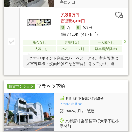
字西ノ口
7.30
万円
管理費4,400円
なし
9万円
2
1階 / 1LDK（43.71m
）
敷金なし
更新料なし
一人暮らし
二人暮らし
バス・トイレ別
駐車場(近隣含)
こだわりポイント満載のハーベス アイ。室内設備は
浴室乾燥機・洗面所独立など豊富に揃っており、過ご
し
フラッツ下狛
賃貸マンション
片町線 下狛駅 徒歩5分
その他の交通
築39年6ヶ月 / 3階建
京都府相楽郡精華町大字下狛小
字林前