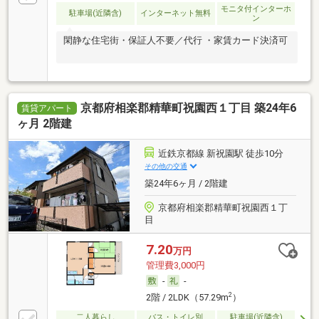
モニタ付インターホ
駐車場(近隣含)
インターネット無料
ン
閑静な住宅街・保証人不要／代行 ・家賃カード決済可
京都府相楽郡精華町祝園西１丁目 築24年6
賃貸アパート
ヶ月 2階建
近鉄京都線 新祝園駅 徒歩10分
その他の交通
築24年6ヶ月 / 2階建
京都府相楽郡精華町祝園西１丁
目
7.20
万円
管理費3,000円
-
-
2
2階 / 2LDK（57.29m
）
二人暮らし
バス・トイレ別
駐車場(近隣含)