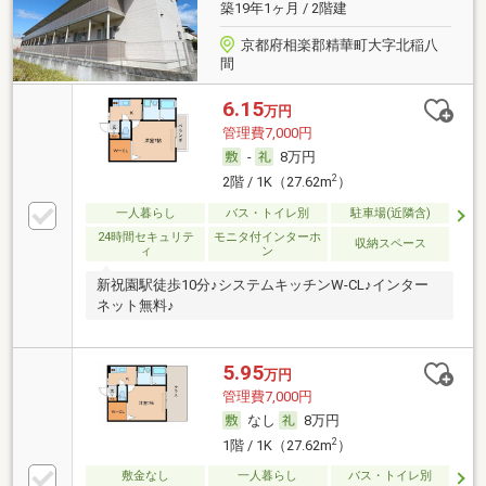
築19年1ヶ月 / 2階建
京都府相楽郡精華町大字北稲八
間
6.15
万円
管理費7,000円
-
8万円
2
2階 / 1K（27.62m
）
一人暮らし
バス・トイレ別
駐車場(近隣含)
24時間セキュリテ
モニタ付インターホ
収納スペース
ィ
ン
新祝園駅徒歩10分♪システムキッチンW-CL♪インター
ネット無料♪
5.95
万円
管理費7,000円
なし
8万円
2
1階 / 1K（27.62m
）
敷金なし
一人暮らし
バス・トイレ別