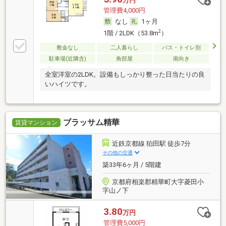
万円
管理費4,000円
なし
1ヶ月
2
1階 / 2LDK（53.8m
）
敷金なし
二人暮らし
バス・トイレ別
駐車場(近隣含)
角部屋
南向き
全室洋室の2LDK。設備もしっかり整った日当たりの良
いハイツです。
ブラッサム精華
賃貸マンション
近鉄京都線 狛田駅 徒歩7分
その他の交通
築33年6ヶ月 / 5階建
京都府相楽郡精華町大字菱田小
字山ノ下
3.80
万円
管理費5,000円