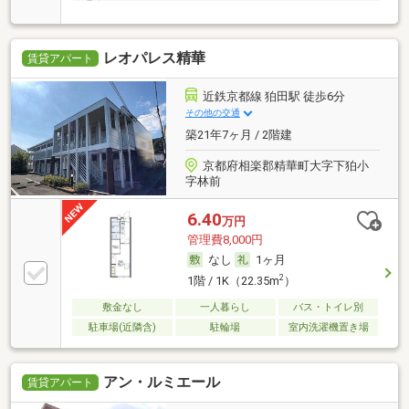
明☆
レオパレス精華
賃貸アパート
近鉄京都線 狛田駅 徒歩6分
その他の交通
築21年7ヶ月 / 2階建
京都府相楽郡精華町大字下狛小
字林前
6.40
万円
管理費8,000円
なし
1ヶ月
2
1階 / 1K（22.35m
）
敷金なし
一人暮らし
バス・トイレ別
駐車場(近隣含)
駐輪場
室内洗濯機置き場
アン・ルミエール
賃貸アパート