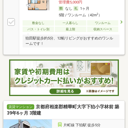
管理費5,000円
なし
1ヶ月
2
5階 / ワンルーム（42m
）
敷金なし
一人暮らし
ワンルーム
バス・トイレ別
最上階
収納スペース
狛田駅徒歩約5分、12帖リビングがおすすめのワンル
ームです！
京都府相楽郡精華町大字下狛小字林前 築
賃貸マンション
39年6ヶ月 3階建
片町線 下狛駅 徒歩5分