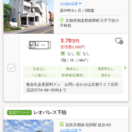
その他の交通
築39年6ヶ月 / 3階建
京都府相楽郡精華町大字下狛小
字林前
3.70
万円
管理費3,000円
なし
なし
2
1階 / 1K（18m
）
礼金なし
敷金なし
更新料なし
一人暮らし
駐車場(近隣含)
南向き
敷金礼金更新料ナシ お問い合わせは京都ライフ京田
辺店0774−68−5300まで
レオパレス下狛
賃貸アパート
近鉄京都線 狛田駅 徒歩4分
その他の交通