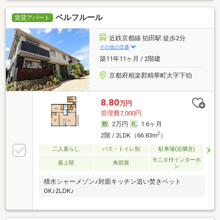
ベルフルール
賃貸アパート
近鉄京都線 狛田駅 徒歩2分
その他の交通
築11年11ヶ月 / 2階建
京都府相楽郡精華町大字下狛
8.80
万円
管理費7,000円
2万円
1.6ヶ月
2
2階 / 2LDK（66.83m
）
二人暮らし
バス・トイレ別
駐車場(近隣含)
モニタ付インターホ
最上階
角部屋
ン
積水シャーメゾン♪対面キッチン追い焚きペット
OK♪2LDK♪