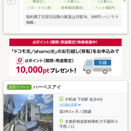
敷金なし
一人暮らし
二人暮らし
バス・トイレ別
駐車場(近隣含)
ペット相談可
契約満了日翌日以降の家賃は月額76、500円--パノラマ
掲載--
ハーベスアイ
賃貸アパート
片町線 下狛駅 徒歩6分
その他の交通
築2年3ヶ月 / 2階建
京都府相楽郡精華町大字菱田小
字西ノ口