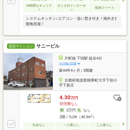
24時間セキュリテ
モニタ付インターホ
収納スペース
ィ
ン
システムキッチン♪エアコン・追い焚き付き！南向き2
階角部屋！
サニービル
賃貸マンション
片町線 下狛駅 徒歩4分
その他の交通
築44年4ヶ月 / 3階建
京都府相楽郡精華町大字下狛小
字下新庄
4.30
万円
管理費なし
5万円
なし
2
2階 / 1LDK（40.5m
）
礼金なし
一人暮らし
二人暮らし