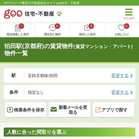
NTTグループ運営の不動産総合サイト goo住宅・不動産
1
0
0
0
最近検索した条件
最近見た物件
保存した条件
お気に入り
狛田駅(京都府)の賃貸物件
(賃貸マンション・アパート)
物件一覧
駅
変更する
近鉄京都線/狛田
条件
変更する
指定なし
新着メールを受
検索条件を保存
アプリで探す
取る
人数に合った間取りを選ぶ