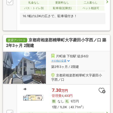
礼金なし
更新料なし
二人暮らし
バス・トイレ別
駐車場(近隣含)
ペット相談可
16.1帖のLDKの広さで、駐車場付き！
京都府相楽郡精華町大字菱田小字西ノ口 築
賃貸アパート
2年3ヶ月 2階建
片町線 下狛駅 徒歩6分
その他の交通
築2年3ヶ月 / 2階建
京都府相楽郡精華町大字菱田小
字西ノ口
7.30
万円
管理費4,400円
なし
9万円
2
1階 / 1LDK（43.71m
）