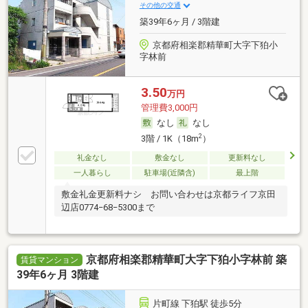
その他の交通
築39年6ヶ月 / 3階建
京都府相楽郡精華町大字下狛小
字林前
3.50
万円
管理費3,000円
なし
なし
2
3階 / 1K（18m
）
礼金なし
敷金なし
更新料なし
一人暮らし
駐車場(近隣含)
最上階
敷金礼金更新料ナシ お問い合わせは京都ライフ京田
辺店0774−68−5300まで
京都府相楽郡精華町大字下狛小字林前 築
賃貸マンション
39年6ヶ月 3階建
片町線 下狛駅 徒歩5分