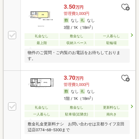
3.50
万円
管理費3,000円
なし
なし
2
3階 / 1K（18m
）
礼金なし
敷金なし
一人暮らし
最上階
収納スペース
駐輪場
物件のご質問・ご内覧のお電話をお待ちしておりま
す。
3.70
万円
管理費3,000円
なし
なし
2
1階 / 1K（18m
）
礼金なし
敷金なし
更新料なし
一人暮らし
駐車場(近隣含)
南向き
敷金礼金更新料ナシ お問い合わせは京都ライフ京田
辺店0774−68−5300まで