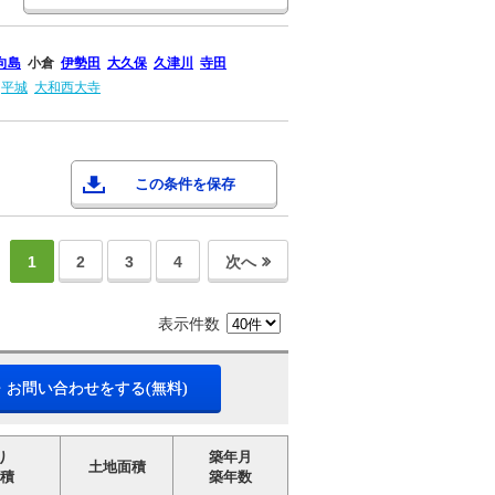
向島
小倉
伊勢田
大久保
久津川
寺田
平城
大和西大寺
この条件を保存
1
2
3
4
次へ
表示件数
・お問い合わせをする(無料)
り
築年月
土地面積
積
築年数