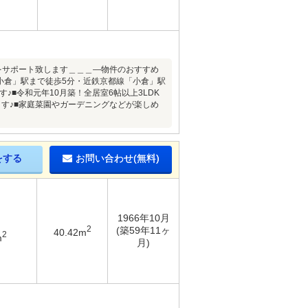
しをサポート致します＿＿＿―物件のおすすめ
R小倉」駅まで徒歩5分・近鉄京都線「小倉」駅
■令和元年10月築！全居室6帖以上3LDK
す♪■家庭菜園やガーデニングなどが楽しめ
をする
お問い合わせ(無料)
1966年10月
2
(築59年11ヶ
40.42m
2
m
月)