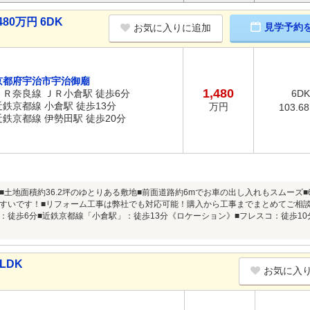
80万円 6DK
見学予約
お気に入りに追加
京都府宇治市宇治御廟
1,480
ＪＲ奈良線 ＪＲ小倉駅 徒歩6分
6DK
近鉄京都線 小倉駅 徒歩13分
万円
103.6
近鉄京都線 伊勢田駅 徒歩20分
■土地面積約36.2坪のゆとりある敷地■前面道路約6mでお車の出し入れもスムーズ
すいです！■リフォーム工事は弊社でも対応可能！購入から工事までまとめてご相談
：徒歩6分■近鉄京都線「小倉駅」：徒歩13分《ロケーション》■フレスコ：徒歩10
LDK
お気に入