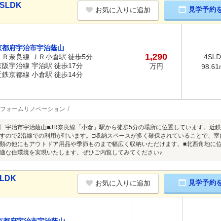
SLDK
見学予約
お気に入りに追加
京都府宇治市宇治蔭山
1,290
ＪＲ奈良線 ＪＲ小倉駅 徒歩5分
4SL
京阪宇治線 宇治駅 徒歩17分
万円
98.61
近鉄京都線 小倉駅 徒歩14分
フォームリノベーション
介】 宇治市宇治蔭山■JR奈良線「小倉」駅から徒歩5分の場所に位置しています。近
すので2沿線での利用が叶います。□収納スペースが多く確保されていることで、
類の他にもアウトドア用品や季節ものまで幅広く収納いただけます。■北西角地に
適な住環境を実現いたします。ぜひご内覧してみてください♪
LDK
見学予約
お気に入りに追加