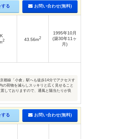
をする
お問い合わせ(無料)
1995年10月
DK
2
(築30年11ヶ
43.56m
2
m
月)
鉄京都線「小倉」駅へも徒歩14分でアクセスす
室内の荷物を減らしスッキリと広く見せること
位置しておりますので、通風と陽当たりが良
をする
お問い合わせ(無料)