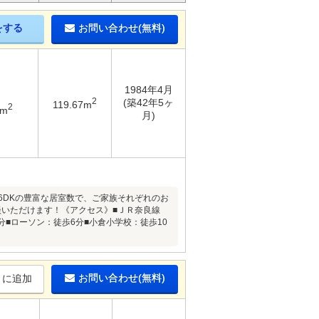
をする
お問い合わせ(無料)
1984年4月
2
(築42年5ヶ
119.67m
2
8m
月)
■6DKの豊富な居室数で、ご家族それぞれのお
いただけます！《アクセス》■ＪＲ奈良線
分■ローソン：徒歩6分■小倉小学校：徒歩10
お問い合わせ(無料)
りに追加