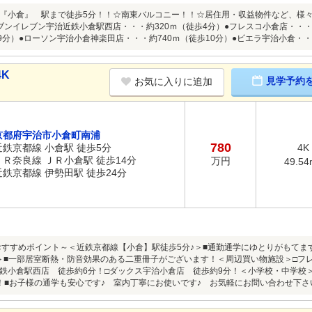
『小倉』 駅まで徒歩5分！！☆南東バルコニー！！☆居住用・収益物件など、様
ブンイレブン宇治近鉄小倉駅西店・・・約320ｍ（徒歩4分）●フレスコ小倉店・・・
歩9分）●ローソン宇治小倉神楽田店・・・約740ｍ（徒歩10分）●ビエラ宇治小倉・・
4K
見学予約
お気に入りに追加
京都府宇治市小倉町南浦
780
近鉄京都線 小倉駅 徒歩5分
4K
ＪＲ奈良線 ＪＲ小倉駅 徒歩14分
万円
49.54
近鉄京都線 伊勢田駅 徒歩24分
gnおすすめポイント～＜近鉄京都線【小倉】駅徒歩5分♪＞■通勤通学にゆとりがもて
＞■一部居室断熱・防音効果のある二重冊子がございます！＜周辺買い物施設＞□フ
鉄小倉駅西店 徒歩約6分！□ダックス宇治小倉店 徒歩約9分！＜小学校・中学校
！■お子様の通学も安心です♪ 室内丁寧にお使いです♪ お気軽にお問い合わせ下さ