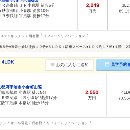
京都府宇治市宇治蔭山
2,249
ＪＲ奈良線 ＪＲ小倉駅 徒歩5分
3LD
近鉄京都線 小倉駅 徒歩10分
万円
89.1
ＪＲ奈良線 宇治駅 徒歩17分
システムキッチン
所有権
リフォームリノベーション
歩５分●近鉄小倉駅徒歩１０分●３ＬＤＫ＋駐車スペース●ＬＤＫ約１７帖●１階、２
4LDK
見学予約
お気に入りに追加
京都府宇治市小倉町山際
2,550
近鉄京都線 小倉駅 徒歩5分
4LD
ＪＲ奈良線 ＪＲ小倉駅 徒歩17分
万円
79.56
京阪宇治線 木幡駅 徒歩16分
チン
オール電化
所有権
リフォームリノベーション