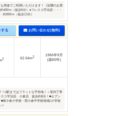
々な用途でご利用いただけます！《近隣のお買
約480ｍ（徒歩6分）●フレスコ宇治店・・・
・約990ｍ（徒歩13分）
をする
お問い合わせ(無料)
1966年9月
2
62.64m
2
(築60年)
m
ます！□駅まではフラットな平坦地！＜室内丁寧
レスコ宇治店 小倉店 徒歩約8分！■セブン
＞■南小倉小学校・西小倉中学校地域□小学校
い♪