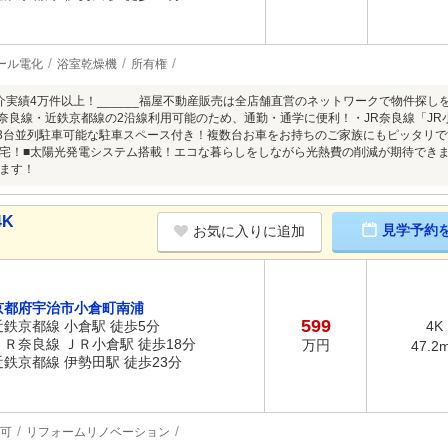
ール電化
浴室乾燥機
所有権
介実績4万件以上！______福屋不動産販売は全店舗直営のネットワークで物件探
R奈良線・近鉄京都線の2沿線利用可能のため、通勤・通学に便利！・JR奈良線「J
■3台並列駐車可能な駐車スペース付き！複数台お車をお持ちのご家族にもピッタリです♪
宅！■太陽光発電システム搭載！エコな暮らしをしながら光熱費の削減が期待できま
ます！
4K
見学予約
お気に入りに追加
京都府宇治市小倉町南浦
599
近鉄京都線 小倉駅 徒歩5分
4K
ＪＲ奈良線 ＪＲ小倉駅 徒歩18分
万円
47.2
近鉄京都線 伊勢田駅 徒歩23分
可
リフォームリノベーション