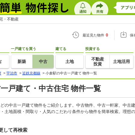
住宅・不動産
0
最近見た物件
保
一戸建てを買う
建てる
投資する
不動産
古
新築
中古
土地
土地活用
投資
府
>
宇治市
>
近鉄京都線
>
小倉駅の中古一戸建て 物件一覧
古一戸建て・中古住宅 物件一覧
家などの中古一戸建て物件をご紹介します。中古物件、中古一軒家、中古
積・土地面積・間取り・人気のこだわり条件から物件を簡単検索。理想の
更して再検索