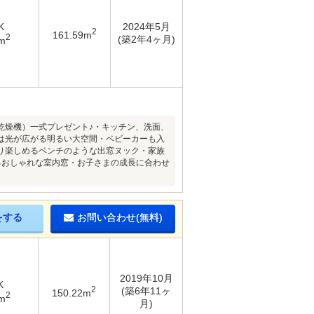
K
2024年5月
2
161.59m
2
(築2年4ヶ月)
8m
乾燥機）一式プレゼント♪・キッチン、洗面、
は光が広がる明るい大空間・ベビーカーも入
り楽しめるベンチのような出窓ヌック・家族
るおしゃれな室内窓・お子さまの成長に合わせ
をする
お問い合わせ(無料)
2019年10月
K
2
(築6年11ヶ
150.22m
2
m
月)