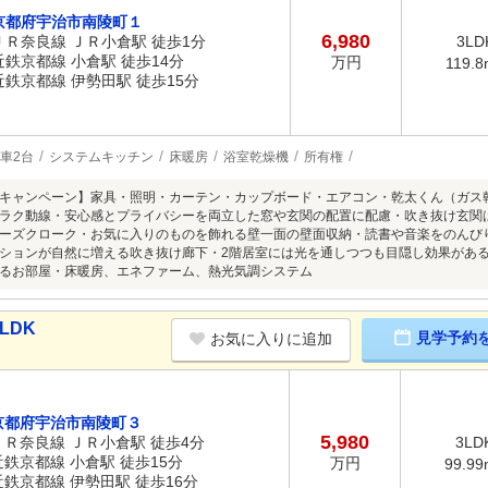
京都府宇治市南陵町１
6,980
ＪＲ奈良線 ＪＲ小倉駅 徒歩1分
3LD
近鉄京都線 小倉駅 徒歩14分
万円
119.
近鉄京都線 伊勢田駅 徒歩15分
車2台
システムキッチン
床暖房
浴室乾燥機
所有権
キャンペーン】家具・照明・カーテン・カップボード・エアコン・乾太くん（ガス
ラク動線・安心感とプライバシーを両立した窓や玄関の配置に配慮・吹き抜け玄関
ーズクローク・お気に入りのものを飾れる壁一面の壁面収納・読書や音楽をのんび
ションが自然に増える吹き抜け廊下・2階居室には光を通しつつも目隠し効果があ
るお部屋・床暖房、エネファーム、熱光気調システム
LDK
見学予約
お気に入りに追加
京都府宇治市南陵町３
5,980
ＪＲ奈良線 ＪＲ小倉駅 徒歩4分
3LD
近鉄京都線 小倉駅 徒歩15分
万円
99.99
近鉄京都線 伊勢田駅 徒歩16分