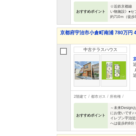
☆近鉄京都線 
おすすめポイント
い物施設》●セ
約710ｍ（徒
京都府宇治市小倉町南浦 780万円 
中古テラスハウス
2階建て
都市ガス
所有権
～未来Desi
にお使いです♪
おすすめポイント
イレブン宇治近
へは徒歩約8分