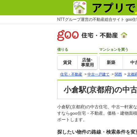
NTTグループ運営の不動産総合サイト goo
借りる
マンションを買う
店舗･
賃貸
新築
中
事業用
住宅・不動産
>
中古一戸建て
>
関西
>
京都
小倉駅(京都府)の中
小倉駅(京都府)の中古住宅、中古一軒
すならgoo住宅・不動産。価格・建物面
ポートします。
探したい物件の路線・検索条件を変