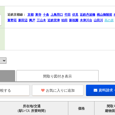
近鉄京都線：
京都
東寺
十条
上鳥羽口
竹田
伏見
近鉄丹波橋
桃山御陵前
富野荘
新田辺
興戸
三山木
近鉄宮津
狛田
新祝園
木津川台
山田川
高の原
間取り図付き表示
お気に入りに追加
資料請求
所在地/交通
間取
価格
（駅/バス 所要時間）
建物面