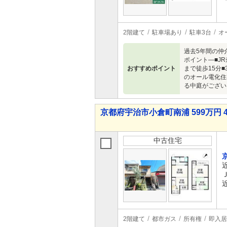
2階建て
駐車場あり
駐車3台
オ
過去5年間の仲
ポイント―■J
おすすめポイント
まで徒歩15分
のオール電化住
る中庭がござい
京都府宇治市小倉町南浦 599万円 
中古住宅
2階建て
都市ガス
所有権
即入居