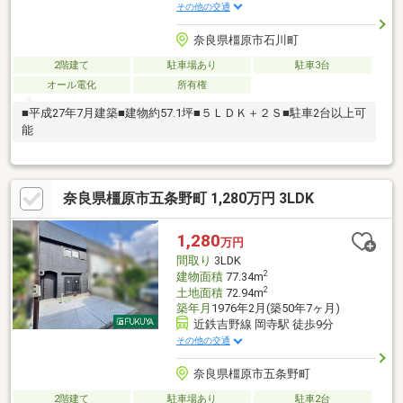
その他の交通
奈良県橿原市石川町
2階建て
駐車場あり
駐車3台
オール電化
所有権
■平成27年7月建築■建物約57.1坪■５ＬＤＫ＋２Ｓ■駐車2台以上可
能
奈良県橿原市五条野町 1,280万円 3LDK
1,280
万円
間取り
3LDK
2
建物面積
77.34m
2
土地面積
72.94m
築年月
1976年2月(築50年7ヶ月)
近鉄吉野線 岡寺駅 徒歩9分
その他の交通
奈良県橿原市五条野町
2階建て
駐車場あり
駐車2台