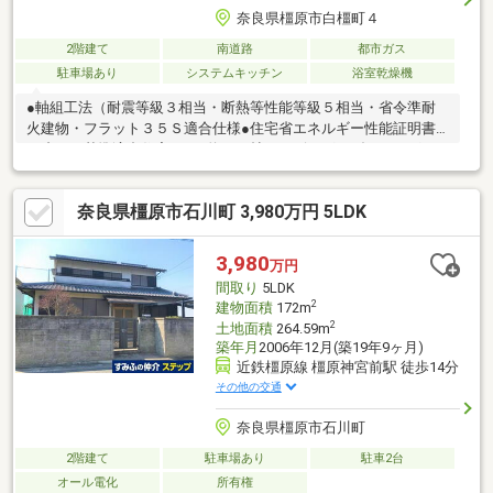
奈良県橿原市白橿町４
2階建て
南道路
都市ガス
駐車場あり
システムキッチン
浴室乾燥機
●軸組工法（耐震等級３相当・断熱等性能等級５相当・省令準耐
火建物・フラット３５Ｓ適合仕様●住宅省エネルギー性能証明書
（省エネ基準適合住宅））●約１８帖のリビング・ダイニング・
キッチンはガス温水床暖房が採用されているため、床全体が均等
に暖かくなり、足元から暖かさを感じられます●浴室暖房乾燥機
奈良県橿原市石川町 3,980万円 5LDK
付き●太陽光発電システム（スマイルーフ）標準搭載！※水道分担
金：１７６，０００円
3,980
万円
間取り
5LDK
2
建物面積
172m
2
土地面積
264.59m
築年月
2006年12月(築19年9ヶ月)
近鉄橿原線 橿原神宮前駅 徒歩14分
その他の交通
奈良県橿原市石川町
2階建て
駐車場あり
駐車2台
オール電化
所有権