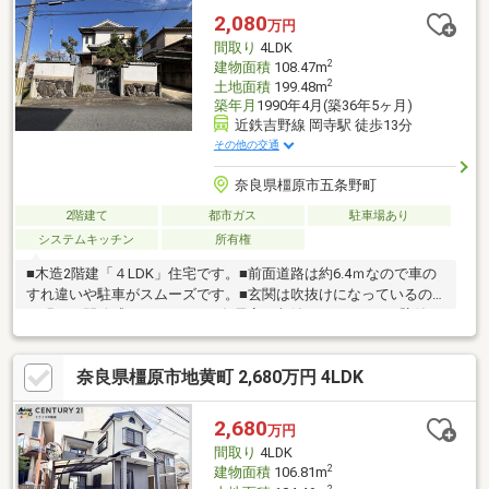
2,080
万円
間取り
4LDK
2
建物面積
108.47m
2
土地面積
199.48m
築年月
1990年4月(築36年5ヶ月)
近鉄吉野線 岡寺駅 徒歩13分
その他の交通
奈良県橿原市五条野町
2階建て
都市ガス
駐車場あり
システムキッチン
所有権
■木造2階建「４LDK」住宅です。■前面道路は約6.4ｍなので車の
すれ違いや駐車がスムーズです。■玄関は吹抜けになっているの
で明るく開放感があります。■各居室に収納があります。■壁付け
キッチンのため、LDK空間を広く使えます。■システムキッチンに
はIHクッキングヒーターが設置されています。■洗面所には壁付け
奈良県橿原市地黄町 2,680万円 4LDK
収納があるので洗面スペースをスッキリ保つことができます。■
トイレにはダブルのトイレットペーパーホルダーが設置されてい
ます。■屋根付きのウッドデッキ有、南向きで日当たり良好で
2,680
万円
す。■寒い日も安心な温水洗浄便座付きトイレです。※契約不適合
間取り
4LDK
責任・設備補修免責※間取りについては現況を優先しま
2
建物面積
106.81m
2