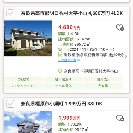
ャワー付洗面化粧台、対面式キッチン、トイレ２ヶ所、浴室１坪
以上、２階建、温水洗浄便座、床下収納、浴室に窓、ＴＶモニタ
奈良県高市郡明日香村大字小山 4,680万円 4LDK
付インターホン、ＩＨクッキングヒーター、都市ガス、全室２面
採光、小学校 徒歩10分以内、区画整理地内、周辺交通量少なめ
4,680
万円
間取り
4LDK
2
建物面積
161.47m
2
土地面積
396.72m
築年月
2024年11月(築1年10ヶ月)
近鉄橿原線 畝傍御陵前駅 徒歩28分
その他の交通
奈良県高市郡明日香村大字小山
2階建て
駐車場あり
駐車2台
システムキッチン
オール電化
所有権
奈良県橿原市小綱町 1,999万円 3SLDK
1,999
万円
間取り
3SLDK
2
建物面積
95.17m