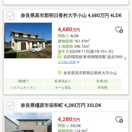
ポイントあり♪◆リビングは吹抜で開放感があり、キッチン部も
ゆとりのある広さです♪◆敷地内南側は駐車スペースやお庭での
奈良県高市郡明日香村大字小山 4,680万円 4LDK
利用ができる空間です。玄関のアプローチは小路風です♪◆洗面
とランドリールームが分かれているので、来客時にもプライベー
トスペースに配慮されています♪◆ゆとりのあるＷＩＣや玄関の
4,680
万円
収納など、豊富な収納が特徴的です♪◆前面道路との高低差が少
間取り
4LDK
なめ、前面道路も6ｍ以上あり駐車が苦手な方にも嬉しいです♪
2
建物面積
161.47m
2
土地面積
396.72m
築年月
2024年11月(築1年10ヶ月)
近鉄橿原線 畝傍御陵前駅 徒歩28分
その他の交通
奈良県高市郡明日香村大字小山
2階建て
駐車場あり
駐車2台
システムキッチン
オール電化
所有権
奈良県橿原市栄和町 4,280万円 3SLDK
4,280
万円
間取り
3SLDK
2
建物面積
114.5m