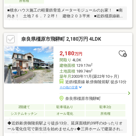
所有権
■積水ハウス施工の軽量鉄骨造メーターモジュールのお家！ ■南
向き！ 土地７６．７２坪！ 建物２０３平米 ■近鉄橿原線畝
傍御陵前駅歩１７分 ■ウォークインクローゼットは２カ所あ
り、収納豊富なお家です■敷地北側より藤原京の雄大な風景が広
がります！■室内外の保守状況は良好で、大変丁寧にお使いで
奈良県橿原市飛騨町 2,180万円 4LDK
す！■是非一度ご覧になってください。
2,180
万円
間取り
4LDK
2
建物面積
129.17m
2
土地面積
189.74m
築年月
2003年11月(築22年10ヶ月)
近鉄橿原線 畝傍御陵前駅 徒歩13分
その他の交通
奈良県橿原市飛騨町
2階建て
駐車場あり
駐車2台
システムキッチン
オール電化
所有権
◆近鉄畝傍御陵前駅より徒歩13分、延床面積約39坪のゆったりオ
ール電化住宅で新生活を始めませんか♪◆三井ホームで建築され
た居宅は、欧風の玄関やオシャレなインナーバルコニー等、注目