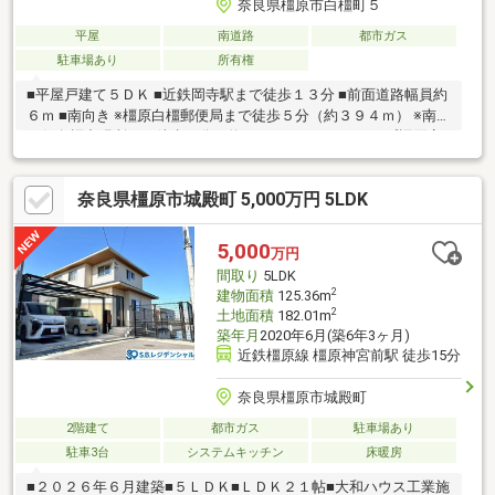
奈良県橿原市白橿町５
平屋
南道路
都市ガス
駐車場あり
所有権
■平屋戸建て５ＤＫ ■近鉄岡寺駅まで徒歩１３分 ■前面道路幅員約
６ｍ ■南向き ※橿原白橿郵便局まで徒歩５分（約３９４ｍ） ※南都
銀行白橿出張所まで徒歩６分（約４１２ｍ） ※エーコープ橿原店
まで徒歩７分（約４９０ｍ） ※ファミリーマート橿原見瀬町店ま
で徒歩８分（約６１３ｍ） ・橿原市立白橿小学校（徒歩６分、約
奈良県橿原市城殿町 5,000万円 5LDK
４２７ｍ） ・橿原市立白橿中学校（徒歩８分、約５９９ｍ）
5,000
万円
間取り
5LDK
2
建物面積
125.36m
2
土地面積
182.01m
築年月
2020年6月(築6年3ヶ月)
近鉄橿原線 橿原神宮前駅 徒歩15分
奈良県橿原市城殿町
2階建て
都市ガス
駐車場あり
駐車3台
システムキッチン
床暖房
■２０２６年６月建築■５ＬＤＫ■ＬＤＫ２１帖■大和ハウス工業施