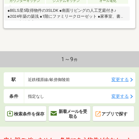
カウンターキッチン
システムキッチン
オール電化
●BELS星5取得物件の3SLDK ●南面リビングの人工芝庭付き♪
●2024年築の築浅 ●1階にファミリークローゼット ●家事室、書斎
あり ●収納豊富
1～9
件
駅
変更する
近鉄橿原線/畝傍御陵前
条件
変更する
指定なし
新着メールを受
検索条件を保存
アプリで探す
取る