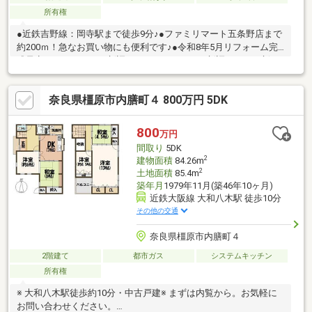
所有権
●近鉄吉野線：岡寺駅まで徒歩9分♪●ファミリマート五条野店まで
約200ｍ！急なお買い物にも便利です♪●令和8年5月リフォーム完
成予定（ユニットバス新調、システムキッチン新調、トイレ新
調、洗面台新調、サッシ入れ替え、玄関ドア入れ替え、エコキュ
ート新調、天井・壁のクロス新調、建具入れ替え、床クッション
奈良県橿原市内膳町４ 800万円 5DK
フロア仕上げ、外壁塗装【前面・裏面】）
800
万円
間取り
5DK
2
建物面積
84.26m
2
土地面積
85.4m
築年月
1979年11月(築46年10ヶ月)
近鉄大阪線 大和八木駅 徒歩10分
その他の交通
奈良県橿原市内膳町４
2階建て
都市ガス
システムキッチン
所有権
※ 大和八木駅徒歩約10分・中古戸建※ まずは内覧から。お気軽に
お問い合わせください。