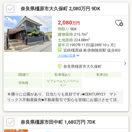
奈良県橿原市大久保町 2,080万円 9DK
2,080
万円
間取り
9DK
2
建物面積
215.7m
2
土地面積
224.88m
築年月
1997年11月(築28年10ヶ月)
近鉄橿原線 畝傍御陵前駅 徒歩8分
その他の交通
奈良県橿原市大久保町
2階建て
駐車場あり
駐車2台
リフォームリノベーシ
所有権
ョン
☆隣りに公園があり、日当たりも良好です♪■CENTURY21 マト
リックス不動産販売■不動産取引で安心を皆様にお届けさせて頂
きます。■当店の強みは「誠実・丁寧・真面目」■ご購入の流れか
らリフォーム工事まで全てお任せ下さい。■物件探しの注意点
等、良い事だけでなく懸念点までしっかりとお知らせしておりま
奈良県橿原市田中町 1,680万円 7DK
す。■お得な金利のご提案（融資中・返済相談・女性単身・派遣
社員・非正規雇用の方でも相談可能です。）■住宅に関するご相