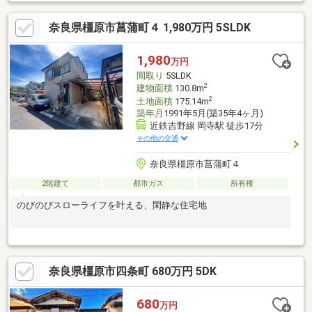
奈良県宇陀市・吉野郡・天理市・北葛城郡他、幅広いエリアをカ
バーして、お客様に最新の物件情報を発信しております。安心し
奈良県橿原市菖蒲町４ 1,980万円 5SLDK
てお任せ下さいませ。まずは、物件を見るだけでも大歓迎です！
時間をかけて自分に合った家はどんな家なのか、一緒に探して行
きましょう！◆お問合せお待ちしております◆
1,980
万円
間取り
5SLDK
2
建物面積
130.8m
2
土地面積
175.14m
築年月
1991年5月(築35年4ヶ月)
近鉄吉野線 岡寺駅 徒歩17分
その他の交通
奈良県橿原市菖蒲町４
2階建て
都市ガス
所有権
のびのびスローライフを叶える、閑静な住宅地
奈良県橿原市四条町 680万円 5DK
680
万円