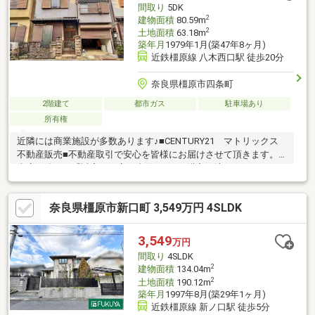
間取り
5DK
2
建物面積
80.59m
2
土地面積
63.18m
築年月
1979年1月(築47年8ヶ月)
近鉄橿原線 八木西口駅 徒歩20分
奈良県橿原市四条町
2階建て
都市ガス
駐車場あり
所有権
近隣には商業施設が多数あります♪■CENTURY21 マトリックス
不動産販売■不動産取引で安心を皆様にお届けさせて頂きます。■
当店の強みは「誠実・丁寧・真面目」■ご購入の流れからリフォ
ーム工事まで全てお任せ下さい。■物件探しの注意点等、良い事
だけでなく懸念点までしっかりとお知らせしております。■お得
奈良県橿原市新口町 3,549万円 4SLDK
な金利のご提案（融資中・返済相談・女性単身・派遣社員・非正
規雇用の方でも相談可能です。）■住宅に関するご相談からご購
入後のアフターフォローまで、一人の担当者が行います。■お気
3,549
万円
軽にご相談ください！♪♪お問合せお待ちしております♪♪
間取り
4SLDK
2
建物面積
134.04m
2
土地面積
190.12m
築年月
1997年8月(築29年1ヶ月)
近鉄橿原線 新ノ口駅 徒歩5分