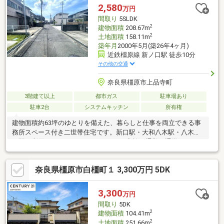
2,580
万円
間取り
5SLDK
2
建物面積
208.67m
2
土地面積
158.11m
築年月
2000年5月(築26年4ヶ月)
近鉄橿原線 新ノ口駅 徒歩10分
その他の交通
奈良県橿原市上品寺町
3階建て以上
都市ガス
駐車場あり
駐車2台
システムキッチン
所有権
建物面積約63坪のゆとりを備えた、暮らしと仕事を両立できる事
務所スペース付き二世帯住宅です。新口駅・大和八木駅・八木西
口駅を利用できる3WAYアクセスで、ご家族の通勤・通学はもちろ
ん、来客にも便利な立地。住居部分には約21畳の広々としたLDK
を設け、家族が自然と集まる開放的な空間を実現しています。調
奈良県橿原市白橿町１ 3,300万円 5DK
理動線に優れたL型キッチンは、毎日の家事をスムーズにサポー
ト。シャッター付き倉庫は、車庫や商品の保管、趣味のスペース
など多彩に活用可能です。二世帯での同居や事業用スペースをお
3,300
万円
考えの方におすすめの一邸です。
間取り
5DK
2
建物面積
104.41m
2
土地面積
251.66m