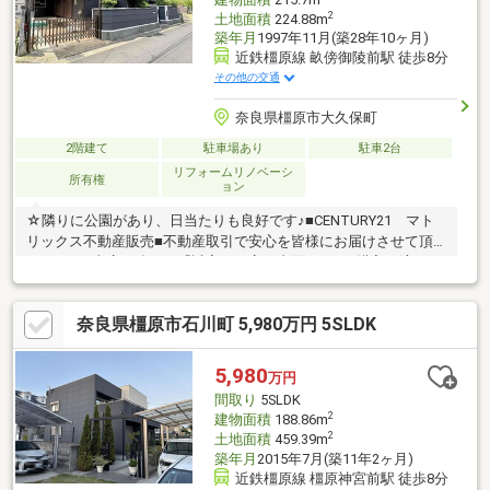
2
土地面積
224.88m
築年月
1997年11月(築28年10ヶ月)
近鉄橿原線 畝傍御陵前駅 徒歩8分
その他の交通
奈良県橿原市大久保町
2階建て
駐車場あり
駐車2台
リフォームリノベーシ
所有権
ョン
☆隣りに公園があり、日当たりも良好です♪■CENTURY21 マト
リックス不動産販売■不動産取引で安心を皆様にお届けさせて頂
きます。■当店の強みは「誠実・丁寧・真面目」■ご購入の流れか
らリフォーム工事まで全てお任せ下さい。■物件探しの注意点
等、良い事だけでなく懸念点までしっかりとお知らせしておりま
奈良県橿原市石川町 5,980万円 5SLDK
す。■お得な金利のご提案（融資中・返済相談・女性単身・派遣
社員・非正規雇用の方でも相談可能です。）■住宅に関するご相
談からご購入後のアフタ―フォローまで、一人の担当者が行いま
5,980
万円
す。■お気軽にご相談ください！♪♪お問合せお待ちしております
間取り
5SLDK
♪♪
2
建物面積
188.86m
2
土地面積
459.39m
築年月
2015年7月(築11年2ヶ月)
近鉄橿原線 橿原神宮前駅 徒歩8分