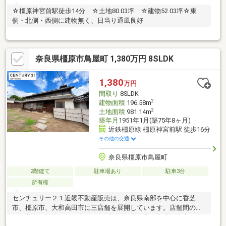
☆橿原神宮前駅徒歩14分 ☆土地80.03坪 ☆建物52.03坪☆東
側・北側・西側に建物無く、日当り通風良好
奈良県橿原市鳥屋町 1,380万円 8SLDK
1,380
万円
間取り
8SLDK
2
建物面積
196.58m
2
土地面積
981.14m
築年月
1951年1月(築75年8ヶ月)
近鉄橿原線 橿原神宮前駅 徒歩16分
その他の交通
奈良県橿原市鳥屋町
2階建て
駐車場あり
駐車3台
所有権
センチュリー２１近畿不動産販売は、奈良県南部を中心に香芝
市、橿原市、大和高田市に三店舗を展開しています。店舗間の情
報の共有を行っている当グループでは、南は和歌山県橋本市から