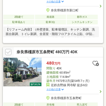
その他の交通
奈良県橿原市新口町
2階建て
南道路
都市ガス
駐車場あり
駐車3台
システムキッチン
【リフォーム内容】（外壁塗装、駐車場増設、キッチン新調、洗
面台新調、トイレ新調、全居室・階段フロアタイル上貼、CF貼替
（トイレ・洗面所）、全室クロス貼替、畳表替、障子貼替、襖貼
替、網戸貼替、給湯器交換、浴室（水栓・換気扇）交換、防蟻工
事、ハウスクリーニング）内外装リフォーム、土地50坪以上、駐
奈良県橿原市五条野町 480万円 4DK
車３台以上可、南側道路面す、小学校 徒歩10分以内、閑静な住宅
地、南向き、システムキッチン、陽当り良好、駅まで平坦、ＬＤ
Ｋ１５畳以上、和室、シャワー付洗面化粧台、トイレ２ヶ所、浴
480
万円
室１坪以上、２階建、南面バルコニー、オートバス、温水洗浄便
間取り
4DK
座、南庭、ＴＶモニタ付インターホン、全居室６畳以上、都市ガ
2
建物面積
60.85m
ス
2
土地面積
114.8m
築年月
1972年2月(築54年7ヶ月)
近鉄吉野線 岡寺駅 徒歩6分
その他の交通
奈良県橿原市五条野町
2階建て
所有権
即入居可