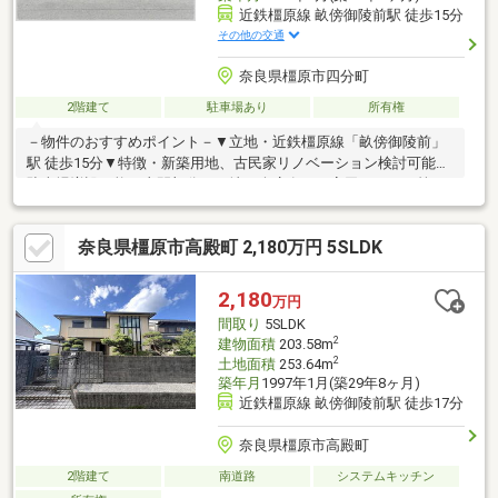
近鉄橿原線 畝傍御陵前駅 徒歩15分
その他の交通
奈良県橿原市四分町
2階建て
駐車場あり
所有権
－物件のおすすめポイント－▼立地・近鉄橿原線「畝傍御陵前」
駅 徒歩15分▼特徴・新築用地、古民家リノベーション検討可能・
駐車場増設可能（土間部分）・地下倉庫有り・高田バイパス等ア
クセス良好▼周辺環境・オークワ橿原畝傍店まで約500ｍ・DCM
橿原店まで約350ｍ◆当社では、ネットで他社様が広告している
奈良県橿原市高殿町 2,180万円 5SLDK
物件も同時に紹介・案内可能です。併せて内覧を希望される際
は、物件名を担当者までお申し付け下さい。
2,180
万円
間取り
5SLDK
2
建物面積
203.58m
2
土地面積
253.64m
築年月
1997年1月(築29年8ヶ月)
近鉄橿原線 畝傍御陵前駅 徒歩17分
奈良県橿原市高殿町
2階建て
南道路
システムキッチン