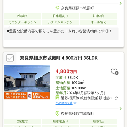
奈良県橿原市城殿町
2階建て
駐車場あり
駐車3台
カウンターキッチン
システムキッチン
オール電化
■豊富な設備内容で暮らしを豊かに！きれいな築浅物件です◎！
奈良県橿原市城殿町 4,800万円 3SLDK
4,800
万円
間取り
3SLDK
2
建物面積
109.3m
2
土地面積
189.33m
築年月
2024年3月(築2年6ヶ月)
近鉄橿原線 畝傍御陵前駅 徒歩13分
その他の交通
奈良県橿原市城殿町
2階建て
駐車場あり
駐車3台