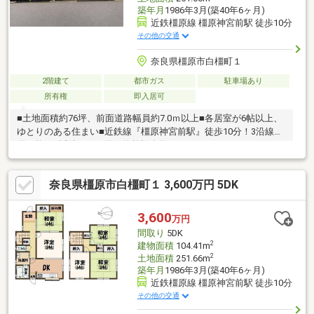
築年月
1986年3月(築40年6ヶ月)
近鉄橿原線 橿原神宮前駅 徒歩10分
その他の交通
奈良県橿原市白橿町１
2階建て
都市ガス
駐車場あり
所有権
即入居可
■土地面積約76坪、前面道路幅員約7.0ｍ以上■各居室が6帖以上、
ゆとりのある住まい■近鉄線『橿原神宮前駅』徒歩10分！3沿線利
用可能！■近隣にはお買い物施設多数ありますセンチュリー２１
近畿不動産販売は、奈良県南部を中心に香芝市、橿原市に店舗を
展開しています。店舗間の情報の共有を行っている当グループで
奈良県橿原市白橿町１ 3,600万円 5DK
は、南は和歌山県橋本市から奈良県宇陀市・吉野郡・天理市・北
葛城郡他、幅広いエリアをカバーして、お客様に最新の物件情報
を発信しております。まずは、物件を見るだけでも大歓迎です！
3,600
万円
時間をかけて自分に合った家はどんな家なのか、一緒に探して行
間取り
5DK
きましょう！◆お問合せお待ちしております◆
2
建物面積
104.41m
2
土地面積
251.66m
築年月
1986年3月(築40年6ヶ月)
近鉄橿原線 橿原神宮前駅 徒歩10分
その他の交通