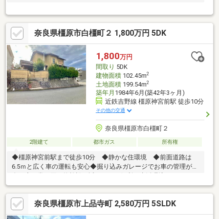
■━━━━━━━━━━━━━━━━━━━━━━━━━━━━■
月々の返済額２１７３５～ ≪家賃より安く購入可能≫※変動優
遇金利0.77％、35年返済、自己資金0円、借入800万円の場合■頭
奈良県橿原市白橿町２ 1,800万円 5DK
金０円でも購入可 ■ボーナス返済なし当社提携銀行にて住宅ロ
ーン金利が大幅優遇受けられます■掲載されていない物件も多数
ございます。お家探しは住宅情報量豊富なセンチュリー２１関西
1,800
万円
不動産販売にお任せ下さい！まずは「0745-44-8681」まで、お気
間取り
5DK
軽にお電話下さい。
2
建物面積
102.45m
2
土地面積
199.54m
築年月
1984年6月(築42年3ヶ月)
近鉄吉野線 橿原神宮前駅 徒歩10分
その他の交通
奈良県橿原市白橿町２
2階建て
都市ガス
所有権
◆橿原神宮前駅まで徒歩10分 ◆静かな住環境 ◆前面道路は
6.5ｍと広く車の運転も安心◆掘り込みガレージでお車の管理が安
全 ◆日常の買い物施設も近くにあり便利な生活環境
奈良県橿原市上品寺町 2,580万円 5SLDK