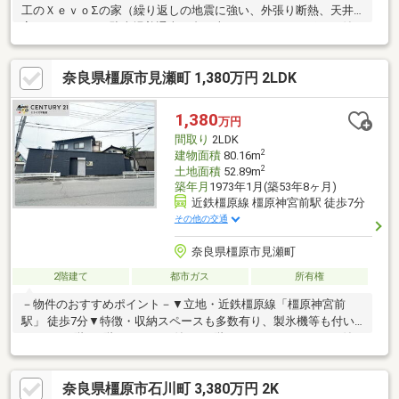
工のＸｅｖｏΣの家（繰り返しの地震に強い、外張り断熱、天井
高２．７２ｍ）■駐車場普通車４台（車種による）カーポート付
き■前道道路６．０ｍ■開発分譲地内■太陽光発電システム・蓄電
池搭載■室内大変丁寧にお使いです※デイリーカナートイズミヤ橿
奈良県橿原市見瀬町 1,380万円 2LDK
原神宮前店まで徒歩６分（４７８ｍ）※ローソン橿原御坊町店ま
で徒歩８分（５７２ｍ）・橿原市立畝傍北小学校（徒歩１９分、
約１４７０ｍ）・橿原市立畝傍中学校（徒歩１１分、約８５０
1,380
万円
ｍ）
間取り
2LDK
2
建物面積
80.16m
2
土地面積
52.89m
築年月
1973年1月(築53年8ヶ月)
近鉄橿原線 橿原神宮前駅 徒歩7分
その他の交通
奈良県橿原市見瀬町
2階建て
都市ガス
所有権
－物件のおすすめポイント－▼立地・近鉄橿原線「橿原神宮前
駅」 徒歩7分▼特徴・収納スペースも多数有り、製氷機等も付い
てます・1階・2階にもトイレ付き・2階にはシャワールームも付
いてます▼周辺環境・畝傍南小学校まで約300m・畝傍中学校まで
約1.1ｋｍ◆当社では、ネットで他社様が広告している物件も同時
奈良県橿原市石川町 3,380万円 2K
に紹介・案内可能です。併せて内覧を希望される際は、物件名を