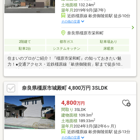
2
土地面積
132.24m
築年月
2019年9月(築7年)
近鉄橿原線 畝傍御陵前駅 徒歩10分
その他の交通
奈良県橿原市栄和町
2階建て
都市ガス
駐車場あり
駐車2台
システムキッチン
床暖房
住まいのプロがご紹介！『橿原市栄和町』の知っておきたい魅
力！●交通アクセス・近鉄橿原線「畝傍御陵前」駅まで徒歩10
分・近鉄橿原線/南大阪線/吉野線「橿原神宮前」駅まで徒歩12分
●LDKは3面の床暖房付き！●対面式キッチンが採用されていま
す。●各洋室・畳コーナー・納戸に、2WICを含む収納スペース
奈良県橿原市城殿町 4,800万円 3SLDK
有。●南向きのインナーバルコニー付き。●玄関に土間収納有。●
太陽光発電設備設置(3.680kW/ソーラーフロンティア株式会社製、
太陽光発電システム割付図に基づく)。●カーポートは建築確認を
4,800
万円
取得しておらず、監督官庁より是正命令を受ける可能性有。 詳
間取り
3SLDK
しくはお問い合わせください。
2
建物面積
109.3m
2
土地面積
189.33m
築年月
2024年3月(築2年6ヶ月)
近鉄橿原線 畝傍御陵前駅 徒歩13分
その他の交通