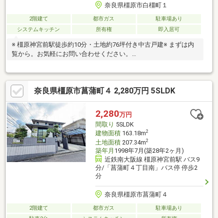
奈良県橿原市白橿町１
2階建て
都市ガス
駐車場あり
システムキッチン
所有権
即入居可
※ 橿原神宮前駅徒歩約10分・土地約76坪付き中古戸建※ まずは内
覧から。お気軽にお問い合わせください。
■━━━━━━━━━━━━━━━━━━━━━━━━━━━━■
月々の返済額９９，５４０円～ ≪家賃より安く購入可能≫※変
動優遇金利0.875％、35年返済、自己資金0円、借入3600万円の場
奈良県橿原市菖蒲町４ 2,280万円 5SLDK
合■頭金０円でも購入可 ■ボーナス返済なし当社提携銀行にて住
宅ローン金利が大幅優遇受けられます■掲載されていない物件も
多数ございます。お家探しは住宅情報量豊富なセンチュリー２１
2,280
万円
関西不動産販売にお任せ下さい！まずは「0745-44-8681」まで、
間取り
5SLDK
お気軽にお電話下さい。
2
建物面積
163.18m
2
土地面積
207.34m
築年月
1998年7月(築28年2ヶ月)
近鉄南大阪線 橿原神宮前駅 バス9
分/「菖蒲町４丁目南」バス停 停歩2
分
奈良県橿原市菖蒲町４
2階建て
都市ガス
駐車場あり