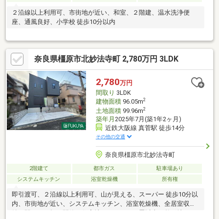
２沿線以上利用可、市街地が近い、和室、２階建、温水洗浄便
座、通風良好、小学校 徒歩10分以内
奈良県橿原市北妙法寺町 2,780万円 3LDK
2,780
万円
間取り
3LDK
2
建物面積
96.05m
2
土地面積
99.96m
築年月
2025年7月(築1年2ヶ月)
近鉄大阪線 真菅駅 徒歩14分
その他の交通
奈良県橿原市北妙法寺町
2階建て
都市ガス
駐車場あり
システムキッチン
浴室乾燥機
所有権
即引渡可、２沿線以上利用可、山が見える、スーパー 徒歩10分以
内、市街地が近い、システムキッチン、浴室乾燥機、全居室収
納、駅まで平坦、閑静な住宅地、ＬＤＫ１５畳以上、整形地、シ