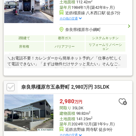
2
土地面積
112.42m
築年月
1984年1月(築42年8ヶ月)
近鉄橿原線 八木西口駅 徒歩7分
その他の交通
奈良県橿原市小綱町
2階建て
都市ガス
システムキッチン
リフォームリノベーシ
所有権
バリアフリー
ョン
＼お電話不要！カレンダーから簡単ネット予約／「仕事が忙しく
て電話できない」「まずは物件だけサクッと見たい」そんなご要
望にお応えし、ネットでの即時見学予約を承っております！【1F
フルリノベーション内容】玄関扉交換、外構工事(アプローチ改
修)、キッチン、ユニットバス、洗面台、トイレ交換、1F床改修
奈良県橿原市五条野町 2,980万円 3SLDK
(下地からやり直し)、1F天井改修、間取り変更(キッチン移動、
LDK拡張、UB移動サイズUP、洗面脱衣室移動、ウォークインクロ
ーゼット新設等大手メーカー施行の安心構造と、新生活を彩る最
2,980
万円
新設備をぜひ現地でご体感ください。☆オープンハウス・イベン
間取り
3SLDK
ト情報もご覧ください☆
2
建物面積
98.82m
2
土地面積
141.25m
築年月
2024年12月(築1年9ヶ月)
近鉄吉野線 岡寺駅 徒歩9分
その他の交通