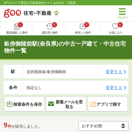
NTTグループ運営の不動産総合サイト goo住宅・不動産
1
0
0
0
最近検索した条件
最近見た物件
保存した条件
お気に入り
畝傍御陵前駅(奈良県)の中古一戸建て・中古住宅
物件一覧
駅
変更する
近鉄橿原線/畝傍御陵前
条件
変更する
指定なし
新着メールを受
検索条件を保存
アプリで探す
取る
9
件
が該当しました。