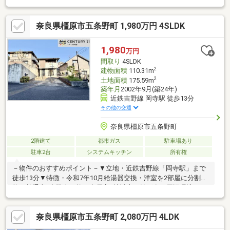
ハイムの新築後無料60年長期サポートシステムの継承可能●構
造・防水30年保証引継ぎ可能
奈良県橿原市五条野町 1,980万円 4SLDK
1,980
万円
間取り
4SLDK
2
建物面積
110.31m
2
土地面積
175.59m
築年月
2002年9月(築24年)
近鉄吉野線 岡寺駅 徒歩13分
その他の交通
奈良県橿原市五条野町
2階建て
都市ガス
駐車場あり
駐車2台
システムキッチン
所有権
－物件のおすすめポイント－▼立地・近鉄吉野線「岡寺駅」まで
徒歩13分▼特徴・令和7年10月給湯器交換・洋室を2部屋に分割可
能・普通車2台駐車可能・全居室6帖以上・納戸有▼周辺環境・フ
ァミリーマート橿原五条野店まで約400ｍ・畝傍東小学校まで約
800ｍ◆当社では、ネットで他社様が広告している物件も同時に
奈良県橿原市五条野町 2,080万円 4LDK
紹介・案内可能です。併せて内覧を希望される際は、物件名を担
当者までお申し付け下さい。