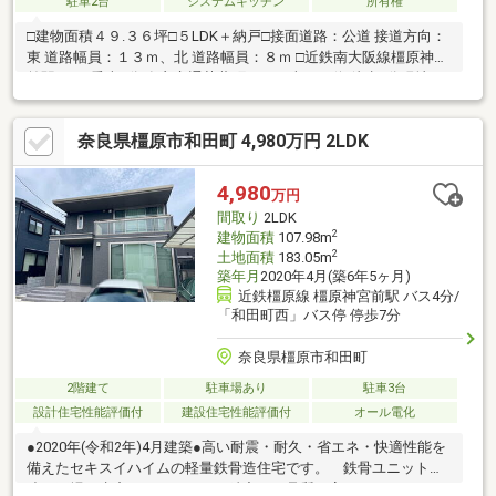
駐車2台
システムキッチン
所有権
□建物面積４９.３６坪□５LDK＋納戸□接面道路：公道 接道方向：
東 道路幅員：１３ｍ、北 道路幅員：８ｍ □近鉄南大阪線橿原神宮
前駅 バス 乗車9分 奈良交通菖蒲町４丁目南バス停 徒歩2分現地で
の内覧をご希望のお客様は、近鉄不動産株式会社、八木営業所担
当：竹田（たけだ）までご連絡をお願い申しあげます。フリーコ
奈良県橿原市和田町 4,980万円 2LDK
ール：０１２０－１３５－７４１お気軽にお問い合わせお待ちし
ております。
4,980
万円
間取り
2LDK
2
建物面積
107.98m
2
土地面積
183.05m
築年月
2020年4月(築6年5ヶ月)
近鉄橿原線 橿原神宮前駅 バス4分/
「和田町西」バス停 停歩7分
奈良県橿原市和田町
2階建て
駐車場あり
駐車3台
設計住宅性能評価付
建設住宅性能評価付
オール電化
●2020年(令和2年)4月建築●高い耐震・耐久・省エネ・快適性能を
備えたセキスイハイムの軽量鉄骨造住宅です。 鉄骨ユニット構
造・工場で生産するからこその精密さ、品質の高さ。●セキスイ