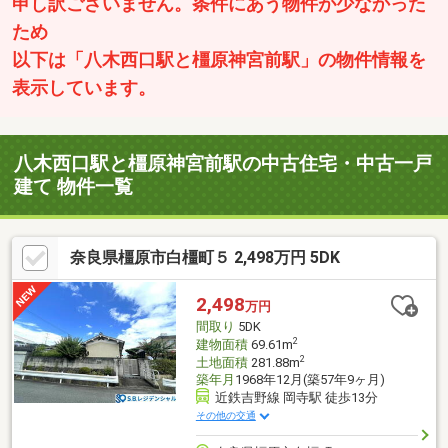
申し訳ございません。条件にあう物件が少なかった
ため
以下は「八木西口駅と橿原神宮前駅」の物件情報を
表示しています。
八木西口駅と橿原神宮前駅の中古住宅・中古一戸
建て 物件一覧
奈良県橿原市白橿町５ 2,498万円 5DK
2,498
万円
間取り
5DK
2
建物面積
69.61m
2
土地面積
281.88m
築年月
1968年12月(築57年9ヶ月)
近鉄吉野線 岡寺駅 徒歩13分
その他の交通