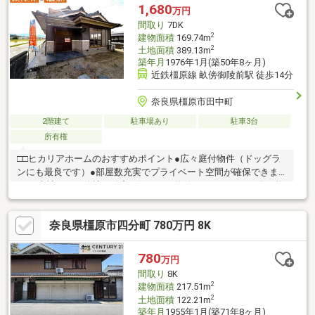
談からご購入後のアフタ―フォローまで、一人の担当者が行いま
1,680
万円
す。■お気軽にご相談ください！♪♪お問合せお待ちしております
間取り
7DK
♪♪
2
建物面積
169.74m
2
土地面積
389.13m
築年月
1976年1月(築50年8ヶ月)
近鉄橿原線 畝傍御陵前駅 徒歩14分
奈良県橿原市田中町
2階建て
駐車場あり
駐車3台
所有権
□□ヒカリアホームのおすすめポイント●広々庭付物件（ドッグラ
ンにも最良です）●部屋数充実でプライベート空間が確保できま
す□■当社なら、他社不動産の気になる物件もあわせてご紹介可能
です！ 煩わしい複数の不動産会社とのやりとりを一本化！ 【1
日】で全物件をご紹介できるよう手配させていただきます。□■地
奈良県橿原市四分町 780万円 8K
元奈良中南部のことなら弊社にお任せください！ 地域密着！
誠実・丁寧を大切にお客様に寄り添うヒカリアホームです□■ご案
内大歓迎！近くによったから等いつでもご連絡ください！ 詳
780
万円
細資料のご請求・物件見学のご依頼はお気軽に「お電話」または
間取り
8K
「見学予約ボタン」からお問い合わせください。
2
建物面積
217.51m
2
土地面積
122.21m
築年月
1955年1月(築71年8ヶ月)