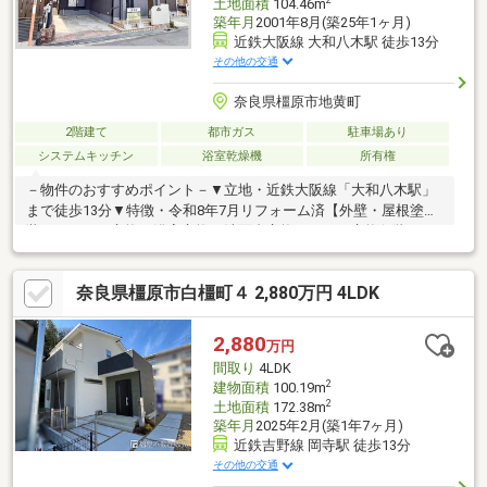
土地面積
104.46m
築年月
2001年8月(築25年1ヶ月)
近鉄大阪線 大和八木駅 徒歩13分
その他の交通
奈良県橿原市地黄町
2階建て
都市ガス
駐車場あり
システムキッチン
浴室乾燥機
所有権
－物件のおすすめポイント－▼立地・近鉄大阪線「大和八木駅」
まで徒歩13分▼特徴・令和8年7月リフォーム済【外壁・屋根塗
装、キッチン交換、浴室交換、洗面台交換、トイレ交換(1階・2
階)、全室クロス貼替、床フロアタイル施工、CF貼替(洗面、トイ
レ)、畳新調、襖・障子貼替、ダウンライト施工、スイッチ・コン
奈良県橿原市白橿町４ 2,880万円 4LDK
セント交換、防蟻工事、ハウスクリーニング】・駐車スペース1
台・道路向かいに月極駐車場1台分の契約継承可能(5000円/月)▼
周辺環境・クスリのアオキ八木店まで約560ｍ◆当社では、ネッ
2,880
万円
トで他社様が広告している物件も同時に紹介・案内可能です。
間取り
4LDK
2
建物面積
100.19m
2
土地面積
172.38m
築年月
2025年2月(築1年7ヶ月)
近鉄吉野線 岡寺駅 徒歩13分
その他の交通