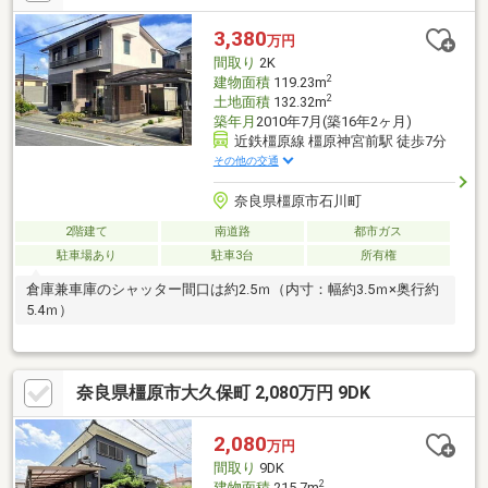
担当者までお申し付け下さい。
3,380
万円
間取り
2K
2
建物面積
119.23m
2
土地面積
132.32m
築年月
2010年7月(築16年2ヶ月)
近鉄橿原線 橿原神宮前駅 徒歩7分
その他の交通
奈良県橿原市石川町
2階建て
南道路
都市ガス
駐車場あり
駐車3台
所有権
倉庫兼車庫のシャッター間口は約2.5ｍ（内寸：幅約3.5ｍ×奥行約
5.4ｍ）
奈良県橿原市大久保町 2,080万円 9DK
2,080
万円
間取り
9DK
2
建物面積
215.7m