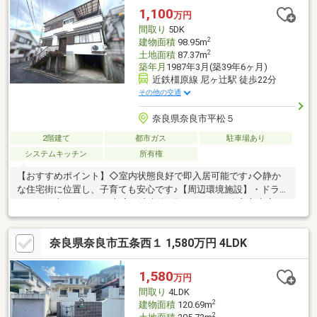
1,100
万円
間取り
5DK
2
建物面積
98.95m
2
土地面積
87.37m
築年月
1987年3月(築39年6ヶ月)
近鉄橿原線 尼ヶ辻駅 徒歩22分
その他の交通
奈良県奈良市平松５
2階建て
都市ガス
駐車場あり
システムキッチン
所有権
【おすすめポイント】◇室内状態良好で即入居可能です♪◇静か
な住宅街に位置し、子育ても安心です♪【周辺環境施設】・ドラッ
グストア木のうた 西の京店：徒歩約8分・サンディ 奈良宝来店：
徒歩約13分・ウエルシア奈良六条店：徒歩約9分・奈良市立伏見
南小学校：徒歩約10分・京西保育園：徒歩約10分・平松三丁目街
奈良県奈良市五条西１ 1,580万円 4LDK
区公園：徒歩約9分ご覧いただきありがとうございます♪是非お気
軽にお問い合わせください♪
1,580
万円
間取り
4LDK
2
建物面積
120.69m
2