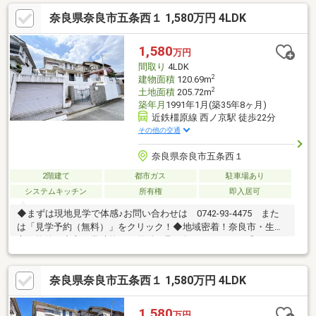
奈良県奈良市五条西１ 1,580万円 4LDK
1,580
万円
間取り
4LDK
2
建物面積
120.69m
2
土地面積
205.72m
築年月
1991年1月(築35年8ヶ月)
近鉄橿原線 西ノ京駅 徒歩22分
その他の交通
奈良県奈良市五条西１
2階建て
都市ガス
駐車場あり
システムキッチン
所有権
即入居可
◆まずは現地見学で体感♪お問い合わせは 0742-93-4475 また
は「見学予約（無料）」をクリック！◆地域密着！奈良市・生駒
市の物件を中心に常時約2000物件を取り扱っております◎インタ
ーネット未公開物件も多数！奈良・生駒エリアでお探しの方は当
社へお問合せ下さい♪◆お住替えの方/売却検討の方必見！当社で
奈良県奈良市五条西１ 1,580万円 4LDK
は1社完結でお住替えをサポート。売却～購入～引越までスムーズ
に☆ ◆住宅ローンのご相談もお任せ下さい！お勤め先や勤続年
数、ご年収等により、借り入れ可能な金融機関は異なります。専
1,580
万円