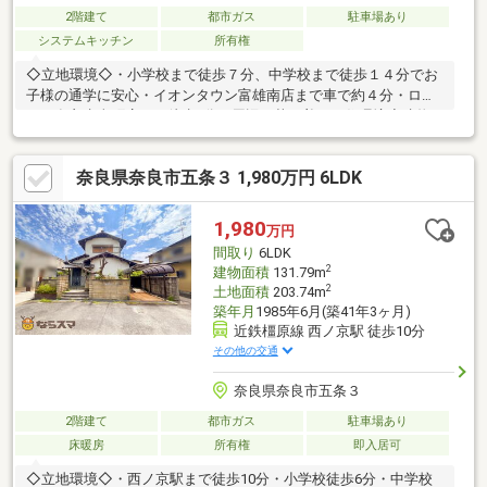
2階建て
都市ガス
駐車場あり
システムキッチン
所有権
◇立地環境◇・小学校まで徒歩７分、中学校まで徒歩１４分でお
子様の通学に安心・イオンタウン富雄南店まで車で約４分・ロー
ソン奈良赤膚町店まで徒歩9分・周辺は落ち着いた住環境◇建物
◇・全居室６帖以上の広々間取り☆・全居室南向き！・駐車１台
可・前面道路幅員６.２ｍあるので駐車が苦手な方でも安心です
奈良県奈良市五条３ 1,980万円 6LDK
☆◆◆◆物件見学【随時】受付中◆◆◆物件見学ご希望は、事前
にご予約をお願い致します。平日ご希望のお客様もご相談下さい
♪◆ご予約は電話またはメールで！◆TEL：0120-740-158MAIL：
1,980
万円
info@narasuma.jp
間取り
6LDK
2
建物面積
131.79m
2
土地面積
203.74m
築年月
1985年6月(築41年3ヶ月)
近鉄橿原線 西ノ京駅 徒歩10分
その他の交通
奈良県奈良市五条３
2階建て
都市ガス
駐車場あり
床暖房
所有権
即入居可
◇立地環境◇・西ノ京駅まで徒歩10分・小学校徒歩6分・中学校