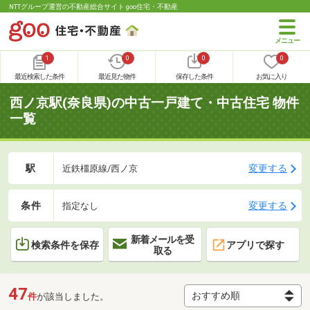
NTTグループ運営の不動産総合サイト goo住宅・不動産
1
0
0
0
最近検索した条件
最近見た物件
保存した条件
お気に入り
西ノ京駅(奈良県)の中古一戸建て・中古住宅 物件
一覧
駅
変更する
近鉄橿原線/西ノ京
条件
変更する
指定なし
新着メールを受
検索条件を保存
アプリで探す
取る
47
件
が該当しました。