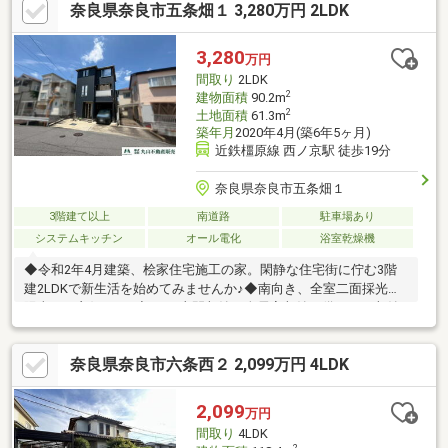
奈良県奈良市五条畑１ 3,280万円 2LDK
コニー・屋根付き駐車場◆◆◆物件見学【随時】受付中◆◆◆物
件見学ご希望は、事前にご予約をお願い致します。平日ご希望の
お客様もご相談下さい♪◆ご予約は電話またはメールで！◆TEL：
3,280
万円
0120-740-158MAIL：info@narasuma.jp
間取り
2LDK
2
建物面積
90.2m
2
土地面積
61.3m
築年月
2020年4月(築6年5ヶ月)
近鉄橿原線 西ノ京駅 徒歩19分
奈良県奈良市五条畑１
3階建て以上
南道路
駐車場あり
システムキッチン
オール電化
浴室乾燥機
◆令和2年4月建築、桧家住宅施工の家。閑静な住宅街に佇む3階
建2LDKで新生活を始めてみませんか♪◆南向き、全室二面採光で
陽当たり良好です♪◆SCや土間収納、全居室収納を備えた、収納
豊富な住まいです♪◆オール電化で火を使わず、子育て世帯にも
配慮された住環境です♪◆近鉄西ノ京駅より徒歩19分。近鉄尼ヶ
奈良県奈良市六条西２ 2,099万円 4LDK
辻駅までバス乗車5分、畑バス停徒歩7分♪◆バルコニーが洗面室
に面しており、洗濯から物干しまでスムーズに行えます♪◆約8帖
と約5.2帖の洋室が続き間になっており、一体利用も可能です。ラ
2,099
万円
イフスタイルに合わせて使い分け可能です♪◆洗面台2ヶ所付き
間取り
4LDK
で、忙しい朝の身支度もスムーズに♪