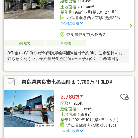
2
建物面積
118.4m
2
土地面積
201.94m
築年月
1988年7月(築38年2ヶ月)
近鉄橿原線 西ノ京駅 徒歩23分
その他の交通
奈良県奈良市六条西２
2階建て
所有権
8/7(金)～8/10(月)予約制見学会開催※当日予約OK。ご希望日をお
知らせください。予約制見学会開催※当日予約OK。ご希望日をお
知らせください。自社売主物件につき随時内覧可能です。お電話
かメールでご希望日をお知らせください。【7月30日まで現況販
売】8月1日以降はリフォーム住宅として販売する予定です。【お
奈良県奈良市七条西町１ 3,780万円 3LDK
すすめポイント】・雨漏り、構造上主要な部分の欠陥や・腐食、
給排水管の故障や漏水についてお引渡しより２年間保証・シロア
リ防除工事施工後5年間保証・返済額や融資可能額など、お客様の
3,780
万円
ご希望にあわせてご提案。住宅ローンが初めての方でもお気軽に
間取り
3LDK
ご相談くだ
2
建物面積
93.98m
2
土地面積
156.8m
築年月
2021年10月(築4年11ヶ月)
近鉄橿原線 九条駅 徒歩18分
その他の交通