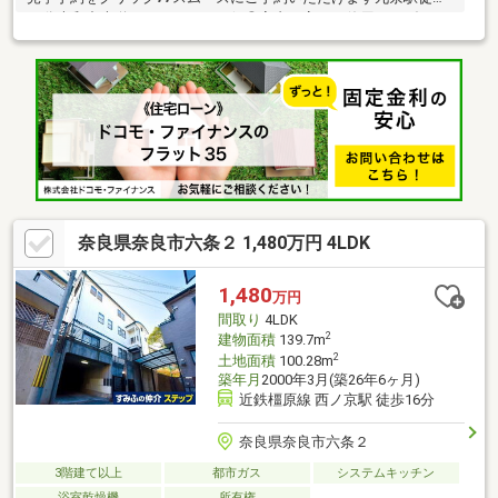
17分大和中央道へのアクセス至便◎室内丁寧にご使用ですダイニ
ングキッチンと洋室、和室が切り離された間取りで急な来客も安
心♪縁側のある和室は応接室としても♪ダイニングキッチンから洗
面、浴室へとスムーズな動線で家事もラクラク◎南向きのお庭で
は家庭菜園や・ガーデニングも可能です総合医療センターや商業
施設が近くに揃い生活至便な住環境ですお気軽にお問い合わせく
ださい♪*****************************
奈良県奈良市六条２ 1,480万円 4LDK
1,480
万円
間取り
4LDK
2
建物面積
139.7m
2
土地面積
100.28m
築年月
2000年3月(築26年6ヶ月)
近鉄橿原線 西ノ京駅 徒歩16分
奈良県奈良市六条２
3階建て以上
都市ガス
システムキッチン
浴室乾燥機
所有権