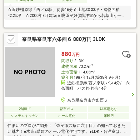
☆近鉄橿原線「西ノ京駅」徒歩16分☆土地30.33坪・建物面積
42.25坪 ☆2000年3月建築☆眺望良好(3階洋室から若草山が一望
できます。※天候による)☆日当たり良好【主要設備】◎LDK約
24.7帖◎IHクッキングヒーター◎食器洗い乾燥機◎浴室暖房乾燥
機◎モニター付きインターホン◎2階・3階バルコニー◎中２階収
奈良県奈良市六条西６ 880万円 3LDK
納
880
万円
間取り
3LDK
2
建物面積
70.27m
2
土地面積
114.05m
築年月
1987年12月(築38年9ヶ月)
近鉄橿原線 西ノ京駅 バス4分/「六
条西町」バス停 停歩14分
奈良県奈良市六条西６
2階建て
都市ガス
駐車場あり
システムキッチン
オール電化
床暖房
住まいのプロがご紹介！『奈良市六条西六丁目』の知っておきた
い魅力！●木造2階建のオール電化住宅です。●LDK・各洋室は、2
面以上採光！●LD部分に床暖房が設置されています。●キッチン