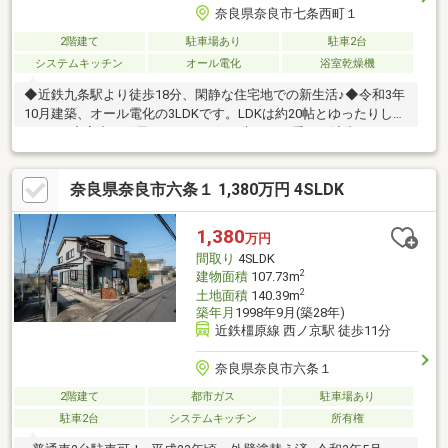
奈良県奈良市七条西町１
2階建て
駐車場あり
駐車2台
システムキッチン
オール電化
浴室乾燥機
◆近鉄九条駅より徒歩18分、閑静な住宅地での新生活♪◆令和3年
10月建築、オール電化の3LDKです。LDKは約20帖とゆったりして
います♪◆室内は欧風ですりガラスや木目が可愛いを演出しま
す。ドアノブまでオシャレなこだわりあり♪◆駐車は2台可能(車種
による)、EV自動車用充電設備付きです♪◆各居室はシックな部屋
奈良県奈良市六条１ 1,380万円 4SLDK
やペールカラーのポップな部屋等、各室によって雰囲気が違いま
す。キッチンや玄関の欧風な造りも特徴的です♪◆食洗機や浴室
暖房乾燥機等、注目の設備付き♪ダイニングカウンター等のこだわ
1,380
万円
りポイントあり、問い合わせお待ちしております♪＝周辺環境＝◎
間取り
4SLDK
コープ七条 約420ｍ
2
建物面積
107.73m
2
土地面積
140.39m
築年月
1998年9月(築28年)
近鉄橿原線 西ノ京駅 徒歩11分
奈良県奈良市六条１
2階建て
都市ガス
駐車場あり
駐車2台
システムキッチン
所有権