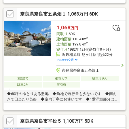
は、IHクッキングヒーター・食器洗乾燥機付き。●浴室は、オート
バス機能＋浴室暖房乾燥機搭載です。●畳コーナー・和室・各階
奈良県奈良市五条畑１ 1,068万円 6DK
ホールに、収納スペース有。●和室と洋室②は引き戸で繋がって
おり、内側で行き来が可能です。●カーポートが1台分設けられて
います。●前面道路は、幅員約6.0mの公道です。●奈良市立六条小
1,068
万円
学校まで徒歩9分(約700m)。●第一種低層住居専用地域内に位置し
間取り
6DK
ています。
2
建物面積
118.41m
2
土地面積
199.87m
築年月
1982年12月(築43年9ヶ月)
近鉄橿原線 尼ヶ辻駅 徒歩22分
その他の交通
奈良県奈良市五条畑１
2階建て
都市ガス
駐車場あり
駐車2台
所有権
◆60坪のゆとりある敷地 ◆角地で通行量も少ないです ◆南向
きで日当たり良好 ◆室内丁寧にお使いです ◆1階洋室部分は
内窓（二重窓）設置済みで寒さ対策実施済み ◆車種によっては
2台駐車可能
奈良県奈良市平松５ 1,100万円 5DK