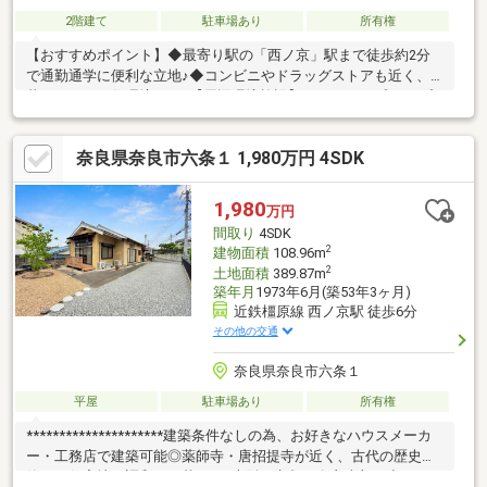
2階建て
駐車場あり
所有権
【おすすめポイント】◆最寄り駅の「西ノ京」駅まで徒歩約2分
で通勤通学に便利な立地♪◆コンビニやドラッグストアも近く、
暮らしやすい住環境です♪【周辺環境施設】・ならコープ コープ
七条：徒歩約18分・ウエルシア奈良六条店：徒歩約10分・ドラッ
グストア木のうた 西の京店：徒歩約14分・ファミリーマート 近鉄
奈良県奈良市六条１ 1,980万円 4SDK
九条駅前店：徒歩約15分・ローソン 奈良五条町店：徒歩約17分・
奈良市立京西中学校：徒歩約16分・奈良市立六条小学校：徒歩約
13分・西ノ京みどりの園保育園：徒歩約8分・奈良西ノ京郵便
1,980
万円
局：徒歩約2分ご覧いただきありがとうございます♪是非お気軽に
間取り
4SDK
お問い合わせください♪
2
建物面積
108.96m
2
土地面積
389.87m
築年月
1973年6月(築53年3ヶ月)
近鉄橿原線 西ノ京駅 徒歩6分
その他の交通
奈良県奈良市六条１
平屋
駐車場あり
所有権
*********************建築条件なしの為、お好きなハウスメーカ
ー・工務店で建築可能◎薬師寺・唐招提寺が近く、古代の歴史と
静かな住宅地が調和した暮らし♪大阪・京都・奈良南部へ出やすい