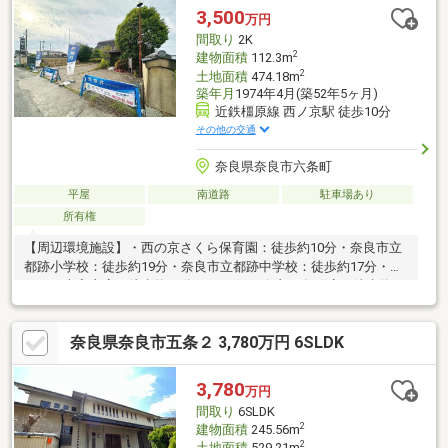
3,500
万円
間取り
2K
2
建物面積
112.3m
2
土地面積
474.18m
築年月
1974年4月(築52年5ヶ月)
近鉄橿原線 西ノ京駅 徒歩10分
その他の交通
奈良県奈良市六条町
平屋
南道路
駐車場あり
所有権
【周辺環境施設】・西の京さくら保育園：徒歩約10分・奈良市立
都跡小学校：徒歩約19分・奈良市立都跡中学校：徒歩約17分・パ
ケット大安寺店：徒歩約13分・ローソン 奈良五条町店：徒歩約10
分・スギ薬局 大安寺店：徒歩約17分・奈良西ノ京郵便局：徒歩約
11分・西ノ京児童遊園：徒歩約5分・奈良パワーシティ：徒歩約
奈良県奈良市五条２ 3,780万円 6SLDK
12分ご覧いただきありがとうございます♪是非お気軽にお問い合
わせください♪
3,780
万円
間取り
6SLDK
2
建物面積
245.56m
2
土地面積
529.21m