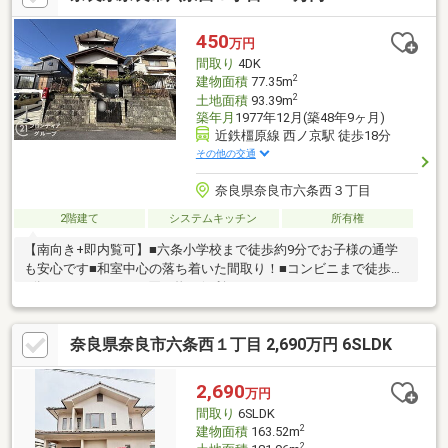
450
万円
間取り
4DK
2
建物面積
77.35m
2
土地面積
93.39m
築年月
1977年12月(築48年9ヶ月)
近鉄橿原線 西ノ京駅 徒歩18分
その他の交通
奈良県奈良市六条西３丁目
2階建て
システムキッチン
所有権
【南向き+即内覧可】■六条小学校まで徒歩約9分でお子様の通学
も安心です■和室中心の落ち着いた間取り！■コンビニまで徒歩約
5分でちょっとしたお買い物に便利です
奈良県奈良市六条西１丁目 2,690万円 6SLDK
2,690
万円
間取り
6SLDK
2
建物面積
163.52m
2