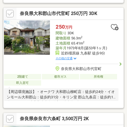
便利な立地敷地広々約94坪！更地渡しです！お気軽にお問い合わ
せください♪
奈良県大和郡山市代官町 250万円 3DK
250
万円
間取り
3DK
2
建物面積
56.3m
2
土地面積
65.41m
築年月
1973年8月(築53年1ヶ月)
近鉄橿原線 九条駅 徒歩9分
その他の交通
奈良県大和郡山市代官町
2階建て
都市ガス
所有権
即入居可
【周辺環境施設】・オークワ 大和郡山柳町店：徒歩約24分・イオ
ンモール大和郡山：徒歩約31分・キリン堂 郡山九条店：徒歩約11
分・ローソン 大和郡山九条町店：徒歩約6分・ファミリーマート
北郡山店：徒歩約9分・大和郡山市立郡山中学校：徒歩約19分・
大和郡山市立郡山北小学校：徒歩約11分・郡山北幼稚園：徒歩約
奈良県奈良市六条町 3,500万円 2K
9分・藤村病院：徒歩約5分ご覧いただきありがとうございます♪
是非お気軽にお問い合わせください♪