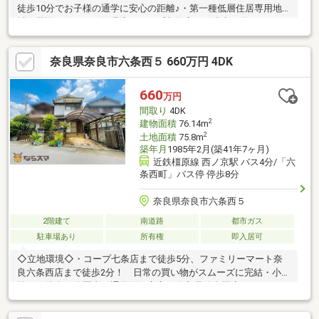
徒歩10分でお子様の通学に安心の距離♪・第一種低層住居専用地
域で周辺は穏やかな住環境・コープ七条店まで徒歩17分・ウエル
シア奈良六条店まで徒歩7分◇建物◇・全居室6帖以上、ゆとりあ
る間取り・駐車スペース1台分・南向きバルコニー・1階2階にト
奈良県奈良市六条西５ 660万円 4DK
イレ＆洗面スペースあり◆◆◆物件見学【随時】受付中◆◆◆物
件見学ご希望は、事前にご予約をお願い致します。平日ご希望の
お客様もご相談下さい♪◆ご予約は電話またはメールで！◆TEL：
660
万円
0120-740-158MAIL：info@narasuma.jp
間取り
4DK
2
建物面積
76.14m
2
土地面積
75.8m
築年月
1985年2月(築41年7ヶ月)
近鉄橿原線 西ノ京駅 バス4分/「六
条西町」バス停 停歩8分
奈良県奈良市六条西５
2階建て
南道路
都市ガス
駐車場あり
所有権
即入居可
◇立地環境◇・コープ七条店まで徒歩5分、ファミリーマート奈
良六条西店まで徒歩2分！ 日常の買い物がスムーズに完結・小学
校まで徒歩10分圏内で通学面も安心・奈良県総合医療センターま
で徒歩9分・イオンタウン富雄店まで徒歩15分で日用品・買い物
施設も利用しやすい環境◇建物◇・全居室収納付き・南向きバル