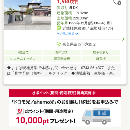
1,980
万円
任の住宅ローンアドバイザーがお客様に合った最適な金融機関を
間取り
5LDK
ご紹介します！
2
建物面積
119.92m
2
土地面積
220.33m
築年月
1992年12月(築33年9ヶ月)
近鉄橿原線 西ノ京駅 徒歩17分
その他の交通
奈良県奈良市六条２
2階建て
都市ガス
駐車場あり
システムキッチン
浴室乾燥機
所有権
◆まずは現地見学で体感♪お問い合わせは 0743-86-4877 また
は「見学予約（無料）」をクリック！◆地域密着！生駒市・奈良
市の物件を中心に常時約2000物件を取り扱っております◎インタ
ーネット未公開物件も多数！生駒・奈良エリアでお探しの方は当
社へお問合せ下さい♪◆お住替えの方/売却検討の方必見！当社で
は1社完結でお住替えをサポート。売却～購入～引越までスムーズ
に☆ ◆住宅ローンのご相談もお任せ下さい！お勤め先や勤続年
数、ご年収等により、借り入れ可能な金融機関は異なります。専
任の住宅ローンアドバイザーがお客様に合った最適な金融機関を
ご紹介します！