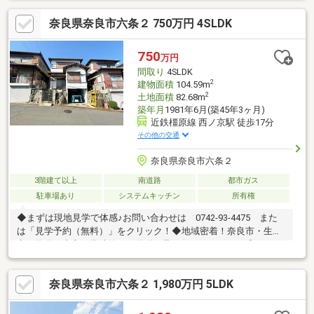
奈良県奈良市六条２ 750万円 4SLDK
750
万円
間取り
4SLDK
2
建物面積
104.59m
2
土地面積
82.68m
築年月
1981年6月(築45年3ヶ月)
近鉄橿原線 西ノ京駅 徒歩17分
その他の交通
奈良県奈良市六条２
3階建て以上
南道路
都市ガス
駐車場あり
システムキッチン
所有権
◆まずは現地見学で体感♪お問い合わせは 0742-93-4475 また
は「見学予約（無料）」をクリック！◆地域密着！奈良市・生駒
市の物件を中心に常時約2000物件を取り扱っております◎インタ
ーネット未公開物件も多数！奈良・生駒エリアでお探しの方は当
社へお問合せ下さい♪◆お住替えの方/売却検討の方必見！当社で
奈良県奈良市六条２ 1,980万円 5LDK
は1社完結でお住替えをサポート。売却～購入～引越までスムーズ
に☆ ◆住宅ローンのご相談もお任せ下さい！お勤め先や勤続年
数、ご年収等により、借り入れ可能な金融機関は異なります。専