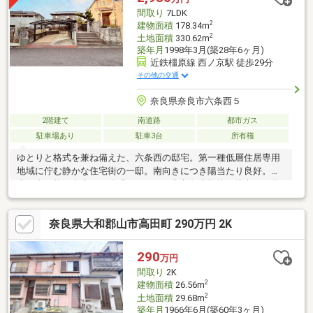
間取り
7LDK
2
建物面積
178.34m
2
土地面積
330.62m
築年月
1998年3月(築28年6ヶ月)
近鉄橿原線 西ノ京駅 徒歩29分
その他の交通
奈良県奈良市六条西５
2階建て
南道路
都市ガス
駐車場あり
駐車3台
所有権
ゆとりと格式を兼ね備えた、六条西の邸宅。第一種低層住居専用
地域に佇む静かな住宅街の一邸。南向きにつき陽当たり良好。駐
車３台可能。南庭の解放感と７LDK。◆六条小学校：徒歩１６分
◆京西中学校：徒歩２６分◆京西保育園：徒歩１７分◆六条幼稚
園：徒歩１８分◆イオンタウン富雄南：徒歩１１分◆業務スーパ
奈良県大和郡山市高田町 290万円 2K
ー：徒歩１３分◆ならコープ：徒歩１１分◆奈良県総合医療セン
ター：徒歩１６分■自己資金０円からでも購入OK！■リフォーム費
用もローン可能！ぜひ当社へご相談ください！
290
万円
間取り
2K
2
建物面積
26.56m
2
土地面積
29.68m
築年月
1966年6月(築60年3ヶ月)