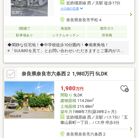
近鉄橿原線 西ノ京駅 徒歩17分
その他の交通
奈良県奈良市平松４
2階建て
南道路
都市ガス
駐車場あり
システムキッチン
所有権
◆閑静な住宅地！◆中学校徒歩10分圏内！◆南東角地！
※「SUUMOを見て」とお問い合わせいただきますとご案内がスム
ーズです※2階部分リフォーム履歴があり登記簿面積と現況面積に
相違があり、容積率超過しております※下水本管他人敷地通過し
ています
奈良県奈良市六条西２ 1,980万円 5LDK
1,980
万円
間取り
5LDK
2
建物面積
114.26m
2
土地面積
215.48m
築年月
1988年7月(築38年2ヶ月)
近鉄橿原線 西ノ京駅 バス7分/「五
條山新町一丁目」バス停 停歩3分
奈良県奈良市六条西２