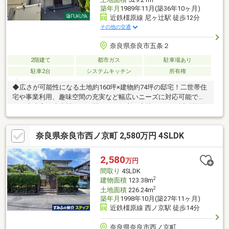
築年月
1989年11月(築36年10ヶ月)
近鉄橿原線 尼ヶ辻駅 徒歩12分
その他の交通
奈良県奈良市五条２
2階建て
都市ガス
駐車場あり
駐車2台
システムキッチン
所有権
◆広さが可能性になる土地約160坪×建物約74坪の邸宅！二世帯住
宅や事業利用、趣味空間の充実など幅広いニーズに対応可能で
す。◆大和西大寺駅から一駅という便利な立地にあり、近鉄橿原
線「尼ヶ辻駅」へは徒歩12分♪◆鑑真和上の志を今に伝える奈良
の世界遺産「唐招提寺」、日本を代表する寺院の一つである世界
奈良県奈良市西ノ京町 2,580万円 4SLDK
遺産・古都奈良の文化財「薬師寺」が近く、歴史の隣に暮らすと
いう贅沢！◆家族が自然と集まる約17.7帖のリビングでくつろぐ
贅沢♪【附属建物】種類：車庫 構造：鉄筋コンクリート造陸屋根
2,580
万円
平家建 床面積：29.92㎡※駐車台数は車種によります。 ※契約
間取り
4SLDK
不適合責任免責・付帯設備保証責任免責
2
建物面積
123.38m
2
土地面積
226.24m
築年月
1998年10月(築27年11ヶ月)
近鉄橿原線 西ノ京駅 徒歩14分
奈良県奈良市西ノ京町