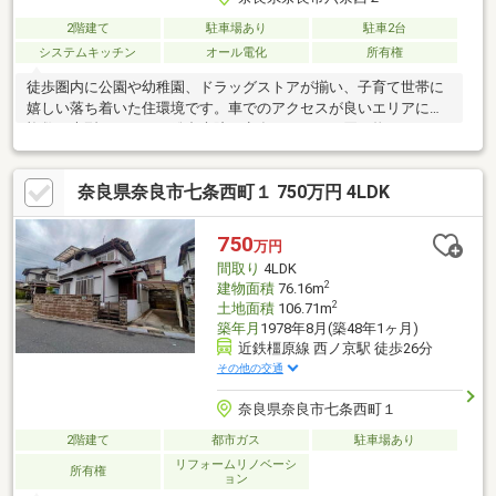
2階建て
駐車場あり
駐車2台
システムキッチン
オール電化
所有権
徒歩圏内に公園や幼稚園、ドラッグストアが揃い、子育て世帯に
嬉しい落ち着いた住環境です。車でのアクセスが良いエリアには
複数の大型スーパーや総合病院が点在し、日々の買い物から万一
の際まで安心の利便性を備えています。☆築4年の築浅戸建て住
宅☆LDK19.2帖のゆとりあるリビングダイニング☆住宅設備保証
奈良県奈良市七条西町１ 750万円 4LDK
サービス付き☆家事動線に配慮したカウンターキッチン☆環境に
優しいオール電化仕様
750
万円
間取り
4LDK
2
建物面積
76.16m
2
土地面積
106.71m
築年月
1978年8月(築48年1ヶ月)
近鉄橿原線 西ノ京駅 徒歩26分
その他の交通
奈良県奈良市七条西町１
2階建て
都市ガス
駐車場あり
リフォームリノベーシ
所有権
ョン