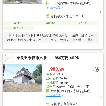
ＪＲ関西本線 郡山駅 徒歩4分
その他の交通
奈良県大和郡山市高田町
2階建て
都市ガス
所有権
即入居可
【おすすめポイント】◆郡山駅まで徒歩約4分、通勤・通学にも
便利な立地です♪◆スーパーマーケットやコンビニも近く、暮ら
しやすい住環境です♪【周辺環境施設】・イオンモール大和郡山：
徒歩約15分・オークワ 大和郡山柳町店：徒歩約15分・ココカラフ
ァイン イオンモール大和郡山店：徒歩約18分・セブン-イレブン
奈良県奈良市六条１ 1,980万円 6SDK
大和郡山高田町店：徒歩約8分・ファミリーマート 郡山下三橋
店：徒歩約7分・ニトリ 奈良南店：徒歩約15分・大和郡山市立郡
山中学校：徒歩約32分・大和郡山市立郡山南小学校：徒歩約14
1,980
万円
分・やまとこども園mimi：徒歩約4分ご覧いただきありがとうご
間取り
6SDK
ざいます♪是非お気軽にお問い合わせください♪
2
建物面積
99.19m
2
土地面積
402m
築年月
1984年1月(築42年8ヶ月)
近鉄橿原線 西ノ京駅 徒歩4分
その他の交通
奈良県奈良市六条１