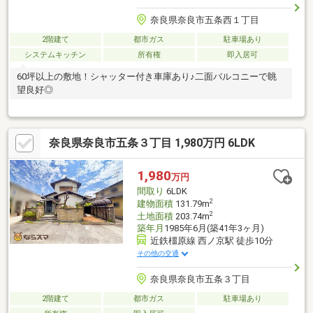
奈良県奈良市五条西１丁目
2階建て
都市ガス
駐車場あり
システムキッチン
所有権
即入居可
60坪以上の敷地！シャッター付き車庫あり♪二面バルコニーで眺
望良好◎
奈良県奈良市五条３丁目 1,980万円 6LDK
1,980
万円
間取り
6LDK
2
建物面積
131.79m
2
土地面積
203.74m
築年月
1985年6月(築41年3ヶ月)
近鉄橿原線 西ノ京駅 徒歩10分
その他の交通
奈良県奈良市五条３丁目
2階建て
都市ガス
駐車場あり