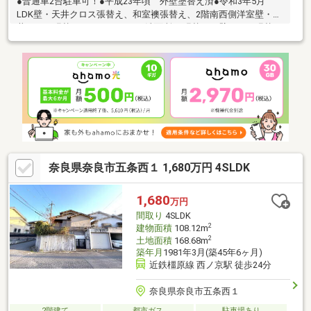
●普通車2台駐車可！●平成23年頃 外壁塗替え済●令和3年5月
LDK壁・天井クロス張替え、和室襖張替え、2階南西側洋室壁・天
井クロス張替え 洗面所CF張替え・壁クロス張替、
トイレ壁クロス張替え・便器入替●全居室6帖以上、各部屋に収納
がある使い勝手のいい間取りです●2階に大容量の納戸があり、荷
物が多くても安心です●南面のはきだし窓から光が入る、明るい
リビングです♪
奈良県奈良市五条西１ 1,680万円 4SLDK
1,680
万円
間取り
4SLDK
2
建物面積
108.12m
2
土地面積
168.68m
築年月
1981年3月(築45年6ヶ月)
近鉄橿原線 西ノ京駅 徒歩24分
奈良県奈良市五条西１
2階建て
都市ガス
駐車場あり