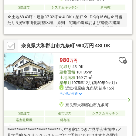
2階建て
システムキッチン
所有権
☆土地68.43坪・建物37.32坪☆4LDK＋納戸☆LDK約15.6帖☆日当
たり良好※市街化調整区域。原則、宅地の造成および建物の建築
はできません。ただし、都市計画法第３４条１４号提案基準９
「既存建築物の建替等」により建物の再建築は可能です。同一敷
地同一用途、２階建まで、建物延べ床面積は２８０㎡までとなり
奈良県大和郡山市九条町 980万円 4SLDK
ます。
980
万円
間取り
4SLDK
2
建物面積
101.85m
2
土地面積
169.71m
築年月
1975年12月(築50年9ヶ月)
近鉄橿原線 九条駅 徒歩16分
その他の交通
奈良県大和郡山市九条町
2階建て
都市ガス
システムキッチン
浴室乾燥機
所有権
*****************************＼空き家につきご見学会実施中♪／
見学予約をクリック♪♪スムーズにご予約いただけます九条駅徒歩