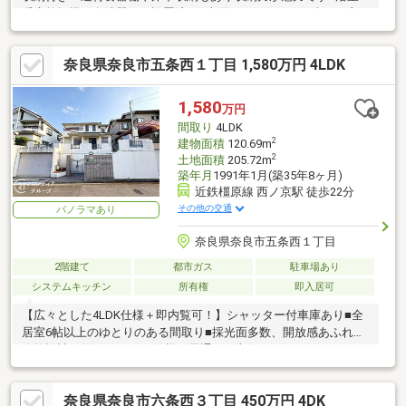
暖房乾燥機や食洗器など設置済み■南面バルコニーで日当たり良
好です
奈良県奈良市五条西１丁目 1,580万円 4LDK
1,580
万円
間取り
4LDK
2
建物面積
120.69m
2
土地面積
205.72m
築年月
1991年1月(築35年8ヶ月)
近鉄橿原線 西ノ京駅 徒歩22分
その他の交通
パノラマあり
奈良県奈良市五条西１丁目
2階建て
都市ガス
駐車場あり
システムキッチン
所有権
即入居可
【広々とした4LDK仕様＋即内覧可！】シャッター付車庫あり■全
居室6帖以上のゆとりのある間取り■採光面多数、開放感あふれる
吹抜設計■2面バルコニー仕様で風通しも良好です
奈良県奈良市六条西３丁目 450万円 4DK