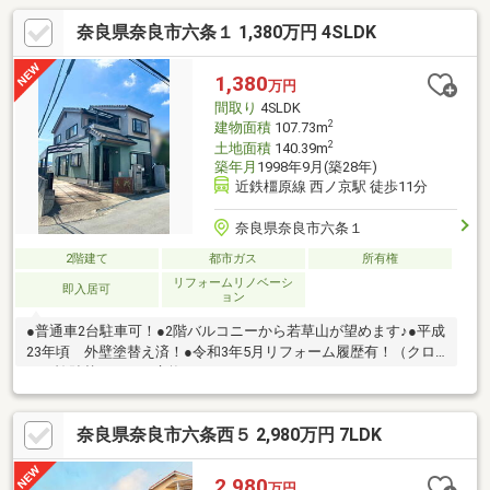
奈良県奈良市六条１ 1,380万円 4SLDK
1,380
万円
間取り
4SLDK
2
建物面積
107.73m
2
土地面積
140.39m
築年月
1998年9月(築28年)
近鉄橿原線 西ノ京駅 徒歩11分
奈良県奈良市六条１
2階建て
都市ガス
所有権
リフォームリノベーシ
即入居可
ョン
●普通車2台駐車可！●2階バルコニーから若草山が望めます♪●平成
23年頃 外壁塗替え済！●令和3年5月リフォーム履歴有！（クロ
ス・襖貼替、トイレ交換）！
奈良県奈良市六条西５ 2,980万円 7LDK
2,980
万円