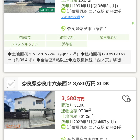
土地面積
205.72m
築年月
1991年1月(築35年8ヶ月)
近鉄橿原線 西ノ京駅 徒歩23分
その他の交通
奈良県奈良市五条西１
2階建て
都市ガス
駐車場あり
システムキッチン
所有権
◆土地面積205.72205.72㎡（約62.2 坪）◆建物面積120.69120.69
㎡（約36.4 坪）◆全居室6 帖以上◆近鉄橿原線「西ノ京」駅徒歩
約22分！！◆全居室6帖以上！全居室収納！※駐車台数は車種によ
ります。車庫証明の可能台数ではありません※車庫：約17.76㎡
奈良県奈良市六条西２ 3,680万円 3LDK
3,680
万円
間取り
3LDK
2
建物面積
97.3m
2
土地面積
201.3m
築年月
2022年2月(築4年7ヶ月)
近鉄橿原線 西ノ京駅 徒歩24分
奈良県奈良市六条西２