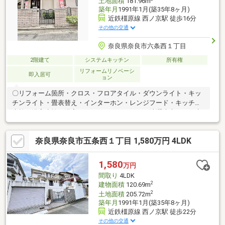
土地面積
181.96m
築年月
1991年1月(築35年8ヶ月)
近鉄橿原線 西ノ京駅 徒歩16分
その他の交通
奈良県奈良市六条西１丁目
2階建て
システムキッチン
所有権
リフォームリノベーシ
即入居可
ョン
〇リフォーム箇所・クロス・フロアタイル・ダウンライト・キッ
チンライト・畳表替え・インターホン・レンジフード・キッチン
水栓・浴室水栓・浴室シャワー・ガスコンロ・洗濯防水パン・水
栓給湯器等
奈良県奈良市五条西１丁目 1,580万円 4LDK
1,580
万円
間取り
4LDK
2
建物面積
120.69m
2
土地面積
205.72m
築年月
1991年1月(築35年8ヶ月)
近鉄橿原線 西ノ京駅 徒歩22分
その他の交通