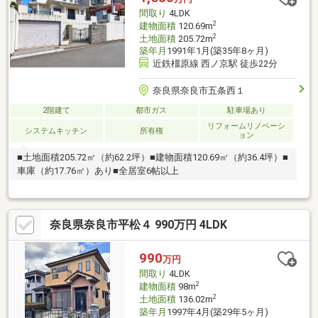
任の住宅ローンアドバイザーがお客様に合った最適な金融機関を
間取り
4LDK
ご紹介します！
2
建物面積
120.69m
2
土地面積
205.72m
築年月
1991年1月(築35年8ヶ月)
近鉄橿原線 西ノ京駅 徒歩22分
奈良県奈良市五条西１
2階建て
都市ガス
駐車場あり
リフォームリノベーシ
システムキッチン
所有権
ョン
■土地面積205.72㎡（約62.2坪）■建物面積120.69㎡（約36.4坪）■
車庫（約17.76㎡）あり■全居室6帖以上
奈良県奈良市平松４ 990万円 4LDK
990
万円
間取り
4LDK
2
建物面積
98m
2
土地面積
136.02m
築年月
1997年4月(築29年5ヶ月)