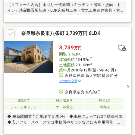
【リフォーム内容】水回り一式新調（キッチン・浴室・洗面・ト
イレ）洗濯機置場新設・LDK床断熱工事・電気工事造作家具・玄
関収納工事2階ベランダ防水工事・畳表替え庭木伐採・カーポート
撤去工事【周辺環境施設】・ならコープ コープ七条：徒歩約10
分・ココカラファイン 七条店：徒歩約10分・ファミリーマート 奈
奈良県奈良市八条町 3,739万円 6LDK
良六条西店：徒歩約13分・ローソン 奈良石木町店：徒歩約14分・
イオンタウン富雄南：徒歩約26分・京西中学校：徒歩約34分・六
条小学校：徒歩約24分・西ノ京みどりの園保育園：徒歩約16分・
3,739
万円
大和郡山九条郵便局：徒歩約10分ご覧いただきありがとうござい
間取り
6LDK
ます♪是非お気軽にお問い合わせください♪
2
建物面積
134.97m
2
土地面積
231.05m
築年月
2010年12月(築15年9ヶ月)
近鉄奈良線 新大宮駅 徒歩31分
その他の交通
奈良県奈良市八条町
2階建て
駐車場あり
駐車2台
システムキッチン
オール電化
所有権
◆JR新駅開業予定地まで徒歩9分 ◆車種によっては3台駐車可能
◆広いフリースペースでは事務所やサロンなどにも利用可能
◆24号線からのアクセスも良好で集客にも◎◆商業施設や飲食
店、買い物施設も充実