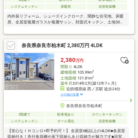
システムキッチン
床暖房
浴室乾燥機
内外装リフォーム、シューズインクローク、閑静な住宅地、床暖
房、全居室複層ガラスか複層サッシ、対面式キッチン、土地50坪
以上、内装リフォーム、システムキッチン、浴室乾燥機、前道６
ｍ以上、外装リフォーム、南庭、床下収納、浴室に窓、ＩＨクッ
キングヒーター、食器洗乾燥機
奈良県奈良市柏木町 2,380万円 4LDK
2,380
万円
間取り
4LDK
2
建物面積
105.99m
2
土地面積
131.81m
築年月
2014年2月(築12年7ヶ月)
近鉄橿原線 西ノ京駅 徒歩24分
その他の交通
奈良県奈良市柏木町
2階建て
駐車場あり
カウンターキッチン
システムキッチン
オール電化
浴室乾燥機
【安心なＩＨコンロ+即予約可！】 全居室6帖以上の4LDK■各居室
収納付き！造付食器棚や床下収納もあり収納力が魅力です■浴室