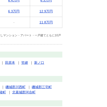
6.4万円
6.3万円
6.3万円
12.9万円
-
11.8万円
しマンション・アパート・一戸建てともに10戸
｜
田原本
｜
笠縫
｜
新ノ口
｜
磯城郡川西町
｜
磯城郡三宅町
陵町
｜
北葛城郡河合町