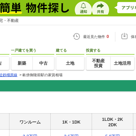
住宅・不動産
0
最近見た物件
保
一戸建てを買う
建てる
投資する
不動産
古
新築
中古
土地
土地活用
投資
近鉄橿原線
>
畝傍御陵前駅の家賃相場
1LDK・2K
ワンルーム
1K・1DK
2DK