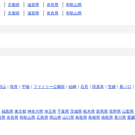
県
京都府
滋賀県
奈良県
和歌山県
県
京都府
滋賀県
奈良県
和歌山県
郡山
｜
筒井
｜
平端
｜
ファミリー公園前
｜
結崎
｜
石見
｜
田原本
｜
笠縫
｜
新ノ口
県
福島県
東京都
神奈川県
埼玉県
千葉県
茨城県
栃木県
群馬県
長野県
山梨県
賀県
奈良県
和歌山県
広島県
岡山県
山口県
鳥取県
島根県
徳島県
香川県
愛媛