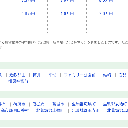
3.3万円
3.6万円
5.0万円
4.8万円
4.6万円
7.6万円
-
-
-
ている賃貸物件の平均賃料（管理費・駐車場代などを除く）を算出したものです。ただ
す。
条
｜
近鉄郡山
｜
筒井
｜
平端
｜
ファミリー公園前
｜
結崎
｜
石見
前
｜
橿原神宮前
井市
｜
御所市
｜
香芝市
｜
葛城市
｜
生駒郡斑鳩町
｜
生駒郡安堵町
｜
高市郡明日香村
｜
北葛城郡上牧町
｜
北葛城郡王寺町
｜
北葛城郡広