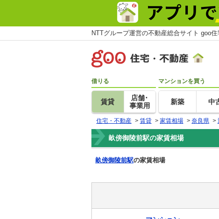
NTTグループ運営の不動産総合サイト goo
借りる
マンションを買う
店舗･
賃貸
新築
中
事業用
住宅・不動産
>
賃貸
>
家賃相場
>
奈良県
>
畝傍御陵前駅の家賃相場
畝傍御陵前駅
の家賃相場