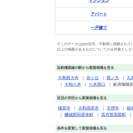
マンション
アパート
一戸建て
※このデータはgoo住宅・不動産に掲載され
以上の掲載があるものについてのみ対象としま
近鉄橿原線の駅から家賃相場を見る
大和西大寺
｜
尼ヶ辻
｜
西ノ京
｜
九
｜
大和八木
｜
八木西口
｜
畝傍御陵
近辺の市区から家賃相場を見る
橿原市
｜
大和高田市
｜
天理市
｜
桜
｜
磯城郡田原本町
｜
高市郡高取町
条件を変更して家賃相場を見る