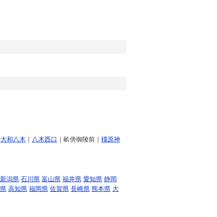
｜
大和八木
｜
八木西口
｜畝傍御陵前｜
橿原神
新潟県
石川県
富山県
福井県
愛知県
静岡
県
高知県
福岡県
佐賀県
長崎県
熊本県
大