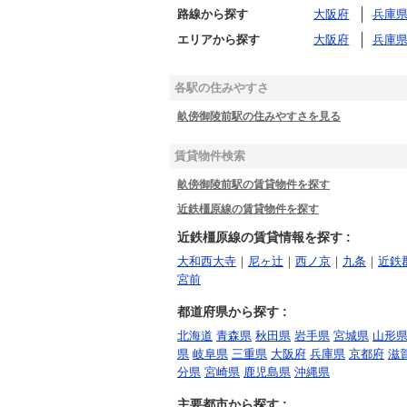
路線から探す
大阪府
兵庫
エリアから探す
大阪府
兵庫
各駅の住みやすさ
畝傍御陵前駅の住みやすさを見る
賃貸物件検索
畝傍御陵前駅の賃貸物件を探す
近鉄橿原線の賃貸物件を探す
近鉄橿原線の賃貸情報を探す :
大和西大寺
｜
尼ヶ辻
｜
西ノ京
｜
九条
｜
近鉄
宮前
都道府県から探す :
北海道
青森県
秋田県
岩手県
宮城県
山形
県
岐阜県
三重県
大阪府
兵庫県
京都府
滋
分県
宮崎県
鹿児島県
沖縄県
主要都市から探す :