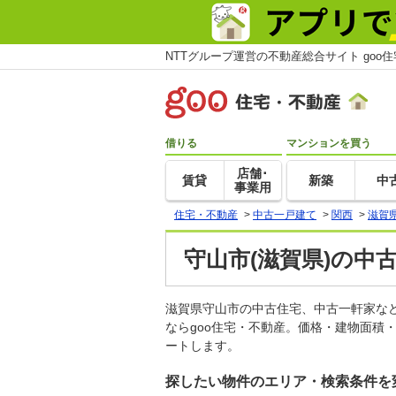
NTTグループ運営の不動産総合サイト goo
借りる
マンションを買う
店舗･
賃貸
新築
中
事業用
住宅・不動産
>
中古一戸建て
>
関西
>
滋賀
守山市(滋賀県)の中
滋賀県守山市の中古住宅、中古一軒家な
ならgoo住宅・不動産。価格・建物面積
ートします。
探したい物件のエリア・検索条件を