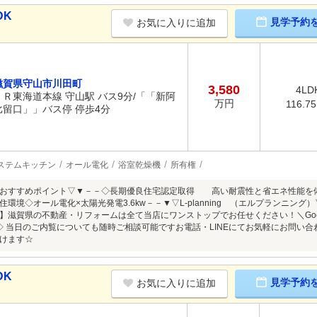
DK
見学予約
お気に入りに追加
滋賀県守山市川田町
3,580
4LD
ＪＲ東海道本線 守山駅 バス9分/「「新阿
万円
116.7
比留口」」バス停 停歩4分
ステムキッチン
オール電化
浴室乾燥機
所有権
のおすすめポイント▽▼－－◇長期優良住宅認定取得 高い耐震性と省エネ性能を
住環境◇オール電化×太陽光発電3.6kw－－▼▽L-planning （エルプランニ
】滋賀県の不動産・リフォームは全て当店にワンストップでお任せください！＼Googl
◇ 当日のご内覧についても随時ご相談可能ですお電話・LINEにてお気軽にお問い合
けます☆
DK
見学予約
お気に入りに追加