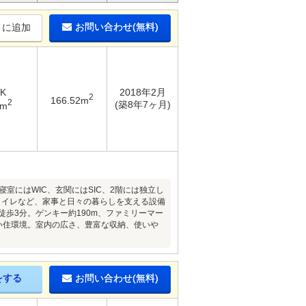
お問い合わせ(無料)
りに追加
DK
2018年2月
2
166.52m
2
(築8年7ヶ月)
1m
主寝室にはWIC、玄関にはSIC、2階には独立し
トイレなど、家事と日々の暮らしを支える設備
歩3分。ゲンキー約190m、ファミリーマー
すい住環境。室内の広さ、豊富な収納、使いや
をする
お問い合わせ(無料)