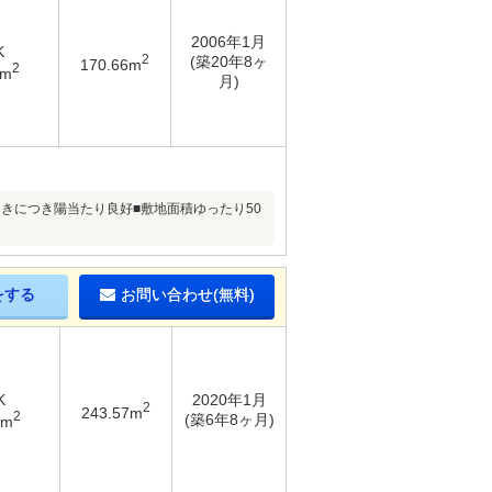
2006年1月
K
2
(築20年8ヶ
170.66m
2
4m
月)
向きにつき陽当たり良好■敷地面積ゆったり50
をする
お問い合わせ(無料)
K
2020年1月
2
243.57m
2
(築6年8ヶ月)
7m