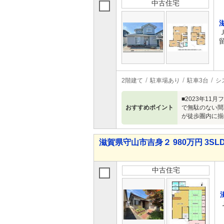
中古住宅
2階建て
駐車場あり
駐車3台
シ
■2023年1
おすすめポイント
で無駄のない間
が徒歩圏内に揃
滋賀県守山市吉身２ 980万円 3SL
中古住宅