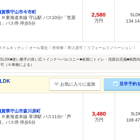
滋賀県守山市今市町
2,580
5LD
ＪＲ東海道本線 守山駅 バス10分/「笠原
万円
134.1
口」バス停 停歩5分
ステムキッチン
オール電化
所有権
即入居可
リフォームリノベーション
の5LDK■使い勝手の良い広々インナーバルコニー■各階にトイレ・洗面台完備■南西
台可（※車種による）
LDK
見学予約
お気に入りに追加
滋賀県守山市森川原町
3,480
3LD
ＪＲ東海道本線 草津駅 バス11分/「芦
万円
108.4
浦」バス停 停歩5分