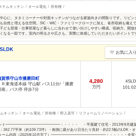
ステムキッチン
オール電化
所有権
DKを中心に、タタミコーナーや対面キッチンがつながる家族向きの間取りです。リビ
も自然と増える住空間。SIC・WIC・ファミリークロークに加え、各所収納も備え
子ども部屋・仕事部屋など暮らしに合わせて使い分けしやすい構成。収納力、開放
くなる一邸です。室内の明るさや広さも、実際に体感していただきたいポイントで
SLDK
お気に入
滋賀県守山市播磨田町
4,280
4SL
ＪＲ東海道本線 守山駅 バス11分/「播磨
万円
101.0
田南」バス停 停歩7分
ムキッチン
オール電化
所有権
即入居可
リフォームリノベーション
ント━━━━━━━━━━━━━━━・・・・・ ・平屋建て住宅・2013年9月建
362.77平米（約109.73坪）・南側に庭があり日当たり良好・約22.5帖のLDK
ォーム内容（2025年10月完了）━━━━━━━━━━━━━━━・・・・・・全