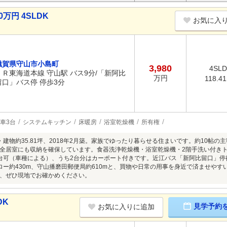
万円 4SLDK
お気に入
滋賀県守山市小島町
3,980
4SL
ＪＲ東海道本線 守山駅 バス9分/「新阿比
万円
118.4
留口」バス停 停歩3分
車3台
システムキッチン
床暖房
浴室乾燥機
所有権
坪・建物約35.81坪、2018年2月築。家族でゆったり暮らせる住まいです。約10帖の
全居室にも収納を確保しています。食器洗浄乾燥機・浴室乾燥機・2階手洗い付き
台可（車種による）、うち2台分はカーポート付きです。近江バス「新阿比留口」停徒
バロー約430m、守山播磨田郵便局約610mと、買物や日常の用事を身近で済ませや
、ぜひ現地でお確かめください。
DK
見学予約
お気に入りに追加