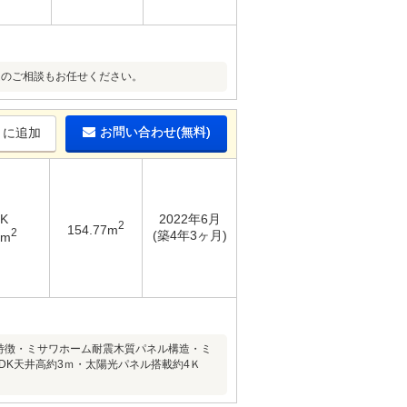
ームのご相談もお任せください。
お問い合わせ(無料)
りに追加
DK
2022年6月
2
154.77m
2
(築4年3ヶ月)
8m
▼特徴・ミサワホーム耐震木質パネル構造・ミ
DK天井高約3ｍ・太陽光パネル搭載約4Ｋ