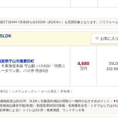
身2丁目444-7共有持ち分23/100（約16.9㎡）も売買対象となります。◇リフォ
SLDK
お気に入
滋賀県守山市播磨田町
4,680
3SL
ＪＲ東海道本線 守山駅 バス6分/「河西ニ
万円
102.6
ュータウン前」バス停 停歩5分
車2台
システムキッチン
オール電化
所有権
、建物延床は約31坪、3LDK＋S(書斎約3帖)の間取りー物件のおすすめポイント－
長期保証継承可能(有償)・制震装置MGEO搭載・長期優良住宅・ミサワならではのL
能(車種による)・トイレは2か所・南東側庭、ウッドデッキ有