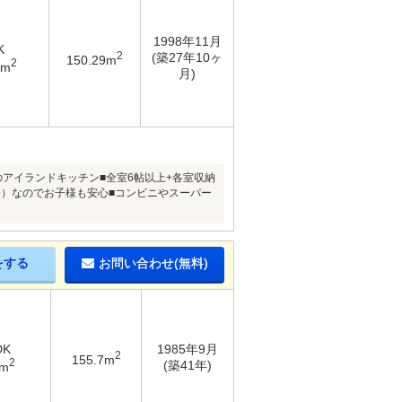
1998年11月
K
2
(築27年10ヶ
150.29m
2
1m
月)
のアイランドキッチン■全室6帖以上+各室収納
分）なのでお子様も安心■コンビニやスーパー
をする
お問い合わせ(無料)
DK
1985年9月
2
155.7m
2
(築41年)
9m