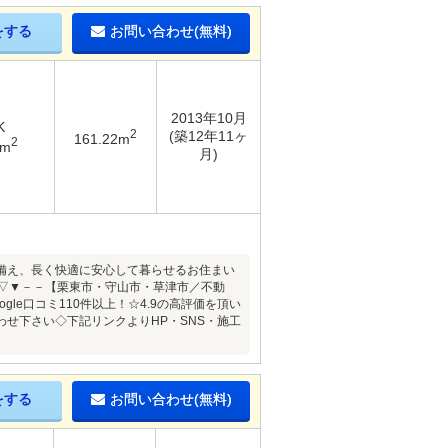
をする
お問い合わせ(無料)
2013年10月
K
2
(築12年11ヶ
161.22m
2
5m
月)
備え、長く快適に安心して暮らせるお住まい
ング）▽▼－－【栗東市・守山市・草津市／不動
e口コミ110件以上！☆4.9の高評価を頂い
わせ下さい◇下記リンクよりHP・SNS・施工
をする
お問い合わせ(無料)