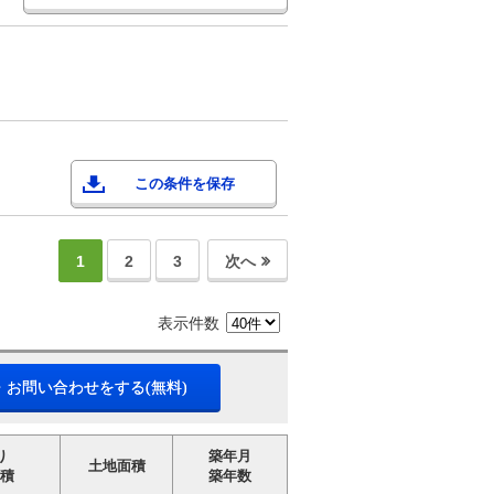
この条件を保存
1
2
3
次へ
表示件数
・お問い合わせをする(無料)
り
築年月
土地面積
積
築年数