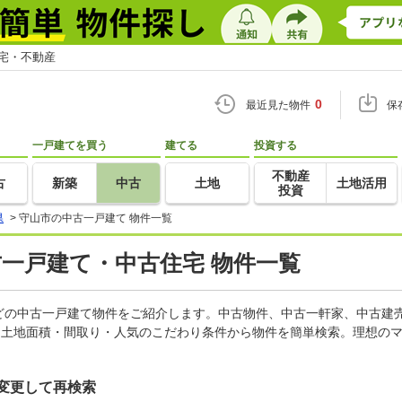
住宅・不動産
0
最近見た物件
保
一戸建てを買う
建てる
投資する
不動産
古
新築
中古
土地
土地活用
投資
県
>
守山市の中古一戸建て 物件一覧
古一戸建て・中古住宅 物件一覧
どの中古一戸建て物件をご紹介します。中古物件、中古一軒家、中古建
・土地面積・間取り・人気のこだわり条件から物件を簡単検索。理想のマ
変更して再検索