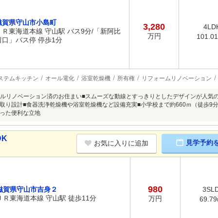
滋賀県守山市小島町
3,280
4LD
ＪＲ東海道本線 守山駅 バス9分/「新阿比
万円
101.0
留口」バス停 停歩1分
ステムキッチン
オール電化
浴室乾燥機
所有権
リフォームリノベーション
1月フルリノベーション済のお住まい■スムーズな動線とすっきりとしたデザインが人気
取り設計■食器洗浄乾燥機や浴室乾燥機など設備充実■小学校まで約660ｍ（徒歩9
った便利な立地
DK
見学予約
お気に入りに追加
980
滋賀県守山市吉身２
3SL
ＪＲ東海道本線 守山駅 徒歩11分
万円
69.7