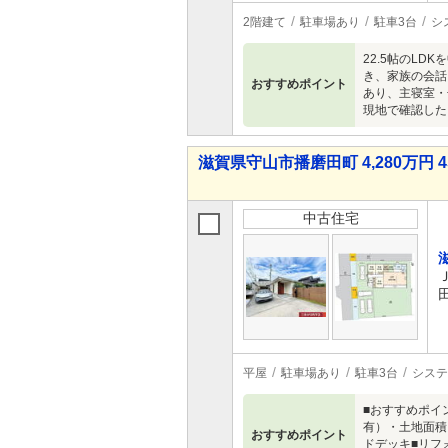
2階建て
駐車場あり
駐車3台
シ
22.5帖のL
き、家族の会話
おすすめポイント
あり、主寝室・
現地で確認した
滋賀県守山市播磨田町 4,280万円 4
中古住宅
平屋
駐車場あり
駐車3台
システ
■おすすめポイ
有）・土地面積：
おすすめポイント
ドデッキ■リフ