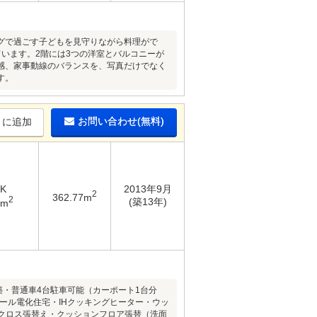
ングで過ごす子どもを見守りながら料理がで
ています。2階には3つの洋室とバルコニーが
感、家事動線のバランスを、写真だけでなく
す。
お問い合わせ(無料)
りに追加
DK
2013年9月
2
362.77m
2
(築13年)
2m
築・普通車4台駐車可能（カーポート1台分
・オール電化住宅・IHクッキングヒーター・ウッ
室クロス張替え・クッションフロア張替（洗面