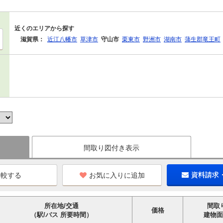
近くのエリアから探す
滋賀県：
近江八幡市
草津市
守山市
栗東市
野洲市
湖南市
蒲生郡竜王町
間取り図付き表示
お気に入りに追加
資料請求
所在地/交通
間取
価格
（駅/バス 所要時間）
建物面