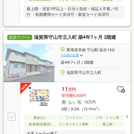
最上階・浴室1坪以上・日当り良好・保証人不要／代
行 ・初期費用カード決済可・家賃カード決済可
滋賀県守山市立入町 築4年7ヶ月 2階建
賃貸アパート
東海道本線 守山駅 徒歩14分
その他の交通
築4年7ヶ月 / 2階建
滋賀県守山市立入町
11
万円
管理費6,000円
なし
15万円
2
2階 / 3LDK（72.91m
）
敷金なし
ファミリー
バス・トイレ別
駐車場(近隣含)
インターネット無料
最上階
大手メーカー施工