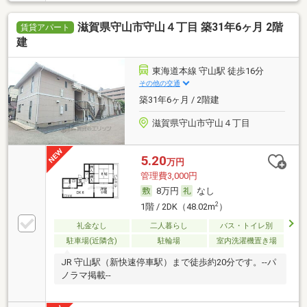
滋賀県守山市守山４丁目 築31年6ヶ月 2階
賃貸アパート
建
東海道本線 守山駅 徒歩16分
その他の交通
築31年6ヶ月 / 2階建
滋賀県守山市守山４丁目
5.20
万円
管理費3,000円
8万円
なし
2
1階 / 2DK（48.02m
）
礼金なし
二人暮らし
バス・トイレ別
駐車場(近隣含)
駐輪場
室内洗濯機置き場
JR 守山駅（新快速停車駅）まで徒歩約20分です。--パ
ノラマ掲載--