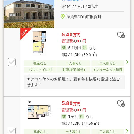
築16年11ヶ月 / 2階建
滋賀県守山市欲賀町
5.40
万円
管理費4,000円
5.4万円
なし
2
1階 / 1LDK（39.6m
）
礼金なし
一人暮らし
二人暮らし
バス・トイレ別
駐車場(近隣含)
インターネット無料
エアコン付きのお部屋で、夏も冬も快適な室温で過ご
せます！
5.80
万円
管理費3,000円
1ヶ月
なし
2
1階 / 1LDK（44.55m
）
礼金なし
一人暮らし
二人暮らし