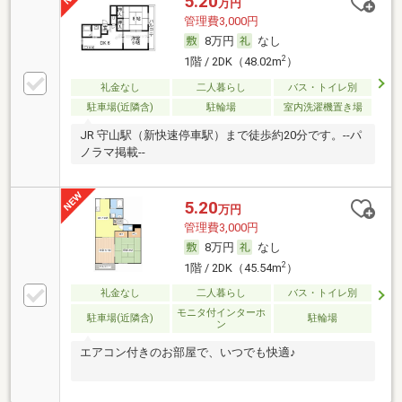
5.20
万円
管理費3,000円
8万円
なし
2
1階 / 2DK（48.02m
）
礼金なし
二人暮らし
バス・トイレ別
駐車場(近隣含)
駐輪場
室内洗濯機置き場
JR 守山駅（新快速停車駅）まで徒歩約20分です。--パ
ノラマ掲載--
5.20
万円
管理費3,000円
8万円
なし
2
1階 / 2DK（45.54m
）
礼金なし
二人暮らし
バス・トイレ別
モニタ付インターホ
駐車場(近隣含)
駐輪場
ン
エアコン付きのお部屋で、いつでも快適♪