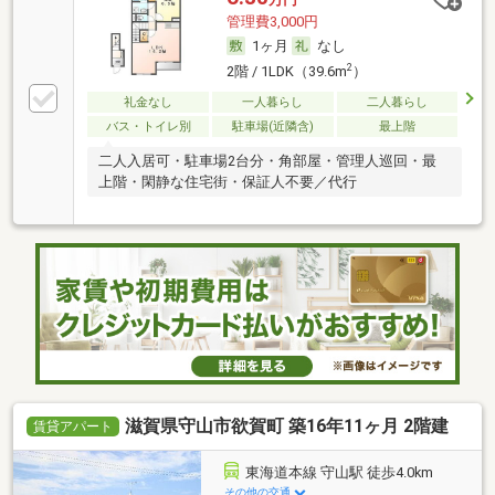
管理費3,000円
1ヶ月
なし
2
2階 / 1LDK（39.6m
）
礼金なし
一人暮らし
二人暮らし
バス・トイレ別
駐車場(近隣含)
最上階
二人入居可・駐車場2台分・角部屋・管理人巡回・最
上階・閑静な住宅街・保証人不要／代行
滋賀県守山市欲賀町 築16年11ヶ月 2階建
賃貸アパート
東海道本線 守山駅 徒歩4.0km
その他の交通