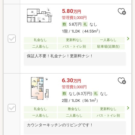
5.80
万円
管理費3,000円
5.8万円
なし
2
1階 / 1LDK（44.55m
）
礼金なし
更新料なし
一人暮らし
二人暮らし
バス・トイレ別
駐車場(近隣含)
保証人不要！礼金ナシ！更新料ナシ！
6.30
万円
管理費3,000円
なし(6.3万円)
なし
2
2階 / 1LDK（56.1m
）
礼金なし
敷金なし
更新料なし
一人暮らし
二人暮らし
バス・トイレ別
カウンターキッチンのリビングです！