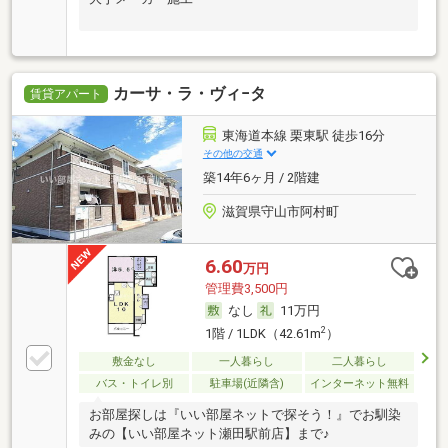
カーサ・ラ・ヴィ−タ
賃貸アパート
東海道本線 栗東駅 徒歩16分
その他の交通
築14年6ヶ月 / 2階建
滋賀県守山市阿村町
6.60
万円
管理費3,500円
なし
11万円
2
1階 / 1LDK（42.61m
）
敷金なし
一人暮らし
二人暮らし
バス・トイレ別
駐車場(近隣含)
インターネット無料
お部屋探しは『いい部屋ネットで探そう！』でお馴染
みの【いい部屋ネット瀬田駅前店】まで♪