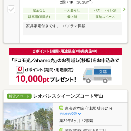
2
2階 / 1K（20.28m
）
敷金なし
一人暮らし
バス・トイレ別
駐車場(近隣含)
最上階
収納スペース
家具家電付きです。--パノラマ掲載--
レオパレスクイーンズコート守山
賃貸アパート
東海道本線 守山駅 徒歩21分
その他の交通
築24年5ヶ月 / 2階建
滋賀県守山市守山５丁目