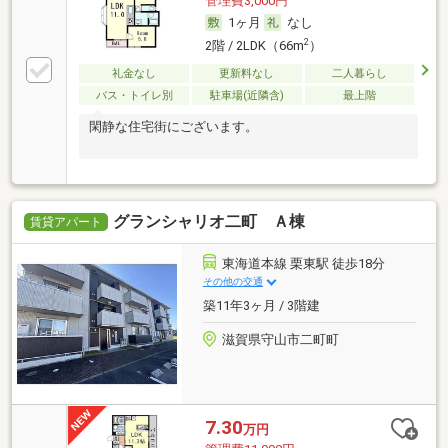
管理費3,000円
1ヶ月
なし
2
2階 / 2LDK（66m
）
礼金なし
更新料なし
二人暮らし
バス・トイレ別
駐車場(近隣含)
最上階
閑静な住宅街にございます。
グランシャリオ二町 Ａ棟
賃貸アパート
東海道本線 栗東駅 徒歩18分
その他の交通
築11年3ヶ月 / 3階建
滋賀県守山市二町町
7.30
万円