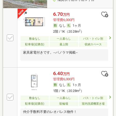
6.70
万円
管理費6,000円
なし
1ヶ月
2
2階 / 1K（20.28m
）
敷金なし
一人暮らし
バス・トイレ別
駐車場(近隣含)
最上階
収納スペース
家具家電付きです。--パノラマ掲載--
6.40
万円
管理費6,000円
なし
1ヶ月
2
1階 / 1K（20.28m
）
敷金なし
一人暮らし
バス・トイレ別
駐車場(近隣含)
駐輪場
室内洗濯機置き場
仲介手数料不要のレオパレス物件！