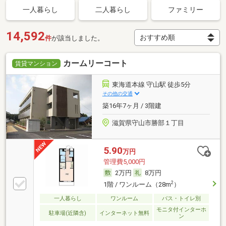
一人暮らし
二人暮らし
ファミリー
14,592
件
が該当しました。
カームリーコート
賃貸マンション
東海道本線 守山駅 徒歩5分
その他の交通
築16年7ヶ月 / 3階建
滋賀県守山市勝部１丁目
5.90
万円
管理費5,000円
2万円
8万円
2
1階 / ワンルーム（28m
）
一人暮らし
ワンルーム
バス・トイレ別
モニタ付インターホ
駐車場(近隣含)
インターネット無料
ン