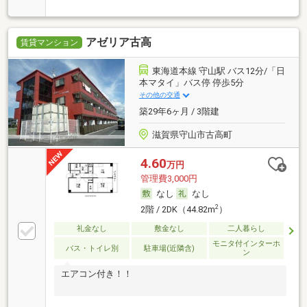
アゼリア古高
賃貸マンション
東海道本線 守山駅 バス12分/「日
本マタイ」バス停 停歩5分
その他の交通
築29年6ヶ月 / 3階建
滋賀県守山市古高町
4.60
万円
管理費3,000円
なし
なし
2
2階 / 2DK（44.82m
）
礼金なし
敷金なし
二人暮らし
モニタ付インターホ
バス・トイレ別
駐車場(近隣含)
ン
エアコン付き！！