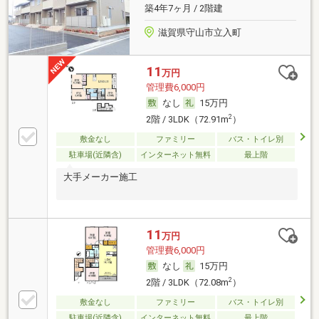
築4年7ヶ月 / 2階建
滋賀県守山市立入町
11
万円
管理費6,000円
なし
15万円
2
2階 / 3LDK（72.91m
）
敷金なし
ファミリー
バス・トイレ別
駐車場(近隣含)
インターネット無料
最上階
大手メーカー施工
11
万円
管理費6,000円
なし
15万円
2
2階 / 3LDK（72.08m
）
敷金なし
ファミリー
バス・トイレ別
駐車場(近隣含)
インターネット無料
最上階