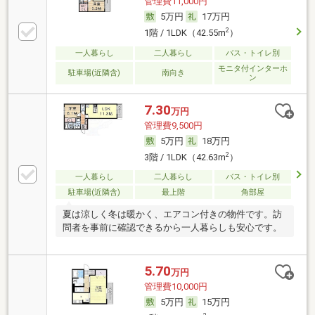
管理費11,000円
5万円
17万円
2
1階 / 1LDK（42.55m
）
一人暮らし
二人暮らし
バス・トイレ別
モニタ付インターホ
駐車場(近隣含)
南向き
ン
7.30
万円
管理費9,500円
5万円
18万円
2
3階 / 1LDK（42.63m
）
一人暮らし
二人暮らし
バス・トイレ別
駐車場(近隣含)
最上階
角部屋
夏は涼しく冬は暖かく、エアコン付きの物件です。訪
問者を事前に確認できるから一人暮らしも安心です。
5.70
万円
管理費10,000円
5万円
15万円