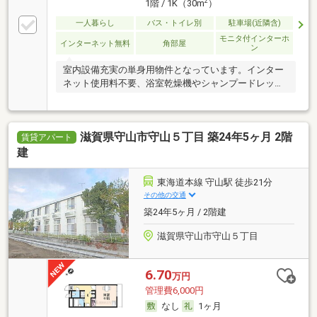
2
1階 / 1K（30m
）
一人暮らし
バス・トイレ別
駐車場(近隣含)
モニタ付インターホ
インターネット無料
角部屋
ン
室内設備充実の単身用物件となっています。インター
ネット使用料不要、浴室乾燥機やシャンプードレッサ
ー。
滋賀県守山市守山５丁目 築24年5ヶ月 2階
賃貸アパート
建
東海道本線 守山駅 徒歩21分
その他の交通
築24年5ヶ月 / 2階建
滋賀県守山市守山５丁目
6.70
万円
管理費6,000円
なし
1ヶ月