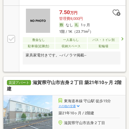
7.50
万円
管理費8,000円
なし
1ヶ月
2
1階 / 1K（23.71m
）
敷金なし
一人暮らし
バス・トイレ別
駐車場(近隣含)
収納スペース
駐輪場
家具家電付きです。--パノラマ掲載--
滋賀県守山市吉身２丁目 築21年10ヶ月 2階
賃貸アパート
建
東海道本線 守山駅 徒歩15分
その他の交通
築21年10ヶ月 / 2階建
滋賀県守山市吉身２丁目