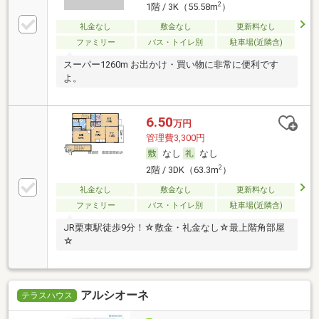
2
1階 / 3K（55.58m
）
礼金なし
敷金なし
更新料なし
ファミリー
バス・トイレ別
駐車場(近隣含)
スーパー1260m お出かけ・買い物に非常に便利です
よ。
6.50
万円
管理費3,300円
なし
なし
2
2階 / 3DK（63.3m
）
礼金なし
敷金なし
更新料なし
ファミリー
バス・トイレ別
駐車場(近隣含)
JR栗東駅徒歩9分！☆敷金・礼金なし☆最上階角部屋
☆
アルシオーネ
テラスハウス