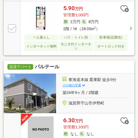
5.90
万円
管理費5,000円
2万円
8万円
2
2階 / 1K（28.05m
）
一人暮らし
バス・トイレ別
駐車場(近隣含)
モニタ付インターホ
インターネット無料
オートロック付き
ン
パルテール
賃貸アパート
東海道本線 栗東駅 徒歩9分
その他の交通
築26年9ヶ月 / 2階建
滋賀県守山市伊勢町
6.30
万円
管理費3,300円
なし
なし