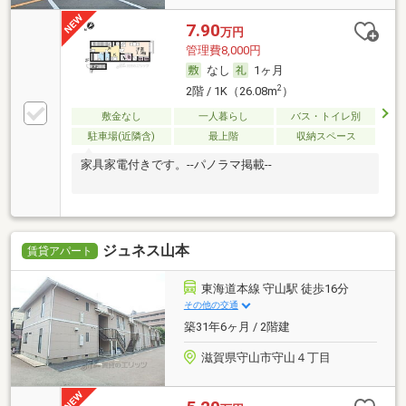
7.90
万円
管理費8,000円
なし
1ヶ月
2
2階 / 1K（26.08m
）
敷金なし
一人暮らし
バス・トイレ別
駐車場(近隣含)
最上階
収納スペース
家具家電付きです。--パノラマ掲載--
ジュネス山本
賃貸アパート
東海道本線 守山駅 徒歩16分
その他の交通
築31年6ヶ月 / 2階建
滋賀県守山市守山４丁目