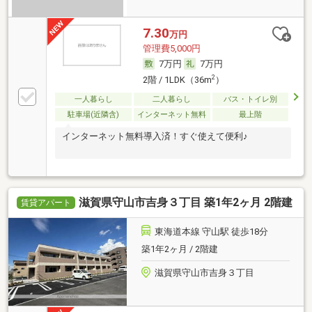
7.30
万円
管理費5,000円
7万円
7万円
2
2階 / 1LDK（36m
）
一人暮らし
二人暮らし
バス・トイレ別
駐車場(近隣含)
インターネット無料
最上階
インターネット無料導入済！すぐ使えて便利♪
滋賀県守山市吉身３丁目 築1年2ヶ月 2階建
賃貸アパート
東海道本線 守山駅 徒歩18分
築1年2ヶ月 / 2階建
滋賀県守山市吉身３丁目