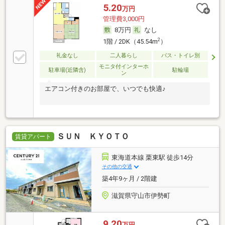
5.20
万円
管理費3,000円
8万円
なし
2
1階 / 2DK（45.54m
）
礼金なし
二人暮らし
バス・トイレ別
モニタ付インターホ
駐車場(近隣含)
駐輪場
ン
エアコン付きのお部屋で、いつでも快適♪
ＳＵＮ ＫＹＯＴＯ
賃貸アパート
東海道本線 栗東駅 徒歩14分
その他の交通
築4年9ヶ月 / 2階建
滋賀県守山市伊勢町
9.20
万円