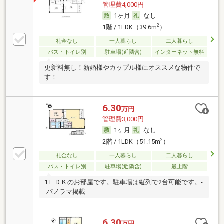
管理費4,000円
1ヶ月
なし
2
1階 / 1LDK（39.6m
）
礼金なし
一人暮らし
二人暮らし
バス・トイレ別
駐車場(近隣含)
インターネット無料
更新料無し！新婚様やカップル様にオススメな物件で
す！
6.30
万円
管理費3,000円
1ヶ月
なし
2
2階 / 1LDK（51.15m
）
礼金なし
一人暮らし
二人暮らし
バス・トイレ別
駐車場(近隣含)
最上階
1ＬＤＫのお部屋です。駐車場は縦列で2台可能です。-
-パノラマ掲載--
6.30
万円