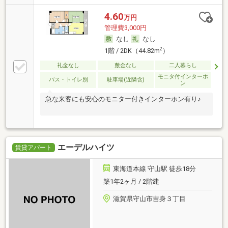
4.60
万円
管理費3,000円
なし
なし
2
1階 / 2DK（44.82m
）
礼金なし
敷金なし
二人暮らし
モニタ付インターホ
バス・トイレ別
駐車場(近隣含)
ン
急な来客にも安心のモニター付きインターホン有り♪
エーデルハイツ
賃貸アパート
東海道本線 守山駅 徒歩18分
築1年2ヶ月 / 2階建
滋賀県守山市吉身３丁目