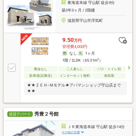
東海道本線 守山駅 徒歩9分
築3年3ヶ月 / 2階建
滋賀県守山市浮気町
9.50
万円
管理費4,000円
なし
1ヶ月
2
1階 / 2LDK（65.31m
）
敷金なし
二人暮らし
バス・トイレ別
駐車場(近隣含)
インターネット無料
角部屋
★★ＺＥＨ−Ｍモデル★アパマンショップ守山店まで
★★
秀豊２号館
賃貸アパート
ＪＲ東海道本線 守山駅 徒歩14分
その他の交通