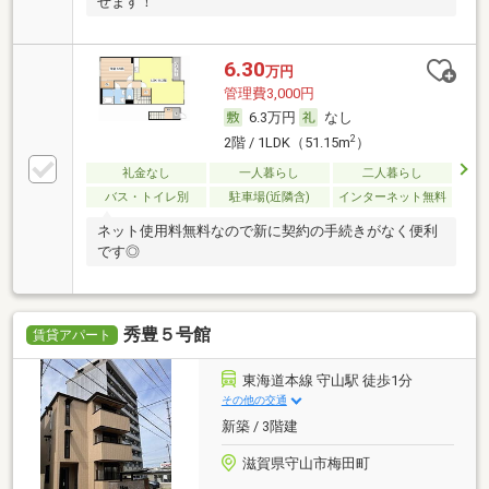
せます！
6.30
万円
管理費3,000円
6.3万円
なし
2
2階 / 1LDK（51.15m
）
礼金なし
一人暮らし
二人暮らし
バス・トイレ別
駐車場(近隣含)
インターネット無料
ネット使用料無料なので新に契約の手続きがなく便利
です◎
秀豊５号館
賃貸アパート
東海道本線 守山駅 徒歩1分
その他の交通
新築 / 3階建
滋賀県守山市梅田町