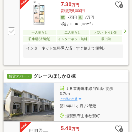
7.30
万円
管理費5,000円
7万円
7万円
2
2階 / 1LDK（36m
）
一人暮らし
二人暮らし
バス・トイレ別
駐車場(近隣含)
インターネット無料
最上階
インターネット無料導入済！すぐ使えて便利♪
グレースほしかＢ棟
賃貸アパート
ＪＲ東海道本線 守山駅 徒歩
3.7km
その他の交通
築16年11ヶ月 / 2階建
滋賀県守山市欲賀町
5.40
万円