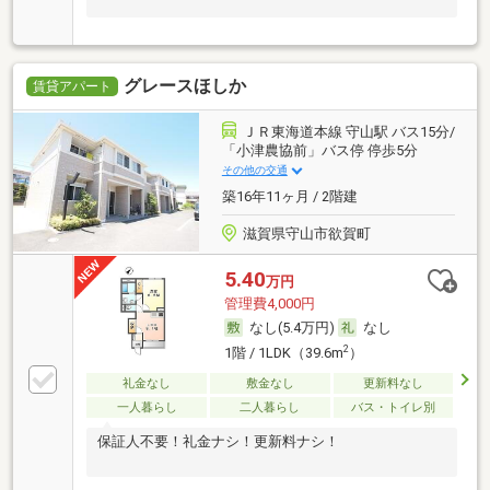
グレースほしか
賃貸アパート
ＪＲ東海道本線 守山駅 バス15分/
「小津農協前」バス停 停歩5分
その他の交通
築16年11ヶ月 / 2階建
滋賀県守山市欲賀町
5.40
万円
管理費4,000円
なし(5.4万円)
なし
2
1階 / 1LDK（39.6m
）
礼金なし
敷金なし
更新料なし
一人暮らし
二人暮らし
バス・トイレ別
保証人不要！礼金ナシ！更新料ナシ！