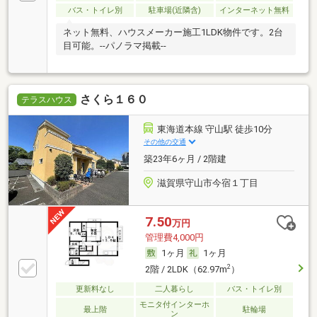
バス・トイレ別
駐車場(近隣含)
インターネット無料
ネット無料、ハウスメーカー施工1LDK物件です。2台
目可能。--パノラマ掲載--
さくら１６０
テラスハウス
東海道本線 守山駅 徒歩10分
その他の交通
築23年6ヶ月 / 2階建
滋賀県守山市今宿１丁目
7.50
万円
管理費4,000円
1ヶ月
1ヶ月
2
2階 / 2LDK（62.97m
）
更新料なし
二人暮らし
バス・トイレ別
モニタ付インターホ
最上階
駐輪場
ン