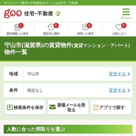
NTTグループ運営の不動産総合サイト goo住宅・不動産
1
0
0
0
最近検索した条件
最近見た物件
保存した条件
お気に入り
守山市(滋賀県)の賃貸物件
(賃貸マンション・アパート)
物件一覧
地域
変更する
守山市
条件
変更する
指定なし
新着メールを受
検索条件を保存
アプリで探す
取る
人数に合った間取りを選ぶ