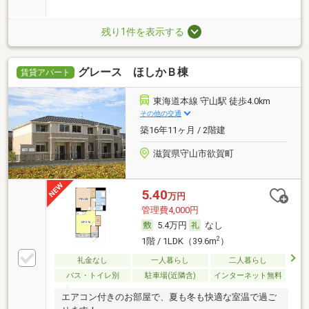
残り1件を表示する
グレース ほしかＢ棟
賃貸アパート
東海道本線 守山駅 徒歩4.0km
その他の交通
築16年11ヶ月 / 2階建
滋賀県守山市欲賀町
5.40
万円
管理費4,000円
5.4万円
なし
2
1階 / 1LDK（39.6m
）
礼金なし
一人暮らし
二人暮らし
バス・トイレ別
駐車場(近隣含)
インターネット無料
エアコン付きのお部屋で、夏も冬も快適な室温で過ご