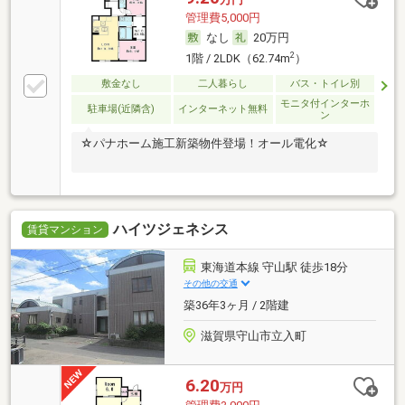
管理費5,000円
なし
20万円
2
1階 / 2LDK（62.74m
）
敷金なし
二人暮らし
バス・トイレ別
モニタ付インターホ
駐車場(近隣含)
インターネット無料
ン
☆パナホーム施工新築物件登場！オール電化☆
ハイツジェネシス
賃貸マンション
東海道本線 守山駅 徒歩18分
その他の交通
築36年3ヶ月 / 2階建
滋賀県守山市立入町
6.20
万円