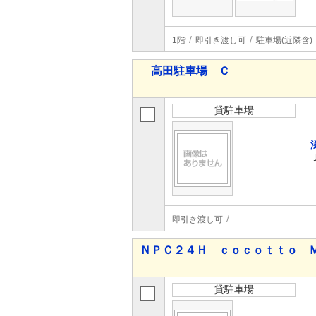
1階
即引き渡し可
駐車場(近隣含)
高田駐車場 Ｃ
貸駐車場
即引き渡し可
ＮＰＣ２４Ｈ ｃｏｃｏｔｔｏ 
貸駐車場