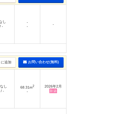
 なし
-
-
 -
-
お問い合わせ(無料)
りに追加
 なし
2
2026年2月
68.31m
/ -
新築
-