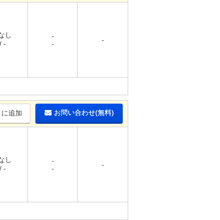
 なし
-
-
 -
-
お問い合わせ(無料)
りに追加
 なし
-
-
 -
-