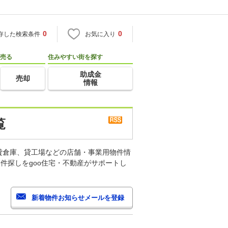
0
0
存した検索条件
お気に入り
売る
住みやすい街を探す
助成金
売却
情報
覧
貸倉庫、貸工場などの店舗・事業用物件情
件探しをgoo住宅・不動産がサポートし