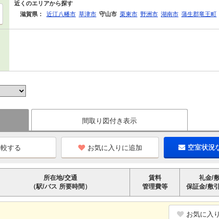
近くのエリアから探す
滋賀県：
近江八幡市
草津市
守山市
栗東市
野洲市
湖南市
蒲生郡竜王町
間取り図付き表示
お気に入りに追加
空室状況
所在地/交通
賃料
礼金/
（駅/バス 所要時間）
管理費等
保証金/敷
お気に入