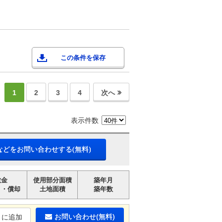
この条件を保存
1
2
3
4
次へ
表示件数
などをお問い合わせする(無料)
敷金
使用部分面積
築年月
引・償却
土地面積
築年数
お問い合わせ(無料)
りに追加