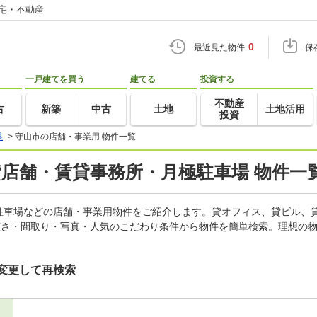
住宅・不動産
0
最近見た物件
保
一戸建てを買う
建てる
投資する
不動産
古
新築
中古
土地
土地活用
投資
県
>
守山市の店舗・事業用 物件一覧
貸店舗・賃貸事務所・月極駐車場 物件一
駐車場などの店舗・事業用物件をご紹介します。貸オフィス、貸ビル、
広さ・間取り・写真・人気のこだわり条件から物件を簡単検索。理想の物
変更して再検索