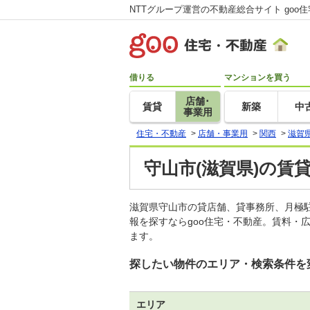
NTTグループ運営の不動産総合サイト goo
借りる
マンションを買う
店舗･
賃貸
新築
中
事業用
住宅・不動産
>
店舗・事業用
>
関西
>
滋賀
守山市(滋賀県)の賃
滋賀県守山市の貸店舗、貸事務所、月極
報を探すならgoo住宅・不動産。賃料・
ます。
探したい物件のエリア・検索条件を
エリア