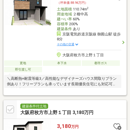
（坪単価:88.96万円）
2
土地面積
110.74m
用途地域
２種中高
建ぺい率
60%
容積率
200%
建築条件
あり
京阪電気鉄道京阪線 御殿山駅 徒歩
8分
その他の交通
大阪府枚方市上野１丁目
更地
本下水
都市ガス
即引渡し可
＼高断熱×耐震等級3／高性能なデザイナーズハウス間取りプラン
例あり！フリープランも承っています長期優良住宅にも対応可能
（別途費用）
建築条件付土地
大阪府枚方市上野１丁目 3,180万円
3,180
万円