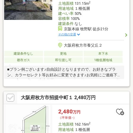
2
土地面積
131.15m
用途地域
１種低層
建ぺい率
50%
容積率
100%
建築条件
なし
京阪本線 牧野駅 徒歩21分
その他の交通
大阪府枚方市養父丘２
建築条件なし
更地
本下水
都市ガス
即引渡し可
1種低層地域
■プラン例ございます♪自由設計となりますので、お好きなプラ
ン、カラーセレクト等お好みに変更できます♪お気軽にご連絡下さ
い♪■広いお庭では家庭菜園やBBQなど多目的スペースとしてご利
用頂けます♪♪■陽当り、通風良好♪南側が空地の為、心地良い風と
光が舞い込む住まいで太陽の恵みを感じる温かな空間■駅までの
大阪府枚方市招提中町１ 2,480万円
ぼりの坂道がありますが、駅まで歩くだけでちょっとした運動に
なっちゃいます♪毎日ウォーキングがてら通勤しては如何でしょう
か♪♪♪不動産購入についてわからない事があればなんなりとご相
2,480
万円
談下さい。ひとつひとつ丁寧にご説明させて頂きます♪♪
（坪単価:-）
2
土地面積
162.16m
用途地域
１種低層