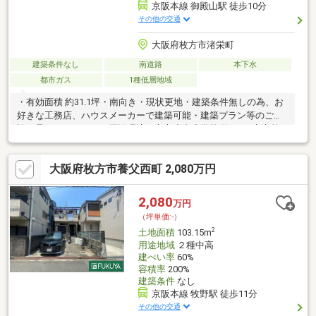
京阪本線 御殿山駅 徒歩10分
その他の交通
大阪府枚方市渚栄町
建築条件なし
南道路
本下水
都市ガス
1種低層地域
・有効面積 約31.1坪・南向き・現状更地・建築条件無しの為、お
好きな工務店、ハウスメーカーで建築可能・建築プラン等のご相
談も承っております－周辺環境－市立小倉小学校 約690m市立第
一中学校 約460mライフ御殿山 約600ｍ枚方三栗郵便局 約570mロ
ーソン枚方三栗一丁目店 約370ｍ福田総合病院 約870ｍ弊社では
大阪府枚方市養父西町 2,080万円
建築プラン等のご相談も承っておりますので、お気軽にご相談く
ださい。また、住宅ローンについても、複数の金融機関から最適
なプランをご提案可能です。
2,080
万円
（坪単価:-）
2
土地面積
103.15m
用途地域
２種中高
建ぺい率
60%
容積率
200%
建築条件
なし
京阪本線 牧野駅 徒歩11分
その他の交通