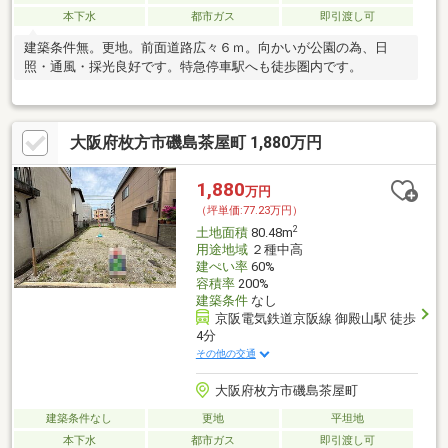
本下水
都市ガス
即引渡し可
建築条件無。更地。前面道路広々６ｍ。向かいが公園の為、日
照・通風・採光良好です。特急停車駅へも徒歩圏内です。
大阪府枚方市磯島茶屋町 1,880万円
1,880
万円
（坪単価:77.23万円）
2
土地面積
80.48m
用途地域
２種中高
建ぺい率
60%
容積率
200%
建築条件
なし
京阪電気鉄道京阪線 御殿山駅 徒歩
4分
その他の交通
大阪府枚方市磯島茶屋町
建築条件なし
更地
平坦地
本下水
都市ガス
即引渡し可