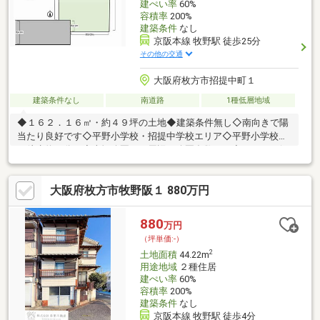
建ぺい率
60%
容積率
200%
建築条件
なし
京阪本線 牧野駅 徒歩25分
その他の交通
大阪府枚方市招提中町１
建築条件なし
南道路
1種低層地域
◆１６２．１６㎡・約４９坪の土地◆建築条件無し◇南向きで陽
当たり良好です◇平野小学校・招提中学校エリア◇平野小学校ま
で徒歩約４分！◇車塚公園など周辺に公園多数あり◇ハレルヤ保
育園まで徒歩約10分！子育世代に嬉しい環境です。◇スーパー、
コンビニ、ドラッグストア近く、生活利便性の高い住環境です。
大阪府枚方市牧野阪１ 880万円
◇スーパーサンコー牧野店 徒歩約９分（約６５０m）、コノミヤ
牧野店徒歩約１０分（約８００m）、関西スーパー牧野店牧野店
徒歩約１１分、ファミリーマート枚方招提南町店徒歩約７分（約
880
万円
５５０m） ◇くずはモールまで車で約１５分
（坪単価:-）
2
土地面積
44.22m
用途地域
２種住居
建ぺい率
60%
容積率
200%
建築条件
なし
京阪本線 牧野駅 徒歩4分