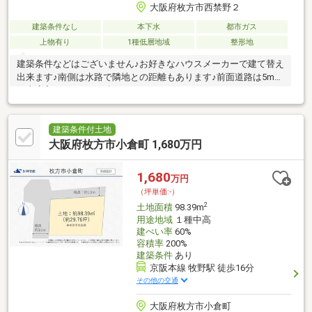
大阪府枚方市西禁野２
建築条件なし
本下水
都市ガス
上物有り
1種低層地域
整形地
建築条件などはございません♪お好きなハウスメーカーで建て替え
出来ます♪南側は水路で隣地との距離もあります♪前面道路は5mあ
り車庫入れのしやすい幅です♪
建築条件付土地
大阪府枚方市小倉町 1,680万円
1,680
万円
（坪単価:-）
2
土地面積
98.39m
用途地域
１種中高
建ぺい率
60%
容積率
200%
建築条件
あり
京阪本線 牧野駅 徒歩16分
その他の交通
大阪府枚方市小倉町