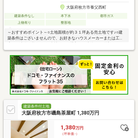
大阪府枚方市養父西町
建築条件なし
本下水
都市ガス
上物有り
整形地
～おすすめポイント～○土地面積が約３１坪ある売土地です♪○建
築条件はございませんので、お好きなハウスメーカーまたは工務
店にて建築可能です。○当社ではご購入から建築・お引渡しまで
一貫してお任せいただけます。 お客様が思い描くプランや理想
へのアドバイスをプロ目線からご提案致します！ また、万が一
トラブルが起きた際は迅速に対応ができ、安心していただけま
す。○近隣には、商業施設が複数あり、生活に便利な住環境で
す。 また、小学校・中学校が徒歩圏内にあり、無理なく通えま
す。○交通は京阪本線「牧野」駅まで徒歩１１分♪
建築条件付土地
大阪府枚方市磯島茶屋町 1,380万円
1,380
万円
（坪単価:-）