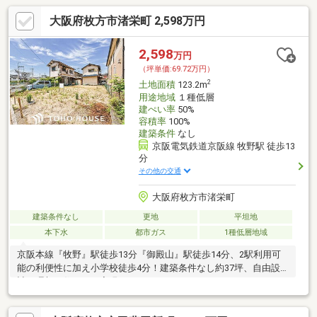
大阪府枚方市渚栄町 2,598万円
2,598
万円
（坪単価:69.72万円）
2
土地面積
123.2m
用途地域
１種低層
建ぺい率
50%
容積率
100%
建築条件
なし
京阪電気鉄道京阪線 牧野駅 徒歩13
分
その他の交通
大阪府枚方市渚栄町
建築条件なし
更地
平坦地
本下水
都市ガス
1種低層地域
京阪本線『牧野』駅徒歩13分『御殿山』駅徒歩14分、2駅利用可
能の利便性に加え小学校徒歩4分！建築条件なし約37坪、自由設
計で理想の住まいを実現いただけます。