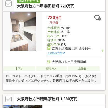
建築条件付土地
大阪府枚方市甲斐田新町 720万円
720
万円
（坪単価:-）
2
土地面積
69.2m
用途地域
準工業
建ぺい率
60%
容積率
200%
建築条件
あり
京阪本線 御殿山駅 徒歩36分
その他の交通
大阪府枚方市甲斐田新町
本下水
都市ガス
上物有り
ローコスト、ハイグレードでコスパ重視。建物1950万円(税込)建
築途中での値上げは行いません。延床面積32坪の広々自由設計！
是非モデルハウスにて標準仕様をご確認ください。間取りも仕様
もこだわりたいけど、出来るだけ価格は抑えたい。弊社が全力で
叶えます。間取りは何度でも変更可能。仕様も柔軟にカスタマイ
大阪府枚方市磯島茶屋町 1,380万円
ズ可能です。各種補助金申請対応も致します。■ご案内の流れモ
デルハウスご見学↓土地のご案内↓ご来社後、諸費用込みの総額を