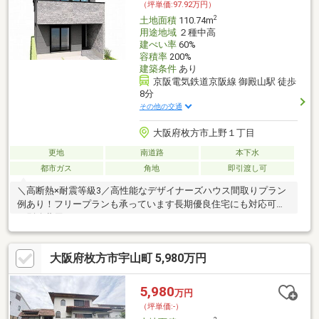
（坪単価:97.92万円）
2
土地面積
110.74m
用途地域
２種中高
建ぺい率
60%
容積率
200%
建築条件
あり
京阪電気鉄道京阪線 御殿山駅 徒歩
8分
その他の交通
大阪府枚方市上野１丁目
更地
南道路
本下水
都市ガス
角地
即引渡し可
＼高断熱×耐震等級3／高性能なデザイナーズハウス間取りプラン
例あり！フリープランも承っています長期優良住宅にも対応可能
（別途費用）
大阪府枚方市宇山町 5,980万円
5,980
万円
（坪単価:-）