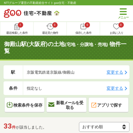
NTTグループ運営の不動産総合サイト goo住宅・不動産
1
0
0
0
最近検索した条件
最近見た物件
保存した条件
お気に入り
御殿山駅(大阪府)の土地
物件一
(宅地・分譲地・売地)
覧
駅
変更する
京阪電気鉄道京阪線/御殿山
条件
変更する
指定なし
新着メールを受
検索条件を保存
アプリで探す
取る
33
件
が該当しました。