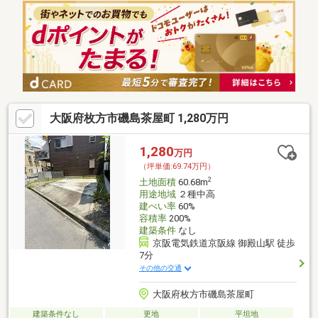
大阪府枚方市磯島茶屋町 1,280万円
1,280
万円
（坪単価:69.74万円）
2
土地面積
60.68m
用途地域
２種中高
建ぺい率
60%
容積率
200%
建築条件
なし
京阪電気鉄道京阪線 御殿山駅 徒歩
7分
その他の交通
大阪府枚方市磯島茶屋町
建築条件なし
更地
平坦地