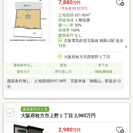
7,880
万円
（坪単価:80.92万円）
2
土地面積
321.92m
用途地域
１種低層
建ぺい率
50%
容積率
100%
建築条件
なし
京阪電気鉄道京阪線 御殿山駅 徒歩
12分
大阪府枚方市西禁野２丁目
建築条件なし
更地
本下水
都市ガス
即引渡し可
1種低層地域
建築条件無し 土地面積約97.38坪 京阪本線「御殿山」駅徒歩12
分
建築条件付土地
大阪府枚方市上野１丁目 2,980万円
2,980
万円