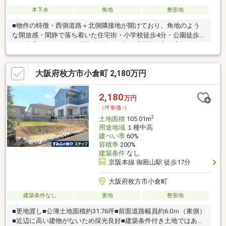
本下水
角地
整形地
■物件の特徴・西側道路＋北側隣接地が開けており、角地のよう
な開放感・閑静で落ち着いた住宅街・小学校徒歩4分・公園徒歩7
分で子育てしやすい住環境■設備・仕様・「長期優良住宅（GX
ZEH住宅対応）」をコスパ良く建築・耐震等級３×制震ダンパー・
断熱等級６×高気密・火災に強い省令準耐火構造・省エネなオール
大阪府枚方市小倉町 2,180万円
電化×太陽光発電・感震ブレーカー×避雷器で停電時も安心■周辺
環境・スーパーサンコー牧野店：徒歩16分・ローソン：徒歩12
分・小倉小学校：徒歩4分・第一中学校：徒歩13分＼牧野に「黄
2,180
万円
金野モデルハウス」ございます！見学予約受付中／
（坪単価:-）
2
土地面積
105.01m
用途地域
１種中高
建ぺい率
60%
容積率
200%
建築条件
なし
京阪本線 御殿山駅 徒歩17分
大阪府枚方市小倉町
建築条件なし
更地
整形地
■更地渡し■公簿土地面積約31.76坪■前面道路幅員約6.0ｍ（東側）
■近辺に高い建物がないため採光良好■建築条件付き土地ではあり