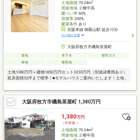
2
土地面積
70.34m
用途地域
２種中高
建ぺい率
60%
容積率
200%
建築条件
あり
京阪本線 御殿山駅 徒歩12分
その他の交通
大阪府枚方市磯島茶屋町
更地
本下水
都市ガス
角地
整形地
土地1380万円＋建物1850万円セット3230万円（別途諸費用あり）
延床面積32坪まで標準！■モデルハウスご案内いたします！土地
から探すから出来る！無駄な中間コストを削減することにより実
現しました。■納得いくまでこだわった良質な新築戸建てをロー
コストで建築可能〇プラン変更何度も可能です。お客様に寄り添
大阪府枚方市磯島茶屋町 1,380万円
い、後悔のない家づくりのお手伝いを全力でサポートいたしま
す。〇キッチンや窓、扉等の住宅設備仕様は、２つのベースから
お選びいただけます。〇CADを使った実写に近い外観および内観
1,380
万円
パースを作成いたします。■ネット掲載不可物件等、土地情報ご
（坪単価:-）
ざいます！ぜひ一度お問い合わせください。
2
土地面積
70.34m
用途地域
２種中高