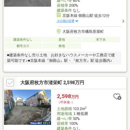
建ぺい率
60%
容積率
200%
建築条件
なし
京阪本線 御殿山駅 徒歩12分
その他の交通
大阪府枚方市磯島茶屋町
建築条件なし
更地
本下水
都市ガス
角地
■建築条件なし売り土地 お好きなハウスメーカーや工務店で建
築可能です♪■京阪本線『御殿山』駅・『枚方市』駅 徒歩圏内♪
大阪府枚方市渚栄町 2,598万円
2,598
万円
（坪単価:-）
2
土地面積
123.2m
用途地域
１種低層
建ぺい率
50%
容積率
100%
建築条件
なし