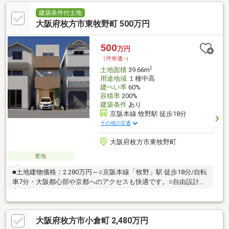
建築条件付土地
大阪府枚方市東牧野町 500万円
500
万円
（坪単価:-）
2
土地面積
39.66m
用途地域
１種中高
建ぺい率
60%
容積率
200%
建築条件
あり
京阪本線 牧野駅 徒歩18分
その他の交通
大阪府枚方市東牧野町
更地
■土地建物価格：2.280万円～○京阪本線「牧野」駅 徒歩18分/自転
車7分・大阪都心部や京都へのアクセスも快適です。○自由設計で
家を建てよう！・家族構成やライフスタイルに合わせた住まいづ
くりが可能です。〇子育て世帯に暮らしやすいエリア♪・平野小学
校：徒歩3分・清香学園幼稚園：徒歩3分〇日々のお買い物も快適
大阪府枚方市小倉町 2,480万円
な立地！関西スーパー牧野店：徒歩5分コノミヤ牧野店：徒歩5分