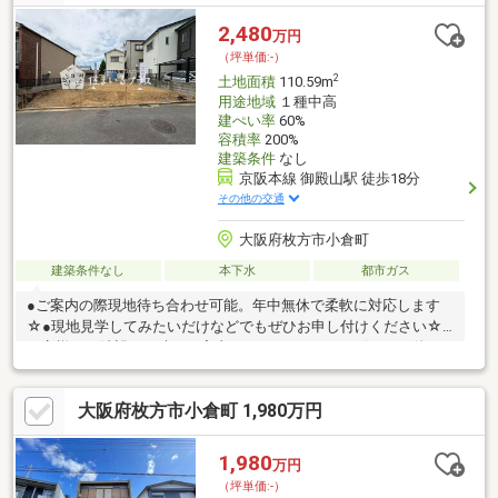
スーパーサンコー牧野店：徒歩5分詳細は担当スタッフまでお問い
合わせください。
2,480
万円
（坪単価:-）
2
土地面積
110.59m
用途地域
１種中高
建ぺい率
60%
容積率
200%
建築条件
なし
京阪本線 御殿山駅 徒歩18分
その他の交通
大阪府枚方市小倉町
建築条件なし
本下水
都市ガス
●ご案内の際現地待ち合わせ可能。年中無休で柔軟に対応します
☆●現地見学してみたいだけなどでもぜひお申し付けください☆●
お客様のご希望の日時でご案内させていただきます☆●その他、
住宅ローン審査でご心配な方、お気軽にご相談ください☆(秘密厳
守)
大阪府枚方市小倉町 1,980万円
1,980
万円
（坪単価:-）