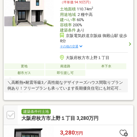
（坪単価:94.93万円）
2
土地面積
110.74m
用途地域
２種中高
建ぺい率
60%
容積率
200%
建築条件
あり
京阪電気鉄道京阪線 御殿山駅 徒歩
8分
その他の交通
大阪府枚方市上野１丁目
更地
南道路
本下水
都市ガス
即引渡し可
＼高断熱×耐震等級3／高性能なデザイナーズハウス間取りプラン
例あり！フリープランも承っています長期優良住宅にも対応可能
（別途費用）
建築条件付土地
大阪府枚方市上野１丁目 3,280万円
3,280
万円