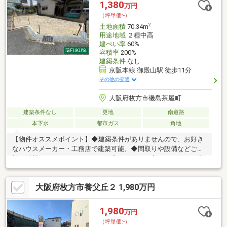
ご提示↓住宅ローンのご説明、ご提案ご送迎、ご相談等、柔軟に対
1,380
万円
応いたします。0120390617まで、まずはお気軽にお問い合わせく
（坪単価:-）
ださい。
2
土地面積
70.34m
用途地域
２種中高
建ぺい率
60%
容積率
200%
建築条件
なし
京阪本線 御殿山駅 徒歩11分
その他の交通
大阪府枚方市磯島茶屋町
建築条件なし
更地
南道路
本下水
都市ガス
角地
【物件オススメポイント】◆建築条件がありませんので、お好き
なハウスメーカー・工務店で建築可能。◆間取りや設備などご家
族の希望にあった、こだわりの住宅を建てたい方にオススメ。◆
前面道路幅員が約６．２ｍとゆったりしています。◆京阪本線
「御殿山」駅まで徒歩１１分です。■周辺施設■・枚方市立磯島小
大阪府枚方市養父丘２ 1,980万円
学校まで徒歩約７５０ｍ・枚方市立渚西中学校まで徒歩約１４０
０ｍ・天の川保育園まで徒歩約７５０ｍ・万代枚方店まで徒歩約
７００ｍ・業務スーパーTAKENOKO枚方西禁野店まで徒歩約８０
1,980
万円
０ｍ※西側道路幅員：約４ｍ～約６．２ｍ（約６．２ｍは側溝
（坪単価:-）
含）