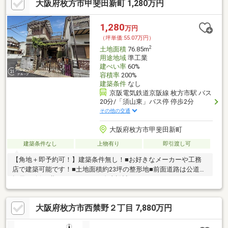
大阪府枚方市甲斐田新町 1,280万円
1,280
万円
（坪単価:55.07万円）
2
土地面積
76.85m
用途地域
準工業
建ぺい率
60%
容積率
200%
建築条件
なし
京阪電気鉄道京阪線 枚方市駅 バス
20分/「須山東」バス停 停歩2分
その他の交通
大阪府枚方市甲斐田新町
建築条件なし
上物有り
即引渡し可
【角地＋即予約可！】建築条件無し！■お好きなメーカーや工務
店で建築可能です！■土地面積約23坪の整形地■前面道路は公道で
幅員も確保■夢のマイホームを自由設計で
大阪府枚方市西禁野２丁目 7,880万円