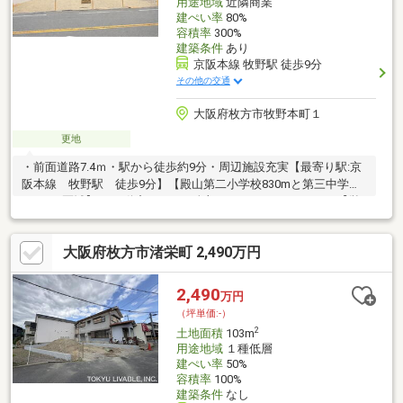
用途地域
近隣商業
建ぺい率
80%
容積率
300%
建築条件
あり
京阪本線 牧野駅 徒歩9分
その他の交通
大阪府枚方市牧野本町１
更地
・前面道路7.4ｍ・駅から徒歩約9分・周辺施設充実【最寄り駅:京
阪本線 牧野駅 徒歩9分】【殿山第二小学校830mと第三中学校
950mの区域】□■不動産のこと、全部おまかせください！■□【営
業時間 9:30～20:00】購入の流れ・費用・税金のご説明住宅ロー
ン・住み替えローン・リフォームローン相談リフォーム費用の目
大阪府枚方市渚栄町 2,490万円
安やお見積り内覧日時のご相談もOK対面はもちろん、資料郵送＋
オンライン説明も可能□■まずはお気軽にお問い合わせください■□
2,490
万円
（坪単価:-）
2
土地面積
103m
用途地域
１種低層
建ぺい率
50%
容積率
100%
建築条件
なし