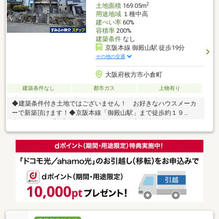
2
土地面積
169.05m
用途地域
１種中高
建ぺい率
60%
容積率
200%
建築条件
なし
京阪本線 御殿山駅 徒歩19分
その他の交通
大阪府枚方市小倉町
建築条件なし
都市ガス
上物有り
◆建築条件付き土地ではございません！ お好きなハウスメーカ
ーで新築頂けます！◆京阪本線「御殿山駅」まで徒歩約１９
分 「牧野駅」まで徒歩約２１分◆土地面積約169.05㎡
（約51.13坪）◆前面道路幅員約6.3ｍ閑静な住宅地で開放感がご
ざいます。日当たり・通風も良好です。是非一度現地をご覧下さ
いませ。ハウスメーカーのご紹介・間取りプラン作成等承ります
ので気軽にお申し付け下さい。