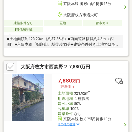
京阪本線 御殿山駅 徒歩13分
大阪府枚方市渚栄町
建築条件なし
更地
都市ガス
1種低層地域
■土地面積約123.20㎡（約37.26坪）■前面道路幅員約4.2ｍ（西
側）■京阪本線『御殿山』駅徒歩13分■建築条件付き土地ではあり
ません※お好きなハウスメーカーや工務店にて建築可能です。是
非一度現地をご覧下さいませ。ハウスメーカーのご紹介・間取り
プラン作成等承ります。気軽にお申し付け下さい。
大阪府枚方市西禁野２ 7,880万円
7,880
万円
（坪単価:-）
2
土地面積
321.92m
用途地域
１種低層
建ぺい率
50%
容積率
100%
建築条件
なし
京阪本線 枚方市駅 徒歩13分
その他の交通