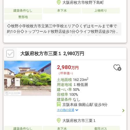
大阪府枚方市牧野下島町
建築条件なし
本下水
上物有り
整形地
◇牧野小学校枚方市立第三中学校エリア◇くずはモールまで車で
約1０分◇トップワールド牧野店徒歩1分◇ライフ牧野店徒歩7分
◇スーパーストア ナカガワ 牧野北町店徒歩6分周辺環境至便のエ
リアです！＊連棟住宅につき解体を行う際は、切り離しが必要と
なります。
大阪府枚方市三栗１ 2,980万円
2,980
万円
（坪単価:-）
2
土地面積
162.23m
用途地域
１種低層
建ぺい率
50%
容積率
100%
建築条件
なし
京阪本線 御殿山駅 徒歩9分
その他の交通
大阪府枚方市三栗１
建築条件なし
本下水
都市ガス