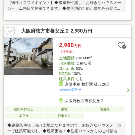
【物件オススメポイント】◆建築条件無し！お好きなハウスメー
カー・工務店で建築できます。◆整形地のため、敷地を有効に使
った設計プランが可能です。◆京阪本線「御殿山」駅まで徒歩１
４分。◆教育施設が徒歩１０分内に整う、充実の子育て環境。■
周辺施設■・枚方市立殿山第一小学校まで徒歩約２８０ｍ・枚方
大阪府枚方市養父丘２ 2,980万円
市立第一中学校まで徒歩約３５０ｍ・小倉保育園まで徒歩約８５
０ｍ・セブンイレブン御殿山駅前店まで徒歩約８５０ｍ・ライフ
御殿山店まで徒歩約１０００ｍ・ウエルシア枚方御殿山店まで徒
2,980
万円
歩約１０００ｍ・コーナン御殿山店まで徒歩約１１００ｍ・福田
（坪単価:-）
総合病院まで徒歩約１０００ｍ
2
土地面積
200.66m
用途地域
２種低層
建ぺい率
50%
容積率
100%
建築条件
なし
京阪本線 牧野駅 徒歩20分
その他の交通
大阪府枚方市養父丘２
建築条件なし
更地
南道路
本下水
都市ガス
◆建築条件無し売り土地になりますので、お好きなハウスメーカ
ーで建築可能です。◆現況更地！◆住宅ローンからのご相談も可