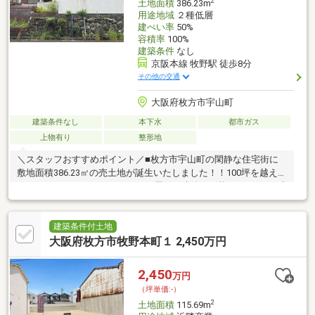
2
土地面積
386.23m
用途地域
２種低層
建ぺい率
50%
容積率
100%
建築条件
なし
京阪本線 牧野駅 徒歩8分
その他の交通
大阪府枚方市宇山町
建築条件なし
本下水
都市ガス
上物有り
整形地
＼スタッフおすすめポイント／■枚方市宇山町の閑静な住宅街に
敷地面積386.23㎡の売土地が誕生いたしました！！100坪を越えて
おり、ゆとりがございますので平屋での建築も可能です♪また、建
築条件ございませんのでお好みの工務店やハウスメーカーにて建
築可能です◎整形地ですので間取りに無駄が出来づらいです！ま
た、京阪本線「牧野」駅まで徒歩8分と駅チカです。～弊社でも建
建築条件付土地
築プランの作成承ります！～弊社では設計士とコーディネーター
大阪府枚方市牧野本町１ 2,450万円
による打ち合わせを重ね安全性や品質とデザインが両立した、お
客様の「自分スタイル」をカタチにいたします！まずはお気軽に
2,450
万円
お問い合わせくださいませ。
（坪単価:-）
2
土地面積
115.69m