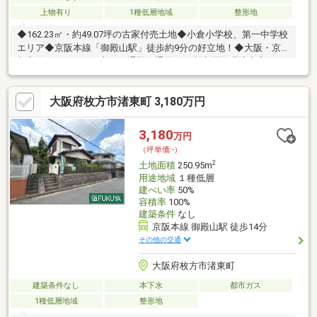
上物有り
1種低層地域
整形地
◆162.23㎡・約49.07坪の古家付売土地◆小倉小学校、第一中学校
エリア◆京阪本線「御殿山駅」徒歩約9分の好立地！◆大阪・京
都方面へのアクセス良好で通勤・通学に便利◆周辺環境充実！
「ライフ御殿山」徒歩約7分、「ローソン三栗1丁目店」徒歩約1
分！毎日のお買い物や日常生活に便利な立地です。◆公園や保育
大阪府枚方市渚東町 3,180万円
施設が身近に揃う、子育て世代に嬉しい住環境！「渚ゆりかご保
育園」徒歩約8分、「御殿山公園」徒歩約9分！
3,180
万円
（坪単価:-）
2
土地面積
250.95m
用途地域
１種低層
建ぺい率
50%
容積率
100%
建築条件
なし
京阪本線 御殿山駅 徒歩14分
その他の交通
大阪府枚方市渚東町
建築条件なし
本下水
都市ガス
1種低層地域
整形地