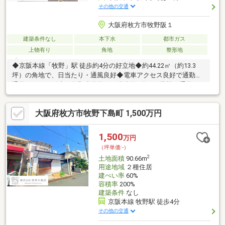
その他の交通
大阪府枚方市牧野阪１
建築条件なし
本下水
都市ガス
上物有り
角地
整形地
◆京阪本線「牧野」駅 徒歩約4分の好立地◆約44.22㎡（約13.3
坪）の角地で、日当たり・通風良好◆電車アクセス良好で通勤・
通学もスムーズ◆西牧野小学校まで徒歩約3分。お子様の通学も
安心の距離◆保育施設や公園が近く、子育て世帯に最適 - かじ
ゅまる木保育園 徒歩約6分 - 牧野幼稚園 徒歩約5分 - 西牧野公
大阪府枚方市牧野下島町 1,500万円
園 徒歩約6分◆スーパーや生活施設も充実。毎日の買い物や生活
に便利な環境
1,500
万円
（坪単価:-）
2
土地面積
90.66m
用途地域
２種住居
建ぺい率
60%
容積率
200%
建築条件
なし
京阪本線 牧野駅 徒歩4分
その他の交通