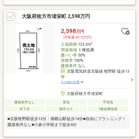
大阪府枚方市渚栄町 2,598万円
2,598
万円
（坪単価:69.72万円）
2
土地面積
123.2m
用途地域
１種低層
建ぺい率
50%
容積率
100%
建築条件
なし
京阪電気鉄道京阪線 牧野駅 徒歩13
分
その他の交通
大阪府枚方市渚栄町
建築条件なし
更地
平坦地
本下水
都市ガス
1種低層地域
■京阪牧野駅徒歩13分・御殿山駅徒歩14分■自由にプランニング！
建築条件なし■小倉小学校まで徒歩4分