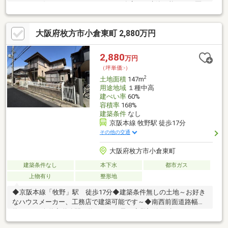
ません※お好きなハウスメーカーや工務店にて建築可能です。区
画の整った閑静な住宅地です。日当たり・通風も良好です。是非
一度現地をご覧下さいませ。ハウスメーカーのご紹介・間取りプ
大阪府枚方市小倉東町 2,880万円
ラン作成等承りますので気軽にお申し付け下さい。
2,880
万円
（坪単価:-）
2
土地面積
147m
用途地域
１種中高
建ぺい率
60%
容積率
168%
建築条件
なし
京阪本線 牧野駅 徒歩17分
その他の交通
大阪府枚方市小倉東町
建築条件なし
本下水
都市ガス
上物有り
整形地
◆京阪本線「牧野」駅 徒歩17分◆建築条件無しの土地～お好き
なハウスメーカー、工務店で建築可能です～◆南西前面道路幅員
約4.2ｍ 公道◆道路間口約11.9ｍの長さ◆登記簿面積147.00㎡の
整形地◆道路面から高低差無し