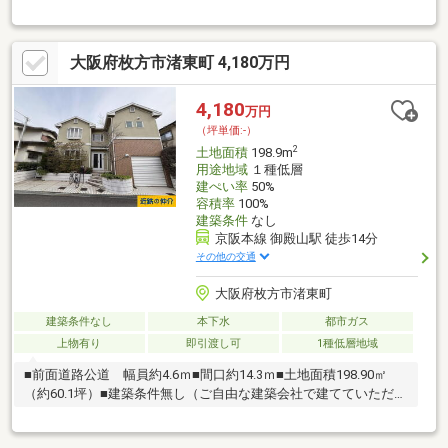
能です。◆建築されるハウスメーカー、工務店がまだ決まってい
ない場合は、ご希望であればご紹介させて頂きます。ハウスメー
カー、業者様は下記のメールアドレスまで必要書類を記載の上お
大阪府枚方市渚東町 4,180万円
送りください。info@the-house.co.jp
4,180
万円
（坪単価:-）
2
土地面積
198.9m
用途地域
１種低層
建ぺい率
50%
容積率
100%
建築条件
なし
京阪本線 御殿山駅 徒歩14分
その他の交通
大阪府枚方市渚東町
建築条件なし
本下水
都市ガス
上物有り
即引渡し可
1種低層地域
■前面道路公道 幅員約4.6ｍ■間口約14.3ｍ■土地面積198.90㎡
（約60.1坪）■建築条件無し（ご自由な建築会社で建てていただけ
ます。）