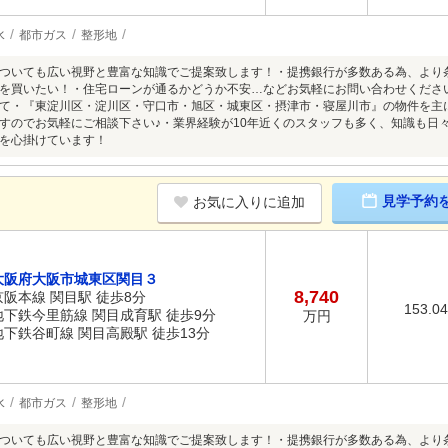
水
都市ガス
整形地
ついても広い視野と豊富な知識でご提案致します！・提携銀行が多数ある為、より
を買いたい！・住宅ローンが通るかどうか不安…などお気軽にお問い合わせくださ
て・『東淀川区・淀川区・守口市・旭区・城東区・摂津市・寝屋川市』の物件を主
すのでお気軽にご相談下さい♪・業界経験が10年近くのスタッフも多く、知識も日
を心掛けています！
見学予約
お気に入りに追加
大阪府大阪市城東区関目３
8,740
京阪本線 関目駅 徒歩8分
153.0
地下鉄今里筋線 関目成育駅 徒歩9分
万円
地下鉄谷町線 関目高殿駅 徒歩13分
水
都市ガス
整形地
ついても広い視野と豊富な知識でご提案致します！・提携銀行が多数ある為、より