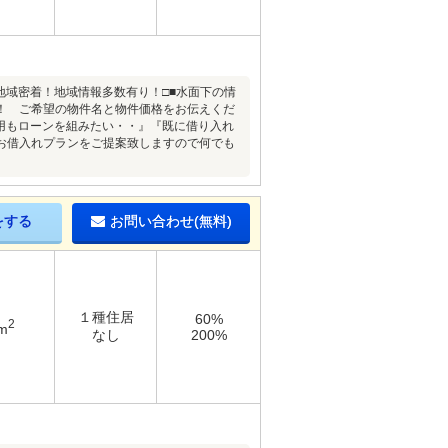
地域密着！地域情報多数有り！□■水面下の情
！ ご希望の物件名と物件価格をお伝えくだ
費用もローンを組みたい・・』『既に借り入れ
お借入れプランをご提案致しますので何でも
をする
お問い合わせ(無料)
１種住居
60%
2
m
なし
200%