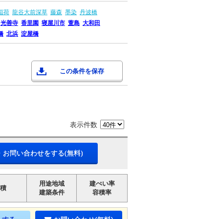
稲荷
龍谷大前深草
藤森
墨染
丹波橋
光善寺
香里園
寝屋川市
萱島
大和田
橋
北浜
淀屋橋
この条件を保存
表示件数
・お問い合わせをする(無料)
用途地域
建ぺい率
積
建築条件
容積率