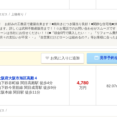
市ガス
上物有り
！ お好みの工務店で建築出来ます！■南向きにつき陽当り良好！■閑静な住宅地■□
ます。詳しくは武和不動産販売まで！！☆お電話でのお問い合わせがスムーズです
ローンは当社にお任せください！！□■『頭金0円で購入したい・・』『リフォーム
月々の支払いが不安・・』『自営業だけどローンは組めるの？』等お客様に合った
見学予約
お気に入りに追加
大阪府大阪市旭区高殿４
4,780
地下鉄谷町線 関目高殿駅 徒歩4分
82.07
地下鉄今里筋線 関目成育駅 徒歩9分
万円
京阪本線 関目駅 徒歩11分
ガス