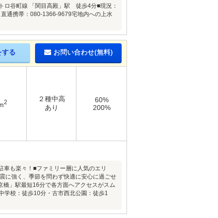
ロ谷町線 「関目高殿」駅 徒歩4分■現況：
帯：080-1366-9679宅地内への上水
をする
お問い合わせ(無料)
２種中高
60%
2
m
あり
200%
！駐車も楽々！■ファミリー層に人気のエリ
・地震に強く、季節を問わず快適に安心に過ごせ
京橋」駅最短16分で各方面へアクセスがスム
中学校：徒歩10分・古市西北公園：徒歩1