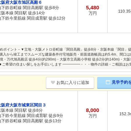
大阪府大阪市旭区高殿６
5,480
地下鉄谷町線 関目高殿駅 徒歩8分
110.3
京阪本線 関目駅 徒歩14分
万円
地下鉄今里筋線 関目成育駅 徒歩12分
めポイント－▼立地・大阪メトロ谷町線「関目高殿」徒歩8分・京阪本線「関目」徒歩14
・土地購入から竣工までスムーズな建築条件付宅地販売・前面道路幅員は約5.4m、間口
・万代旭高殿店 徒歩4分(約290m)・大阪市立高殿小学校 徒歩2分(約140m)・大阪市
0m)■ ご希望の住まい探しをお手伝いします ━━━━━・・・物件の詳細・ご相談は
見学予約
お気に入りに追加
大阪府大阪市城東区関目３
8,000
京阪本線 関目駅 徒歩8分
152.3
地下鉄今里筋線 関目成育駅 徒歩9分
万円
地下鉄谷町線 関目高殿駅 徒歩13分