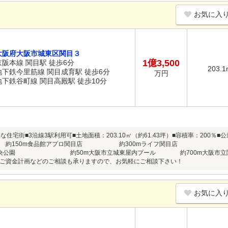
お気に入
大阪府大阪市城東区関目３
1億3,500
京阪本線 関目駅 徒歩6分
203.1
地下鉄今里筋線 関目成育駅 徒歩6分
万円
地下鉄谷町線 関目高殿駅 徒歩10分
な住宅街■3沿線3駅利用可■土地面積：203.10㎡（約61.43坪）■容積率：200％
目店 約150m食品館アプロ関目店 約300mライフ関
関目中央公園 約50m大阪市立城東屋内プール 約700m大阪市
ご資金計画などのご相談も承りますので、お気軽にご相談下さい！
お気に入