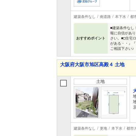
建築条件なし
南道路
本下水
都
■建築条件なし
報に自信があり
おすすめポイント
さい。■□住宅
がある・・』『
ご相談下さい♪
大阪府大阪市旭区高殿４ 土地
土地
建築条件なし
更地
本下水
都市