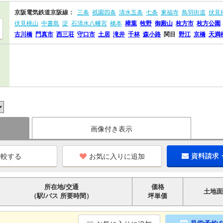
京阪電気鉄道京阪線：
三条
祇園四条
清水五条
七条
東福寺
鳥羽街道
伏見
伏見桃山
中書島
淀
石清水八幡宮
橋本
樟葉
牧野
御殿山
枚方市
枚方公園
古川橋
門真市
西三荘
守口市
土居
滝井
千林
森小路
関目
野江
京橋
天満
画像付き表示
お気に入りに追加
資料請求
所在地/交通
価格
土地面
（駅/バス 所要時間）
坪単価