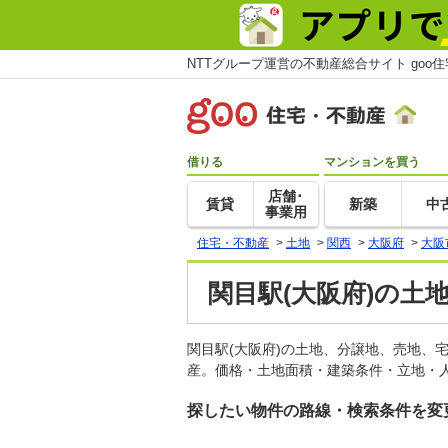
NTTグループ運営の不動産総合サイト goo
借りる
マンションを買う
店舗･
賃貸
新築
中
事業用
住宅・不動産
>
土地
>
関西
>
大阪府
>
大阪
関目駅(大阪府)の土
関目駅(大阪府)の土地、分譲地、売地、
産。価格・土地面積・建築条件・立地・人
探したい物件の路線・検索条件を変