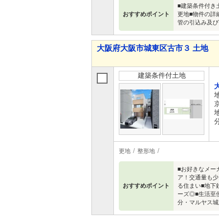
■建築条件付き
おすすめポイント
更地■物件の詳
管の引込み及び
大阪府大阪市城東区古市３ 土地
建築条件付土地
更地
整形地
■お好きなメー
ア！交通量も少
おすすめポイント
る住まい■地下
ーズ◎■生活至
分・マルヤス城