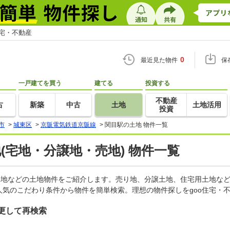
住宅・不動産
0
最近見た物件
保
一戸建てを買う
建てる
投資する
不動産
古
新築
中古
土地
土地活用
投資
市
>
城東区
>
京阪電気鉄道京阪線
>
関目駅の土地 物件一覧
地(宅地・分譲地・売地) 物件一覧
宅地などの土地物件をご紹介します。売り地、分譲土地、住宅用土地など
気のこだわり条件から物件を簡単検索。理想の物件探しをgoo住宅・
更して再検索