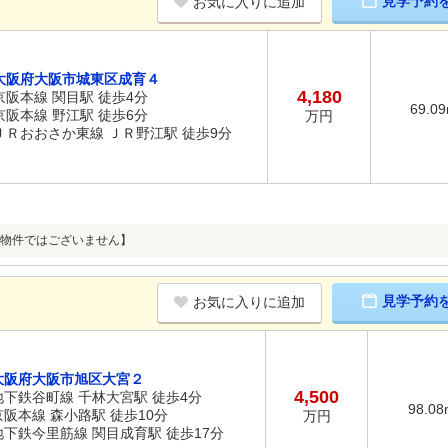
見学予約
お気に入りに追加
大阪府大阪市城東区成育４
4,180
京阪本線 関目駅 徒歩4分
69.0
京阪本線 野江駅 徒歩6分
万円
ＪＲおおさか東線 ＪＲ野江駅 徒歩9分
物件ではございません】
見学予約
お気に入りに追加
大阪府大阪市旭区大宮２
4,500
地下鉄谷町線 千林大宮駅 徒歩4分
98.08
京阪本線 森小路駅 徒歩10分
万円
地下鉄今里筋線 関目成育駅 徒歩17分