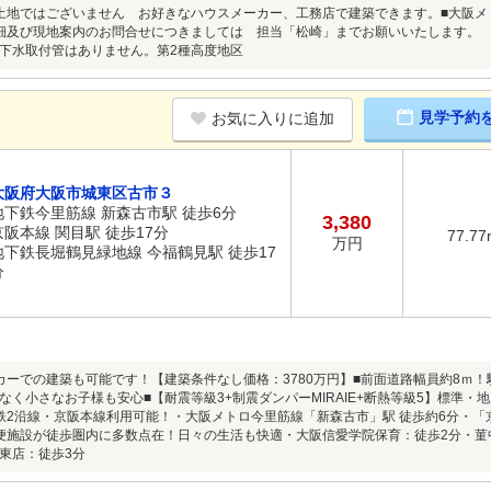
土地ではございません お好きなハウスメーカー、工務店で建築できます。■大阪メト
細及び現地案内のお問合せにつきましては 担当「松崎」までお願いいたします。 直通携
下水取付管はありません。第2種高度地区
見学予約
お気に入りに追加
大阪府大阪市城東区古市３
地下鉄今里筋線 新森古市駅 徒歩6分
3,380
京阪本線 関目駅 徒歩17分
77.77
万円
地下鉄長堀鶴見緑地線 今福鶴見駅 徒歩17
分
カーでの建築も可能です！【建築条件なし価格：3780万円】■前面道路幅員約8ｍ
なく小さなお子様も安心■【耐震等級3+制震ダンパーMIRAIE+断熱等級5】標準
鉄2沿線・京阪本線利用可能！・大阪メトロ今里筋線「新森古市」駅 徒歩約6分・「
便施設が徒歩圏内に多数点在！日々の生活も快適・大阪信愛学院保育：徒歩2分・菫
東店：徒歩3分