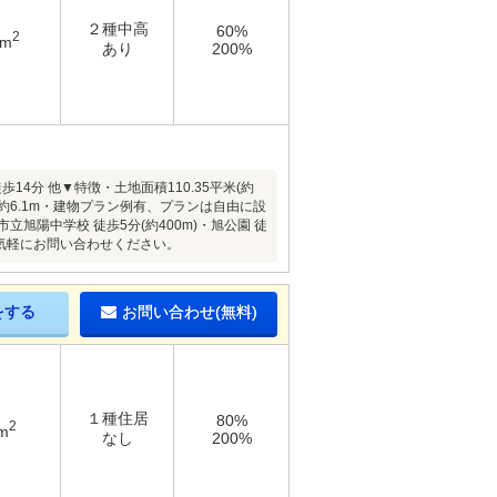
２種中高
60%
2
5m
あり
200%
分 他▼特徴・土地面積110.35平米(約
は約6.1m・建物プラン例有、プランは自由に設
立旭陽中学校 徒歩5分(約400m)・旭公園 徒
お気軽にお問い合わせください。
をする
お問い合わせ(無料)
１種住居
80%
2
m
なし
200%