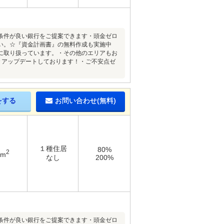
条件が良い銀行をご提案できます・頭金ゼロ
い。☆『資金計画書』の無料作成も実施中
に取り扱っています。・その他のエリアもお
々アップデートしております！・ご不安点ゼ
をする
お問い合わせ(無料)
１種住居
80%
2
4m
なし
200%
条件が良い銀行をご提案できます・頭金ゼロ