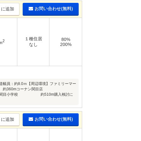
お問い合わせ(無料)
りに追加
１種住居
80%
2
m
なし
200%
■公道幅員：約8.0ｍ【周辺環境】ファミリーマー
目店 約360mコーナン関目店
立関目小学校 約510m購入検討に
お問い合わせ(無料)
りに追加