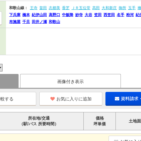
和歌山線：
王寺
畠田
志都美
香芝
ＪＲ五位堂
高田
大和新庄
御所
玉手
下兵庫
橋本
紀伊山田
高野口
中飯降
妙寺
大谷
笠田
西笠田
名手
粉河
紀
布施屋
千旦
田井ノ瀬
和歌山
画像付き表示
お気に入りに追加
資料請求
所在地/交通
価格
土地面
（駅/バス 所要時間）
坪単価