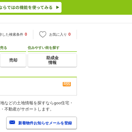
0
0
存した検索条件
お気に入り
売る
住みやすい街を探す
助成金
売却
情報
地などの土地情報を探すならgoo住宅・
宅・不動産がサポートします。