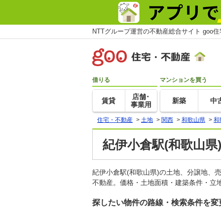
NTTグループ運営の不動産総合サイト goo
借りる
マンションを買う
店舗･
賃貸
新築
中
事業用
住宅・不動産
>
土地
>
関西
>
和歌山県
>
和
紀伊小倉駅(和歌山県
紀伊小倉駅(和歌山県)の土地、分譲地、
不動産。価格・土地面積・建築条件・立地
探したい物件の路線・検索条件を変