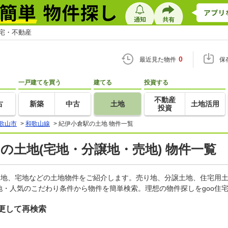
住宅・不動産
0
最近見た物件
保
一戸建てを買う
建てる
投資する
不動産
古
新築
中古
土地
土地活用
投資
歌山市
>
和歌山線
>
紀伊小倉駅の土地 物件一覧
)の土地(宅地・分譲地・売地) 物件一覧
売地、宅地などの土地物件をご紹介します。売り地、分譲土地、住宅用土
・人気のこだわり条件から物件を簡単検索。理想の物件探しをgoo住
更して再検索