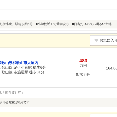
「紀伊小倉」駅徒歩約5分 ■小学校近くで通学安心 ■日当たりの良い明るい土地
お気に入
483
和歌山県和歌山市大垣内
万円
和歌山線 紀伊小倉駅 徒歩6分
164.8
和歌山線 布施屋駅 徒歩31分
9.70万円
地
即引渡し可
紀伊小倉駅徒歩6分です！