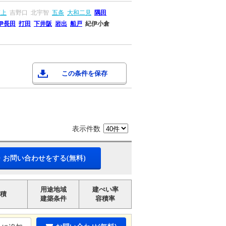
掖上
吉野口
北宇智
五条
大和二見
隅田
伊長田
打田
下井阪
岩出
船戸
紀伊小倉
この条件を保存
表示件数
・お問い合わせをする(無料)
用途地域
建ぺい率
積
建築条件
容積率