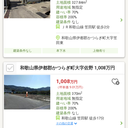
2
土地面積
327.84m
用途地域
無指定
建ぺい率
70%
容積率
200%
建築条件
なし
ＪＲ和歌山線 笠田駅 徒歩2分
和歌山県伊都郡かつらぎ町大字笠
田東
建築条件なし
本下水
上物有り
和歌山県伊都郡かつらぎ町大字佐野 1,008万円
1,008
万円
（坪単価:9.01万円）
2
土地面積
370m
用途地域
無指定
建ぺい率
70%
容積率
200%
建築条件
なし
和歌山線 笠田駅 徒歩17分
その他の交通