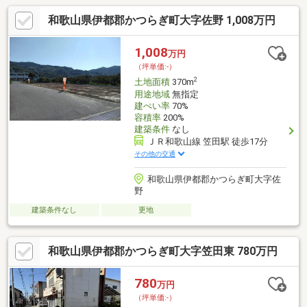
和歌山県伊都郡かつらぎ町大字佐野 1,008万円
1,008
万円
（坪単価:-）
2
土地面積
370m
用途地域
無指定
建ぺい率
70%
容積率
200%
建築条件
なし
ＪＲ和歌山線 笠田駅 徒歩17分
その他の交通
和歌山県伊都郡かつらぎ町大字佐
野
建築条件なし
更地
和歌山県伊都郡かつらぎ町大字笠田東 780万円
780
万円
（坪単価:-）