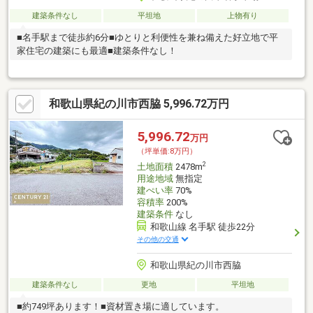
建築条件なし
平坦地
上物有り
■名手駅まで徒歩約6分■ゆとりと利便性を兼ね備えた好立地で平
家住宅の建築にも最適■建築条件なし！
和歌山県紀の川市西脇 5,996.72万円
5,996.72
万円
（坪単価:8万円）
2
土地面積
2478m
用途地域
無指定
建ぺい率
70%
容積率
200%
建築条件
なし
和歌山線 名手駅 徒歩22分
その他の交通
和歌山県紀の川市西脇
建築条件なし
更地
平坦地
■約749坪あります！■資材置き場に適しています。