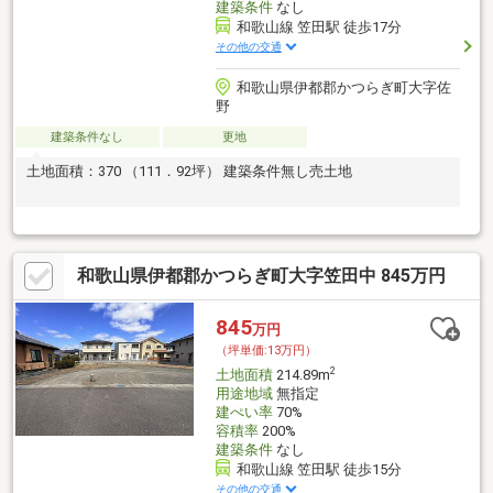
建築条件
なし
和歌山線 笠田駅 徒歩17分
その他の交通
和歌山県伊都郡かつらぎ町大字佐
野
建築条件なし
更地
土地面積：370 （111．92坪） 建築条件無し売土地
和歌山県伊都郡かつらぎ町大字笠田中 845万円
845
万円
（坪単価:13万円）
2
土地面積
214.89m
用途地域
無指定
建ぺい率
70%
容積率
200%
建築条件
なし
和歌山線 笠田駅 徒歩15分
その他の交通