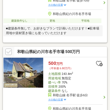
和歌山線 名手駅 徒歩10分
その他の交通
和歌山県紀の川市名手市場
建築条件なし
更地
平坦地
■建築条件無しで、お好きなプランで計画いただけます！■駐車場
用地や資材置き場にも使っていただけます
和歌山県紀の川市名手市場 500万円
500
万円
（坪単価:6.80万円）
2
土地面積
243.4m
用途地域
無指定
建ぺい率
70%
容積率
200%
建築条件
なし
和歌山線 名手駅 徒歩6分
その他の交通
和歌山県紀の川市名手市場