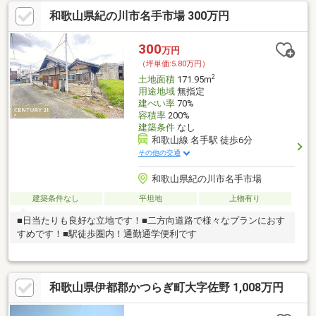
和歌山県紀の川市名手市場 300万円
300
万円
（坪単価:5.80万円）
2
土地面積
171.95m
用途地域
無指定
建ぺい率
70%
容積率
200%
建築条件
なし
和歌山線 名手駅 徒歩6分
その他の交通
和歌山県紀の川市名手市場
建築条件なし
平坦地
上物有り
■日当たりも良好な立地です！■二方向道路で様々なプランにおす
すめです！■駅徒歩圏内！通勤通学便利です
和歌山県伊都郡かつらぎ町大字佐野 1,008万円