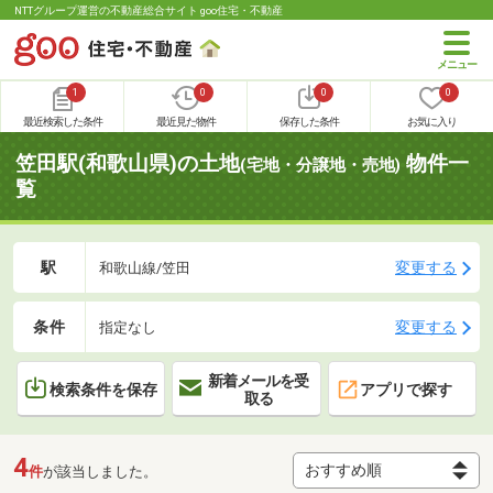
NTTグループ運営の不動産総合サイト goo住宅・不動産
1
0
0
0
最近検索した条件
最近見た物件
保存した条件
お気に入り
笠田駅(和歌山県)の土地
物件一
(宅地・分譲地・売地)
覧
駅
変更する
和歌山線/笠田
条件
変更する
指定なし
新着メールを受
検索条件を保存
アプリで探す
取る
4
件
が該当しました。