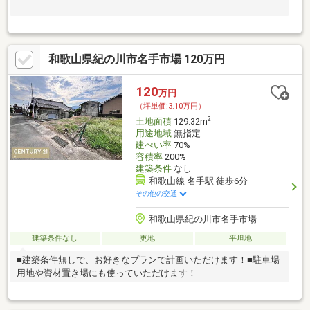
和歌山県紀の川市名手市場 120万円
120
万円
（坪単価:3.10万円）
2
土地面積
129.32m
用途地域
無指定
建ぺい率
70%
容積率
200%
建築条件
なし
和歌山線 名手駅 徒歩6分
その他の交通
和歌山県紀の川市名手市場
建築条件なし
更地
平坦地
■建築条件無しで、お好きなプランで計画いただけます！■駐車場
用地や資材置き場にも使っていただけます！