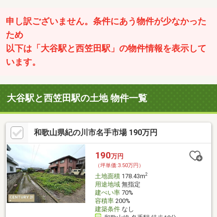
申し訳ございません。条件にあう物件が少なかった
ため
以下は「大谷駅と西笠田駅」の物件情報を表示して
います。
大谷駅と西笠田駅の土地 物件一覧
和歌山県紀の川市名手市場 190万円
190
万円
（坪単価:3.50万円）
2
土地面積
178.43m
用途地域
無指定
建ぺい率
70%
容積率
200%
建築条件
なし