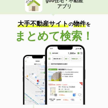
goo住宅・不動産
アプリ
大手不動産サイト
物件
の
を
まとめて検索！