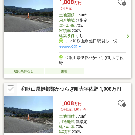
1,008
万円
（坪単価:-）
2
土地面積
370m
用途地域
無指定
建ぺい率
70%
容積率
200%
建築条件
なし
ＪＲ和歌山線 笠田駅 徒歩17分
その他の交通
和歌山県伊都郡かつらぎ町大字佐
野
建築条件なし
更地
和歌山県伊都郡かつらぎ町大字佐野 1,008万円
1,008
万円
（坪単価:9.01万円）
2
土地面積
370m
用途地域
無指定
建ぺい率
70%
容積率
200%