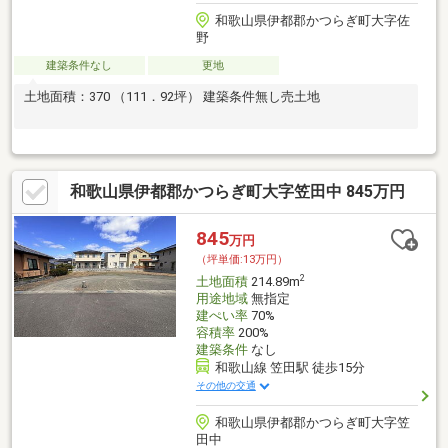
和歌山県伊都郡かつらぎ町大字佐
野
建築条件なし
更地
土地面積：370 （111．92坪） 建築条件無し売土地
和歌山県伊都郡かつらぎ町大字笠田中 845万円
845
万円
（坪単価:13万円）
2
土地面積
214.89m
用途地域
無指定
建ぺい率
70%
容積率
200%
建築条件
なし
和歌山線 笠田駅 徒歩15分
その他の交通
和歌山県伊都郡かつらぎ町大字笠
田中