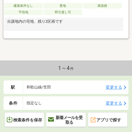
建築条件なし
更地
南道路
平坦地
即引渡し可
分譲地内の宅地、残り2区画です
1～4
件
駅
変更する
和歌山線/笠田
条件
変更する
指定なし
新着メールを受
検索条件を保存
アプリで探す
取る