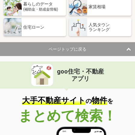
暮らしのデータ
家賃相場
(補助金・助成金情報)
人気タウン
住宅ローン
ランキング
ページトップに戻る
goo住宅・不動産
アプリ
大手不動産サイト
物件
の
を
まとめて検索！