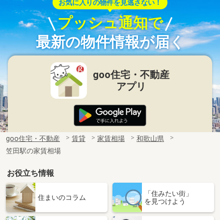
お気に入りの物件を見逃さない！
プッシュ通知で
最新の物件情報が届く
goo住宅・不動産
アプリ
goo住宅・不動産
賃貸
家賃相場
和歌山県
笠田駅の家賃相場
お役立ち情報
「住みたい街」
住まいのコラム
を見つけよう