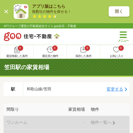
アプリ版はこちら
開く
複数社の物件を探せる！
NTTグループ運営の不動産総合サイト goo住宅・不動産
0
0
0
0
最近検索した条件
最近見た物件
保存した条件
お気に入り
笠田駅の家賃相場
駅
変更する
和歌山線/笠田
間取り
家賃相場
物件
ワンルーム
-
物件一覧へ