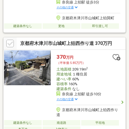
奈良線 上狛駅 徒歩3分
その他の交通
京都府木津川市山城町上狛巽町
建築条件なし
更地
即引渡し可
京都府木津川市山城町上狛西作り道 370万円
370
万円
（坪単価:5.85万円）
2
土地面積
209.19m
用途地域
１種住居
建ぺい率
60%
容積率
160%
建築条件
なし
奈良線 上狛駅 徒歩10分
その他の交通
京都府木津川市山城町上狛西作り
道
建築条件なし
南道路
平坦地