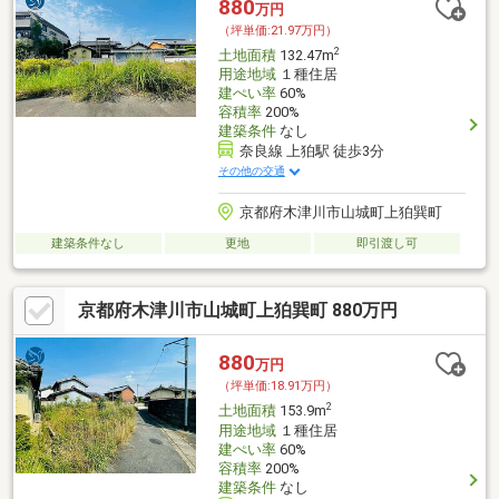
880
万円
（坪単価:21.97万円）
2
土地面積
132.47m
用途地域
１種住居
建ぺい率
60%
容積率
200%
建築条件
なし
奈良線 上狛駅 徒歩3分
その他の交通
京都府木津川市山城町上狛巽町
建築条件なし
更地
即引渡し可
京都府木津川市山城町上狛巽町 880万円
880
万円
（坪単価:18.91万円）
2
土地面積
153.9m
用途地域
１種住居
建ぺい率
60%
容積率
200%
建築条件
なし