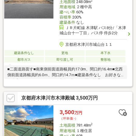
2
土地面積
248.08m
用途地域
２種中高
建ぺい率
60%
容積率
200%
建築条件
なし
ＪＲ片町線 木津駅 バス8分/「木津
城山台十一丁目」バス停 停歩2分
京都府木津川市城山台１１
建築条件なし
更地
本下水
都市ガス
即引渡し可
整形地
■二面道路面す■南東側前面道路幅員約17.0m、間口約16.4m■北西
側前面道路幅員約6.0ｍ、間口約14.7ｍ■建築条件なし お好きな
工務店・ハウスメーカーにて建築可能です■区画整理された整形
地■更地■陽当たり良好■城山台では珍しい建蔽率60％、容積率
200％■国道直通
京都府木津川市木津殿城 3,500万円
3,500
万円
（坪単価:-）
2
土地面積
781.48m
用途地域
１種住居
建ぺい率
60%