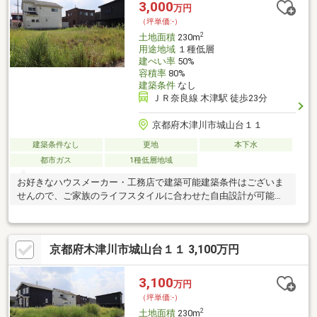
3,000
万円
（坪単価:-）
2
土地面積
230m
用途地域
１種低層
建ぺい率
50%
容積率
80%
建築条件
なし
ＪＲ奈良線 木津駅 徒歩23分
京都府木津川市城山台１１
建築条件なし
更地
本下水
都市ガス
1種低層地域
お好きなハウスメーカー・工務店で建築可能建築条件はございま
せんので、ご家族のライフスタイルに合わせた自由設計が可能で
す
京都府木津川市城山台１１ 3,100万円
3,100
万円
（坪単価:-）
2
土地面積
230m