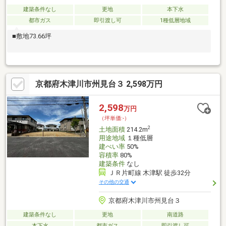
建築条件なし
更地
本下水
都市ガス
即引渡し可
1種低層地域
■敷地73.66坪
京都府木津川市州見台３ 2,598万円
2,598
万円
（坪単価:-）
2
土地面積
214.2m
用途地域
１種低層
建ぺい率
50%
容積率
80%
建築条件
なし
ＪＲ片町線 木津駅 徒歩32分
その他の交通
京都府木津川市州見台３
建築条件なし
更地
南道路
本下水
都市ガス
即引渡し可