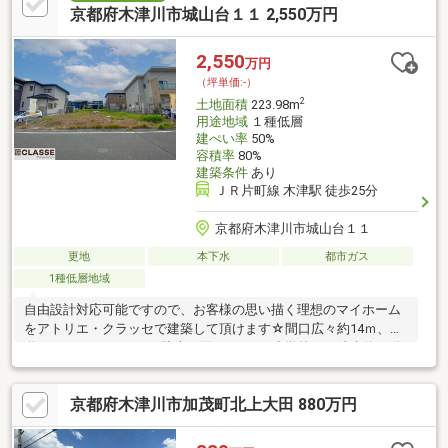
京都府木津川市城山台１１ 2,550万円
2,550
万円
（坪単価:-）
2
土地面積
223.98m
用途地域
１種低層
建ぺい率
50%
容積率
80%
建築条件
あり
ＪＲ片町線 木津駅 徒歩25分
京都府木津川市城山台１１
更地
本下水
都市ガス
1種低層地域
自由設計対応可能ですので、お客様の思い描く理想のマイホーム
をアトリエ・クラッセで建築して頂けます☆間口広々約14ｍ、前
道も6ｍございますので駐車も困りません♪小学校まで徒歩約10分
ですのでお子様の通学も安心ですね！大型スーパーがございます
ので日々のお買い物も困りませんよ！緑豊かで閑静な住宅街です
京都府木津川市加茂町北上大田 880万円
☆土地探し・中古物件・査定・資金計画・オシャレな注文住宅・
リフォーム・インテリアはクラッセ住宅販売にお任せください。
狭小・3階建・ローコスト住宅もご相談いただけます。宇治・城陽