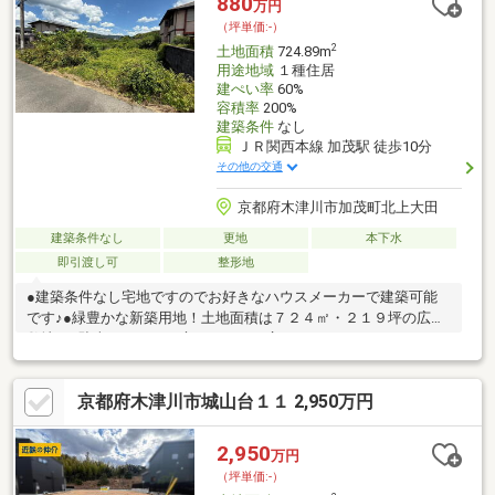
880
万円
近辺の物件多数ございます。お気軽に0120-339-330までお問合せ
（坪単価:-）
ください。【建築条件無し価格：2680万円】
2
土地面積
724.89m
用途地域
１種住居
建ぺい率
60%
容積率
200%
建築条件
なし
ＪＲ関西本線 加茂駅 徒歩10分
その他の交通
京都府木津川市加茂町北上大田
建築条件なし
更地
本下水
即引渡し可
整形地
●建築条件なし宅地ですのでお好きなハウスメーカーで建築可能
です♪●緑豊かな新築用地！土地面積は７２４㎡・２１９坪の広々
敷地！●駐車スペースや庭スペースも広くとることができます！●
土地の広い物件ですので平屋住宅の建築にも適しています。●駅
徒歩１１分の好立地！駅前には商業施設・銀行も多数あります！
京都府木津川市城山台１１ 2,950万円
2,950
万円
（坪単価:-）