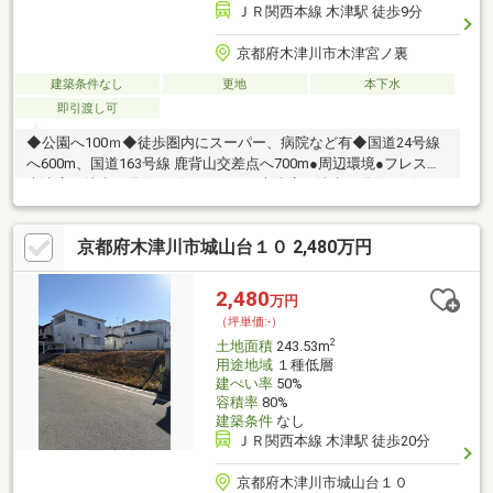
ＪＲ関西本線 木津駅 徒歩9分
京都府木津川市木津宮ノ裏
建築条件なし
更地
本下水
即引渡し可
◆公園へ100ｍ◆徒歩圏内にスーパー、病院など有◆国道24号線
へ600m、国道163号線 鹿背山交差点へ700m●周辺環境●フレスコ
木津店へ徒歩11分(850m)～サンディ木津店へ徒歩12分(960m)～ス
ーパーセンターPLANTへ車4分(2km)～コスモス城山台店へ車5分
(2.4km)～京都山城総合医療センターへ徒歩12分(950m)～常盤公
京都府木津川市城山台１０ 2,480万円
園へ徒歩2分(100m)～国道24号線へ車1分(600m)～国道163号線 鹿
背山交差点へ車2分(700km)～木津川市立木津小学校へ徒歩19分
(1450m)～木津川市立木津中学校へ徒歩31分(2480m)
2,480
万円
（坪単価:-）
2
土地面積
243.53m
用途地域
１種低層
建ぺい率
50%
容積率
80%
建築条件
なし
ＪＲ関西本線 木津駅 徒歩20分
京都府木津川市城山台１０