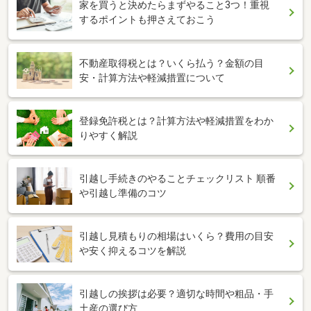
家を買うと決めたらまずやること3つ！重視
するポイントも押さえておこう
不動産取得税とは？いくら払う？金額の目
安・計算方法や軽減措置について
登録免許税とは？計算方法や軽減措置をわか
りやすく解説
引越し手続きのやることチェックリスト 順番
や引越し準備のコツ
引越し見積もりの相場はいくら？費用の目安
や安く抑えるコツを解説
引越しの挨拶は必要？適切な時間や粗品・手
土産の選び方