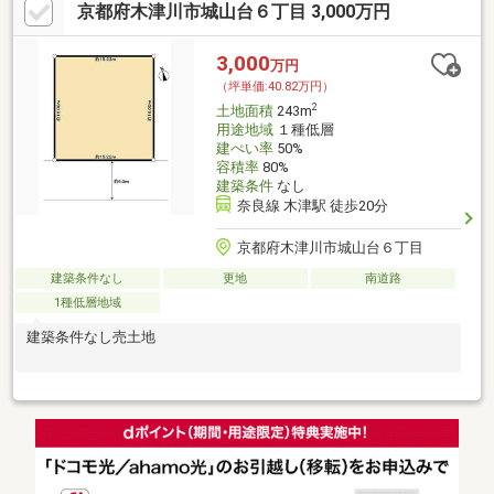
京都府木津川市城山台６丁目 3,000万円
3,000
万円
（坪単価:40.82万円）
2
土地面積
243m
用途地域
１種低層
建ぺい率
50%
容積率
80%
建築条件
なし
奈良線 木津駅 徒歩20分
京都府木津川市城山台６丁目
建築条件なし
更地
南道路
1種低層地域
建築条件なし売土地