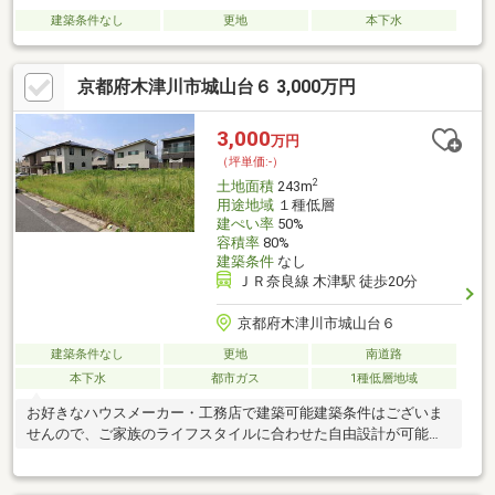
建築条件なし
更地
本下水
京都府木津川市城山台６ 3,000万円
3,000
万円
（坪単価:-）
2
土地面積
243m
用途地域
１種低層
建ぺい率
50%
容積率
80%
建築条件
なし
ＪＲ奈良線 木津駅 徒歩20分
京都府木津川市城山台６
建築条件なし
更地
南道路
本下水
都市ガス
1種低層地域
お好きなハウスメーカー・工務店で建築可能建築条件はございま
せんので、ご家族のライフスタイルに合わせた自由設計が可能で
す