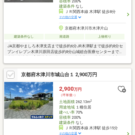
容積率
200%
建築条件
なし
ＪＲ関西本線 木津駅 徒歩8分
その他の交通
京都府木津川市木津片山
建築条件なし
南道路
上物有り
JA京都やましろ木津支店まで徒歩約6分JR木津駅まで徒歩約8分セ
ブンイレブン木津川原田店徒歩約8分山城総合医療センターまで徒
歩約9分清水保育園徒歩約9分サンディ木津店まで徒歩約9分南都
銀行 木津支店まで徒歩約9分ケアーズドラック木津店まで徒歩約
10分スーパーフレスコ木津店まで徒歩約11分木津川市役所まで徒
京都府木津川市城山台１ 2,900万円
歩約13分PLANT木津川店まで徒歩18分
2,900
万円
（坪単価:-）
2
土地面積
262.13m
用途地域
１種住居
建ぺい率
70%
容積率
200%
建築条件
なし
ＪＲ関西本線 木津駅 徒歩15分
その他の交通