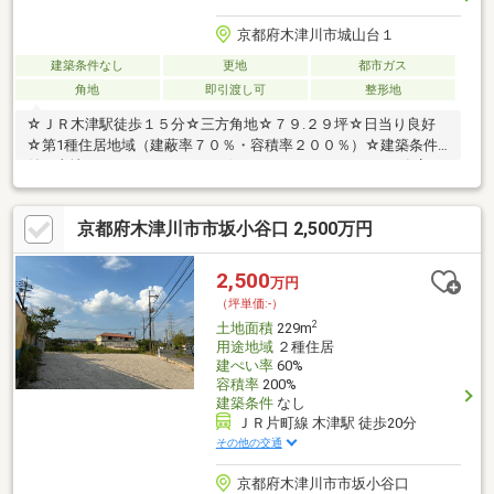
京都府木津川市城山台１
建築条件なし
更地
都市ガス
角地
即引渡し可
整形地
☆ＪＲ木津駅徒歩１５分☆三方角地☆７９.２９坪☆日当り良好
☆第1種住居地域（建蔽率７０％・容積率２００％）☆建築条件
付き土地ではありません。 お好きなハウスメーカー・工務店で
建築可能です。
京都府木津川市市坂小谷口 2,500万円
2,500
万円
（坪単価:-）
2
土地面積
229m
用途地域
２種住居
建ぺい率
60%
容積率
200%
建築条件
なし
ＪＲ片町線 木津駅 徒歩20分
その他の交通
京都府木津川市市坂小谷口