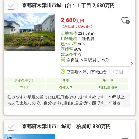
京都府木津川市城山台１１丁目 2,680万円
2,680
万円
（坪単価:39.56万円）
2
土地面積
223.98m
用途地域
１種低層
建ぺい率
50%
容積率
80%
建築条件
なし
奈良線 木津駅 徒歩23分
京都府木津川市城山台１１丁目
建築条件なし
更地
平坦地
本下水
都市ガス
1種低層地域
住みやすい環境の整った住宅用地なのでおすすめです。60坪以上
もある土地なので、自分なりに自由に設計が可能です。平坦地な
ので、買い物のときの道のりで負担抑えることができますよ。不
動産のプロフェッショナル
京都府木津川市山城町上狛巽町 880万円