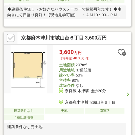
◆建築条件無し（お好きなハウスメーカーで建築可能です）◆南
向きにて日当り良好！【現地見学可能】 ・ＡＭ10：00～ＰＭ
19：00までいつでもご見学可能です。 ・現地待ち合わせ可能で
す。【学校案内】 ・州見台小学校…約１３分 ・木津南中学校…
約５分【2025年不動産売買契約件数213件】・当社の営業スタッ
京都府木津川市城山台６丁目 3,600万円
フは宅地建物取引士の国家資格者です。
3,600
万円
（坪単価:40.08万円）
2
土地面積
297m
用途地域
１種低層
建ぺい率
50%
容積率
80%
建築条件
なし
奈良線 木津駅 徒歩20分
京都府木津川市城山台６丁目
建築条件なし
更地
南道路
1種低層地域
建築条件なし売土地