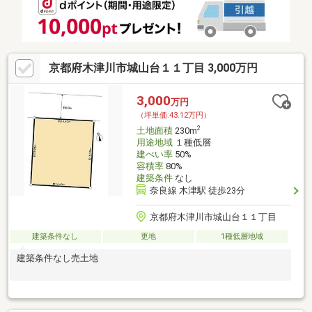
京都府木津川市城山台１１丁目 3,000万円
3,000
万円
（坪単価:43.12万円）
2
土地面積
230m
用途地域
１種低層
建ぺい率
50%
容積率
80%
建築条件
なし
奈良線 木津駅 徒歩23分
京都府木津川市城山台１１丁目
建築条件なし
更地
1種低層地域
建築条件なし売土地