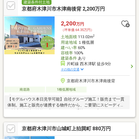
建築条件付土地
京都府木津川市木津南後背 2,200万円
2,200
万円
（坪単価:64.35万円）
2
土地面積
113.02m
用途地域
１種低層
建ぺい率
60%
容積率
100%
建築条件
あり
片町線 西木津駅 徒歩9分
その他の交通
京都府木津川市木津南後背
南道路
1種低層地域
【モデルハウス本日見学可能】自社グループ施工！販売まで一貫
体制。施工と販売が連携する物件だから、ご要望にスピーディー
に対応。設計・性能・広さ、すべてに妥協しない家づくり。
京都府木津川市山城町上狛巽町 880万円