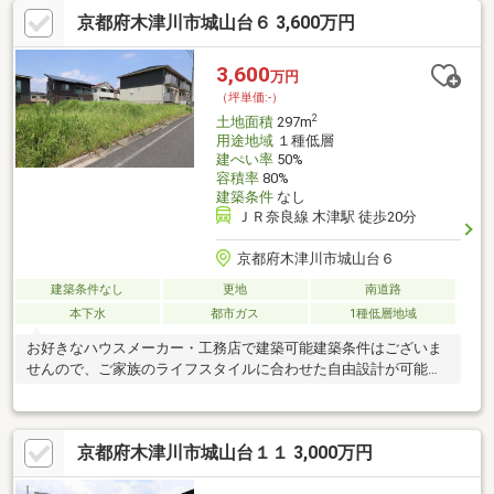
京都府木津川市城山台６ 3,600万円
3,600
万円
（坪単価:-）
2
土地面積
297m
用途地域
１種低層
建ぺい率
50%
容積率
80%
建築条件
なし
ＪＲ奈良線 木津駅 徒歩20分
京都府木津川市城山台６
建築条件なし
更地
南道路
本下水
都市ガス
1種低層地域
お好きなハウスメーカー・工務店で建築可能建築条件はございま
せんので、ご家族のライフスタイルに合わせた自由設計が可能で
す
京都府木津川市城山台１１ 3,000万円