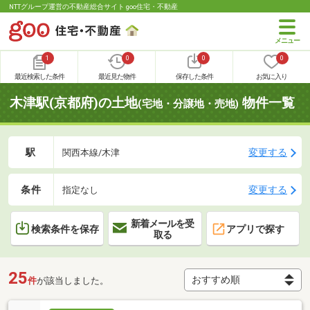
NTTグループ運営の不動産総合サイト goo住宅・不動産
1
0
0
0
最近検索した条件
最近見た物件
保存した条件
お気に入り
木津駅(京都府)の土地
物件一覧
(宅地・分譲地・売地)
駅
変更する
関西本線/木津
条件
変更する
指定なし
新着メールを受
検索条件を保存
アプリで探す
取る
25
件
が該当しました。