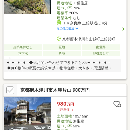
用途地域
１種住居
建ぺい率
70%
容積率
200%
建築条件
なし
ＪＲ奈良線 上狛駅 徒歩8分
その他の交通
京都府木津川市山城町上狛巽町
建築条件なし
更地
南道路
本下水
角地
即引渡し可
+--+---+---+---◆≪お問い合わせでできること♪≫+--+---+---+---
◆♯(1)物件の概要の請求☆彡・物件住所・大きさ・周辺情報・参
考プラン記載の情報豊富な資料をお送りいたします♪--+---+---
◆♯(2)資金計画☆彡・購入に掛かる費用の確認・お客様の借りれ
る住宅ローンの確認・建築費用の確認--+---+---◆♯(3)類似物件のご
京都府木津川市木津片山 980万円
紹介☆彡・エリアや大きさ、予算に合わせて比較いただける物件
のご紹介--+---+---◆♯(4)見学予約☆彡・百聞は一見に如かず！実
際に現地で誰にでも分かりやすくご説明いたします♪
980
万円
（坪単価:-）
2
土地面積
105.16m
用途地域
無指定
建ぺい率
60%