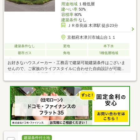
用途地域
１種低層
建ぺい率
50%
容積率
80%
建築条件
なし
ＪＲ奈良線 木津駅 徒歩23分
京都府木津川市城山台１１
建築条件なし
更地
本下水
都市ガス
角地
1種低層地域
お好きなハウスメーカー・工務店で建築可能建築条件はございま
せんので、ご家族のライフスタイルに合わせた自由設計が可能で
す農地転用届出受理通知書（許可書）は未取得につき、買主にて
届出が必要です
建築条件付土地