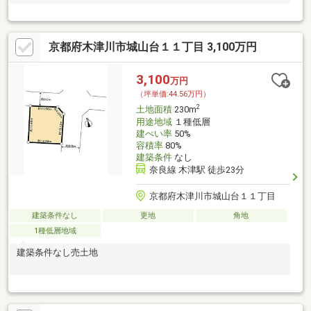
京都府木津川市城山台１１丁目 3,100万円
3,100
万円
（坪単価:44.56万円）
2
土地面積
230m
用途地域
１種低層
建ぺい率
50%
容積率
80%
建築条件
なし
奈良線 木津駅 徒歩23分
京都府木津川市城山台１１丁目
建築条件なし
更地
角地
1種低層地域
建築条件なし売土地