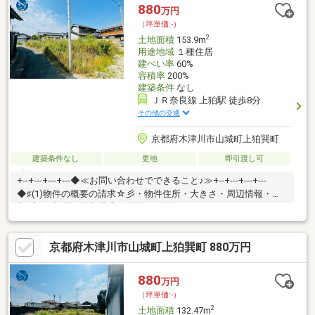
880
万円
（坪単価:-）
2
土地面積
153.9m
用途地域
１種住居
建ぺい率
60%
容積率
200%
建築条件
なし
ＪＲ奈良線 上狛駅 徒歩8分
その他の交通
京都府木津川市山城町上狛巽町
建築条件なし
更地
即引渡し可
+--+---+---+---◆≪お問い合わせでできること♪≫+--+---+---+---
◆♯(1)物件の概要の請求☆彡・物件住所・大きさ・周辺情報・参
考プラン記載の情報豊富な資料をお送りいたします♪--+---+---
◆♯(2)資金計画☆彡・購入に掛かる費用の確認・お客様の借りれ
る住宅ローンの確認・建築費用の確認--+---+---◆♯(3)類似物件のご
京都府木津川市山城町上狛巽町 880万円
紹介☆彡・エリアや大きさ、予算に合わせて比較いただける物件
のご紹介--+---+---◆♯(4)見学予約☆彡・百聞は一見に如かず！実
際に現地で誰にでも分かりやすくご説明いたします♪
880
万円
（坪単価:-）
2
土地面積
132.47m