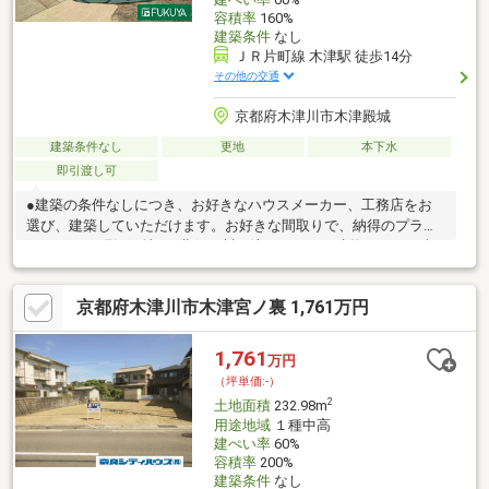
容積率
160%
建築条件
なし
ＪＲ片町線 木津駅 徒歩14分
その他の交通
京都府木津川市木津殿城
建築条件なし
更地
本下水
即引渡し可
●建築の条件なしにつき、お好きなハウスメーカー、工務店をお
選び、建築していただけます。お好きな間取りで、納得のプラン
ニングを♪●現況更地！●北側は川が流れており、建物がなく日当
たり通風良好！◎土日も営業しておりますのでお気軽にお問い合
わせください。「まずは資料請求だけ…」「ほかの物件も提案し
京都府木津川市木津宮ノ裏 1,761万円
てほしい」等のご相談も大歓迎！
1,761
万円
（坪単価:-）
2
土地面積
232.98m
用途地域
１種中高
建ぺい率
60%
容積率
200%
建築条件
なし