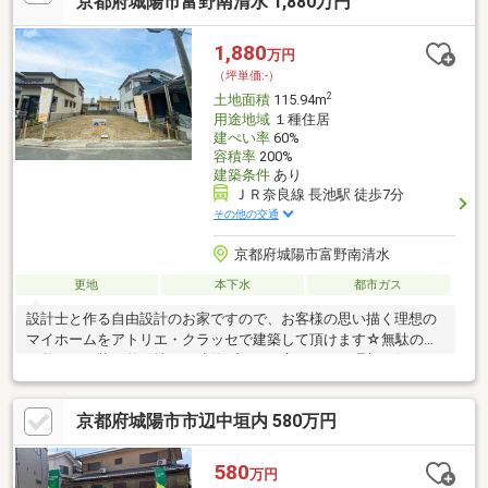
京都府城陽市富野南清水 1,880万円
1,880
万円
（坪単価:-）
2
土地面積
115.94m
用途地域
１種住居
建ぺい率
60%
容積率
200%
建築条件
あり
ＪＲ奈良線 長池駅 徒歩7分
その他の交通
京都府城陽市富野南清水
更地
本下水
都市ガス
設計士と作る自由設計のお家ですので、お客様の思い描く理想の
マイホームをアトリエ・クラッセで建築して頂けます☆無駄のな
い整った形状の整形地で、建築プランが立てやすく理想の住まい
が実現しやすい！JRと近鉄の2路線利用可能で通勤や通学に便利
な立地！さらに、アル・プラザ城陽まで徒歩約5分と、日々のお買
京都府城陽市市辺中垣内 580万円
い物にも困りません。子育て世帯にもおすすめです！土地探し・
中古物件・査定・資金計画・オシャレな注文住宅・リフォーム・
インテリアはクラッセ住宅販売にお任せください。宇治・城陽近
580
万円
辺の物件多数ございます。お気軽に0120-339-330までお問合せく