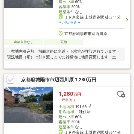
建ぺい率
60%
容積率
200%
建築条件
なし
ＪＲ奈良線 山城青谷駅 徒歩11分
その他の交通
京都府城陽市市辺西川原
建築条件なし
更地
・敷地内引込無、前面道路に水道・下水管が埋設されています・
現況地目（畑）は引き渡しまでに雑種地に地目変更します・土地
面積にセットバック面積含みます・分筆前の面積につき、増減が
発生する場合があります
京都府城陽市市辺西川原 1,280万円
1,280
万円
（坪単価:-）
2
土地面積
191.68m
用途地域
１種住居
建ぺい率
60%
容積率
200%
建築条件
なし
ＪＲ奈良線 山城青谷駅 徒歩11分