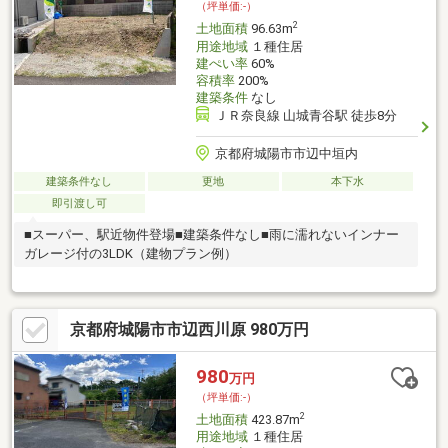
（坪単価:-）
ださい。【建築条件無し価格：2210万円】
2
土地面積
96.63m
用途地域
１種住居
建ぺい率
60%
容積率
200%
建築条件
なし
ＪＲ奈良線 山城青谷駅 徒歩8分
京都府城陽市市辺中垣内
建築条件なし
更地
本下水
即引渡し可
■スーパー、駅近物件登場■建築条件なし■雨に濡れないインナー
ガレージ付の3LDK（建物プラン例）
京都府城陽市市辺西川原 980万円
980
万円
（坪単価:-）
2
土地面積
423.87m
用途地域
１種住居