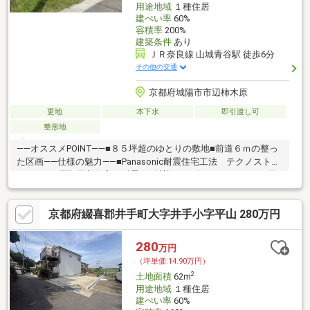
用途地域
１種住居
建ぺい率
60%
容積率
200%
建築条件
あり
ＪＲ奈良線 山城青谷駅 徒歩6分
その他の交通
京都府城陽市市辺柿木原
更地
本下水
即引渡し可
整形地
――オススメPOINT――■８５坪超のゆとりの敷地■前道６ｍの整っ
た区画――仕様の魅力――■Panasonic耐震住宅工法 テクノストラ
クチャー■長期優良住宅（耐震3・断熱5・一次6）■ハイドア・天
井高2500■インテリアコーディネーター付■外壁 親水／光セラ■
トリプルワイドIH／ガスコンロ■乾太くん■キッチン自動水栓■宅
京都府綴喜郡井手町大字井手小字平山 280万円
配ボックスorカーポート1台用当社施工例については、施工例タブ
をご覧ください
280
万円
（坪単価:14.90万円）
2
土地面積
62m
用途地域
１種住居
建ぺい率
60%