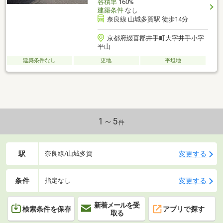
容積率
160%
建築条件
なし
奈良線 山城多賀駅 徒歩14分
京都府綴喜郡井手町大字井手小字
平山
建築条件なし
更地
平坦地
1～5
件
駅
変更する
奈良線/山城多賀
条件
変更する
指定なし
新着メールを受
検索条件を保存
アプリで探す
取る