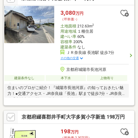
3,080
万円
（坪単価:-）
2
土地面積
212.63m
用途地域
１種住居
建ぺい率
60%
容積率
200%
建築条件
なし
ＪＲ奈良線 長池駅 徒歩7分
その他の交通
京都府城陽市長池河原
建築条件なし
本下水
上物有り
住まいのプロがご紹介！『城陽市長池河原』の知っておきたい魅
力！●交通アクセス・JR奈良線「長池」駅まで徒歩7分・JR奈良
線「山城青谷」駅まで徒歩27分●土地面積212.63㎡(約64.32坪)！●
第一種住居地域内に位置しています。●建ぺい率60%、容積率は
200%。●お好きなハウスメーカー・工務店をご利用いただけま
京都府綴喜郡井手町大字多賀小字新造 198万円
す。●建築可能な建物プラン例など、詳しくはお気軽にお問い合
わせください。●周辺環境・富野小学校：徒歩14分(約1100m)・南
城陽中学校：徒歩13分(約990m)・セブンイレブン城陽長池店：徒
198
万円
歩1分(約60m)・城陽長池郵便局：徒歩6分(約440m)
（坪単価:2.30万円）