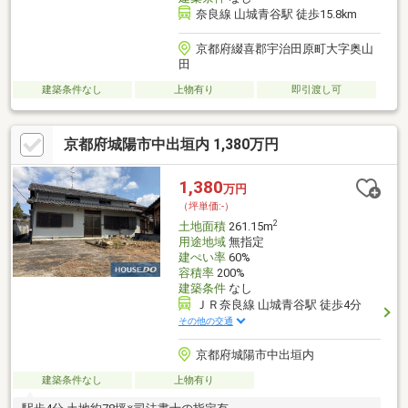
奈良線 山城青谷駅 徒歩15.8km
京都府綴喜郡宇治田原町大字奥山
田
建築条件なし
上物有り
即引渡し可
京都府城陽市中出垣内 1,380万円
1,380
万円
（坪単価:-）
2
土地面積
261.15m
用途地域
無指定
建ぺい率
60%
容積率
200%
建築条件
なし
ＪＲ奈良線 山城青谷駅 徒歩4分
その他の交通
京都府城陽市中出垣内
建築条件なし
上物有り