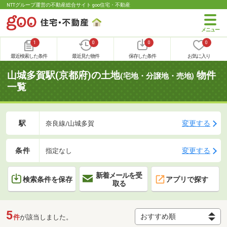
NTTグループ運営の不動産総合サイト goo住宅・不動産
1
0
0
0
最近検索した条件
最近見た物件
保存した条件
お気に入り
山城多賀駅(京都府)の土地
物件
(宅地・分譲地・売地)
一覧
駅
変更する
奈良線/山城多賀
条件
変更する
指定なし
新着メールを受
検索条件を保存
アプリで探す
取る
5
件
が該当しました。