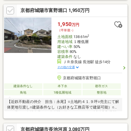
京都府城陽市富野堀口 1,950万円
1,950
万円
（坪単価:-）
2
土地面積
138.61m
用途地域
１種低層
建ぺい率
50%
容積率
80%
建築条件
なし
ＪＲ奈良線 長池駅 徒歩14分
その他の交通
京都府城陽市富野堀口
建築条件なし
本下水
都市ガス
角地
1種低層地域
整形地
【近鉄不動産の仲介 担当：永尾】○土地約４１.９坪○売主にて解
体更地引渡し○建築条件なし（お好きな工務店等で建築可能）○南
西と北西の角地〇北西側道路間口約１３.５ｍ ○近鉄富野荘駅
徒歩約１７分 ＪＲ長池駅まで徒歩約１４分〇前面道路との高低
差が少ない土地です～近隣施設～堀口第１公園まで徒歩約１分ア
京都府城陽市長池河原 3,080万円
ルプラザ城陽まで徒歩約８分