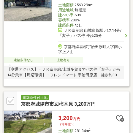
2
土地面積
2563.29m
用途地域
無指定
建ぺい率
60%
容積率
200%
建築条件
なし
ＪＲ奈良線 山城多賀駅 バス14分/
「亥子」バス停 停歩25分
京都府綴喜郡宇治田原町大字南小
字上ノ山
建築条件なし
上物有り
【交通アクセス】・ＪＲ奈良線/山城多賀までバス停『亥子』から
14分乗車【周辺環境】・フレンドマート 宇治田原店 徒歩約30
分・ローソン宇治田原船戸 徒歩約26分・宇治田原町役場 徒歩
約30分・うぐいす宇治田原幼稚園 徒歩約49分・・ショッピング
モール『アル・プラザ城陽』 車で約18分【敷地面積広々してい
て事業用地としても最適です】・土地約775坪・建物2棟あり（工
建築条件付土地
場）※司法書士の指定あり
京都府城陽市市辺柿木原 3,200万円
3,200
万円
（坪単価:-）
2
土地面積
281.34m