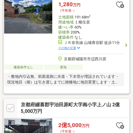
1,280
万円
（坪単価:-）
2
土地面積
191.68m
用途地域
１種住居
建ぺい率
60%
容積率
200%
建築条件
なし
ＪＲ奈良線 山城青谷駅 徒歩11分
その他の交通
京都府城陽市市辺西川原
建築条件なし
更地
・敷地内引込無、前面道路に水道・下水管が埋設されています・
現況地目（畑）は引き渡しまでに雑種地に地目変更します・土地
面積にセットバック面積含みます・分筆前の面積につき、増減が
発生する場合があります
京都府綴喜郡宇治田原町大字南小字上ノ山 2億
5,000万円
2億5,000
万円
（坪単価:-）