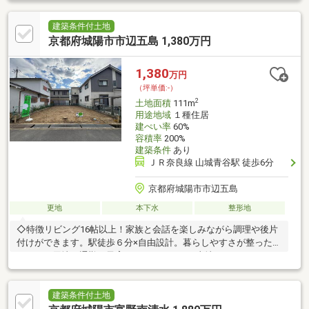
建築条件付土地
京都府城陽市市辺五島 1,380万円
1,380
万円
（坪単価:-）
2
土地面積
111m
用途地域
１種住居
建ぺい率
60%
容積率
200%
建築条件
あり
ＪＲ奈良線 山城青谷駅 徒歩6分
京都府城陽市市辺五島
更地
本下水
整形地
◇特徴リビング16帖以上！家族と会話を楽しみながら調理や後片
付けができます。駅徒歩６分×自由設計。暮らしやすさが整ったマ
イホーム用地。通勤も子育てもスマートに。土地１３８０万円。
駅近立地で叶える現実的な家づくり。
建築条件付土地