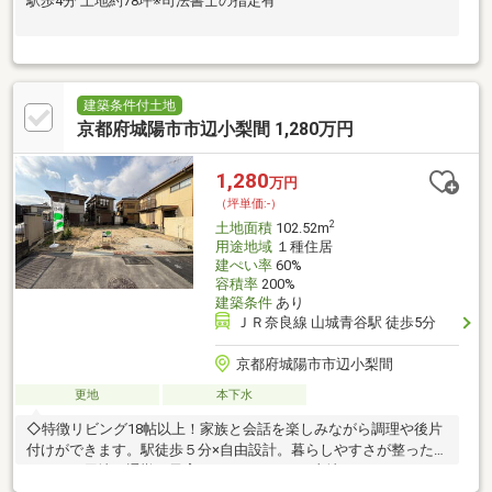
駅歩4分 土地約78坪※司法書士の指定有
建築条件付土地
京都府城陽市市辺小梨間 1,280万円
1,280
万円
（坪単価:-）
2
土地面積
102.52m
用途地域
１種住居
建ぺい率
60%
容積率
200%
建築条件
あり
ＪＲ奈良線 山城青谷駅 徒歩5分
京都府城陽市市辺小梨間
更地
本下水
◇特徴リビング18帖以上！家族と会話を楽しみながら調理や後片
付けができます。駅徒歩５分×自由設計。暮らしやすさが整ったマ
イホーム用地。通勤も子育てもスマートに。土地１２８０万円。
駅近立地で叶える現実的な家づくり。