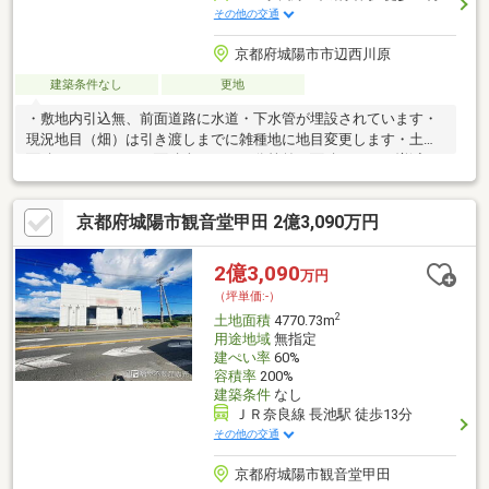
その他の交通
京都府城陽市市辺西川原
建築条件なし
更地
・敷地内引込無、前面道路に水道・下水管が埋設されています・
現況地目（畑）は引き渡しまでに雑種地に地目変更します・土地
面積にセットバック面積含みます・分筆前の面積につき、増減が
発生する場合があります
京都府城陽市観音堂甲田 2億3,090万円
2億3,090
万円
（坪単価:-）
2
土地面積
4770.73m
用途地域
無指定
建ぺい率
60%
容積率
200%
建築条件
なし
ＪＲ奈良線 長池駅 徒歩13分
その他の交通
京都府城陽市観音堂甲田