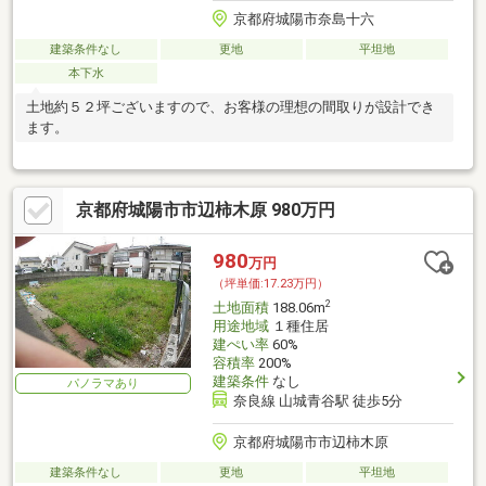
京都府城陽市奈島十六
建築条件なし
更地
平坦地
本下水
土地約５２坪ございますので、お客様の理想の間取りが設計でき
ます。
京都府城陽市市辺柿木原 980万円
980
万円
（坪単価:17.23万円）
2
土地面積
188.06m
用途地域
１種住居
建ぺい率
60%
容積率
200%
建築条件
なし
パノラマあり
奈良線 山城青谷駅 徒歩5分
京都府城陽市市辺柿木原
建築条件なし
更地
平坦地