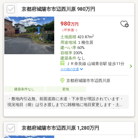
京都府城陽市市辺西川原 980万円
980
万円
（坪単価:-）
2
土地面積
423.87m
用途地域
１種住居
建ぺい率
60%
容積率
200%
建築条件
なし
ＪＲ奈良線 山城青谷駅 徒歩11分
その他の交通
京都府城陽市市辺西川原
建築条件なし
更地
・敷地内引込無、前面道路に水道・下水管が埋設されています・
現況地目（畑）は引き渡しまでに雑種地に地目変更します・土地
面積にセットバック面積含みます・分筆前の面積につき、増減が
発生する場合があります
京都府城陽市市辺西川原 1,280万円