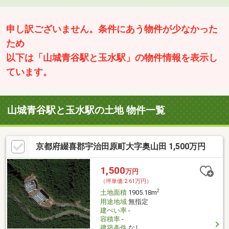
申し訳ございません。条件にあう物件が少なかった
ため
以下は「山城青谷駅と玉水駅」の物件情報を表示し
ています。
山城青谷駅と玉水駅の土地 物件一覧
京都府綴喜郡宇治田原町大字奥山田 1,500万円
1,500
万円
（坪単価:2.61万円）
2
土地面積
1905.18m
用途地域
無指定
建ぺい率
-
容積率
-
建築条件
なし