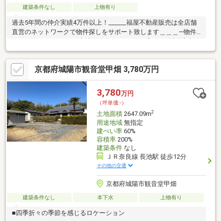
建築条件なし
上物有り
過去5年間の仲介実績4万件以上！______福屋不動産販売は全店舗
直営のネットワークで物件探しをサポート致します＿＿＿―物件
のおすすめポイント―■土地面積約1443.14坪と広々！■近鉄京都線
とＪＲ奈良線の2沿線利用可能の為、通勤や通学に便利！・JR奈
良線「長池」駅まで徒歩13分・JR奈良線「山城青谷」駅まで徒歩
京都府城陽市観音堂甲畑 3,780万円
17分・近鉄京都線「富野荘」駅まで徒歩26分■アルプラザ城陽ま
で徒歩11分！■前面道路幅員約9.0ｍ、間口110ｍ！■店舗用地とし
てご検討いただけます！福屋不動産販売 宇治店までお気軽にお問
3,780
万円
い合わせください！
（坪単価:-）
2
土地面積
2647.09m
用途地域
無指定
建ぺい率
60%
容積率
200%
建築条件
なし
ＪＲ奈良線 長池駅 徒歩12分
その他の交通
京都府城陽市観音堂甲畑
建築条件なし
本下水
上物有り
■四季折々の季節を感じるロケーション