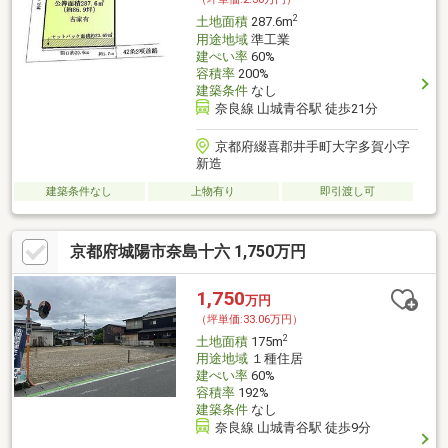
2
土地面積
287.6m
用途地域
準工業
建ぺい率
60%
容積率
200%
建築条件
なし
奈良線 山城青谷駅 徒歩21分
京都府綴喜郡井手町大字多賀小字
新造
建築条件なし
上物有り
即引渡し可
京都府城陽市奈島十六 1,750万円
1,750
万円
（坪単価:33.06万円）
2
土地面積
175m
用途地域
１種住居
建ぺい率
60%
容積率
192%
建築条件
なし
奈良線 山城青谷駅 徒歩9分