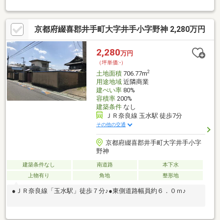
クチャー■長期優良住宅（耐震3・断熱5・一次6）■ハイドア・天
井高2500■インテリアコーディネーター付■外壁 親水／光セラ■
トリプルワイドIH／ガスコンロ■乾太くん■キッチン自動水栓■宅
京都府綴喜郡井手町大字井手小字野神 2,280万円
配ボックスorカーポート1台用当社施工例については、施工例タブ
をご覧ください
2,280
万円
（坪単価:-）
2
土地面積
706.77m
用途地域
近隣商業
建ぺい率
80%
容積率
200%
建築条件
なし
ＪＲ奈良線 玉水駅 徒歩7分
その他の交通
京都府綴喜郡井手町大字井手小字
野神
建築条件なし
南道路
本下水
上物有り
角地
整形地
●ＪＲ奈良線「玉水駅」徒歩７分♪●東側道路幅員約６．０ｍ♪