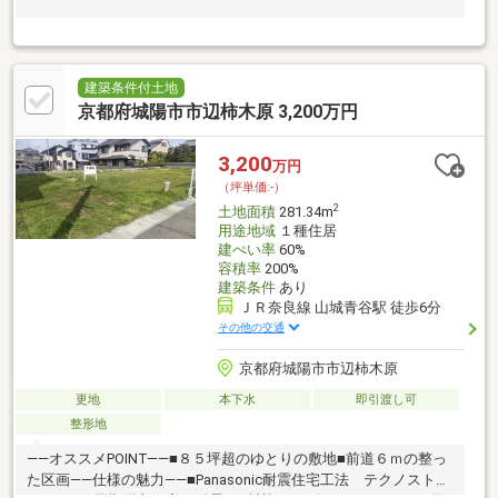
建築条件付土地
京都府城陽市市辺柿木原 3,200万円
3,200
万円
（坪単価:-）
2
土地面積
281.34m
用途地域
１種住居
建ぺい率
60%
容積率
200%
建築条件
あり
ＪＲ奈良線 山城青谷駅 徒歩6分
その他の交通
京都府城陽市市辺柿木原
更地
本下水
即引渡し可
整形地
――オススメPOINT――■８５坪超のゆとりの敷地■前道６ｍの整っ
た区画――仕様の魅力――■Panasonic耐震住宅工法 テクノストラ