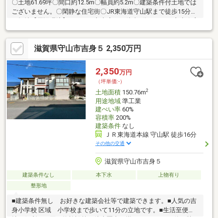
〇土地61.69坪〇間口約12.5m〇幅員約5.2m〇建築条件付土地では
ございません。〇閑静な住宅街〇JR東海道守山駅まで徒歩15分〇
平坦地【周辺環境】サンディ守山店まで徒歩7分ローソン守山今宿
一丁目店まで徒歩4分守山市立守山小学校まで徒歩9分守山市立守
山南中学校まで徒歩11分
滋賀県守山市吉身５ 2,350万円
2,350
万円
（坪単価:-）
2
土地面積
150.76m
用途地域
準工業
建ぺい率
60%
容積率
200%
建築条件
なし
ＪＲ東海道本線 守山駅 徒歩16分
その他の交通
滋賀県守山市吉身５
建築条件なし
本下水
上物有り
整形地
■建築条件無し お好きな建築会社等で建築できます。■人気の吉
身小学校 区域 小学校まで歩いて11分の立地です。■生活至便