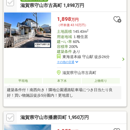
滋賀県守山市古高町 1,898万円
1,898
万円
（坪単価:43.10万円）
2
土地面積
145.43m
用途地域
１種住居
建ぺい率
60%
容積率
200%
建築条件
あり
東海道本線 守山駅 徒歩26分
その他の交通
滋賀県守山市古高町
平坦地
本下水
上物有り
建築条件付！南西向き！隣地公園通路駐車場につき日当たり良
好！買い物施設徒歩5分圏内！更地渡し
滋賀県守山市播磨田町 1,950万円