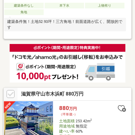
建築条件なし
本下水
上物有り
角地
建築条件無！土地52.93坪！三方角地！前面道路が広く、開放的で
す
滋賀県守山市木浜町 880万円
880
万円
（坪単価:-）
2
土地面積
253.42m
用途地域
無指定
建ぺい率
60%