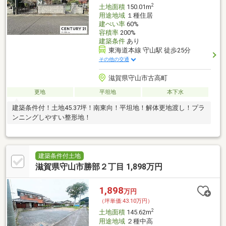
2
土地面積
150.01m
用途地域
１種住居
建ぺい率
60%
容積率
200%
建築条件
あり
東海道本線 守山駅 徒歩25分
その他の交通
滋賀県守山市古高町
更地
平坦地
本下水
建築条件付！土地45.37坪！南東向！平坦地！解体更地渡し！プラ
ンニングしやすい整形地！
建築条件付土地
滋賀県守山市勝部２丁目 1,898万円
1,898
万円
（坪単価:43.10万円）
2
土地面積
145.62m
用途地域
２種中高