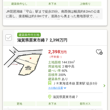
建築条件なし
本下水
上物有り
JR琵琶湖線「守山」駅まで徒歩25分。南西側は幅員約8.2mの公道
に面し、接道幅は約3.0mです。道路から奥まった敷地形状で、前
面道路からの視線に配慮した建物配置も検討できます。セブンイ
レブン栗東出庭店まで約470m、業務スーパー栗東店まで約
740m、ドラッグユタカ栗東高野店まで約1 280m。葉山小学校ま
で約1 800m、葉山中学校まで約2 330mです。上水道・下水道・集
建築条件付土地
中プロパンガス・電気の設備あり。現況は昭和62年8月築、延床
滋賀県栗東市綣７ 2,398万円
82.35㎡の木造瓦葺2階建。敷地進入路には水路橋があり、法定外
公共物占用許可が必要です。現地で接道状況や敷地の奥行きをご
2,398
万円
確認ください。
（坪単価:-）
2
土地面積
144.33m
用途地域
２種中高
建ぺい率
60%
容積率
200%
建築条件
あり
ＪＲ東海道本線 栗東駅 徒歩3分
その他の交通
滋賀県栗東市綣７
更地
本下水
都市ガス