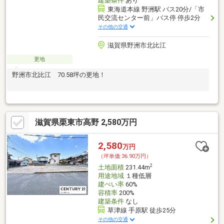
建築条件
あり
東海道本線 野洲駅 バス20分/「市
民交流センター前」バス停 停歩2分
その他の交通
滋賀県野洲市北比江
更地
野洲市北比江 70.58坪の更地！
滋賀県栗東市高野 2,580万円
2,580
万円
（坪単価:36.90万円）
2
土地面積
231.44m
用途地域
１種低層
建ぺい率
60%
容積率
200%
建築条件
なし
草津線 手原駅 徒歩25分
その他の交通