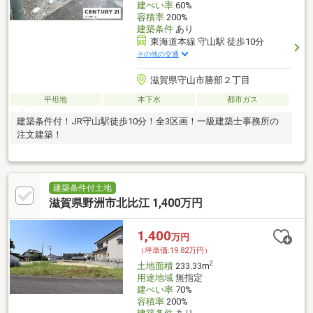
建ぺい率
60%
容積率
200%
建築条件
あり
東海道本線 守山駅 徒歩10分
その他の交通
滋賀県守山市勝部２丁目
平坦地
本下水
都市ガス
建築条件付！JR守山駅徒歩10分！全3区画！一級建築士事務所の
注文建築！
建築条件付土地
滋賀県野洲市北比江 1,400万円
1,400
万円
（坪単価:19.82万円）
2
土地面積
233.33m
用途地域
無指定
建ぺい率
70%
容積率
200%