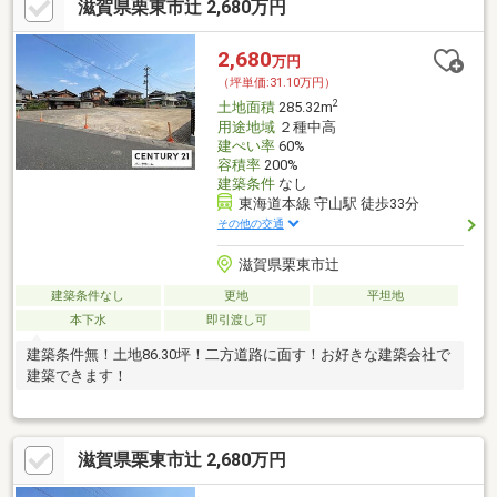
滋賀県栗東市辻 2,680万円
2,680
万円
（坪単価:31.10万円）
2
土地面積
285.32m
用途地域
２種中高
建ぺい率
60%
容積率
200%
建築条件
なし
東海道本線 守山駅 徒歩33分
その他の交通
滋賀県栗東市辻
建築条件なし
更地
平坦地
本下水
即引渡し可
建築条件無！土地86.30坪！二方道路に面す！お好きな建築会社で
建築できます！
滋賀県栗東市辻 2,680万円