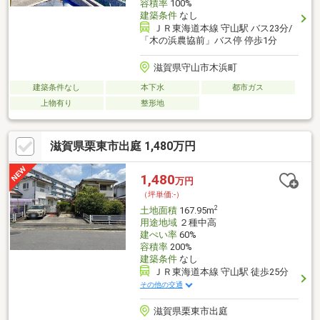
容積率
100%
建築条件
なし
ＪＲ東海道本線 守山駅 バス23分/
「木の浜農協前」バス停 停歩1分
滋賀県守山市木浜町
建築条件なし
本下水
都市ガス
上物有り
整形地
滋賀県栗東市出庭 1,480万円
1,480
万円
（坪単価:-）
2
土地面積
167.95m
用途地域
２種中高
建ぺい率
60%
容積率
200%
建築条件
なし
ＪＲ東海道本線 守山駅 徒歩25分
その他の交通
滋賀県栗東市出庭