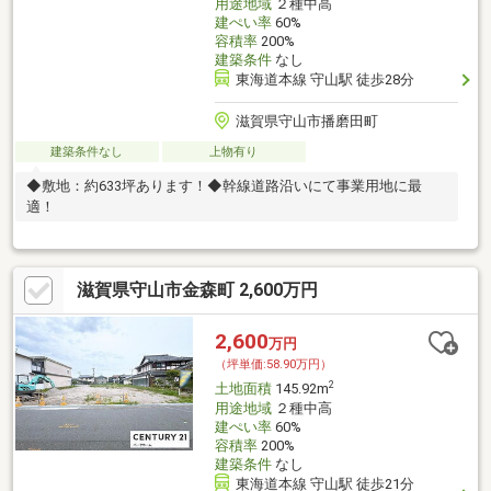
用途地域
２種中高
建ぺい率
60%
容積率
200%
建築条件
なし
東海道本線 守山駅 徒歩28分
滋賀県守山市播磨田町
建築条件なし
上物有り
◆敷地：約633坪あります！◆幹線道路沿いにて事業用地に最
適！
滋賀県守山市金森町 2,600万円
2,600
万円
（坪単価:58.90万円）
2
土地面積
145.92m
用途地域
２種中高
建ぺい率
60%
容積率
200%
建築条件
なし
東海道本線 守山駅 徒歩21分