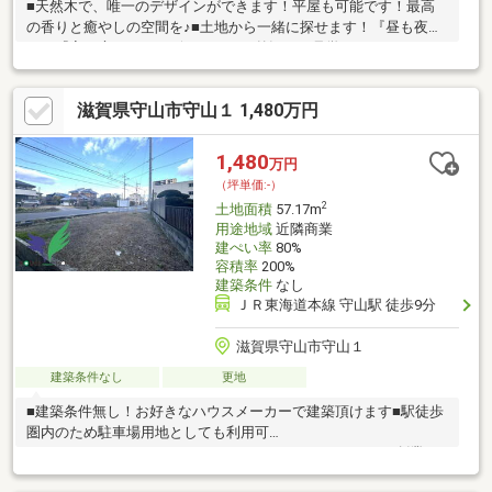
■天然木で、唯一のデザインができます！平屋も可能です！最高
の香りと癒やしの空間を♪■土地から一緒に探せます！『昼も夜
も』『家と庭』までデザインされた外観のご見学も♪■ローコスト
から様々な価格帯で提案が受けられる！『家事ラク動線』『収
納』、経験豊かな設計士が子育て・老後まで考えた【間取り】を
滋賀県守山市守山１ 1,480万円
体感してみてください
1,480
万円
（坪単価:-）
2
土地面積
57.17m
用途地域
近隣商業
建ぺい率
80%
容積率
200%
建築条件
なし
ＪＲ東海道本線 守山駅 徒歩9分
滋賀県守山市守山１
建築条件なし
更地
■建築条件無し！お好きなハウスメーカーで建築頂けます■駅徒歩
圏内のため駐車場用地としても利用可
********************************************************創業70
年大津で不動産物件のご相談なら高栄ホームへお任せ下さい!中古