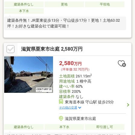
建築条件なし
更地
平坦地
本下水
建築条件無！JR栗東徒歩13分・守山徒歩17分！更地！土地63.02
坪！お好きな建築会社で建築可能！
滋賀県栗東市出庭 2,580万円
2,580
万円
（坪単価:32.70万円）
2
土地面積
261.15m
用途地域
１種中高
建ぺい率
60%
容積率
200%
建築条件
なし
東海道本線 守山駅 徒歩25分
その他の交通
滋賀県栗東市出庭
建築条件なし
本下水
即引渡し可