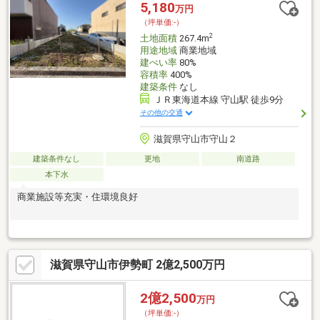
についても随時ご相談可能です〇お電話・LINEにてお気軽にお問
5,180
万円
い合わせ下さい◇下記リンクよりHP・SNS・施工事例ご覧いただ
（坪単価:-）
けます☆
2
土地面積
267.4m
用途地域
商業地域
建ぺい率
80%
容積率
400%
建築条件
なし
ＪＲ東海道本線 守山駅 徒歩9分
その他の交通
滋賀県守山市守山２
建築条件なし
更地
南道路
本下水
商業施設等充実・住環境良好
滋賀県守山市伊勢町 2億2,500万円
2億2,500
万円
（坪単価:-）