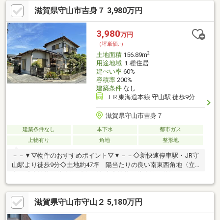
戸建・マンション・土地、不動産の売却相談・買取幅広くご提案
滋賀県守山市吉身７ 3,980万円
させていただきます！
********************************************************
3,980
万円
（坪単価:-）
2
土地面積
156.89m
用途地域
１種住居
建ぺい率
60%
容積率
200%
建築条件
なし
ＪＲ東海道本線 守山駅 徒歩9分
滋賀県守山市吉身７
建築条件なし
本下水
都市ガス
上物有り
角地
整形地
－－▼▽物件のおすすめポイント▽▼－－◇新快速停車駅・JR守
山駅より徒歩9分◇土地約47坪 陽当たりの良い南東西角地〈立
入が丘小学校 徒歩約4分〉〈守山中学校 徒歩約37分〉－－
▼▽L-planning （エルプランニング）▽▼－－【栗東市・守山
市・草津市／不動産・リフォーム】滋賀県の不動産・リフォーム
滋賀県守山市守山２ 5,180万円
は全て当店にワンストップでお任せください！＼Google口コミ
110件以上！☆4.9の高評価を頂いております♪／◇ 当日のご内覧