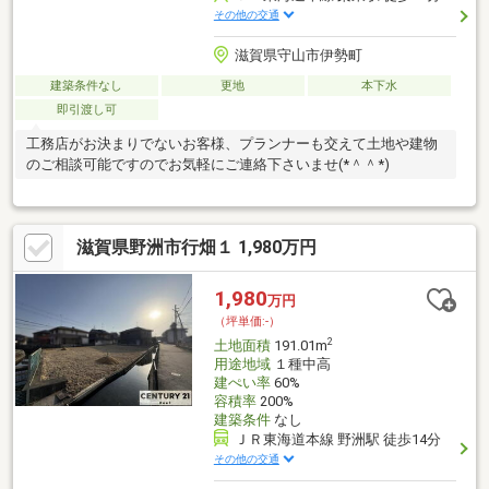
その他の交通
滋賀県守山市伊勢町
建築条件なし
更地
本下水
即引渡し可
工務店がお決まりでないお客様、プランナーも交えて土地や建物
のご相談可能ですのでお気軽にご連絡下さいませ(*＾＾*)
滋賀県野洲市行畑１ 1,980万円
1,980
万円
（坪単価:-）
2
土地面積
191.01m
用途地域
１種中高
建ぺい率
60%
容積率
200%
建築条件
なし
ＪＲ東海道本線 野洲駅 徒歩14分
その他の交通