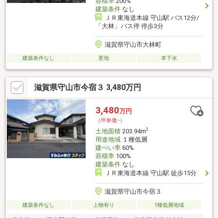
容積率
200%
建築条件
なし
ＪＲ東海道本線 守山駅 バス12分/
「大林」バス停 停歩3分
滋賀県守山市大林町
建築条件なし
更地
本下水
滋賀県守山市今宿３ 3,480万円
3,480
万円
（坪単価:-）
2
土地面積
203.94m
用途地域
１種低層
建ぺい率
60%
容積率
100%
建築条件
なし
ＪＲ東海道本線 守山駅 徒歩15分
滋賀県守山市今宿３
建築条件なし
上物有り
1種低層地域