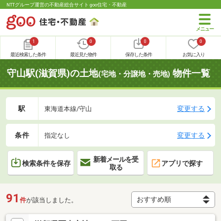
NTTグループ運営の不動産総合サイト goo住宅・不動産
1
0
0
0
最近検索した条件
最近見た物件
保存した条件
お気に入り
守山駅(滋賀県)の土地
物件一覧
(宅地・分譲地・売地)
駅
変更する
東海道本線/守山
条件
変更する
指定なし
新着メールを受
検索条件を保存
アプリで探す
取る
91
件
が該当しました。