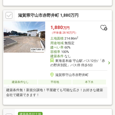
滋賀県守山市赤野井町 1,880万円
1,880
万円
（坪単価:28.90万円）
2
土地面積
214.86m
用途地域
無指定
建ぺい率
60%
容積率
100%
建築条件
なし
東海道本線 守山駅 バス12分/「赤
の野井別院」バス停 停歩5分
滋賀県守山市赤野井町
建築条件なし
平坦地
本下水
建築条件無！新規分譲地！平屋建ても可能な広さ！お好きな建築
会社で建築できます！
建築条件付土地