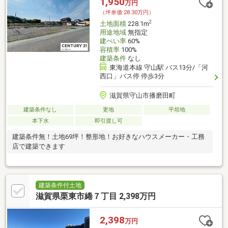
1,950
万円
（坪単価:28.30万円）
2
土地面積
228.1m
用途地域
無指定
建ぺい率
60%
容積率
100%
建築条件
なし
東海道本線 守山駅 バス13分/「河
西口」バス停 停歩3分
滋賀県守山市播磨田町
建築条件なし
更地
平坦地
本下水
即引渡し可
建築条件無！土地69坪！整形地！お好きなハウスメーカー・工務
店で建築できます
建築条件付土地
滋賀県栗東市綣７丁目 2,398万円
2,398
万円