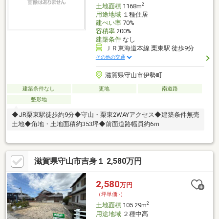
2
土地面積
1168m
用途地域
１種住居
建ぺい率
70%
容積率
200%
建築条件
なし
ＪＲ東海道本線 栗東駅 徒歩9分
その他の交通
滋賀県守山市伊勢町
建築条件なし
更地
南道路
整形地
◆JR栗東駅徒歩約9分◆守山・栗東2WAYアクセス◆建築条件無売
土地◆角地・土地面積約353坪◆前面道路幅員約6ｍ
滋賀県守山市吉身１ 2,580万円
2,580
万円
（坪単価:-）
2
土地面積
105.29m
用途地域
２種中高