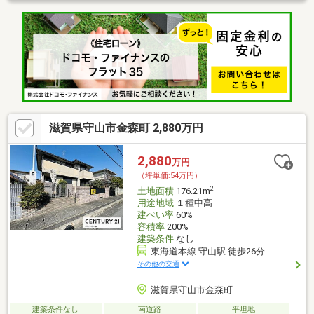
滋賀県守山市金森町 2,880万円
2,880
万円
（坪単価:54万円）
2
土地面積
176.21m
用途地域
１種中高
建ぺい率
60%
容積率
200%
建築条件
なし
東海道本線 守山駅 徒歩26分
その他の交通
滋賀県守山市金森町
建築条件なし
南道路
平坦地