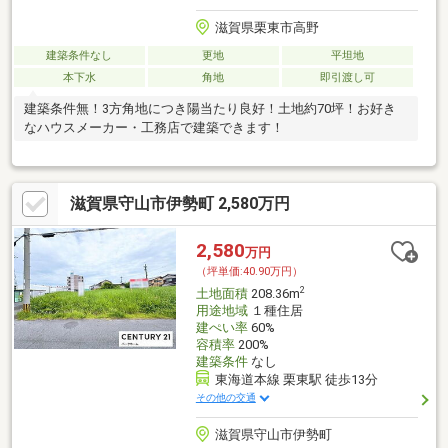
滋賀県栗東市高野
建築条件なし
更地
平坦地
本下水
角地
即引渡し可
建築条件無！3方角地につき陽当たり良好！土地約70坪！お好き
なハウスメーカー・工務店で建築できます！
滋賀県守山市伊勢町 2,580万円
2,580
万円
（坪単価:40.90万円）
2
土地面積
208.36m
用途地域
１種住居
建ぺい率
60%
容積率
200%
建築条件
なし
東海道本線 栗東駅 徒歩13分
その他の交通
滋賀県守山市伊勢町