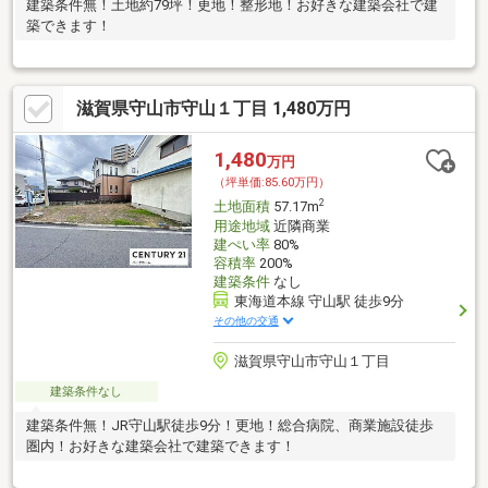
建築条件無！土地約79坪！更地！整形地！お好きな建築会社で建
築できます！
滋賀県守山市守山１丁目 1,480万円
1,480
万円
（坪単価:85.60万円）
2
土地面積
57.17m
用途地域
近隣商業
建ぺい率
80%
容積率
200%
建築条件
なし
東海道本線 守山駅 徒歩9分
その他の交通
滋賀県守山市守山１丁目
建築条件なし
建築条件無！JR守山駅徒歩9分！更地！総合病院、商業施設徒歩
圏内！お好きな建築会社で建築できます！