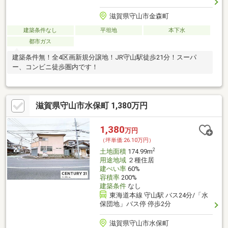
滋賀県守山市金森町
建築条件なし
平坦地
本下水
都市ガス
建築条件無！全4区画新規分譲地！JR守山駅徒歩21分！スーパ
ー、コンビニ徒歩圏内です！
滋賀県守山市水保町 1,380万円
1,380
万円
（坪単価:26.10万円）
2
土地面積
174.99m
用途地域
２種住居
建ぺい率
60%
容積率
200%
建築条件
なし
東海道本線 守山駅 バス24分/「水
保団地」バス停 停歩2分
滋賀県守山市水保町