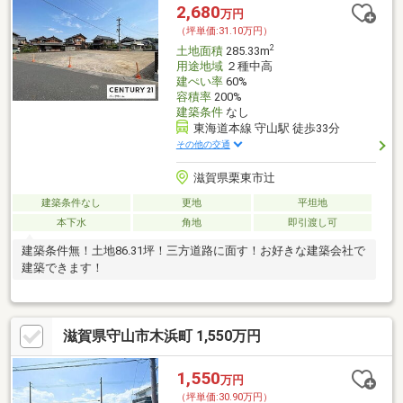
2,680
万円
（坪単価:31.10万円）
2
土地面積
285.33m
用途地域
２種中高
建ぺい率
60%
容積率
200%
建築条件
なし
東海道本線 守山駅 徒歩33分
その他の交通
滋賀県栗東市辻
建築条件なし
更地
平坦地
本下水
角地
即引渡し可
建築条件無！土地86.31坪！三方道路に面す！お好きな建築会社で
建築できます！
滋賀県守山市木浜町 1,550万円
1,550
万円
（坪単価:30.90万円）