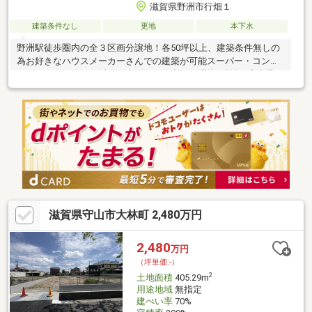
滋賀県野洲市行畑１
建築条件なし
更地
本下水
野洲駅徒歩圏内の全３区画分譲地！各50坪以上、建築条件無しの
為お好きなハウスメーカーさんでの建築が可能スーパー・コンビ
ニ・ドラッグストア近くで生活にも便利な住環境♪現地ご案内承っ
ております♪◆◆地元密着、地元ならではの最新情報を取り揃え
ております！すべてはお客様のためにをモットーに、知識豊富な
スタッフがお客様のご希望に沿う物件をご提案をさせて頂きま
す。どんな事でもお気軽にご相談下さいませ◆◆
滋賀県守山市大林町 2,480万円
2,480
万円
（坪単価:-）
2
土地面積
405.29m
用途地域
無指定
建ぺい率
70%