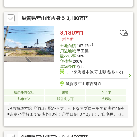
地 便利なお買い物施設等が徒歩圏内に揃っています。■使い勝
手の良い整形地 様々な間取りプランでご検討いただけます。
滋賀県守山市吉身５ 3,180万円
3,180
万円
（坪単価:-）
2
土地面積
187.47m
用途地域
準工業
建ぺい率
60%
容積率
200%
建築条件
なし
ＪＲ東海道本線 守山駅 徒歩16分
滋賀県守山市吉身５
建築条件なし
更地
本下水
都市ガス
即引渡し可
整形地
JR東海道本線「守山」駅からフラットなアプローチで徒歩約16分
■吉身小学校まで徒歩約13分！◎間口約13ｍあり！ご自宅用、収
益アパート用に最適です。