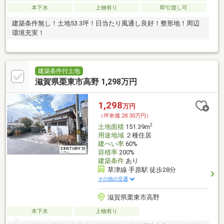
本下水
上物有り
即引渡し可
建築条件無し！土地53.3坪！日当たり風通し良好！整形地！周辺
環境充実！
建築条件付土地
滋賀県栗東市高野 1,298万円
1,298
万円
（坪単価:28.30万円）
2
土地面積
151.39m
用途地域
２種住居
建ぺい率
60%
容積率
200%
建築条件
あり
草津線 手原駅 徒歩28分
その他の交通
滋賀県栗東市高野
本下水
上物有り