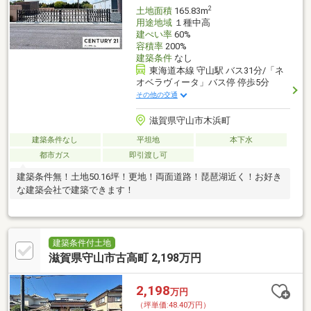
2
土地面積
165.83m
用途地域
１種中高
建ぺい率
60%
容積率
200%
建築条件
なし
東海道本線 守山駅 バス31分/「ネ
オベラヴィータ」バス停 停歩5分
その他の交通
滋賀県守山市木浜町
建築条件なし
平坦地
本下水
都市ガス
即引渡し可
建築条件無！土地50.16坪！更地！両面道路！琵琶湖近く！お好き
な建築会社で建築できます！
建築条件付土地
滋賀県守山市古高町 2,198万円
2,198
万円
（坪単価:48.40万円）