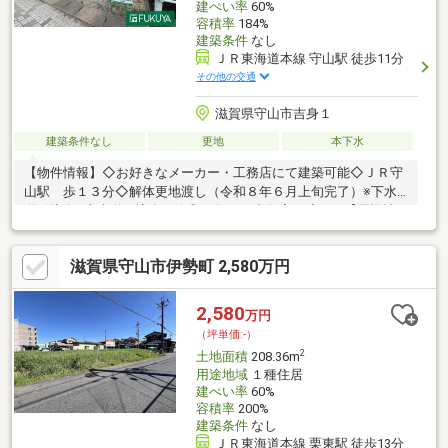
建ぺい率
60%
容積率
184%
建築条件
なし
ＪＲ東海道本線 守山駅 徒歩11分
その他の交通
滋賀県守山市吉身１
建築条件なし
更地
本下水
【物件情報】◇お好きなメーカー・工務店にて建築可能◇ＪＲ守
山駅 歩１３分◇解体更地渡し（令和８年６月上旬完了）※下水
道引込有※上水道引込有（令和８年７月中旬完了済み）【周辺情
報】◇守山市立吉身小学校まで約220ｍ◇守山市立守山中学校ま
で約2210ｍ◇守山市役所まで約460ｍ◇モリーブまで約1210ｍ◇
滋賀県守山市伊勢町 2,580万円
キリン堂守山梅田店まで約510ｍ◇西友守山店まで約860ｍ◇守山
市民病院まで約720ｍ◇滋賀県立総合病院まで約1300ｍ◇バロー
守山駅東店まで約720ｍ【アクセス】◇東海道本線守山駅まで徒
2,580
万円
歩13分お気軽にお問い合わせください！
（坪単価:-）
2
土地面積
208.36m
用途地域
１種住居
建ぺい率
60%
容積率
200%
建築条件
なし
ＪＲ東海道本線 栗東駅 徒歩13分