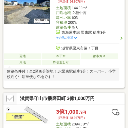
（坪単価:54.90万円）
2
土地面積
144.33m
用途地域
２種中高
建ぺい率
60%
容積率
200%
建築条件
あり
東海道本線 栗東駅 徒歩3分
その他の交通
滋賀県栗東市綣７丁目
更地
本下水
都市ガス
角地
即引渡し可
建築条件付！全2区画分譲地！JR栗東駅徒歩3分！スーパー、小学
校近く生活至便な立地です！
滋賀県守山市播磨田町 3億1,000万円
3億1,000
万円
（坪単価:48.94万円）
2
土地面積
2094.38m