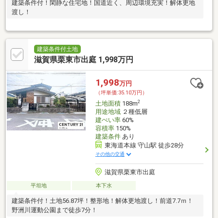
建築条件付！閑静な住宅地！国道近く、周辺環境充実！解体更地
渡し！
建築条件付土地
滋賀県栗東市出庭 1,998万円
1,998
万円
（坪単価:35.10万円）
2
土地面積
188m
用途地域
２種低層
建ぺい率
60%
容積率
150%
建築条件
あり
東海道本線 守山駅 徒歩28分
その他の交通
滋賀県栗東市出庭
平坦地
本下水
建築条件付！土地56.87坪！整形地！解体更地渡し！前道7.7ｍ！
野洲川運動公園まで徒歩7分！