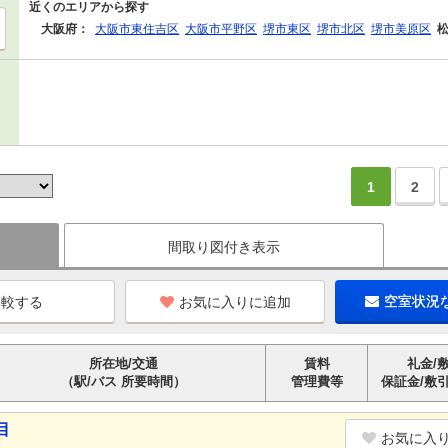
近くのエリアから探す
大阪府：
大阪市東住吉区
大阪市平野区
堺市東区
堺市北区
堺市美原区
1
2
間取り図付き表示
お気に入りに追加
空室状況
所在地/交通
賃料
礼金/
（駅/バス 所要時間）
管理費等
保証金/敷
目
お気に入