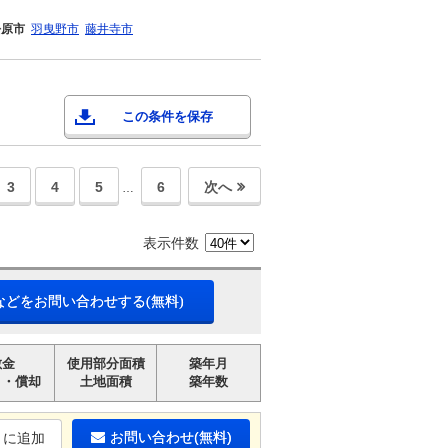
松原市
羽曳野市
藤井寺市
この条件を保存
3
4
5
6
次へ
…
表示件数
などをお問い合わせする(無料)
敷金
使用部分面積
築年月
引・償却
土地面積
築年数
お問い合わせ(無料)
りに追加