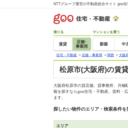
NTTグループ運営の不動産総合サイト goo
借りる
マンションを買う
店舗･
賃貸
新築
中
事業用
住宅・不動産
>
店舗・事業用
>
関西
>
大阪
松原市(大阪府)の賃
大阪府松原市の貸店舗、貸事務所、月極
報を探すならgoo住宅・不動産。賃料・
ます。
探したい物件のエリア・検索条件を
エリア