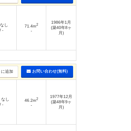
1986年1月
 なし
2
71.4m
(築40年8ヶ
 -
-
月)
お問い合わせ(無料)
りに追加
1977年12月
/ なし
2
46.2m
(築48年9ヶ
 -
-
月)