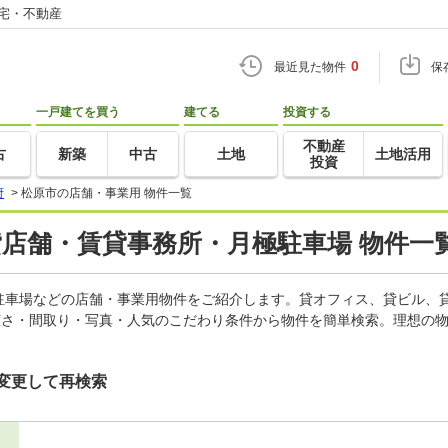
住宅・不動産
0
最近見た物件
保
一戸建てを買う
建てる
投資する
不動産
古
新築
中古
土地
土地活用
投資
府
>
松原市の店舗・事業用 物件一覧
貸店舗・賃貸事務所・月極駐車場 物件一
駐車場などの店舗・事業用物件をご紹介します。貸オフィス、貸ビル、
広さ・間取り・写真・人気のこだわり条件から物件を簡単検索。理想の物
変更して再検索