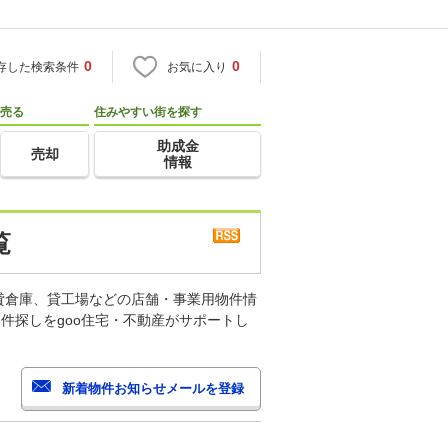
0
0
存した検索条件
お気に入り
売る
住みやすい街を探す
助成金
売却
情報
覧
貸倉庫、貸工場などの店舗・事業用物件情
件探しをgoo住宅・不動産がサポートし