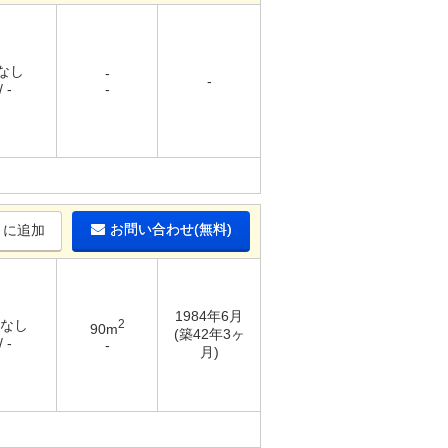
 なし
-
-
 -
-
お問い合わせ(無料)
りに追加
1984年6月
 なし
2
90m
(築42年3ヶ
 -
-
月)