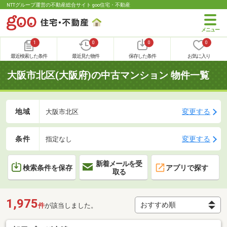
NTTグループ運営の不動産総合サイト goo住宅・不動産
1
0
0
0
最近検索した条件
最近見た物件
保存した条件
お気に入り
大阪市北区(大阪府)の中古マンション 物件一覧
地域
変更する
大阪市北区
条件
変更する
指定なし
新着メールを受
検索条件を保存
アプリで探す
取る
1,975
件
が該当しました。