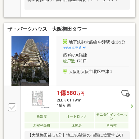
ザ・パークハウス 大阪梅田タワー
地下鉄御堂筋線 中津駅 徒歩2分
その他の交通
築1年/36階建
総戸数
173戸
大阪府大阪市北区中津１
1億580
万円
2
2LDK 61.19m
18階 西
モニタ付インターホ
角部屋
オートロック
ン
浴室乾燥機
床暖房
所有権
【大阪梅田徒歩6分】地上36階建の18階に位置する61