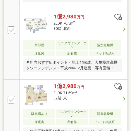
トがございます。◆ペット飼育可（規約による制限有
り）◆共用部多数あり（一部有償）【共用施設（一部
有償）】・フィットネスジム（3階）・ゲストルーム
1億2,980
万円
２室（3階）・パーティールーム（42階）・スカイラ
2
2LDK 76.5m
ウンジ（42階）・スカイアトリウム（42階）・ゴミス
30階 北西
テーション（各階）
モニタ付インターホ
角部屋
浴室乾燥機
ン
床暖房
所有権
ペット相談可
▼担当おすすめポイント・地上44階建、大規模超高層
タワーレジデンス・平成28年12月建築・専有面積：
76.50平米、2LDKタイプ・北・東向きの角住戸、通風
良好・階数：30階部分、眺望良好・LDK約16.4帖有
り・洋室約9.6帖有り・LDに床暖房有り・ダイナミッ
1億2,980
万円
クパノラマウィンドウ・ペット飼育可（規約制限有
2
3LDK 71.59m
り）・新築時オプション（廊下、洗面室、トイレタイ
32階 東
ル貼り）▼共用施設※一部規約制限・使用料有り・フ
ィットネスジム 3階・ゲストルーム2室 3階・パー
モニタ付インターホ
ティールーム 42階・スカイラウンジ 42階・スカイ
駐車場あり
浴室乾燥機
ン
アトリウム 42階・ゴミステーション 各階
床暖房
所有権
ペット相談可