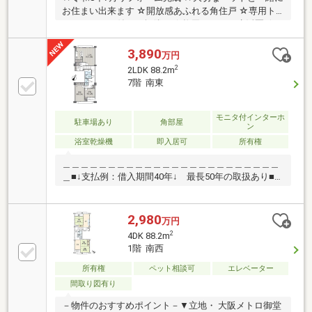
お住まい出来ます ☆開放感あふれる角住戸 ☆専用ト
ランクルーム付き（無償） ☆梅田エリアも生活圏 ☆
スーパー・コンビニ徒歩圏 ☆住宅ローン相談受付中
3,890
万円
2
2LDK 88.2m
7階 南東
モニタ付インターホ
駐車場あり
角部屋
ン
浴室乾燥機
即入居可
所有権
＿＿＿＿＿＿＿＿＿＿＿＿＿＿＿＿＿＿＿＿＿＿＿＿
＿■↓支払例：借入期間40年↓ 最長50年の取扱あり■
￣￣￣￣￣￣￣￣￣￣￣￣￣￣￣￣￣￣￣￣￣￣￣￣
￣◎支払例 月額９５，４４５円～◎●戸建て感覚で
暮らせるメゾネットの物件●大切なペットと暮らせる
2,980
万円
住まい(^^♪●アフターサービス保証のお部屋●パントリ
2
4DK 88.2m
ー付きの家事ラク叶う設備充実キッチン■ちょっと見
1階 南西
学してみたいだけと言う方も是非お問合せ下さい◎当
社ではネットで他社様が広告している物件も同時に紹
所有権
ペット相談可
エレベーター
介・内覧可能です!その際は、ご希望の物件名と価格を
間取り図有り
お申し付け下さい◎当日のご見学、ご質問、資料請
－物件のおすすめポイント－▼立地・ 大阪メトロ御堂
求、気軽にお問合せ下さい