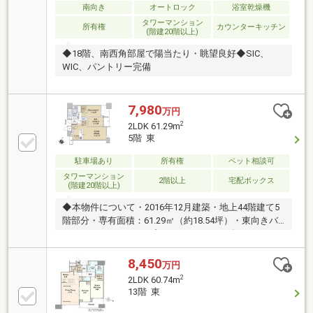
南向き
オートロック
浴室乾燥機
タワーマンション
所有権
カウンターキッチン
(階建20階以上)
◆18階、南西角部屋で陽当たり・眺望良好◆SIC、
WIC、パントリー完備
7,980
万円
2
2LDK 61.29m
5階 東
駐車場あり
所有権
ペット相談可
タワーマンション
2階以上
宅配ボックス
(階建20階以上)
◆本物件について・2016年12月建築・地上44階建て5
階部分・専有面積：61.29㎡（約18.54坪）・東向きバ
ルコニー・2LDKタイプ・トランクルーム有り・ディス
ポーザー有り・ウォークインクローゼット有り・ペッ
ト飼育可（規約による制限有り）◆共用部多数あり
8,450
万円
（一部有償）・1階 グランドロビー コーチエン
2
2LDK 60.74m
トランス・2階 駐輪場・3階 ゲストルーム2室 フ
13階 東
ィットネスジム 駐輪場・42階 スカイラウン