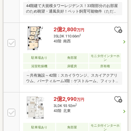
44階建て大規模タワーレジデンス！33階部分のお部屋
のため眺望・通風良好！ペット飼育可能物件（ただ
し、規約により制限あり）■アクセス大阪メトロ谷町
線「中崎町」駅 徒歩5分大阪メトロ堺筋線「天神橋
筋六丁目」駅 徒歩6分阪急電鉄神戸線「大阪梅田」
2億2,800
万円
駅 徒歩14分■RC造44階建て33階部分■専有面積：約
2
3SLDK 110.66m
60.96m2（専有トランクルーム面積0.64㎡を含みま
43階 南西
す）■バルコニー面積：6.97m2■2LDK■北東向きバルコ
ニー■24時間ゴミ出し可能
モニタ付インターホ
駐車場あり
角部屋
ン
浴室乾燥機
床暖房
所有権
～共有施設～42階：スカイラウンジ、スカイアクアリ
ウム、パーティルーム3階：ゲストルーム、フィット
ネスジム＜特徴＞24時間ゴミ出し可能、ウォ―クイン
クローゼット、浴室乾燥、角住戸、追い炊き機能、シ
ステムキッチン、食器洗浄機、温水洗浄便座、ディス
2億2,990
万円
ポーザーＴＶモニターホン、宅配ＢＯＸ、敷地内ゴミ
2
3LDK 93.92m
置き場、シューズインクローゼットミストサウナ、オ
43階 北東
ートロック、24時間換気システム、ペット可、高層階
専有面積にはトランクルーム面積1.66平米を含みま
す。ペットの飼育細則等については問い合わせくださ
モニタ付インターホ
駐車場あり
角部屋
ン
い。告知事項有