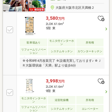
大阪府大阪市北区天満橋２
3,580
万円
2
2LDK 61.6m
5階 東
モニタ付インターホ
駐車場あり
所有権
ン
リフォームリノベー
システムキッチン
カウンターキッチン
ション
☆令和8年4月改装完了 ☆設備充実しております♪ ☆Ｊ
Ｒ大阪環状線「天満」駅より徒歩6分
3,998
万円
2
2LDK 61.6m
9階 東
モニタ付インターホ
浴室乾燥機
所有権
ン
リフォームリノベー
システムキッチン
エレベーター
ション