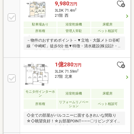
面向き)・トランクルーム付き住戸・浴室は1418タイ
9,980
万円
プ・ペット飼育可（管理規約による制限有り)・共用部
2
3LDK 71.4m
分が充実（一部有償）〇共用施設（一部有償）・フィ
21階 西
ットネスジム（3階)・ゲストルーム2室(3階)・パーテ
ィールーム(42階)・スカイラウンジ(42階)・スカイア
駐車場あり
浴室乾燥機
床暖房
トリウム(42階)・ゴミステーション(各階)
所有権
管理人常駐
ペット相談可
－物件のおすすめポイント－▼立地・大阪メトロ谷町
線「中崎町」徒歩5分 他▼特徴・清水建設(株)設計・施
工・地上44階建の免震構造タワーレジデンス・LDK約
15.2帖、会話が弾む対面式キッチン・全居室収納有、
洋室約6.0帖はWIC付・西面バルコニー有・ペット飼育
1億280
万円
可能(規約制限有)・各階にゴミ置き場有、24時間ゴミ
2
3LDK 71.59m
出し可能・共有部にゲストルーム有▼設備・床暖房(リ
27階 北東
ビング)・浴室乾燥機・トランクルーム・オートロッ
ク・ハンズフリーキー・宅配ボックス■ ご希望の住ま
い探しをお手伝いします ━━━━━・・・物件の詳
モニタ付インターホ
浴室乾燥機
床暖房
ン
細・ご相談はお気軽にお問い合わせください。
リフォームリノベー
所有権
ペット相談可
ション
◇全ての部屋がバルコニーに面するきれいな間取り
☆◇眺望良好！☆お部屋POINT―――〇リビングダイニ
ング冬に嬉しい床暖房完備☆〇キッチン家事軽減に役
立つ設備仕様（ディスポーザー・食器洗浄乾燥機・浄