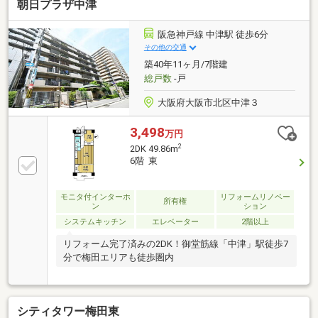
朝日プラザ中津
阪急神戸線 中津駅 徒歩6分
その他の交通
築40年11ヶ月/7階建
総戸数
-戸
大阪府大阪市北区中津３
3,498
万円
2
2DK 49.86m
6階 東
モニタ付インターホ
リフォームリノベー
所有権
ン
ション
システムキッチン
エレベーター
2階以上
リフォーム完了済みの2DK！御堂筋線「中津」駅徒歩7
分で梅田エリアも徒歩圏内
シティタワー梅田東