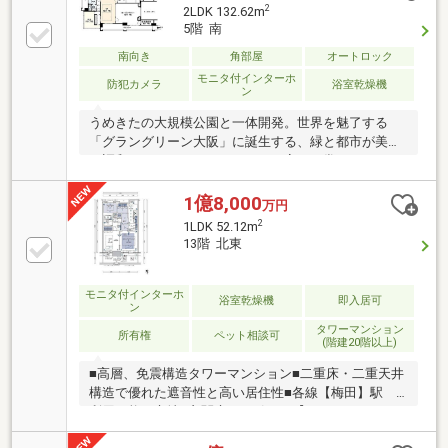
2
2LDK 132.62m
5階 南
南向き
角部屋
オートロック
モニタ付インターホ
防犯カメラ
浴室乾燥機
ン
うめきたの大規模公園と一体開発。世界を魅了する
「グラングリーン大阪」に誕生する、緑と都市が美し
く調和したタワーレジデンスで至高の日常を。
1億8,000
万円
2
1LDK 52.12m
13階 北東
モニタ付インターホ
浴室乾燥機
即入居可
ン
タワーマンション
所有権
ペット相談可
(階建20階以上)
■高層、免震構造タワーマンション■二重床・二重天井
構造で優れた遮音性と高い居住性■各線【梅田】駅
利用可能な立地■玄関扉は両引きの【オートスライド
ドア】採用■【王宮】をコンセプトにした分譲マンシ