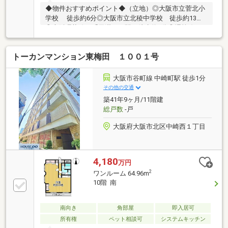
◆物件おすすめポイント◆（立地）◎大阪市立菅北小
学校 徒歩約6分◎大阪市立北稜中学校 徒歩約13分
◎大阪環状線 「天満」 駅 徒歩約7分◎堺筋線
「扇町」 徒歩約9分◎谷町線 「天神橋筋六丁
目」 徒歩約13分（物件）◎専有面積 61.6㎡♪◎7階
トーカンマンション東梅田 １００１号
角住戸♪全部屋窓有♪◎3LDKと部屋数が多く、お子様が
多くても安心です♪◎南向き♪写真だけでは分からない
「広さ」や「質感」を現地で体感しませんか？ネット
大阪市谷町線 中崎町駅 徒歩1分
予約なら24時間いつでも受付中。ワンタップで簡単に
その他の交通
枠を確保できます！まずは【見学予約する】より、お
築41年9ヶ月/11階建
気軽にご希望の日程を選んでください♪
総戸数
-戸
大阪府大阪市北区中崎西１丁目
4,180
万円
2
ワンルーム 64.96m
10階 南
南向き
角部屋
即入居可
所有権
ペット相談可
システムキッチン