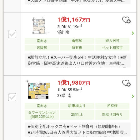
■大阪メトロ御堂筋線「中津」駅徒歩3分、駅近の利便
性◎！■阪神高速出入り口付近！車での通勤やレジャ
ーにもおすすめ立地！■北スポーツセンター徒歩6分、
健康的な暮らしをサポート！■スーパー「goody」徒
1億1,167
万円
歩5分、日常の買物も便利！■2025年9月築！■13階部
2
2LDK 61.19m
分・1LDK！■共用施設充実、タワーならではの上質な
9階 南
日常！■南向き住戸で陽当たり良好！■全居室7帖以上
南向き
角部屋
即入居可
のゆとりある広さ！■玄関から室内が見えにくい設計
でプライバシー性◎！■納戸＋ウォークインクロゼッ
床暖房
所有権
ペット相談可
ト＋トランクルームで収納力充実！
■駅前立地！■スーパー徒歩5分！生活便利な立地！■新
御堂筋・阪神高速道路出入り口付近の立地！車移動し
やすいです！■運動施設が近く健康的な暮らし！■免震
構造タワーマンション！■共用施設充実！ゲストルー
ム、ビューラウンジ、スカイテラスなど。■南向き角
1億1,980
万円
住戸！眺望良好！■2LDK！■ペットと暮らせるタワー
2
1LDK 55.53m
マンション！（規約有）■玄関はクランクインで室内
23階 南
が見えにくい工夫のされた住戸！■床暖房付きLDKで冬
も快適！■キッチンに窓あり！通風良好な住まい！■玄
南向き
駐車場あり
所有権
関前に宅配ボックス！荷物の受取に便利！■キッチン
タワーマンション
2階以上
間取り図有り
動線上に洗濯場所！家事しやすい間取り！
(階建20階以上)
■個別宅配ボックス有■ペット飼育可（規約制限有）
■24時間365日有人管理大阪メトロ御堂筋線 中津駅 徒
歩2分阪急電鉄神戸線 中津駅 徒歩5分阪急電鉄神戸線