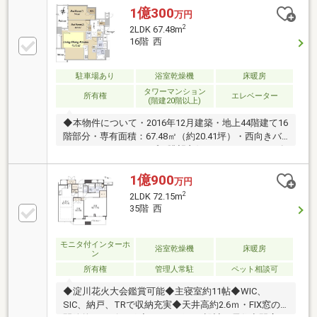
水器）〇浴室ミスト機能付浴室暖房乾燥機搭載！〇収
1億300
万円
納各居室収納充実◎☆共用施設―――1階〇コンシェル
2
2LDK 67.48m
ジュ〇ペットルーム3階〇フィットネスジム〇ゲスト
16階 西
ルーム×242階〇スカイラウンジ〇パーティールーム☆
周辺施設―――〇ローソン 中崎二丁目店 徒歩3分〇
駐車場あり
浴室乾燥機
床暖房
CoDeli豊崎4丁目店 徒歩9分
タワーマンション
所有権
エレベーター
(階建20階以上)
◆本物件について・2016年12月建築・地上44階建て16
階部分・専有面積：67.48㎡（約20.41坪）・西向きバ
ルコニー・2LDKタイプ・眺望良好・トランクルーム有
り・ディスポーザー有り・床暖房有り・ウォークイン
クローゼット有り・シューズインクローゼット有り・
1億900
万円
ペット飼育可（規約による制限有り）◆共用部多数あ
2
2LDK 72.15m
り（一部有償）・1階 グランドロビー コーチエ
35階 西
ントランス・2階 駐輪場・3階 ゲストルーム2室
フィットネスジム 駐輪場・42階 スカイラウン
ジ スカイアトリウム パーティールーム・各階
モニタ付インターホ
浴室乾燥機
床暖房
ン
クリーンステーション
所有権
管理人常駐
ペット相談可
◆淀川花火大会鑑賞可能◆主寝室約11帖◆WIC、
SIC、納戸、TRで収納充実◆天井高約2.6ｍ・FIX窓の