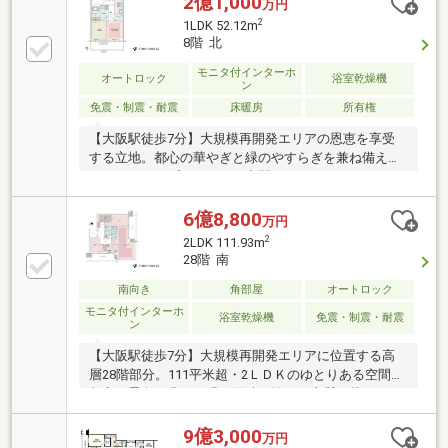
2億1,000
万円
2
1LDK 52.12m
8階 北
モニタ付インターホ
オートロック
浴室乾燥機
ン
免震・制震・耐震
床暖房
所有権
【大阪駅徒歩7分】大規模再開発エリアの恩恵を享受
する立地。都心の華やぎと緑のやすらぎを兼ね備え
た、ゆとりのプライベート空間。
6億8,800
万円
2
2LDK 111.93m
28階 南
南向き
角部屋
オートロック
モニタ付インターホ
浴室乾燥機
免震・制震・耐震
ン
【大阪駅徒歩7分】大規模再開発エリアに位置する高
層28階部分。111平米超・2ＬＤＫのゆとりある空間。
都心の景色と豊かな緑を同時に愉しむ上質な暮らし
を。
9億3,000
万円