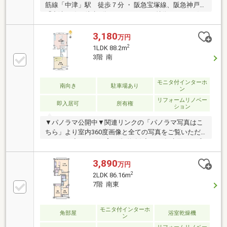
筋線「中津」駅 徒歩７分 ・ 阪急宝塚線、阪急神戸線
「中津」線 徒歩9分 ▼マンションの特徴・ ペット飼
育可（規約による制限有）▼お部屋の特徴・ 専有面積
８８.２０平米、４ＤＫの間取り ・ メゾネットタイ
3,180
万円
プ のお部屋（１.２階部分）▼周辺環境・ ファミリー
2
1LDK 88.2m
マート中津三丁目店 約390ｍ・ マツモトキヨシ中津
3階 南
駅前店 約780ｍ・ 大阪中津郵便局 約670ｍ・ 大阪
市立中津小学校 約390ｍ■ ご希望の住まい探しをお手
伝いします ━━━━━・・・物件の詳細・ご相談はお
モニタ付インターホ
南向き
駐車場あり
ン
気軽にお問い合わせください。
リフォームリノベー
即入居可
所有権
ション
▼パノラマ公開中▼関連リンクの「パノラマ写真はこ
ちら」より室内360度画像と全ての写真をご覧いただ
けます。◇ペット飼育可(規約有)◇2020年水回り一式
フルリフォーム済◇3ＷＡＹアクセス可！ 大阪メト
ロ御堂筋線「中津」歩9分 阪急神戸線「中津」歩9
3,890
万円
分 阪急神戸線「大阪梅田」歩16分◇コンパクトなが
2
2LDK 86.16m
らも快適に暮らせる1LDK◇戸建て感覚の暮らしを楽し
7階 南東
めるメゾネットタイプ◇南向きにつき陽当たり良好
【周辺施設】中津小学校：徒歩5分大淀中学校：徒歩
23分MISUGIYA＋豊崎店：徒歩10分ファミリーマー
モニタ付インターホ
角部屋
浴室乾燥機
ン
ト：徒歩5分大阪中津郵便局：徒歩9分