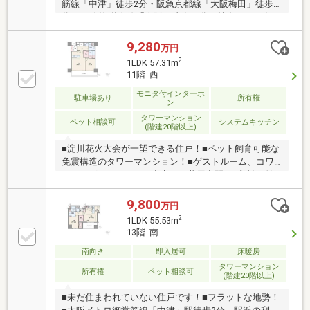
筋線「中津」徒歩2分・阪急京都線「大阪梅田」徒歩6
分・JR東海道本線「大阪」徒歩10分▼特徴・2025年9
月築、地上36階建タワーマンション・住戸最上階34階
部分・専有面積128平米、LDKは約25.5帖・WICは3か
9,280
万円
所、SIC有・ペット2匹飼育可能(規約有)・スカイテラ
2
1LDK 57.31m
ス等の共用施設有(一部有償)▼設備・ミストサウナ付
11階 西
の浴室は1822サイズ・2ボウル仕様の洗面台・トイレ
モニタ付インターホ
は2か所・住戸専用宅配BOX■ ご希望の住まい探しをお
駐車場あり
所有権
ン
手伝いします ━━━━━・・・物件の詳細・ご相談は
タワーマンション
お気軽にお問い合わせください。
ペット相談可
システムキッチン
(階建20階以上)
■淀川花火大会が一望できる住戸！■ペット飼育可能な
免震構造のタワーマンション！■ゲストルーム、コワ
ーキングスペースなど充実した共用空間！■弊社の特
徴について・お車でのご来場も可能です。周辺のコイ
ンパーキングまでご案内致しますので、担当者にお声
9,800
万円
がけください。・キッズスペースもございますので、
2
1LDK 55.53m
小さなお子様がいらっしゃるご家庭もお気軽にご来場
13階 南
ください！【営業日】定休日はございません。水曜日
南向き
即入居可
床暖房
も営業しております。【営業時間】10：00～19：00※
上記時間はお電話が繋がりやすくなっております。・
タワーマンション
所有権
ペット相談可
(階建20階以上)
リフォーム担当、ローン担当が居ておりますので、何
でも気軽にご相談いただけます！
■未だ住まわれていない住戸です！■フラットな地勢！