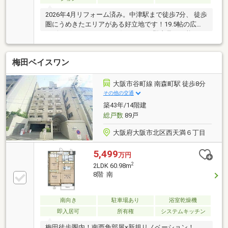
2026年4月リフォーム済み。中津駅まで徒歩7分、 徒歩
圏にうめきたエリアがある好立地です！19.5帖の広々
リビングです！ ペットが飼えます！即内見が可能で
す！
梅田ベイスワン
大阪市谷町線 南森町駅 徒歩8分
その他の交通
築43年/14階建
総戸数
89戸
大阪府大阪市北区西天満６丁目
5,499
万円
2
2LDK 60.98m
8階 南
南向き
駐車場あり
浴室乾燥機
即入居可
所有権
システムキッチン
梅田徒歩圏内！南西角部屋×新規リノベーション！