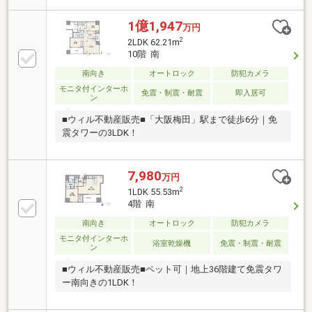
大阪梅田駅 徒歩6分
1億1,947
万円
2
2LDK 62.21m
10階 南
南向き
オートロック
防犯カメラ
モニタ付インターホ
免震・制震・耐震
即入居可
ン
■ウィル不動産販売■「大阪梅田」駅まで徒歩6分｜免
震タワーの3LDK！
7,980
万円
2
1LDK 55.53m
4階 南
南向き
オートロック
防犯カメラ
モニタ付インターホ
浴室乾燥機
免震・制震・耐震
ン
■ウィル不動産販売■ペット可｜地上36階建て免震タワ
ー南向きの1LDK！