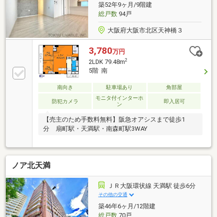
築52年9ヶ月/9階建
総戸数
94戸
大阪府大阪市北区天神橋３
3,780
万円
2
2LDK 79.48m
5階 南
南向き
駐車場あり
角部屋
モニタ付インターホ
防犯カメラ
即入居可
ン
【売主のため手数料無料】阪急オアシスまで徒歩1
分 扇町駅・天満駅・南森町駅3WAY
ノア北天満
ＪＲ大阪環状線 天満駅 徒歩6分
その他の交通
築46年6ヶ月/12階建
総戸数
70戸