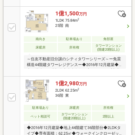
開放的なリビング ◆アウトポール設計で居住空間広々
◆44階建、共用施設充実タワマン◆全室窓付きのハイ
クオリティ設計☆お部屋POINT―――〇リビングダイニ
1億1,500
万円
ング冬に嬉しい床暖房完備〇キッチンディスポーザ
2
1LDK 75.84m
ー・食器洗い乾燥機等機能充実〇浴室ミスト機能付浴
25階 南
室暖房乾燥機搭載！〇収納各居室収納充実☆☆共用施
設―――1階〇コンシェルジュ〇ペットルーム3階〇フィ
南向き
駐車場あり
角部屋
ットネスジム〇ゲストルーム×242階〇スカイラウンジ
タワーマンション
〇パーティールーム
床暖房
所有権
(階建20階以上)
～住友不動産旧分譲のシティタワーシリーズ～ー免震
構造44階建タワーレジデンスー◆2016年12月建築◆地
上44階建て25階部分◆南東角住戸◆1LDKタイプ◆専
有面積：75.84㎡◆ペット飼育可（規約による制限有
り）◆共用部多数あり（一部有償）【共用施設】・フ
1億2,980
万円
ィットネスジム（3階）・ゲストルーム2室（3階）・
2
2LDK 62.25m
パーティールーム（42階）・スカイラウンジ（42
36階 東
階）・スカイアトリウム（42階）・ゴミステーション
（各階）
駐車場あり
床暖房
所有権
タワーマンション
ペット相談可
2階以上
(階建20階以上)
◆2016年12月建築◆地上44階建て36階部分◆2LDKタ
イプ◆専有面積：62.25㎡◆ウォークインクローゼッ