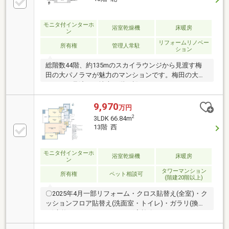
室暖房乾燥機【共用部分】■免震構造 地上44階建高層
タワーマンション■3沿線2駅利用可能■24時間有人管理
■コンシェルジュサービス有り（一部有料）■各階クリ
モニタ付インターホ
浴室乾燥機
床暖房
ン
ーンステーション■24時間ゴミ出し可能
リフォームリノベー
所有権
管理人常駐
ション
総階数44階、約135mのスカイラウンジから見渡す梅
田の大パノラマが魅力のマンションです。梅田の大パ
ノラマを見渡せる地上42階に設けられたスカイラウン
ジ。約310平米の広大な庭園。フィットネスジムやパ
ーティールーム、コンシェルジュなど充実した共用施
9,970
万円
設。24時間有人管理やTVモニタ付きインターホン、防
2
3LDK 66.84m
犯カメラなど暮らしの安全にも配慮が行き届いた住ま
13階 西
いです。
モニタ付インターホ
浴室乾燥機
床暖房
ン
タワーマンション
所有権
ペット相談可
(階建20階以上)
〇2025年4月一部リフォーム・クロス貼替え(全室)・ク
ッションフロア貼替え(洗面室・トイレ)・ガラリ(換気
口)交換・ハウスクリーニング実施〇イチオシポイン
ト・室内丁寧にお使いです・13階部分の西向き(梅田方