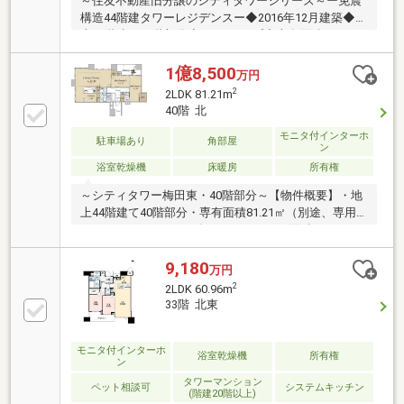
～住友不動産旧分譲のシティタワーシリーズ～ー免震
構造44階建タワーレジデンスー◆2016年12月建築◆地
上44階建て32階部分◆3LDKタイプ◆専有面積：71.59
㎡◆ペット飼育可（規約による制限有り）◆共用部多
数あり（一部有償）【共用施設】・フィットネスジム
1億8,500
万円
（3階）・ゲストルーム2室（3階）・パーティールー
2
2LDK 81.21m
ム（42階）・スカイラウンジ（42階）・スカイアトリ
40階 北
ウム（42階）・ゴミステーション（各階）
モニタ付インターホ
駐車場あり
角部屋
ン
浴室乾燥機
床暖房
所有権
～シティタワー梅田東・40階部分～【物件概要】・地
上44階建て40階部分・専有面積81.21㎡（別途、専用
トランクルーム1.30㎡有）・バルコニー面積9.32㎡・
2LDK＋WIC＋SIC・淀川花火を一望できる北西角住
戸・梅田の都心部の夜景を望めます・浴室1418サイ
9,180
万円
ズ・追い焚き機能、浴室乾燥機有・ビルトイン食器洗
2
2LDK 60.96m
い乾燥機、水栓一体型浄水器有・キッチンパントリー
33階 北東
収納有・ディスポーザー有【建築概要】築年月：2016
年12月建築構 造：鉄筋コンクリート造・地上44階建
総戸数：501戸新築時売主：住友不動産／パナホーム
モニタ付インターホ
浴室乾燥機
所有権
ン
施 工：清水建設
タワーマンション
ペット相談可
システムキッチン
(階建20階以上)