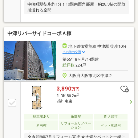
中崎町駅徒歩約1分！10階南西角部屋・約28.5帖の開放
感溢れる空間
中津リバーサイドコーポＡ棟
地下鉄御堂筋線 中津駅 徒歩10分
その他の交通
築55年8ヶ月/14階建
総戸数
224戸
大阪府大阪市北区中津２
3,890
万円
2
2LDK 86.2m
7階 南東
駐車場あり
角部屋
即入居可
リフォームリノベー
所有権
ペット相談可
ション
☆令和8年7月リフォーム完成 ☆大切なペットと一緒に