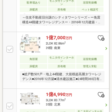
モニタ付インターホ
駐車場あり
浴室乾燥機
ン
床暖房
所有権
ペット相談可
～住友不動産旧分譲のシティタワーシリーズ～ー免震
構造44階建タワーレジデンスー・2016年12月建築・地
上44階建て23階部分・2LDKタイプ・専有面積：
60.74m2・ペット飼育可（規約による制限有り）◆共
用部多数あり（一部有償）・1階 グランドロビ
1億7,000
万円
ー コーチエントランス・2階 駐輪場・3階 ゲス
2
2LDK 82.86m
トルーム2室 フィットネスジム 駐輪場・
39階 南東
42階 スカイラウンジ スカイアトリウム パーテ
ィールーム・各階 ゴミステーション
モニタ付インターホ
角部屋
浴室乾燥機
ン
床暖房
所有権
管理人常駐
■総戸数501戸・地上44階建、大規模超高層タワーレジ
デンス■2016年12月築■清水建設施工■24時間365日有
人管理■各階24時間ゴミ出し可能■南東角住戸■専有面
積８２.８６㎡■ダイナミックパノラマウィンドウ【分
譲時オプション】◆キッチン天板を人工大理石から天
1億4,990
万円
然石フラットカウンターに変更◆床暖房(LD部分範囲
2
3LDK 83.77m
拡張、K部分増設)◆廊下部分をタイル張りに変更◆洋
35階 北東
室6.1帖に室内干しハンガー◆トイレタンクレスに変更
モニタ付インターホ