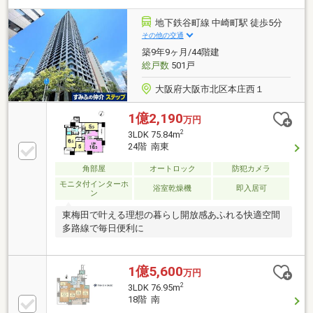
地下鉄谷町線 中崎町駅 徒歩5分
その他の交通
築9年9ヶ月/44階建
総戸数
501戸
大阪府大阪市北区本庄西１
1億2,190
万円
2
3LDK 75.84m
24階 南東
角部屋
オートロック
防犯カメラ
モニタ付インターホ
浴室乾燥機
即入居可
ン
東梅田で叶える理想の暮らし開放感あふれる快適空間
多路線で毎日便利に
1億5,600
万円
2
3LDK 76.95m
18階 南