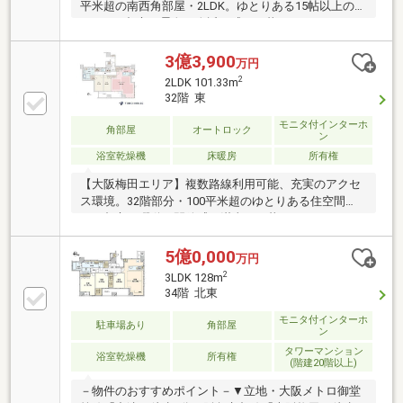
平米超の南西角部屋・2LDK。ゆとりある15帖以上の
LDKで、都市の景色を身近に感じる暮らし。
3億3,900
万円
2
2LDK 101.33m
32階 東
モニタ付インターホ
角部屋
オートロック
ン
浴室乾燥機
床暖房
所有権
【大阪梅田エリア】複数路線利用可能、充実のアクセ
ス環境。32階部分・100平米超のゆとりある住空間
で、都市の躍動と開放感を満喫する暮らし。
5億0,000
万円
2
3LDK 128m
34階 北東
モニタ付インターホ
駐車場あり
角部屋
ン
タワーマンション
浴室乾燥機
所有権
(階建20階以上)
－物件のおすすめポイント－▼立地・大阪メトロ御堂