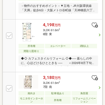
－物件のおすすめポイント－▼立地・JR大阪環状線
「天満」徒歩6分・大阪メトロ谷町線「天神橋筋六丁
目」徒歩10分・大阪メトロ堺筋線「扇町」徒歩10分▼
特徴・LDKは約16.5帖の広さ・食洗機・浄水器付の対
面式キッチン・全居室・廊下に収納スペース有・全室
4,198
万円
エアコン設置可能▼2026年8月室内リフォーム内容
2
3LDK 61.6m
【新調】キッチン、UB、トイレ、洗面化粧台、給湯器
8階 東
等【張替】全室フローリング(LDK・洋室・廊下)、全
室クロス(壁・天井) 等【その他】間取り変更 他■ ご希
望の住まい探しをお手伝いします ━━━━━・・・物
所有権
エレベーター
2階以上
件の詳細・ご相談はお気軽にお問い合わせください。
間取り図有り
◆◇ カフェスタイルリフォーム ◇◆── 暮らしの中
に、心ほどけるひとときを ── ＜2026年8月下旬完
成予定＞ ◇1980年3月建築◇鉄骨鉄筋コンクリート
造12階建てのマンション◇8階部分・東向きバルコニ
ー◇専有面積61.60m2◇3LDK◇LDKは約12.1帖の広さ
3,180
万円
◇リビングダイニングを見渡すことのできる カウン
2
3LDK 61.6m
ターキッチンあり◇食洗器付きキッチン◇洗濯用水栓
7階 南
にはウルトラファインバブルを採用♪
南向き
駐車場あり
角部屋
モニタ付インターホ
リフォームリノベー
所有権
ン
ション