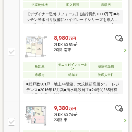
浴室乾燥機
即入居可
床暖房
【デザイナー監修リフォーム】(施行費約1800万円)■キ
ッチン等水回り設備にハイグレードシリーズを導入
■43階・専有面積93.92㎡のプレミアムフロアの一室
を、デザイナー監修リフォームでさらに特別な空間へ
と仕上げました。リビングダイニングにはFIX窓が採用
8,980
万円
されており、さらにリビングドアをガラス扉に変更。
2
2LDK 60.83m
高級感に加え、開放感も溢れる室内になっています。
20階 南東
◎弊社売主・空家のためいつでも内覧可能です
♪◎【リフォーム内容】(一部抜粋)クロス張替/タイル
上張り/キッチン、ユニットバス、洗面台、トイレ新
モニタ付インターホ
角部屋
浴室乾燥機
ン
調/間接照明、ダウンライト新調/パントリー、廊下ニ
床暖房
所有権
管理人常駐
ッチ新設/リビング建具新調
■総戸数501戸・地上44階建、大規模超高層タワーレジ
デンス■2016年12月築■清水建設施工■24時間365日有
人管理■各階24時間ゴミ出し可能■南東角住戸■専有面
積60.83㎡ーーー共用施設ーーー3F■ゲストルーム×2部
屋■フィットネスジム42F■スカイラウンジ■スカイアト
9,380
万円
リウム■パーティルーム
2
2LDK 60.74m
23階 東