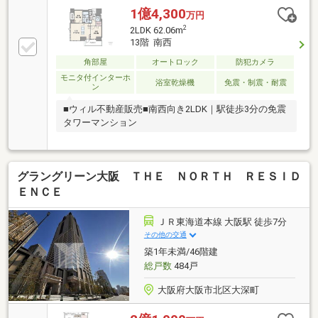
1億4,300
万円
2
2LDK 62.06m
13階 南西
角部屋
オートロック
防犯カメラ
モニタ付インターホ
浴室乾燥機
免震・制震・耐震
ン
■ウィル不動産販売■南西向き2LDK｜駅徒歩3分の免震
タワーマンション
グラングリーン大阪 ＴＨＥ ＮＯＲＴＨ ＲＥＳＩＤ
ＥＮＣＥ
ＪＲ東海道本線 大阪駅 徒歩7分
その他の交通
築1年未満/46階建
総戸数
484戸
大阪府大阪市北区大深町