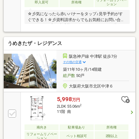
リフォームリノベー
即入居可
所有権
ション
☆彡気になったら赤いバナーをタップ♪見学予約がす
ぐできる！☆彡資料請求からでもお気軽にお問い合わ
せください♪◆戸建感覚でお住まいいただける7階・8
階メゾネットタイプ！◇LDKからは一面淀川が望めま
す！◆ペット多頭飼育可能です◇全棟総戸数868戸で
うめきたザ・レジデンス
管理体制良好◎修繕もきちんと行われています◆梅田
徒歩圏内！近くにライフも完成しますよ！住宅ローン
のお悩み、「住宅ローンアドバイザー」が承ります！
阪急神戸線 中津駅 徒歩7分
転職したばかり…他の借入がある…審査に落ちてしまっ
その他の交通
た…など、お悩みの方「資金計画」は住宅購入の要(か
築11年10ヶ月/14階建
なめ)です！ひとつずつ一緒に解決しませんか？
総戸数
50戸
大阪府大阪市北区中津６
5,998
万円
2
2LDK 55.06m
11階 南
南向き
駐車場あり
所有権
リフォームリノベー
ペット相談可
2階以上
ション