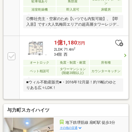
◆ピクチャーレール設置(玄関、LD、洋室)ーーー共用
駐車場あり
角部屋
ン
施設ーーー3F■ゲストルーム×2部屋■フィットネスジム
浴室乾燥機
即入居可
床暖房
42F■スカイラウンジ■スカイアトリウム■パーティルー
ム
◎弊社売主・空家のため【いつでも内覧可能】、【即
入居】です♪大人気梅田エリアの超高層タワーレジデ
ンス。南西角部屋で陽当たり良好です！専有面積約80
帖・LDK約20帖・3LDKで開放的あふれる人気の間取り
です！また、南西角部屋のため陽当たりも良好です♪
1億1,180
万円
共有施設も充実しており、快適な都会生活が叶いま
2
2LDK 71.4m
す。◎お問合せ当日でもご案内が可能な場合もござい
34階 西
ますので、お電話にてお気軽にお問い合わせください
オートロック
免震・制震・耐震
所有権
♪
タワーマンション
ペット相談可
カウンターキッチン
(階建20階以上)
■ウィル不動産販売■・2016年12月築！約19帖のゆと
りある広々LDK！
与力町スカイハイツ
地下鉄堺筋線 扇町駅 徒歩3分
その他の交通