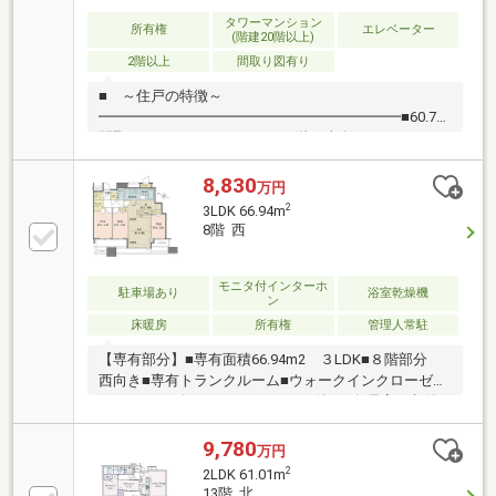
ジ スカイアトリウム パーティールーム・各階
クリーンステーション
タワーマンション
所有権
エレベーター
(階建20階以上)
2階以上
間取り図有り
■ ～住戸の特徴～
━━━━━━━━━━━━━━━━━━━━━■60.74m2、
間取り2LDK+N＋WIC＋SIC■13階の東向きバルコニー
で陽当たり良好です■各居室の収納やウォークインク
ローゼット、シューズインクローゼット 廊下部分に
8,830
万円
トランクルームがあり収納スペースが充実です。■リ
2
3LDK 66.94m
ビングダイニングに床暖房完備■24時間ゴミ出し可能■
8階 西
ペット飼育可能（規約あり）
モニタ付インターホ
駐車場あり
浴室乾燥機
ン
床暖房
所有権
管理人常駐
【専有部分】■専有面積66.94m2 ３LDK■８階部分
西向き■専有トランクルーム■ウォークインクローゼッ
ト、シューズインクローゼット、納戸■各居室に収納
有り■アウトポール設計により広々とした室内空間■天
井高約2.6m（リビング・ダイニング・全洋室）■Low-
9,780
万円
E複層ガラス■ディスポーザー・ガス温水式床暖房■省
2
2LDK 61.01m
エネ給湯器「エコジョーズ」■ミストサウナ機能付浴
13階 北