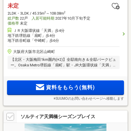
未定
2
2
2LDK・3LDK / 45.35m
～108.08m
総戸数
22戸
入居可能時期
2027年10月下旬予定
価格帯
未定
ＪＲ大阪環状線「天満」歩4分
地下鉄堺筋線「扇町」歩4分
地下鉄谷町線「中崎町」歩6分
大阪府大阪市北区山崎町
【北区・大阪梅田1km圏内(※2)】全邸南向き＆全邸パークビュ
ー。Osaka Metro堺筋線「扇町」駅・JR大阪環状線「天満」駅
徒歩4分、13路線10駅利用のマルチアクセス。100％角住戸(1
2
フロア2邸中心)、最上階13階・12階は専有面積108m
超・1フ
ロア1邸。扇町公園とキッズプラザが目の前、都市生活に必要
資料をもらう(無料)
な機能が徒歩圏内に揃う
※SUUMOのお問い合わせページへ移動します
ソルティア天満橋シーズンプレイス