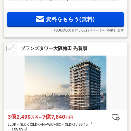
2
2
歩3分。【プラン】34m
台～50m
台・全8タイプ【全戸標準装
備】ウォークインクロゼット・シューズインクロゼット・ガ
ス衣類乾燥機「乾太くん」。ホテルライクな内廊下設計も魅
資料をもらう(無料)
力
※SUUMOのお問い合わせページへ移動します
ブランズタワー大阪梅田 先着順
3億2,490
7億7,840
万円～
万円
2
2LDK～3LDK (2LDK+N+WIC+SIC～3LDK) / 99.45m
2
～158.59m