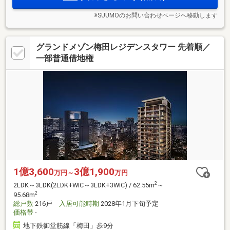
※SUUMOのお問い合わせページへ移動します
グランドメゾン梅田レジデンスタワー 先着順／
一部普通借地権
1億3,600
3億1,900
万円～
万円
2
2LDK～3LDK(2LDK+WIC～3LDK+3WIC) / 62.55m
～
2
95.68m
総戸数
216戸
入居可能時期
2028年1月下旬予定
価格帯
-
地下鉄御堂筋線「梅田」歩9分