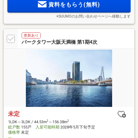
資料をもらう(無料)
※SUUMOのお問い合わせページへ移動します
更新あり
パークタワー大阪天満橋 第1期4次
未定
2
2
1LDK～3LDK / 44.53m
～156.38m
総戸数
155戸
入居可能時期
2028年5月下旬予定
価格帯
未定