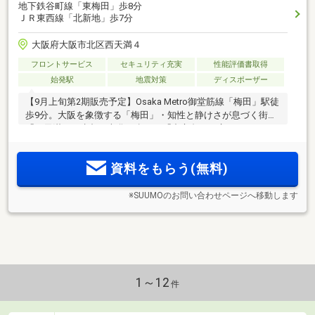
地下鉄谷町線「東梅田」歩8分
ＪＲ東西線「北新地」歩7分
大阪府大阪市北区西天満４
フロントサービス
セキュリティ充実
性能評価書取得
始発駅
地震対策
ディスポーザー
【9月上旬第2期販売予定】Osaka Metro御堂筋線「梅田」駅徒
歩9分。大阪を象徴する「梅田」・知性と静けさが息づく街
「西天満」・水都の文化が息づく「中之島」が交わるポジシ
ョン。都心タワーに、積水ハウスの「邸宅思想」を。【物件
エントリー受付中/エントリー者様限定モデルルーム案内会予
資料をもらう(無料)
約受付開始】
※SUUMOのお問い合わせページへ移動します
1～12
件