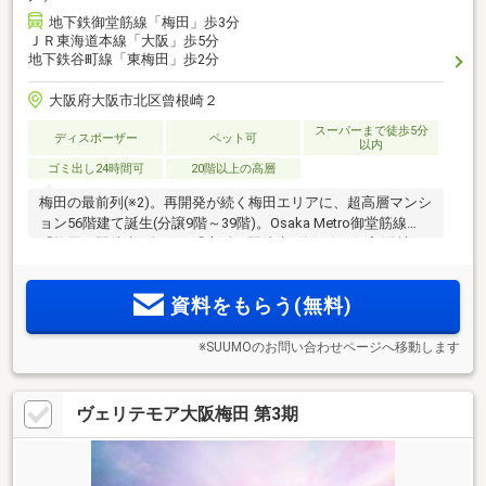
地下鉄御堂筋線「梅田」歩3分
ＪＲ東海道本線「大阪」歩5分
地下鉄谷町線「東梅田」歩2分
大阪府大阪市北区曾根崎２
スーパーまで徒歩5分
ディスポーザー
ペット可
以内
ゴミ出し24時間可
20階以上の高層
梅田の最前列(※2)。再開発が続く梅田エリアに、超高層マンシ
ョン56階建て誕生(分譲9階～39階)。Osaka Metro御堂筋線
「梅田」駅徒歩3分、JR「大阪」駅徒歩5分(※3)。住宅(分譲＆
賃貸)・ホテル・商業の機能が一体となる大規模複合開発内に
「梅田ガーデンレジデンス」デビュー！
資料をもらう(無料)
※SUUMOのお問い合わせページへ移動します
ヴェリテモア大阪梅田 第3期