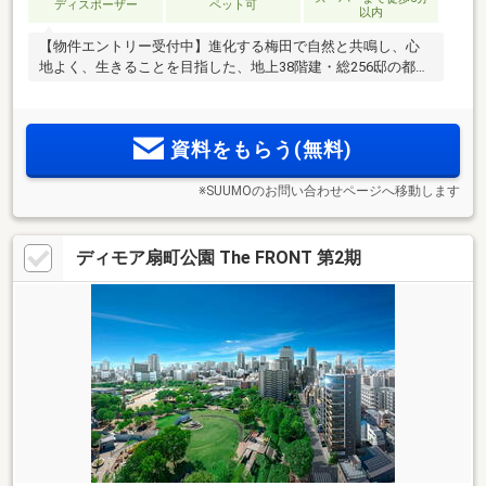
ディスポーザー
ペット可
以内
【物件エントリー受付中】進化する梅田で自然と共鳴し、心
地よく、生きることを目指した、地上38階建・総256邸の都心
タワーレジデンス
資料をもらう(無料)
※SUUMOのお問い合わせページへ移動します
ディモア扇町公園 The FRONT 第2期