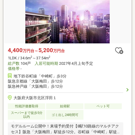
4,400
5,200
万円台～
万円台
2
2
1LDK / 34.6m
～37.54m
総戸数
104戸
入居可能時期
2027年4月上旬予定
価格帯
-
地下鉄谷町線「中崎町」歩3分
阪急京都線「大阪梅田」歩12分
阪急神戸線「大阪梅田」歩12分
大阪府大阪市北区浮田１
性能評価書取得
始発駅
ペット可
スーパーまで徒歩5分
ゴミ出し24時間可
以内
モデルルーム公開中！来場予約受付【8駅10路線のマルチアク
セス】阪急「大阪梅田」駅徒歩12分。谷町線「中崎町」駅徒