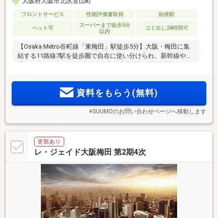
大阪府大阪市北区堂山町
フロントサービス
性能評価書取得
始発駅
スーパーまで徒歩5分
ペット可
ゴミ出し24時間可
以内
【Osaka Metro谷町線「東梅田」駅徒歩5分】大阪・梅田に集
結する11路線7駅を徒歩圏で自在に使い分けられ、新幹線や空
港へのアクセスもスムーズ。多彩な商業施設、医療施設、エ
ンタメ施設に加え、扇町公園の潤いも身近に ＜レ・ジェイ
ド大阪梅田＞誕生
資料をもらう(無料)
※SUUMOのお問い合わせページへ移動します
更新あり
レ・ジェイド大阪梅田 第2期4次