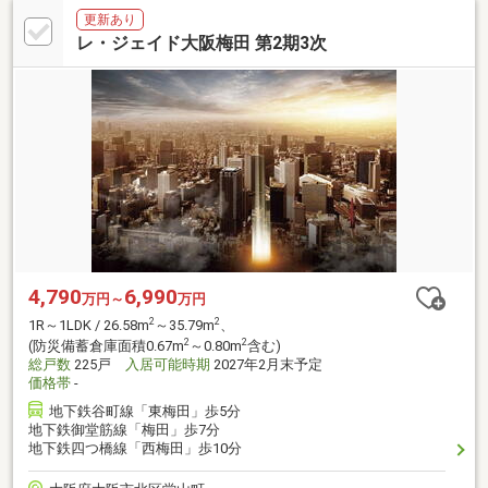
更新あり
レ・ジェイド大阪梅田 第2期3次
4,790
6,990
万円～
万円
2
2
1R～1LDK / 26.58m
～35.79m
、
2
2
(防災備蓄倉庫面積0.67m
～0.80m
含む)
総戸数
225戸
入居可能時期
2027年2月末予定
価格帯
-
地下鉄谷町線「東梅田」歩5分
地下鉄御堂筋線「梅田」歩7分
地下鉄四つ橋線「西梅田」歩10分