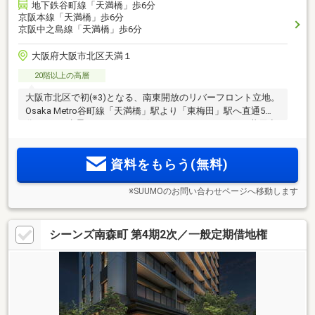
地下鉄谷町線「天満橋」歩6分
京阪本線「天満橋」歩6分
京阪中之島線「天満橋」歩6分
大阪府大阪市北区天満１
20階以上の高層
大阪市北区で初(※3)となる、南東開放のリバーフロント立地。
Osaka Metro谷町線「天満橋」駅より「東梅田」駅へ直通5
分。4つの水景をテーマにデザインされた、さまざまな共用空
間。大川の景色を楽しむ、心満たす開放的な眺望。【物件エ
ントリー受付中】
資料をもらう(無料)
※SUUMOのお問い合わせページへ移動します
シーンズ南森町 第4期2次／一般定期借地権