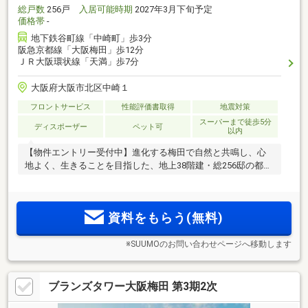
総戸数
256戸
入居可能時期
2027年3月下旬予定
価格帯
-
地下鉄谷町線「中崎町」歩3分
阪急京都線「大阪梅田」歩12分
ＪＲ大阪環状線「天満」歩7分
大阪府大阪市北区中崎１
フロントサービス
性能評価書取得
地震対策
スーパーまで徒歩5分
ディスポーザー
ペット可
以内
【物件エントリー受付中】進化する梅田で自然と共鳴し、心
地よく、生きることを目指した、地上38階建・総256邸の都心
タワーレジデンス
資料をもらう(無料)
※SUUMOのお問い合わせページへ移動します
ブランズタワー大阪梅田 第3期2次