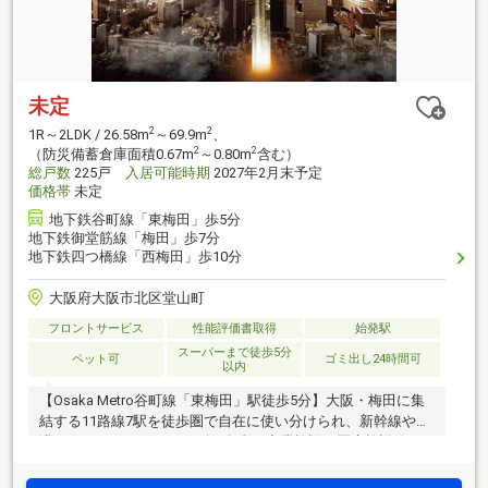
未定
2
2
1R～2LDK / 26.58m
～69.9m
、
2
2
（防災備蓄倉庫面積0.67m
～0.80m
含む）
総戸数
225戸
入居可能時期
2027年2月末予定
価格帯
未定
地下鉄谷町線「東梅田」歩5分
地下鉄御堂筋線「梅田」歩7分
地下鉄四つ橋線「西梅田」歩10分
大阪府大阪市北区堂山町
フロントサービス
性能評価書取得
始発駅
スーパーまで徒歩5分
ペット可
ゴミ出し24時間可
以内
【Osaka Metro谷町線「東梅田」駅徒歩5分】大阪・梅田に集
結する11路線7駅を徒歩圏で自在に使い分けられ、新幹線や空
港へのアクセスもスムーズ。多彩な商業施設、医療施設、エ
ンタメ施設に加え、扇町公園の潤いも身近に ＜レ・ジェイ
ド大阪梅田＞誕生