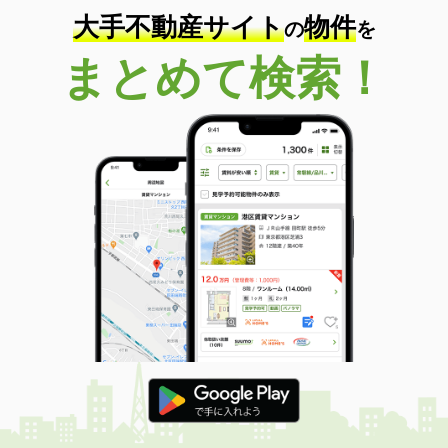
大手不動産サイト
物件
の
を
まとめて検索！