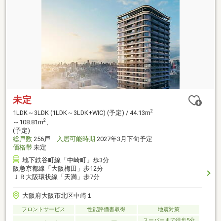
未定
2
1LDK～3LDK (1LDK～3LDK+WIC) (予定) / 44.13m
2
～108.81m
、
(予定)
総戸数
256戸
入居可能時期
2027年3月下旬予定
価格帯
未定
地下鉄谷町線「中崎町」歩3分
阪急京都線「大阪梅田」歩12分
ＪＲ大阪環状線「天満」歩7分
大阪府大阪市北区中崎１
フロントサービス
性能評価書取得
地震対策
スーパーまで徒歩5分