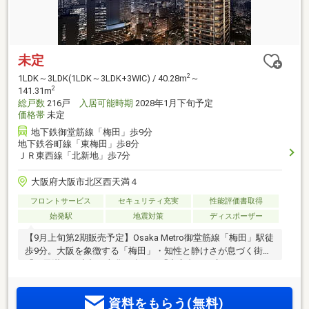
未定
2
1LDK～3LDK(1LDK～3LDK+3WIC) / 40.28m
～
2
141.31m
総戸数
216戸
入居可能時期
2028年1月下旬予定
価格帯
未定
地下鉄御堂筋線「梅田」歩9分
地下鉄谷町線「東梅田」歩8分
ＪＲ東西線「北新地」歩7分
大阪府大阪市北区西天満４
フロントサービス
セキュリティ充実
性能評価書取得
始発駅
地震対策
ディスポーザー
【9月上旬第2期販売予定】Osaka Metro御堂筋線「梅田」駅徒
歩9分。大阪を象徴する「梅田」・知性と静けさが息づく街
「西天満」・水都の文化が息づく「中之島」が交わるポジシ
ョン。都心タワーに、積水ハウスの「邸宅思想」を。【物件
エントリー受付中/エントリー者様限定モデルルーム案内会予
資料をもらう(無料)
約受付開始】