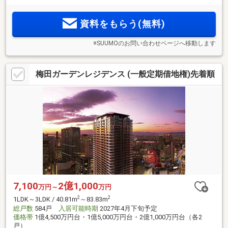
2
2
便。平面駐車場設置、65m
台～80m
台のプラン／玄関前宅配
ボックス・専用防災備蓄倉庫・ガス衣類乾燥機「乾太くん」
資料をもらう(無料)
全戸採用
※SUUMOのお問い合わせページへ移動します
梅田ガーデンレジデンス (一般定期借地権)先着順
7,100
2億1,000
万円～
万円
2
2
1LDK～3LDK / 40.81m
～83.83m
総戸数
584戸
入居可能時期
2027年4月下旬予定
価格帯
1億4,500万円台・1億5,000万円台・2億1,000万円台（各2
戸）