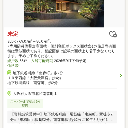
未定
2
2
3LDK / 69.07m
～80.07m
、
※専用防災備蓄倉庫面積・個別宅配ボックス面積含む※住居専有面
積は壁芯面積であり、登記面積は記載の面積より若干少なくなり
ます。予めご了承ください。
総戸数
66戸
入居可能時期
2026年9月下旬予定
価格帯
-
地下鉄谷町線「南森町」歩2分
ＪＲ東西線「大阪天満宮」歩4分
地下鉄堺筋線「南森町」歩2分
大阪府大阪市北区南森町１
スーパーまで徒歩5分
以内
【資料請求受付中】地下鉄谷町線・堺筋線「南森町」駅徒歩2
分×「東梅田」駅1駅2分。南森町駅徒歩2分に10年ぶり(※1)。
堀川小学校徒歩6分／24時間営業スーパー徒歩3分の生活利