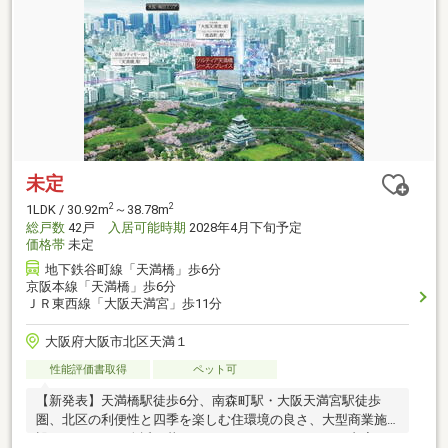
未定
2
2
1LDK / 30.92m
～38.78m
総戸数
42戸
入居可能時期
2028年4月下旬予定
価格帯
未定
地下鉄谷町線「天満橋」歩6分
京阪本線「天満橋」歩6分
ＪＲ東西線「大阪天満宮」歩11分
大阪府大阪市北区天満１
性能評価書取得
ペット可
【新発表】天満橋駅徒歩6分、南森町駅・大阪天満宮駅徒歩
圏、北区の利便性と四季を楽しむ住環境の良さ、大型商業施
設やスーパーも身近な暮らしやすさ。ホテルライクな内廊下