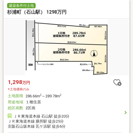
建築条件付土地
杉浦町（石山駅） 1298万円
1,298
万円
※土地価格のみ
土地面積
2
2
286.66m
～289.78m
用途地域
１種住居
総区画数
2区画
ＪＲ東海道本線 石山駅 徒歩20分
ＪＲ東海道本線 膳所駅 徒歩25分
京阪石山坂本線 瓦ケ浜駅 徒歩6分