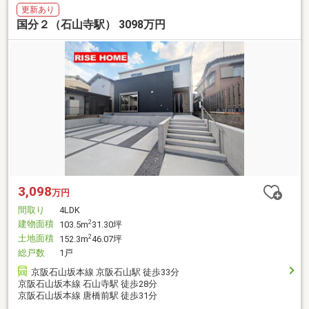
更新あり
国分２（石山寺駅） 3098万円
3,098
万円
間取り
4LDK
建物面積
2
103.5m
31.30坪
土地面積
2
152.3m
46.07坪
総戸数
1戸
京阪石山坂本線 京阪石山駅 徒歩33分
京阪石山坂本線 石山寺駅 徒歩28分
京阪石山坂本線 唐橋前駅 徒歩31分