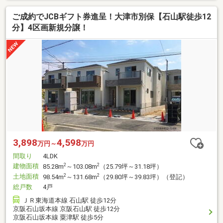
ご成約でJCBギフト券進呈！大津市別保【石山駅徒歩12
分】4区画新規分譲！
3,898
4,598
万円～
万円
間取り
4LDK
建物面積
2
2
85.28m
～103.08m
（25.79坪～31.18坪）
土地面積
2
2
98.54m
～131.68m
（29.80坪～39.83坪）（登記）
総戸数
4戸
ＪＲ東海道本線 石山駅 徒歩12分
京阪石山坂本線 京阪石山駅 徒歩12分
京阪石山坂本線 粟津駅 徒歩5分