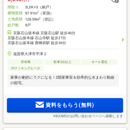
間取り
3LDK+S（納戸）
建物面積
2
97.91m
（実測）
土地面積
2
128.59m
（登記）
総戸数
9戸
京阪石山坂本線 京阪石山駅 徒歩46分
京阪石山坂本線 石山寺駅 徒歩27分
京阪石山坂本線 唐橋前駅 徒歩36分
滋賀県大津市平津２
所有権
駐車2台以上
オール電化
IHクッキングヒータ
家事が劇的にラクになる！2階家事室＆効率的な水まわり動線
の邸宅。
資料をもらう(無料)
※SUUMOのお問い合わせページへ移動します