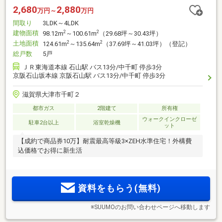
2,680
2,880
万円～
万円
間取り
3LDK～4LDK
建物面積
2
2
98.12m
～100.61m
（29.68坪～30.43坪）
土地面積
2
2
124.61m
～135.64m
（37.69坪～41.03坪）（登記）
総戸数
5戸
ＪＲ東海道本線 石山駅 バス13分/中千町 停歩3分
京阪石山坂本線 京阪石山駅 バス13分/中千町 停歩3分
滋賀県大津市千町２
都市ガス
2階建て
所有権
ウォークインクローゼ
駐車2台以上
浴室乾燥機
ット
【成約で商品券10万】耐震最高等級3×ZEH水準住宅！外構費
込価格でお得に新生活
資料をもらう(無料)
※SUUMOのお問い合わせページへ移動します