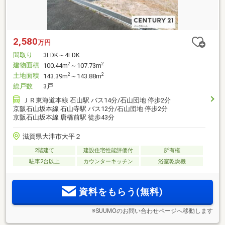
2,580
万円
間取り
3LDK～4LDK
建物面積
2
2
100.44m
～107.73m
土地面積
2
2
143.39m
～143.88m
総戸数
3戸
ＪＲ東海道本線 石山駅 バス14分/石山団地 停歩2分
京阪石山坂本線 石山寺駅 バス12分/石山団地 停歩2分
京阪石山坂本線 唐橋前駅 徒歩43分
滋賀県大津市大平２
2階建て
建設住宅性能評価付
所有権
駐車2台以上
カウンターキッチン
浴室乾燥機
資料をもらう(無料)
※SUUMOのお問い合わせページへ移動します