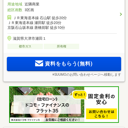
用途地域
近隣商業
総区画数
3区画
ＪＲ東海道本線 石山駅 徒歩20分
ＪＲ東海道本線 瀬田駅 徒歩20分
京阪石山坂本線 唐橋前駅 徒歩10分
滋賀県大津市瀬田１
都市ガス
所有権
資料をもらう(無料)
※SUUMOのお問い合わせページへ移動します