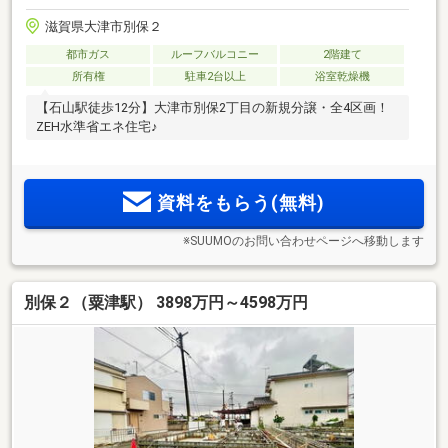
滋賀県大津市別保２
都市ガス
ルーフバルコニー
2階建て
所有権
駐車2台以上
浴室乾燥機
【石山駅徒歩12分】大津市別保2丁目の新規分譲・全4区画！
ZEH水準省エネ住宅♪
資料をもらう(無料)
※SUUMOのお問い合わせページへ移動します
別保２（粟津駅） 3898万円～4598万円