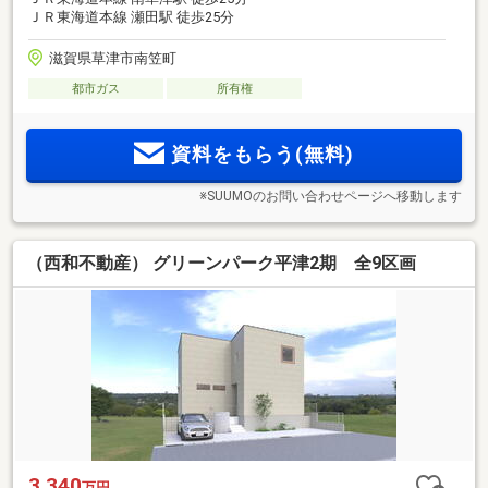
ＪＲ東海道本線 瀬田駅 徒歩25分
滋賀県草津市南笠町
都市ガス
所有権
資料をもらう(無料)
※SUUMOのお問い合わせページへ移動します
（西和不動産） グリーンパーク平津2期 全9区画
3,340
万円