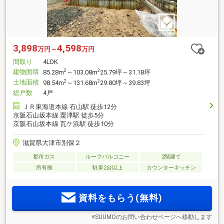
3,898
4,598
万円～
万円
間取り
4LDK
建物面積
2
2
85.28m
～103.08m
25.79坪～31.18坪
土地面積
2
2
98.54m
～131.68m
29.80坪～39.83坪
総戸数
4戸
ＪＲ東海道本線 石山駅 徒歩12分
京阪石山坂本線 粟津駅 徒歩5分
京阪石山坂本線 瓦ケ浜駅 徒歩10分
滋賀県大津市別保２
都市ガス
ルーフバルコニー
2階建て
所有権
駐車2台以上
カウンターキッチン
資料をもらう(無料)
※SUUMOのお問い合わせページへ移動します