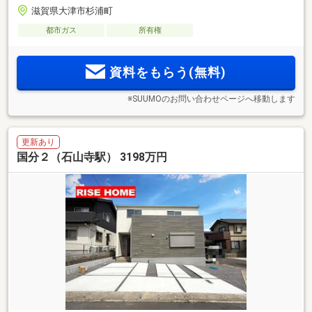
滋賀県大津市杉浦町
都市ガス
所有権
資料をもらう(無料)
※SUUMOのお問い合わせページへ移動します
更新あり
国分２（石山寺駅） 3198万円