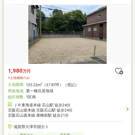
1,980
万円
※土地価格のみ
土地面積
2
125.22m
（37.87坪）（登記）
用途地域
第一種住居地域
総区画数
1区画
ＪＲ東海道本線 石山駅 徒歩24分
京阪石山坂本線 京阪石山駅 徒歩24分
京阪石山坂本線 唐橋前駅 徒歩21分
滋賀県大津市国分１