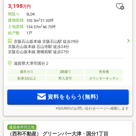
3,198
万円
間取り
5LDK
建物面積
2
103.5m
31.30坪
土地面積
2
154.57m
46.75坪
総戸数
1戸
京阪石山坂本線 京阪石山駅 徒歩29分
京阪石山坂本線 石山寺駅 徒歩24分
京阪石山坂本線 唐橋前駅 徒歩27分
滋賀県大津市国分２
都市ガス
2階建て
所有権
駐車2台以上
即入居可
カウンターキッチン
資料をもらう(無料)
※SUUMOのお問い合わせページへ移動します
建築条件付土地
（西和不動産） グリーンパー大津・国分1丁目