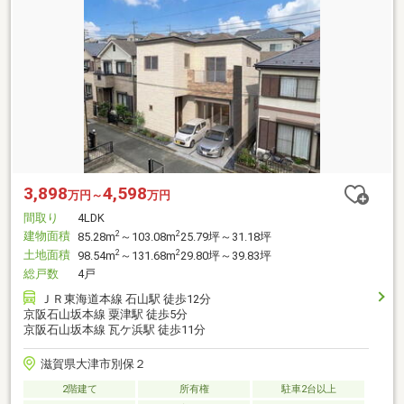
3,898
4,598
万円～
万円
間取り
4LDK
建物面積
2
2
85.28m
～103.08m
25.79坪～31.18坪
土地面積
2
2
98.54m
～131.68m
29.80坪～39.83坪
総戸数
4戸
ＪＲ東海道本線 石山駅 徒歩12分
京阪石山坂本線 粟津駅 徒歩5分
京阪石山坂本線 瓦ケ浜駅 徒歩11分
滋賀県大津市別保２
2階建て
所有権
駐車2台以上