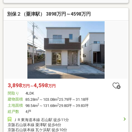
別保２（粟津駅） 3898万円～4598万円
3,898
4,598
万円～
万円
間取り
4LDK
建物面積
2
2
85.28m
～103.08m
25.79坪～31.18坪
土地面積
2
2
98.54m
～131.68m
29.80坪～39.83坪
総戸数
4戸
ＪＲ東海道本線 石山駅 徒歩11分
京阪石山坂本線 粟津駅 徒歩6分
京阪石山坂本線 瓦ケ浜駅 徒歩10分