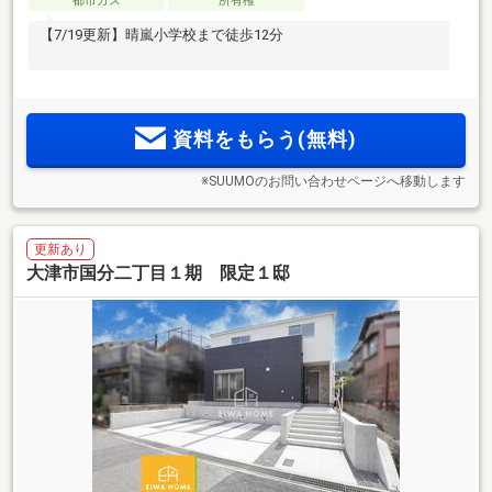
都市ガス
所有権
【7/19更新】晴嵐小学校まで徒歩12分
資料をもらう(無料)
※SUUMOのお問い合わせページへ移動します
更新あり
大津市国分二丁目１期 限定１邸