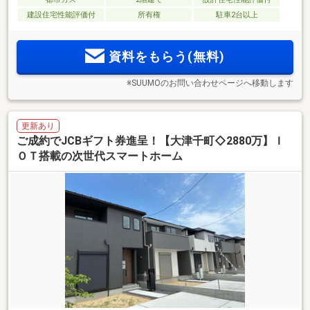
建設住宅性能評価付
所有権
駐車2台以上
資料をもらう(無料)
※SUUMOのお問い合わせページへ移動します
更新あり
ご成約でJCBギフト券進呈！【大津千町◇2880万】Ｉ
ＯＴ搭載の次世代スマートホーム