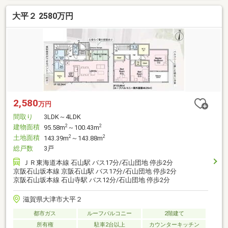
大平２ 2580万円
2,580
万円
間取り
3LDK～4LDK
建物面積
2
2
95.58m
～100.43m
土地面積
2
2
143.39m
～143.88m
総戸数
3戸
ＪＲ東海道本線 石山駅 バス17分/石山団地 停歩2分
京阪石山坂本線 京阪石山駅 バス17分/石山団地 停歩2分
京阪石山坂本線 石山寺駅 バス12分/石山団地 停歩2分
滋賀県大津市大平２
都市ガス
ルーフバルコニー
2階建て
所有権
駐車2台以上
カウンターキッチン