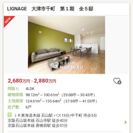
LIGNAGE 大津市千町 第１期 全５邸
2,680
2,880
万円・
万円
間取り
4LDK
建物面積
2
2
98.12m
～100.61m
（29.68坪～30.43坪）
土地面積
2
2
124.61m
～135.64m
（37.69坪～41.03坪）
総戸数
6戸
ＪＲ東海道本線 石山駅 バス13分/中千町 停歩3分
京阪石山坂本線 石山寺駅 徒歩42分
京阪石山坂本線 唐橋前駅 徒歩51分