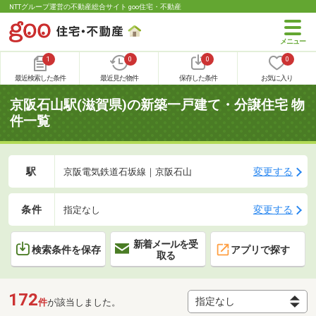
NTTグループ運営の不動産総合サイト goo住宅・不動産
1
0
0
0
最近検索した条件
最近見た物件
保存した条件
お気に入り
京阪石山駅(滋賀県)の新築一戸建て・分譲住宅 物
件一覧
駅
変更する
京阪電気鉄道石坂線｜京阪石山
条件
変更する
指定なし
新着メールを受
検索条件を保存
アプリで探す
取る
172
件
が該当しました。