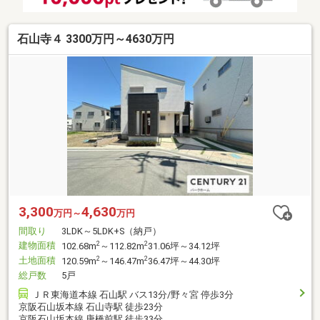
石山寺４ 3300万円～4630万円
3,300
4,630
万円～
万円
間取り
3LDK～5LDK+S（納戸）
建物面積
2
2
102.68m
～112.82m
31.06坪～34.12坪
土地面積
2
2
120.59m
～146.47m
36.47坪～44.30坪
総戸数
5戸
ＪＲ東海道本線 石山駅 バス13分/野々宮 停歩3分
京阪石山坂本線 石山寺駅 徒歩23分
京阪石山坂本線 唐橋前駅 徒歩33分