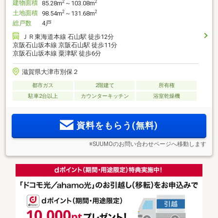
建物面積
2
2
85.28m
～103.08m
土地面積
2
2
98.54m
～131.68m
総戸数
4戸
ＪＲ東海道本線 石山駅 徒歩12分
京阪石山坂本線 京阪石山駅 徒歩11分
京阪石山坂本線 粟津駅 徒歩6分
滋賀県大津市別保２
都市ガス
2階建て
所有権
駐車2台以上
カウンターキッチン
浴室乾燥機
資料をもらう(無料)
※SUUMOのお問い合わせページへ移動します