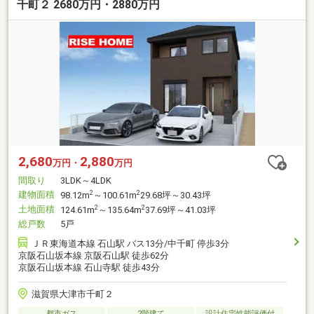
千町２ 2680万円・2880万円
2,680
2,880
万円・
万円
間取り
3LDK～4LDK
建物面積
2
2
98.12m
～100.61m
29.68坪～30.43坪
土地面積
2
2
124.61m
～135.64m
37.69坪～41.03坪
総戸数
5戸
ＪＲ東海道本線 石山駅 バス13分/中千町 停歩3分
京阪石山坂本線 京阪石山駅 徒歩62分
京阪石山坂本線 石山寺駅 徒歩43分
滋賀県大津市千町２
都市ガス
2階建て
設計住宅性能評価付