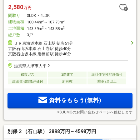
2,580
万円
間取り
3LDK・4LDK
建物面積
2
2
100.44m
～107.73m
土地面積
2
2
143.39m
～143.88m
総戸数
3戸
ＪＲ東海道本線 石山駅 徒歩51分
京阪石山坂本線 石山寺駅 徒歩40分
京阪石山坂本線 唐橋前駅 徒歩48分
滋賀県大津市大平２
都市ガス
2階建て
設計住宅性能評価付
建設住宅性能評価付
所有権
駐車2台以上
資料をもらう(無料)
※SUUMOのお問い合わせページへ移動します
別保２（石山駅） 3898万円～4598万円