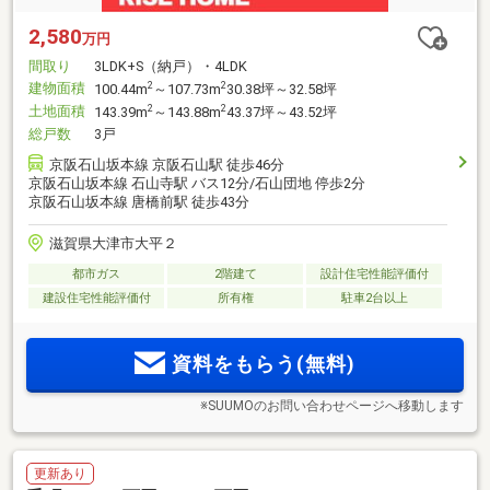
2,580
万円
間取り
3LDK+S（納戸）・4LDK
建物面積
2
2
100.44m
～107.73m
30.38坪～32.58坪
土地面積
2
2
143.39m
～143.88m
43.37坪～43.52坪
総戸数
3戸
京阪石山坂本線 京阪石山駅 徒歩46分
京阪石山坂本線 石山寺駅 バス12分/石山団地 停歩2分
京阪石山坂本線 唐橋前駅 徒歩43分
滋賀県大津市大平２
都市ガス
2階建て
設計住宅性能評価付
建設住宅性能評価付
所有権
駐車2台以上
資料をもらう(無料)
※SUUMOのお問い合わせページへ移動します
更新あり