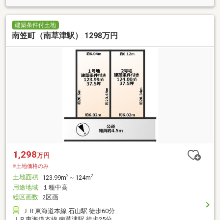
建築条件付土地
南笠町（南草津駅） 1298万円
1,298
万円
※土地価格のみ
土地面積
2
2
123.99m
～124m
用途地域
１種中高
総区画数
2区画
ＪＲ東海道本線 石山駅 徒歩60分
ＪＲ東海道本線 南草津駅 徒歩25分