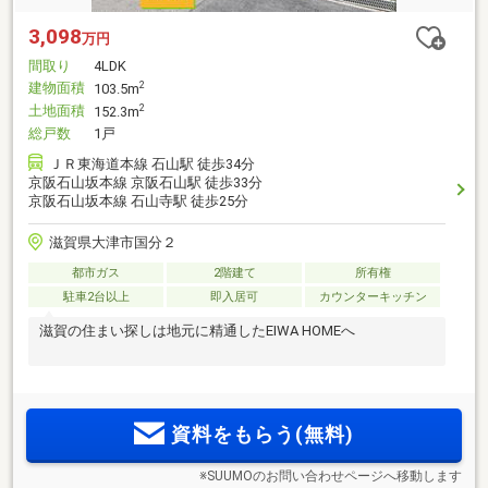
3,098
万円
間取り
4LDK
建物面積
2
103.5m
土地面積
2
152.3m
総戸数
1戸
ＪＲ東海道本線 石山駅 徒歩34分
京阪石山坂本線 京阪石山駅 徒歩33分
京阪石山坂本線 石山寺駅 徒歩25分
滋賀県大津市国分２
都市ガス
2階建て
所有権
駐車2台以上
即入居可
カウンターキッチン
滋賀の住まい探しは地元に精通したEIWA HOMEへ
資料をもらう(無料)
※SUUMOのお問い合わせページへ移動します