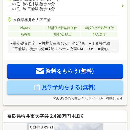
ＪＲ桜井線 桜井駅 徒歩25分
ＪＲ桜井線 三輪駅 徒歩10分
奈良県桜井市大字三輪
2階建て
設計住宅性能評価付
建設住宅性能評価付
所有権
駐車2台以上
即入居可
■長期優良住宅 ■桜井市三輪10期 全2区画 ■ＪＲ桜井線
『三輪駅』徒歩10分■収納スペース充実の4ＬＤＫ ■安心、安
全なオール電化 ■雨の日も安心、インナーバルコニー◆地元
に強い！！センチュリー21 近畿不動産販売大和八木店◆◇
皆様に快適なライフタイルをご提案できるように心をこめて
資料をもらう(無料)
ご案内いたします◇ ◇住宅に関するご相談からご購入後のア
フタ―フォローまで、一人の担当者が行います◇◇お気軽にご
相談ください！◇◇皆様に快適なライフスタイル、無理のな
見学予約をする(無料)
い資金計画をご提案できるように心をこめて対応いたします
◇お気軽にご相談ください！◆お問合せお待ちしております
◆
※SUUMOのお問い合わせページへ移動します
奈良県桜井市大字谷 2,498万円 4LDK