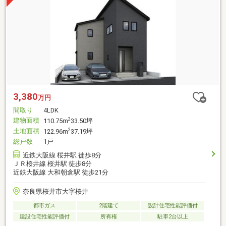
3,380
万円
間取り
4LDK
建物面積
2
110.75m
33.50坪
土地面積
2
122.96m
37.19坪
総戸数
1戸
近鉄大阪線 桜井駅 徒歩8分
ＪＲ桜井線 桜井駅 徒歩8分
近鉄大阪線 大和朝倉駅 徒歩21分
奈良県桜井市大字桜井
都市ガス
2階建て
設計住宅性能評価付
建設住宅性能評価付
所有権
駐車2台以上