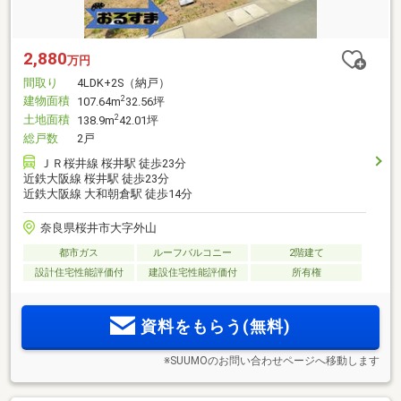
2,880
万円
間取り
4LDK+2S（納戸）
建物面積
2
107.64m
32.56坪
土地面積
2
138.9m
42.01坪
総戸数
2戸
ＪＲ桜井線 桜井駅 徒歩23分
近鉄大阪線 桜井駅 徒歩23分
近鉄大阪線 大和朝倉駅 徒歩14分
奈良県桜井市大字外山
都市ガス
ルーフバルコニー
2階建て
設計住宅性能評価付
建設住宅性能評価付
所有権
資料をもらう(無料)
※SUUMOのお問い合わせページへ移動します