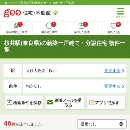
NTTグループ運営の不動産総合サイト goo住宅・不動産
1
0
0
0
最近検索した条件
最近見た物件
保存した条件
お気に入り
桜井駅(奈良県)の新築一戸建て・分譲住宅 物件一
覧
駅
変更する
近鉄大阪線｜桜井
条件
変更する
指定なし
新着メールを受
検索条件を保存
アプリで探す
取る
46
件
が該当しました。