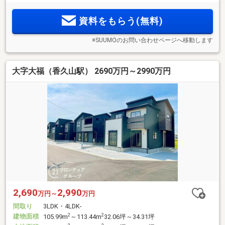
資料をもらう(無料)
※SUUMOのお問い合わせページへ移動します
大字大福（香久山駅） 2690万円～2990万円
2,690
2,990
万円～
万円
間取り
3LDK・4LDK-
建物面積
2
2
105.99m
～113.44m
32.06坪～34.31坪