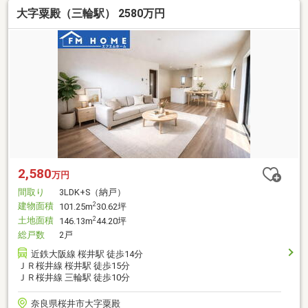
大字粟殿（三輪駅） 2580万円
2,580
万円
間取り
3LDK+S（納戸）
建物面積
2
101.25m
30.62坪
土地面積
2
146.13m
44.20坪
総戸数
2戸
近鉄大阪線 桜井駅 徒歩14分
ＪＲ桜井線 桜井駅 徒歩15分
ＪＲ桜井線 三輪駅 徒歩10分
奈良県桜井市大字粟殿