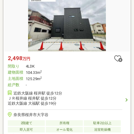
2,498
万円
間取り
4LDK
建物面積
2
104.33m
土地面積
2
125.29m
総戸数
-
近鉄大阪線 桜井駅 徒歩12分
ＪＲ桜井線 桜井駅 徒歩12分
近鉄大阪線 大福駅 徒歩19分
奈良県桜井市大字谷
2階建て
所有権
駐車2台以上
即入居可
オール電化
浴室乾燥機