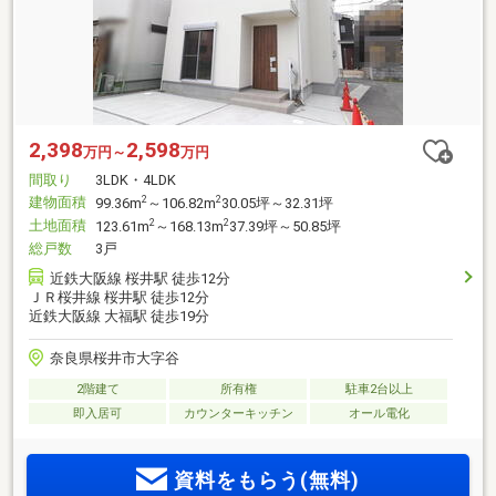
2,398
2,598
万円～
万円
間取り
3LDK・4LDK
建物面積
2
2
99.36m
～106.82m
30.05坪～32.31坪
土地面積
2
2
123.61m
～168.13m
37.39坪～50.85坪
総戸数
3戸
近鉄大阪線 桜井駅 徒歩12分
ＪＲ桜井線 桜井駅 徒歩12分
近鉄大阪線 大福駅 徒歩19分
奈良県桜井市大字谷
2階建て
所有権
駐車2台以上
即入居可
カウンターキッチン
オール電化
資料をもらう(無料)