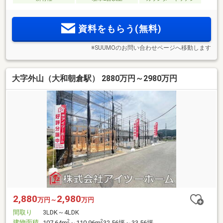
資料をもらう(無料)
※SUUMOのお問い合わせページへ移動します
大字外山（大和朝倉駅） 2880万円～2980万円
2,880
2,980
万円～
万円
間取り
3LDK～4LDK
建物面積
2
2
107.64m
～110.96m
32.56坪～33.56坪