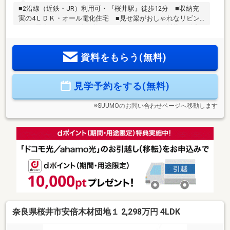
■2沿線（近鉄・JR）利用可・『桜井駅』徒歩12分 ■収納充
実の4ＬＤＫ・オール電化住宅 ■見せ梁がおしゃれなリビン
グ ■駐車スペース2台可能ですセンチュリー２１近畿不動産
販売は、奈良県南部を中心に香芝市、橿原市、大和高田市に
三店舗を展開しています。店舗間の情報の共有を行っている
資料をもらう(無料)
当グループでは、南は和歌山県橋本市から奈良県宇陀市・吉
野郡・天理市・北葛城郡他、幅広いエリアをカバーして、お
客様に最新の物件情報を発信しております。まずは、物件を
見学予約をする(無料)
見るだけでも大歓迎です！ 時間をかけて自分に合った家はど
んな家なのか、一緒に探して行きましょう！◆お問合せお待
ちしております◆
※SUUMOのお問い合わせページへ移動します
奈良県桜井市安倍木材団地１ 2,298万円 4LDK