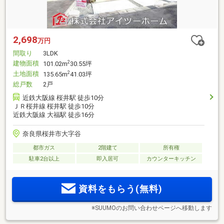
2,698
万円
間取り
3LDK
建物面積
2
101.02m
30.55坪
土地面積
2
135.65m
41.03坪
総戸数
2戸
近鉄大阪線 桜井駅 徒歩10分
ＪＲ桜井線 桜井駅 徒歩10分
近鉄大阪線 大福駅 徒歩16分
奈良県桜井市大字谷
都市ガス
2階建て
所有権
駐車2台以上
即入居可
カウンターキッチン
資料をもらう(無料)
※SUUMOのお問い合わせページへ移動します