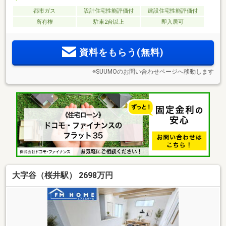
都市ガス
設計住宅性能評価付
建設住宅性能評価付
所有権
駐車2台以上
即入居可
資料をもらう(無料)
※SUUMOのお問い合わせページへ移動します
大字谷（桜井駅） 2698万円