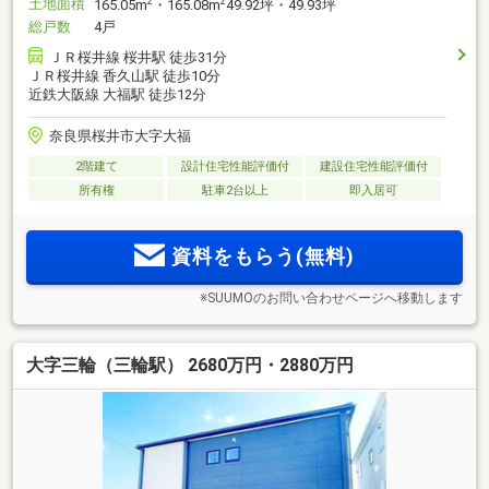
土地面積
2
2
165.05m
・165.08m
49.92坪・49.93坪
総戸数
4戸
ＪＲ桜井線 桜井駅 徒歩31分
ＪＲ桜井線 香久山駅 徒歩10分
近鉄大阪線 大福駅 徒歩12分
奈良県桜井市大字大福
2階建て
設計住宅性能評価付
建設住宅性能評価付
所有権
駐車2台以上
即入居可
資料をもらう(無料)
※SUUMOのお問い合わせページへ移動します
大字三輪（三輪駅） 2680万円・2880万円