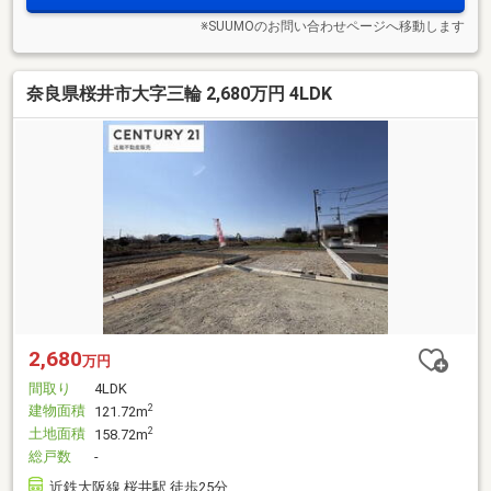
※SUUMOのお問い合わせページへ移動します
奈良県桜井市大字三輪 2,680万円 4LDK
2,680
万円
間取り
4LDK
建物面積
2
121.72m
土地面積
2
158.72m
総戸数
-
近鉄大阪線 桜井駅 徒歩25分