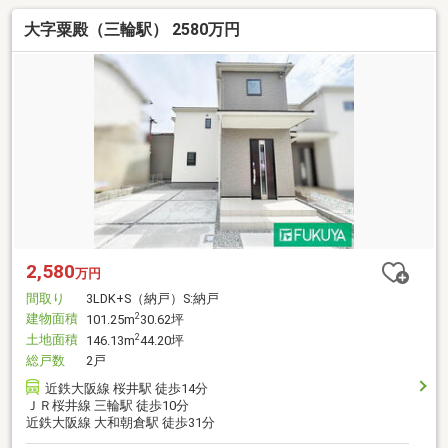
大字粟殿（三輪駅） 2580万円
2,580
万円
間取り
3LDK+S（納戸）S:納戸
建物面積
2
101.25m
30.62坪
土地面積
2
146.13m
44.20坪
総戸数
2戸
近鉄大阪線 桜井駅 徒歩14分
ＪＲ桜井線 三輪駅 徒歩10分
近鉄大阪線 大和朝倉駅 徒歩31分