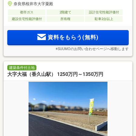
奈良県桜井市大字粟殿
都市ガス
2階建て
設計住宅性能評価付
建設住宅性能評価付
所有権
駐車2台以上
資料をもらう(無料)
※SUUMOのお問い合わせページへ移動します
建築条件付土地
大字大福（香久山駅） 1250万円～1350万円