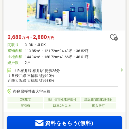
2,680
2,880
万円・
万円
間取り
3LDK・4LDK
建物面積
2
2
113.85m
・121.72m
34.43坪・36.82坪
土地面積
2
2
144.34m
・158.72m
43.66坪・48.01坪
総戸数
2戸
ＪＲ桜井線 桜井駅 徒歩25分
ＪＲ桜井線 三輪駅 徒歩10分
近鉄大阪線 大福駅 徒歩38分
奈良県桜井市大字三輪
2階建て
設計住宅性能評価付
建設住宅性能評価付
所有権
駐車2台以上
即入居可
資料をもらう(無料)