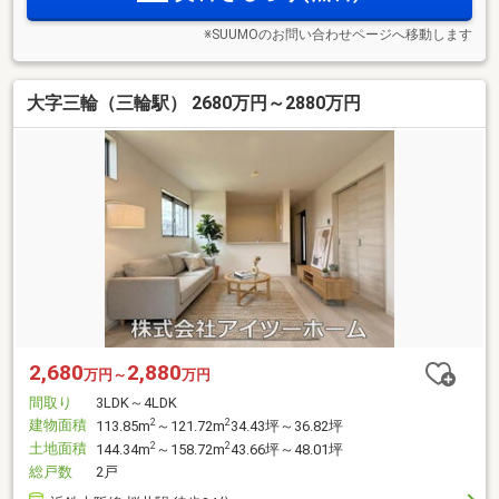
※SUUMOのお問い合わせページへ移動します
大字三輪（三輪駅） 2680万円～2880万円
2,680
2,880
万円～
万円
間取り
3LDK～4LDK
建物面積
2
2
113.85m
～121.72m
34.43坪～36.82坪
土地面積
2
2
144.34m
～158.72m
43.66坪～48.01坪
総戸数
2戸