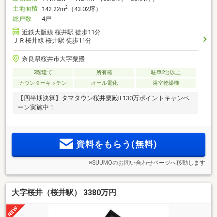
土地面積
2
142.22m
（43.02坪）
総戸数
4戸
近鉄大阪線 桜井駅 徒歩11分
ＪＲ桜井線 桜井駅 徒歩11分
奈良県桜井市大字粟殿
2階建て
所有権
駐車2台以上
カウンターキッチン
オール電化
浴室乾燥機
【四半期決算】タマタウン桜井粟殿Ⅱ 130万ポイントキャンペ
ーン実施中！
資料をもらう(無料)
※SUUMOのお問い合わせページへ移動します
大字桜井（桜井駅） 3380万円