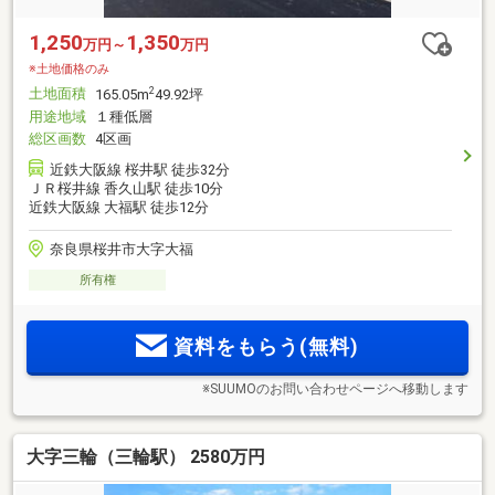
1,250
1,350
万円～
万円
※土地価格のみ
土地面積
2
165.05m
49.92坪
用途地域
１種低層
総区画数
4区画
近鉄大阪線 桜井駅 徒歩32分
ＪＲ桜井線 香久山駅 徒歩10分
近鉄大阪線 大福駅 徒歩12分
奈良県桜井市大字大福
所有権
資料をもらう(無料)
※SUUMOのお問い合わせページへ移動します
大字三輪（三輪駅） 2580万円