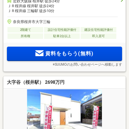
近鉄大阪線 桜井駅 徒歩24分
ＪＲ桜井線 桜井駅 徒歩24分
ＪＲ桜井線 三輪駅 徒歩10分
奈良県桜井市大字三輪
2階建て
設計住宅性能評価付
建設住宅性能評価付
所有権
駐車2台以上
即入居可
資料をもらう(無料)
※SUUMOのお問い合わせページへ移動します
大字谷（桜井駅） 2698万円