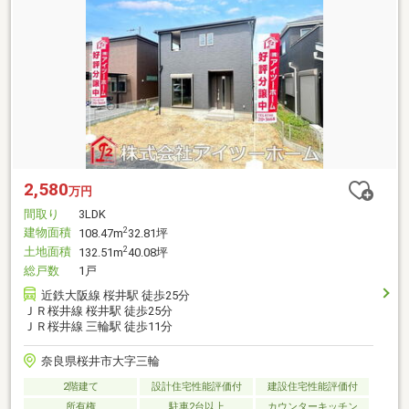
2,580
万円
間取り
3LDK
建物面積
2
108.47m
32.81坪
土地面積
2
132.51m
40.08坪
総戸数
1戸
近鉄大阪線 桜井駅 徒歩25分
ＪＲ桜井線 桜井駅 徒歩25分
ＪＲ桜井線 三輪駅 徒歩11分
奈良県桜井市大字三輪
2階建て
設計住宅性能評価付
建設住宅性能評価付
所有権
駐車2台以上
カウンターキッチン