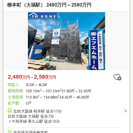
柳本町（大福駅） 2480万円～2580万円
2,480
2,580
万円～
万円
間取り
3LDK～4LDK
建物面積
2
2
105.15m
～107.23m
31.80坪～32.43坪
土地面積
2
2
113.8m
～154.88m
34.42坪～46.85坪
総戸数
3戸
近鉄大阪線 桜井駅 徒歩17分
近鉄大阪線 大福駅 徒歩7分
ＪＲ桜井線 香久山駅 徒歩12分
奈良県天理市柳本町