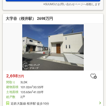
※SUUMOのお問い合わせページへ移動します
大字谷（桜井駅） 2698万円
2,698
万円
間取り
3LDK
建物面積
2
101.02m
30.55坪
土地面積
2
135.65m
41.03坪
総戸数
2戸
近鉄大阪線 桜井駅 徒歩10分