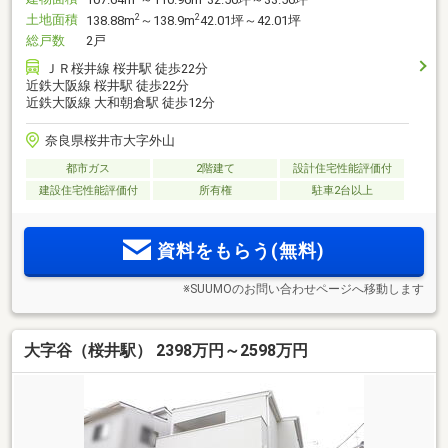
土地面積
2
2
138.88m
～138.9m
42.01坪～42.01坪
総戸数
2戸
ＪＲ桜井線 桜井駅 徒歩22分
近鉄大阪線 桜井駅 徒歩22分
近鉄大阪線 大和朝倉駅 徒歩12分
奈良県桜井市大字外山
都市ガス
2階建て
設計住宅性能評価付
建設住宅性能評価付
所有権
駐車2台以上
資料をもらう(無料)
※SUUMOのお問い合わせページへ移動します
大字谷（桜井駅） 2398万円～2598万円