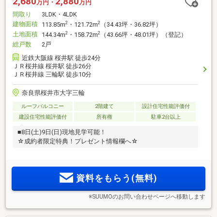
2,680
2,880
万円・
万円
間取り
3LDK・4LDK
建物面積
2
2
113.85m
・121.72m
（34.43坪・36.82坪）
土地面積
2
2
144.34m
・158.72m
（43.66坪・48.01坪）（登記）
総戸数
2戸
近鉄大阪線 桜井駅 徒歩24分
ＪＲ桜井線 桜井駅 徒歩26分
ＪＲ桜井線 三輪駅 徒歩10分
奈良県桜井市大字三輪
ルーフバルコニー
2階建て
設計住宅性能評価付
建設住宅性能評価付
所有権
駐車2台以上
■8日(土)9日(日)現地見学可能！
☆成約者限定特典！プレゼント情報欄へ☆
資料をもらう(無料)
※SUUMOのお問い合わせページへ移動します