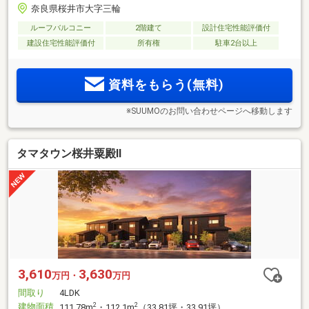
奈良県桜井市大字三輪
ルーフバルコニー
2階建て
設計住宅性能評価付
建設住宅性能評価付
所有権
駐車2台以上
資料をもらう(無料)
※SUUMOのお問い合わせページへ移動します
タマタウン桜井粟殿Ⅱ
3,610
3,630
万円・
万円
間取り
4LDK
建物面積
2
2
111.78m
・112.1m
（33.81坪・33.91坪）