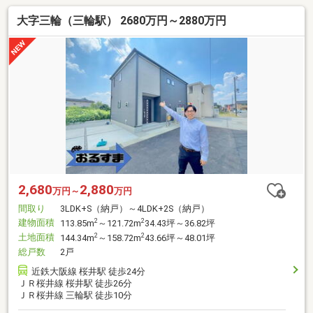
大字三輪（三輪駅） 2680万円～2880万円
2,680
2,880
万円～
万円
間取り
3LDK+S（納戸）～4LDK+2S（納戸）
建物面積
2
2
113.85m
～121.72m
34.43坪～36.82坪
土地面積
2
2
144.34m
～158.72m
43.66坪～48.01坪
総戸数
2戸
近鉄大阪線 桜井駅 徒歩24分
ＪＲ桜井線 桜井駅 徒歩26分
ＪＲ桜井線 三輪駅 徒歩10分