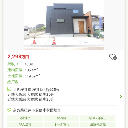
2,298
万円
間取り
4LDK
建物面積
2
106.4m
土地面積
2
119.62m
総戸数
-
ＪＲ桜井線 桜井駅 徒歩25分
近鉄大阪線 大福駅 徒歩25分
近鉄大阪線 大福駅 徒歩25分
奈良県桜井市安倍木材団地１
2階建て
所有権
駐車2台以上
即入居可
オール電化
浴室乾燥機