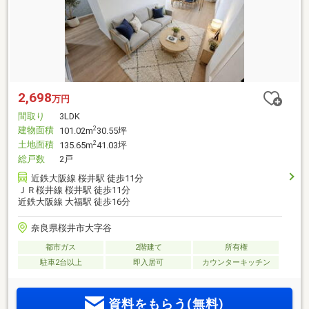
2,698
万円
間取り
3LDK
建物面積
2
101.02m
30.55坪
土地面積
2
135.65m
41.03坪
総戸数
2戸
近鉄大阪線 桜井駅 徒歩11分
ＪＲ桜井線 桜井駅 徒歩11分
近鉄大阪線 大福駅 徒歩16分
奈良県桜井市大字谷
都市ガス
2階建て
所有権
駐車2台以上
即入居可
カウンターキッチン
資料をもらう(無料)