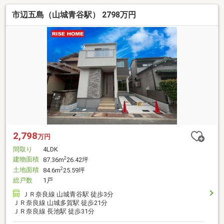
市辺五島（山城青谷駅） 2798万円
2,798
万円
間取り
4LDK
建物面積
2
87.36m
26.42坪
土地面積
2
84.6m
25.59坪
総戸数
1戸
ＪＲ奈良線 山城青谷駅 徒歩3分
ＪＲ奈良線 山城多賀駅 徒歩21分
ＪＲ奈良線 長池駅 徒歩31分