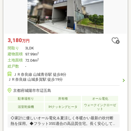
3,180
万円
間取り
3LDK
建物面積
2
97.99m
土地面積
2
72.04m
総戸数
-
ＪＲ奈良線 山城青谷駅 徒歩8分
ＪＲ奈良線 山城多賀駅 徒歩19分
京都府城陽市市辺五島
駐車場有り
所有権
オール電化
ウォークインクローゼ
浴室乾燥機
IHクッキングヒータ
ット
◇家計に優しいオール電化＆夏涼しく冬暖かい最新の吹付断
熱を採用。◆フラット35S適合の高品質住宅。長く安心して暮
らせる住まいです。◇1階と3階に収納便利なウォークインク