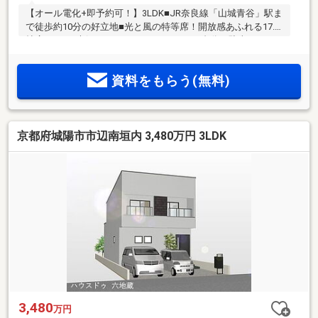
【オール電化+即予約可！】3LDK■JR奈良線「山城青谷」駅ま
で徒歩約10分の好立地■光と風の特等席！開放感あふれる17.7
帖広々LDK■夫婦それぞれにマイカーを！2台分の駐車スペー
ス完備
資料をもらう(無料)
京都府城陽市市辺南垣内 3,480万円 3LDK
3,480
万円