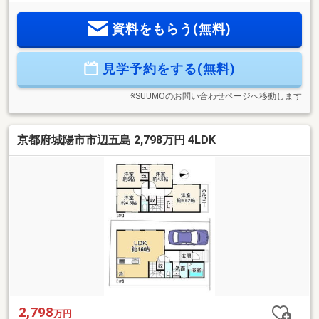
円まで住宅ローンと一本化が可能！■住宅ローンアドバイザー
有資格者等多数在籍のTV・CMでお馴染みの弊社にご相談下さ
資料をもらう(無料)
い！＼新生活を充実のトータルサポート／オプション工事可
能！引越し業者提携先ご紹介可能！新築一戸建て物件は『住
まい選びのプロフェッショナル』住まいるプラス１ハウジン
見学予約をする(無料)
グプラザにお任せください！スーモに掲載していない物件も
弊社へご相談下さい！見学、資料請求などお気軽にお問い合
わせください！
※SUUMOのお問い合わせページへ移動します
京都府城陽市市辺五島 2,798万円 4LDK
2,798
万円