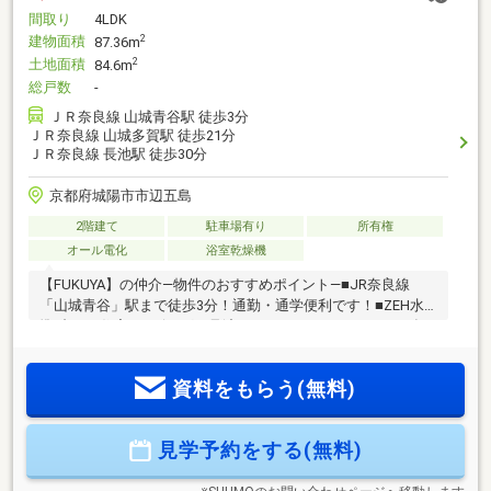
間取り
4LDK
建物面積
2
87.36m
土地面積
2
84.6m
総戸数
-
ＪＲ奈良線 山城青谷駅 徒歩3分
ＪＲ奈良線 山城多賀駅 徒歩21分
ＪＲ奈良線 長池駅 徒歩30分
京都府城陽市市辺五島
2階建て
駐車場有り
所有権
オール電化
浴室乾燥機
【FUKUYA】の仲介―物件のおすすめポイント―■JR奈良線
「山城青谷」駅まで徒歩3分！通勤・通学便利です！■ZEH水
準 省エネ住宅■リビングを見渡せるカウンターキッチン♪■食
器洗い乾燥機付き♪■前面道路幅員6mございますので、スムー
ズに駐車可能です！■小学校徒歩10分圏内！お子様の通学も安
資料をもらう(無料)
心です♪
見学予約をする(無料)