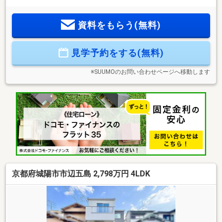
ローゼットを備えた快適設計！◆家族が自然と集まる広々16
帖のLDK！3階建てならではの眺望も魅力です。◇トイレ2箇
資料をもらう(無料)
所（1階・2階）設置で、忙しい時間帯もゆとりが持てます。
◆駅前にはスーパーがあり、お仕事帰りのお買い物もスムー
ズで生活至便！
見学予約をする(無料)
※SUUMOのお問い合わせページへ移動します
京都府城陽市市辺五島 2,798万円 4LDK