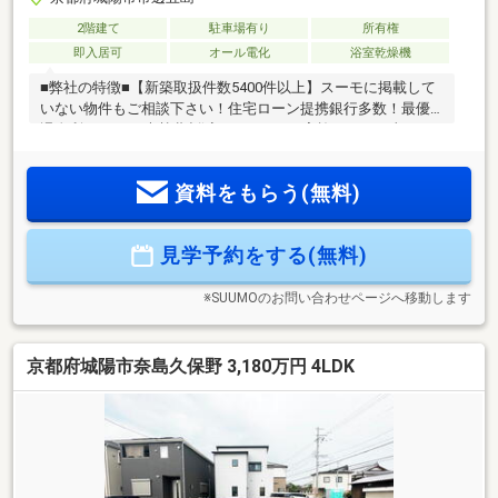
2階建て
駐車場有り
所有権
即入居可
オール電化
浴室乾燥機
■弊社の特徴■【新築取扱件数5400件以上】スーモに掲載して
いない物件もご相談下さい！住宅ローン提携銀行多数！最優
遇金利0.845%！光熱費削減キャンペーン実施！ ～当日の
ご案内可能～■住宅ローン相談無料！今お持ちのローンを最大
500万円まで住宅ローンと一本化が可能！■住宅ローンアドバ
資料をもらう(無料)
イザー有資格者等多数在籍のTV・CMでお馴染みの弊社にご相
談下さい！新築物件は『住まい選びのプロフェッショナル』
住まいるプラス１近畿住宅流通本店にお任せ下さい！
見学予約をする(無料)
※SUUMOのお問い合わせページへ移動します
京都府城陽市奈島久保野 3,180万円 4LDK