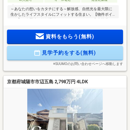
～あなたの想いをカタチにする～解放感、自然光を最大限に
生かしたライフスタイルにフィットする住まい。【物件ポイ
ント】・食器洗い乾燥機付きシステムキッチンで家事快適♪・
浴室は１坪サイズで浴室暖房乾燥機付き！年中快適バスタイ
ム♪・全居室２面採光！通風採光を最大限活かした開放的で明
資料をもらう(無料)
るい住まい♪【周辺環境】・スーパー 徒歩４分♪・コンビ
ニ 徒歩１１分♪・小学校 徒歩７分♪
見学予約をする(無料)
※SUUMOのお問い合わせページへ移動します
京都府城陽市市辺五島 2,798万円 4LDK