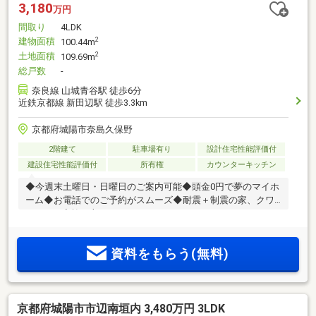
3,180
万円
間取り
4LDK
建物面積
2
100.44m
土地面積
2
109.69m
総戸数
-
奈良線 山城青谷駅 徒歩6分
近鉄京都線 新田辺駅 徒歩3.3km
京都府城陽市奈島久保野
2階建て
駐車場有り
設計住宅性能評価付
建設住宅性能評価付
所有権
カウンターキッチン
◆今週末土曜日・日曜日のご案内可能◆頭金0円で夢のマイホ
ーム◆お電話でのご予約がスムーズ◆耐震＋制震の家、クワ
イエ！ご家族を守るおうち
資料をもらう(無料)
京都府城陽市市辺南垣内 3,480万円 3LDK