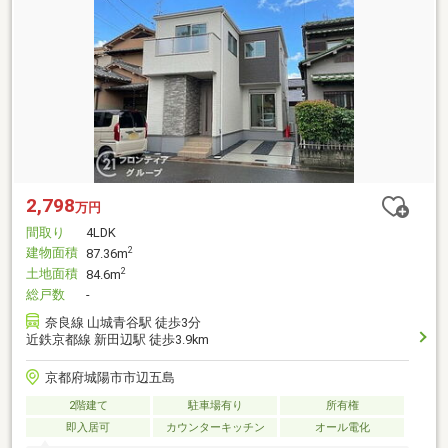
2,798
万円
間取り
4LDK
建物面積
2
87.36m
土地面積
2
84.6m
総戸数
-
奈良線 山城青谷駅 徒歩3分
近鉄京都線 新田辺駅 徒歩3.9km
京都府城陽市市辺五島
2階建て
駐車場有り
所有権
即入居可
カウンターキッチン
オール電化