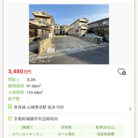
3,480
万円
間取り
3LDK
建物面積
2
91.06m
土地面積
2
135.68m
総戸数
-
奈良線 山城青谷駅 徒歩10分
京都府城陽市市辺南垣内
2階建て
所有権
駐車2台以上
カウンターキッチン
オール電化
浴室乾燥機