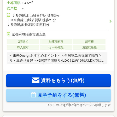
土地面積
2
84.6m
総戸数
-
ＪＲ奈良線 山城青谷駅 徒歩3分
ＪＲ奈良線 山城多賀駅 徒歩21分
ＪＲ奈良線 長池駅 徒歩31分
京都府城陽市市辺五島
2階建て
駐車場有り
所有権
即入居可
オール電化
浴室乾燥機
～未来Designおすすめポイント～＜全居室二面採光で陽当た
り・風通り良好＞■2階建て間取り4LDK！□約16帖のLDKでゆ
ったりスペース！■家族との会話が弾む対面式キッチン♪□各階
にトイレございます♪＜充実した設備で快適♪＞■浴室暖房換気
乾燥機付きで雨の日の洗濯物も安心♪□食器洗い乾燥機付きで
資料をもらう(無料)
片付けもラクラク！＜駐車スペース1台分♪＞■前面道路幅員約
6ｍ×間口約7.09ｍ！□車の出し入れもスムーズに行えます♪■前
道はフラットな平坦地です！＜通勤通学に便利♪＞□JR奈良線
見学予約をする(無料)
【山城青谷】駅より徒歩約3分！■南城陽中学校 地域！ 青
谷小学校 地域！空室につきゆっくり内覧可能です♪
※SUUMOのお問い合わせページへ移動します