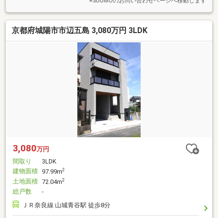
※SUUMOのお問い合わせページへ移動します
京都府城陽市市辺五島 3,080万円 3LDK
3,080
万円
間取り
3LDK
建物面積
2
97.99m
土地面積
2
72.04m
総戸数
-
ＪＲ奈良線 山城青谷駅 徒歩8分