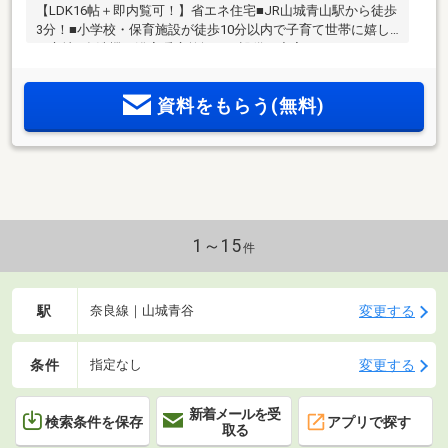
【LDK16帖＋即内覧可！】省エネ住宅■JR山城青山駅から徒歩
3分！■小学校・保育施設が徒歩10分以内で子育て世帯に嬉し
い立地■食洗機や浴室暖房乾燥など設備が充実しています
資料をもらう(無料)
1～15
件
駅
変更する
奈良線｜山城青谷
条件
変更する
指定なし
新着メールを受
検索条件を保存
アプリで探す
取る