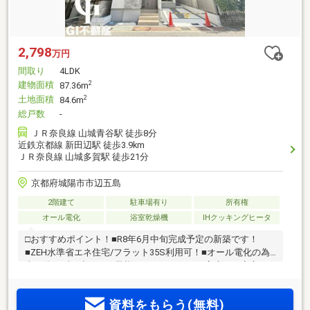
2,798
万円
間取り
4LDK
建物面積
2
87.36m
土地面積
2
84.6m
総戸数
-
ＪＲ奈良線 山城青谷駅 徒歩8分
近鉄京都線 新田辺駅 徒歩3.9km
ＪＲ奈良線 山城多賀駅 徒歩21分
京都府城陽市市辺五島
2階建て
駐車場有り
所有権
オール電化
浴室乾燥機
IHクッキングヒータ
□おすすめポイント！■R8年6月中旬完成予定の新築です！
■ZEH水準省エネ住宅/フラット35S利用可！■オール電化の為
火を使わず、小さなお子様がいらっしゃるご家庭でも安心
♪■4LDKと豊富な部屋数です♪■ご家族様との会話が自然と増え
そうなリビング階段の新築♪■全居室2面採光で陽当り風通し共
資料をもらう(無料)
に良好です♪■駐車スペースもございます♪□近隣環境■JR「山