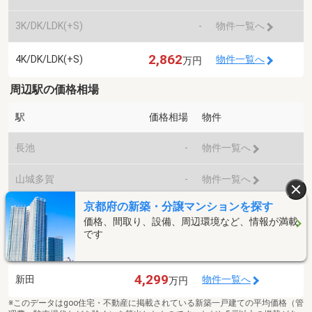
3K/DK/LDK(+S)
-
物件一覧へ
2,862
4K/DK/LDK(+S)
物件一覧へ
万円
周辺駅の価格相場
駅
価格相場
物件
長池
-
物件一覧へ
山城多賀
-
物件一覧へ
京都府の新築・分譲マンションを探す
3,560
城陽
物件一覧へ
万円
価格、間取り、設備、周辺環境など、情報が満載
です
玉水
-
物件一覧へ
4,299
新田
物件一覧へ
万円
※このデータはgoo住宅・不動産に掲載されている新築一戸建ての平均価格（管