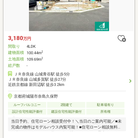
3,180
万円
間取り
4LDK
建物面積
2
100.44m
土地面積
2
109.69m
総戸数
-
ＪＲ奈良線 山城青谷駅 徒歩5分
ＪＲ奈良線 山城多賀駅 徒歩27分
近鉄京都線 新田辺駅 徒歩3.2km
京都府城陽市奈島久保野
ルーフバルコニー
2階建て
駐車場有り
設計住宅性能評価付
建設住宅性能評価付
所有権
当日予約、住宅ローン相談受付中！＼当日のご案内可能／■未
完成の物件はモデルハウス内覧可能！■住宅ローン相談無料！
頭金０円フルローン可能！■今お持ちのローンを最大５００万