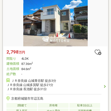
2,798
万円
間取り
4LDK
建物面積
2
87.36m
土地面積
2
84.6m
総戸数
-
ＪＲ奈良線 山城青谷駅 徒歩3分
ＪＲ奈良線 山城多賀駅 徒歩21分
ＪＲ奈良線 長池駅 徒歩31分
京都府城陽市市辺五島
2階建て
所有権
駐車2台以上
即入居可
オール電化
浴室乾燥機