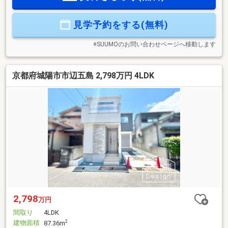
城青谷」徒歩3分■青谷小学校 徒歩5分■南城陽中学校 徒歩14分
■スーパー山田屋青谷店 徒歩3分当日の見学やご予約受付中！
見学予約をする(無料)
物件の詳細は、GI不動産までご相談ください公式LINEやお電話
でご連絡いただけます♪
※SUUMOのお問い合わせページへ移動します
京都府城陽市市辺五島 2,798万円 4LDK
2,798
万円
間取り
4LDK
建物面積
2
87.36m