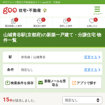
NTTグループ運営の不動産総合サイト goo住宅・不動産
1
0
0
0
最近検索した条件
最近見た物件
保存した条件
お気に入り
山城青谷駅(京都府)の新築一戸建て・分譲住宅 物
件一覧
駅
変更する
奈良線｜山城青谷
条件
変更する
指定なし
新着メールを受
検索条件を保存
アプリで探す
取る
15
件
が該当しました。