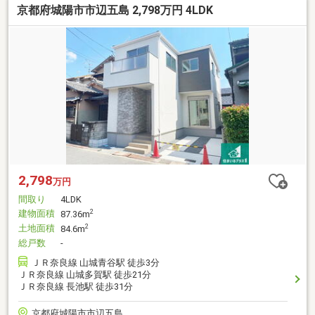
京都府城陽市市辺五島 2,798万円 4LDK
2,798
万円
間取り
4LDK
建物面積
2
87.36m
土地面積
2
84.6m
総戸数
-
ＪＲ奈良線 山城青谷駅 徒歩3分
ＪＲ奈良線 山城多賀駅 徒歩21分
ＪＲ奈良線 長池駅 徒歩31分
京都府城陽市市辺五島