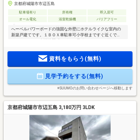
京都府城陽市市辺五島
駐車場有り
所有権
即入居可
オール電化
浴室乾燥機
バリアフリー
へーベルパワーボードの強固な外壁にホテルライクな室内の
新築戸建てです。１ＢＯＸ車駐車可小学校まですぐ近くで
す。トイレ２ケ所間接照明デザイン電動シャッター2面バルコ
ニー吹付断熱（ダルトフォ―ム仕様）省エネ基準適合住宅（断
熱等級5・一次消費エネルギー等級5）etc空家ですのでお気軽
資料をもらう(無料)
に内覧可能です。お問い合わせお待ちしております。
見学予約をする(無料)
※SUUMOのお問い合わせページへ移動します
京都府城陽市市辺五島 3,180万円 3LDK