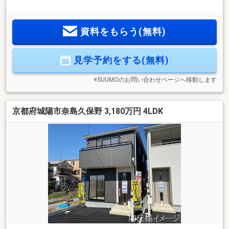
物件のおすすめポイント―■JR奈良線「山城青谷」駅まで徒歩
3分！■令和8年6月完成！全室2面採光の4LDK！■スーパーまで
徒歩3分と毎日のお買い物にも困りません♪■前面道路幅員約6
資料をもらう(無料)
ｍございますので、お車を駐車の際も安心です♪
見学予約をする(無料)
※SUUMOのお問い合わせページへ移動します
京都府城陽市奈島久保野 3,180万円 4LDK