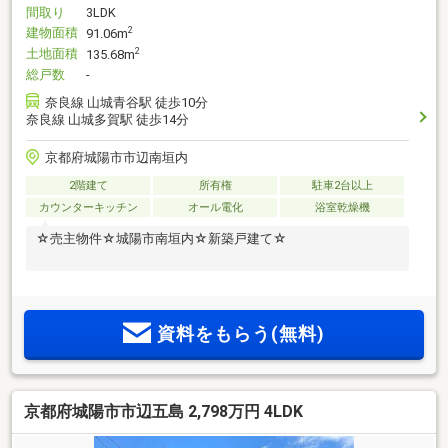
間取り
3LDK
建物面積
2
91.06m
土地面積
2
135.68m
総戸数
-
奈良線 山城青谷駅 徒歩10分
奈良線 山城多賀駅 徒歩14分
京都府城陽市市辺南垣内
2階建て
所有権
駐車2台以上
カウンターキッチン
オール電化
浴室乾燥機
☆売主物件☆城陽市南垣内☆新築戸建て☆
資料をもらう(無料)
京都府城陽市市辺五島 2,798万円 4LDK