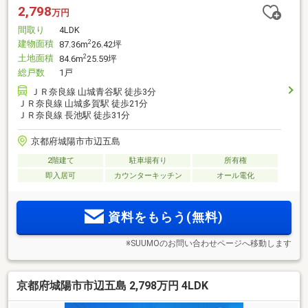
2,798
万円
間取り
4LDK
建物面積
2
87.36m
26.42坪
土地面積
2
84.6m
25.59坪
総戸数
1戸
ＪＲ奈良線 山城青谷駅 徒歩3分
ＪＲ奈良線 山城多賀駅 徒歩21分
ＪＲ奈良線 長池駅 徒歩31分
京都府城陽市市辺五島
2階建て
駐車場有り
所有権
即入居可
カウンターキッチン
オール電化
資料をもらう(無料)
※SUUMOのお問い合わせページへ移動します
京都府城陽市市辺五島 2,798万円 4LDK