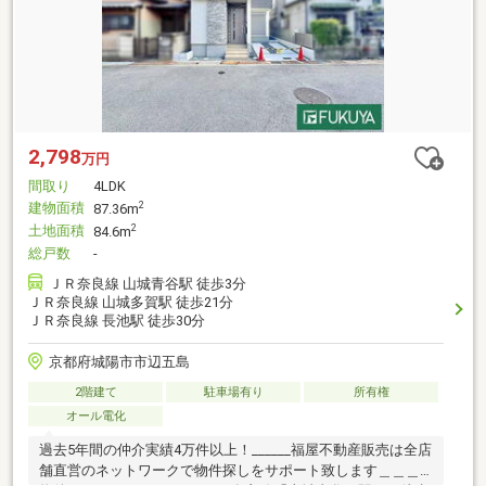
2,798
万円
間取り
4LDK
建物面積
2
87.36m
土地面積
2
84.6m
総戸数
-
ＪＲ奈良線 山城青谷駅 徒歩3分
ＪＲ奈良線 山城多賀駅 徒歩21分
ＪＲ奈良線 長池駅 徒歩30分
京都府城陽市市辺五島
2階建て
駐車場有り
所有権
オール電化
過去5年間の仲介実績4万件以上！______福屋不動産販売は全店
舗直営のネットワークで物件探しをサポート致します＿＿＿―