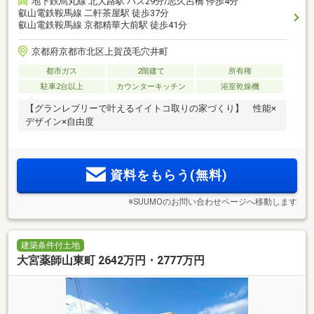
地下鉄烏丸線 北大路駅 バス29分/志久呂橋 停歩4分
叡山電鉄鞍馬線 二軒茶屋駅 徒歩37分
叡山電鉄鞍馬線 京都精華大前駅 徒歩41分
京都府京都市北区上賀茂毛穴井町
都市ガス
2階建て
所有権
駐車2台以上
カウンターキッチン
浴室乾燥機
【グランレブリーで叶えるイイトコ取りの家づくり】 性能×
デザイン×自由度
資料をもらう(無料)
※SUUMOのお問い合わせページへ移動します
建築条件付土地
大宮薬師山東町 2642万円・2777万円