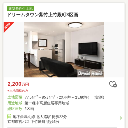
建築条件付土地
ドリームタウン紫竹上竹殿町3区画
2,200
万円
※土地価格のみ
土地面積
2
2
77.51m
～85.31m
（23.44坪～25.80坪）（実測）
用途地域
第一種中高層住居専用地域
総区画数
3区画
地下鉄烏丸線 北大路駅 徒歩22分
京都市営バス 下竹殿町 徒歩3分