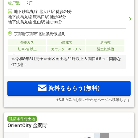
総戸数
2戸
地下鉄烏丸線 北大路駅 徒歩24分
地下鉄烏丸線 鞍馬口駅 徒歩35分
地下鉄烏丸線 北山駅 徒歩33分
京都府京都市北区紫野泉堂町
都市ガス
2階建て
所有権
駐車2台以上
カウンターキッチン
浴室乾燥機
≪令和8年8月完予≫全区画土地31坪以上＆間口6.8ｍ！閑静な
住宅地！
資料をもらう(無料)
※SUUMOのお問い合わせページへ移動します
建築条件付土地
OrientCity 金閣寺