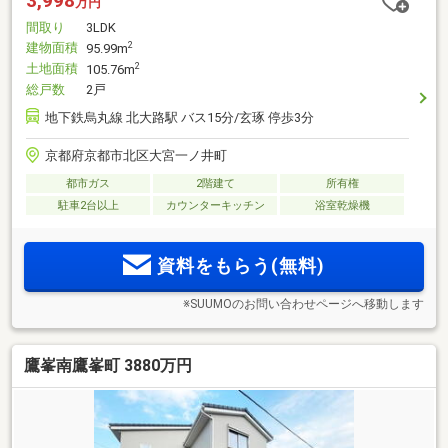
3,998
万円
間取り
3LDK
建物面積
2
95.99m
土地面積
2
105.76m
総戸数
2戸
地下鉄烏丸線 北大路駅 バス15分/玄琢 停歩3分
京都府京都市北区大宮一ノ井町
都市ガス
2階建て
所有権
駐車2台以上
カウンターキッチン
浴室乾燥機
資料をもらう(無料)
※SUUMOのお問い合わせページへ移動します
鷹峯南鷹峯町 3880万円