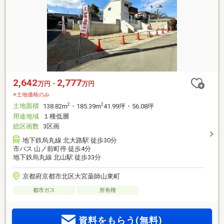
2,642
2,777
万円・
万円
※土地価格のみ
土地面積
2
2
138.82m
・185.39m
41.99坪・56.08坪
用途地域
１種低層
総区画数
3区画
地下鉄烏丸線 北大路駅 徒歩30分
市バス 山ノ前町停 徒歩4分
地下鉄烏丸線 北山駅 徒歩33分
京都府京都市北区大宮薬師山東町
都市ガス
所有権
資料をもらう(無料)