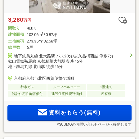
3,280
万円
間取り
4LDK
建物面積
2
102.06m
30.87坪
土地面積
2
273.35m
82.68坪
総戸数
5戸
地下鉄烏丸線 北大路駅 バス20分/志久呂橋西詰 停歩7分
叡山電鉄鞍馬線 京都精華大前駅 徒歩46分
地下鉄烏丸線 北山駅 徒歩46分
京都府京都市北区西賀茂蟹ケ坂町
都市ガス
ルーフバルコニー
2階建て
設計住宅性能評価付
建設住宅性能評価付
所有権
資料をもらう(無料)
※SUUMOのお問い合わせページへ移動します