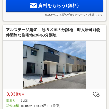
資料をもらう(無料)
※SUUMOのお問い合わせページへ移動します
アルステージ鷹峯 総８区画の分譲地 即入居可能物
件閑静な住宅地の中の分譲地
3,330
万円
間取り
3LDK
建物面積
2
83.85m
（25.36坪）（登記）