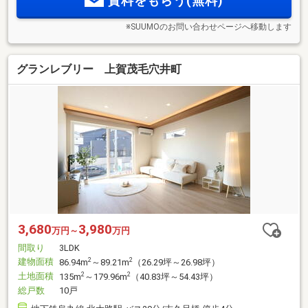
資料をもらう(無料)
※SUUMOのお問い合わせページへ移動します
グランレブリー 上賀茂毛穴井町
3,680
3,980
万円～
万円
間取り
3LDK
建物面積
2
2
86.94m
～89.21m
（26.29坪～26.98坪）
土地面積
2
2
135m
～179.96m
（40.83坪～54.43坪）
総戸数
10戸