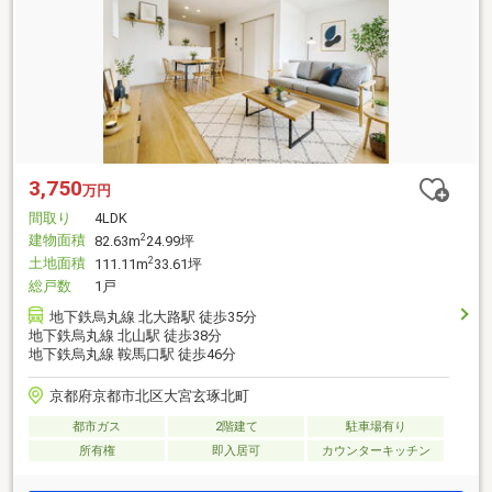
3,750
万円
間取り
4LDK
建物面積
2
82.63m
24.99坪
土地面積
2
111.11m
33.61坪
総戸数
1戸
地下鉄烏丸線 北大路駅 徒歩35分
地下鉄烏丸線 北山駅 徒歩38分
地下鉄烏丸線 鞍馬口駅 徒歩46分
京都府京都市北区大宮玄琢北町
都市ガス
2階建て
駐車場有り
所有権
即入居可
カウンターキッチン