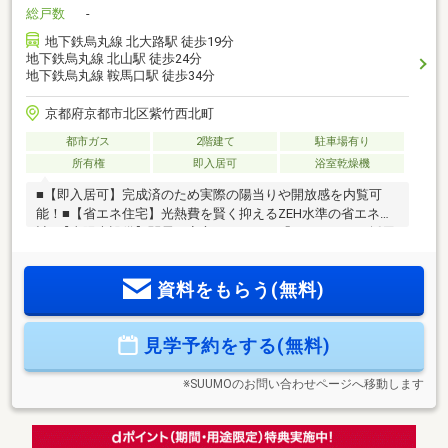
総戸数
-
地下鉄烏丸線 北大路駅 徒歩19分
地下鉄烏丸線 北山駅 徒歩24分
地下鉄烏丸線 鞍馬口駅 徒歩34分
京都府京都市北区紫竹西北町
都市ガス
2階建て
駐車場有り
所有権
即入居可
浴室乾燥機
■【即入居可】完成済のため実際の陽当りや開放感を内覧可
能！■【省エネ住宅】光熱費を賢く抑えるZEH水準の省エネ設
計■【太陽光設備】関電の安心パッケージ「ソラレジ＋」採用
■【南向きの家】全居室2面採光で通風・採光を最大限に活か
す■【17帖LDK】家族を見渡せる食洗機付ペニンシュラキッチ
資料をもらう(無料)
ン■【充実の収納】2LDK＋6帖と5帖の広々とした納戸2ヶ所付
■【快適な水回り】ゆったり1坪サイズの浴室暖房乾燥機付き
バス■【子育て環境】待鳳小学校まで徒歩4分、アネラ保育園
見学予約をする(無料)
徒歩6分■【買い物便利】グルメシティ徒歩3分で毎日の買い物
もラクラク■【安心の前道】南側幅員約4.50m・接道約6.45m
で駐車も安心
※SUUMOのお問い合わせページへ移動します