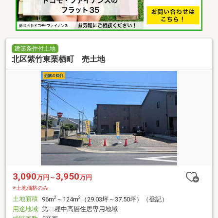
建築条件付土地
北区紫竹東栗栖町 売土地
3,090
3,950
万円～
万円
※土地価格のみ
土地面積
2
2
96m
～124m
（29.03坪～37.50坪）（登記）
用途地域
第二種中高層住居専用地域