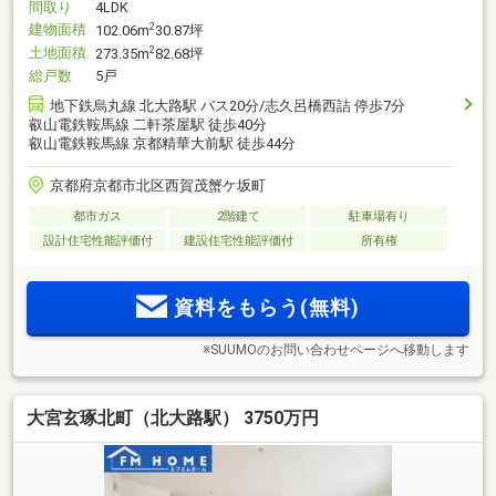
間取り
4LDK
建物面積
2
102.06m
30.87坪
土地面積
2
273.35m
82.68坪
総戸数
5戸
地下鉄烏丸線 北大路駅 バス20分/志久呂橋西詰 停歩7分
叡山電鉄鞍馬線 二軒茶屋駅 徒歩40分
叡山電鉄鞍馬線 京都精華大前駅 徒歩44分
京都府京都市北区西賀茂蟹ケ坂町
都市ガス
2階建て
駐車場有り
設計住宅性能評価付
建設住宅性能評価付
所有権
資料をもらう(無料)
※SUUMOのお問い合わせページへ移動します
大宮玄琢北町（北大路駅） 3750万円