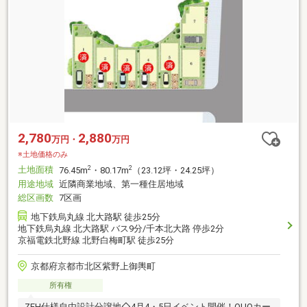
2,780
2,880
万円・
万円
※土地価格のみ
土地面積
2
2
76.45m
・80.17m
（23.12坪・24.25坪）
用途地域
近隣商業地域、第一種住居地域
総区画数
7区画
地下鉄烏丸線 北大路駅 徒歩25分
地下鉄烏丸線 北大路駅 バス9分/千本北大路 停歩2分
京福電鉄北野線 北野白梅町駅 徒歩25分
京都府京都市北区紫野上御輿町
所有権
ZEH仕様自由設計分譲地◇4月4・5日イベント開催！QUOカー