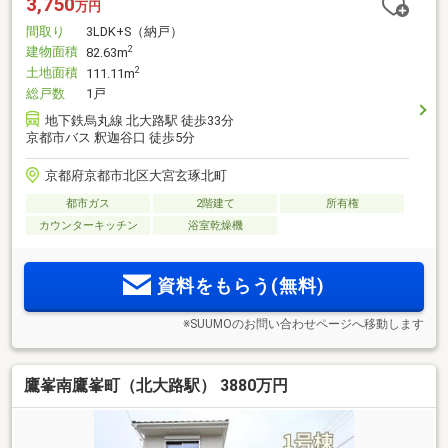
3,750
万円
間取り
3LDK+S（納戸）
建物面積
2
82.63m
土地面積
2
111.11m
総戸数
1戸
地下鉄烏丸線 北大路駅 徒歩33分
京都市バス 釈迦谷口 徒歩5分
京都府京都市北区大宮玄琢北町
都市ガス
2階建て
所有権
カウンターキッチン
浴室乾燥機
資料をもらう(無料)
※SUUMOのお問い合わせページへ移動します
鷹峯南鷹峯町（北大路駅） 3880万円