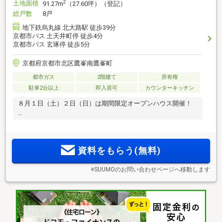
土地面積
2
91.27m
（27.60坪）（登記）
総戸数
8戸
地下鉄烏丸線 北大路駅 徒歩39分
京都市バス 土天井町停 徒歩4分
京都市バス 玄琢停 徒歩5分
京都府京都市北区鷹峯南鷹峯町
都市ガス
2階建て
所有権
駐車2台以上
即入居可
カウンターキッチン
８月１日（土）２日（日）は期間限定オープンハウス開催！
資料をもらう(無料)
※SUUMOのお問い合わせページへ移動します