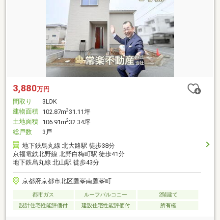
3,880
万円
間取り
3LDK
建物面積
2
102.87m
31.11坪
土地面積
2
106.91m
32.34坪
総戸数
3戸
地下鉄烏丸線 北大路駅 徒歩38分
京福電鉄北野線 北野白梅町駅 徒歩41分
地下鉄烏丸線 北山駅 徒歩43分
京都府京都市北区鷹峯南鷹峯町
都市ガス
ルーフバルコニー
2階建て
設計住宅性能評価付
建設住宅性能評価付
所有権