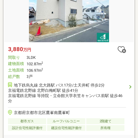
3,880
万円
間取り
3LDK
建物面積
2
102.87m
土地面積
2
106.97m
総戸数
3戸
地下鉄烏丸線 北大路駅 バス17分/土天井町 停歩2分
京福電鉄北野線 北野白梅町駅 徒歩41分
京福電鉄北野線 等持院・立命館大学衣笠キャンパス前駅 徒歩46
分
京都府京都市北区鷹峯南鷹峯町
都市ガス
ルーフバルコニー
2階建て
設計住宅性能評価付
建設住宅性能評価付
所有権