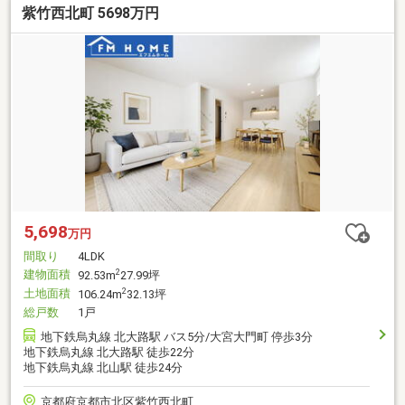
紫竹西北町 5698万円
5,698
万円
間取り
4LDK
建物面積
2
92.53m
27.99坪
土地面積
2
106.24m
32.13坪
総戸数
1戸
地下鉄烏丸線 北大路駅 バス5分/大宮大門町 停歩3分
地下鉄烏丸線 北大路駅 徒歩22分
地下鉄烏丸線 北山駅 徒歩24分
京都府京都市北区紫竹西北町