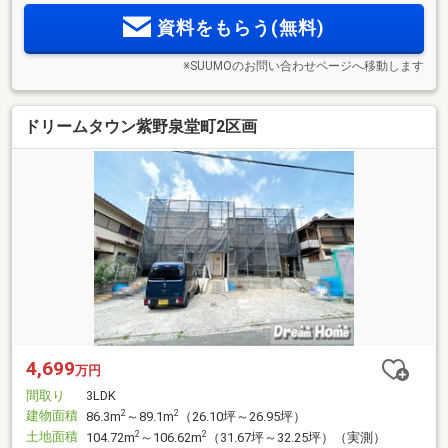
資料をもらう(無料)
※SUUMOのお問い合わせページへ移動します
ドリームタウン紫野泉堂町2区画
4,699
万円
間取り
3LDK
建物面積
2
2
86.3m
～89.1m
（26.10坪～26.95坪）
土地面積
2
2
104.72m
～106.62m
（31.67坪～32.25坪）（実測）