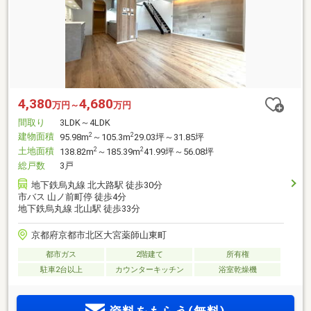
4,380
4,680
万円～
万円
間取り
3LDK～4LDK
建物面積
2
2
95.98m
～105.3m
29.03坪～31.85坪
土地面積
2
2
138.82m
～185.39m
41.99坪～56.08坪
総戸数
3戸
地下鉄烏丸線 北大路駅 徒歩30分
市バス 山ノ前町停 徒歩4分
地下鉄烏丸線 北山駅 徒歩33分
京都府京都市北区大宮薬師山東町
都市ガス
2階建て
所有権
駐車2台以上
カウンターキッチン
浴室乾燥機