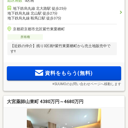
総区画数
5区画
地下鉄烏丸線 北大路駅 徒歩25分
地下鉄烏丸線 北山駅 徒歩27分
地下鉄烏丸線 鞍馬口駅 徒歩37分
京都府京都市北区紫竹東栗栖町
所有権
【近鉄の仲介】残り3区画!!紫竹東栗栖町から売土地販売中で
す!!
資料をもらう(無料)
※SUUMOのお問い合わせページへ移動します
大宮薬師山東町 4380万円～4680万円