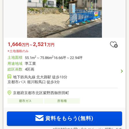
1,666
2,521
万円～
万円
※土地価格のみ
土地面積
2
2
55.1m
～75.86m
16.66坪～22.94坪
用途地域
準工業
総区画数
4区画
地下鉄烏丸線 北大路駅 徒歩13分
京都市バス 堀川鞍馬口 徒歩3分
京都府京都市北区紫野西御所田町
都市ガス
所有権
資料をもらう(無料)