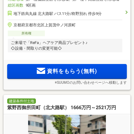
総区画数
9区画
地下鉄烏丸線 北大路駅 バス11分/柊野別れ 停歩9分
京都府京都市北区上賀茂中ノ河原町
所有権
ご来場で「ReFa」ヘアケア商品プレゼント♪
◇設備・間取りの変更可能◇
資料をもらう(無料)
※SUUMOのお問い合わせページへ移動します
建築条件付土地
紫野西御所田町（北大路駅） 1666万円～2521万円