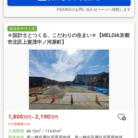
※SUUMOのお問い合わせページへ移動します
建築条件付土地
☆設計士とつくる、こだわりの住まい☆【MELDIA京都
市北区上賀茂中ノ河原町】
1,800
2,190
万円～
万円
※土地価格のみ
土地面積
2
2
84.12m
～114.81m
用途地域
第一種低層住居専用地域、第一種中高層住居専用地域