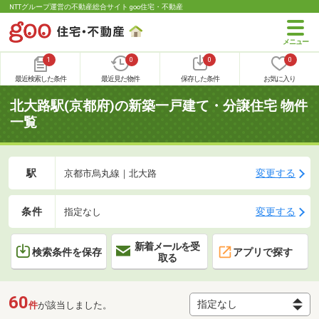
NTTグループ運営の不動産総合サイト goo住宅・不動産
1
0
0
0
最近検索した条件
最近見た物件
保存した条件
お気に入り
北大路駅(京都府)の新築一戸建て・分譲住宅 物件
一覧
駅
変更する
京都市烏丸線｜北大路
条件
変更する
指定なし
新着メールを受
検索条件を保存
アプリで探す
取る
60
件
が該当しました。