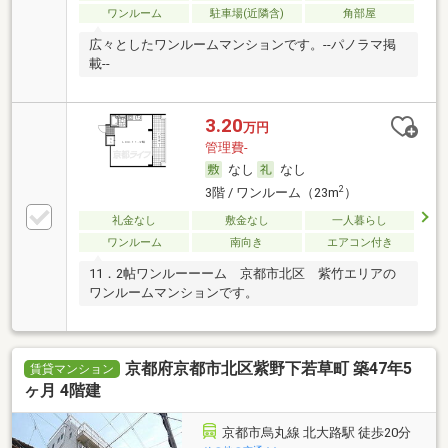
ワンルーム
駐車場(近隣含)
角部屋
広々としたワンルームマンションです。--パノラマ掲
載--
3.20
万円
管理費-
なし
なし
2
3階 / ワンルーム（23m
）
礼金なし
敷金なし
一人暮らし
ワンルーム
南向き
エアコン付き
11．2帖ワンルーーーム 京都市北区 紫竹エリアの
ワンルームマンションです。
京都府京都市北区紫野下若草町 築47年5
賃貸マンション
ヶ月 4階建
京都市烏丸線 北大路駅 徒歩20分