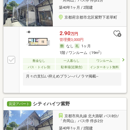
「舟岡山」バス停 停歩2分
築40年1ヶ月 / 2階建
京都府京都市北区紫野下若草町
2.90
万円
管理費3,000円
なし
1ヶ月
2
1階 / ワンルーム（19m
）
敷金なし
一人暮らし
ワンルーム
バス・トイレ別
駐車場(近隣含)
インターネット無料
月々の支払い抑えめプラン--パノラマ掲載--
シティハイツ紫野
賃貸アパート
京都市烏丸線 北大路駅 バス8分/
「舟岡山」バス停 停歩2分
築40年1ヶ月 / 2階建