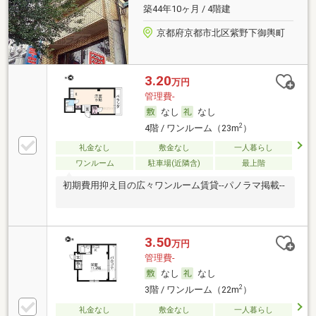
築44年10ヶ月 / 4階建
京都府京都市北区紫野下御輿町
3.20
万円
管理費-
なし
なし
2
4階 / ワンルーム（23m
）
礼金なし
敷金なし
一人暮らし
ワンルーム
駐車場(近隣含)
最上階
初期費用抑え目の広々ワンルーム賃貸--パノラマ掲載--
3.50
万円
管理費-
なし
なし
2
3階 / ワンルーム（22m
）
礼金なし
敷金なし
一人暮らし