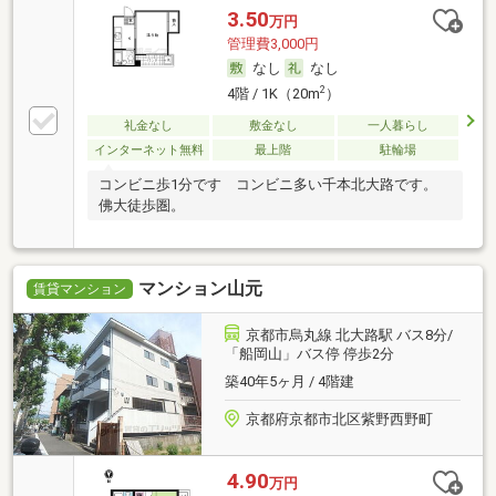
3.50
万円
管理費3,000円
なし
なし
2
4階 / 1K（20m
）
礼金なし
敷金なし
一人暮らし
インターネット無料
最上階
駐輪場
コンビニ歩1分です コンビニ多い千本北大路です。
佛大徒歩圏。
マンション山元
賃貸マンション
京都市烏丸線 北大路駅 バス8分/
「船岡山」バス停 停歩2分
築40年5ヶ月 / 4階建
京都府京都市北区紫野西野町
4.90
万円