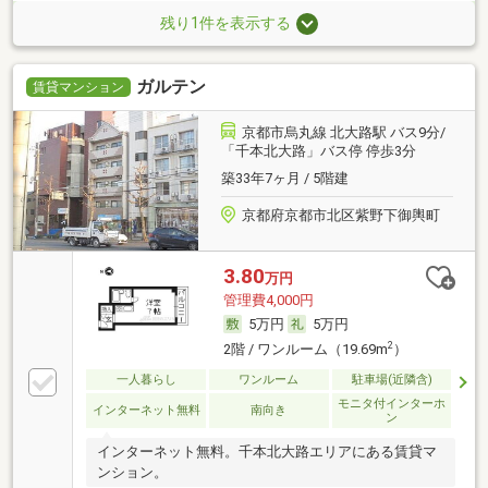
残り1件を表示する
ガルテン
賃貸マンション
京都市烏丸線 北大路駅 バス9分/
「千本北大路」バス停 停歩3分
築33年7ヶ月 / 5階建
京都府京都市北区紫野下御輿町
3.80
万円
管理費4,000円
5万円
5万円
2
2階 / ワンルーム（19.69m
）
一人暮らし
ワンルーム
駐車場(近隣含)
モニタ付インターホ
インターネット無料
南向き
ン
インターネット無料。千本北大路エリアにある賃貸マ
ンション。