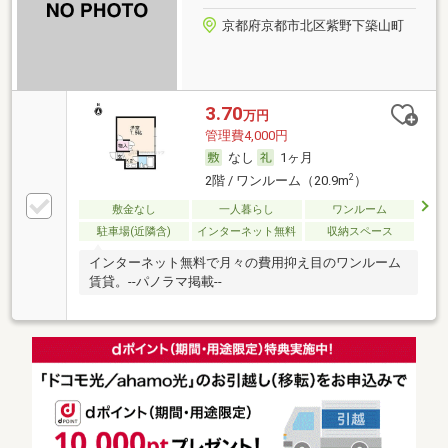
京都府京都市北区紫野下築山町
3.70
万円
管理費4,000円
なし
1ヶ月
2
2階 / ワンルーム（20.9m
）
敷金なし
一人暮らし
ワンルーム
駐車場(近隣含)
インターネット無料
収納スペース
インターネット無料で月々の費用抑え目のワンルーム
賃貸。--パノラマ掲載--