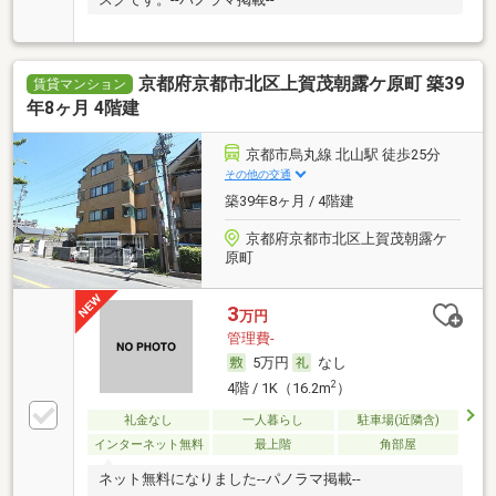
京都府京都市北区上賀茂朝露ケ原町 築39
賃貸マンション
年8ヶ月 4階建
京都市烏丸線 北山駅 徒歩25分
その他の交通
築39年8ヶ月 / 4階建
京都府京都市北区上賀茂朝露ケ
原町
3
万円
管理費-
5万円
なし
2
4階 / 1K（16.2m
）
礼金なし
一人暮らし
駐車場(近隣含)
インターネット無料
最上階
角部屋
ネット無料になりました--パノラマ掲載--