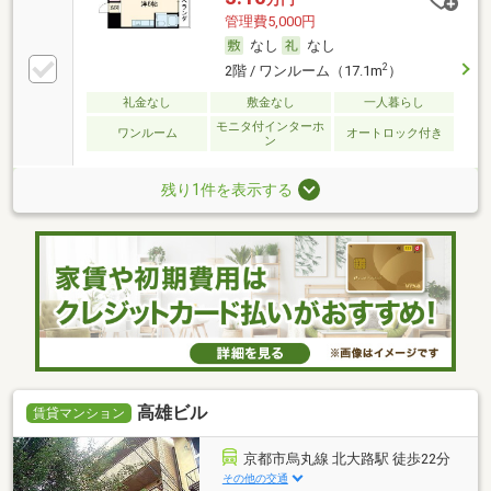
管理費5,000円
なし
なし
2
2階 / ワンルーム（17.1m
）
礼金なし
敷金なし
一人暮らし
モニタ付インターホ
ワンルーム
オートロック付き
ン
残り1件を表示する
高雄ビル
賃貸マンション
京都市烏丸線 北大路駅 徒歩22分
その他の交通