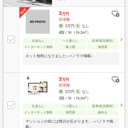
3
万円
管理費-
5万円
なし
2
4階 / 1K（16.2m
）
礼金なし
一人暮らし
駐車場(近隣含)
インターネット無料
最上階
角部屋
ネット無料になりました--パノラマ掲載--
3
万円
管理費-
5万円
なし
2
3階 / 1K（16.2m
）
礼金なし
一人暮らし
駐車場(近隣含)
インターネット無料
角部屋
南向き
マンションの前には鴨川が広がります。--パノラマ掲
載--