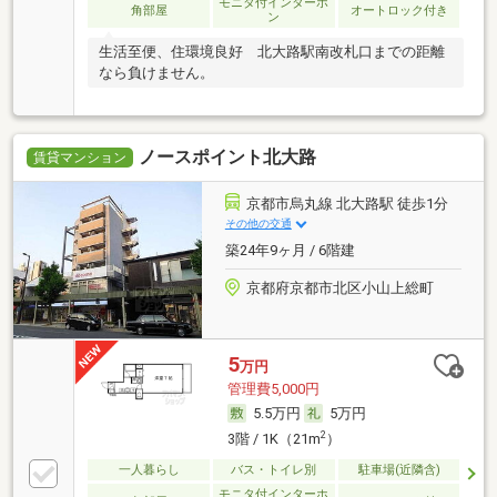
モニタ付インターホ
角部屋
オートロック付き
ン
生活至便、住環境良好 北大路駅南改札口までの距離
なら負けません。
ノースポイント北大路
賃貸マンション
京都市烏丸線 北大路駅 徒歩1分
その他の交通
築24年9ヶ月 / 6階建
京都府京都市北区小山上総町
5
万円
管理費5,000円
5.5万円
5万円
2
3階 / 1K（21m
）
一人暮らし
バス・トイレ別
駐車場(近隣含)
モニタ付インターホ