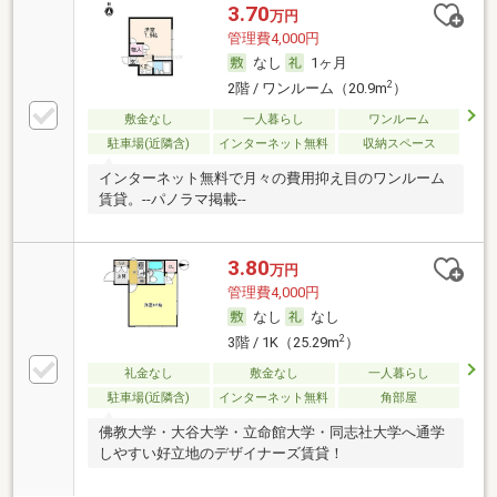
3.70
万円
管理費4,000円
なし
1ヶ月
2
2階 / ワンルーム（20.9m
）
敷金なし
一人暮らし
ワンルーム
駐車場(近隣含)
インターネット無料
収納スペース
インターネット無料で月々の費用抑え目のワンルーム
賃貸。--パノラマ掲載--
3.80
万円
管理費4,000円
なし
なし
2
3階 / 1K（25.29m
）
礼金なし
敷金なし
一人暮らし
駐車場(近隣含)
インターネット無料
角部屋
佛教大学・大谷大学・立命館大学・同志社大学へ通学
しやすい好立地のデザイナーズ賃貸！