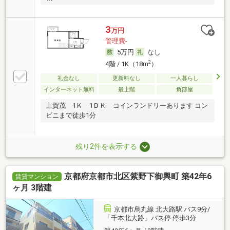
3
万円
管理費-
5万円
なし
2
4階 / 1K（18m
）
礼金なし
更新料なし
一人暮らし
インターネット無料
最上階
角部屋
上賀茂 1Ｋ 1ＤＫ コインランドリーあります コン
ビニまで徒歩1分
残り2件を表示する
京都府京都市北区紫野下御輿町 築42年6
賃貸マンション
ヶ月 3階建
京都市烏丸線 北大路駅 バス9分/
「千本北大路」バス停 停歩3分