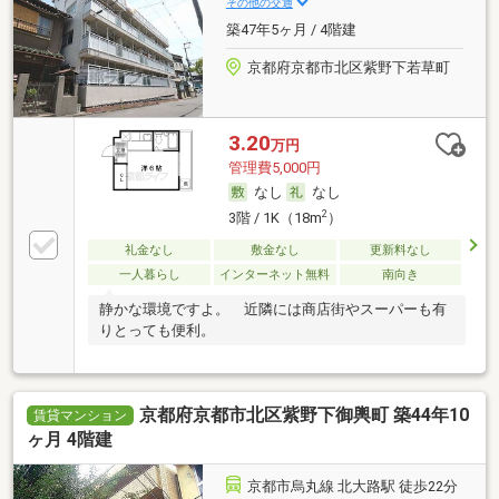
その他の交通
築47年5ヶ月 / 4階建
京都府京都市北区紫野下若草町
3.20
万円
管理費5,000円
なし
なし
2
3階 / 1K（18m
）
礼金なし
敷金なし
更新料なし
一人暮らし
インターネット無料
南向き
静かな環境ですよ。 近隣には商店街やスーパーも有
りとっても便利。
京都府京都市北区紫野下御輿町 築44年10
賃貸マンション
ヶ月 4階建
京都市烏丸線 北大路駅 徒歩22分