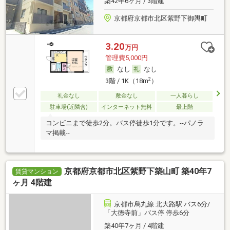
築42年6ヶ月 / 3階建
京都府京都市北区紫野下御輿町
3.20
万円
管理費5,000円
なし
なし
2
3階 / 1K（18m
）
礼金なし
敷金なし
一人暮らし
駐車場(近隣含)
インターネット無料
最上階
コンビニまで徒歩2分。バス停徒歩1分です。--パノラ
マ掲載--
京都府京都市北区紫野下築山町 築40年7
賃貸マンション
ヶ月 4階建
京都市烏丸線 北大路駅 バス6分/
「大徳寺前」バス停 停歩6分
築40年7ヶ月 / 4階建