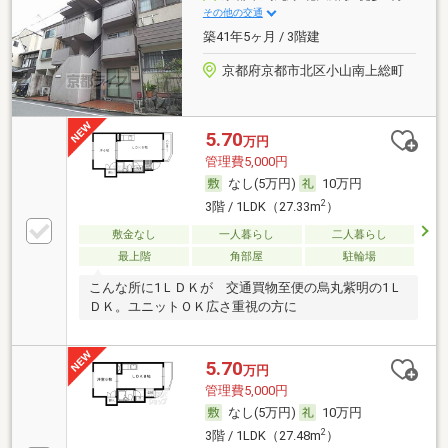
その他の交通
築41年5ヶ月 / 3階建
京都府京都市北区小山南上総町
5.70
万円
管理費5,000円
なし(5万円)
10万円
2
3階 / 1LDK（27.33m
）
敷金なし
一人暮らし
二人暮らし
最上階
角部屋
駐輪場
こんな所に1ＬＤＫが 交通買物至便の烏丸紫明の1Ｌ
ＤＫ。ユニットＯＫ広さ重視の方に
5.70
万円
管理費5,000円
なし(5万円)
10万円
2
3階 / 1LDK（27.48m
）