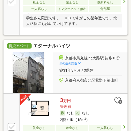
礼金なし
敷金なし
更新料なし
一人暮らし
インターネット無料
角部屋
学生さん限定です。 ＵＢですがこの築年数です。北
大路駅にも歩いていけてます。
エターナルハイツ
賃貸アパート
京都市烏丸線 北大路駅 徒歩18分
その他の交通
築31年5ヶ月 / 3階建
京都府京都市北区紫野下築山町
3
万円
管理費-
なし
なし
2
2階 / 1K（18m
）
礼金なし
敷金なし
一人暮らし