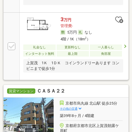
3
万円
管理費-
5万円
なし
2
4階 / 1K（18m
）
礼金なし
更新料なし
一人暮らし
インターネット無料
最上階
角部屋
上賀茂 1Ｋ 1ＤＫ コインランドリーあります コン
ビニまで徒歩1分
ＣＡＳＡ２２
賃貸マンション
京都市烏丸線 北山駅 徒歩25分
その他の交通
築39年8ヶ月 / 4階建
京都府京都市北区上賀茂朝露ケ
原町