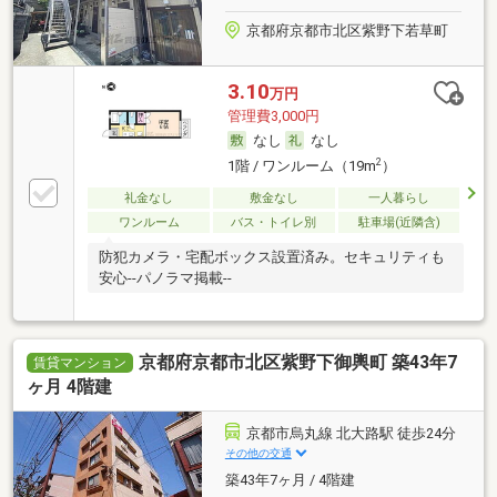
京都府京都市北区紫野下若草町
3.10
万円
管理費3,000円
なし
なし
2
1階 / ワンルーム（19m
）
礼金なし
敷金なし
一人暮らし
ワンルーム
バス・トイレ別
駐車場(近隣含)
防犯カメラ・宅配ボックス設置済み。セキュリティも
安心--パノラマ掲載--
京都府京都市北区紫野下御輿町 築43年7
賃貸マンション
ヶ月 4階建
京都市烏丸線 北大路駅 徒歩24分
その他の交通
築43年7ヶ月 / 4階建