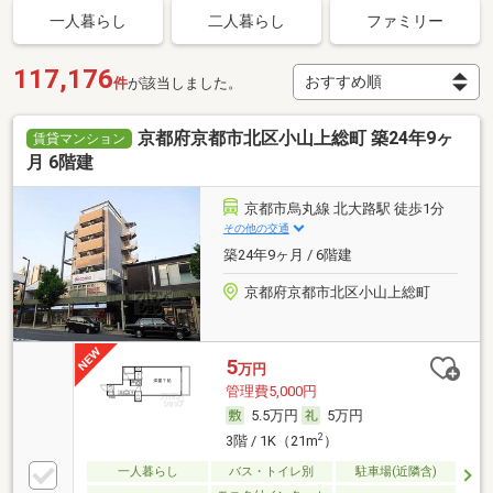
一人暮らし
二人暮らし
ファミリー
117,176
件
が該当しました。
京都府京都市北区小山上総町 築24年9ヶ
賃貸マンション
月 6階建
京都市烏丸線 北大路駅 徒歩1分
その他の交通
築24年9ヶ月 / 6階建
京都府京都市北区小山上総町
5
万円
管理費5,000円
5.5万円
5万円
2
3階 / 1K（21m
）
一人暮らし
バス・トイレ別
駐車場(近隣含)