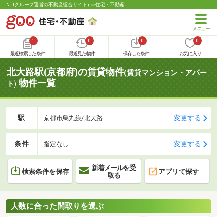
NTTグループ運営の不動産総合サイト goo住宅・不動産
1
0
0
0
最近検索した条件
最近見た物件
保存した条件
お気に入り
北大路駅(京都府)の賃貸物件
(賃貸マンション・アパー
物件一覧
ト)
駅
変更する
京都市烏丸線/北大路
条件
変更する
指定なし
新着メールを受
検索条件を保存
アプリで探す
取る
人数に合った間取りを選ぶ