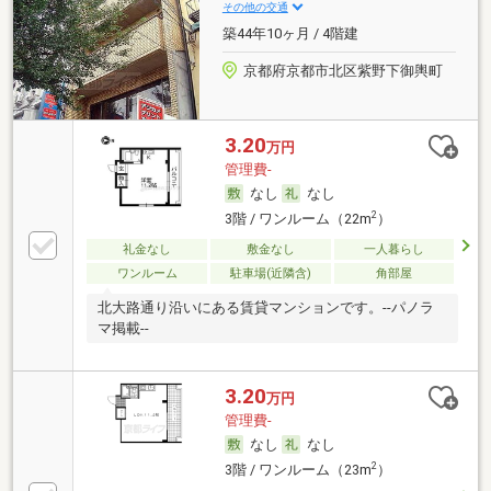
その他の交通
築44年10ヶ月 / 4階建
京都府京都市北区紫野下御輿町
3.20
万円
管理費-
なし
なし
2
3階 / ワンルーム（22m
）
礼金なし
敷金なし
一人暮らし
ワンルーム
駐車場(近隣含)
角部屋
北大路通り沿いにある賃貸マンションです。--パノラ
マ掲載--
3.20
万円
管理費-
なし
なし
2
3階 / ワンルーム（23m
）