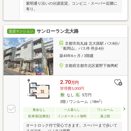
紫明通り沿いの分譲賃貸。コンビニ・スーパー近隣に
有り。
サンローラン北大路
賃貸マンション
京都市烏丸線 北大路駅 バス8分/
「船岡山」バス停 停歩4分
築45年6ヶ月 / 3階建
京都府京都市北区紫野下御輿町
2.70
万円
管理費5,000円
なし
5万円
2
3階 / ワンルーム（18m
）
敷金なし
一人暮らし
ワンルーム
駐車場(近隣含)
インターネット無料
最上階
オートロック付で安心できます。スーパーまで歩いて
スグです。--パノラマ掲載--