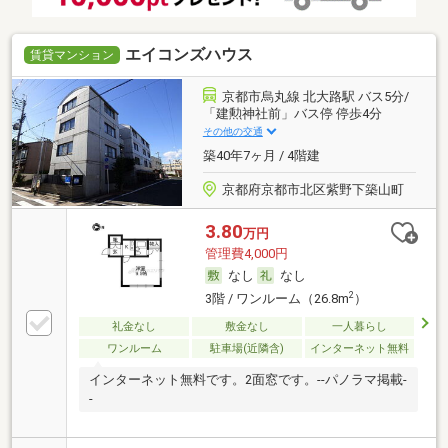
エイコンズハウス
賃貸マンション
京都市烏丸線 北大路駅 バス5分/
「建勲神社前」バス停 停歩4分
その他の交通
築40年7ヶ月 / 4階建
京都府京都市北区紫野下築山町
3.80
万円
管理費4,000円
なし
なし
2
3階 / ワンルーム（26.8m
）
礼金なし
敷金なし
一人暮らし
ワンルーム
駐車場(近隣含)
インターネット無料
インターネット無料です。2面窓です。--パノラマ掲載-
-