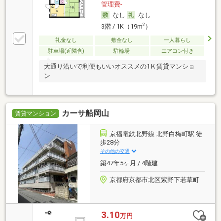
管理費-
なし
なし
2
3階 / 1K（19m
）
礼金なし
敷金なし
一人暮らし
駐車場(近隣含)
駐輪場
エアコン付き
大通り沿いで利便もいいオススメの1Ｋ賃貸マンショ
ン
カーサ船岡山
賃貸マンション
京福電鉄北野線 北野白梅町駅 徒
歩28分
その他の交通
築47年5ヶ月 / 4階建
京都府京都市北区紫野下若草町
3.10
万円