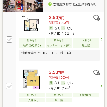
京都府京都市北区紫野下御輿町
3.50
万円
管理費3,000円
なし
なし
2
4階 / 1K（16.2m
）
礼金なし
敷金なし
一人暮らし
駐車場(近隣含)
インターネット無料
最上階
佛教大学まで300メートル、徒歩4分。
3.50
万円
管理費3,000円
なし
なし
2
4階 / 1K（22m
）
礼金なし
敷金なし
更新料なし
一人暮らし
最上階