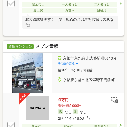
敷金なし
一人暮らし
二人暮らし
最上階
角部屋
駐輪場
北大路駅徒歩すぐ 少し広めのお部屋をお探しのあな
たに
メゾン雪紫
賃貸マンション
京都市烏丸線 北大路駅 徒歩13分
その他の交通
築28年10ヶ月 / 3階建
京都府京都市北区紫野下門前町
4
万円
管理費5,000円
なし
なし
2
2階 / 1K（18.68m
）
礼金なし
敷金なし
更新料なし