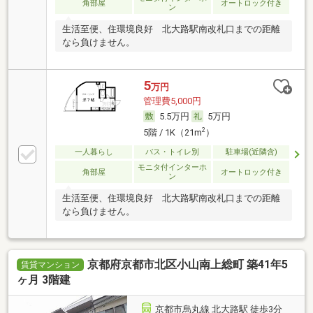
角部屋
オートロック付き
ン
生活至便、住環境良好 北大路駅南改札口までの距離
なら負けません。
5
万円
管理費5,000円
5.5万円
5万円
2
5階 / 1K（21m
）
一人暮らし
バス・トイレ別
駐車場(近隣含)
モニタ付インターホ
角部屋
オートロック付き
ン
生活至便、住環境良好 北大路駅南改札口までの距離
なら負けません。
京都府京都市北区小山南上総町 築41年5
賃貸マンション
ヶ月 3階建
京都市烏丸線 北大路駅 徒歩3分