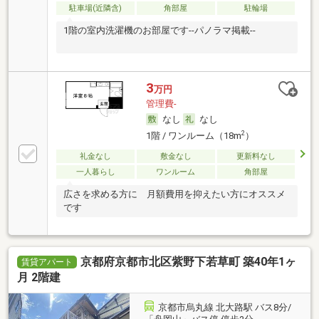
駐車場(近隣含)
角部屋
駐輪場
1階の室内洗濯機のお部屋です--パノラマ掲載--
3
万円
管理費-
なし
なし
2
1階 / ワンルーム（18m
）
礼金なし
敷金なし
更新料なし
一人暮らし
ワンルーム
角部屋
広さを求める方に 月額費用を抑えたい方にオススメ
です
京都府京都市北区紫野下若草町 築40年1ヶ
賃貸アパート
月 2階建
京都市烏丸線 北大路駅 バス8分/