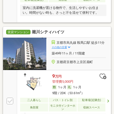
室内に洗濯機が置ける物件で、生活しやすいお住ま
い。時間がない時も、さっと汗を流せて便利です。
堀川シティハイツ
賃貸マンション
京都市烏丸線 鞍馬口駅 徒歩11分
その他の交通
築49年11ヶ月 / 11階建
京都府京都市上京区扇町
9
万円
管理費5,000円
1ヶ月
1ヶ月
2
9階 / 2DK（53.61m
）
二人暮らし
バス・トイレ別
駐車場(近隣含)
モニタ付インターホ
角部屋
収納スペース
ン