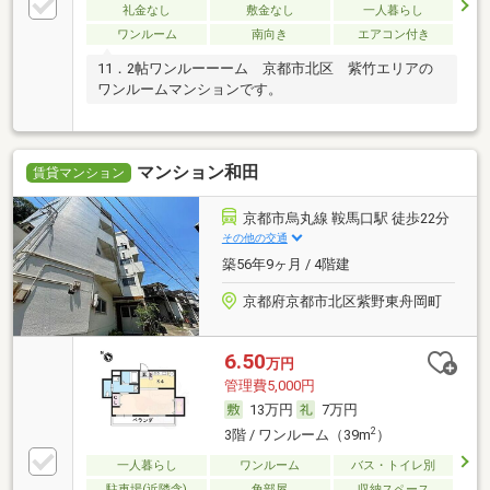
礼金なし
敷金なし
一人暮らし
ワンルーム
南向き
エアコン付き
11．2帖ワンルーーーム 京都市北区 紫竹エリアの
ワンルームマンションです。
マンション和田
賃貸マンション
京都市烏丸線 鞍馬口駅 徒歩22分
その他の交通
築56年9ヶ月 / 4階建
京都府京都市北区紫野東舟岡町
6.50
万円
管理費5,000円
13万円
7万円
2
3階 / ワンルーム（39m
）
一人暮らし
ワンルーム
バス・トイレ別
駐車場(近隣含)
角部屋
収納スペース